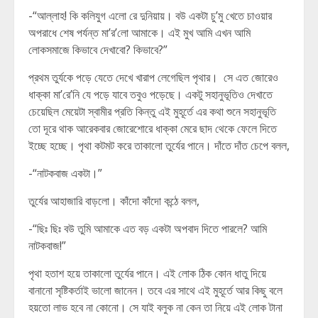
-“আল্লাহ! কি কলিযুগ এলো রে দুনিয়ায়। বউ একটা চু’মু খেতে চাওয়ার
অপরাধে শেষ পর্যন্ত মা’র’লো আমাকে। এই মুখ আমি এখন আমি
লোকসমাজে কিভাবে দেখাবো? কিভাবে?”
প্রথম তুর্যকে পড়ে যেতে দেখে খারাপ লেগেছিল পৃথার। সে এত জোরেও
ধাক্কা মা’রে’নি যে পড়ে যাবে তবুও পড়েছে। একটু সহানুভূতিও দেখাতে
চেয়েছিল মেয়েটা স্বামীর প্রতি কিন্তু এই মুহূর্তে এর কথা শুনে সহানুভূতি
তো দূরে থাক আরেকবার জোরেশোরে ধাক্কা মেরে ছাদ থেকে ফেলে দিতে
ইচ্ছে হচ্ছে। পৃথা কটমট করে তাকালো তুর্যের পানে। দাঁতে দাঁত চেপে বলল,
-“নাটকবাজ একটা।”
তুর্যের আহাজারি বাড়লো। কাঁদো কাঁদো কন্ঠে বলল,
-“ছিঃ ছিঃ বউ তুমি আমাকে এত বড় একটা অপবাদ দিতে পারলে? আমি
নাটকবাজ!”
পৃথা হতাশ হয়ে তাকালো তুর্যের পানে। এই লোক ঠিক কোন ধাতু দিয়ে
বানানো সৃষ্টিকর্তাই ভালো জানেন। তবে এর সাথে এই মুহূর্তে আর কিছু বলে
হয়তো লাভ হবে না কোনো। সে যাই বলুক না কেন তা নিয়ে এই লোক টানা