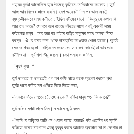
শহরের বুকটা আলোকিত হয়ে উঠেছে কৃত্রিম সোডিয়ামের আলোয়। তুর্য
আজ আর নিজের কাজে যায়নি। বেশ অনেকটা দিন পর আজ একটু
ব্যস্তহীনভাবে সময় কাটাতে চাইছিল বউয়ের সাথে। কিন্তু সে কপাল কি
আর তার আছে? সে ঘরে বসে রয়েছে বউয়ের সাথে একটু একাকী সময়
কাটানোর জন্য। আর তার বউ বাইরে বাড়ির মানুষের সাথে আড্ডা দিতে
ব্যস্ত। ঐ যে বসার কক্ষ থেকে হাসাহাসির আওয়াজ শোনা যাচ্ছে। তুর্যের
মেজাজ গরম হলো। বাড়ির লোকজন তো তার কথা ভাবেই না আর তার
বউটাও না। তুর্য গলা উঁচু করলো। চড়া গলায় ডাক দিল,
-“পৃথা! পৃথা।”
তুর্য ডাকতে না ডাকতেই এক মগ কফি হাতে কক্ষে প্রবেশ করলো পৃথা।
তুর্যর পানে কফির মগ এগিয়ে দিতে দিতে বলল,
-“এভাবে ষাঁড়ের মতো চেঁচাচ্ছেন কেন? বাড়ির মানুষ শুনে কি বলবে?”
তুর্য কফির মগটা হাতে নিল। থমথমে কন্ঠে বলল,
-“আমি যে বাড়িতে আছি সে খেয়াল আছে তোমার? কই এতদিন পর স্বামী
বাড়িতে আমার চারপাশে একটু ঘুরঘুর করবে আমাকে জ্বালাবে তা না কোথায় না