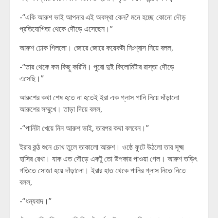
-“একি আরুশ ভাই আপনার এই অবস্থা কেন? মনে হচ্ছে কোনো দৌড়
প্রতিযোগিতা থেকে দৌড়ে এসেছেন।”
আরুশ ঢোক গিললো। জোরে জোরে কয়েকটা নিঃশ্বাস নিয়ে বলল,
-“তার থেকে কম কিছু করিনি। পুরো দুই কিলোমিটার রাস্তা দৌড়ে
এসেছি।”
আরুশের কথা শেষ হতে না হতেই ইরা এক গ্লাস পানি নিয়ে দাঁড়ালো
আরুশের সম্মুখে। তাড়া দিয়ে বলল,
-“পানিটা খেয়ে নিন আরুশ ভাই, তারপর কথা বলবেন।”
ইরার কন্ঠ শুনে চোখ তুলে তাকালো আরুশ। ওষ্ঠে ফুটে উঠলো তার সূক্ষ্ম
হাসির রেখা। যাক এত দৌড়ে একটু তো উপকার পাওয়া গেল। আরুশ তড়িৎ
গতিতে সোজা হয়ে দাঁড়ালো। ইরার হাত থেকে পানির গ্লাস নিতে নিতে
বলল,
-“ধন্যবাদ।”