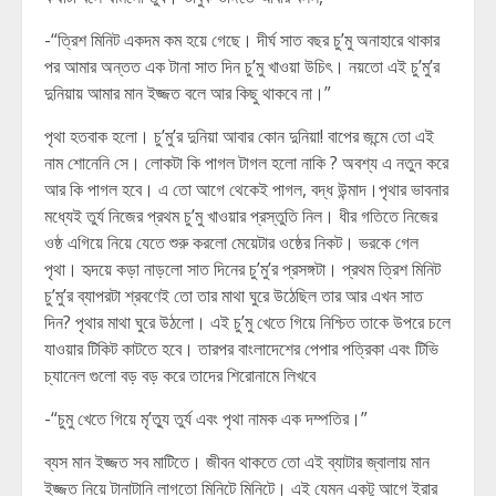
-“ত্রিশ মিনিট একদম কম হয়ে গেছে। দীর্ঘ সাত বছর চু’মু অনাহারে থাকার
পর আমার অন্তত এক টানা সাত দিন চু’মু খাওয়া উচিৎ। নয়তো এই চু’মু’র
দুনিয়ায় আমার মান ইজ্জত বলে আর কিছু থাকবে না।”
পৃথা হতবাক হলো। চু’মু’র দুনিয়া আবার কোন দুনিয়া! বাপের জন্মে তো এই
নাম শোনেনি সে। লোকটা কি পাগল টাগল হলো নাকি ? অবশ্য এ নতুন করে
আর কি পাগল হবে। এ তো আগে থেকেই পাগল, বদ্ধ উন্মাদ।পৃথার ভাবনার
মধ্যেই তুর্য নিজের প্রথম চু’মু খাওয়ার প্রস্তুতি নিল। ধীর গতিতে নিজের
ওষ্ঠ এগিয়ে নিয়ে যেতে শুরু করলো মেয়েটার ওষ্ঠের নিকট। ভরকে গেল
পৃথা। হৃদয়ে কড়া নাড়লো সাত দিনের চু’মু’র প্রসঙ্গটা। প্রথম ত্রিশ মিনিট
চু’মু’র ব্যাপরটা শ্রবণেই তো তার মাথা ঘুরে উঠেছিল তার আর এখন সাত
দিন? পৃথার মাথা ঘুরে উঠলো। এই চু’মু খেতে গিয়ে নিশ্চিত তাকে উপরে চলে
যাওয়ার টিকিট কাটতে হবে। তারপর বাংলাদেশের পেপার পত্রিকা এবং টিভি
চ্যানেল গুলো বড় বড় করে তাদের শিরোনামে লিখবে
-“চুমু খেতে গিয়ে মৃ’ত্যু তুর্য এবং পৃথা নামক এক দম্পতির।”
ব্যস মান ইজ্জত সব মাটিতে। জীবন থাকতে তো এই ব্যাটার জ্বালায় মান
ইজ্জত নিয়ে টানাটানি লাগতো মিনিটে মিনিটে। এই যেমন একটু আগে ইরার