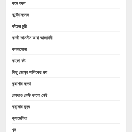
কনে বদল
কন্ট্রোললেস
কাঁচের চুরি
কাজী তাসমীন আরা আজমিরী
কাঞ্চাসোনা
কালো বউ
কিছু জোড়া শালিকের গল্প
কুয়াশার মতো
কোথাও কেউ ভালো নেই
ক্যান্সার যুদ্ধ
ক্যামেলিয়া
খুন