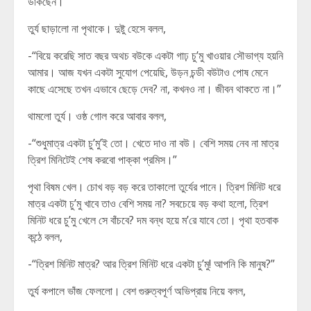
ডাকছেন।”
তুর্য ছাড়ালো না পৃথাকে। দুষ্টু হেসে বলল,
-“বিয়ে করেছি সাত বছর অথচ বউকে একটা গাঢ় চু’মু খাওয়ার সৌভাগ্য হয়নি
আমার। আজ যখন একটা সুযোগ পেয়েছি, উড়ন চন্ডী বউটাও পোষ মেনে
কাছে এসেছে তখন এভাবে ছেড়ে দেব? না, কখনও না। জীবন থাকতে না।”
থামলো তুর্য। ওষ্ঠ গোল করে আবার বলল,
-“শুধুমাত্র একটা চু’মু’ই তো। খেতে দাও না বউ। বেশি সময় নেব না মাত্র
ত্রিশ মিনিটেই শেষ করবো পাক্কা প্রমিস।”
পৃথা বিষম খেল। চোখ বড় বড় করে তাকালো তুর্যের পানে। ত্রিশ মিনিট ধরে
মাত্র একটা চু’মু খাবে তাও বেশি সময় না? সবচেয়ে বড় কথা হলো, ত্রিশ
মিনিট ধরে চু’মু খেলে সে বাঁচবে? দম বন্ধ হয়ে ম’রে যাবে তো। পৃথা হতবাক
কন্ঠে বলল,
-“ত্রিশ মিনিট মাত্র? আর ত্রিশ মিনিট ধরে একটা চু’মু! আপনি কি মানুষ?”
তুর্য কপালে ভাঁজ ফেললো। বেশ গুরুত্বপূর্ণ অভিপ্রায় নিয়ে বলল,