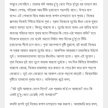
সম্মুখে লেগেছিল। তারপর যদি আবার চু’মু খেতে গিয়ে মৃ’ত্যু হয় তাহলে মান
ইজ্জত পেপার, পত্রিকা আর টিভি চ্যানেলে গড়াগড়ি খাবে। উপরে বসে
বসেও এই লোককে বিয়ে করার জন্য কপাল চাপড়াতে হবে পৃথার। নিজের
কল্পনায় নিজেই শিউরে উঠলো পৃথা। দ্রুত নিজেকে তুর্যের বাঁধন থেকে মুক্ত
করতে ব্যস্ত হলো। কিন্তু পারলো না। তুর্যের মতো অমন এক হাতির মতো
মানবের শক্তির সাথে পৃথার মতো পিঁপড়ার কি পেরে ওঠা সম্ভব নাকি? তবে
নিজেকে ছাড়াতে তো হবেই নয়তো নির্ঘাত সাত দিনের চু’মু’তে টিভি
চ্যানেলের শীর্ষে চলে যাবে। পৃথা আশেপাশে দৃষ্টি ঘুরালো, হুট করেই নিজের
পা দ্বারা আঘাত করলো তুর্যের পায়ে। আকস্মিক আক্রমণে হকচকিয়ে উঠলো
তুর্য। অসাবধানতাবশত হাতের বাঁধনটাও আলগা হলো। ব্যস এই সুযোগ।
পৃথা নিজের দুই হাত তুলে ধাক্কা মারলো তুর্যকে। সব দিক মিলিয়ে টালমাটাল
হারালো বেচারা, নিজের ভারসাম্য ধরে রাখতে না পেরে ঠাস করে বসে পড়লো
মেঝেতে। তুর্য যেন মেঝেতে নয় আকাশ থেকে পড়লো মাত্রই। বিষ্ফোরিত
দৃষ্টিতে তাকালো পৃথার পানে। অবিশ্বাস্য কন্ঠে বলল,
-“বউ তুমি আমাকে ফেলে দিলে? এক প্রকার মা’র’লে আমাকে? তাও কি
একটা চু’মু খেতে চেয়েছি সেই অপরাধে?”
কথাটা বলেই তুর্য নিজের কপাল চাপড়াতে শুরু করলো। আহাজারি করে বলল,