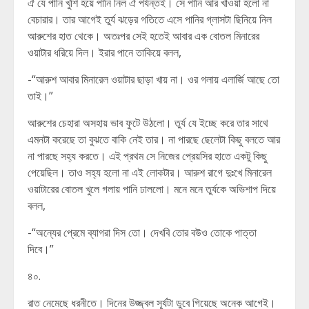
ঐ যে পানি খুশি হয়ে পানি নিল ঐ পর্যন্তই। সে পানি আর খাওয়া হলো না
বেচারার। তার আগেই তুর্য ঝড়ের গতিতে এসে পানির গ্লাসটা ছিনিয়ে নিল
আরুশের হাত থেকে। অতঃপর সেই হতেই আবার এক বোতল মিনারের
ওয়াটার ধরিয়ে দিল। ইরার পানে তাকিয়ে বলল,
-“আরুশ আবার মিনারেল ওয়াটার ছাড়া খায় না। ওর গলায় এলার্জি আছে তো
তাই।”
আরুশের চেহারা অসহায় ভাব ফুটে উঠলো। তুর্য যে ইচ্ছে করে তার সাথে
এমনটা করেছে তা বুঝতে বাকি নেই তার। না পারছে ছেলেটা কিছু বলতে আর
না পারছে সহ্য করতে। এই প্রথম সে নিজের প্রেয়সির হাতে একটু কিছু
পেয়েছিল। তাও সহ্য হলো না এই লোকটার। আরুশ রাগে দুঃখে মিনারেল
ওয়াটারের বোতল খুলে গলায় পানি ঢাললো। মনে মনে তুর্যকে অভিশাপ দিয়ে
বলল,
-“অন্যের প্রেমে ব্যাগরা দিস তো। দেখবি তোর বউও তোকে পাত্তা
দিবে।”
৪০.
রাত নেমেছে ধরনীতে। দিনের উজ্জ্বল সূর্যটা ডুবে গিয়েছে অনেক আগেই।