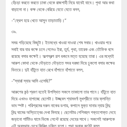
হেঁচড়া করতে করতে ঢাকা থেকে রাজশাহী নিয়ে যাবেই যাবে। পৃথা আর কথা
বাড়ালো না। কক্ষ থেকে বেরিয়ে যেতে যেতে বলল,
-“ফ্রেশ হয়ে খেতে আসুন তাড়াতাড়ি।”
৩৯.
সময় গড়িয়েছে কিছুটা। ইতমধ্যে খাওয়া দাওয়া শেষ সবার। খাওয়ার পরে
সবাই যার যার কক্ষে চলে গেলেও ইরা, তুর্য, পৃথা, তারেক এবং তৌফিক বসে
রয়েছে বসার কক্ষেই। অল্পস্বল্প গল্প গুজবে মত্ত হয়েছে তারা। এর মধ্যেই
আরুশ কোথা থেকে দৌড়াতে দৌড়াতে সদর দরজা দিয়ে ঢুকলো বসার কক্ষের
ভিতরে। দুই হাঁটুতে হাত রেখে হাঁপাতে হাঁপাতে বলল,
-“স্যার! স্যার আমি এসেছি?”
আরুশের কন্ঠ শ্রবণ হতেই উপস্থিত সকলে তাকালো তার পানে। হাঁটুতে হাত
দিয়ে এখনও হাপাচ্ছে ছেলেটা। উজ্জ্বল শ্যামবর্ণা মুখশ্রীতে তার ক্লান্তি
ভাব স্পষ্ট। পরিশ্রমের দরুন নাকের ডগায়, কপালে মুক্ত দানার ন্যায় বিন্দু
বিন্দু ঘামের অস্তিত্বের দেখা মিলছে। ছেলেটার পেশিবহুল শক্তপোক্ত দেহে
জড়ানো শার্টটাও ঘামে ভিজে লেপ্টে রয়েছে দেহের সাথে। সকলেই আরুশকে
এই অবস্থায় দেখে কিঞ্চিৎ চকিত হলো। পৃথা অবাক কন্ঠেই বলল,