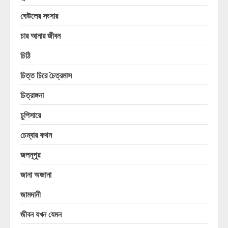
ঘেউলের সংসার
চার আনার জীবন
চিঠি
চিত্ত চিরে চৈত্রমাস
চিত্রাঙ্গনা
চুপিসারে
চেম্বার কথন
জলনূপুর
জানা অজানা
জামদানী
জীবন যখন যেমন