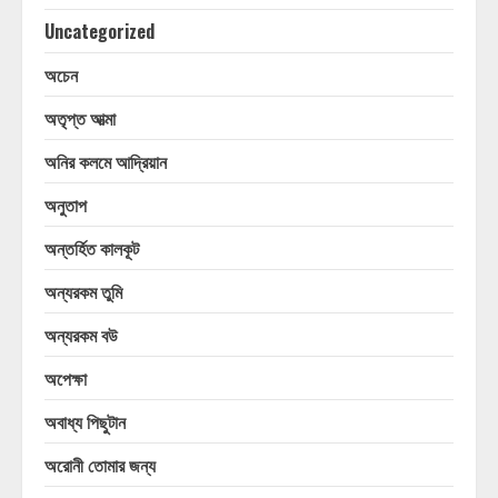
Uncategorized
অচেন
অতৃপ্ত আত্মা
অনির কলমে আদ্রিয়ান
অনুতাপ
অন্তর্হিত কালকূট
অন্যরকম তুমি
অন্যরকম বউ
অপেক্ষা
অবাধ্য পিছুটান
অরোনী তোমার জন্য