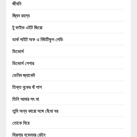
জীবনি
জ্বিন রহস্য
টু ফাইভ এইট জিরো
ডার্ক সাইট অফ এ বিউটিফুল লেডি
ডিভোর্স
ডিভোর্স পেপার
ডেনিম জ্যাকেট
তিক্ত বুকের বাঁ পাশ
তিনি আমার সৎ মা
তুমি অন্য কারো সঙ্গে বেঁধো ঘর
তোকে ঘিরে
থ্রিলার নভেম্বর রেইন