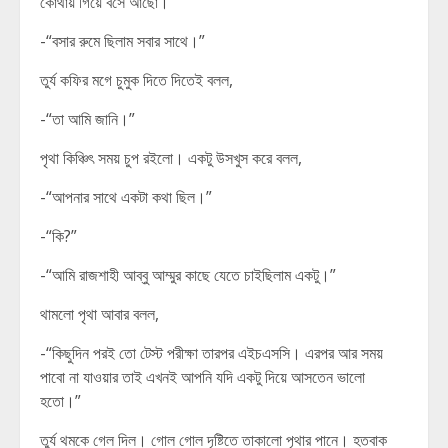
কোথায় গিয়ে বসে আছো।”
-“বসার রুমে ছিলাম সবার সাথে।”
তুর্য কফির মগে চুমুক দিতে দিতেই বলল,
-“তা আমি জানি।”
পৃথা কিঞ্চিৎ সময় চুপ রইলো। একটু উসখুস করে বলল,
-“আপনার সাথে একটা কথা ছিল।”
-“কি?”
-“আমি রাজশাহী আব্বু আম্মুর কাছে যেতে চাইছিলাম একটু।”
থামলো পৃথা আবার বলল,
-“কিছুদিন পরই তো টেস্ট পরীক্ষা তারপর এইচএসসি। এরপর আর সময়
পাবো না যাওয়ার তাই এখনই আপনি যদি একটু দিয়ে আসতেন ভালো
হতো।”
তুর্য থমকে গেল দিল। গোল গোল দৃষ্টিতে তাকালো পৃথার পানে। হতবাক