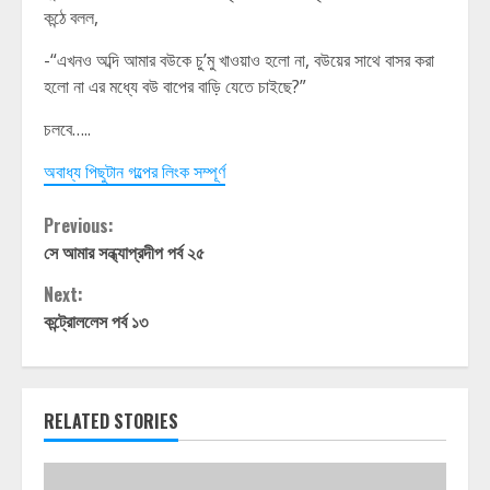
কন্ঠে বলল,
-“এখনও অব্দি আমার বউকে চু’মু খাওয়াও হলো না, বউয়ের সাথে বাসর করা
হলো না এর মধ্যে বউ বাপের বাড়ি যেতে চাইছে?”
চলবে…..
অবাধ্য পিছুটান গল্পের লিংক সম্পূর্ণ
Continue
Previous:
সে আমার সন্ধ্যাপ্রদীপ পর্ব ২৫
Reading
Next:
কন্ট্রোললেস পর্ব ১৩
RELATED STORIES