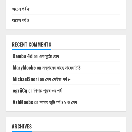
অচেন পর্ব ৫
অচেন পর্ব ৪
RECENT COMMENTS
Bambu 4d
on
এক মুঠো রোদ
MaryMoobe
on
সন্তানের কাছে মায়ের চিঠি
MichaelSnori
on
শেষ পেইজ পর্ব ৮
egriiCq
on
পিশাচ পুরুষ ৩য় পর্ব
AshMoobe
on
আমার তুমি পর্ব ৪২ ও শেষ
ARCHIVES