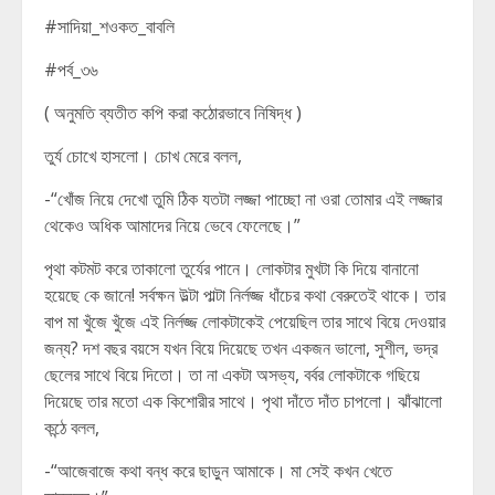
#সাদিয়া_শওকত_বাবলি
#পর্ব_৩৬
( অনুমতি ব্যতীত কপি করা কঠোরভাবে নিষিদ্ধ )
তুর্য চোখে হাসলো। চোখ মেরে বলল,
-“খোঁজ নিয়ে দেখো তুমি ঠিক যতটা লজ্জা পাচ্ছো না ওরা তোমার এই লজ্জার
থেকেও অধিক আমাদের নিয়ে ভেবে ফেলেছে।”
পৃথা কটমট করে তাকালো তুর্যের পানে। লোকটার মুখটা কি দিয়ে বানানো
হয়েছে কে জানে! সর্বক্ষন উল্টা পাল্টা নির্লজ্জ ধাঁচের কথা বেরুতেই থাকে। তার
বাপ মা খুঁজে খুঁজে এই নির্লজ্জ লোকটাকেই পেয়েছিল তার সাথে বিয়ে দেওয়ার
জন্য? দশ বছর বয়সে যখন বিয়ে দিয়েছে তখন একজন ভালো, সুশীল, ভদ্র
ছেলের সাথে বিয়ে দিতো। তা না একটা অসভ্য, বর্বর লোকটাকে গছিয়ে
দিয়েছে তার মতো এক কিশোরীর সাথে। পৃথা দাঁতে দাঁত চাপলো। ঝাঁঝালো
কন্ঠে বলল,
-“আজেবাজে কথা বন্ধ করে ছাড়ুন আমাকে। মা সেই কখন খেতে