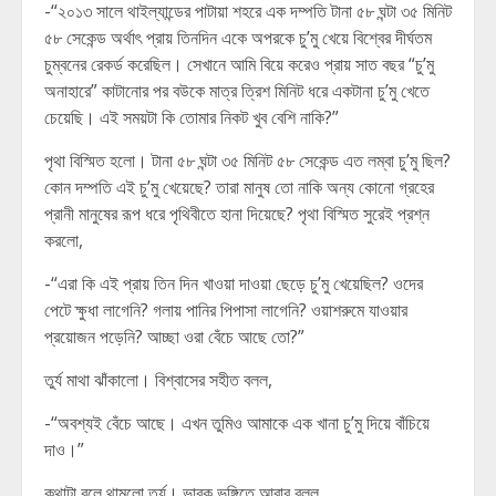
-“২০১৩ সালে থাইল্যান্ডের পাটায়া শহরে এক দম্পতি টানা ৫৮ ঘন্টা ৩৫ মিনিট
৫৮ সেকেন্ড অর্থাৎ প্রায় তিনদিন একে অপরকে চু’মু খেয়ে বিশ্বের দীর্ঘতম
চুম্বনের রেকর্ড করেছিল। সেখানে আমি বিয়ে করেও প্রায় সাত বছর “চু’মু
অনাহারে” কাটানোর পর বউকে মাত্র ত্রিশ মিনিট ধরে একটানা চু’মু খেতে
চেয়েছি। এই সময়টা কি তোমার নিকট খুব বেশি নাকি?”
পৃথা বিস্মিত হলো। টানা ৫৮ ঘন্টা ৩৫ মিনিট ৫৮ সেকেন্ড এত লম্বা চু’মু ছিল?
কোন দম্পতি এই চু’মু খেয়েছে? তারা মানুষ তো নাকি অন্য কোনো গ্রহের
প্রানী মানুষের রূপ ধরে পৃথিবীতে হানা দিয়েছে? পৃথা বিস্মিত সুরেই প্রশ্ন
করলো,
-“এরা কি এই প্রায় তিন দিন খাওয়া দাওয়া ছেড়ে চু’মু খেয়েছিল? ওদের
পেটে ক্ষুধা লাগেনি? গলায় পানির পিপাসা লাগেনি? ওয়াশরুমে যাওয়ার
প্রয়োজন পড়েনি? আচ্ছা ওরা বেঁচে আছে তো?”
তুর্য মাথা ঝাঁকালো। বিশ্বাসের সহীত বলল,
-“অবশ্যই বেঁচে আছে। এখন তুমিও আমাকে এক খানা চু’মু দিয়ে বাঁচিয়ে
দাও।”
কথাটা বলে থামলো তুর্য। ভাবুক ভঙ্গিতে আবার বলল,