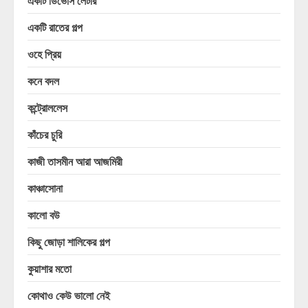
একটি ডিভোর্স লেটার
একটি রাতের গল্প
ওহে প্রিয়
কনে বদল
কন্ট্রোললেস
কাঁচের চুরি
কাজী তাসমীন আরা আজমিরী
কাঞ্চাসোনা
কালো বউ
কিছু জোড়া শালিকের গল্প
কুয়াশার মতো
কোথাও কেউ ভালো নেই