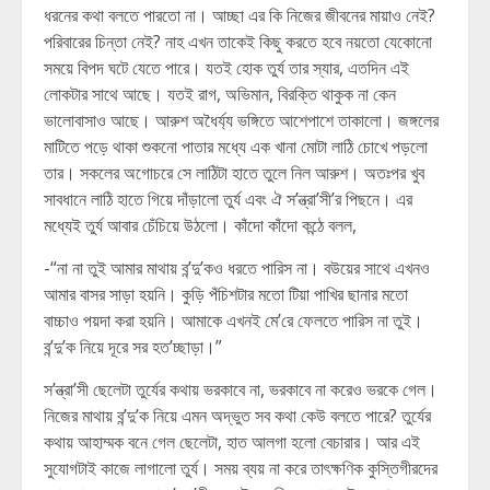
ধরনের কথা বলতে পারতো না। আচ্ছা এর কি নিজের জীবনের মায়াও নেই?
পরিবারের চিন্তা নেই? নাহ এখন তাকেই কিছু করতে হবে নয়তো যেকোনো
সময়ে বিপদ ঘটে যেতে পারে। যতই হোক তুর্য তার স্যার, এতদিন এই
লোকটার সাথে আছে। যতই রাগ, অভিমান, বিরক্তি থাকুক না কেন
ভালোবাসাও আছে। আরুশ অধৈর্য্য ভঙ্গিতে আশেপাশে তাকালো। জঙ্গলের
মাটিতে পড়ে থাকা শুকনো পাতার মধ্যে এক খানা মোটা লাঠি চোখে পড়লো
তার। সকলের অগোচরে সে লাঠিটা হাতে তুলে নিল আরুশ। অতঃপর খুব
সাবধানে লাঠি হাতে গিয়ে দাঁড়ালো তুর্য এবং ঐ স’ন্ত্রা’সী’র পিছনে। এর
মধ্যেই তুর্য আবার চেঁচিয়ে উঠলো। কাঁদো কাঁদো কন্ঠে বলল,
-“না না তুই আমার মাথায় ব’ন্দু’কও ধরতে পারিস না। বউয়ের সাথে এখনও
আমার বাসর সাড়া হয়নি। কুড়ি পঁচিশটার মতো টিয়া পাখির ছানার মতো
বাচ্চাও পয়দা করা হয়নি। আমাকে এখনই মে’রে ফেলতে পারিস না তুই।
ব’ন্দু’ক নিয়ে দূরে সর হত’চ্ছাড়া।”
স’ন্ত্রা’সী ছেলেটা তুর্যের কথায় ভরকাবে না, ভরকাবে না করেও ভরকে গেল।
নিজের মাথায় ব’ন্দু’ক নিয়ে এমন অদ্ভুত সব কথা কেউ বলতে পারে? তুর্যের
কথায় আহাম্মক বনে গেল ছেলেটা, হাত আলগা হলো বেচারার। আর এই
সুযোগটাই কাজে লাগালো তুর্য। সময় ব্যয় না করে তাৎক্ষণিক কুস্তিগীরদের