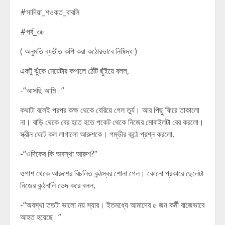
#সাদিয়া_শওকত_বাবলি
#পর্ব_৩৮
( অনুমতি ব্যতীত কপি করা কঠোরভাবে নিষিদ্ধ )
একটু ঝুঁকে মেয়েটার কপালে ঠোঁট ছুঁইয়ে বলল,
-“আসছি আমি।”
কথাটা বলেই পরপর কক্ষ থেকে বেরিয়ে গেল তুর্য। আর পিছু ফিরে তাকালো
না।‌ বাড়ি থেকে বের হতে হতে পকেট থেকে নিজের মোবাইলটা বের করলো।
স্ক্রীন ঘেটে কল লাগালো আরুশকে। গম্ভীর কন্ঠে প্রশ্ন করলো,
-“ওদিকের কি অবস্থা আরুশ?”
ওপাশ থেকে আরুশের বিচলিত কন্ঠস্বর শোনা গেল। কোনো প্রকারে ছেলেটা
নিজের কন্ঠনালি ভেদ করে বলল,
-“অবস্থা ততটা ভালো নয় স্যার। ইতমধ্যে আমাদের ৫ জন কর্মী বাজেভাবে
আহত হয়েছে।”