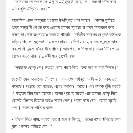
-“আমাদের লোকগুলোকে এক্ষুনি এই মুহূর্তে ছেড়ে দে। নয়তো গু’লি করে
এটার খুলি উ’ড়ি’য়ে দেব।”
আকস্মিক এমন আক্রমণে চমকে উপস্থিত গেল সকলে। কোনো লুকিয়ে
থাকা স’ন্ত্রা’সী যে হুট করে এভাবে তাদের স্যারের উপরেই আক্রমন করে
বসবে তা কেউ কল্পনাতেও আনতে পারেনি। বাহিনীর সকলের মধ্যেই আতঙ্ক
ছড়িয়ে পড়লো মুহুর্তেই। এক প্রকার ভয়ে দিশাহারা হয়ে সকলে বন্দুক তাক
করলো ঐ দুরাত্মা স’ন্ত্রা’সী’র পানে। আরুশ ঢোক গিললো। স’ন্ত্রা’সী’র পানে
নিজের হাতে থাকা ব’ন্দু’ক’টা ধরে রেখেই বলল,
-“স্যারকে ছেড়ে দে। নয়তো তোর প্রাণ নিয়ে ফেরা হবে না বলে দিলাম।”
ছেলেটা যেন আকাশের চাঁদ পেল। যাক শেষ পর্যন্ত একটা ভালো কাজ তো
করেছে। ধরেছে তো ধরেছে, এদের বসকেই ধরেছে। এই বসকে পুঁজি করেই
এ যাত্রায় বাঁচা যাবে হয়তো। বসের প্রাণের ভয়েই এরা তাদের ছেড়ে দিবে।
ছেলেটা ভিতরে ভিতরে আরও সাহস পেল। শক্ত করে চেপে ধরলো তুর্যের
গলা। সকলকে শাসিয়ে বলল,
-“ব’ন্দু’ক নিচে নামা, নয়তো ভালো হবে না কিন্তু। ওদের বসের জীবনের শেষ
ঘন্টা এখানেই বাজিয়ে দেব।”