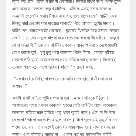
ন্যায় বাহু চেপে ধরলো স’ন্ত্রা’সী ছেলেটার। নিজের মাথার উপর থেকে তুলে
এনে আছড়ে ফেললো সম্মুখে মাটিতে। এদিকে একই সময়ে আরুশও
স’ন্ত্রা’সী ছেলেটার মাথার উপরে আঘাত হানলো হাতের মোটা লাঠিটা দ্বারা।
কিন্তু হায়! ছেলেটা সরে যাওয়ার আঘাতটা গিয়ে লাগলো তুর্যের মাথায়।
বারিটা বেশ জোরেশোরেই লেগেছে। মুহুর্তেই ঝিমঝিম করে উঠলো বেচারার
মাথাটা। চোখের সম্মুখে ঝাপসা হয়ে যেতে শুরু করলো ধীরে ধীরে। সম্মুখে
ফেলা স’ন্ত্রা’সী’টা’কে তার বাহিনীর লোকদের পাকরাও করতে দেখে মাথাটা
চেপে ধরলো তুর্য। ঢুলু ঢুলু পায়ে তাকালো পিছন ফিরে। আবছা দৃষ্টিতে
দেখলো লাঠি হাতে বেয়াক্কেলের ন্যায় দাঁড়িয়ে আছে আরুশ। নিমেষেই
চোয়াল শক্ত হয়ে এলো তুর্যের। দাঁতে দাঁত চেপে বলল,
-“একবার বেঁচে ফিরি, তারপর তোকে আমি দেখে ছাড়বো মীর জাফরের
বংশধর।”
কথাটা বলেই মাটিতে লুটিয়ে পড়লো তুর্য। আরুশ আঁতকে উঠলো।
আহাম্মকের ন্যায় একবার তাকালো হাতের মোটা লাঠি টার পানে আরেকবার
তাকালো মাটিতে জ্ঞান হারিয়ে পড়ে থাকা তুর্যের পানে। এটা সে কি করে
ফেললো? ভালো করতে গিয়ে হলো খারাপ। রাগে দুঃখে এই মুহূর্তে কান্না
পাচ্ছে বেচারার। তার সাথেই কেন সব সময় এমন হয়। লজ্জায় সকলের
সম্মুখে এখন কাঁদতেও পারছে না। এখানে এত বড় প্রসাশনিক বাহিনী,