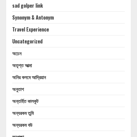
sad golper link
Synonym & Antonym
Travel Experience
Uncategorized
অচেন
অতৃপ্ত আত্মা
অনির কলমে আদ্রিয়ান
অনুতাপ
অন্তর্হিত কালকূট
অন্যরকম তুমি
অন্যরকম বউ
অপেক্ষা