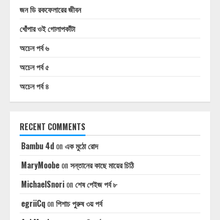
জন ডি রকফেলারের জীবন
খোঁপার ওই গোলাপকাঁটা
অচেন পর্ব ৬
অচেন পর্ব ৫
অচেন পর্ব ৪
RECENT COMMENTS
Bambu 4d
on
এক মুঠো রোদ
MaryMoobe
on
সন্তানের কাছে মায়ের চিঠি
MichaelSnori
on
শেষ পেইজ পর্ব ৮
egriiCq
on
পিশাচ পুরুষ ৩য় পর্ব