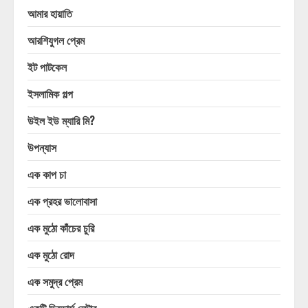
আমার হায়াতি
আরশিযুগল প্রেম
ইট পাটকেল
ইসলামিক গল্প
উইল ইউ ম্যারি মি?
উপন্যাস
এক কাপ চা
এক প্রহর ভালোবাসা
এক মুঠো কাঁচের চুরি
এক মুঠো রোদ
এক সমুদ্র প্রেম