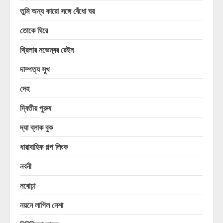
তুমি অন্য কারো সঙ্গে বেঁধো ঘর
তোকে ঘিরে
থ্রিলার নভেম্বর রেইন
দাম্পত্য সুখ
দেহ
দ্বিতীয় পুরুষ
দ্যা ব্লাক বুক
ধারাবাহিক গল্প লিংক
নবনী
নবোঢ়া
নয়নে লাগিল নেশা