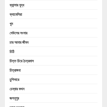
ক্যান্সার যুদ্ধ
ক্যামেলিয়া
খুন
ঘেউলের সংসার
চার আনার জীবন
চিঠি
চিত্ত চিরে চৈত্রমাস
চিত্রাঙ্গনা
চুপিসারে
চেম্বার কথন
জলনূপুর