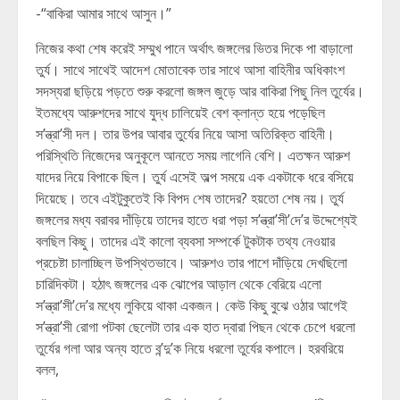
-“বাকিরা আমার সাথে আসুন।”
নিজের কথা শেষ করেই সম্মুখ পানে অর্থাৎ জঙ্গলের ভিতর দিকে পা বাড়ালো
তুর্য। সাথে সাথেই আদেশ মোতাবেক তার সাথে আসা বাহিনীর অধিকাংশ
সদস্যরা ছড়িয়ে পড়তে শুরু করলো জঙ্গল জুড়ে আর বাকিরা পিছু নিল তুর্যের।
ইতমধ্যে আরুশদের সাথে যুদ্ধ চালিয়েই বেশ ক্লান্ত হয়ে পড়েছিল
স’ন্ত্রা’সী দল। তার উপর আবার তুর্যের নিয়ে আসা অতিরিক্ত বাহিনী।
পরিস্থিতি নিজেদের অনুকূলে আনতে সময় লাগেনি বেশি। এতক্ষন আরুশ
যাদের নিয়ে বিপাকে ছিল। তুর্য এসেই অল্প সময়ে এক একটাকে ধরে বসিয়ে
দিয়েছে। তবে এইটুকুতেই কি বিপদ শেষ তাদের? হয়তো শেষ নয়। তুর্য
জঙ্গলের মধ্য বরাবর দাঁড়িয়ে তাদের হাতে ধরা পড়া স’ন্ত্রা’সী’দে’র উদ্দেশ্যেই
বলছিল কিছু। তাদের এই কালো ব্যবসা সম্পর্কে টুকটাক তথ্য নেওয়ার
প্রচেষ্টা চালাচ্ছিল উপস্থিতভাবে। আরুশও তার পাশে দাঁড়িয়ে দেখছিলো
চারিদিকটা। হঠাৎ জঙ্গলের এক ঝোপের আড়াল থেকে বেরিয়ে এলো
স’ন্ত্রা’সী’দে’র মধ্যে লুকিয়ে থাকা একজন। কেউ কিছু বুঝে ওঠার আগেই
স’ন্ত্রা’সী রোগা পটকা ছেলেটা তার এক হাত দ্বারা পিছন থেকে চেপে ধরলো
তুর্যের গলা আর অন্য হাতে ব’ন্দু’ক নিয়ে ধরলো তুর্যের কপালে। হরবরিয়ে
বলল,