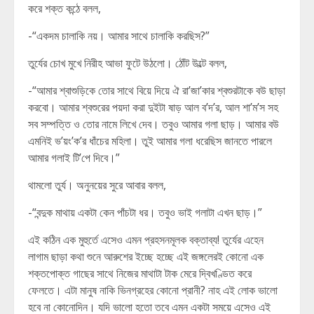
করে শক্ত কন্ঠে বলল,
-“একদম চালাকি নয়। আমার সাথে চালাকি করছিস?”
তুর্যের চোখ মুখে নিরীহ আভা ফুটে উঠলো। ঠোঁট উল্টে বলল,
-“আমার শ্বাশুড়িকে তোর সাথে বিয়ে দিয়ে ঐ রা’জা’কার শ্বশুরটাকে বউ ছাড়া
করবো। আমার শ্বশুরের পয়দা করা দুইটা ষাড় আল ব’দ’র, আল শা’ম’স সহ
সব সম্পত্তি ও তোর নামে লিখে দেব। তবুও আমার গলা ছাড়। আমার বউ
এমনিই ভ’য়ং’ক’র ধাঁচের মহিলা। তুই আমার গলা ধরেছিস জানতে পারলে
আমার গলাই টি’পে দিবে।”
থামলো তুর্য। অনুনয়ের সুরে আবার বলল,
-“বন্দুক মাথায় একটা কেন পাঁচটা ধর। তবুও ভাই গলাটা এখন ছাড়।”
এই কঠিন এক মুহুর্তে এসেও এমন প্রহসনমূলক বক্তাব্য! তুর্যের এহেন
লাগাম ছাড়া কথা শুনে আরুশের ইচ্ছে হচ্ছে এই জঙ্গলেরই কোনো এক
শক্তপোক্ত গাছের সাথে নিজের মাথাটা টাক মেরে দ্বিখণ্ডিত করে
ফেলতে। এটা মানুষ নাকি ভিনগ্রহের কোনো প্রানী? নাহ এই লোক ভালো
হবে না কোনোদিন। যদি ভালো হতো তবে এমন একটা সময়ে এসেও এই