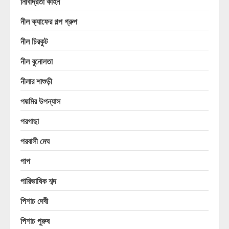
নিবিদ্রিতা কাহন
নীল ক্যাফের গল্প গ্রুপ
নীল চিরকুট
নীল বুনোলতা
নীলার শাশুড়ী
পদ্মমির উপন্যাস
পরগাছা
পরবাসী মেঘ
পাপ
পারিভাষিক শব্দ
পিশাচ দেবী
পিশাচ পুরুষ