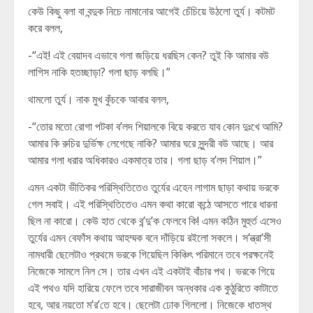
কেউ কিছু বলা বা বন্দুক নিচে নামানোর আগেই চেঁচিয়ে উঠলো তুর্য। কটমট
করে বলল,
-“এই! এই বেয়াদব এভাবে গলা জড়িয়ে ধরছিস কেন? তুই কি আমার বউ
লাগিস নাকি হতচ্ছাড়া? গলা ছাড় বলছি।”
থামলো তুর্য। নাক মুখ কুঁচকে আবার বলল,
-“তোর মতো রোগা পটকা ব’লদ শিয়ালকে বিয়ে করতে যাব কোন দুঃখে আমি?
আমার কি রুচির দুর্ভিক্ষ লেগেছে নাকি? আমার ঘরে সুন্দরী বউ আছে। আর
আমার গলা ধরার অধিকারও একমাত্র তার। গলা ছাড় ব’লদ শিয়াল।”
এমন একটা ভীতিকর পরিস্থিতিতেও তুর্যের এহেন লাগাম ছাড়া কথায় ভরকে
গেল সবাই। এই পরিস্থিতিতেও এমন কথা কারো কন্ঠে আসতে পারে ধারনা
ছিল না কারো। কেউ হাত থেকে ব’ন্দু’ক ফেলবে কি! এমন কঠিন মুহুর্ত এসেও
তুর্যের এমন বেফাঁস কথায় আহম্মক বনে দাঁড়িয়ে রইলো সকলে। স’ন্ত্রা’সী
নামধারী ছেলেটাও প্রথমে ভরকে গিয়েছিল কিঞ্চিৎ পরিমানে তবে পরক্ষনেই
নিজেকে সামলে নিল সে। তার এখন এই একটাই বাঁচার পথ।‌ ভরকে গিয়ে
এই পথও যদি হারিয়ে ফেলে তবে সারাজীবন অন্ধকার এক কুঠুরিতে কাটাতে
হবে, আর নয়তো ম’র’তে হবে। ছেলেটা ঢোক গিললো। নিজেকে ধাতস্থ