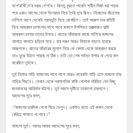
অ’প’রা’ধী’দে’র ধরার নে’শা’য়। কিন্তু বুঝতে পারেনি শাহীন মির্জা ধরা পড়ার
পরে এরাও আগের থেকে হিংস্রতা নিয়ে তৈরি হয়ে ছিল। নিজেদের বাঁচানোর
তাগিদে আগে থেকেই প্রস্তুতি নিয়ে রেখেছিল। তাই আরুশ তার বাহিনী
নিয়ে আক্রমন চালানোর সাথে সাথে জঙ্গলে উপস্থিত দুরাত্মারাও পাল্টা
আক্রমণ চালায় তাদের উপরে। রাতের আঁধারকে কাজে লাগিয়ে জঙ্গলের
আনাচে কানাচে ছড়িয়ে পড়ে। যার দরুন আরও বিপাকে পড়তে হয়েছে
আরুশকে। রাতের আঁধারের সুযোগ নিয়ে কে কোথা থেকে আক্রমণ করছে
তাও বুঝে উঠতে পারছে না ঠিক। তাই তো শেষ পর্যন্ত উপায় না পেয়ে কল
করেছিল তুর্যকে।
তুর্য নিজের গাড়ি থামানোর সাথে সাথে আরও কয়েকটা গাড়ি এসে থামলো তার
গাড়ির পিছনে। সেখান থেকে প্রসাশনিক খাকি পোশাক পরিহিত বেশ কিছু
জনমানবের আবির্ভাব ঘটলো। তুর্য সজাগ দৃষ্টিতে তাকালো চারপাশে।
আদেশের সুরে বলল,
-“জঙ্গলের চারদিক থেকে ঘিরে ফেলুন। একটাও যাতে এই জঙ্গল থেকে
বেরিয়ে পালাতে না পারে।”
থামলো তুর্য। পরপর আবার আদেশের সুরে বলল,