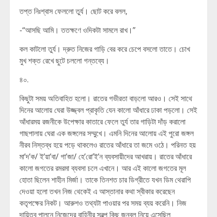
তপ্ত নিঃশ্বাস ফেললো তুর্য। ছোট করে বলল,
-“আসছি আমি। ততক্ষণে ওদিকটা সামলে রাখ।”
কল কাটলো তুর্য। দ্রুত নিজের গাড়ি বের করে চেপে বসলো তাতে। চোখ
মুখ শক্ত রেখে ছুটে চললো গন্তব্যে।
৪০.
কিছুটা সময় অতিবাহিত হলো। রাতের গভীরতা বাড়লো আরও। সেই সাথে
দিনের আলোয় ঘেরা উজ্জ্বল প্রাকৃতি যেন কালো আঁধারে ঢাকা পড়লো। সেই
আঁধারময় রজনীকে উপেক্ষার কাতারে ফেলে তুর্য তার গাড়িটা দাঁড় করালো
গাছপালায় ঘেরা এক জঙ্গলের সম্মুখে। এমনি দিনের আলোয় এই পুরো জঙ্গল
নীরব নিস্তব্ধ হয়ে পড়ে থাকলেও রাতের আঁধারে তা জমে ওঠে। পরিনত হয়
মা’দ’ক/ ই’য়া’বা/ গা’জা/ হে’রো’ই’ন ব্যবসায়ীদের আখরায়। রাতের আঁধারে
কালো জগতের রমরমা ব্যবসা চলে এখানে। আর এই কালো জগতের মূল
হোতা ছিলেন শাহীন মির্জা। তাকে তিনশত চার ডিগ্রীতে যখন ডিম থেরাপি
দেওয়া হলো তখন নিজ থেকেই এ আস্তানার কথা স্বীকার করেছেন
কতৃপক্ষের নিকট। আরুশও তথ্যটা পাওয়ার পর সময় ব্যয় করেনি। নিজ
দায়িত্ব পালনে নিজেদের বাহিনীর স্বল্প কিছু জনবল নিয়ে এসেছিল