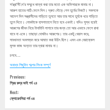
স’ন্ত্রা’সী’দে’র সম্মুখে কান্না করা তার মতো এক অফিসারকে মানায় না।
আরুশ হাতের লাঠি ফেলে দিল। দ্রুত দৌড়ে গেল তুর্যের নিকটে। সকলকে
আদেশ দিল সন্ত্রাসীদের গাড়িতে তুলতে আর তার সাথে তুর্যকে ধরে গাড়িতে
তুলে দিতে। লোকটাকে হাসপাতালে নিতে হবে এখনই। যদিও সুস্থ হয়েই
আরুশের জীবন নিয়ে টানাটানি লাগাবে তার জন্য তো আর এভাবে ফেলে রাখা
যাবে না একে। তাছাড়া দোষটাও আরুশের। তার একটু খেয়াল করে,
সাবধানতা অবলম্বন করে আঘাত করা উচিৎ ছিল। এমন এক বেয়াক্কেল
মূলক কাজ অন্তত তার দ্বারা মানায় না।
চলবে…..
অবাধ্য পিছুটান গল্পের লিংক সম্পূর্ণ
Continue
Previous:
প্রিয় রুদ্র ভাই পর্ব ২৪
Reading
Next:
ফ্লোরেনসিয়া পর্ব ৩৪