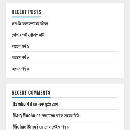
RECENT POSTS
জন ডি রকফেলারের জীবন
খোঁপার ওই গোলাপকাঁটা
অচেন পর্ব ৬
অচেন পর্ব ৫
অচেন পর্ব ৪
RECENT COMMENTS
Bambu 4d
on
এক মুঠো রোদ
MaryMoobe
on
সন্তানের কাছে মায়ের চিঠি
MichaelSnori
on
শেষ পেইজ পর্ব ৮