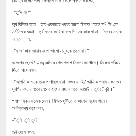
কিভাবে হলো? পলাশ কপালে ভাঁজ ফেলে প্রশ্ন করলেন,
-“তুমি কে?”
তুর্য বিস্মিত হলো। তার একমাত্র শ্বশুর তাকে চিনতে পারছে না? কি এক
মর্মান্তিক ঘটনা। তুর্য মনের কষ্টে কাঁদতে গিয়েও কাঁদলো না। নিজের মনকে
শান্তনা দিল,
-“রা’জা’কারা আমার মতো ভালো মানুষকে চিনে না।”
অতঃপর ছেলেটা একটু এগিয়ে গেল পলাশ সিকদারের পানে। নিজের পরিচয়
দিতে গিয়ে বলল,
-“আপনি আমাকে চিনতে পারছেন না শ্বশুর মশাই? আমি আপনার একমাত্র
মুরগির বাচ্চার মতো মেয়ের হাসের বাচ্চার মতো জামাই। তুর্য চৌধুরী।”
পলাশ সিকদার চমকালেন। বিস্মিত দৃষ্টিতে তাকালেন তুর্যের পানে।
অবিশ্বাস্য কন্ঠে বলল,
-“তুমি! তুমি তুর্য?”
তুর্য হেসে বলল,