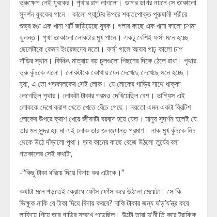
ভ্রুক্ষেপ নেই যুবকের। পৃথার রাগ লাগলো। ডাগর ডাগর নয়নে সে তাকালো
সুদর্শন যুবকের পানে। কালো প্যান্টের উপরে শক্তপোক্ত পুরুষালী শরীরে
শুভ্র রঙা এক খানা শার্ট জড়িয়েছে যুবক। গলার কাছে এক খানা কালো চশমা
ঝুলন্ত। পৃথা তাকালো লোকটার মুখ পানে। একটু বেশিই ফর্সা মনে হচ্ছে
ছেলেটাকে কেমন ইংরেজদের মতো। ফর্সা গালে আবার গাঢ় কালো চাপ
দাঁড়ির স্থান। কিঞ্চিৎ মাত্রায় বড় চুলগুলো পিছনের দিকে ঠেলে রাখা। পৃথার
ভ্রু কুঁচকে এলো। লোকটাকে কোথায় যেন দেখেছে দেখেছে মনে হচ্ছে।
হ্যা, এ তো গতকালকের সেই লোক। যে লোকের গাড়ির সাথে ধাক্কা
লেগেছিল পৃথার। লোকটা টাকার গরমও দেখিয়েছিল বেশ। ভাগ্যিস এই
লোককে দেখে ক্রাশ খেতে খেতে বেঁচে গেছে। নয়তো এমন একটা ব্রিটিশ
লোকের উপরে ক্রাশ খেয়ে জীবনটা বরবাদ হয়ে যেত। মানুষ সুদর্শন হলেই যে
তার মন সুন্দর হয় না এই লোক তার জলজ্যান্ত প্রমাণ। নাক মুখ কুঁচকে নিচ
থেকে উঠে দাঁড়ালো পৃথা। তার কানের কাছে বেজে উঠলো তুর্যের বলা
গতকালের সেই কথাটা,
-“কিছু টাকা ধরিয়ে দিয়ে বিদায় কর এটাকে।”
কথাটা মনে পড়তেই ক্রোধে ফোঁস ফোঁস করে উঠলো মেয়েটা। সে কি
ভিক্ষুক নাকি যে টাকা দিয়ে বিদায় করবে? নাকি টাকার জন্য ষ’ড়’য’ন্ত্র করে
লাফিয়ে গিয়ে তার গাড়ির সম্মুখে পড়েছিল। উল্টো তারা দু’র্নী’তি করে ট্রাফিক