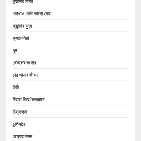
কুয়াশার মতো
কোথাও কেউ ভালো নেই
ক্যান্সার যুদ্ধ
ক্যামেলিয়া
খুন
ঘেউলের সংসার
চার আনার জীবন
চিঠি
চিত্ত চিরে চৈত্রমাস
চিত্রাঙ্গনা
চুপিসারে
চেম্বার কথন