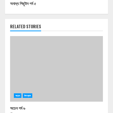
অবাধ্য পিছুটান পর্ব ৫
RELATED STORIES
অচেন
উপন্যাস
অচেন পর্ব ৬