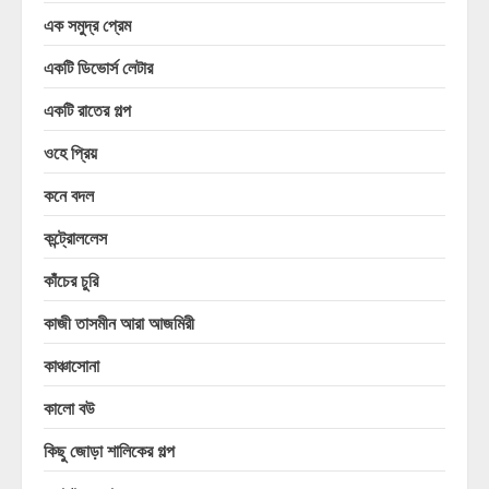
এক সমুদ্র প্রেম
একটি ডিভোর্স লেটার
একটি রাতের গল্প
ওহে প্রিয়
কনে বদল
কন্ট্রোললেস
কাঁচের চুরি
কাজী তাসমীন আরা আজমিরী
কাঞ্চাসোনা
কালো বউ
কিছু জোড়া শালিকের গল্প