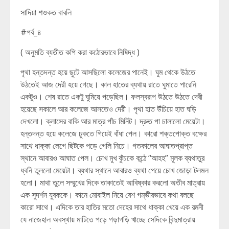
সাদিয়া শওকত বাবলি
#পর্ব_৪
( অনুমতি ব্যতীত কপি করা কঠোরভাবে নিষিদ্ধ )
পৃথা হন্তদন্ত হয়ে ছুটে আসছিলো কলেজের পানেই। ঘুম থেকে উঠতে
উঠতেই আজ দেরী হয়ে গেছে। কাল হাতের ব্যথায় রাতে ঘুমাতে পারেনি
একটুও। শেষ রাতে একটু ঘুমিয়ে পড়েছিল। ফলস্বরূপ উঠতে উঠতে দেরী
হয়েছে সকালে আর কলেজে আসতেও দেরী। পৃথা হাত উঁচিয়ে হাত ঘড়ি
দেখলো। ক্লাসের বাকি আর মাত্র পাঁচ মিনিট। দ্রুত পা চালালো মেয়েটা।
হন্তদন্ত হয়ে কলেজে ঢুকতে গিয়েই বাঁধা পেল। কারো শক্তপোক্ত বক্ষের
সাথে ধাক্কা লেগে ছিটকে পড়ে গেলি নিচে। গতকালের আঘাতপ্রাপ্ত
স্থানে আবারও আঘাত পেল। চোখ মুখ কুঁচকে কন্ঠে “আহহ” মূলক ব্যথাতুর
ধ্বনি তুললো মেয়েটা। ব্যথার স্থানে আবারও ব্যথা পেয়ে চোখ জোড়া টলমল
হলো। মাথা তুলে সম্মুখের দিকে তাকাতেই আবিষ্কার করলো অতীব মাত্রায়
এক সুদর্শন যুবককে। কানে মোবাইল নিয়ে বেশ গম্ভীরভাবে কথা বলছে
কারো সাথে। এদিকে তার হাতির মতো দেহের সাথে ধাক্কা খেয়ে এক রমনী
যে নাজেহাল অবস্থায় মাটিতে পড়ে গড়াগড়ি খাচ্ছে সেদিকে বিন্দুমাত্রায়