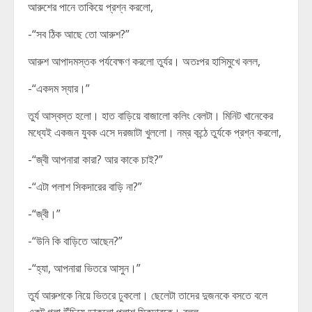
আরুশের পানে তাকিয়ে প্রশ্ন করলো,
-“সব ঠিক আছে তো আরুশ?”
আরুশ আপাদমস্তক পর্যবেক্ষণ করলো তুর্যর। অতঃপর হাসিমুখে বলল,
-“একদম স্যার।”
তুর্য আস্বস্ত হলো। হাত বাড়িয়ে বাজালো কলিং বেলটা। মিনিট খানেকের
মধ্যেই একজন যুবক এসে দরজাটা খুললো। নম্র কন্ঠে তুর্যকে প্রশ্ন করলো,
-“জ্বী আপনারা কারা? আর কাকে চাই?”
-“এটা পলাশ সিকদারের বাড়ি না?”
-“জ্বী।”
-“উনি কি বাড়িতে আছেন?”
-“হ্যা, আপনারা ভিতরে আসুন।”
তুর্য আরুশকে নিয়ে ভিতরে ঢুকলো। ছেলেটা তাদের দুজনকে বসতে বলে