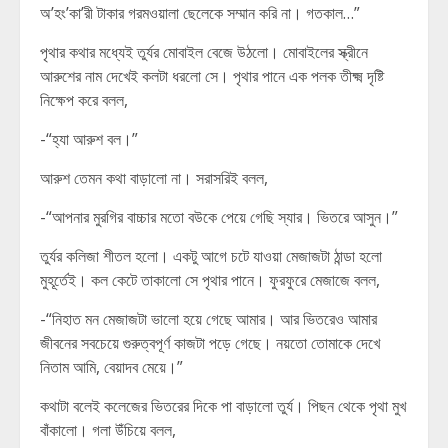
অ’হং’কা’রী টাকার গরমওয়ালা ছেলেকে সম্মান করি না। গতকাল…”
পৃথার কথার মধ্যেই তুর্যর মোবাইল বেজে উঠলো। মোবাইলের স্ক্রীনে
আরুশের নাম দেখেই কলটা ধরলো সে। পৃথার পানে এক পলক তীক্ষ্ম দৃষ্টি
নিক্ষেপ করে বলল,
-“হ্যা আরুশ বল।”
আরুশ তেমন কথা বাড়ালো না।‌ সরাসরিই বলল,
-“আপনার মুরগির বাচ্চার মতো বউকে পেয়ে গেছি স্যার। ভিতরে আসুন।”
তুর্যর কলিজা শীতল হলো। একটু আগে চটে যাওয়া মেজাজটা ঠান্ডা হলো
মুহূর্তেই। কল কেটে তাকালো সে পৃথার পানে। ফুরফুরে মেজাজে বলল,
-“নিহাত মন মেজাজটা ভালো হয়ে গেছে আমার। আর ভিতরেও আমার
জীবনের সবচেয়ে গুরুত্বপূর্ণ কাজটা পড়ে গেছে। নয়তো তোমাকে দেখে
নিতাম আমি, বেয়াদব মেয়ে।”
কথাটা বলেই কলেজের ভিতরের দিকে পা বাড়ালো তুর্য। পিছন থেকে পৃথা মুখ
বাঁকালো। গলা উঁচিয়ে বলল,