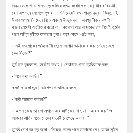
নিয়ম ভেঙে গাড়ি সামনে তুলে দিয়ে জখম করেছিল তাকে। টাকার বিষয়টা
বেশ অপমানে লেগেছে পৃথার। এমনি মেয়েটা বড্ড শান্ত নম্র। কিন্তু এই
টাকার অপমানটা মেনে নিতে একদম ইচ্ছুক নয়। অবশ্য টাকার কথাটা না
বললে মেয়েটা এতটাও রাগতো না। গতকাল আর আজকের রাগ নিয়েই তুর্যের
পানে অগ্নি দৃষ্টিতে তাকালো পৃথা। কন্ঠে ক্রোধ এটে বলল,
-“এই বড়লোকের অ’হংকা’রী ছেলে! আপনি আমাকে ধাক্কা মে’রে ফেলে
কেন দিলেন?”
তুর্য ভ্রু কুঁচকালো মেয়েটার কথায়। মোবাইলে থাকা ব্যক্তিকে বলল,
-“পরে কথা বলছি।”
কলটা কাটলো তুর্য। আশেপাশে তাকিয়ে বলল,
-“জ্বী আমাকে বলছো?”
-“আপনাকে ছাড়া তো এখানে আর কাউকে দেখছি না। আর ধাক্কাটাও
আপনার হাতির মতো দেহের সাথেই লেগেছে আমার।”
তুর্যের চোখ বড় বড় হলো। নিজের দেহের পানে তাকালো সে। যথেষ্ট সুঠাম