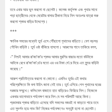
তবে এবার আর ভুল করলো না ছেলেটা। কলেজ কর্তৃপক্ষ এবং পৃথার সাথে
পড়া ছাত্রীদের থেকে মেয়েটার বাসার ঠিকানা নিয়ে নিল অতঃপর যাত্রা শুরু
করলো শ্বশুর বাড়ির উদ্দেশ্যে।
***
ক্ষানিক সময়ের মধ্যেই তুর্য এসে পৌঁছালো পৃথাদের বাড়িতে। বেশ বড়সড়
শৌখিন বাড়িটা। তুর্য ওষ্ঠ বাঁকিয়ে হাসলো। আরুশের পানে তাকিয়ে বলল,
-” নিশ্চই আমার রা’জা’কা’র শ্বশুর আমার মুরগির বাচ্চার মতো বউটাকে
আটকে রেখে রা’জা’কা’রে’র মতো এর ওর টাকা মে’রে দিয়ে এত সুন্দর বাড়িটা
করেছে।”
আরুশ প্রতিউত্তর করলো না কোনো। এমনিও তুর্যর এই কথার
পরিপ্রেক্ষিতে কি বলা উচিৎ জানা নেই তার। তুর্য এগিয়ে গেল পৃথাদের ঘরের
দরজার সম্মুখে। কলিংবেল বাজাতে হাত বাড়িয়েও ফিরিয়ে নিল। নিজেকে
একবার ভালোভাবে পর্যবেক্ষণ করে নিল যে সব পরিপাটি আছে কিনা।
প্রথমবার শ্বশুর বাড়িতে এসেছে যদি সকলের নজরই না কাড়তে পারে তবে
এত সুদর্শন হয়ে লাভ কি? নিজের পর্যবেক্ষণেও সন্তুষ্ট হলো না ছেলেটা।