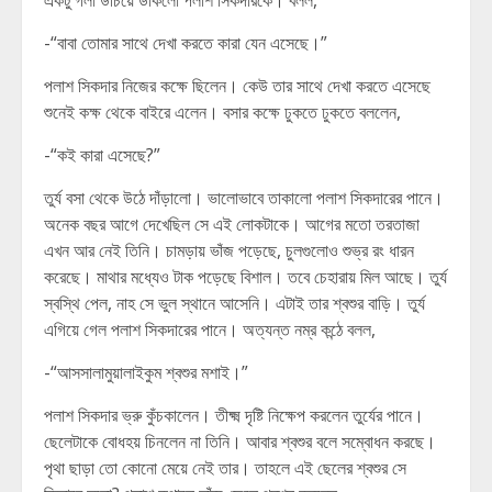
একটু গলা উঁচিয়ে ডাকলো পলাশ সিকদারকে। বলল,
-“বাবা তোমার সাথে দেখা করতে কারা যেন এসেছে।”
পলাশ সিকদার নিজের কক্ষে ছিলেন। কেউ তার সাথে দেখা করতে এসেছে
শুনেই কক্ষ থেকে বাইরে এলেন। বসার কক্ষে ঢুকতে ঢুকতে বললেন,
-“কই কারা এসেছে?”
তুর্য বসা থেকে উঠে দাঁড়ালো। ভালোভাবে তাকালো পলাশ সিকদারের পানে।
অনেক বছর আগে দেখেছিল সে এই লোকটাকে। আগের মতো তরতাজা
এখন আর নেই তিনি। চামড়ায় ভাঁজ পড়েছে, চুলগুলোও শুভ্র রং ধারন
করেছে। মাথার মধ্যেও টাক পড়েছে বিশাল। তবে চেহারায় মিল আছে। তুর্য
স্বস্থি পেল, নাহ সে ভুল স্থানে আসেনি। এটাই তার শ্বশুর বাড়ি। তুর্য
এগিয়ে গেল পলাশ সিকদারের পানে। অত্যন্ত নম্র কন্ঠে বলল,
-“আসসালামুয়ালাইকুম শ্বশুর মশাই।”
পলাশ সিকদার ভ্রু কুঁচকালেন। তীক্ষ্ম দৃষ্টি নিক্ষেপ করলেন তুর্যের পানে।
ছেলেটাকে বোধহয় চিনলেন না তিনি। আবার শ্বশুর বলে সম্বোধন করছে।
পৃথা ছাড়া তো কোনো মেয়ে নেই তার। তাহলে এই ছেলের শ্বশুর সে