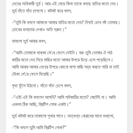
দেহের অধিকারী তুর্য। আর এই মেয়ে কিনা তাকে বলছে হাতির মতো দেহ।
তুর্য দাঁতে দাঁত চাপলো। কটমট করে বলল,
-“তুমি কি বললে আমাকে আমার হাতির মতো দেহ? নিশ্চই চোখ নষ্ট তোমার।
চোখের ডাক্তার দেখাও অতি দ্রুত।”
থামলো তুর্য আবার বলল,
-“আমি তোমাকে ধাক্কা মে’রে ফেলে দেইনি। বরং তুমি তোমার ঐ পাঠ
কাঠির মতো দেহ নিয়ে মাছির মতো আমার উপরে উড়ে এসে পড়েছিলে।
আমি আবার আমার দেহের উপরে কোনো মাশা মাছি সহ্য করতে পারি না তাই
টোকা মে’রে ফেলে দিয়েছি।”
পৃথা ফুঁসে উঠলো। দাঁতে দাঁত চেপে বলল,
-“এই! এই কি বললেন আপনি? আমি পাটকাঠির মতো? মোটেই না। আমি
একদম ঠিক আছি, ব্রিটিশ লোক একটা।”
তুর্য কটমট করে তাকালো পৃথার পানে। অত্যন্ত ক্রোধের সাথে শুধালো,
-“কি বললে তুমি আমি ব্রিটিশ লোক?”