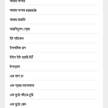
আমার সংসার
আমার সংসার cousin
আমার হায়াতি
আরশিযুগল প্রেম
ইট পাটকেল
ইসলামিক গল্প
উইল ইউ ম্যারি মি?
উপন্যাস
এক কাপ চা
এক প্রহর ভালোবাসা
এক মুঠো কাঁচের চুরি
এক মুঠো রোদ