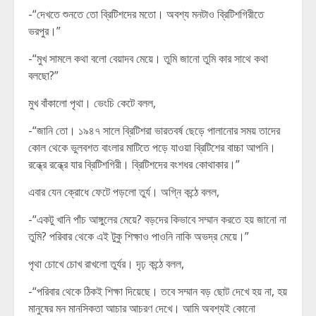
-“দেখতে শুনতে তো ব্রিটিশদের মতো। অবশ্য মনটাও ব্রিটিশগিরীতে
ভরপুর।”
-“মুখ সামলে কথা বলো বেয়াদব মেয়ে। তুমি জানো তুমি কার সাথে কথা
বলছো?”
মুখ বাঁকালো পৃথা। ভেংচি কেটে বলল,
-“জানি তো। ১৯৪৭ সালে ব্রিটিশরা ভারতবর্ষ ছেড়ে পালানোর সময় তাদের
কোল থেকে ভুলবশত বাংলার মাটিতে পড়ে যাওয়া ব্রিটিশের বাচ্চা আপনি।
রন্ধ্রে রন্ধ্রে যার ব্রিটিশগিরী। ব্রিটিশদের বংশধর কোথাকার।”
এবার যেন ক্রোধে ফেটে পড়লো তুর্য। অগ্নি কন্ঠে বলল,
-“একটু খানি পাঁচ আঙ্গুলের মেয়ে? বড়দের কিভাবে সম্মান করতে হয় জানো না
তুমি? পরিবার থেকে এই টুকু শিক্ষাও পাওনি নাকি অভদ্র মেয়ে।”
পৃথা চোখে চোখ রাখলো তুর্যর। দৃঢ় কন্ঠে বলল,
-“পরিবার থেকে ঠিকই শিক্ষা দিয়েছে। তবে সম্মান বড় ছোট দেখে হয় না, হয়
মানুষের মন মানসিকতা আচার আচরণ দেখে। আমি অবশ্যই কোনো