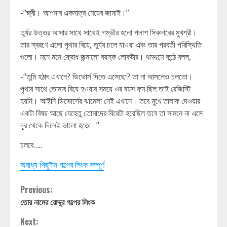
-“জ্বী। আপনার একমাত্র মেয়ের জামাই।”
তুর্যর উত্তর আসার সাথে সাথেই গম্ভীর হলো পলাশ সিকদারের মুখশ্রী।
তার স্বরণে এলো পৃথার বিয়ে, তুর্যর চলে যাওয়া এবং তার পরবর্তী পরিস্থিতি
গুলো। মনে মনে ক্রোধ জন্মালো বয়স্ক লোকটার। থমথমে কন্ঠে বলল,
-“তুমি হঠাৎ এখানে? ডিভোর্স দিতে এসেছো? তা না আসলেও চলতো।
পৃথার সাথে তোমার বিয়ে হওয়ার সময়ে ওর বয়স কম ছিল তাই রেজিস্টি
হয়নি। আইনি ডিভোর্সের ঝামেলা নেই এখানে। তবে মুখে তালাক দেওয়ার
একটা বিষয় আছে যেহেতু তোমাদের বিয়েটা হয়েছিল তবে তা সামনে না এসে
দূর থেকে দিলেই ভালো হতো।”
চলবে…..
অবাধ্য পিছুটান গল্পের লিংক সম্পূর্ণ
Continue
Previous:
তোর নামের রোদ্দুর গল্পের লিংক
Reading
Next: