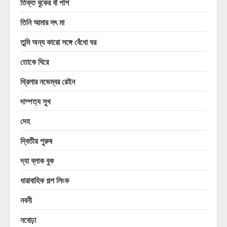
তিক্ত বুকের বাঁ পাশ
তিনি আমার সৎ মা
তুমি অন্য কারো সঙ্গে বেঁধো ঘর
তোকে ঘিরে
থ্রিলার নভেম্বর রেইন
দাম্পত্য সুখ
দেহ
দ্বিতীয় পুরুষ
দ্যা ব্লাক বুক
ধারাবাহিক গল্প লিংক
নবনী
নবোঢ়া