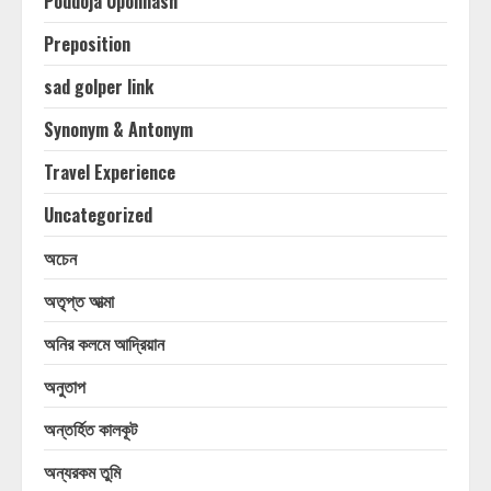
Poddoja Uponnash
Preposition
sad golper link
Synonym & Antonym
Travel Experience
Uncategorized
অচেন
অতৃপ্ত আত্মা
অনির কলমে আদ্রিয়ান
অনুতাপ
অন্তর্হিত কালকূট
অন্যরকম তুমি