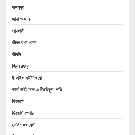
জলনূপুর
জানা অজানা
জামদানী
জীবন যখন যেমন
জীবনি
জ্বিন রহস্য
টু ফাইভ এইট জিরো
ডার্ক সাইট অফ এ বিউটিফুল লেডি
ডিভোর্স
ডিভোর্স পেপার
ডেনিম জ্যাকেট