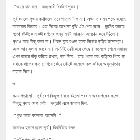
-“আরে যান যান। অহংকারী ব্রিটিশ পুরুষ।”
তুর্য শুনলো পৃথার কথাগুলো তবে পাত্তা দিল না। এখন তার মন পড়ে রয়েছে
কলেজের ভিতরে। এত দিনের অপেক্ষা বুঝি এই শেষ হলো। মুরগির বাচ্চার
মতো বউটাকে একটা দর্শনের জন্য মনটা আনচান আনচান করে উঠলো।
পৃথাও আর কিছু বলল না। পিছন ঘুরে রওনা হলো নিজের বাড়ির উদ্দেশ্যে।
আজ আর ক্লাস করবে না। এমনিই দেরী হয়ে গেছে। কলেজে গেলে স্যাররা
এখন বাইরে দাঁড় করিয়ে রাখবে, বকা দিবে। তার থেকে বরং বাড়িতে গিয়ে মা
বাবাকে হাতের ক্ষত দেখিয়ে কেঁদে কেঁ’টে কলেজে কল করিয়ে অসুস্থতার
বাহানা দিবে।
৬.
সময় গড়ালো। তুর্য বেশ কিছুক্ষণ বসে রইলো প্রধান অধ্যাপকের কক্ষে
কিন্তু পৃথার দেখা নেই। দপ্তরি এসে জানান দিল,
-“পৃথা আজ কলেজে আসেনি।”
আবারও হতাশ হলো তুর্য। বিরবিরিয়ে বলল,
-“ফাঁকিবাজ বউ একটা।”