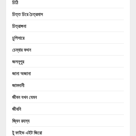
চিঠি
চিত্ত চিরে চৈত্রমাস
চিত্রাঙ্গনা
চুপিসারে
চেম্বার কথন
জলনূপুর
জানা অজানা
জামদানী
জীবন যখন যেমন
জীবনি
জ্বিন রহস্য
টু ফাইভ এইট জিরো