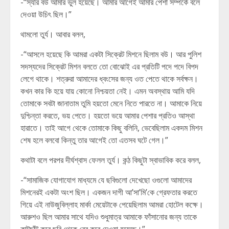
-“স্যরি বউ আমার ভুল হয়েছে। আমার আগেই আমার পেশা সম্পর্কে বলে
দেওয়া উচিৎ ছিল।”
থামলো তুর্য। আবার বলল,
-“আসলে হয়েছে কি আমরা একটা সিক্রেট মিশনে ছিলাম বউ। আর পুলিশ
সদস্যদের সিক্রেট মিশন বলতে তো বোঝোই এর প্রতিটি পদে পদে বিপদ
লেগে থাকে। শত্রুরা আমাদের ধ্বংসের জন্য ওত পেতে থাকে সর্বক্ষন।
কখন কার কি হয়ে যায় কোনো নিশ্চয়তা নেই। এমন অবস্থায় আমি যদি
তোমাকে সবটা জানাতাম তুমি হয়তো মেনে নিতে পারতে না। আমাকে নিয়ে
দুশ্চিন্তা করতে, ভয় পেতে। হয়তো ভয়ে আমার পেশার প্রতিও আস্থা
হারাতে। তাই আগে থেকে তোমাকে কিছু বলিনি, ভেবেছিলাম একদম মিশন
শেষ হলে বলবো কিন্তু তার আগেই তো এতসব ঘটে গেল।”
কথাটা বলে পরপর দীর্ঘশ্বাস ফেলল তুর্য। কন্ঠ কিছুটা স্বাভাবিক করে বলল,
-“সামাজিক যোগাযোগ মাধ্যমে যে ছবিগুলো দেখেছো ওগুলো আমাদের
মিশনেরই একটা অংশ ছিল। একজন দাগী আ’সা’মি’কে গ্রেফতার করতে
গিয়ে এই নাউজুবিল্লাহ মার্কা মেয়েটাকে পেয়েছিলাম আমরা হোটেল কক্ষে।
আরুশও ছিল আমার সাথে যদিও শুধুমাত্র আমাকে ফাঁসানোর জন্য তাকে