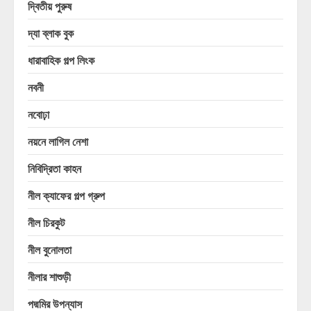
দ্বিতীয় পুরুষ
দ্যা ব্লাক বুক
ধারাবাহিক গল্প লিংক
নবনী
নবোঢ়া
নয়নে লাগিল নেশা
নিবিদ্রিতা কাহন
নীল ক্যাফের গল্প গ্রুপ
নীল চিরকুট
নীল বুনোলতা
নীলার শাশুড়ী
পদ্মমির উপন্যাস