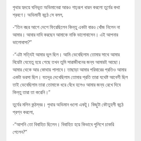
পৃথার হৃদয়ে ঘনিভূত অভিমানেরা আরও গাঢ়রূপ ধারন করলো তুর্যের কথা
শ্রবণে। অভিমানী কন্ঠে সে বলল,
-“তিন বছর আগে দেশে ফিরেছিলেন কিন্তু একটা বারও খোঁজ নিলেন না
আমার। আবার দাবি করছেন আমাকে নাকি ভালোবাসেন। এই আপনার
ভালোবাসা?”
-“এটা সত্যিই আমার ভুল ছিল। আমি ভেবেছিলাম তোমার সাথে আমার
বিয়েটা যেহেতু হয়ে গেছে তখন তুমি সারাজীবনের জন্য আমারই আছো।
আমার থেকে আর কোথায় পালাবে। তাছাড়া আমার পরিবারের প্রতিও আমার
একটা ভরসা ছিল। যতদূর দেখেছিলাম তোমার প্রতি তারা যথেষ্ট আবেগী ছিল
তাই ভেবেছিলাম তারা তোমাকে ধরে বেঁধে হলেও আমার জন্য রেখে দিবে
কিন্তু তারা তা করেনি।”
তুর্যের মলিন কন্ঠস্বর। পৃথার অভিমান গুলো একটু। কিছুটা কৌতুহলী কন্ঠে
প্রশ্ন করলো,
-“আপনি তো বিবাহিত ছিলেন। বিবাহিত হয়ে কিভাবে পুলিশে চাকরি
পেলেন?”