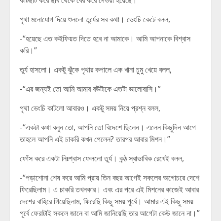
কাটছাঁট করে ছবি থেকে বের করে দেওয়া হয়েছে।”
পৃথা মনোযোগ দিয়ে শুনলো তুর্যের সব কথা। ভেংচি কেটে বলল,
-“হয়েছে এত কইফিয়ত দিতে হবে না আমাকে। আমি আপনাকে বিশ্বাস
করি।”
তুর্য হাসলো। একটু ঝুঁকে পৃথার কপালে এক খানা চুমু খেয়ে বলল,
-“এর জন্যই তো আমি আমার বউটাকে এতটা ভালোবাসি।”
পৃথা ভেংচি কাটলো আবারও। একটু সময় নিয়ে প্রশ্ন বলল,
-“একটা কথা বলুন তো, আপনি তো বিদেশে ছিলেন। এলেন কিছুদিন আগে
তাহলে আপনি এই চাকরি কখন পেলেন? তারপর আবার মিশন।”
ফোঁস করে একটা নিঃশ্বাস ফেললো তুর্য। কন্ঠ স্বাভাবিক রেখেই বলল,
-“পড়াশোনা শেষ করে আমি প্রায় তিন বছর আগেই সকলের অগোচরে দেশে
ফিরেছিলাম। এ চাকরি তখনকার। এবং এর পরে এই মিশনের কাজেই আবার
দেশের বাহিরে গিয়েছিলাম, ফিরেছি কিছু সময় পূর্বে। আমার এই কিছু সময়
পূর্বে ফেরাটাই সকলে জানে বা আমি জানিয়েছি তার আগেটা কেউ জানে না।”