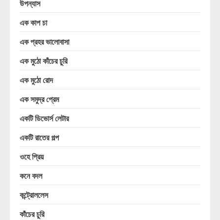
উপন্যাস
এক কাপ চা
এক প্রহর ভালোবাসা
এক মুঠো কাঁচের চুরি
এক মুঠো রোদ
এক সমুদ্র প্রেম
একটি ডিভোর্স লেটার
একটি রাতের গল্প
ওহে প্রিয়
কনে বদল
কন্ট্রোললেস
কাঁচের চুরি