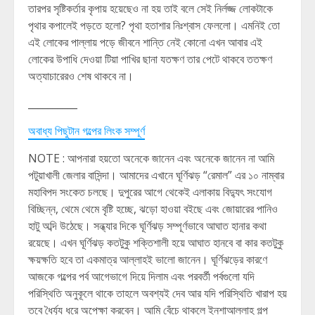
তারপর সৃষ্টিকর্তার কৃপায় হয়েছেও না হয় তাই বলে সেই নির্লজ্জ লোকটাকে
পৃথার কপালেই পড়তে হলো? পৃথা হতাশার নিঃশ্বাস ফেললো। এমনিই তো
এই লোকের পাল্লায় পড়ে জীবনে শান্তি নেই কোনো এখন আবার এই
লোকের উপাধি দেওয়া টিয়া পাখির ছানা যতক্ষণ তার পেটে থাকবে ততক্ষণ
অত্যাচারেরও শেষ থাকবে না।
__________
অবাধ্য পিছুটান গল্পের লিংক সম্পূর্ণ
NOTE : আপনারা হয়তো অনেকে জানেন এবং অনেকে জানেন না আমি
পটুয়াখালী জেলার বাসিন্দা। আমাদের এখানে ঘূর্ণিঝড় “রেমাল” এর ১০ নাম্বার
মহাবিপদ সংকেত চলছে। দুপুরের আগে থেকেই এলাকায় বিদ্যুৎ সংযোগ
বিচ্ছিন্ন, থেমে থেমে বৃষ্টি হচ্ছে, ঝড়ো হাওয়া বইছে এবং জোয়ারের পানিও
হাটু অব্দি উঠেছে। সন্ধ্যার দিকে ঘূর্ণিঝড় সম্পূর্ণভাবে আঘাত হানার কথা
রয়েছে। এখন ঘূর্ণিঝড় কতটুকু শক্তিশালী হয়ে আঘাত হানবে বা কার কতটুকু
ক্ষয়ক্ষতি হবে তা একমাত্র আল্লাহই ভালো জানেন। ঘূর্ণিঝড়ের কারণে
আজকে গল্পের পর্ব আগেভাগে দিয়ে দিলাম এবং পরবর্তী পর্বগুলো যদি
পরিস্থিতি অনুকূলে থাকে তাহলে অবশ্যই দেব আর যদি পরিস্থিতি খারাপ হয়
তবে ধৈর্য্য ধরে অপেক্ষা করবেন। আমি বেঁচে থাকলে ইনশাআল্লাহ গল্প