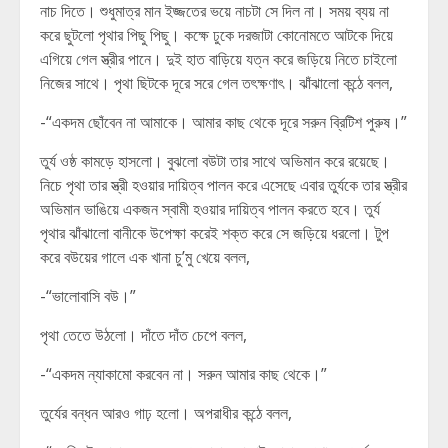
নাচ দিতে। শুধুমাত্র মান ইজ্জতের ভয়ে নাচটা সে দিল না। সময় ব্যয় না
করে ছুটলো পৃথার পিছু পিছু। কক্ষে ঢুকে দরজাটা কোনোমতে আটকে দিয়ে
এগিয়ে গেল স্ত্রীর পানে। দুই হাত বাড়িয়ে যত্ন করে জড়িয়ে নিতে চাইলো
নিজের সাথে। পৃথা ছিটকে দূরে সরে গেল তৎক্ষণাৎ। ঝাঁঝালো কন্ঠে বলল,
-“একদম ছোঁবেন না আমাকে। আমার কাছ থেকে দূরে সরুন ব্রিটিশ পুরুষ।”
তুর্য ওষ্ঠ কামড়ে হাসলো। বুঝলো বউটা তার সাথে অভিমান করে রয়েছে।
নিচে পৃথা তার স্ত্রী হওয়ার দায়িত্ব পালন করে এসেছে এবার তুর্যকে তার স্ত্রীর
অভিমান ভাঙিয়ে একজন স্বামী হওয়ার দায়িত্ব পালন করতে হবে। তুর্য
পৃথার ঝাঁঝালো বানীকে উপেক্ষা করেই শক্ত করে সে জড়িয়ে ধরলো। টুপ
করে বউয়ের গালে এক খানা চু’মু খেয়ে বলল,
-“ভালোবাসি বউ।”
পৃথা তেতে উঠলো। দাঁতে দাঁত চেপে বলল,
-“একদম ন্যাকামো করবেন না। সরুন আমার কাছ থেকে।”
তুর্যের বন্ধন আরও গাঢ় হলো। অপরাধীর কন্ঠে বলল,