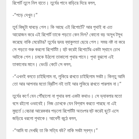
রিপোর্ট তুলে নিল হাতে। তুর্যের পানে বাড়িয়ে দিয়ে বলল,
-“পড়ে দেখুন।”
তুর্য কিছুটা ঘাবড়ে গেল। কি আছে এই রিপোর্টে? আর পৃথাই বা এত
আয়োজন করে এই রিপোর্ট তাকে পড়তে কেন দিল? কোনো বড় অসুখ টসুখ
করেছে নাকি মেয়েটার? তুর্যের হৃদয় ব্যাকুলতা ছেয়ে গেল। সময় নষ্ট না করে
সে পড়তে শুরু করলো রিপোর্টটা। হুট করেই রিপোর্টের একটা স্থানে চোখ
আটকে গেল। চমকে উঠলো তাকালো পৃথার পানে। পৃথা বুঝলো এই
তাকানোর মানে। ভেংচি কেটে সে বলল,
-“এখনই বলতে চাইছিলাম না, লুকিয়ে রাখতে চাইছিলাম সবটা। কিন্তু আমি
তো আর আপনার মতো ব্রিটিশ নই তাই আর লুকিয়ে রাখতে পারলাম না।”
তুর্যের কর্ণে যেন পৌঁছালো না পৃথার বলা একটা কথাও। সে ভ্যাবলার মতো
বসে রইলো ওভাবেই। নিজ চোখকে যেন বিশ্বাস করতে পারছে না এই
মুহুর্তে।বেচারা আরেকবার পড়লো রিপোর্টটা অতঃপর হুট করেই ছুটে এসে
জড়িয়ে ধরলো পৃথাকে। আবেগী কন্ঠে বলল,
-“আমি যা দেখছি তা কি সত্যি বউ? নাকি সবটা স্বপ্ন।”