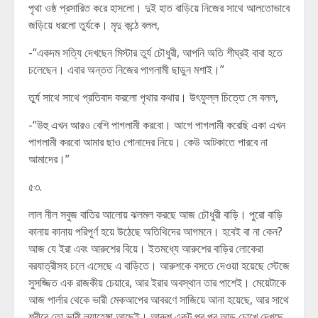
পৃথা ওষ্ঠ প্রসারিত করে হাসলো। দুই হাত বাড়িয়ে নিজের সাথে আলতোভাবে
জড়িয়ে ধরলো তুর্যকে। মৃদু কন্ঠে বলল,
-“একদম সত্যি দেখছেন মিস্টার তুর্য চৌধুরী, আপনি অতি শীঘ্রই বাবা হতে
চলেছেন। এবার অন্তত নিজের পাগলামী ছাড়ুন মশাই।”
তুর্য সাথে সাথে প্রতিবাদ করলো পৃথার কথার। উৎফুল্ল চিত্তে সে বলল,
-“উহু এখন আরও বেশি পাগলামী করবো। আগে পাগলামী করেছি একা এখন
পাগলামী করবো আমার ছাও পোনাদের নিয়ে। কেউ আটকাতে পারবে না
আমাদের।”
৫৩.
লাল নীল সবুজ বাতির আলোয় ঝলমল করছে আজ চৌধুরী বাড়ি। পুরো বাড়ি
কানায় কানায় পরিপূর্ণ হয়ে উঠেছে অতিথিদের আগমনে। হবেই বা না কেন?
আজ যে ইরা এবং আরুশের বিয়ে। ইতমধ্যে আরুশের বাড়ির লোকেরা
বরযাত্রীসহ চলে এসেছে এ বাড়িতে। আরুশকে বসতে দেওয়া হয়েছে স্টেজে
সুসজ্জিত এক রাজকীয় চেয়ারে, আর ইরার অবস্থান তার পাশেই। মেয়েটাকে
আজ পার্লার থেকে ভারী মেকআপের আবরণে সাজিয়ে আনা হয়েছে, আর সাথে
শরীরে তো ভারী ল্যাহেঙ্গা আছেই। আরুশ একটু পর পর আড় চোখে দেখছে