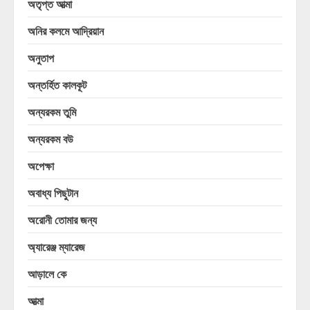
অতৃপ্ত আত্মা
অনির কলমে আদ্রিয়ান
অনুতাপ
অন্তর্হিত কালকূট
অন্যরকম তুমি
অন্যরকম বউ
অপেক্ষা
অবাধ্য পিছুটান
অরোনী তোমার জন্য
অ্যারেঞ্জ ম্যারেজ
আড়ালে কে
আত্মা