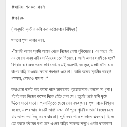
#সাদিয়া_শওকত_বাবলি
#পর্ব ৪৮
( অনুমতি ব্যতীত কপি করা কঠোরভাবে নিষিদ্ধ )
থামলো পৃথা আবার বলল,
-“মানছি আমার স্বামী আমার থেকে নিজের পেশা লুকিয়েছে। এর মানে এই
নয় যে সে অন্য নারীর সান্নিধ্যে চলে গিয়েছে। আমি আমার স্বামীকে যথেষ্ট
বিশ্বাস করি এবং ভরসা করি সেখানে এই অনলাইনের তুচ্ছ একটা ঘটনা ধরে
বাপের বাড়ি যাওয়ার কোনো প্রশ্নই ওঠে না। আমি আমার স্বামীর কাছেই
থাকবো, কোথাও যাব না।”
কথাগুলো বলেই আর কারো পানে তাকানোর প্রয়োজনবোধ করলো না পৃথা।
গটগট করে নিজের কক্ষের দিকে হেঁটে গেল সে। তুর্যের ওষ্ঠে হাসি ফুটে
উঠলো সাথে সাথে। প্রশান্তিতে ছেয়ে গেল বক্ষস্থল। পৃথা তাকে বিশ্বাস
করেছে এরপর আর কি চাই তার? এখন যদি পুরো পৃথিবীও তার বিরুদ্ধে চলে
যায় তাতে তো কিছু আসে যায় না। তুর্য সবার পানে তাকালো একবার। ইচ্ছে
তো করছে বউয়ের কথা শুনে এখনই বাড়ির সকলের সম্মুখে একটা ঝাকানাকা