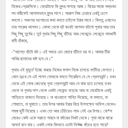
নিজের প্রেয়সিকে। মেয়েটাকে কি সুন্দর লাগছে আজ। বিয়ের সাজে সম্ভবত
সব নারীকেই আলাদাভাবে সুন্দর লাগে। আরুশ নিজ চেয়ারে একটু চেপে
বসলো। সকলের অগোচরে কথা বলতে চাইলো ইরার সাথে। কিন্তু এখানেও
তার শত্রুর আগমন। কোথা থেকে হুট করেই আগমন ঘটলো পৃথার আর তার
পিছু পিছু তুর্যের। তুর্য পৃথার পিছু পিছু হাঁটছে আর সেকেন্ডে সেকেন্ডে সাবধানী
বানী হাঁকছে,
-“আস্তে হাঁটো বউ। এই সময়ে এত জোরে হাঁটতে হয় না। আমার টিয়া
পাখির ছানাদের কষ্ট হবে যে।”
পৃথার এই মুহূর্তে ইচ্ছে করছে নিজের কপাল নিজে চাপড়ে ফাটিয়ে ফেলতে।
কোন দুঃখে সে এই পাগল লোককে বলতে গিয়েছিল যে সে প্রেগন্যান্ট। যখন
থেকে এই লোক জেনেছে পৃথা প্রেগন্যান্ট আর সে বাবা হতে চলেছে তখন
থেকে না পৃথার পাশ থেকে একটা সেকেন্ড নড়েছে আর না মেয়েটাকে একটু
শান্তিতে থাকতে দিয়েছে। না খাওয়াতে শান্তি দিয়েছে, না বসাতে, না
শোয়াতে, না ঘুমাতে। তার উপর আবার ইরার বিয়ে উপলক্ষ্যে অফিস থেকেও
লম্বা ছুটি নিয়েছে। এখন তো আর চেঁচিয়েও লাভ নেই এর উপর। বো*ম
মেরেও কেউ একে সরাতে পারবে না বউয়ের নিকট থেকে। পৃথা মাঝে মাঝে
আশ্চর্য বনে যায়। একটা লোক কিভাবে এতটা নির্লজ্জ ধাঁচের হতে পারে?