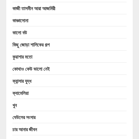
কাজী তাসমীন আরা আজমিরী
কাঞ্চাসোনা
কালো বউ
কিছু জোড়া শালিকের গল্প
কুয়াশার মতো
কোথাও কেউ ভালো নেই
ক্যান্সার যুদ্ধ
ক্যামেলিয়া
খুন
ঘেউলের সংসার
চার আনার জীবন