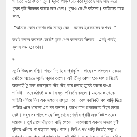
গাড়িতে উঠে বসলো তুর্য। দ্রুত গাড়ি স্টার্ট করে মুহুর্তেই সাঁই সাঁই করে
পৃথার দৃষ্টি সীমানার বাইরে চলে গেল। পৃথাও ভেংচি কাটলো। তাচ্ছিল্য করে
বলল,
-“আসছে কোন দেশের লাট সাহেব যেন। যতসব ইংরেজদের বংশধর।”
কথাট বলতে বলতেই মেয়েটা ঢুকে গেল কলেজের ভিতরে। একটু পরেই
ক্লাস শুরু হবে তার।
৯.
সূর্যের উজ্জ্বল রশ্মি। গরমে দিশেহারা প্রাকৃতি। গাছের পাতাগুলোও কেমন
নেতিয়ে পড়েছে সূর্যের প্রখর তাপে। এই তীব্র তাপদাহকে মাথায় নিয়েই
রাজশাহী টু ঢাকা মহাসড়কে সাঁই সাঁই করে চলছে তুর্যের কালো রঙের
গাড়িটা। তবে হঠাৎই আরুশ রাস্তা পরিবর্তন করলো। মহাসড়ক থেকে
গাড়িটা নমিয়ে নিল এক জঙ্গলের রাস্তা ধরে। বেশ ক্ষানিকটা পথ পাড়ি দিয়ে
গাড়িটা এসে থামলো এক ঘন জঙ্গলে। আশেপাশে জনমানবের চিহ্ন মাত্র
নেই। শুধুমাত্র গাছে গাছে কিছু খেচর শ্রেনীর প্রানী এবং কিট পতঙ্গের
সমাগম। তুর্য নেমে দাঁড়ালো গাড়ি থেকে। আশেপাশে একবার সজাগ দৃষ্টি
বুলিয়ে এগিয়ে পা বাড়ালো সম্মুখ পানে। কিঞ্চিৎ পথ পাড়ি দিতেই সম্মুখে
দৃশ্যমান হলো পুরোনো ভাঙাচোরা একট বাড়ি। আরুশকে সাথে নিয়ে বাড়ির