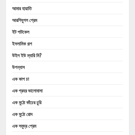
আমার হায়াতি
আরশিযুগল প্রেম
ইট পাটকেল
ইসলামিক গল্প
উইল ইউ ম্যারি মি?
উপন্যাস
এক কাপ চা
এক প্রহর ভালোবাসা
এক মুঠো কাঁচের চুরি
এক মুঠো রোদ
এক সমুদ্র প্রেম