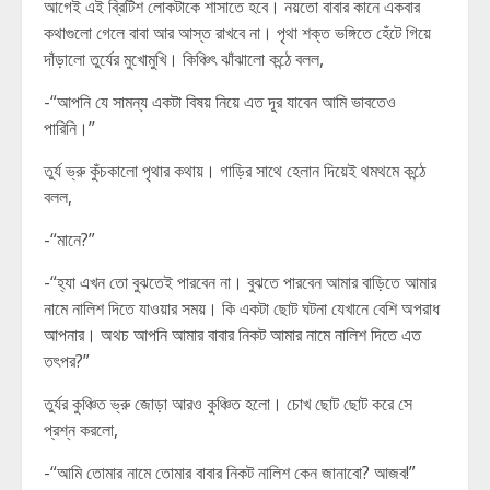
আগেই এই ব্রিটিশ লোকটাকে শাসাতে হবে। নয়তো বাবার কানে একবার
কথাগুলো গেলে বাবা আর আস্ত রাখবে না। পৃথা শক্ত ভঙ্গিতে হেঁটে গিয়ে
দাঁড়ালো তুর্যের মুখোমুখি। কিঞ্চিৎ ঝাঁঝালো কন্ঠে বলল,
-“আপনি যে সামন্য একটা বিষয় নিয়ে এত দূর যাবেন আমি ভাবতেও
পারিনি।”
তুর্য ভ্রু কুঁচকালো পৃথার কথায়। গাড়ির সাথে হেলান দিয়েই থমথমে কন্ঠে
বলল,
-“মানে?”
-“হ্যা এখন তো বুঝতেই পারবেন না। বুঝতে পারবেন আমার বাড়িতে আমার
নামে নালিশ দিতে যাওয়ার সময়। কি একটা ছোট ঘটনা যেখানে বেশি অপরাধ
আপনার। অথচ আপনি আমার বাবার নিকট আমার নামে নালিশ দিতে এত
তৎপর?”
তুর্যর কুঞ্চিত ভ্রু জোড়া আরও কুঞ্চিত হলো। চোখ ছোট ছোট করে সে
প্রশ্ন করলো,
-“আমি তোমার নামে তোমার বাবার নিকট নালিশ কেন জানাবো? আজব!”