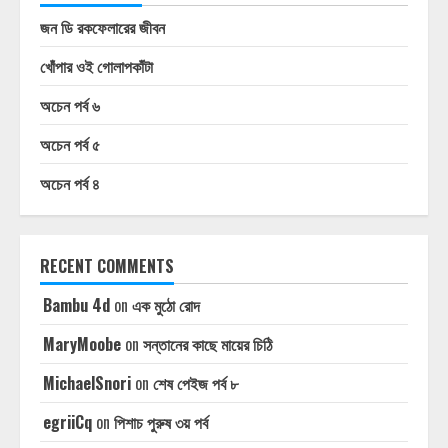
জন ডি রকফেলারের জীবন
খোঁপার ওই গোলাপকাঁটা
অচেন পর্ব ৬
অচেন পর্ব ৫
অচেন পর্ব ৪
RECENT COMMENTS
Bambu 4d
on
এক মুঠো রোদ
MaryMoobe
on
সন্তানের কাছে মায়ের চিঠি
MichaelSnori
on
শেষ পেইজ পর্ব ৮
egriiCq
on
পিশাচ পুরুষ ৩য় পর্ব