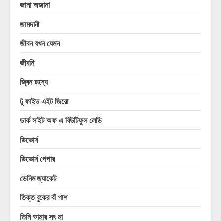
জানা অজানা
জামদানী
জীবন যখন যেমন
জীবনি
জ্বিন রহস্য
টু ফাইভ এইট জিরো
ডার্ক সাইট অফ এ বিউটিফুল লেডি
ডিভোর্স
ডিভোর্স পেপার
ডেনিম জ্যাকেট
তিক্ত বুকের বাঁ পাশ
তিনি আমার সৎ মা