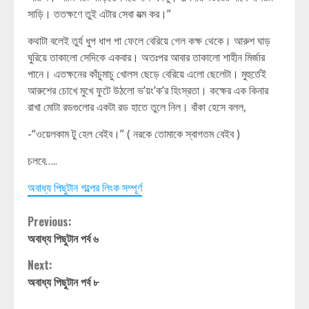
সাড়ি। ততক্ষণে তুই এটার সেবা যত্ম কর।”
কথাটা বলেই তুর্য ধুপ ধাপ পা ফেলে বেরিয়ে গেল কক্ষ থেকে। আরুশ ঘাড়
ঘুরিয়ে তাকালো সেদিকে একবার। অতঃপর আবার তাকালো শাহীন মির্জার
পানে। এতক্ষনের কাঁচুমাচু খোলস ছেড়ে বেরিয়ে এলো ছেলেটা। মুহুর্তেই
আরুশের চোখে মুখে ফুটে উঠলো ভ’য়ং’ক’র হিংস্রতা। কক্ষের এক কিনার
রাখা মোটা রডগুলোর একটা রড হাতে তুলে নিল। বাঁকা হেসে বলল,
-“ওয়েলকাম টু হেল বেইব।” ( নরকে তোমাকে স্বাগতম বেইব )
চলবে…..
অবাধ্য পিছুটান গল্পের লিংক সম্পূর্ণ
Continue
Previous:
অবাধ্য পিছুটান পর্ব ৬
Reading
Next:
অবাধ্য পিছুটান পর্ব ৮