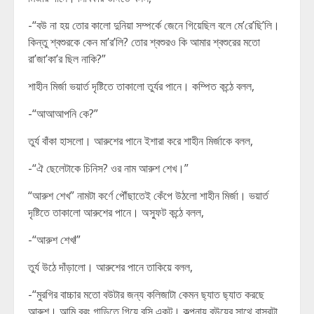
-“বউ না হয় তোর কালো দুনিয়া সম্পর্কে জেনে গিয়েছিল বলে মে’রে’ছি’লি।
কিন্তু শ্বশুরকে কেন মা’র’লি? তোর শ্বশুরও কি আমার শ্বশুরের মতো
রা’জা’কা’র ছিল নাকি?”
শাহীন মির্জা ভয়ার্ত দৃষ্টিতে তাকালো তুর্যর পানে। কম্পিত কন্ঠে বলল,
-“আআআপনি কে?”
তুর্য বাঁকা হাসলো। আরুশের পানে ইশারা করে শাহীন মির্জাকে বলল,
-“ঐ ছেলেটাকে চিনিস? ওর নাম আরুশ শেখ।”
“আরুশ শেখ” নামটা কর্ণে পৌঁছাতেই কেঁপে উঠলো শাহীন মির্জা। ভয়ার্ত
দৃষ্টিতে তাকালো আরুশের পানে। অস্ফুট কন্ঠে বলল,
-“আরুশ শেখ!”
তুর্য উঠে দাঁড়ালো। আরুশের পানে তাকিয়ে বলল,
-“মুরগির বাচ্চার মতো বউটার জন্য কলিজাটা কেমন ছ্যাত ছ্যাত করছে
আরুশ। আমি বরং গাড়িতে গিয়ে বসি একটু। কল্পনায় বউয়ের সাথে বাসরটা