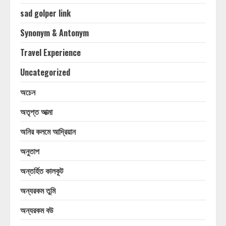
sad golper link
Synonym & Antonym
Travel Experience
Uncategorized
অচেন
অতৃপ্ত আত্মা
অনির কলমে আদ্রিয়ান
অনুতাপ
অন্তর্হিত কালকূট
অন্যরকম তুমি
অন্যরকম বউ