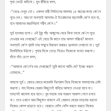
পৃথা ভেংচি কাটলো। মুখ বাঁকিয়ে বলল,
-“ভেঙে দেখুন তো। একদম নারী নির্যাতনের মামলায় ১৪ বছরের জন্য জে’লে
পুরে দেব। আর তা অবশ্যই আপনার ঐ ইংরেজদের বড়লোকী জে’ল হবে না,
হবে আমাদের বাঙালিয়ানা গরীব জে’ল।”
তুর্য হতবম্ব হলো। এই টুকু পাঁচ আঙ্গুলের মেয়ে কিনা তাকে জে’লে পুরে
দেওয়ার ভয় দেখাচ্ছে? এই মেয়ে কি জানে তার আসল পরিচয়? জানলে
অবশ্যই জে’ল শব্দটা তার সম্মুখে উচ্চারণ করারও দুঃসাহস দেখাতো না। তুর্য
হিসহিসিয়ে উঠলো। পৃথার দিকে তেড়ে গিয়েও নিজেকে সংযত করলো।
দাঁতে দাঁত চেপে বলল,
-“আমাকে জে’লে’র ভয় দেখাচ্ছো? তুমি জানো আমি কে? ইচ্ছে করলে
তোমাকে…”
থামলো তুর্য। জোরে জোরে কয়েকটা নিঃশ্বাস নিয়ে নিজেকে সামলানোর চেষ্টা
করলো। নাহ নিজের ক্রোধ কিছুতেই বাহিরে আসতে দেওয়া যাবে না।
তাহলেই ঝামেলা হয়ে যাবে। খুব সহজে তার স্বরূপ প্রকাশ পেলে চলবে
না। তবে এখানে আর কিছুক্ষন থাকলে এই বেয়াদব মেয়ের তাড়নায় হয়তো
নিজের খোলস ছাড়তে হবে। ক্রোধে ফোঁস ফোঁস করতে করতে নিজের