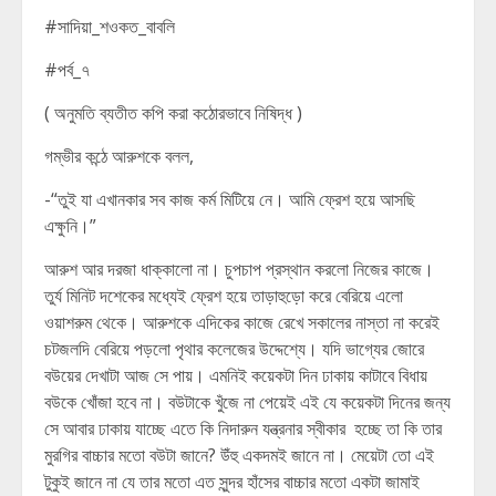
#সাদিয়া_শওকত_বাবলি
#পর্ব_৭
( অনুমতি ব্যতীত কপি করা কঠোরভাবে নিষিদ্ধ )
গম্ভীর কন্ঠে আরুশকে বলল,
-“তুই যা এখানকার সব কাজ কর্ম মিটিয়ে নে। আমি ফ্রেশ হয়ে আসছি
এক্ষুনি।”
আরুশ আর দরজা ধাক্কালো না। চুপচাপ প্রস্থান করলো নিজের কাজে।
তুর্য মিনিট দশেকের মধ্যেই ফ্রেশ হয়ে তাড়াহুড়ো করে বেরিয়ে এলো
ওয়াশরুম থেকে। আরুশকে এদিকের কাজে রেখে সকালের নাস্তা না করেই
চটজলদি বেরিয়ে পড়লো পৃথার কলেজের উদ্দেশ্যে। যদি ভাগ্যের জোরে
বউয়ের দেখাটা আজ সে পায়। এমনিই কয়েকটা দিন ঢাকায় কাটাবে বিধায়
বউকে খোঁজা হবে না। বউটাকে খুঁজে না পেয়েই এই যে কয়েকটা দিনের জন্য
সে আবার ঢাকায় যাচ্ছে এতে কি নিদারুন যন্ত্রনার স্বীকার হচ্ছে তা কি তার
মুরগির বাচ্চার মতো বউটা জানে? উঁহু একদমই জানে না। মেয়েটা তো এই
টুকুই জানে না যে তার মতো এত সুন্দর হাঁসের বাচ্চার মতো একটা জামাই