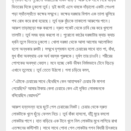
ভিতরের দিকে ঢুকলো তুর্য। দুই জনই এসে থমকে দাঁড়ালো একটা শেওলা
পড়া স্যাঁতস্যাঁতে কক্ষের সম্মুখে। কক্ষের দরজায় বিশাল এক তালা ঝুলিয়ে
পথ রোধ করে রাখা হয়েছে। তুর্য ভ্রু কুঁচকে তাকালো আরুশের পানে।
আরুশ তাড়াহুড়ো শুরু করলো। দ্রুত পকেট থেকে চাবি বের করে খুললো
তালাটা। তুর্য সময় ব্যয় করলো না। পুরোনো কাঠের দরজাটায় ক্যাচ ক্যাচ
ধ্বনি তুলে ভিতরে ঢুকলো। খোলা দরজা থেকে আসা আলোয় আলোকিত
হলো অন্ধকার রুমটা। সম্মুখে দৃশ্যমান হলো চেয়ারের সাথে হাত পা, বাঁধা,
মুখ বাঁধা অবস্থায় এক অর্ধ বয়স্ক পুরুষকে। দূর্বল তার চাওনি। শরীরের
পোশকের অবস্থা বেহাল। মনে হচ্ছে কেউ ভীষন নির্মমভাবে টেনে হিচড়ে
এখানে তুলেছে। তুর্য তেতে উঠলো। গলা চড়িয়ে বলল,
-“এটাকে চেয়ারের সাথে বেঁধেছিস কেন আহাম্মক? চেয়ার কি মাগনা
পেয়েছিস? আমার টাকায় কেনা চেয়ারে কেন এই দূষিত লোকজনকে
বসিয়েছিস বেয়াদব?”
আরুশ হন্তদন্ত হয়ে ছুটে গেল চেয়ারের নিকট। চেয়ার থেকে দ্রুত
লোকটাকে খুলে ছুঁড়ে ফেলল নিচে। তুর্য বাঁকা হাসলো, হাঁটু মুরে বসলো
লোকটার পাশে। হাত বাড়িয়ে এক টানে খুলে নিল লোকটার মুখে লাগিয়ে রাখা
এতক্ষনের কস্টিপটা। সাথে সাথে শোনা গেল লোকটার গগন বিদারী চিৎকারে