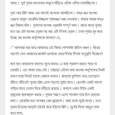
আছে। তুর্য পৃথার কলেজের সম্মুখে দাঁড়িয়ে এদিক ওদিক তাকাচ্ছিলো।
পৃথা আর রিদি আজ এক সাথেই কলেজে আসছিলো। শুভ্র রঙা কলেজ
ড্রেসে আবৃত মেয়েটার উজ্জ্বল শ্যামরঙা নরম দেহখানা। মাথায় আবার শুভ্র
রঙা হিজাব বাঁধা। পৃথাদের কলেজ ড্রেসটা সম্পূর্ণ সাদা। মাঝে মাঝে পৃথার
মনে হয় এটা কলেজ ড্রেস নয় বরং এটা বি’ধবা ড্রেস। তখন পৃথার খুব করে
ইচ্ছে হয় কলেজ কর্তৃপক্ষকে জানাতে যে,
-” আপনারা দয়া করে আমাদের এই বিধবা পোশাকটা বাতিল করুন। বিয়ের
আগেই কেন আমাদের জামাই গুলোকে মেরে বি’ধবা বি’ধবা অনুভূতি দিচ্ছেন?
মনে মনে কথাগুলো বললেও মুখে কখনও এ কথা প্রকাশ করতে পারে না
মেয়েটা। এত সাহস তার নেই। তাছাড়া এইসব কথা কলেজ কর্তৃপক্ষের নিকট
বললে তারা নিশ্চই তাকে বেয়াদব ভাববে। রাস্তার ফুটপাত ধরে হেলেদুলে
হাঁটতে হাঁটতেই পৃথার‌ হঠাৎ চোখ পড়লো তুর্যর পানে। ছেলেটা একটা কালো
গাড়ির সাথে হেলান দিয়ে দাঁড়িয়ে রয়েছে। কপালে ওয়ান টাইম একটা
ব্যান্ডেজ জ্বলজ্বল করছে। পৃথার স্মরণে এলো গতকাল তার ঢিল ছোড়ার
কথা। মেয়েটার মনে অপরাধ বোধ জন্মালো। মায়া হলো তুর্যর জন্য। তবে
পৃথার চিন্তার মধ্যেই হইহই করে উঠলো রিদি। তুর্যের দিকে আঙুল তাক
করে বলল,