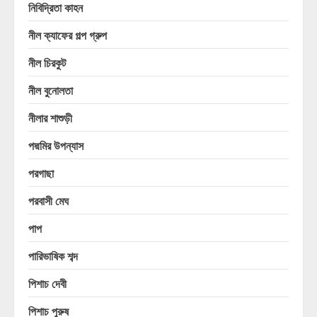
নিবিদ্রিতা কাহন
নীল ক্যাফের গল্প গ্রুপ
নীল চিরকুট
নীল বুনোলতা
নীলার শাশুড়ী
পদ্মমির উপন্যাস
পরগাছা
পরবাসী মেঘ
পাপ
পারিভাষিক শব্দ
পিশাচ দেবী
পিশাচ পুরুষ