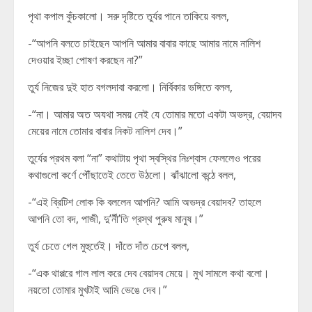
পৃথা কপাল কুঁচকালো। সরু দৃষ্টিতে তুর্যর পানে তাকিয়ে বলল,
-“আপনি বলতে চাইছেন আপনি আমার বাবার কাছে আমার নামে নালিশ
দেওয়ার ইচ্ছা পোষণ করছেন না?”
তুর্য নিজের দুই হাত বগলদাবা করলো। নির্বিকার ভঙ্গিতে বলল,
-“না। আমার অত অযথা সময় নেই যে তোমার মতো একটা অভদ্র, বেয়াদব
মেয়ের নামে তোমার বাবার নিকট নালিশ দেব।”
তুর্যের প্রথম বলা “না” কথাটায় পৃথা স্বস্থির নিঃশ্বাস ফেললেও পরের
কথাগুলো কর্ণে পৌঁছাতেই তেতে উঠলো। ঝাঁঝালো কন্ঠে বলল,
-“এই ব্রিটিশ লোক কি বললেন আপনি? আমি অভদ্র বেয়াদব? তাহলে
আপনি তো বদ, পাজী, দু’র্নী’তি গ্রস্থ পুরুষ মানুষ।”
তুর্য চেতে গেল মুহুর্তেই। দাঁতে দাঁত চেপে বলল,
-“এক থাপ্পরে গাল লাল করে দেব বেয়াদব মেয়ে। মুখ সামলে কথা বলো।
নয়তো তোমার মুখটাই আমি ভেঙে দেব।”