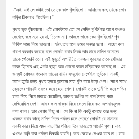
-“এই, এই লোকটাই তো তোকে কাল খুঁজছিলো। আমাদের কাছ থেকে তোর
বাড়ির ঠিকানাও নিয়েছিল।”
পৃথার ভ্রু কুঁচকালো। এই লোকটাকে তো সে সেদিন দূ’র্ঘট’নার আগে কখনও
দেখেছে বলে মনে হয় না, চিনেও না। তাহলে তাকে কেন খুঁজছিলো? পৃথা
কিঞ্চিৎ সময় নিয়ে ভাবলো। হঠাৎ তার মনে ভয়ের সঞ্চার হলো। আচ্ছা কাল
খারাপ ব্যবহার করেছে বলে লোকটা বাবার নিকট তার নামে নালিশ জানাতে
তাকে খোঁজেনি তো। এই মুহূর্তে অপরিচিত একজন পুরুষের তাকে খোঁজার
কারন হিসেবে এই একটা ছাড়া আর কোনো কারন মস্তিষ্কে আসছে না। এর
জন্যই বোধহয় গতকাল তাদের বাড়ির সম্মুখেও দেখেছিল তুর্যকে। একটু
আগে তুর্যর জন্য পৃথার হৃদয়ে জন্মানো মায়া ফুঁস করে উড়ে গেল। সাথে সাথে
ক্রোধের পারদটা তরতর করে বেড়ে গেল। লোকটা তাকে দু’র্নী’তি করে গাড়ির
চাকা দিয়ে পিষে মারতে চেয়েছিল, তারপর দুঃখিত না বলে টাকার গরম
দেখিয়েছিল বেশ। আবার কাল ধাক্কা দিয়ে ফেলে দিয়ে কত অপমানমূলক
কথা বলল। তার বেলায় কিছু না। সে কি না কি একটু বলেছে তার জন্য
একদম বাবার কাছে নালিশ দিতে পর্যন্ত চলে গেছে? লোকটা যে সামান্য
একটা কারন নিয়ে এমন বাচ্চামির পরিচয় দিবে ভাবতেও পারেনি পৃথা। নাহ
এখনও অব্দি বাবা পর্যন্ত বিষয়টি যায়নি। আর যেতেও দেওয়া যাবে না। তার