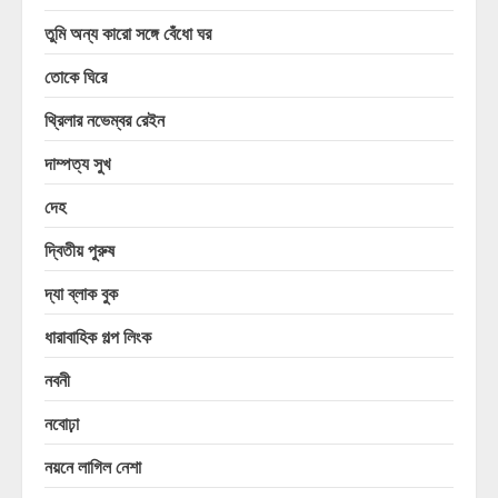
তুমি অন্য কারো সঙ্গে বেঁধো ঘর
তোকে ঘিরে
থ্রিলার নভেম্বর রেইন
দাম্পত্য সুখ
দেহ
দ্বিতীয় পুরুষ
দ্যা ব্লাক বুক
ধারাবাহিক গল্প লিংক
নবনী
নবোঢ়া
নয়নে লাগিল নেশা