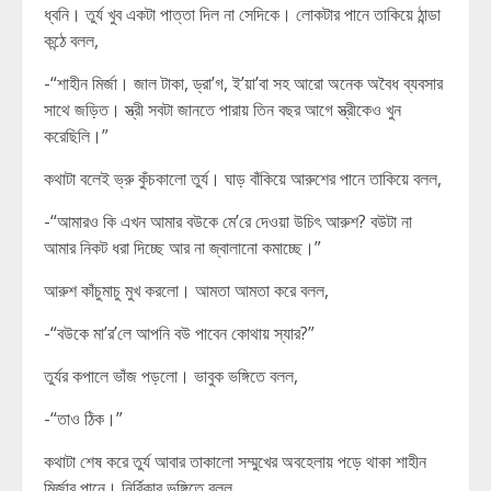
ধ্বনি। তুর্য খুব একটা পাত্তা দিল না সেদিকে। লোকটার পানে তাকিয়ে ঠান্ডা
কন্ঠে বলল,
-“শাহীন মির্জা। জাল টাকা, ড্রা’গ, ই’য়া’বা সহ আরো অনেক অবৈধ ব্যবসার
সাথে জড়িত। স্ত্রী সবটা জানতে পারায় তিন বছর আগে স্ত্রীকেও খুন
করেছিলি।”
কথাটা বলেই ভ্রু কুঁচকালো তুর্য। ঘাড় বাঁকিয়ে আরুশের পানে তাকিয়ে বলল,
-“আমারও কি এখন আমার বউকে মে’রে দেওয়া উচিৎ আরুশ? বউটা না
আমার নিকট ধরা দিচ্ছে আর না জ্বালানো কমাচ্ছে।”
আরুশ কাঁচুমাচু মুখ করলো। আমতা আমতা করে বলল,
-“বউকে মা’র’লে আপনি বউ পাবেন কোথায় স্যার?”
তুর্যর কপালে ভাঁজ পড়লো। ভাবুক ভঙ্গিতে বলল,
-“তাও ঠিক।”
কথাটা শেষ করে তুর্য আবার তাকালো সম্মুখের অবহেলায় পড়ে থাকা শাহীন
মির্জার পানে। নির্বিকার ভঙ্গিতে বলল,