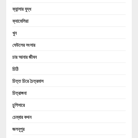
ক্যান্সার যুদ্ধ
ক্যামেলিয়া
খুন
ঘেউলের সংসার
চার আনার জীবন
চিঠি
চিত্ত চিরে চৈত্রমাস
চিত্রাঙ্গনা
চুপিসারে
চেম্বার কথন
জলনূপুর