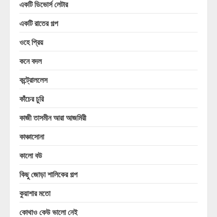
একটি ডিভোর্স লেটার
একটি রাতের গল্প
ওহে প্রিয়
কনে বদল
কন্ট্রোললেস
কাঁচের চুরি
কাজী তাসমীন আরা আজমিরী
কাঞ্চাসোনা
কালো বউ
কিছু জোড়া শালিকের গল্প
কুয়াশার মতো
কোথাও কেউ ভালো নেই