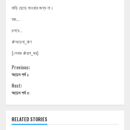
বাড়ি ছেড়ে যাওয়ার জন্য না।
বরং…
চলবে…
#অচেনা_ঋণ
[লেখক #গল্প_ঘর]
Continue
Previous:
অচেন পর্ব ১
Reading
Next:
অচেন পর্ব ৩
RELATED STORIES