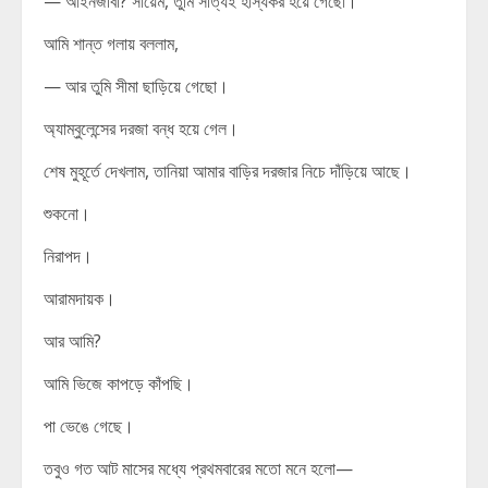
— আইনজীবী? সায়েম, তুমি সত্যিই হাস্যকর হয়ে গেছো।
আমি শান্ত গলায় বললাম,
— আর তুমি সীমা ছাড়িয়ে গেছো।
অ্যাম্বুলেন্সের দরজা বন্ধ হয়ে গেল।
শেষ মুহূর্তে দেখলাম, তানিয়া আমার বাড়ির দরজার নিচে দাঁড়িয়ে আছে।
শুকনো।
নিরাপদ।
আরামদায়ক।
আর আমি?
আমি ভিজে কাপড়ে কাঁপছি।
পা ভেঙে গেছে।
তবুও গত আট মাসের মধ্যে প্রথমবারের মতো মনে হলো—