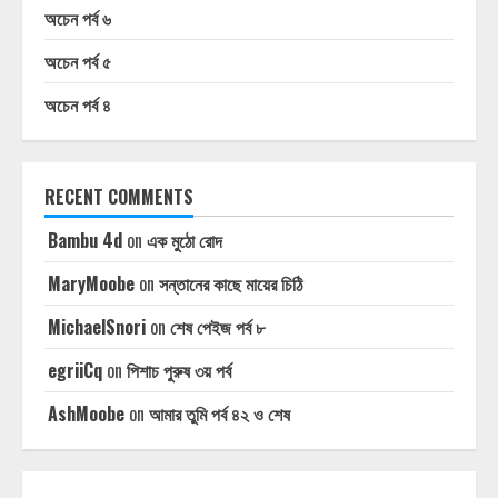
অচেন পর্ব ৬
অচেন পর্ব ৫
অচেন পর্ব ৪
RECENT COMMENTS
Bambu 4d
on
এক মুঠো রোদ
MaryMoobe
on
সন্তানের কাছে মায়ের চিঠি
MichaelSnori
on
শেষ পেইজ পর্ব ৮
egriiCq
on
পিশাচ পুরুষ ৩য় পর্ব
AshMoobe
on
আমার তুমি পর্ব ৪২ ও শেষ