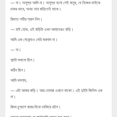
— না। অসুস্থ আমি না। অসুস্থ হলো সেই মানুষ, যে নিজের ভাইকে
চাকর ভাবে, অথচ তার বাড়িতেই থাকে।
রিফাত গভীর শ্বাস নিল।
— যাই হোক, এই বাড়িটা এখন আমাদেরও বাড়ি।
আমি এক সেকেন্ডও দেরি করলাম না।
— না।
শব্দটা শুকনো ছিল।
কঠিন ছিল।
আমি বললাম,
— এটা আমার বাড়ি। আর তোমরা এখানে থাকো। এই দুইটা জিনিস এক
না।
রিদম চুপচাপ বাবার দিকে তাকিয়ে রইল।