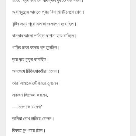
হয়তো প্রথমবার সে পার্থক্যটা বুঝতে শুরু করল।
অ্যাম্বুলেন্স আসতে প্রায় বিশ মিনিট লেগে গেল।
বৃষ্টির জন্য পুরো এলাকা জলমগ্ন হয়ে ছিল।
রাস্তার আলো পানিতে ঝাপসা হয়ে যাচ্ছিল।
গাড়ির চাকা কাদায় শব্দ তুলছিল।
দূরে দূরে কুকুর ডাকছিল।
অবশেষে চিকিৎসাকর্মীরা এলেন।
তারা আমাকে স্ট্রেচারে তুললেন।
একজন জিজ্ঞেস করলেন,
— সঙ্গে কে যাবেন?
তানিয়া চোখ নামিয়ে ফেলল।
রিফাত চুপ করে রইল।