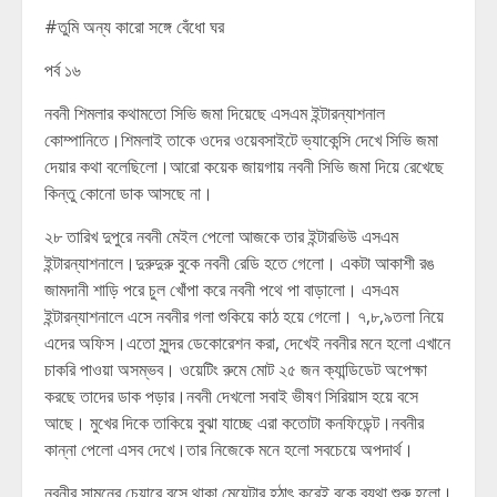
#তুমি অন্য কারো সঙ্গে বেঁধো ঘর
পর্ব ১৬
নবনী শিমলার কথামতো সিভি জমা দিয়েছে এসএম ইন্টারন্যাশনাল
কোম্পানিতে।শিমলাই তাকে ওদের ওয়েবসাইটে ভ্যাকেন্সি দেখে সিভি জমা
দেয়ার কথা বলেছিলো।আরো কয়েক জায়গায় নবনী সিভি জমা দিয়ে রেখেছে
কিন্তু কোনো ডাক আসছে না।
২৮ তারিখ দুপুরে নবনী মেইল পেলো আজকে তার ইন্টারভিউ এসএম
ইন্টারন্যাশনালে।দুরুদুরু বুকে নবনী রেডি হতে গেলো। একটা আকাশী রঙ
জামদানী শাড়ি পরে চুল খোঁপা করে নবনী পথে পা বাড়ালো। এসএম
ইন্টারন্যাশনালে এসে নবনীর গলা শুকিয়ে কাঠ হয়ে গেলো। ৭,৮,৯তলা নিয়ে
এদের অফিস।এতো সুন্দর ডেকোরেশন করা, দেখেই নবনীর মনে হলো এখানে
চাকরি পাওয়া অসম্ভব। ওয়েটিং রুমে মোট ২৫ জন ক্যান্ডিডেট অপেক্ষা
করছে তাদের ডাক পড়ার।নবনী দেখলো সবাই ভীষণ সিরিয়াস হয়ে বসে
আছে। মুখের দিকে তাকিয়ে বুঝা যাচ্ছে এরা কতোটা কনফিডেন্ট।নবনীর
কান্না পেলো এসব দেখে।তার নিজেকে মনে হলো সবচেয়ে অপদার্থ।
নবনীর সামনের চেয়ারে বসে থাকা মেয়েটার হঠাৎ করেই বুকে ব্যথা শুরু হলো।