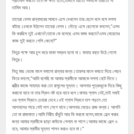
প্রতিবাদ করতো তবে কি ক্ষতি হতো,এভাবে হয়তো নবনীকে হারাতো না
তামিম আর।
তাহেরা বেগম রান্নাঘরের সামনে এসে দেখলেন তার ছেলে বসে বসে মশলা
বাটছে।চমকে উঠলেন তাহেরা বেগম। দৌড়ে এসে ছেলেকে বললেন,”এসব
কি করছিস তুই এখানে?তোকে কে বলেছে এসব কাজ করতে?এসব মেয়েদের
কাজ তুই করতে গেলি কেনো?”
নিতুর পক্ষে আর চুপ করে থাকা সম্ভব হলো না। মাথায় রক্ত উঠে গেলো
নিতুর।
নিতু মাছ ভেজে মাংস বসালো রান্নার জন্য।তারপর মাংস কষতে দিয়ে পেছন
ফিরে বললো,”আমি বলেছি মা আমার স্বামীকে আমাকে মশলা বেটে দিতে।
স্ত্রীর কাজে সাহায্য করা তো রাসুলের সুন্নত। আপনার পুত্রবধূকে দিয়ে কিছু
করানো যাবে না তার স্কিন নষ্ট হয়ে যাবে বলে।বাসায় গ্লাস নেই,তাই সবাই
ওর গ্লাস স্কিনে চেহারা দেখে।ওই গ্লাস স্কিনে দাগ পড়লে তো
আপনাদের গায়ে সেই দাগ লেগে যাবে।আপনার মেয়েও রাজ কন্যা। আপনি
তো মা রাজমাতা।আমি নিরীহ রাঁধুনি আর কি করবো বলেন,কাজে হেল্প করার
জন্য আমার স্বামীকে ছাড়া কাউকে পেলাম না পাশে।আমার কাজে হেল্প ও
হবে, আমার স্বামীর সুন্নত পালন করাও হবে মা।”