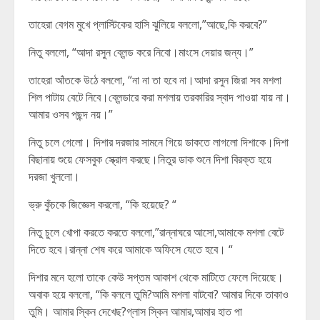
তাহেরা বেগম মুখে প্লাস্টিকের হাসি ঝুলিয়ে বললো,”আছে,কি করবে?”
নিতু বললো, “আদা রসুন ব্লেন্ড করে নিবো।মাংসে দেয়ার জন্য।”
তাহেরা আঁতকে উঠে বললো, “না না তা হবে না।আদা রসুন জিরা সব মশলা
শিল পাটায় বেটে নিবে।ব্লেন্ডারে করা মশলায় তরকারির স্বাদ পাওয়া যায় না।
আমার ওসব পছন্দ নয়।”
নিতু চলে গেলো। দিশার দরজার সামনে গিয়ে ডাকতে লাগলো দিশাকে।দিশা
বিছানায় শুয়ে ফেসবুক স্ক্রোল করছে।নিতুর ডাক শুনে দিশা বিরক্ত হয়ে
দরজা খুললো।
ভ্রু কুঁচকে জিজ্ঞেস করলো, “কি হয়েছে? “
নিতু চুলে খোপা করতে করতে বললো,”রান্নাঘরে আসো,আমাকে মশলা বেটে
দিতে হবে।রান্না শেষ করে আমাকে অফিসে যেতে হবে। “
দিশার মনে হলো তাকে কেউ সপ্তম আকাশ থেকে মাটিতে ফেলে দিয়েছে।
অবাক হয়ে বললো, “কি বললে তুমি?আমি মশলা বাটবো? আমার দিকে তাকাও
তুমি। আমার স্কিন দেখেছ?গ্লাস স্কিন আমার,আমার হাত পা