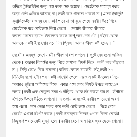
ওদিকে ইন্টারভিউর জন্য নাম ডাকা শুরু হয়েছে। মেয়েটাকে সাহায্য করার
জন্য কেউ এগিয়ে আসছে না।নবনী বসে থাকতে পারলো না।এতো ট্যালেন্ট
ক্যান্ডিডেটদের জন্য সে চাকরি পাবে না তা বুঝে গেছে নবনী।উঠে গিয়ে
মেয়েটাকে ধরে রেস্টরুমে নিয়ে গেলো। মেয়েটা হাঁপাতে হাঁপাতে
বললো,”আমার ব্যাগে ইনহেলার আছে আপু,তবে শেষ ওটা।বাইরে থেকে
আমাকে একটা ইনহেলার এনে দিন প্লিজ।আমার ভীষণ কষ্ট হচ্ছে। “
মেয়েটার অবস্থা দেখে নবনীর ভীষণ খারাপ লাগলো। ছুটে বের হলো অফিস
থেকে। তারপর লিফটের জন্য গিয়ে দেখলো লিফট নিচে।নবনী আর দাঁড়ালো
না। সিড়ি ভেঙে নিচে নামলো।বাহিরে কোনো ফার্মেসী নেই,নবনী ১০
মিনিটের মতো হাটার পর একটা ফার্মেসি পেলো দ্রুত একটা ইনহেলার নিয়ে
আবারও ছুটলো অফিসের দিকে।এবার এসে দেখে লিফট উপরে আছে,১৭
তলায়।নবনী এক সেকেন্ড সময় ও দাঁড়িয়ে থেকে নষ্ট করতে চায় না।হাঁপাতে
হাঁপাতে উপরে উঠতে লাগলো। ৭ তলায় আসতেই নবনীর পা যেনো অবশ
হয়ে এলো।মনে জোর সঞ্চয় করে নবনী রেস্ট রুমে গেলো। গিয়ে দেখে
মেয়েটা এখনো চটপট করছে।নবনী ইনহেলার দিতেই ৩পাফ নিলো মেয়েটা।
কিছুক্ষণ পর মেয়েটা সুস্থ হলো।নবনীর যেনো ঘাম দিয়ে জ্বর ছেড়ে গেলো।