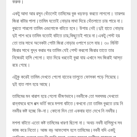
করুক।
একটু আদা আর রসুন থেঁতলেই তামিমের বুক ধড়ফড় করতে লাগলো। তারপর
জিরা বাটার পালা।তামিম যতোই নোড়ার মাথা দিয়ে থেঁতলাতে চায় পারে না।
বুঝতে পারলো তামিম এগুলোকে বাটতে হবে। উপায় নেই।দুই হাতে নোড়ার
দুই পাশ ধরে তামিম যতোই বাটতে চায়,কিছুতেই পারে না।একটু পেস্ট হয়
তো তার সাথে অনেকটা গোটা জিরা নোড়ার ওপাশে চলে যায়। ৩০ মিনিট
জিরার সাথে যুদ্ধ করার পর তামিম যেই পেস্ট করলো জিরার তাতে তার
নিজেরই হাসি পেলো। হাত দিয়ে ধরতেই বুঝা যায় এখানে সব জিরাই আস্ত
রয়ে গেছে।
এটুকু করেই তামিম দেখতে পেলো হাতের তালুতে ফোসকা পড়ে গিয়েছে।
দুই হাত লাল হয়ে আছে।
তামিমের মন খারাপ হয়ে গেলো ভীষণভাবে।নবনীকে তো সবসময় দেখতো
রান্নাঘরে বসে বক্স ভর্তি করে মশলা বাটতে।কখনো তো তামিম বুঝতে চায় নি
নবনীর কষ্ট হচ্ছে কি-না। কোনো দিন তো একবার হাত দেখে নি নবনীর।
মশলা বাটতে এতো কষ্ট তামিমের ধারণা ছিলো না। অথচ নবনী হাসিমুখে সব
কাজ করে নিতো। আজ বড় আফসোস হলে তামিমের।নবনী যদি একটু