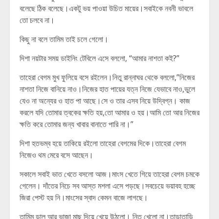
বলেছে ঠিক বলেছে।একটু ভয় পাওয়া উচিত মায়ের।সবাইকে নবনী ভাবলে
তো চলবে না।
কিছু না বলে তামিম তাই চলে গেলো।
দিশা নয়টার সময় ডাইনিং টেবিলে এসে বললো, “আমার নাশতা কই?”
তাহেরা বেগম মুখ ফুলিয়ে বসে রইলেন।নিতু রান্নাঘর থেকে বললো,”নিজের
নাশতা নিজে বানিয়ে নাও।নিজের হাত পায়ের যত্ন নিজে যেভাবে নাও,ভুলে
যেও না অন্যের ও হাত পা আছে।সে ও তার এসব নিয়ে উদ্বিগ্ন। কাজ
করলে যদি তোমার ত্বকের ক্ষতি হয়,তো আমার ও হয়।আমি তো আর নিজের
ক্ষতি করে তোমার জন্য খাবার বানাতে পারি না।”
দিশা হতভম্ব হয়ে তাকিয়ে রইলো তাহেরা বেগমের দিকে।তাহেরা বেগম
নিজেও থম মেরে বসে আছেন।
সকালে সবাই ভাত খেতে বসলো আজ।মাংস খেতে গিয়ে তাহেরা বেগম চমকে
গেলেন। দাঁতের নিচে সব আস্ত মশলা এসে পড়ছে।সবচেয়ে ভয়াবহ হচ্ছে
জিরা পেস্ট হয় নি।মাংসের স্বাদ কেমন বাজে লাগছে।
তামিম ডাল আর ভাজা মাছ দিয়ে খেয়ে উঠলো। নিতু খেলো না।তাড়াতাড়ি