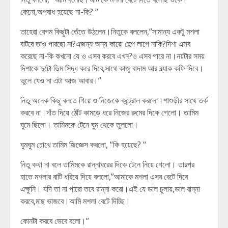
কেনো,অপরাধ হয়েছে না-কি? “
তাহেরা বেগম কিছুটা তেঁতে উঠলেন।নিতুকে বললেন,”সামান্য একটু মশলা
বাটবে তাও পারছো না?এজন্য অন্য কারো হেল্প লাগে নাকি?দিশা এসব
করেছে না-কি কখনো যে ও এসব করবে এখন?ও এসব পারে না।নয়টার সময়
দিশাকে দুটো ডিম সিদ্ধ করে দিবে,সাথে কাজু বাদাম আর ব্ল্যাক কফি দিবে।
ভুলে যেও না এটা আজ আবার।”
নিতু অনেক কিছু বলতে গিয়ে ও নিজেকে কন্ট্রোল করলো।শাশুড়ীর সাথে তর্ক
করবে না।দাঁত দিয়ে ঠোঁট কামড়ে ধরে নিজের রুমের দিকে গেলো। তামিম
ঘুমে ছিলো। তামিমকে টেনে ঘুম থেকে তুললো।
ঘুমঘুম চোখে তামিম জিজ্ঞেস করলো, “কি হয়েছে? “
নিতু কথা না বলে তামিমকে রান্নাঘরের দিকে টেনে নিয়ে গেলো। তারপর
হাতে মশলার বাটি ধরিয়ে দিয়ে বললো,”আমাকে মশলা এসব বেটে দিবে
এক্ষুনি। যদি তা না পারো তবে রান্না করো।এই যে ডাল চুলায়,ডাল রান্না
করবে,মাছ ভাজবে।আমি মশলা বেটে দিচ্ছি।
কোনটা করবে ভেবে বলো।”