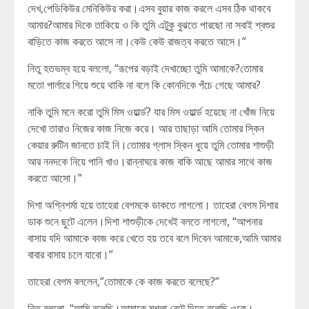
দেখ,পেডিকিউর মেনিকিউর করা।এসব বুয়ার কাজ করলে এসব ঠিক থাকবে
আমার?আমার দিকে তাকিয়ে ও কি তুমি এটুকু বুঝতে পারছো না সবাই শ্বশুর
বাড়িতে কাজ করতে আসে না।কেউ কেউ রাজত্ব করতে আসে।”
নিতু হতভম্ব হয়ে বললো, “রূপের বড়াই দেখাচ্ছো তুমি আমাকে?তোমার
মতো পার্লারে গিয়ে শুয়ে থাকি না বলে কি কোনদিকে পঁচে গেছে আমার?
নাকি তুমি মনে করো তুমি মিস ওয়ার্ল্ড? যার মিস ওয়ার্ল্ড হয়েছে না খোঁজ নিয়ে
দেখো তারাও নিজের কাজ নিজে করে। আর তাছাড়া আমি তোমার স্কিন
কেয়ার রুটিন জানতে চাই নি।তোমার গ্লাস স্কিন ধুয়ে তুমি তোমার শাশুড়ী
আর ননদকে নিয়ে পানি খাও।রান্নাঘরে কাজ বাকি আছে আমার সাথে কাজ
করতে আসো।”
দিশা অগ্নিশর্মা হয়ে তাহেরা বেগমকে ডাকতে লাগলো। তাহেরা বেগম দিশার
ডাক শুনে ছুটে এলেন।দিশা শাশুড়ীকে দেখেই বলতে লাগলো, “আপনার
বাসায় যদি আমাকে কাজ করে খেতে হয় তবে বলে দিবেন আমাকে,আমি আমার
বাবার বাসায় চলে যাবো।”
তাহেরা বেগম বললেন,”তোমাকে কে কাজ করতে বলেছে?”
নিতু বললো, “আমি বলেছি।আমাকে মশলা বেটে দিতে বলেছি ওকে।