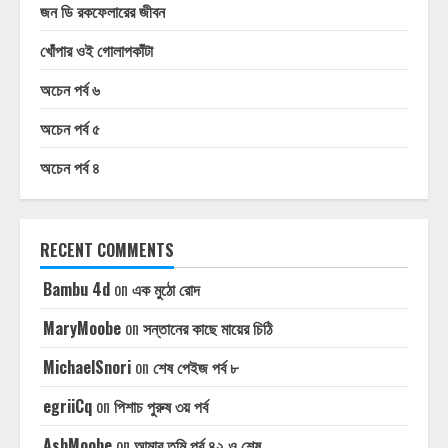
জন ডি রকফেলারের জীবন
খোঁপার ওই গোলাপকাঁটা
অচেন পর্ব ৬
অচেন পর্ব ৫
অচেন পর্ব ৪
RECENT COMMENTS
Bambu 4d
on
এক মুঠো রোদ
MaryMoobe
on
সন্তানের কাছে মায়ের চিঠি
MichaelSnori
on
শেষ পেইজ পর্ব ৮
egriiCq
on
পিশাচ পুরুষ ৩য় পর্ব
AshMoobe
on
আমার তুমি পর্ব ৪২ ও শেষ