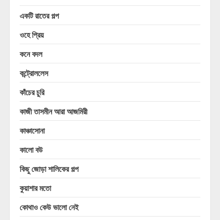
একটি রাতের গল্প
ওহে প্রিয়
কনে বদল
কন্ট্রোললেস
কাঁচের চুরি
কাজী তাসমীন আরা আজমিরী
কাঞ্চাসোনা
কালো বউ
কিছু জোড়া শালিকের গল্প
কুয়াশার মতো
কোথাও কেউ ভালো নেই