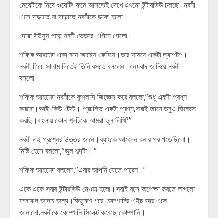
মেয়েটাকে নিয়ে ওয়েটিং রুমে আসতেই দেখে এখনো ইন্টারভিউ চলছে।নবনী
এসে দাড়াতে না দাড়াতে নবনীকে ডাকা হলো।
দোয়া ইউনুস পড়ে নবনী ভেতরে এগিয়ে গেলো।
শফিক আহমেদ একা বসে আছেন কেবিনে।তার সামনে একটা ল্যাপটপ।
নবনী গিয়ে সালাম দিতেই তিনি বসতে বললেন।ধন্যবাদ জানিয়ে নবনী
বসলো।
শফিক আহমেদ নবনীকে কুশলাদি জিজ্ঞেস করে বললো,”শুধু একটা প্রশ্ন
করবো।আই-কিউ টেস্ট। প্রচলিত একটা প্রশ্ন,সবাই জানে,তবুও জিজ্ঞেস
করছি।বাংলায় কোন শব্দটিকে আমরা ভুল লিখি?”
নবনী এই প্রশ্নের উত্তর জানে।ব্যাংকে আবেদন করার পর পড়েছিলো।
মিষ্টি হেসে বললো,”ভুল শব্দটা। “
শফিক আহমেদ বললেন,”এবার আপনি যেতে পারেন।”
একে একে সবার ইন্টারভিউ নেওয়া হলো।সবাই বসে অপেক্ষা করতে লাগলো
ফলাফল জানার জন্য।কিছুক্ষণ পরে কোম্পানির এইচ আর এসে
জানালো,নবনীকে কোম্পানি সিলেক্ট করেছে কোম্পানি।