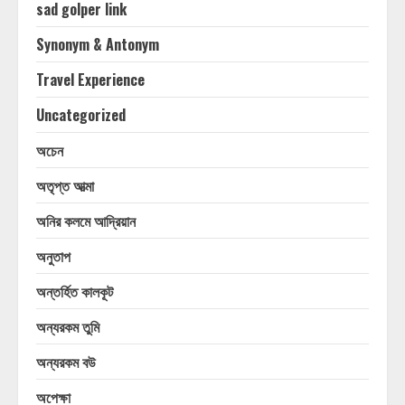
sad golper link
Synonym & Antonym
Travel Experience
Uncategorized
অচেন
অতৃপ্ত আত্মা
অনির কলমে আদ্রিয়ান
অনুতাপ
অন্তর্হিত কালকূট
অন্যরকম তুমি
অন্যরকম বউ
অপেক্ষা