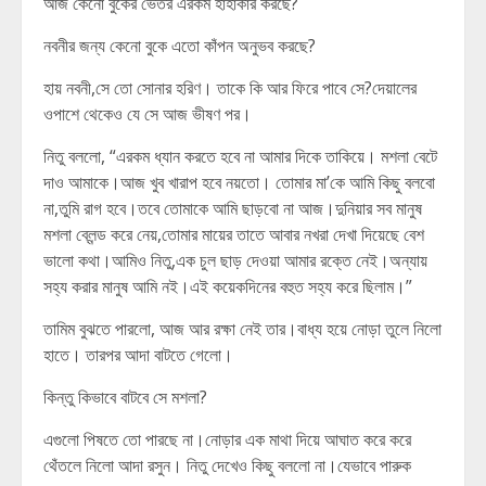
আজ কেনো বুকের ভেতর এরকম হাহাকার করছে?
নবনীর জন্য কেনো বুকে এতো কাঁপন অনুভব করছে?
হায় নবনী,সে তো সোনার হরিণ। তাকে কি আর ফিরে পাবে সে?দেয়ালের
ওপাশে থেকেও যে সে আজ ভীষণ পর।
নিতু বললো, “এরকম ধ্যান করতে হবে না আমার দিকে তাকিয়ে। মশলা বেটে
দাও আমাকে।আজ খুব খারাপ হবে নয়তো। তোমার মা’কে আমি কিছু বলবো
না,তুমি রাগ হবে।তবে তোমাকে আমি ছাড়বো না আজ।দুনিয়ার সব মানুষ
মশলা ব্লেন্ড করে নেয়,তোমার মায়ের তাতে আবার নখরা দেখা দিয়েছে বেশ
ভালো কথা।আমিও নিতু,এক চুল ছাড় দেওয়া আমার রক্তে নেই।অন্যায়
সহ্য করার মানুষ আমি নই।এই কয়েকদিনের বহুত সহ্য করে ছিলাম।”
তামিম বুঝতে পারলো, আজ আর রক্ষা নেই তার।বাধ্য হয়ে নোড়া তুলে নিলো
হাতে। তারপর আদা বাটতে গেলো।
কিন্তু কিভাবে বাটবে সে মশলা?
এগুলো পিষতে তো পারছে না।নোড়ার এক মাথা দিয়ে আঘাত করে করে
থেঁতলে নিলো আদা রসুন। নিতু দেখেও কিছু বললো না।যেভাবে পারুক