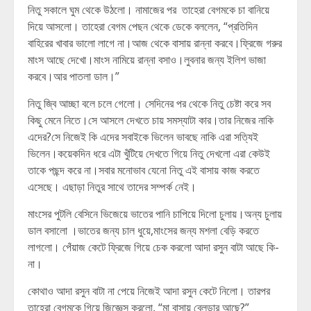
নিতু সকালে ঘুম থেকে উঠলো। নামাজের পর তাহেরা বেগমকে চা বানিয়ে
দিয়ে আসলো। তাহেরা বেগম পেছন থেকে ডেকে বললেন, “প্রতিদিন
বাহিরের খাবার ভালো লাগে না।আজ থেকে বাসায় রান্না করবে।ফ্রিজে গরুর
মাংস আছে দেখো।মাংস নামিয়ে রান্না বসাও।লুবনার জন্য ইলিশ ভাজা
করবে।আর পাতলা ডাল।”
নিতু জ্বি আচ্ছা বলে চলে গেলো। সেদিনের পর থেকে নিতু চেষ্টা করে সব
কিছু মেনে নিতে।সে আসলে দেখতে চায় সমস্যাটা কার।তার নিজের নাকি
এদের?সে নিজেই কি এদের সবাইকে ভিলেন ভাবছে নাকি এরা সত্যিই
ভিলেন।কয়েকদিন ধরে এটা খুঁটিয়ে দেখতে গিয়ে নিতু দেখলো এরা কেউই
তাকে পছন্দ করে না।সবার মনোভাব যেনো নিতু এই বাসায় কাজ করতে
এসেছে। এছাড়া নিতুর সাথে তাদের সম্পর্ক নেই।
মাংসের পুটলি বেসিনে ভিজেয়ে ভাতের পানি চাপিয়ে দিলো চুলায়।অন্য চুলায়
ডাল বসালো ।ভাতের জন্য চাল ধুয়ে,মাংসের জন্য মশলা বেড়ি করতে
লাগলো। পেঁয়াজ কেটে ফ্রিজে গিয়ে চেক করলো আদা রসুন বাটা আছে কি-
না।
কোথাও আদা রসুন বাটা না পেয়ে নিজেই আদা রসুন কেটে নিলো। তারপর
তাহেরা বেগমকে গিয়ে জিজ্ঞেস করলো, “মা বাসায় ব্লেন্ডার আছে?”