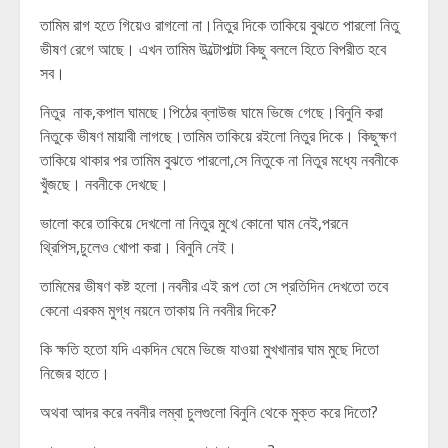
তামিম রাগ হতে গিয়েও রাগলো না।নিতুর দিকে তাকিয়ে বুঝতে পারলো নিতু
ভীষণ রেগে আছে। এখন তামিম উল্টোপাল্টা কিছু বললে হিতে বিপরীত হবে
সব।
নিতুর নাক,কপাল ঘামছে।পিঠের ব্লাউজ ঘামে ভিজে গেছে।বিনুনি করা
নিতুকে ভীষণ মায়াবী লাগছে।তামিম তাকিয়ে রইলো নিতুর দিকে। কিছুক্ষণ
তাকিয়ে থাকার পর তামিম বুঝতে পারলো,সে নিতুকে না নিতুর মধ্যে নবনীকে
খুঁজছে। নবনীকে দেখছে।
ভালো করে তাকিয়ে দেখলো না নিতুর মুখে কোনো ঘাম নেই,পরনে
থ্রিপিস,চুলেও খোপা করা। বিনুনি নেই।
তামিমের ভীষণ কষ্ট হলো।নবনীর এই রূপ তো সে প্রতিদিন দেখতো তবে
কেনো এরকম মুগ্ধ নয়নে তাকায় নি নবনীর দিকে?
কি ক্ষতি হতো যদি একদিন ঘেমে ভিজে যাওয়া মুখখানার ঘাম মুছে দিতো
নিজের হাতে।
অথবা আদর করে নবনীর লম্বা চুলগুলো বিনুনি থেকে মুক্ত করে দিতো?