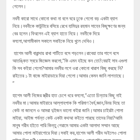
গেলেন।
নবনী কারো সাথে কোনো কথা না বলে ঘরে ঢুকে গেলো বড় একটা ব্যাগ
নিয়ে।নবনীকে কাউন্টারে বসিয়ে রেখে হামিদুর রহমান সাহেব কিছুক্ষণের জন্য
বের হলেন।ফিরলেন এই ব্যাগ হাতে নিয়ে। নবনীকে দিয়ে
বললো,আগামীকাল সকালে সবাইকে নিয়ে খুলে দেখিও।
হাশেম আলী বারান্দায় রাখা পাটিতে বসে পড়লেন।রাবেয়া তার পাশে বসে
আতঙ্কিত স্বরে জিজ্ঞেস করলো,”কি এমন হইছে কন তো?বেয়াই সাব এগুলা
কি সব কইয়া গেলো?আমার নবনীর লগে ওরা কোনো খারাপ কিছু করছে নি?
রাইতের ১ টা বাজে মাইয়াডারে দিয়া গেলো।আমার কেমন জানি লাগতাছে।
“
হাশেম আলী নিজের স্ত্রীর হাত চেপে ধরে বললো,”এতো চিন্তার কিছু নাই
নবনীর মা।আমার মাইয়ারে আল্লাহপাক কি পরিমাণ ধৈর্য,জ্ঞান,বিনয় দিছে তা
কেউ না জানলে ও আমরা দুইজন ভালো কইরা জানি।আমার চাইরটা পোলা
মাইয়া, আইজ পর্যন্ত কেউ একটা কথআ কইতে পারছে তাদের নিয়া?আমি
মানুষ গরীব হইতে পারি কিন্তু গেরামে আমার একটা আলাদা সম্মান আছে
আমার পোলা মাইয়াগোরে দিয়া।সবাই কয়,হাশেম আলী গরীব অইলেও পোলা