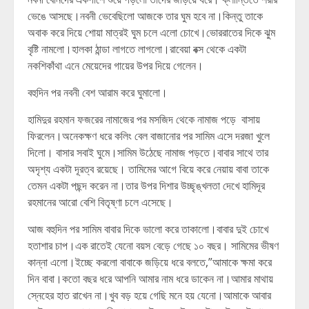
ভেঙে আসছে।নবনী ভেবেছিলো আজকে তার ঘুম হবে না।কিন্তু তাকে
অবাক করে দিয়ে শোয়া মাত্রই ঘুম চলে এলো চোখে।ভোররাতের দিকে ঝুম
বৃষ্টি নামলো।হালকা ঠান্ডা লাগতে লাগলো।রাবেয়া বক্স থেকে একটা
নকশিকাঁথা এনে মেয়েদের গায়ের উপর দিয়ে গেলেন।
বহুদিন পর নবনী বেশ আরাম করে ঘুমালো।
হামিদুর রহমান ফজরের নামাজের পর মসজিদ থেকে নামাজ পড়ে বাসায়
ফিরলেন।অনেকক্ষণ ধরে কলিং বেল বাজানোর পর সামিম এসে দরজা খুলে
দিলো। বাসার সবাই ঘুমে।সামিম উঠেছে নামাজ পড়তে।বাবার সাথে তার
অদৃশ্য একটা দূরত্ব রয়েছে। তামিমের আগে বিয়ে করে নেয়ায় বাবা তাকে
তেমন একটা পছন্দ করেন না।তার উপর দিশার উচ্ছৃঙ্খলতা দেখে হামিদূর
রহমানের আরো বেশি বিতৃষ্ণা চলে এসেছে।
আজ বহুদিন পর সামিম বাবার দিকে ভালো করে তাকালো।বাবার দুই চোখে
হতাশার চাপ।এক রাতেই যেনো বয়স বেড়ে গেছে ১০ বছর। সামিমের ভীষণ
কান্না এলো।ইচ্ছে করলো বাবাকে জড়িয়ে ধরে বলতে,”আমাকে ক্ষমা করে
দিন বাবা।কতো বছর ধরে আপনি আমার নাম ধরে ডাকেন না।আমার মাথায়
স্নেহের হাত রাখেন না।খুব বড় হয়ে গেছি মনে হয় যেনো।আমাকে আবার