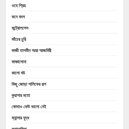
ওহে প্রিয়
কনে বদল
কন্ট্রোললেস
কাঁচের চুরি
কাজী তাসমীন আরা আজমিরী
কাঞ্চাসোনা
কালো বউ
কিছু জোড়া শালিকের গল্প
কুয়াশার মতো
কোথাও কেউ ভালো নেই
ক্যান্সার যুদ্ধ
ক্যামেলিয়া