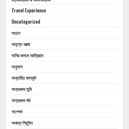
Travel Experience
Uncategorized
অচেন
অতৃপ্ত আত্মা
অনির কলমে আদ্রিয়ান
অনুতাপ
অন্তর্হিত কালকূট
অন্যরকম তুমি
অন্যরকম বউ
অপেক্ষা
অবাধ্য পিছুটান