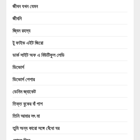
জীবন যখন যেমন
জীবনি
জ্বিন রহস্য
টু ফাইভ এইট জিরো
ডার্ক সাইট অফ এ বিউটিফুল লেডি
ডিভোর্স
ডিভোর্স পেপার
ডেনিম জ্যাকেট
তিক্ত বুকের বাঁ পাশ
তিনি আমার সৎ মা
তুমি অন্য কারো সঙ্গে বেঁধো ঘর