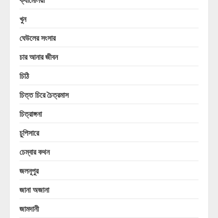
খুন
ঘেউলের সংসার
চার আনার জীবন
চিঠি
চিত্ত চিরে চৈত্রমাস
চিত্রাঙ্গনা
চুপিসারে
চেম্বার কথন
জলনূপুর
জানা অজানা
জামদানী