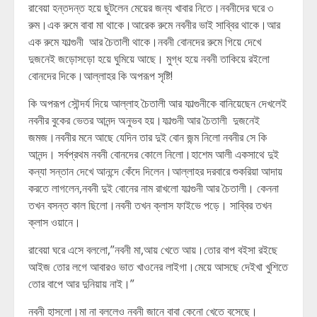
রাবেয়া হন্তদন্ত হয়ে ছুটলেন মেয়ের জন্য খাবার নিতে।নবনীদের ঘরে ৩
রুম।এক রুমে বাবা মা থাকে।আরেক রুমে নবনীর ভাই সাব্বির থাকে।আর
এক রুমে ফাল্গুনী আর চৈতালী থাকে।নবনী বোনদের রুমে গিয়ে দেখে
দুজনেই জড়োসড়ো হয়ে ঘুমিয়ে আছে। মুগ্ধ হয়ে নবনী তাকিয়ে রইলো
বোনদের দিকে।আল্লাহর কি অপরূপ সৃষ্টি!
কি অপরূপ সৌন্দর্য দিয়ে আল্লাহ চৈতালী আর ফাল্গুনীকে বানিয়েছেন দেখলেই
নবনীর বুকের ভেতর আনন্দ অনুভব হয়।ফাল্গুনী আর চৈতালী দুজনেই
জমজ।নবনীর মনে আছে যেদিন তার দুই বোন জন্ম নিলো নবনীর সে কি
আনন্দ। সর্বপ্রথম নবনী বোনদের কোলে নিলো।হাশেম আলী একসাথে দুই
কন্যা সন্তান দেখে আনন্দে কেঁদে দিলেন।আল্লাহর দরবারে শুকরিয়া আদায়
করতে লাগলেন,নবনী দুই বোনের নাম রাখলো ফাল্গুনী আর চৈতালী। কেননা
তখন বসন্ত কাল ছিলো।নবনী তখন ক্লাস ফাইভে পড়ে। সাব্বির তখন
ক্লাস ওয়ানে।
রাবেয়া ঘরে এসে বললো,”নবনী মা,আয় খেতে আয়।তোর বাপ বইসা রইছে
আইজ তোর লগে আবারও ভাত খাওনের লাইগা।মেয়ে আসছে দেইখা খুশিতে
তোর বাপে আর দুনিয়ায় নাই।”
নবনী হাসলো।মা না বললেও নবনী জানে বাবা কেনো খেতে বসেছে।