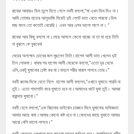
রাবেয়া আবারও ডিম তুলে দিতে গেলে নবনী বললো,”মা এখন ডিম দিও না।
আমি তোমার হাতের আলুভাজি দিয়েই দুই প্লেট ভাত খেতে পারবো।ডিম
মাছ মাংস তো কতোই খেয়েছি। এখন আর এসব ভালো লাগে না। “
রাবেয়া আর কিছু বললো না।মেয়ে আসলে কেনো খাচ্ছে না তা মা হয়ে তিনি
না বুঝলে কে বুঝবেন!
মেয়ের অলক্ষ্যে চোখের জল মুছলেন তিনি।হাশেম আলী ভাত খেলেন দুই
তিন লোকমা। খাবার পর হাশেম আলী মেয়েকে বললো,”এতো দূর থেকে
এলি,একটু ঘুমানোর চেষ্টা কর মা।নাহলে শরীর খারাপ লাগবে তোর।”
নবনী রুমের দিকে যেতে নিলে হাশেম আলী বললেন,”ওখানে ঘুমাতে পারবি না
তুই। এতো গাদাগাদি করে ঘুমাতে হবে না।আমাদের খাটে ঘুমা তুই। আমরা
বারান্দায় ঘুমাবো।”
নবনী হেসে বললো,”এক বিছানায় ভাইবোন চারজন মিলে ঘুমানোর অভিজ্ঞতা
আমার আছে বাবা।আমার কোনো কষ্ট হবে না।বোনদের কাছে ঘুমাতে আমার
আরো বেশি ভালো লাগবে।”
নবনী বোনদের একপাশে শুয়ে পড়লো তাদের জড়িয়ে ধরে। ক্লান্তিতে শরীর