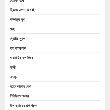
তোকে ঘিরে
থ্রিলার নভেম্বর রেইন
দাম্পত্য সুখ
দেহ
দ্বিতীয় পুরুষ
দ্যা ব্লাক বুক
ধারাবাহিক গল্প লিংক
নবনী
নবোঢ়া
নয়নে লাগিল নেশা
নিবিদ্রিতা কাহন
নীল ক্যাফের গল্প গ্রুপ