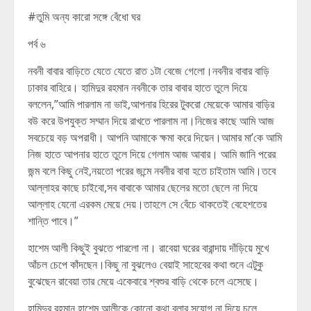
#তুমি অন্য কারো সঙ্গে বেঁধো ঘর
পর্ব ৬
নবনী বাবার বাড়িতে যেতে যেতে রাত ১টা বেজে গেলো।নবনীর বাবার বাড়ি
ঢাকার বাহিরে। হামিদুর রহমান নবনীকে তার বাবার হাতে তুলে দিয়ে
বললেন,”আমি পারলাম না ভাই,আপনার হিরের টুকরো মেয়েকে আমার বাড়ির
বউ করে উপযুক্ত সম্মান দিয়ে রাখতে পারলাম না।নিজের কাছে আমি আজ
সবচেয়ে বড় অপরাধী। আপনি আমাকে ক্ষমা করে দিয়েন।আমার মা’কে আমি
নিজ হাতে আপনার হাতে তুলে দিয়ে গেলাম আজ আবার। আমি জানি পরের
জন্ম বলে কিছু নেই,নয়তো পরের জন্মে নবনীর বাবা হতে চাইতাম আমি।তবে
আল্লাহর কাছে চাইবো,সব বাবাকে আমার ছেলের মতো ছেলে না দিয়ে
আল্লাহ যেনো এরকম মেয়ে দেয়।তাহলে সে বেঁচে থাকতেই বেহেশতের
শান্তি পাবে।”
হাশেম আলী কিছুই বুঝতে পারলো না। রাবেয়া ঘরের বারান্দায় দাঁড়িয়ে মুখে
আঁচল চেপে কাঁদছেন।কিছু না বুঝলেও বেয়াই সাহেবের কথা শুনে এটুকু
বুঝেছেন রাবেয়া তার মেয়ে একেবারে শ্বশুর বাড়ি থেকে চলে এসেছে।
হামিদুর রহমান হাশেম আলীকে কোনো কথা বলার সুযোগ না দিয়ে চলে