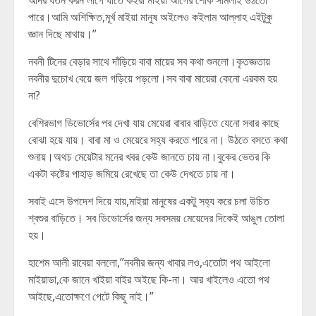
আদর যতন করন লাগে যাতে কইরা মাইয়া আগের শোক সামলাই উঠতো
পারে।আমি অশিক্ষিত,মূর্খ মাইয়া মানুষ অইলেও কইলাম আল্লাহ এইটুকু
জ্ঞান দিছে মাথায়।”
নবনী টিনের বেড়ার সাথে দাঁড়িয়ে বাবা মায়ের সব কথা শুনলো।কৃতজ্ঞতায়
নবনীর দুচোখ বেয়ে জল গড়িয়ে পড়লো।সব বাবা মায়েরা কেনো এরকম হয়
না?
বেশিরভাগ ডিভোর্সের পর দেখা যায় মেয়েরা বাবার বাড়িতে যেনো সবার কাছে
বোঝা হয়ে যায়। বাবা মা ও মেয়েরে সহ্য করতে পারে না। উঠতে বসতে কথা
শুনায়।অথচ মেয়েটার মনের খবর কেউ জানতে চায় না।বুকের ভেতর কি
একটা কষ্টের পাহাড় জমিয়ে রেখেছে তা কেউ দেখতে চায় না।
সবাই এসে উপদেশ দিয়ে যায়,মাইয়া মানুষের একটু সহ্য করে চলা উচিত
শ্বশুর বাড়িতে। সব ডিভোর্সের জন্য সবসময় মেয়েদের দিকেই আঙুল তোলা
হয়।
হাশেম আলী রাবেয়া বললো,”নবনীর জন্য খাবার লও,এতোটা পথ আইলো
মাইয়াডা,কে জানে খাইয়া বাইর অইছে কি-না। আর খাইলেও এতো পথ
আইছে,এতোক্ষণে পেটে কিছু নাই।”