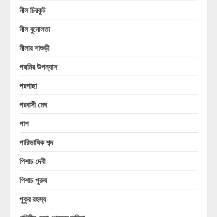
নীল চিরকুট
নীল বুনোলতা
নীলার শাশুড়ী
পদ্মমির উপন্যাস
পরগাছা
পরবাসী মেঘ
পাপ
পারিভাষিক শব্দ
পিশাচ দেবী
পিশাচ পুরুষ
পুকুর রহস্য