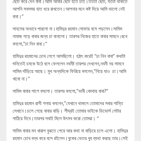
ছোট করে দেন বাবা।আমি আবার ছোট হতে চাই।ততটা ছোট, যতটা থাকতে
আপনি সবসময় হাত ধরে রাখতেন।আপনার মনে কষ্ট দিয়ে আমি ভালো নেই
বাবা।”
সাহসের অভাবে পারলো না।হামিদুর রহমান সোফায় বসে পড়লেন।সামিম
নামাজ পড়ে বাবার জন্য চা বানালো। তারপর নিজের হাতে বাবার সামনে রেখে
বললো,”চা নিন বাবা।”
হামিদুর রহমানের চোখ লেগে আসছিলো। হঠাৎ করেই “চা নিন বাবা” কথাটা
শুনিতেই চমকে উঠে বলে ফেললেন নবনী! তারপর দেখলেন,নবনী নয় সামনে
সামিম দাঁড়িয়ে আছে। মুখ অন্যদিকে ফিরিয়ে বললেন,”নিয়ে যাও চা।আমি
খাবো না।”
সামিম বাবার পাশে বসলো। তারপর বললো,”ভাবী কোথায় বাবা?”
হামিদুর রহমান রাগী গলায় বললেন,”যেখানে থাকলে তোমাদের সবার শান্তি
সেখানে।চলে গেছে বাবার বাড়ি। শীঘ্রই তোমার ভাইকে ডিভোর্স লেটার
পাঠিয়ে দিবে।তারপর সবাই মিলে উৎসব করো তোমরা। “
সামিম বাবার মন খারাপ বুঝতে পেরে আর কথা না বাড়িয়ে চলে এলো। হামিদুর
রহমান চোখ বন্ধ করে বসে রইলেন।বুকের ভেতর খুব ব্যথা করছে তার।সেই