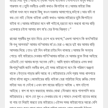
মাইয়া দিয়া সুখী।আমাগো ট্যাকা পয়সা থাইকাও পোলাপাইন মানুষ করতে
পারলাম না।তুমি নবনীরে একটা কথাও জিগাইবা না।আমার মাইয়া নিজ
থাইকা যখন মনে করবো কিছু কওন দরকার আমাগোরে,কইবো।আর যদি না
কয় তো নাই।নিজে থাইকা একটা কথাও আমার মাইয়ারে তুমি জিগাইতে
যাইবা না।আমার মাইয়াডা মনে কষ্ট পাইবো,হয়তো মনে করবো বাপের বাড়ি
একেবারে চইলা আসায় বাপ মা’য় হের উপর বিরক্ত।”
রাবেয়া স্বামীর মুখ হাত দিয়ে চেপে ধরে বললো,”এগুলা আপনে কি কন?মাইয়া
কি শুধু আপনার? আমার না?আমার মা’রে হেরা ৩ বছরে দুই বার আমার বাড়ি
আসবার দিছে।তাও দুই দিন কইরা চাইর দিন থাকছে।আমার কি অন্তর
পোড়ে নাই মাইয়ারে দেখবার লাগি?আমার মাইয়া যে আমার বুকে ফিরা আইছে
এইডাই তো আমার জন্য অনেক বেশি। আমি ক্যান মাইয়ারে এসব কথা
জিগামু?আমি জানি নবনীর বাপ,এই সময় মাইয়াগো মনে কি পরিমাণ যন্ত্রণা
থাকে।উত্তর পাড়ার রুবি আছে না।মাইয়াডারে দেখি প্রায় সময় খালপারে
বইসা বইসা কান্দে।জামাইয়ের বাড়ি থাইকা হেরা পাঠাইয়া দিছে রুবির পোলা
মাইয়া অয় না দেইখা।এখন বাপ মায়ের বাড়িতে আইজ ২ মাস হইলো
আইছে। বাপ মা মনে করতাছে মাথার বোঝা।দিনরাত মায়ে গালাগালি করে
মাইয়াডারে। বাপে তো মুখ ও দেখবার চায় না।সামনে দেখলেই হাতের কাছে
যা পায় তা দিয়াই মারতে চায় মাইয়ারে।এইসব সময় মাইয়াগোরে আরো বেশি