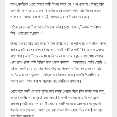
কারণ,নবনীকে খেতে বললে নবনী নিশ্চয় বলবে সে এখন খাবে না।কিন্তু যদি
বলে বাবা বসে আছে একসাথে খাবার জন্য তাহলে নবনী আর নিষেধ করতে
পারবে না।অথচ বাবা খাবে দুই লোকমা,এর বেশি আর খাবে না।
মা’কে বুঝতে না দিয়ে উঠে দাঁড়ালো নবনী।হেসে বললো,”আমার ও ভীষণ
ক্ষিধে লেগেছে মা,চলো।”
রাবেয়া মেয়ের হাত ধরে নিয়ে গিলেন খাবার ঘরে।রান্না ঘরের এক পাশে খাবার
রাখার একটা কাঠের আলমারি আছে। সবাই মাটিতে পাটি বিছিয়ে বসে এখানে
রাতে খায়।আর দিনের বেলায় সবাই ঘরের সামনের বারান্দায় বসে খায় ওখানে
একপাশে একটা পাটি বিছিয়ে রাখা থাকে সবসময়। অন্যপাশে একটা চৌকি ও
আছে।নবনী যেই দুই বার বাবার বাড়ি এসেছিলো তামিম সহ তখন সে আর
তামিম এক রুমে ঘুমাতো।সাব্বির তার নিজের রুমে।ফাল্গুনী চৈতালী বাবা
মায়ের রুমে।আর বাবা মা বারান্দার এই চৌকিতে ঘুমাতো।
খেতে বসে নবনী দেখলো বুটের ডাল রান্না,পেয়াজ দিয়ে ডিম ভাজা আর আলু
ভাজি।নবনীর পাতে পুরো ডিম দেওয়া। নবনী আস্তে করে ডিমটা তুলে
রাখলো।নবনী জানে তার ভাই বোনেরা সবাই আজকে ডাল আর আলুভাজি
দিয়েই ভাত খেয়েছে।অথচ সে একা একটা ডিম খেয়ে নিবে এখন!এটা তার
গলা দিয়ে নামবে না।