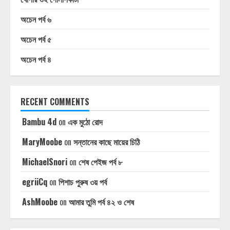
অচেন পর্ব ৬
অচেন পর্ব ৫
অচেন পর্ব ৪
RECENT COMMENTS
Bambu 4d
on
এক মুঠো রোদ
MaryMoobe
on
সন্তানের কাছে মায়ের চিঠি
MichaelSnori
on
শেষ পেইজ পর্ব ৮
egriiCq
on
পিশাচ পুরুষ ৩য় পর্ব
AshMoobe
on
আমার তুমি পর্ব ৪২ ও শেষ