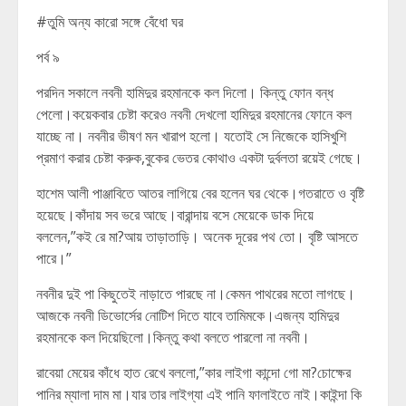
#তুমি অন্য কারো সঙ্গে বেঁধো ঘর
পর্ব ৯
পরদিন সকালে নবনী হামিদুর রহমানকে কল দিলো। কিন্তু ফোন বন্ধ
পেলো।কয়েকবার চেষ্টা করেও নবনী দেখলো হামিদুর রহমানের ফোনে কল
যাচ্ছে না। নবনীর ভীষণ মন খারাপ হলো। যতোই সে নিজেকে হাসিখুশি
প্রমাণ করার চেষ্টা করুক,বুকের ভেতর কোথাও একটা দুর্বলতা রয়েই গেছে।
হাশেম আলী পাঞ্জাবিতে আতর লাগিয়ে বের হলেন ঘর থেকে।গতরাতে ও বৃষ্টি
হয়েছে।কাঁদায় সব ভরে আছে।বারান্দায় বসে মেয়েকে ডাক দিয়ে
বললেন,”কই রে মা?আয় তাড়াতাড়ি। অনেক দূরের পথ তো। বৃষ্টি আসতে
পারে।”
নবনীর দুই পা কিছুতেই নাড়াতে পারছে না।কেমন পাথরের মতো লাগছে।
আজকে নবনী ডিভোর্সের নোটিশ দিতে যাবে তামিমকে।এজন্য হামিদুর
রহমানকে কল দিয়েছিলো।কিন্তু কথা বলতে পারলো না নবনী।
রাবেয়া মেয়ের কাঁধে হাত রেখে বললো,”কার লাইগা কান্দো গো মা?চোক্ষের
পানির ম্যালা দাম মা।যার তার লাইগ্যা এই পানি ফালাইতে নাই।কাইন্দা কি