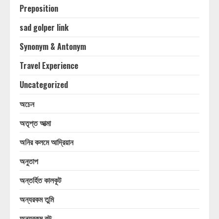
Preposition
sad golper link
Synonym & Antonym
Travel Experience
Uncategorized
অচেন
অতৃপ্ত আত্মা
অনির কলমে আদ্রিয়ান
অনুতাপ
অন্তর্হিত কালকূট
অন্যরকম তুমি
অন্যরকম বউ