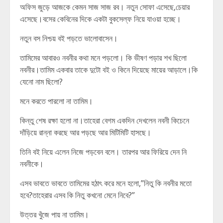
অফিস জুড়ে আজকে কেমন সাজ সাজ রব। নতুন সোফা এসেছে,চেয়ার
এসেছে।বসের কেবিনের দিকে একটা বুকসেল্ফ নিয়ে যাওয়া হচ্ছে।
নতুন বস নিশ্চয় বই পড়তে ভালোবাসেন।
তামিমের আবারও নবনীর কথা মনে পড়লো। কি ভীষণ পড়ার শখ ছিলো
নবনীর।তামিম একবার তাকে দুটো বই ও কিনে দিয়েছে মায়ের আড়ালে।কি
যেনো নাম ছিলো?
মনে করতে পারলো না তামিম।
কিন্তু শেষ রক্ষা হলো না।তাহেরা বেগম একদিন দেখলেন নবনী কিচেনে
দাঁড়িয়ে রান্না করছে আর পড়ছে আর মিটিমিটি হাসছে।
তিনি বই নিয়ে এলেন নিজে পড়বেন বলে। তারপর আর ফিরিয়ে দেন নি
নবনীকে।
এসব ভাবতে ভাবতে তামিমের হঠাৎ করে মনে হলো,”নিতু কি নবনীর মতো
হবে?তাহেরার এসব কি নিতু কখনো মেনে নিবে?”
উত্তর খুঁজে পায় না তামিম।