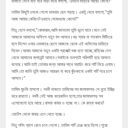
থাকতে দেখে হাত ধরে নাড়া দিয়ে বললো,”এভাবে দাঁড়িয়ে আছো কেনো?”
তামিম কিছুটা চমকে গেলো ভাবনায় ছেদ পড়ায়। একটু থেমে বললো,”তুমি
আজ আমার কেবিনে?এভাবে সেজেগুজে কেনো?”
নিতু হেসে বললো,”বোকারাম,আমি জানতাম তুমি ভুলে যাবে।মনে নেই
আজকে আমাদের অফিসে নতুন বস আসবে।বড় স্যার না গতকাল মিটিংয়ে
বলে দিলেন ওনার একমাত্র ছেলে আজকে থেকে এই অফিসের দায়িত্ব
নিবেন।আবার আজকে নতুন একটা প্রজেক্ট শুরু হতে যাচ্ছে,বাহিরের দেশ
থেকে আমাদের ক্লায়েন্ট আসবে।সবাইকে অবশ্যই পরিপাটি হয়ে আসতে
বলেছে।আমি তাই তোমার জন্য আমার সাথে ম্যাচিং করে শার্ট নিয়ে এলাম।
আমি তো জানি তুমি আজও আয়রন না করে কুঁচকানো একটা শার্ট পরে চলে
আসবে।”
তামিম মুচকি হাসলো। নবনী থাকতে তামিমের সব জামাকাপড় সে ধুয়ে ইস্ত্রি
করে রাখতো। নবনী নেই আজ কয়েকদিন হলো,তার জামাকাপড় সব
এলোমেলো হয়ে আছে।বাসায় খাবার ও হচ্ছে না। কে রান্না করবে?
হোটেল থেকে খাবার এনে খেতে হচ্ছে।
নিতু শপিং ব্যাগ রেখে চলে গেলো। তামিম শার্ট চেঞ্জ করে নিলো।পুরো