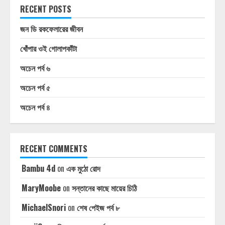
RECENT POSTS
জন ডি রকফেলারের জীবন
খোঁপার ওই গোলাপকাঁটা
অচেন পর্ব ৬
অচেন পর্ব ৫
অচেন পর্ব ৪
RECENT COMMENTS
Bambu 4d
on
এক মুঠো রোদ
MaryMoobe
on
সন্তানের কাছে মায়ের চিঠি
MichaelSnori
on
শেষ পেইজ পর্ব ৮