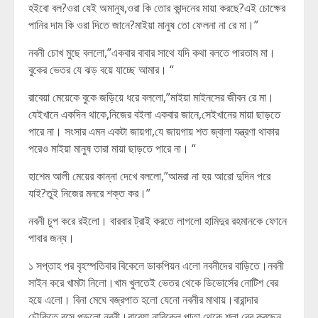
হইবো বল?ওরা যেই অমানুষ,ওরা কি তোর কান্দনের মায়া করছে?এই চোক্ষের
পানির দাম কি ওরা দিতে জানে?মাইয়া মানুষ তো ফেলনা না রে মা।”
নবনী চোখ মুছে বললো,”একবার বাবার সাথে যদি কথা বলতে পারতাম মা।
বুকের ভেতর যে ঝড় বয়ে যাচ্ছে আমার। “
রাবেয়া মেয়েকে বুকে জড়িয়ে ধরে বললো,”মাইয়া মাইনসের জীবন রে মা।
যেইখানে একদিন থাকে,নিজের বইলা একবার জানে,সেইখানের মায়া ছাড়তে
পারে না। সংসার এমন একটা জায়গা,যে জায়গায় শত জ্বালা যন্ত্রণা থাকার
পরেও মাইয়া মানুষ তারা মায়া ছাড়তে পারে না। “
হাশেম আলী মেয়ের কান্না দেখে বললো,”আমরা না হয় আরো দুদিন পরে
যাই?তুই নিজের মনরে শক্ত কর।”
নবনী চুপ করে রইলো। বারবার ট্রাই করতে লাগলো হামিদুর রহমানকে ফোনে
পাবার জন্য।
১ সপ্তাহ পর বৃহস্পতিবার বিকেলে ডাকপিয়ন এলো নবনীদের বাড়িতে।নবনী
সাইন করে খামটা নিলো।খাম খুলতেই ভেতর থেকে ডিভোর্সের নোটিশ বের
হয়ে এলো। বিনা মেঘে বজ্রপাত হলো যেনো নবনীর মাথায়।বারান্দার
চৌকিতে বসে পড়লো নবনী।রাবেয়া নারিকেল পাতা থেকে শলা বের করছেন