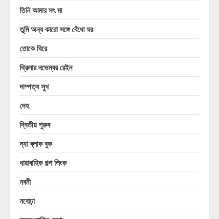
তিনি আমার সৎ মা
তুমি অন্য কারো সঙ্গে বেঁধো ঘর
তোকে ঘিরে
থ্রিলার নভেম্বর রেইন
দাম্পত্য সুখ
দেহ
দ্বিতীয় পুরুষ
দ্যা ব্লাক বুক
ধারাবাহিক গল্প লিংক
নবনী
নবোঢ়া