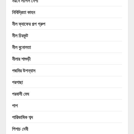
নয়নে লাগিল নেশা
নিবিদ্রিতা কাহন
নীল ক্যাফের গল্প গ্রুপ
নীল চিরকুট
নীল বুনোলতা
নীলার শাশুড়ী
পদ্মমির উপন্যাস
পরগাছা
পরবাসী মেঘ
পাপ
পারিভাষিক শব্দ
পিশাচ দেবী