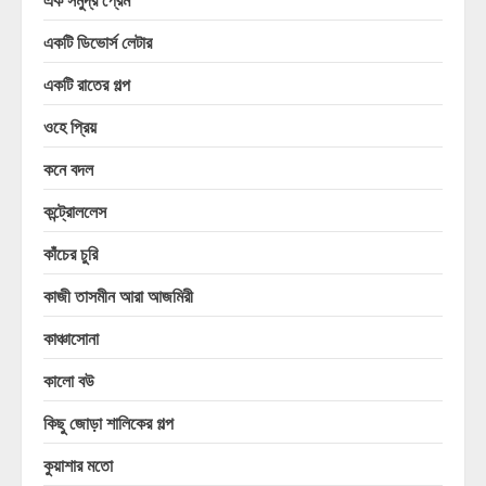
একটি ডিভোর্স লেটার
একটি রাতের গল্প
ওহে প্রিয়
কনে বদল
কন্ট্রোললেস
কাঁচের চুরি
কাজী তাসমীন আরা আজমিরী
কাঞ্চাসোনা
কালো বউ
কিছু জোড়া শালিকের গল্প
কুয়াশার মতো