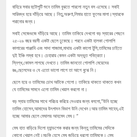
বাহিরে সবার হুটোপুটি শুনে তামিম বুঝতে পারলো নতুন বস এসেছে। সবাই
সারিবদ্ধ হয়ে দাঁড়িয়ে আছে। নিতু,অরুণা,লিমার হাতে ফুলের মালা।স্যারকে
পরানোর জন্য।
সবাই সেজেগুজে দাঁড়িয়ে আছে। তামিম তাকিয়ে দেখলো বড় স্যারের পেছনে
২৫-২৬ বছর বয়সী একটা ছেলে ঢুকেছে। পরনে একটা হালকা গোলাপি
কালারের পাঞ্জাবি এবং সাদা পাজামা,মাথায় একটা কালো টুপি,তামিমের চাইতে
দুই ইঞ্চি লম্বা হবে। চেহারায় কেমন একটা অদ্ভুত পবিত্রতা।
স্নিগ্ধ,কোমল লাগছে দেখতে। তামিম জানতো গোলাপি মেয়েদের
রঙ,ছেলেদের ও যে এতো ভালো লাগে তা আগে বুঝে নি।
ছেলে হয়ে ও তামিমের চোখ আটকে গেলো। তাকিয়ে থাকতে থাকতে কখন
যে তামিমের সামনে এলো তামিম খেয়াল করলো না।
বড় স্যার তামিমের সাথে পরিচয় করিয়ে দেওয়ার জন্য বললো,”উনি হচ্ছে
তামিম হোসেন,আমাদের উৎপাদন বিভাগ উনি দেখেন।আর তামিম সাহেব,এই
হচ্ছে আমার ছেলে মেঘালয় আহমেদ মেঘ। “
মেঘ হাত বাড়িয়ে দিলো হ্যান্ডশেক করার জন্য কিন্তু তামিমের সেদিকে
কোনো খেয়াল নেই।মুচকি হেসে মেঘ জড়িয়ে ধরলো তামিমকে। মেঘ