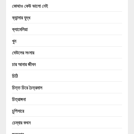
কোথাও কেউ ভালো নেই
ক্যান্সার যুদ্ধ
ক্যামেলিয়া
খুন
ঘেউলের সংসার
চার আনার জীবন
চিঠি
চিত্ত চিরে চৈত্রমাস
চিত্রাঙ্গনা
চুপিসারে
চেম্বার কথন