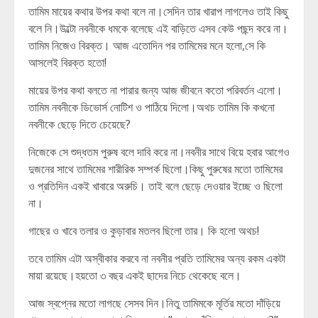
তামিম মায়ের কথার উপর কথা বলে না।সেদিন তার খারাপ লাগলেও তাই কিছু
বলে নি।উল্টো নবনীকে ধমকে বলেছে এই বাড়িতে এসব কেউ পছন্দ করে না।
তামিম নিজেও বিরক্ত। আজ এতোদিন পর তামিমের মনে হলো,সে কি
আসলেই বিরক্ত হতো!
মায়ের উপর কথা বলতে না পারার জন্য আজ জীবনে কতো পরিবর্তন এলো।
তামিম নবনীকে ডিভোর্স নোটিশ ও পাঠিয়ে দিলো।অথচ তামিম কি কখনো
নবনীকে ছেড়ে দিতে চেয়েছে?
নিজেকে সে শুদ্ধতম পুরুষ বলে দাবি করে না।নবনীর সাথে বিয়ে হবার আগেও
দুজনের সাথে তামিমের শারীরিক সম্পর্ক ছিলো।কিছু পুরুষের মতো তামিমের
ও প্রতিদিন একই খাবারে অরুচি। তাই বলে ছেড়ে দেওয়ার ইচ্ছে ও ছিলো
না।
গাছের ও খাবে তলার ও কুড়াবার মতলব ছিলো তার। কি হলো অথচ!
তবে তামিম এটা অস্বীকার করবে না নবনীর প্রতি তামিমের অন্য রকম একটা
মায়া রয়েছে।হয়তো ৩ বছর একই ছাদের নিচে থেকেছে বলে।
আজ স্বপ্নের মতো লাগছে সেসব দিন।নিতু তামিমকে মূর্তির মতো দাঁড়িয়ে