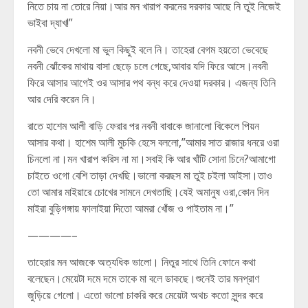
নিতে চায় না তোরে নিয়া।আর মন খারাপ করনের দরকার আছে নি তুই নিজেই
ভাইবা দ্যাখ!”
নবনী ভেবে দেখলো মা ভুল কিছুই বলে নি। তাহেরা বেগম হয়তো ভেবেছে
নবনী ঝোঁকের মাথায় বাসা ছেড়ে চলে গেছে,আবার যদি ফিরে আসে।নবনী
ফিরে আসার আগেই ওর আসার পথ বন্ধ করে দেওয়া দরকার। এজন্য তিনি
আর দেরি করেন নি।
রাতে হাশেম আলী বাড়ি ফেরার পর নবনী বাবাকে জানালো বিকেলে পিয়ন
আসার কথা। হাশেম আলী মুচকি হেসে বললো,”আমার সাত রাজার ধনরে ওরা
চিনলো না।মন খারাপ করিস না মা।সবাই কি আর খাঁটি সোনা চিনে?আমাগো
চাইতে ওগো বেশি তাড়া দেখছি।ভালো করছস মা তুই চইলা আইসা।তাও
তো আমার মাইয়ারে চোখের সামনে দেখতাছি।যেই অমানুষ ওরা,কোন দিন
মাইরা বুড়িগঙ্গায় ফালাইয়া দিতো আমরা খোঁজ ও পাইতাম না।”
————–
তাহেরার মন আজকে অত্যধিক ভালো। নিতুর সাথে তিনি ফোনে কথা
বলেছেন।মেয়েটা দমে দমে তাকে মা বলে ডাকছে।শুনেই তার মনপ্রাণ
জুড়িয়ে গেলো। এতো ভালো চাকরি করে মেয়েটা অথচ কতো সুন্দর করে