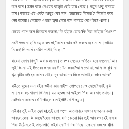
বসে বসে।উঠান ঝাড় দেওয়ার ঝাড়ুটা ছোট হয়ে গেছে। নতুন ঝাড়ু বানাতে
হবে।বাজারে এই একটা ঝাড়ুর যেই দাম।তারচেয়ে নিজের টা নিজেই করে
নেয় রাবেয়া।মেয়েকে এভাবে তব্দা মেরে বসে থাকতে দেখে উঠে এলো।
মেয়ের পাশে বসে জিজ্ঞেস করলো,”কি হইছে তোর?কি নিয়া আইছে পিওন?”
নবনী শুকনো হাসি হেসে বললো,”আমার আর কষ্ট করতে হবে না মা।তামিম
নিজেই ডিভোর্স নোটিশ পাঠাই দিছে।”
রাবেয়া বেগম কিছুটা অবাক হলেন।তারপর মেয়েরে জড়িয়ে ধরে বললেন,”আর
তুই কি-না এই ইতরের জন্য মন উচাটন করস?আমি তো মা, আমি কি বুঝি না
ঝুম বৃষ্টির মইধ্যে আমার মাইয়া দূর আকাশের দিকে তাকাইয়া কারে ভাবে?
রাইতে ঘুমের ভান ধইরা শুইয়া কার লাইগা গোপনে চোখ মোছে?সবই বুঝি
মা।মায়া বড় খারাপ জিনিস। মন হতচ্ছাড়া অইলো গিয়া আর ঘাড়ত্যাড়া।
যেইখানে আঘাত বেশি পায়,তার লাইগাই বেশি কান্দে।
এইবার তুই ভাইবা দেখ মা,তুই তো ওগো অত্যাচারে সংসার ছাড়নের কথা
ভাবছস,হেরা কি করছে?হেরা ভাবছে যদি কোনো দিন তুই আবারও হেই বাসায়
গিয়া উঠোস,তাই তাড়াতাড়ি কইরা নোটিশ দিয়া দিছে।কোনো রকমের ঝুঁকি