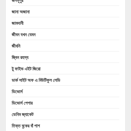
জলনূপুর
জানা অজানা
জামদানী
জীবন যখন যেমন
জীবনি
জ্বিন রহস্য
টু ফাইভ এইট জিরো
ডার্ক সাইট অফ এ বিউটিফুল লেডি
ডিভোর্স
ডিভোর্স পেপার
ডেনিম জ্যাকেট
তিক্ত বুকের বাঁ পাশ