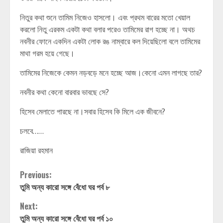
নিতুর কথা শুনে তামিম নিজেও হাসলো। এবং প্রথম বারের মতো খেয়াল
করলো নিতু এরকম একটা কথা বলার পরেও তামিমের রাগ হচ্ছে না। অথচ
নবনীর ফোনে একদিন একটা লোক রঙ নাম্বারে কল দিয়েছিলো বলে তামিমের
মাথা গরম হয়ে গেছে।
তামিমের নিজেকে কেমন নড়বড়ে মনে হচ্ছে আজ।কেনো এমন লাগছে তার?
নবনীর কথা কেনো বারবার ভাবছে সে?
হিসেব মেলাতে পারছে না।সবার হিসেব কি মিলে এক জীবনে?
চলবে……
রাজিয়া রহমান
Continue
Previous:
তুমি অন্য কারো সঙ্গে বেঁধো ঘর পর্ব ৮
Reading
Next:
তুমি অন্য কারো সঙ্গে বেঁধো ঘর পর্ব ১০