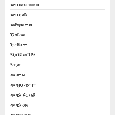
আমার সংসার cousin
আমার হায়াতি
আরশিযুগল প্রেম
ইট পাটকেল
ইসলামিক গল্প
উইল ইউ ম্যারি মি?
উপন্যাস
এক কাপ চা
এক প্রহর ভালোবাসা
এক মুঠো কাঁচের চুরি
এক মুঠো রোদ
এক সমুদ্র প্রেম