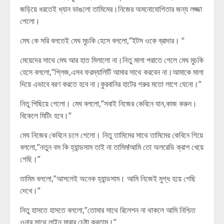
জড়িয়ে ধরতেই ধ্যান ভাঙলো তামিমের।নিজের অমনোযোগিতার জন্য লজ্জা
পেলো।
মেঘ কে সরি বলতেই মেঘ মুচকি হেসে বললো,”ইটস ওকে ব্রাদার। “
মেয়েদের সাথে মেঘ আর হাত মিলালো না।নিতু মালা পরাতে গেলে মেঘ মুচকি
হেসে বললো,”প্লিজ,এসব ফরম্যালিটি আমার সাথে করবেন না।আমাকে মালা
দিয়ে এভাবে বরণ করতে হবে না।কুরবানির হাটের গরুর মতো লাগে যেনো।”
নিতু পিছিয়ে গেলো। মেঘ বললো,”সবাই নিজের কেবিনে যান,কাজ করুন।
বিকেলে মিটিং হবে।”
মেঘ নিজের কেবিনে চলে গেলো। নিতু তামিমের সাথে তামিমের কেবিনে গিয়ে
বললো,”নতুন বস কি হ্যান্ডসাম তাই না তামিম!আমি তো অলরেডি ক্রাশ খেয়ে
গেছি।”
তামিম বললো,”আসলেই অনেক হ্যান্ডসাম। আমি নিজেই মুগ্ধ হয়ে গেছি
দেখে।”
নিতু হাসতে হাসতে বললো,”তোমার সাথে রিলেশন না থাকলে আমি নিশ্চিত
ওনার সাথে লাইন মারার চেষ্টা করতাম।”