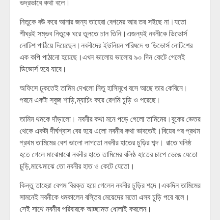
ভদ্রভাবে কথা বলে।
নিতুকে বউ করে আনার জন্য তাহেরা বেগমের আর তর সইছে না।যতো
শীঘ্রই সম্ভব নিতুকে ঘরে তুলতে চান তিনি।এজন্যই নবনীকে ডিভোর্স
নোটিশ পাঠিয়ে দিয়েছেন।নবনীদের ইউনিয়ন পরিষদে ও ডিভোর্স নোটিশের
এক কপি পাঠানো হয়েছে।এখন ভালোয় ভালোয় ৯০ দিন কেটে গেলেই
ডিভোর্স হয়ে যাবে।
অফিসে ঢুকতেই তামিম দেখলো নিতু হাসিমুখে বসে আছে তার কেবিনে।
পরনে একটা সবুজ শাড়ি,ম্যাচিং করে রেশমি চুড়ি ও পরেছে।
তামিম থমকে দাঁড়ালো। নবনীর কথা মনে পড়ে গেলো তামিমের।বুকের ভেতর
থেকে একটা দীর্ঘশ্বাস বের হয়ে এলো নবনীর কথা ভাবতেই।বিয়ের পর প্রথম
প্রথম তামিমের বেশ ভালো লাগতো নবনীর হাতের চুড়ির শব্দ। রাতে ঘনিষ্ঠ
হতে গেলে মাঝেমাঝে নবনীর হাতে তামিমের বলিষ্ঠ হাতের চাপে ভেঙে যেতো
চুড়ি,মাঝেমাঝে তো নবনীর হাত ও কেটে যেতো।
কিন্তু তাহেরা বেগম বিরক্ত হয়ে গেলেন নবনীর চুড়ির শব্দে।একদিন তামিমের
সামনেই নবনীকে ধমকালেন বস্তির মেয়েদের মতো এসব চুড়ি পরে বলে।
সেই সাথে নবনীর পরিবারকে আচ্ছামত ধোলাই করলেন।