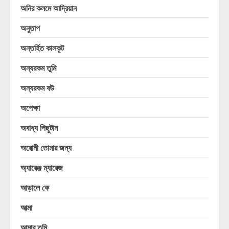
অনির কলমে আদ্রিয়ান
অনুতাপ
অন্তর্হিত কালকূট
অন্যরকম তুমি
অন্যরকম বউ
অপেক্ষা
অবাধ্য পিছুটান
অরোনী তোমার জন্য
অ্যারেঞ্জ ম্যারেজ
আড়ালে কে
আত্মা
আমার তুমি