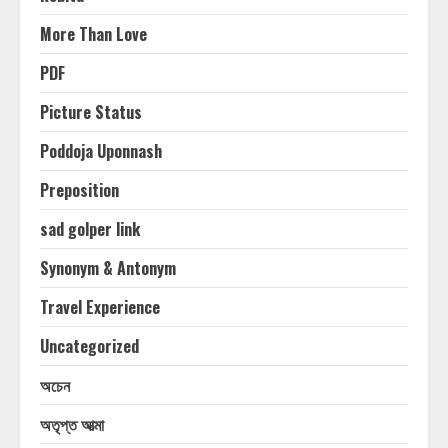
More Than Love
PDF
Picture Status
Poddoja Uponnash
Preposition
sad golper link
Synonym & Antonym
Travel Experience
Uncategorized
অচেন
অতৃপ্ত আত্মা