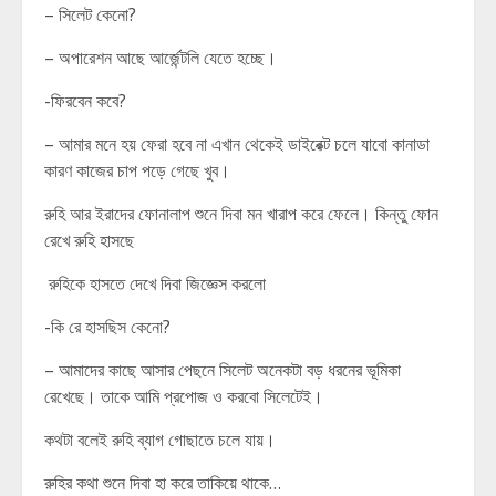
– সিলেট কেনো?
– অপারেশন আছে আর্জেন্টলি যেতে হচ্ছে।
-ফিরবেন কবে?
– আমার মনে হয় ফেরা হবে না এখান থেকেই ডাইরেক্ট চলে যাবো কানাডা
কারণ কাজের চাপ পড়ে গেছে খুব।
রুহি আর ইরাদের ফোনালাপ শুনে দিবা মন খারাপ করে ফেলে। কিন্তু ফোন
রেখে রুহি হাসছে
রুহিকে হাসতে দেখে দিবা জিজ্ঞেস করলো
-কি রে হাসছিস কেনো?
– আমাদের কাছে আসার পেছনে সিলেট অনেকটা বড় ধরনের ভূমিকা
রেখেছে। তাকে আমি প্রপোজ ও করবো সিলেটেই।
কথটা বলেই রুহি ব্যাগ গোছাতে চলে যায়।
রুহির কথা শুনে দিবা হা করে তাকিয়ে থাকে…