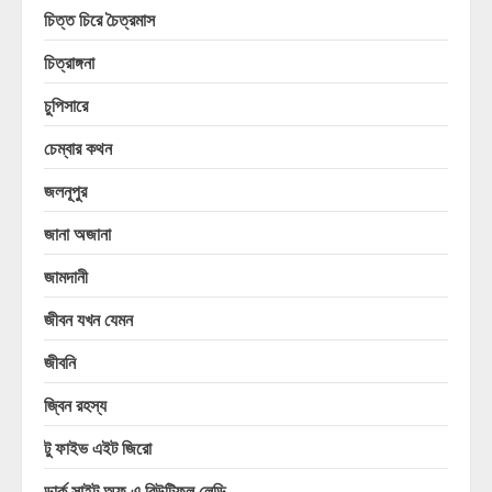
চিত্ত চিরে চৈত্রমাস
চিত্রাঙ্গনা
চুপিসারে
চেম্বার কথন
জলনূপুর
জানা অজানা
জামদানী
জীবন যখন যেমন
জীবনি
জ্বিন রহস্য
টু ফাইভ এইট জিরো
ডার্ক সাইট অফ এ বিউটিফুল লেডি