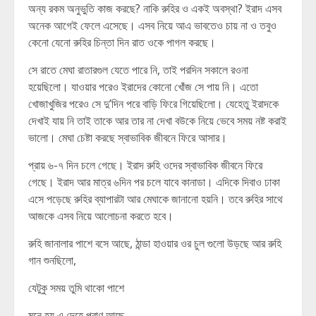
অন্য রকম অনুভুতি কাজ করছে? নাকি রুহির ও একই অবস্থা? ইরাদ এসব
অনেক আগেই ফেলে এসেছে। এসব নিয়ে আএ ভাবতেও চায় না ও তবুও
কেনো যেনো রুহির চিন্তা দিন রাত ওকে পাগল করছে।
সে রাতে মেঘা রাতারগুল যেতে পারে নি, তাই পরদিন সকালে রওনা
হয়েছিলো। যাওয়ার পরেও ইরাদের কোনো খোঁজ সে পায় নি। এতো
খোজাখুজির পরেও সে দু’দিন পরে বাড়ি ফিরে গিয়েছিলো। যেহেতু ইরাদকে
দেখাই যায় নি তাই তাকে আর তার না দেখা বউকে নিয়ে ভেবে সময় নষ্ট করাই
ভালো। মেঘা চেষ্টা করছে স্বাভাবিক জীবনে ফিরে আসার।
প্রায় ৬-৭ দিন চলে গেছে। ইরাদ রুহি ওদের স্বাভাবিক জীবনে ফিরে
গেছে। ইরাদ আর মাত্র ৬দিন পর চলে যাবে কানাডা। এদিকে দিবাও ঢাকা
এসে পড়েছে রুহির ব্যাপারটা আর মেঘাকে জানানো হয়নি। তবে রুহির সাথে
আজকে এসব নিয়ে আলোচনা করতে হবে।
রুহি জানালার পাশে বসে আছে, ঠান্ডা হাওয়ার ওর চুল গুলো উড়ছে আর রুহি
গান শুনছিলো,
যেটুকু সময় তুমি থাকো পাশে
মনে হয় এ দেহে প্রাণ আছে