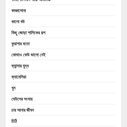
কাঞ্চাসোনা
কালো বউ
কিছু জোড়া শালিকের গল্প
কুয়াশার মতো
কোথাও কেউ ভালো নেই
ক্যান্সার যুদ্ধ
ক্যামেলিয়া
খুন
ঘেউলের সংসার
চার আনার জীবন
চিঠি