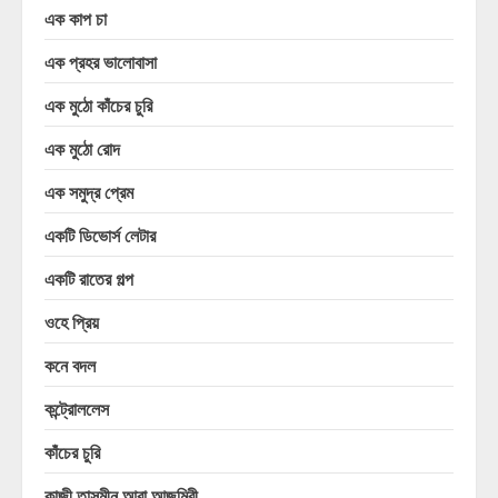
এক কাপ চা
এক প্রহর ভালোবাসা
এক মুঠো কাঁচের চুরি
এক মুঠো রোদ
এক সমুদ্র প্রেম
একটি ডিভোর্স লেটার
একটি রাতের গল্প
ওহে প্রিয়
কনে বদল
কন্ট্রোললেস
কাঁচের চুরি
কাজী তাসমীন আরা আজমিরী