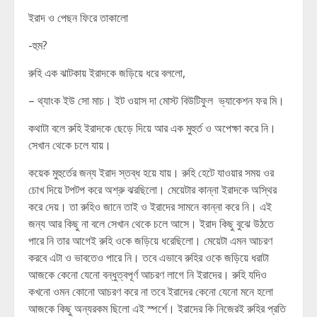
ইরাদ ও পেছন ফিরে তাকালো
-হুম?
রুহি এক ঝাটকায় ইরাদকে জড়িয়ে ধরে বললো,
– থ্যাংক ইউ সো মাচ। ইট ওয়াস দা মোস্ট বিউটিফুল ভ্যাকেশন ফর মি।
কথাটা বলে রুহি ইরাদকে ছেড়ে দিয়ে আর এক মুহুর্ত ও অপেক্ষা করে নি।
সেখান থেকে চলে যায়।
কয়েক মুহুর্তের জন্য ইরাদ স্তব্ধ হয়ে যায়। রুহি হেটে যাওয়ার সময় ওর
চোখ দিয়ে টপটপ করে অশ্রু ঝরছিলো। মেয়েটার কান্না ইরাদকে অস্থির
করে দেয়। তা রুহিও জানে তাই ও ইরাদের সামনে কান্না করে নি। এই
জন্য আর কিছু না বলে সেখান থেকে চলে আসে। ইরাদ কিছু বুঝে উঠতে
পারে নি তার আগেই রুহি ওকে জড়িয়ে ধরেছিলো। মেয়েটা এমন আচরণ
করবে এটা ও ভাবতেও পারে নি। তবে এভাবে রুহির ওকে জড়িয়ে ধরাটা
আজকে কেনো যেনো বন্ধুত্বপূর্ণ আচরণ লাগে নি ইরাদের। রুহি যদিও
কখনো ওমন কোনো আচরণ করে না তবে ইরাদের কেনো যেনো মনে হলো
আজকে কিছু অন্যরকম ছিলো এই স্পর্শে। ইরাদের কি নিজেরই রুহির প্রতি