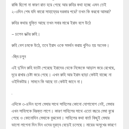
রাজি ছিলো না কারণ রাত হয়ে গেছে আর রুহির কথা হচ্ছে এমন তেই
২-৩দিন শেষ যদি কারো সাহায্যের দরকার পরে? তখন কি করবো আমরা?
রুহির কথায় যুক্তি আছে তখন সবার মাঝে ইরাদ বলে উঠে
– চলেন ডক্টর রুহি।
রুহি বেশ চমকে উঠে, তবে ইরাদ ওকে সমর্থন করায় খুশিও হয় অনেক।
-জ্বি চলুন
এই দু’দিন রুহি যতটা পেরেছে ইরাদের থেকে নিজেকে আড়াল করে রেখেছে,
দূরে রাখার চেষ্টা করে গেছে। এখন রুহি আর ইরাদ ছাড়া কেউই যাচ্ছে না
ওইদিকটায়। সামনে কি আছে তা কেউই জানে না।
.
এদিকে ৩-৪দিন হলো মেঘার সাথে সাহিলের কোনো যোগাযোগ নেই, মেঘার
এখন সাহিলকে বিরক্ত লাগে। কারণ সাহিলের সাথে এতো বছরে মেঘা বুঝে
গেছে ও কোনোদিন মেঘাকে বুঝবেনা। সাহিলের কথা বার্তা কিছুই মেঘার
ভালো লাগেনা দিন দিন ওদের দূরত্ব বেড়েই চলেছে। মায়ের অসুখের কারণে