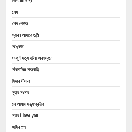
শিশিরের আদ্র
শেষ
শেষ পেইজ
শ্রাবন আধারে তুমি
সঙ্কোচ
সম্পূর্ণ সত্য ঘটনা অবলম্বনে
সাঁঝবাতির সাজবাড়ি
সিমার সীমানা
সুহার সংসার
সে আমার সন্ধ্যাপ্রদীপ
স্যার i love you
হাসির গল্প