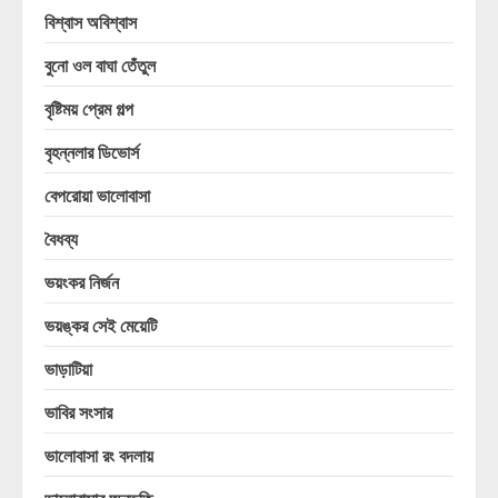
বিশ্বাস অবিশ্বাস
বুনো ওল বাঘা তেঁতুল
বৃষ্টিময় প্রেম গল্প
বৃহন্নলার ডিভোর্স
বেপরোয়া ভালোবাসা
বৈধব্য
ভয়ংকর নির্জন
ভয়ঙ্কর সেই মেয়েটি
ভাড়াটিয়া
ভাবির সংসার
ভালোবাসা রং বদলায়