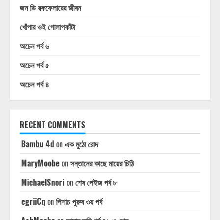
জন ডি রকফেলারের জীবন
খোঁপার ওই গোলাপকাঁটা
অচেন পর্ব ৬
অচেন পর্ব ৫
অচেন পর্ব ৪
RECENT COMMENTS
Bambu 4d
on
এক মুঠো রোদ
MaryMoobe
on
সন্তানের কাছে মায়ের চিঠি
MichaelSnori
on
শেষ পেইজ পর্ব ৮
egriiCq
on
পিশাচ পুরুষ ৩য় পর্ব