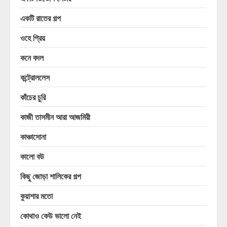
একটি রাতের গল্প
ওহে প্রিয়
কনে বদল
কন্ট্রোললেস
কাঁচের চুরি
কাজী তাসমীন আরা আজমিরী
কাঞ্চাসোনা
কালো বউ
কিছু জোড়া শালিকের গল্প
কুয়াশার মতো
কোথাও কেউ ভালো নেই