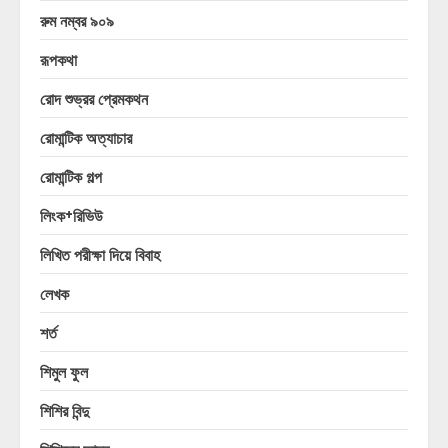
রুম নম্বর ৯০৯
রূপকথা
রোদ শুভ্রর প্রেমকথন
রোমান্টিক অত্যাচার
রোমান্টিক গল্প
লিংক+রিভিউ
লিখিত পরীক্ষা দিয়ে বিবাহ
লেখক
শর্ত
শিমুল ফুল
শিশির বিন্দু