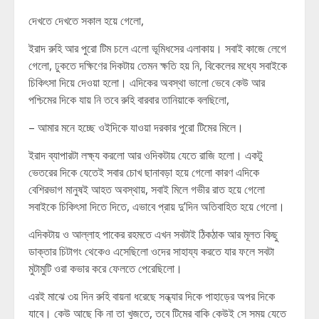
দেখতে দেখতে সকাল হয়ে গেলো,
ইরাদ রুহি আর পুরো টিম চলে এলো ভূমিধসের এলাকায়। সবাই কাজে লেগে
গেলো, ঢুকতে দক্ষিণের দিকটায় তেমন ক্ষতি হয় নি, বিকেলের মধ্যে সবাইকে
চিকিৎসা দিয়ে দেওয়া হলো। এদিকের অবস্থা ভালো ভেবে কেউ আর
পশ্চিমের দিকে যায় নি তবে রুহি বারবার তানিয়াকে বলছিলো,
– আমার মনে হচ্ছে ওইদিকে যাওয়া দরকার পুরো টিমের মিলে।
ইরাদ ব্যাপারটা লক্ষ্য করলো আর ওদিকটায় যেতে রাজি হলো। একটু
ভেতরের দিকে যেতেই সবার চোখ ছানাবড়া হয়ে গেলো কারণ এদিকে
বেশিরভাগ মানুষই আহত অবস্থায়, সবাই মিলে গভীর রাত হয়ে গেলো
সবাইকে চিকিৎসা দিতে দিতে, এভাবে প্রায় দু’দিন অতিবাহিত হয়ে গেলো।
এদিকটায় ও আল্লাহ পাকের রহমতে এখন সবটাই ঠিকঠাক আর মূলত কিছু
ডাক্তার চিটাগং থেকেও এসেছিলো ওদের সাহায্য করতে যার ফলে সবটা
মুটামুটি ওরা কভার করে ফেলতে পেরেছিলো।
এরই মাঝে ৩য় দিন রুহি বায়না ধরেছে সন্ধ্যার দিকে পাহাড়ের অপর দিকে
যাবে। কেউ আছে কি না তা খুজতে, তবে টিমের বাকি কেউই সে সময় যেতে