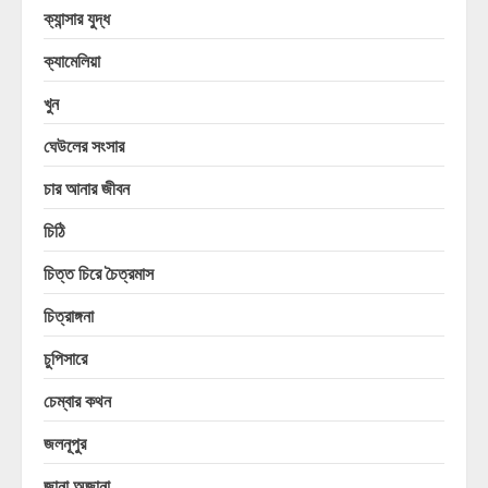
ক্যান্সার যুদ্ধ
ক্যামেলিয়া
খুন
ঘেউলের সংসার
চার আনার জীবন
চিঠি
চিত্ত চিরে চৈত্রমাস
চিত্রাঙ্গনা
চুপিসারে
চেম্বার কথন
জলনূপুর
জানা অজানা