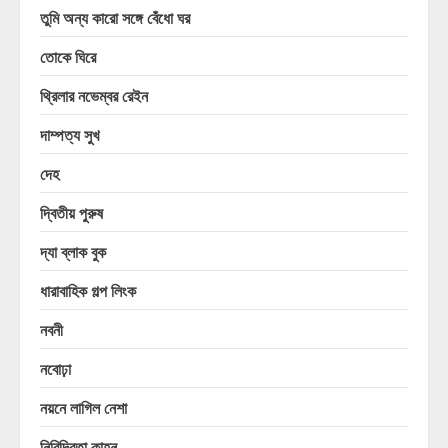
তুমি অন্য কারো সঙ্গে বেঁধো ঘর
তোকে ঘিরে
থ্রিলার নভেম্বর রেইন
দাম্পত্য সুখ
দেহ
দ্বিতীয় পুরুষ
দ্যা ব্লাক বুক
ধারাবাহিক গল্প লিংক
নবনী
নবোঢ়া
নয়নে লাগিল নেশা
নিবিদ্রিতা কাহন