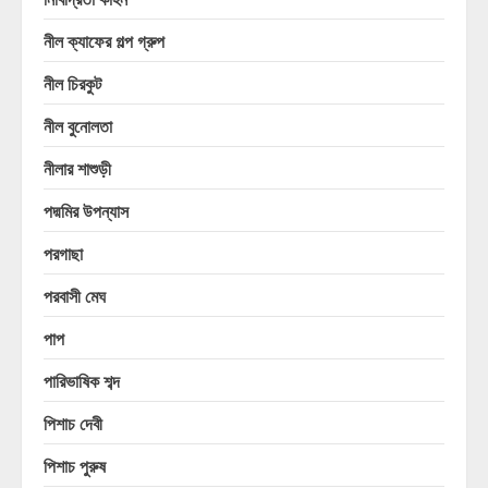
নীল ক্যাফের গল্প গ্রুপ
নীল চিরকুট
নীল বুনোলতা
নীলার শাশুড়ী
পদ্মমির উপন্যাস
পরগাছা
পরবাসী মেঘ
পাপ
পারিভাষিক শব্দ
পিশাচ দেবী
পিশাচ পুরুষ