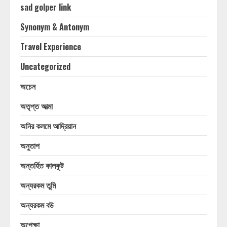
sad golper link
Synonym & Antonym
Travel Experience
Uncategorized
অচেন
অতৃপ্ত আত্মা
অনির কলমে আদ্রিয়ান
অনুতাপ
অন্তর্হিত কালকূট
অন্যরকম তুমি
অন্যরকম বউ
অপেক্ষা