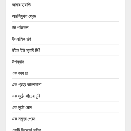
আমার হায়াতি
আরশিযুগল প্রেম
ইট পাটকেল
ইসলামিক গল্প
উইল ইউ ম্যারি মি?
উপন্যাস
এক কাপ চা
এক প্রহর ভালোবাসা
এক মুঠো কাঁচের চুরি
এক মুঠো রোদ
এক সমুদ্র প্রেম
একটি ডিভোর্স লেটার