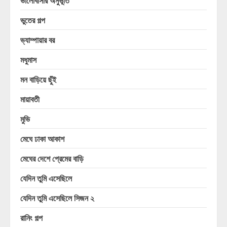
ভালোবাসার অনুভূতি
ভুতের গল্প
ভ্যাম্পায়ার বর
মধুমাস
মন বাড়িয়ে ছুঁই
মায়াবতী
মুভি
মেঘে ঢাকা আকাশ
মেঘের দেশে প্রেমের বাড়ি
যেদিন তুমি এসেছিলে
যেদিন তুমি এসেছিলে সিজন ২
রানিং গল্প