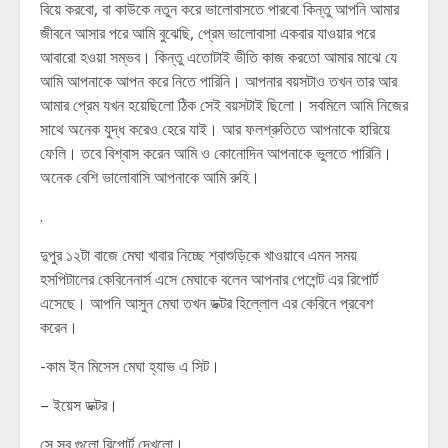
বিয়ে করবো, বা কাউকে নতুন করে ভালোবাসতে পারবো কিন্তু আপনি আমার
জীবনে আসার পরে আমি বুঝেছি, প্রেম ভালোবাসা একবার যাওয়ার পরে
আবারো হওয়া সম্ভব। কিন্তু এতোটাই ভীতি কাজ করতো আমার মাঝে যে
আমি আপনাকে আপন করে নিতে পারিনি। আপনার বয়সটাও তখন তার আর
আমার প্রেম যখন হয়েছিলো ঠিক সেই বয়সটাই ছিলো। সবমিলে আমি নিজের
সাথে অনেক যুদ্ধ করেও হেরে যাই। আর ফলশ্রুতিতে আপনাকে হারিয়ে
ফেলি। তবে বিশ্বাস করেন আমি ও কোনোদিন আপনাকে ভুলতে পারিনি।
অনেক বেশি ভালোবাসি আপনাকে আমি রুহি।
.
দুপুর ১২টা বাজে মেঘা খাবার নিচ্ছে শ্বাশুড়িকে খাওয়াবে এমন সময়
হসপিটালের কেবিনেনার্স এসে মেঘাকে বলেন আপনার পেশেন্ট এর রিপোর্ট
এসেছে। আপনি আসুন মেঘা তখন ডক্টর হিল্লোল এর কেবিনে প্রবেশ
করেন।
-কাম ইন মিসেস মেঘা হ্যাভ এ সিট।
– ইয়েস ডক্টর।
সে সব গুলো রিপোর্ট দেখলো।