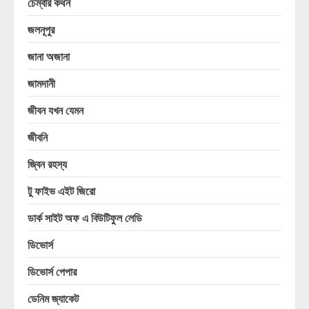
চেম্বার কথন
জলনূপুর
জানা অজানা
জামদানী
জীবন যখন যেমন
জীবনি
জ্বিন রহস্য
টু ফাইভ এইট জিরো
ডার্ক সাইট অফ এ বিউটিফুল লেডি
ডিভোর্স
ডিভোর্স পেপার
ডেনিম জ্যাকেট