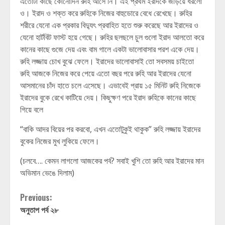
এতোটা কাছে কোনোদিন রুহি আসে নি। এই প্রথম ইরাদকে জড়িয়ে ধরলো
ও। ইরাদ ও শক্ত করে রুহিকে নিজের বাহুডোরে বেধে রেখেছে। রুহির
শরীরে যেনো এক প্রকার বিদ্যুৎ প্রবাহিত হতে শুরু করেছে আর ইরাদের ও
যেনো হার্টবিট ফাস্ট হয়ে গেছে। রুহির ছলছলে চুল গুলো ইরাদ আলতো করে
কানের কাছে গুজে দেয় এবং বাম গালে একটা ভালোবাসার পরশ একে দেয়।
রুহি লজ্জায় চোখ বুঝে ফেলে। ইরাদের ভালোবাসাই তো সবসময় চাইতো
রুহি আজকে নিজের করে পেয়ে এতো বছর পরে রুহি আর ইরাদের যেনো
আসমানের চাঁদ হাতে চলে এসেছে। এভাবেই প্রায় ১৫ মিনিট রুহি নিজেকে
ইরাদের বুকে রেখে কাটিয়ে দেয়। কিছুক্ষণ পরে ইরাদ রুহিকে কানের কাছে
গিয়ে বলে
“বাকি আদর বিয়ের পর করবো, এখন এতোটুকুই থাকুক” রুহি লজ্জায় ইরাদের
বুকের নিজের মুখ লুকিয়ে ফেলে।
(চলবে…. কেমন লাগলো আজকের পর্ব? সবাই খুশি তো রুহি আর ইরাদের মান
অভিমান ভেঙে দিলাম)
Continue
Previous:
অনুতাপ পর্ব ২৮
Reading