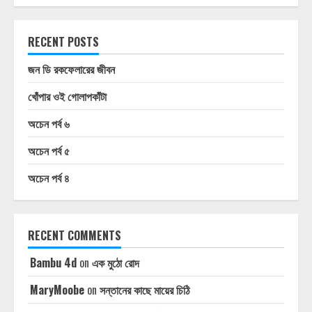
RECENT POSTS
জন ডি রকফেলারের জীবন
খোঁপার ওই গোলাপকাঁটা
অচেন পর্ব ৬
অচেন পর্ব ৫
অচেন পর্ব ৪
RECENT COMMENTS
Bambu 4d
on
এক মুঠো রোদ
MaryMoobe
on
সন্তানের কাছে মায়ের চিঠি