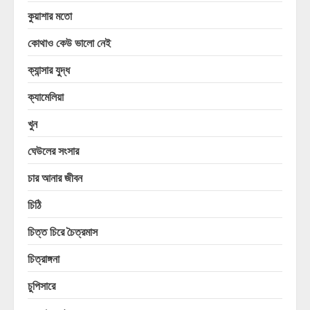
কুয়াশার মতো
কোথাও কেউ ভালো নেই
ক্যান্সার যুদ্ধ
ক্যামেলিয়া
খুন
ঘেউলের সংসার
চার আনার জীবন
চিঠি
চিত্ত চিরে চৈত্রমাস
চিত্রাঙ্গনা
চুপিসারে