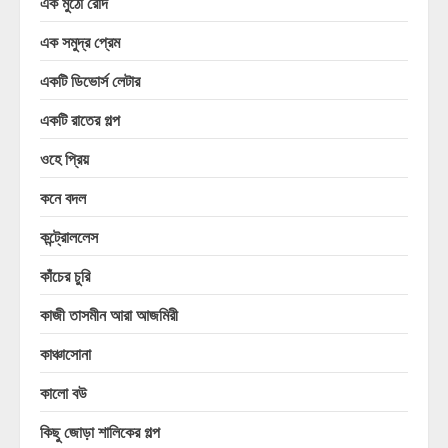
এক মুঠো রোদ
এক সমুদ্র প্রেম
একটি ডিভোর্স লেটার
একটি রাতের গল্প
ওহে প্রিয়
কনে বদল
কন্ট্রোললেস
কাঁচের চুরি
কাজী তাসমীন আরা আজমিরী
কাঞ্চাসোনা
কালো বউ
কিছু জোড়া শালিকের গল্প