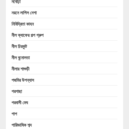
নবোঢ়া
নয়নে লাগিল নেশা
নিবিদ্রিতা কাহন
নীল ক্যাফের গল্প গ্রুপ
নীল চিরকুট
নীল বুনোলতা
নীলার শাশুড়ী
পদ্মমির উপন্যাস
পরগাছা
পরবাসী মেঘ
পাপ
পারিভাষিক শব্দ