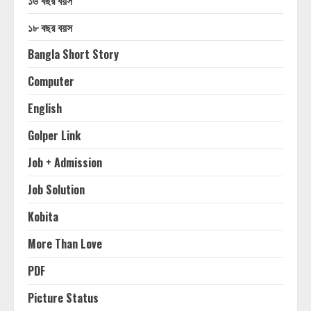
১৬ বছর বয়স
১৮ বছর বয়স
Bangla Short Story
Computer
English
Golper Link
Job + Admission
Job Solution
Kobita
More Than Love
PDF
Picture Status