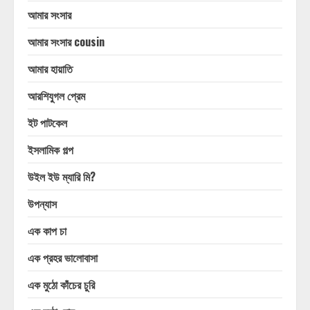
আমার সংসার
আমার সংসার cousin
আমার হায়াতি
আরশিযুগল প্রেম
ইট পাটকেল
ইসলামিক গল্প
উইল ইউ ম্যারি মি?
উপন্যাস
এক কাপ চা
এক প্রহর ভালোবাসা
এক মুঠো কাঁচের চুরি