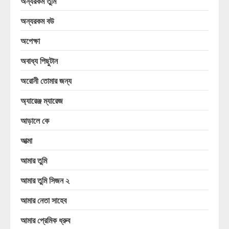
অন্যরকম তুমি
অন্যরকম বউ
অপেক্ষা
অবাধ্য পিছুটান
অরোনী তোমার জন্য
অ্যারেঞ্জ ম্যারেজ
আড়ালে কে
আত্মা
আমার তুমি
আমার তুমি সিজন ২
আমার নেতা সাহেব
আমার প্রেমিক ধ্রুব