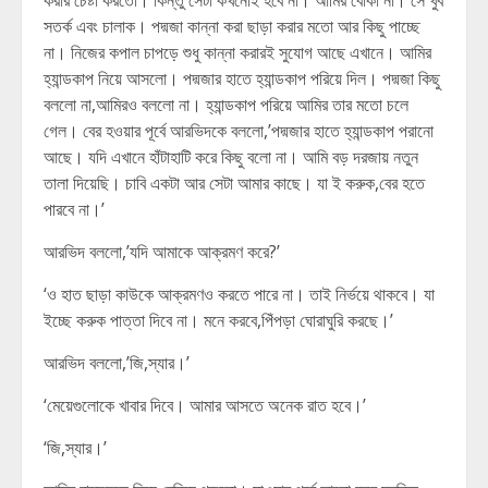
করার চেষ্টা করতো। কিন্তু সেটা কখনোই হবে না। আমির বোকা না। সে খুব
সতর্ক এবং চালাক। পদ্মজা কান্না করা ছাড়া করার মতো আর কিছু পাচ্ছে
না। নিজের কপাল চাপড়ে শুধু কান্না করারই সুযোগ আছে এখানে। আমির
হ্যান্ডকাপ নিয়ে আসলো। পদ্মজার হাতে হ্যান্ডকাপ পরিয়ে দিল। পদ্মজা কিছু
বললো না,আমিরও বললো না। হ্যান্ডকাপ পরিয়ে আমির তার মতো চলে
গেল। বের হওয়ার পূর্বে আরভিদকে বললো,’পদ্মজার হাতে হ্যান্ডকাপ পরানো
আছে। যদি এখানে হাঁটাহাটি করে কিছু বলো না। আমি বড় দরজায় নতুন
তালা দিয়েছি। চাবি একটা আর সেটা আমার কাছে। যা ই করুক,বের হতে
পারবে না।’
আরভিদ বললো,’যদি আমাকে আক্রমণ করে?’
‘ও হাত ছাড়া কাউকে আক্রমণও করতে পারে না। তাই নির্ভয়ে থাকবে। যা
ইচ্ছে করুক পাত্তা দিবে না। মনে করবে,পিঁপড়া ঘোরাঘুরি করছে।’
আরভিদ বললো,’জি,স্যার।’
‘মেয়েগুলোকে খাবার দিবে। আমার আসতে অনেক রাত হবে।’
‘জি,স্যার।’