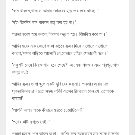
‘বসে থাকতে,থাকতে আমার কোমরের হাড় ক্ষয় হয়ে যাচ্ছে।’
‘দুই-তিনদিন বসে থাকলে হাড় ক্ষয় হয় না।’
পদ্মজা হতাশ হয়ে বললো,”আমার যন্ত্রণা হয়। ঝিমঝিম করে পা।’
আমির ঘরের এক কোণে থাকা কাঠের বক্সের দিকে এগোতে এগোতে
বললো,’মামার বাড়িতে আসোনি যে,যেভাবে চাইবে সেভাবেই হবে।’
‘একুশটা মেয়ে কি জোগাড় হয়ে গেছে?’ আচমকা পদ্মজার এমন প্রশ্ন,তাও
শান্ত কণ্ঠ।
আমির বক্সের তালা খুলে একটা ছুরি বের করলো। পদ্মজার জবাব দিল
স্বাভাবিককণ্ঠে,’এতো সহজ নাকি! এতসব রিদওয়ান কেন যে তোমাকে
বললো!’
‘আপনি আমার মাকে কীভাবে মারতে চেয়েছিলেন?’
‘পথের কাঁটা রাখতে নেই।’
পদ্মজা চমকে গেল,আহত হলো। আমির কত সহজভাবে তার মাকে উদেশ্য