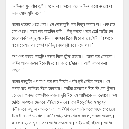
‘অভিনয়ে খুব কাঁচা তুমি। হচ্ছে না। ভালো করে অভিনয় করো নয়তো যা
বলার সোজাসুজি বলো।’
পদ্মজা থতমত খেয়ে গেল। সে সোজাসুজি আর কিছুই বললো না। এক রাত
চলে গেছে। মানে আর সাতদিন বাকি। কিছু করতে পারবে তো! আমির বক্স
থেকে একটা বস্তু হাতে নিল। পদ্মজার দিকে ফিরে বললো,’যদি এটা ধরতে
পারো তোমার বসা,শোয়া সবকিছুর ব্যবস্থা করে দিয়ে যাব।’
কথা শেষ করেই বস্তুটি পদ্মজার দিকে ছুঁড়ে মারলো। পদ্মজা ধরে ফেললো।
আমির আবার বক্সের দিকে ফিরলো। বললো,’দারুণ। আমি আমার কথা
রাখবো।’
পদ্মজা বস্তুটির এক মাথা ধরে টান দিতেই একটা ছুরি বেরিয়ে আসে। সে
অবাক হয়ে আমিরের দিকে তাকালো। আমির মনোযোগ দিয়ে কি যেন খুঁজেই
চলেছে। পদ্মজা তাৎক্ষণিক ভাবলো,ছুরি দিয়ে সে আমিরকে ভয় দেখাবে। ভয়
দেখিয়ে সবগুলো মেয়েকে বাঁচিয়ে ফেলবে। তার উত্তেজিত মস্তিষ্ক
গভীরভাবে কিছু আর ভাবলো না। পরিস্থিতিকে পানির মতো সহজ ভেবে,সে
ধীরে,ধীরে এগিয়ে গেল। আমির আড়চোখে খেয়াল করলো, পদ্মজা আসছে।
আর তার হাতে ছুরি। তাও আমির নড়লো না। ওইভাবেই রইলো। আমির