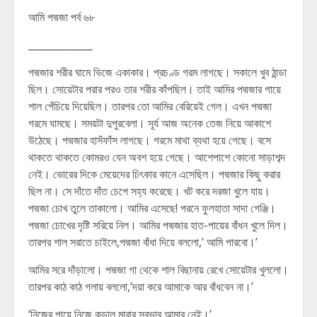
আমি পদ্মজা পর্ব ৬৮
_____________
পদ্মজার শরীর ঘামে ভিজে একাকার। প্রচণ্ড গরম লাগছে। সকালে খুব ঠান্ডা
ছিল। সোয়েটার পরার পরও তার শরীর কাঁপছিল। তাই আমির পদ্মজার গায়ে
শাল পেঁচিয়ে দিয়েছিল। তারপর তো আমির বেরিয়েই গেল। এখন পদ্মজা
গরমে ঘামছে। সময়টা দুপুরবেলা। সূর্য আজ অনেক তেজ নিয়ে আকাশে
উঠেছে। পদ্মজার হাসঁফাঁস লাগছে। গরমে মাথা ব্যথা হয়ে গেছে। বসে
থাকতে থাকতে কোমরও যেন অবশ হয়ে গেছে। আশেপাশে কোনো সাড়াশব্দ
নেই। ভোরের দিকে মেয়েদের চিৎকার কানে এসেছিল। পদ্মজার কিছু করার
ছিল না। সে দাঁতে দাঁত চেপে সহ্য করেছে। খট করে দরজা খুলে যায়।
পদ্মজা চোখ তুলে তাকালো। আমির এসেছে! পরনে ফুলহাতা সাদা গেঞ্জি।
পদ্মজা চোখের দৃষ্টি সরিয়ে নিল। আমির পদ্মজার হাত-পায়ের বাঁধন খুলে দিল।
তারপর শাল সরাতে চাইলে,পদ্মজা বাঁধা দিয়ে বললো,’ আমি পারবো।’
আমির সরে দাঁড়ালো। পদ্মজা গা থেকে শাল বিছানায় রেখে সোয়েটার খুললো।
তারপর কাঠ কাঠ গলায় বললো,’দয়া করে আমাকে আর বাঁধবেন না।’
‘নিজের পায়ে নিজে কুড়াল মারার স্বভাব আমার নেই।’