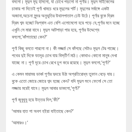
বসলো। মৃদুল মৃদু হাসলো, যা চোখে পড়লো না পূর্ণার। মৃদুল সাইকেলের
চাকায় পা দিতেই পূর্ণা খামচে ধরে মৃদুলের শার্ট। মৃদুলের সর্বাঙ্গে একটা
অজানা,অচেনা সুন্দর অনুভূতির উথালপাতাল ঢেউ উঠে। পূর্ণার বুকে দ্রিম
দ্রিম শব্দ হচ্ছে! নিঃশ্বাস এত বেশি এলোমেলো হয়ে পড়ে যে,পূর্ণার মনে হচ্ছে
এখুনি সে মারা যাবে। মৃদুল আটপাড়া পার হয়ে, পূর্ণার উদ্দেশ্যে
বললো,’কাঁপতাছো কেন?’
পূর্ণা কিছু বলতে পারলো না। কী লজ্জা! সে কাঁপছে সেটাও মৃদুল টের পাচ্ছে।
পথের দুই দিকে যতদূর চোখ যায় বিস্তীর্ণ মাঠ। কোথাও কোনো মানুষ দেখা
যাচ্ছে না। পূর্ণা দূরে চোখ রেখে চুপ করে রয়েছে। মৃদুল বললো,’পূর্ণা?’
এ কেমন মায়াময় ডাক! পূর্ণার হৃদয়ে উঠা অপ্রতিরোধ্য তুফান বেড়ে যায়।
বুকে এতো জোরে জোরে শব্দ হচ্ছে কেন? যদি মৃদুল শুনে ফেলে! সে তো
লজ্জায় মরেই যাবে। মৃদুল আবার ডাকলো,’পূর্ণা?’
পূর্ণা জুবুথুবু হয়ে উত্তর দিল,’কী?’
‘আমার হাত পা অবশ হইয়া যাইতাছে কেন?’
‘আমারও।’