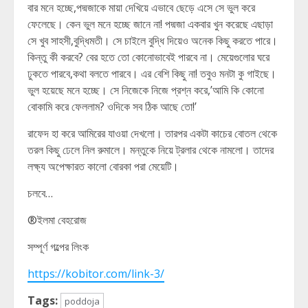
বার মনে হচ্ছে,পদ্মজাকে মায়া দেখিয়ে এভাবে ছেড়ে এসে সে ভুল করে
ফেলেছে। কেন ভুল মনে হচ্ছে জানে না! পদ্মজা একবার খুন করেছে এছাড়া
সে খুব সাহসী,বুদ্ধিমতী। সে চাইলে বুদ্ধি দিয়েও অনেক কিছু করতে পারে।
কিন্তু কী করবে? বের হতে তো কোনোভাবেই পারবে না। মেয়েগুলোর ঘরে
ঢুকতে পারবে,কথা বলতে পারবে। এর বেশি কিছু না! তবুও মনটা কু গাইছে।
ভুল হয়েছে মনে হচ্ছে। সে নিজেকে নিজে প্রশ্ন করে,’আমি কি কোনো
বোকামি করে ফেললাম? ওদিকে সব ঠিক আছে তো!’
রাফেদ হা করে আমিরের যাওয়া দেখলো। তারপর একটা কাচের বোতল থেকে
তরল কিছু ঢেলে নিল রুমালে। মন্তুকে নিয়ে ট্রলার থেকে নামলো। তাদের
লক্ষ্য অপেক্ষারত কালো বোরকা পরা মেয়েটি।
চলবে…
®ইলমা বেহরোজ
সম্পূর্ণ গল্পের লিংক
https://kobitor.com/link-3/
Tags:
poddoja