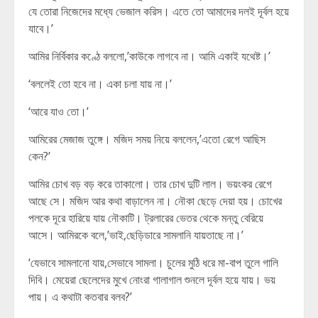
যে তোরা নিজেদের মধ্যে ভেজাল করিস। এতে তো আমাদের দলই দূর্বল হয়ে
যাবে।’
আমির নির্বিকার কণ্ঠে বললো,’কাউকে লাগবে না। আমি একাই যথেষ্ট।’
‘বললেই তো হবে না। একা চলা যায় না।’
‘আরে যাও তো।’
আমিরের মেজাজ তুঙ্গে। মজিদ সময় নিয়ে বললেন,’এতো রেগে আছিস
কেন?’
আমির চোখ বড় বড় করে তাকালো। তার চোখ দুটি লাল। ভয়ংকর রেগে
আছে সে। মজিদ আর কথা বাড়ালেন না। নৌকা ছেড়ে দেয়া হয়। চোখের
পলকে দূরে হারিয়ে যায় নৌকাটি। ট্রলারের ভেতর থেকে মন্তু বেরিয়ে
আসে। আমিরকে বলে,’ভাই,ছেড়িডারে সামলানি যায়তাছে না।’
‘যেভাবে সামলানো যায়,সেভাবে সামলা। চুলের মুঠি ধরে মা-বাপ তুলে গালি
দিবি। মেয়েরা ছেলেদের মুখে নোংরা গালাগাল শুনলে দূর্বল হয়ে যায়। ভয়
পায়। এ কথাটা কতবার বলব?’