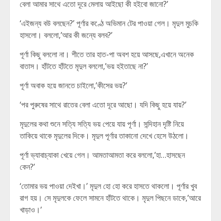
বেলা আমার সাথে এতো দূরে মেলায় আইছো কী হইবো জানো?’
‘এইজন্য বউ বলছেন?’ পূর্ণার কণ্ঠে অভিমান টের পাওয়া গেল। মৃদুল মুচকি
হাসলো। বললো,’আর কী জন্যে বলব?’
পূর্ণা কিছু বললো না। শীতে তার হাত-পা অবশ হয়ে আসছে,এখানে অনেক
বাতাস। হাঁটতে হাঁটতে মৃদুল বললো,’ভয় হইতাছে না?’
পূর্ণা অবাক হয়ে জানতে চাইলো,’কীসের ভয়?’
‘পর পুরুষের সাথে রাতের বেলা এতো দূরে আছো। যদি কিছু হয়ে যায়?’
মৃদুলের কথা শুনে সত্যি সত্যি ভয় পেয়ে যায় পূর্ণা। সন্দিহান দৃষ্টি নিয়ে
তাকিয়ে থাকে মৃদুলের দিকে। মৃদুল পূর্ণার তাকানো দেখে হেসে উঠলো।
পূর্ণা ভ্যাবাচ্যাকা খেয়ে গেল। আমতাআমতা করে বললো,’হা…হাসছেন
কেন?’
‘তোমার ভয় পাওয়া দেইখা।’ মৃদুল হো হো করে হাসতে থাকলো। পূর্ণার খুব
রাগ হয়। সে মৃদুলকে ফেলে সামনে হাঁটতে থাকে। মৃদুল পিছনে ডাকে,’আরে
খাড়াও।’