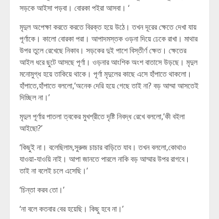
সড়কে আইসা পড়বা। বোরকা পইরা আসবা। ‘
মৃদুল অপেক্ষা করতে করতে বিরক্ত হয়ে উঠে। তখন দূরের ক্ষেতে দেখা যায়
পূর্ণাকে। কালো বোরকা পরা। আপাদমস্তক ওড়না দিয়ে ঢেকে রাখা। মাথার
উপর তুলে রেখেছে নিকাব। সড়কের দুই পাশে বিস্তীর্ণ ক্ষেত। ক্ষেতের
আইল ধরে ছুটে আসছে পূর্ণা। ওড়নার আংশিক অংশ বাতাসে উড়ছে। মৃদুল
মনোমুগ্ধ হয়ে তাকিয়ে থাকে। পূর্ণা মৃদুলের কাছে এসে হাঁপাতে থাকলো।
হাঁপাতে,হাঁপাতে বললো,’অনেক দেরি হয়ে গেছে তাই না? বড় আম্মা আসতেই
দিচ্ছিল না।’
মৃদুল পূর্ণার পাতলা ত্বকের মুখশ্রীতে দৃষ্টি নিবদ্ধ রেখে বললো,’কী বইলা
আইছো?’
‘কিছুই না। বলেছিলাম,সুরুজ চাচার বাড়িতে যাব। তখন বললো,কোথাও
যাওয়া-যাওয়ি নাই। আপা জানতে পারলে নাকি বড় আম্মার উপর রাগবে।
তাই না বলেই চলে এসেছি।’
‘চিন্তা করব তো।’
‘না বলে কতবার বের হয়েছি। কিছু হবে না।’