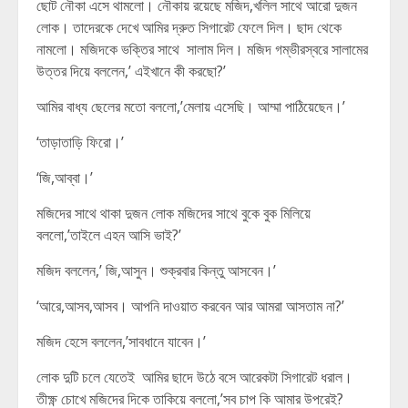
ছোট নৌকা এসে থামলো। নৌকায় রয়েছে মজিদ,খলিল সাথে আরো দুজন
লোক। তাদেরকে দেখে আমির দ্রুত সিগারেট ফেলে দিল। ছাদ থেকে
নামলো। মজিদকে ভক্তির সাথে সালাম দিল। মজিদ গম্ভীরস্বরে সালামের
উত্তর দিয়ে বললেন,’ এইখানে কী করছো?’
আমির বাধ্য ছেলের মতো বললো,’মেলায় এসেছি। আম্মা পাঠিয়েছেন।’
‘তাড়াতাড়ি ফিরো।’
‘জি,আব্বা।’
মজিদের সাথে থাকা দুজন লোক মজিদের সাথে বুকে বুক মিলিয়ে
বললো,’তাইলে এহন আসি ভাই?’
মজিদ বললেন,’ জি,আসুন। শুক্রবার কিন্তু আসবেন।’
‘আরে,আসব,আসব। আপনি দাওয়াত করবেন আর আমরা আসতাম না?’
মজিদ হেসে বললেন,’সাবধানে যাবেন।’
লোক দুটি চলে যেতেই আমির ছাদে উঠে বসে আরেকটা সিগারেট ধরাল।
তীক্ষ্ণ চোখে মজিদের দিকে তাকিয়ে বললো,’সব চাপ কি আমার উপরেই?