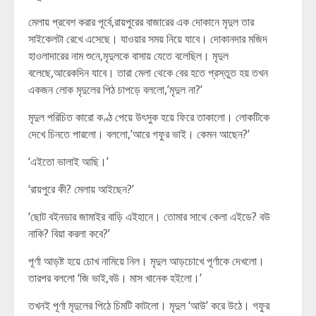
মেলায় প্রবেশ করার পূর্বে,রায়পুরের বাজারের এক দোকানে মৃদুল তার
সাইকেলটা রেখে এসেছে। যাওয়ার সময় নিয়ে যাবে। দোকানদার মজিদ
হাওলাদারের নাম শুনে,মৃদুলকে বাসায় যেতে বলেছিল। মৃদুল
বলেছে,আরেকদিন যাবে। তারা মেলা থেকে বের হতে প্রস্তুত হয় তখন
একজন লোক মৃদুলের পিঠ চাপড়ে বললো,’মৃদুল না?’
মৃদুল পরিচিত কারো কণ্ঠ পেয়ে উৎসুক হয়ে ফিরে তাকালো। লোকটিকে
দেখে চিনতে পারলো। বললো,’আরে গফুর ভাই। কেমন আছেন?’
‘এইতো ভালাই আছি।’
‘রায়পুরে কী? মেলায় আইছেন?’
‘ছোট বইনডার জামাইর বাড়ি এইহানে। তোমার সাথে কেলা এইডে? বউ
নাকি? বিয়া করলা কবে?’
পূর্ণা আড়ষ্ট হয়ে চোখ নামিয়ে নিল। মৃদুল আড়চোখে পূর্ণাকে দেখলো।
তারপর বললো ‘জি ভাই,বউ। মাস খানেক হইলো।’
তখনই পূর্ণা মৃদুলের পিঠে চিমটি কাটলো। মৃদুল ‘আউ’ করে উঠে। গফুর