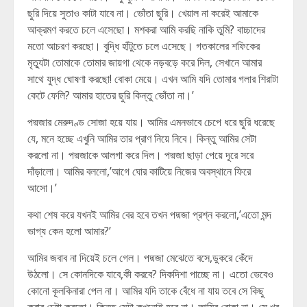
ছুরি দিয়ে সুতাও কাটা যাবে না। ভোঁতা ছুরি। খেয়াল না করেই আমাকে
আক্রমণ করতে চলে এসেছো। মশকরা আমি করছি নাকি তুমি? বাচ্চাদের
মতো আচরণ করছো। বুদ্ধি হাঁটুতে চলে এসেছে। গতকালের শফিকের
মৃত্যুটা তোমাকে তোমার জায়গা থেকে নড়বড়ে করে দিল, সেখানে আমার
সাথে যুদ্ধ ঘোষণা করছো! বোকা মেয়ে। এখন আমি যদি তোমার গলার শিরাটা
কেটে ফেলি? আমার হাতের ছুরি কিন্তু ভোঁতা না।’
পদ্মজার মেরুদণ্ড সোজা হয়ে যায়। আমির এমনভাবে চেপে ধরে ছুরি ধরেছে
যে, মনে হচ্ছে এখুনি আমির তার প্রাণ নিয়ে নিবে। কিন্তু আমির সেটা
করলো না। পদ্মজাকে আলগা করে দিল। পদ্মজা ছাড়া পেয়ে দূরে সরে
দাঁড়ালো। আমির বললো,’আগে ঘোর কাটিয়ে নিজের অবস্থানে ফিরে
আসো।’
কথা শেষ করে যখনই আমির বের হবে তখন পদ্মজা প্রশ্ন করলো,’এতো মন্দ
ভাগ্য কেন হলো আমার?’
আমির জবাব না দিয়েই চলে গেল। পদ্মজা মেঝেতে বসে,ডুকরে কেঁদে
উঠলো। সে কোনদিকে যাবে,কী করবে? দিকদিশা পাচ্ছে না। এতো ভেবেও
কোনো কূলকিনারা পেল না। আমির যদি তাকে বেঁধে না যায় তবে সে কিছু