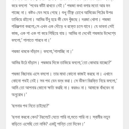
করে বললো ‘পথের কাঁটা রাখতে নেই।’ পদ্মজা কথা বলার মতো আর মন
পাচ্ছে না। কষ্টও যেন সয়ে গেছে। শুধু তীক্ষ্ণ চোখে আমিরের পিঠের উপর
তাকিয়ে রইলো। আমির উঁবু হয়ে কী যেন খুঁজছে। দরজা খোলা। পদ্মজা
পরিকল্পনা করলো,সে এখন এক দৌড়ে ধ রক্তে চলে যাবে। যে ভাবনা সেই
কাজ, এক পা এক পা করে পিছিয়ে যায়। আমির না দেখেই পদ্মজার উদ্দেশ্যে
বললো,’ পালাতে পারবে না।’
পদ্মজা থমকে দাঁড়াল। বললো,’পালাচ্ছি না।’
আমির উঠে দাঁড়াল। পদ্মজার দিকে তাকিয়ে বললো,’তো কোথায় যাচ্ছো?’
পদ্মজা বিছানায় এসে বসলো। তার মাথা কোনো কাজই করছে না। এখানে
কোনো পথই নেই। সব পথ যেন বন্ধ করা। সে ভীষণ বিরক্তি নিয়ে বললো,’
আমি তো আপনার কোনো ক্ষতি করছি না। করবও না। আমাকে বাঁধবেন না
অনুরোধ।’
‘ছলনার পথ নিতে চাইছো?’
‘ছলনা করবো কেন? টয়লেটে যেতে পারি না,শুতে পারি না। স্বামীর নতুন
বাড়িতে এসেছি তো নাকি? একটু শান্তি তো দিবেন।’