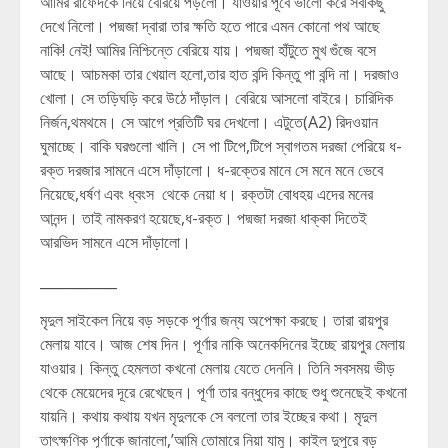
আমির রাফেদকে নিয়ে বেরিয়ে পড়লো। যাওয়ার পূর্বে ভালো করে সবকিছু
দেখে নিলো। পদ্মজা দ্বারা তার ক্ষতি হতে পারে এমন কোনো পথ আছে
নাকি! নেই! আমির নিশ্চিন্তে বেরিয়ে যায়। পদ্মজা হাঁটুতে মুখ গুঁজে বসে
আছে। আচমকা তার খেয়াল হলো,তার হাত বন্দি কিন্তু পা বন্দি না। দরজাও
খোলা। সে তড়িঘড়ি করে উঠে দাঁড়াল। বেরিয়ে আসলো বাইরে। চারিদিক
নির্জন,থমথমে। সে আগে প্রতিটি ঘর দেখলো। এটুতে(A2) রিদওয়ান
ঘুমাচ্ছে। বাকি ঘরগুলো খালি। সে পা টিপে,টিপে স্বাগতম দরজা পেরিয়ে ধ-
রক্ত দরজার সামনে এসে দাঁড়ালো। ধ-রক্তের মানে সে মনে মনে ভেবে
নিয়েছে,ধর্ষণ এবং ধ্বংস থেকে নেয়া ধ। রক্তটা বোধহয় এদের মনের
আনন্দ। তাই নামকরণ হয়েছে,ধ-রক্ত। পদ্মজা দরজা ধাক্কা দিতেই
আরভিদ সামনে এসে দাঁড়ালো।
___________
মৃদুল সাইকেল নিয়ে বড় সড়কে পূর্ণার জন্য অপেক্ষা করছে। তারা রায়পুর
মেলায় যাবে। আজ শেষ দিন। পূর্ণার নাকি অনেকদিনের ইচ্ছে রায়পুর মেলায়
যাওয়ার। কিন্তু হেমলতা কখনো মেলায় যেতে দেননি। তিনি সবসময় ভীড়
থেকে মেয়েদের দূরে রেখেছেন। পূর্ণা তার বন্ধুদের কাছে শুধু শুনেছেই কখনো
যায়নি। কথায় কথায় যখন মৃদুলকে সে বললো তার ইচ্ছের কথা। মৃদুল
তাৎক্ষণিক পূর্ণাকে জানালো,’আমি তোমারে নিয়া যামু। কাইল দুপুরে বড়