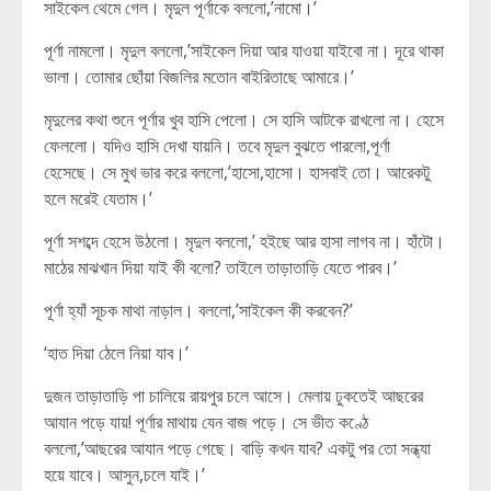
সাইকেল থেমে গেল। মৃদুল পূর্ণাকে বললো,’নামো।’
পূর্ণা নামলো। মৃদুল বললো,’সাইকেল দিয়া আর যাওয়া যাইবো না। দূরে থাকা
ভালা। তোমার ছোঁয়া বিজলির মতোন বাইরিতাছে আমারে।’
মৃদুলের কথা শুনে পূর্ণার খুব হাসি পেলো। সে হাসি আটকে রাখলো না। হেসে
ফেললো। যদিও হাসি দেখা যায়নি। তবে মৃদুল বুঝতে পারলো,পূর্ণা
হেসেছে। সে মুখ ভার করে বললো,’হাসো,হাসো। হাসবাই তো। আরেকটু
হলে মরেই যেতাম।’
পূর্ণা সশব্দে হেসে উঠলো। মৃদুল বললো,’ হইছে আর হাসা লাগব না। হাঁটো।
মাঠের মাঝখান দিয়া যাই কী বলো? তাইলে তাড়াতাড়ি যেতে পারব।’
পূর্ণা হ্যাঁ সূচক মাথা নাড়াল। বললো,’সাইকেল কী করবেন?’
‘হাত দিয়া ঠেলে নিয়া যাব।’
দুজন তাড়াতাড়ি পা চালিয়ে রায়পুর চলে আসে। মেলায় ঢুকতেই আছরের
আযান পড়ে যায়! পূর্ণার মাথায় যেন বাজ পড়ে। সে ভীত কণ্ঠে
বললো,’আছরের আযান পড়ে গেছে। বাড়ি কখন যাব? একটু পর তো সন্ধ্যা
হয়ে যাবে। আসুন,চলে যাই।’