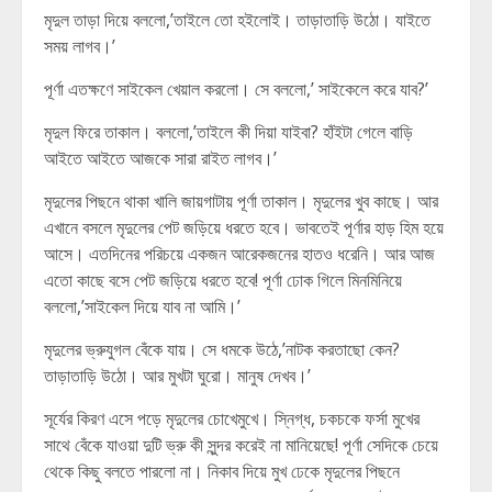
মৃদুল তাড়া দিয়ে বললো,’তাইলে তো হইলোই। তাড়াতাড়ি উঠো। যাইতে
সময় লাগব।’
পূর্ণা এতক্ষণে সাইকেল খেয়াল করলো। সে বললো,’ সাইকেলে করে যাব?’
মৃদুল ফিরে তাকাল। বললো,’তাইলে কী দিয়া যাইবা? হাঁইটা গেলে বাড়ি
আইতে আইতে আজকে সারা রাইত লাগব।’
মৃদুলের পিছনে থাকা খালি জায়গাটায় পূর্ণা তাকাল। মৃদুলের খুব কাছে। আর
এখানে বসলে মৃদুলের পেট জড়িয়ে ধরতে হবে। ভাবতেই পূর্ণার হাড় হিম হয়ে
আসে। এতদিনের পরিচয়ে একজন আরেকজনের হাতও ধরেনি। আর আজ
এতো কাছে বসে পেট জড়িয়ে ধরতে হবে! পূর্ণা ঢোক গিলে মিনমিনিয়ে
বললো,’সাইকেল দিয়ে যাব না আমি।’
মৃদুলের ভ্রুযুগল বেঁকে যায়। সে ধমকে উঠে,’নাটক করতাছো কেন?
তাড়াতাড়ি উঠো। আর মুখটা ঘুরো। মানুষ দেখব।’
সূর্যের কিরণ এসে পড়ে মৃদুলের চোখেমুখে। স্নিগ্ধ, চকচকে ফর্সা মুখের
সাথে বেঁকে যাওয়া দুটি ভ্রু কী সুন্দর করেই না মানিয়েছে! পূর্ণা সেদিকে চেয়ে
থেকে কিছু বলতে পারলো না। নিকাব দিয়ে মুখ ঢেকে মৃদুলের পিছনে