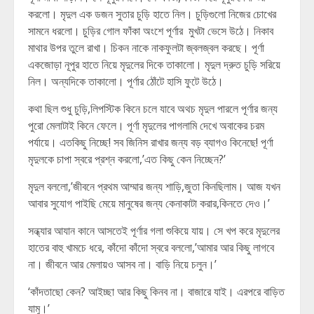
করলো। মৃদুল এক ডজন সুতার চুড়ি হাতে নিল। চুড়িগুলো নিজের চোখের
সামনে ধরলো। চুড়ির গোল ফাঁকা অংশে পূর্ণার মুখটা ভেসে উঠে। নিকাব
মাথার উপর তুলে রাখা। চিকন নাকে নাকফুলটা জ্বলজ্বল করছে। পূর্ণা
একজোড়া নূপুর হাতে নিয়ে মৃদুলের দিকে তাকালো। মৃদুল দ্রুত চুড়ি সরিয়ে
নিল। অন্যদিকে তাকালো। পূর্ণার ঠোঁটে হাসি ফুটে উঠে।
কথা ছিল শুধু চুড়ি,লিপস্টিক কিনে চলে যাবে অথচ মৃদুল পারলে পূর্ণার জন্য
পুরো মেলাটাই কিনে ফেলে। পূর্ণা মৃদুলের পাগলামি দেখে অবাকের চরম
পর্যায়ে। এতকিছু নিচ্ছে! সব জিনিস রাখার জন্য বড় ব্যাগও কিনেছে! পূর্ণা
মৃদুলকে চাপা স্বরে প্রশ্ন করলো,’এত কিছু কেন নিচ্ছেন?’
মৃদুল বললো,’জীবনে প্রথম আম্মার জন্য শাড়ি,জুতা কিনছিলাম। আজ যখন
আবার সুযোগ পাইছি মেয়ে মানুষের জন্য কেনাকাটা করার,কিনতে দেও।’
সন্ধ্যার আযান কানে আসতেই পূর্ণার গলা শুকিয়ে যায়। সে খপ করে মৃদুলের
হাতের বাহু খামচে ধরে, কাঁদো কাঁদো স্বরে বললো,’আমার আর কিছু লাগবে
না। জীবনে আর মেলায়ও আসব না। বাড়ি নিয়ে চলুন।’
‘কাঁদতাছো কেন? আইচ্ছা আর কিছু কিনব না। বাজারে যাই। এরপরে বাড়িত
যামু।’