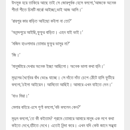
উৎসুক হয়ে তাকিয়ে আছে তাই সে জোরপূর্বক হেসে বললো,’আজকে অনেক
শীত! শীতে চিমটি মারে! আইচ্ছা,ভাই আজ আসি।’
‘রায়পুর কার বাড়িত আইছো কইলা না তো?’
‘অলন্দপুরে আইছি,ফুফুর বাড়িত। এহন যাই ভাই।’
‘মজিদ হাওলাদার তোমার ফুফুর ভাসুর না?’
‘জি।’
‘মানুষটারে দেখার অনেক ইচ্ছা আছিলো। অনেক ভালা কথা হুনি।’
মৃদুলের ধৈর্য্যের বাঁধ ভেঙে যাচ্ছে। সে দাঁতে দাঁত চেপে ঠোঁটে হাসি ফুটিয়ে
বললো,’চইলা আইয়েন। আমিতো আছিই। আমারে এখন যাইতে দেন।’
‘যাও মিয়া।’
মেলার বাইরে এসে পূর্ণা বললো,’বউ বললেন কেন?’
মৃদুল বললো,’তে কী কইতাম? গ্রামে তোমারে আমারে মানুষ এক লগে কথা
কইতে দেখে,হাঁটতে দেখে। এতেই নিন্দা করে। এখন যদি কেউ জানে সন্ধ্যা