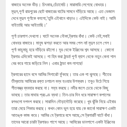
বাজারে অনেক ভীড়। চিৎকার,চেঁচামেচি। মারামারি লেগেছে বোধহয়।
মৃদুল,পূর্ণা রায়পুরের ছোট বাজারের ঘাটের সামনে দাঁড়িয়ে আছে। এত ভেজাল
দেখে মৃদুল পূর্ণাকে বললো,’তুমি এইখানে খাড়াও। এইদিকে কেউ নাই। আমি
যাইতাছি আর আইতাছি।’
পূর্ণা চারপাশ দেখলো। ঘাটে অনেক নৌকা,ট্রলার বাঁধা। কেউ নেই,সবাই
বোধহয় বাজারে। মানুষ ঝগড়া করতে আর সময় পেল না! মৃদুল চলে গেল।
পূর্ণা কাচুমাচু হয়ে দাঁড়িয়ে রইলো। দূর থেকে ইঞ্জিনের শব্দ আসছে। কোনো
ট্রলার এদিকেই আসছে। গা হিম করা ঠান্ডা! পূর্ণা ব্যাগ থেকে নতুন কেনা শাল
বের করে গায়ে জড়িয়ে নিল। এবার ঠান্ডা কম লাগছে!
ট্রলারের ছাদে বসে আমির সিগারেট ফুঁকছে। তার এক পা ঝুলছে। শীতের
তীব্রতায় আমিরের রক্ত চলাচল বন্ধ হওয়ার উপক্রম। তবুও উঠে গিয়ে
শীতবস্ত্র ব্যবহার করছে না। সহ্য করছে। নদীর জলে চেয়ে থেকে কিছু
ভাবছে। তার মাথায় প্রচণ্ড ব্যথা। তিন-চার দিন ধরে সারাক্ষণ কপালের
রগগুলো দপদপ করছে। সারাদিন দৌড়াদৌড়ি করেছে। খুব ঝুঁকি নিয়ে এইবার
তারা মেয়ে শিকার করছে। কখন কোন ভুল হয়ে যায় কে জানে! সারাক্ষণ একটা
আতঙ্ক কাজ করে। আমির যে ট্রলারে বসে আছে,সে ট্রলারটি ঘাটে বাঁধা।
তাদের আরো চারটা ট্রলারও পাশে আছে। আমিরের ডানপাশে একটা ইঞ্জিনের