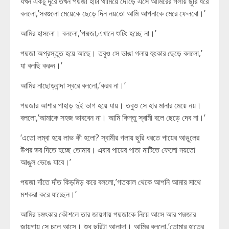
যখন একটু দূরে তখন পদ্মজা হাঁটা থামিয়ে দৌড়ে এসে আমিরের গলায় ছুরি ধরে
বললো,’সবগুলো মেয়েকে ছেড়ে দিন নয়তো আমি আপনাকে মেরে ফেলবো।’
আমির হাসলো। বললো,’পদ্মজা,এখানে শুটিং হচ্ছে না।’
পদ্মজা অপ্রস্তুত হয়ে আছে। তবুও সে ভাঙা গলায় হুংকার ছেড়ে বললো,’
যা বলছি করুন।’
আমির নাছোড়বান্দা স্বরে বললো,’করব না।’
পদ্মজার আশার পাহাড় দুই ভাগ হয়ে যায়। তবুও সে হার মানার মেয়ে নয়।
বললো,’আমাকে সহজ ভাববেন না। আমি কিন্তু স্বামী বলে ছেড়ে দেব না।’
‘এতো লম্বা হয়ে লাভ কী হলো? স্বামীর গলায় ছুরি ধরতে পায়ের আঙুলের
উপর ভর দিতে হচ্ছে তোমার। এবার পায়ের পাতা মাটিতে ফেলো নয়তো
আঙুল ভেঙে যাবে।’
পদ্মজা দাঁতে দাঁত কিড়মিড় করে বললো,’গতকাল থেকে আপনি আমার সাথে
মশকরা করে যাচ্ছেন।’
আমির চমৎকার কৌশলে তার জায়গায় পদ্মজাকে নিয়ে আসে আর পদ্মজার
জায়গায় সে চলে আসে। শুধু ছুরিটা আলাদা। আমির বললো,’তোমার হাতের