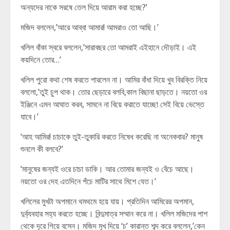
অন্যদের নাকে সরষে তেল দিয়ে আরাম করা হচ্ছে?’
মজিদ বললেন,’আরে আব্বা আমার! আমরাও তো আছি।’
খলিল বাঁকা স্বরে বললেন,’সারাবছর তো আমরাই এইহানে দৌড়াই। এই
কয়দিনে তোর…’
খলিল পুরো কথা শেষ করতে পারলেন না। আমির বাঁধা দিয়ে খুব বিরক্তি নিয়ে
বললো,’তুই চুপ থাক। তোর ছেড়ারে বলবি,কাল বিছানা ছাড়তে। নয়তো ওর
ইঞ্জিনে এমন আঘাত করব, সামনে না বিয়ে করাতে যাচ্ছো সেই বিয়ে ভেস্তে
যাবে।’
‘আহ আমির! চাচাকে তুই-তুকারি করতে নিষেধ করেছি না অনেকবার? মানুষ
শুনলে কী বলবে?’
‘মানুষের জন্যই ওরে চাচা ডাকি। আর তোমার জন্যই ও বেঁচে আছে।
নয়তো ওর দেহ এতদিনে পঁচে মাটির সাথে মিশে যেত।’
খলিলের মুখটা অপমানে থমথমে হয়ে যায়। প্রতিদিন আমিরের অপমান,
দুর্ব্যবহার সহ্য করতে হচ্ছে। বিন্দুমাত্র সম্মান করে না। খলিল মজিদের পাশ
থেকে দূরে গিয়ে বসেন। মজিদ মুখ দিয়ে ‘চ’ কারান্ত শব্দ করে বললেন,’কেন