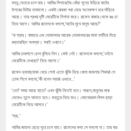
মন্তু ভেতরে চলে যায়। আমির সিগারেটের ধোঁয়া শূন্যে উড়িয়ে ঘাটের
উপরের ভিটায় তাকালো। একটা বোরকা পরা মেয়ে অনেকক্ষণ ধরে দাঁড়িয়ে
আছে। তার প্রখর দৃষ্টি মেয়েটিকে নিশানা করে। রাফেদ বাজার থেকে রঙ চা
নিয়ে আসে। আমির রাফেদকে বললো,’ঘাটের মুখে মানুষ আছে?’
‘না স্যার। বাজারে এক দোকানদার আরেক দোকানদারের মাথা ফাটিয়ে দিয়ে
রক্তারক্তি অবস্থা। সবাই ওখানে।’
আমির চারপাশে চোখ বুলিয়ে নিল। কেউ নেই। রাফেদকে বললো,’ওইযে
মেয়েটিকে দেখছো? নিয়ে আসো।’
রাফেদ ভ্যাবাচ্যাকা খেয়ে গেল! এতো ঝুঁকি নিয়ে খোলা জায়গায় শিকার! সে
ঢোক গিলে বললো,’কী বলেন স্যার! এভাবে…’
‘তো? সময় আছে হাতে? এখন ঝুঁকি নিতেই হবে। পারলে,মানুষের মাঝ
থেকেও তুলে আনতে হবে। মন্তুরে নিয়ে যাও। কোনোরকম বিপদ ছাড়া
মেয়েটিকে নিয়ে আসবে।’
‘স্যা..’
আমির জায়গা ছেড়ে দূরে চলে যায়। রাফেদের কথা সে শুনলো না। তার বার