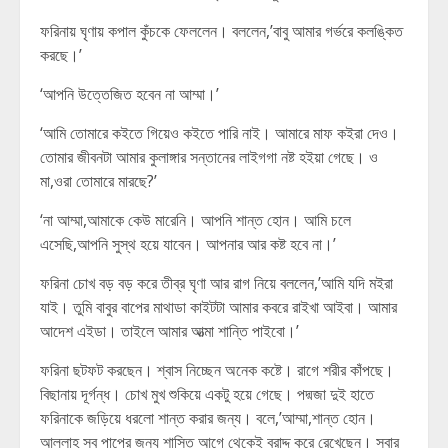
ফরিনায় ঘৃণায় কপাল কুঁচকে ফেললেন। বললেন,’বাবু আমার গর্ভরে কলঙ্কিত
করছে।’
‘আপনি উত্তেজিত হবেন না আম্মা।’
‘আমি তোমারে কইতে গিয়েও কইতে পারি নাই। আমারে মাফ কইরা দেও।
তোমার জীবনটা আমার কুলাঙ্গার সন্তানের লাইগগা নষ্ট হইয়া গেছে। ও
মা,ওরা তোমারে মারছে?’
‘না আম্মা,আমাকে কেউ মারেনি। আপনি শান্ত হোন। আমি চলে
এসেছি,আপনি সুস্থ হয়ে যাবেন। আপনার আর কষ্ট হবে না।’
ফরিনা চোখ বড় বড় করে তীব্র ঘৃণা আর রাগ নিয়ে বললেন,’আমি যদি মইরা
যাই। তুমি বাবুর বাপের মাথাডা কাইটটা আমার কবরে রাইখা আইবা। আমার
আদেশ এইডা। তাইলে আমার আত্মা শান্তি পাইবো।’
ফরিনা ছটফট করছেন। শ্বাস নিচ্ছেন অনেক কষ্টে। রাগে শরীর কাঁপছে।
বিছানায় দূর্গন্ধ। চোখ মুখ শুকিয়ে একটু হয়ে গেছে। পদ্মজা দুই হাতে
ফরিনাকে জড়িয়ে ধরলো শান্ত করার জন্য। বলে,’আম্মা,শান্ত হোন।
আল্লাহ সব পাপের জন্য শাস্তি আগে থেকেই বরাদ্দ করে রেখেছেন। সবার