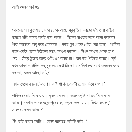
আমি পদ্মজা পর্ব ৭১
_________
সকালের ঘন কুয়াশার চাদরে ঢেকে আছে প্রকৃতি। কাঠের দুই তলা বাড়ির
উঠানে শুটিং দলের সবাই বসে আছে। হিমেল হাওয়ার সঙ্গে আসা কনকনে
শীত সবাইকে কাবু করে ফেলেছে। সবার মুখ থেকে ধোঁয়া বের হচ্ছে। শাকিল
নামে একটা ছেলে উঠানের মাঝে আগুন ধরালো। লিখন আগুন থেকে তাপ
নেয়। তীব্র ঠান্ডার জন্য শুটিং এগোচ্ছে না। বার বার পিছিয়ে যাচ্ছে। সূর্য
যখন আকাশে উদিত হয়,মৃদুলের দেখা মিলে। সে লিখনের সাথে করমর্দন করে
বললো,’কেমন আছো ভাই?’
লিখন হেসে বললো,’ভালো। এই শাকিল,একটা চেয়ার দিয়ে যাও।’
শাকিল চেয়ার দিয়ে যায়। মৃদুল বসলো। দুজন বড়ই গাছের নিচে বসে
আছে। সেখান থেকে অলন্দপুরের বড় সড়ক দেখা যায়। লিখন বললো,’
তারপর কেমন আছো?’
‘জি ভাই,ভালো আছি। একটা দরকারে আইছি ভাই।’