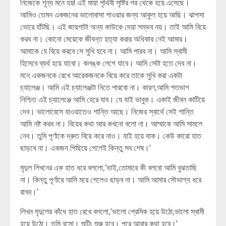
নিজেকে শূন্য মনে হয়! এই মায়া পৃথিবী সৃষ্টির পর থেকে হয়ে এসেছে।
আমিও তেমন একজনের ভালোবাসা পাওয়ার জন্য আকুল হয়ে আছি। ঝাপসা
ভোরে হাঁটছি। এই জায়গাটা অন্য কাউকে দেয়া সম্ভব নয়। তাই আমি বিয়ে
করব না। কোনো মেয়েকে জীবন্ত হত্যা করার অধিকার নেই আমার।
আমাকে যে বিয়ে করবে সে সুখি হবে না। আমি পারব না। আমি স্বামী
হিসেবে ব্যর্থ হয়ে যাবো। কলঙ্ক লেগে যাবে। আমি সেটা হতে দেব না।
মনে একজনকে রেখে আরেকজনকে বিয়ে করে তাকে সুখি করা একটা
চ্যালেঞ্জ। আমি এই চ্যালেঞ্জটা নিতে পারবো না। কারণ,আমি শতভাগ
নিশ্চিত এই চ্যালেঞ্জে আমি হেরে যাব। যে যাই ভাবুক। একাই জীবন কাটিয়ে
দেব। ভালোবেসে যাওয়াতেও শান্তি আছে। নিজের স্বার্থে সেই শান্তি
আমি নষ্ট করব না। বিয়ের কথা আর কখনো বলো না। আম্মাকে আমি সামলে
নেব। তুমি পূর্ণাকে দ্রুত বিয়ে করে নাও। যাই হয়ে যাক। কেউ কারো হাত
ছাড়বে না। একজন পিছিয়ে গেলেই কিন্তু সব শেষ।’
মৃদুল লিখনের এক হাত ধরে বললো,’ভাই,তোমারে কী বলবো আমি বুঝতাছি
না। কিন্তু পূর্ণারে আমি মরে গেলেও ছাড়ব না। আমি আমার সৌভাগ্য ধরে
রাখব।’
লিখন মৃদুলের কাঁধে হাত রেখে বললো,’ভালো প্রেমিক হয়ে উঠো,ভালো স্বামী
হয়ে উঠো। তুমি বসো। শুটিং শুরু হবে। পরে আবার কথা হবে।’