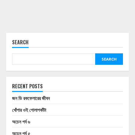
SEARCH
SEARCH
RECENT POSTS
জন ডি রকফেলারের জীবন
খোঁপার ওই গোলাপকাঁটা
অচেন পর্ব ৬
অচেন পর্ব ৫