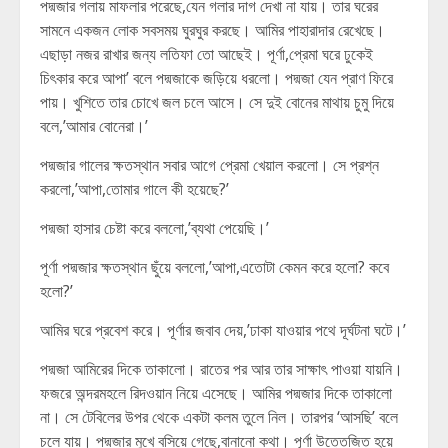
পদ্মজার গলায় মাফলার পরেছে,যেন গলার দাগ দেখা না যায়। তার ঘরের
সামনে একজন লোক সবসময় ঘুরঘুর করছে। আমির পাহারাদার রেখেছে।
এছাড়া নজর রাখার জন্য লতিফা তো আছেই। পূর্ণা,প্রেমা ঘরে ঢুকেই
চিৎকার করে আপা’ বলে পদ্মজাকে জড়িয়ে ধরলো। পদ্মজা যেন প্রাণ ফিরে
পায়। খুশিতে তার চোখে জল চলে আসে। সে দুই বোনের মাথায় চুমু দিয়ে
বলে,’আমার বোনেরা।’
পদ্মজার গালের ক্ষতস্থান সবার আগে প্রেমা খেয়াল করলো। সে প্রশ্ন
করলো,’আপা,তোমার গালে কী হয়েছে?’
পদ্মজা হাসার চেষ্টা করে বললো,’ব্যথা পেয়েছি।’
পূর্ণা পদ্মজার ক্ষতস্থান ছুঁয়ে বললো,’আপা,এতোটা কেমন করে হলো? কবে
হলো?’
আমির ঘরে প্রবেশ করে। পূর্ণার জবাব দেয়,’ঢাকা যাওয়ার পথে দূর্ঘটনা ঘটে।’
পদ্মজা আমিরের দিকে তাকালো। রাতের পর আর তার সাক্ষাৎ পাওয়া যায়নি।
ফজরে অন্দরমহলে রিদওয়ান নিয়ে এসেছে। আমির পদ্মজার দিকে তাকালো
না। সে টেবিলের উপর থেকে একটা কলম তুলে নিল। তারপর ‘আসছি’ বলে
চলে যায়। পদ্মজার মুখে বসিয়ে গেছে,বানানো কথা। পূর্ণা উত্তেজিত হয়ে