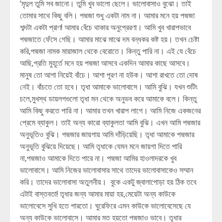
‘মৃদুল তুমি সব জানো। তুমি খুব ভালো ছেলে। ভালোবাসাও বুঝো। তাই
তোমার সাথে কিছু বলি। পদ্মজা শুধু একটা নাম না। আমার মনে হয় পদ্মজা
শব্দটা একটা প্রাণ! আমার বেঁচে থাকার অনুপ্রেরণা। আমি খুব খারাপভাবে
পদ্মজাতে ফেঁসে গেছি। আমার মাঝে মাঝে দম বন্ধকর কষ্ট হয়। তখন চেষ্টা
করি,পদ্মজা নামক মায়াজাল থেকে বেরোতে। কিন্তু পারি না। এই যে বেঁচে
আছি,প্রতি মুহূর্তে মনে হয় পদ্মজা আসবে একদিন আমার কাছে আসবে।
মানুষ তো আশা নিয়েই বাঁচে। আশা পূরণ না হউক। আশা রাখতে তো দোষ
নেই। বাঁচতে তো হবে। তৃধা আমাকে ভালোবাসে। আমি বুঝি। যখন শুটিং
চলে,মুখস্থ ডায়লগগুলো তৃধা মন থেকে অনুভব করে আমাকে বলে। কিন্তু
আমি কিছু করতে পারি না। আমার তখন খারাপ লাগে। আমি নিজে একজনের
প্রেমে ব্যাকুল। তাই অন্য কারো ব্যাকুলতা আমি বুঝি। এখন আমি পদ্মজার
অনুভূতিও বুঝি। পদ্মজার জায়গায় আমি দাঁড়িয়েছি। তৃধা আমাকে পদ্মজার
অনুভূতি বুঝিয়ে দিয়েছে। আমি তৃধাকে যেমন মনে জায়গা দিতে পারি
না,পদ্মজাও আমাকে দিতে পারে না। পদ্মজা আমির হাওলাদরকে খুব
ভালোবাসে। আমি নিজের ভালোবাসার সাথে তাদের ভালোবাসাকেও সম্মান
করি। তাদের ভালোবাসা অতুলনীয়। বুকে একটু জ্বালাপোড়া হয় ঠিক তবে
এটাই বাস্তবতা! তৃধার জন্য আমার মায়া হয়,মেয়েটা অন্য কাউকে
ভালোবেসে সুখি হতে পারতো। ঘুরেফিরে এমন কাউকে ভালোবেসেছে যে
অন্য কাউকে ভালোবাসে। আমার মত হয়তো পদ্মজাও ভাবে। তৃধার