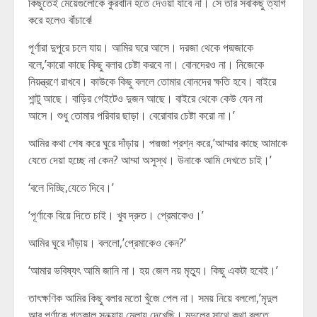
কিছুতেই মেয়েগুলোকে কুরবানি হতে দেওয়া যাবে না। সে তার সবকিছু ত্যাগ
করে হলেও বাঁচাবে!
পূর্ণারা দুপুরে চলে যায়। আমির ঘরে আসে। দরজা থেকে পদ্মজাকে
বলে,’কারো কাছে কিছু বলার চেষ্টা করবে না। বোনদেরও না। নিজেকে
নিয়ন্ত্রণে রাখবে। কাউকে কিছু বললে তোমার বোনদের ক্ষতি হবে। বাইরে
শান্টু আছে। বাড়ির গেইটেও দুজন আছে। বাইরে থেকে কেউ যেন না
আসে। শুধু তোমার পরিবার ছাড়া। বেরোবার চেষ্টা করো না।’
আমির কথা শেষ করে ঘুরে দাঁড়ায়। পদ্মজা প্রশ্ন করে,’আম্মার কাছে আমাকে
যেতে দেয়া হচ্ছে না কেন? আম্মা অসুস্থ। উনাকে আমি দেখতে চাই।’
‘বলে দিচ্ছি,যেতে দিবে।’
‘পূর্ণাকে বিয়ে দিতে চাই। খুব দ্রুত। প্রেমাকেও।’
আমির ঘুরে দাঁড়ায়। বললো,’প্রেমাকেও কেন?’
‘আমার ভবিষ্যৎ আমি জানি না। হয় জেল নয় মৃত্যু। কিছু একটা হবেই।’
তাৎক্ষণিক আমির কিছু বলার মতো খুঁজে পেল না। সময় নিয়ে বললো,’মৃদুল
আর পূর্ণাকে গতকাল সন্ধ্যায় মেলায় দেখেছি। মৃদুলের সাথে কথা বলতে