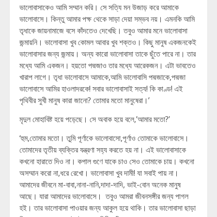
ভালোবাসাকেও আমি সম্মান করি। সে সত্যি মন উজাড় করে আমাকে
ভালোবাসে। কিন্তু আমার পক্ষ থেকে সাড়া দেয়া সম্ভব নয়। এমনকি আমি
তৃধাকে জায়নামাজে বসে কাঁদতেও দেখেছি। তবুও আমার মনে ভালোবাসা
জন্মায়নি। ভালোবাসা খুব কোমল আবার খুব শক্তও। কিছু মানুষ একজনকেই
ভালোবাসার জন্য জন্মায়। অন্য কারো ভালোবাসা তাকে ছুঁতে পারে না। তার
মধ্যে আমি একজন। হয়তো পদ্মজাও তার মধ্যে আরেকজন। এটা ভাবতেও
খারাপ লাগে। তৃধা ভালোবাসে আমাকে,আমি ভালোবাসি পদ্মজাকে,পদ্মজা
ভালোবাসে আমির হাওলাদরকে! সবার ভালোবাসাই সত্য! কি কাণ্ড! এই
পৃথিবীর সুখী মানুষ কারা জানো? তোমার মতো মানুষেরা।’
মৃদুল মোহাবিষ্ট হয়ে পড়েছে। সে অবাক হয়ে বলে,’আমার মতো?’
‘হুম,তোমার মতো। তুমি পূর্ণাকে ভালোবাসো,পূর্ণাও তোমাকে ভালোবাসে।
তোমাদের তৃতীয় ব্যক্তির যন্ত্রণা সহ্য করতে হয় না। এই ভালোবাসাকে
কখনো হারাতে দিও না। কপাল গুণে যাকে চাও সেও তোমাকে চায়। কখনো
অসম্মান করো না,ধরে রেখো। ভালোবাসা খুব দামী! যা সবাই পায় না।
আমাদের জীবনে মা-বাবা,নানা-নানি,দাদা-দাদি, ভাই-বোন অনেক মানুষ
আছে। যারা আমাদের ভালোবাসে। তবুও আমরা জীবনসঙ্গীর জন্য পাগল
হই। তার ভালোবাসা পাওয়ার জন্য আকুল হয়ে থাকি। তার ভালোবাসা ছাড়া