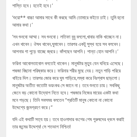
শাস্তি হবে। হতেই হবে।’
‘শুয়ো** বাচ্চা আমার সাথে কী করছে আমি তোমারে কইতে চাই। তুমি হুনো
আমার কথা।’
‘সব শুনবো আম্মা। সব শুনবো। লতিফা বুবু বললো,খাবার নাকি খাচ্ছেন না।
এখন খাবেন। ঔষধ খাবেন,ঘুমাবেন। তারপর একটু সুস্থ হয়ে সব বলবেন।
আপনার গা পুড়ে যাচ্ছে জ্বরে। কাঁপছেন আপনি। শান্ত হোন আপনি।’
ফরিনা আবোলতাবোল বলতেই থাকেন। মানুষটার মৃত্যু যেন ঘনিয়ে এসেছে।
পদ্মজা বিছানা পরিষ্কার করে। ফরিনার শরীর মুছে দেয়। নতুন শাড়ি পরিয়ে
খাইয়ে দিল। তারপর জোর করে ঘুম পাড়িয়ে,লম্বা করে নিঃশ্বাস ছাড়লো।
মানুষটার অতীত কতোটা ভয়ংকর সে জানে না। তবে শুনতে চায়। সবকিছু
জেনে বড় কোনো উদ্যোগ নিতে হবে। পদ্মজার নিজের মায়ের একটা কথা
মনে পড়ছে। তিনি সবসময় বলতেন “প্রতিটি মানুষ কোনো না কোনো
উদ্দেশ্যে জন্মগ্রহণ করে।”
যদি এই কথাটি সত্য হয়। তবে হাওলাদার বংশের শেষ পুরুষদের ধ্বংস করাই
তার জন্মের উদ্দেশ্য! সে শতভাগ নিশ্চিত!