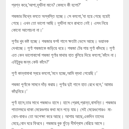
প্রশ্ন করে,’আপা,দূর্ঘটনা মানে? কেমনে কী হলো?’
পদ্মজার মিথ্যে বলতে অস্বস্তি হচ্ছে। সে বললো,’যা হয়ে গেছে হয়েই
গেছে। এখন তো ভালো আছি। দূর্ঘটনা মনে রাখতে নেই। এসব নিয়ে
কোনো আলোচনা না।’
পূর্ণার খুব কষ্ট হচ্ছে। পদ্মজার ফর্সা গালে ক্ষতটা ভেসে আছে। ভয়ানক
দেখাচ্ছে। পূর্ণা পদ্মজাকে জড়িয়ে ধরে। পদ্মজা টের পায় পূর্ণা কাঁদছে। পূর্ণা
এত কেন ভালোবাসে! পদ্মজা পূর্ণার মাথায় হাত বুলিয়ে দিয়ে বললো,’কাঁদে না।
এইটুকুর জন্য কেউ কাঁদে?’
পূর্ণা কান্নামাখা স্বরে বললো,’মনে হচ্ছে,আমি ব্যথা পেয়েছি।’
পদ্মজা পূর্ণাকে সামনে দাঁড় করায়। পূর্ণার দুই গালে হাত রেখে বলে,’ আমার
কাঁদুনিরে।’
পূর্ণা হাসে,তার সাথে পদ্মজাও হাসে। হাসে প্রেমা,প্রান্ত,বাসন্তি। পদ্মজার
পাতালঘরে থাকা মেয়েগুলার কথা মনে পড়ে যায়। সেই মেয়েগুলোরও মা-
বোন-বাবাও তো অপেক্ষা করে আছে। আশায় আছে,একদিন তাদের
মেয়ে,বোন ঘরে ফিরবে। পদ্মজার বুক ফুঁড়ে দীর্ঘশ্বাস বেরিয়ে আসে।