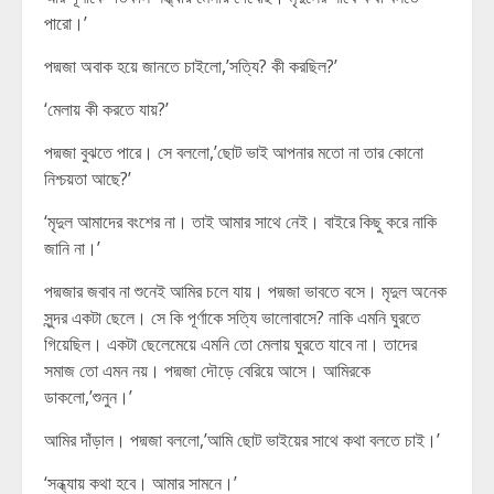
পারো।’
পদ্মজা অবাক হয়ে জানতে চাইলো,’সত্যি? কী করছিল?’
‘মেলায় কী করতে যায়?’
পদ্মজা বুঝতে পারে। সে বললো,’ছোট ভাই আপনার মতো না তার কোনো
নিশ্চয়তা আছে?’
‘মৃদুল আমাদের বংশের না। তাই আমার সাথে নেই। বাইরে কিছু করে নাকি
জানি না।’
পদ্মজার জবাব না শুনেই আমির চলে যায়। পদ্মজা ভাবতে বসে। মৃদুল অনেক
সুন্দর একটা ছেলে। সে কি পূর্ণাকে সত্যি ভালোবাসে? নাকি এমনি ঘুরতে
গিয়েছিল। একটা ছেলেমেয়ে এমনি তো মেলায় ঘুরতে যাবে না। তাদের
সমাজ তো এমন নয়। পদ্মজা দৌড়ে বেরিয়ে আসে। আমিরকে
ডাকলো,’শুনুন।’
আমির দাঁড়াল। পদ্মজা বললো,’আমি ছোট ভাইয়ের সাথে কথা বলতে চাই।’
‘সন্ধ্যায় কথা হবে। আমার সামনে।’