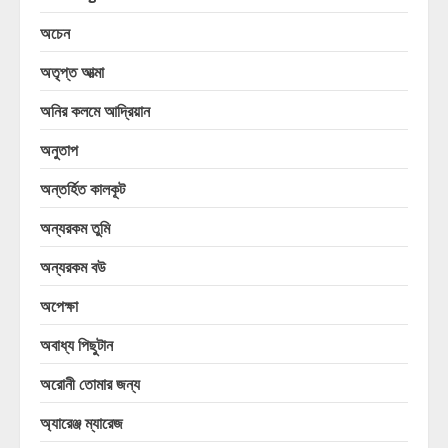
অচেন
অতৃপ্ত আত্মা
অনির কলমে আদ্রিয়ান
অনুতাপ
অন্তর্হিত কালকূট
অন্যরকম তুমি
অন্যরকম বউ
অপেক্ষা
অবাধ্য পিছুটান
অরোনী তোমার জন্য
অ্যারেঞ্জ ম্যারেজ