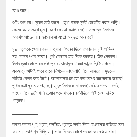
‘যাও ভাই।’
শুটিং শুরু হয়। মৃদুল উঠে আসে। তৃধা নামক সুন্দরী মেয়েটির পরনে শাড়ি।
কোমর সমান লম্বা চুল। রূপে কোনো কমতি নেই। তাও তৃধা লিখনের
আকর্ষণ পাচ্ছে না। ভালোবাসা এতো অদ্ভুত কেন হয়?
মৃদুল তৃধাকে খেয়াল করে। তৃধার লিখনের দিকে তাকানোর দৃষ্টি অভিনয়
নয়,একদম পূর্ণার মতো। পূর্ণা যেভাবে তার দিকে তাকায়। ঠিক সেরকম।
লিখন তৃধার হাতে ধরতেই তৃধার চোখেমুখে একটা আনন্দ ছিটিয়ে পড়ে।
একমাত্র শুটিংই পারে তাকে লিখনের কাছাকাছি নিয়ে আসতে। মৃদুলের
শরীরটা কেমন করে উঠে। ভালোবাসার জগতে কত রূপের ভালোবাসা রয়েছে!
পূর্ণার কথা খুব মনে পড়ছে। মৃদুল লিখনকে না বলেই বেরিয়ে পড়ে। বড়ই
গাছের নিচে দুটো খালি চেয়ার পড়ে থাকে। চারিদিকে মিষ্টি রোদ ছড়িয়ে
পড়েছে।
____________
সকাল সকাল পূর্ণা,প্রেমা,বাসন্তি, প্রান্ত সবাই মিলে হাওলাদার বাড়িতে চলে
আসে। সবাই খুব চিন্তিত। তারা নিজের চোখে পদ্মজাকে দেখতে চায়।