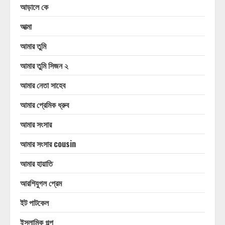
আড়ালে কে
আত্মা
আমার তুমি
আমার তুমি সিজন ২
আমার নেতা সাহেব
আমার প্রেমিক ধ্রুব
আমার সংসার
আমার সংসার cousin
আমার হায়াতি
আরশিযুগল প্রেম
ইট পাটকেল
ইসলামিক গল্প