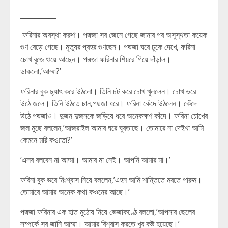
__________
ফরিনার অবস্থা করুণ। পদ্মজা সব জেনে গেছে জানার পর অসুস্থতা কয়েক
গুণ বেড়ে গেছে। মৃত্যুর প্রহর গুণছেন। পদ্মজা ঘরে ঢুকে দেখে, ফরিনা
চোখ বুজে শুয়ে আছেন। পদ্মজা ফরিনার শিয়রে গিয়ে দাঁড়াল।
ডাকলো,’আম্মা?’
ফরিনার বুক ছ্যাৎ করে উঠলো। তিনি চট করে চোখ খুললেন। চোখ ভরে
উঠে জলে। তিনি উঠতে চান,পদ্মজা ধরে। ফরিনা কেঁদে উঠলেন। কেঁদে
উঠে পদ্মজাও। দুজন দুজনকে জড়িয়ে ধরে অনেকক্ষণ কাঁদে। ফরিনা চোখের
জল মুছে বললেন,’আজরাইল আমার ঘরে ঘুরতাছে। তোমারে না দেইখা আমি
কেমনে মরি কওতো?’
‘এসব বলবেন না আম্মা। আমার মা নেই। আপনি আমার মা।’
ফরিনা বুক ভরে নিঃশ্বাস নিয়ে বললেন,’এহন আমি শান্তিতে মরতে পারুম।
তোমারে আমার অনেক কথা কওনের আছে।’
পদ্মজা ফরিনার এক হাত মুঠোয় নিয়ে ভেজাকণ্ঠে বললো,’আপনার ছেলের
সম্পর্কে সব জানি আম্মা। আমার বিশ্বাস করতে খুব কষ্ট হয়েছে।’