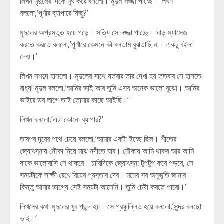
লিখন মৃদুলের দিকে মুখ করে বসলো। মৃদুল লজ্জা পাচ্ছে। লিখন
বললো,’পূর্ণার ব্যাপারে কিছু?’
মৃদুলের অপ্রস্তুত হয়ে পড়ে। সত্যি সে লজ্জা পাচ্ছে। ঘাড় ম্যাসেজ
করতে করতে বললো,’পূর্ণারে কেমনে কী বলতাম বুঝতাছি না। একটু বইলা
দেও।’
লিখন সশব্দে হাসলো। মৃদুলের সাথে যতবার তার দেখা হয় ততবার সে হাসতে
বাধ্য! মৃদুল বললো,’আমির ভাই আর তুমি এসব অনেক ভালো বুঝো। আমির
ভাইরে ডর লাগে তাই তোমার কাছে আইছি।’
লিখন বললো,’এটা কোনো ব্যাপার?’
তারপর দূরের পথে চেয়ে বললো,’আমার একটা ইচ্ছে ছিল। শীতের
জ্যোৎস্নায় নৌকা নিয়ে মাঝ নদীতে যাব। নৌকায় আমি থাকব আর আমি
যাকে ভালোবাসি সে থাকবে। চারিদিকে জ্যোৎস্না টুপটুপ করে পড়বে, সে
সময়টাকে সাক্ষী রেখে বিয়ের প্রস্তাব দেব। মনের সব অনুভূতি জানাব।
কিন্তু আমার ভাগ্যে সেই সময়টা আসেনি। তুমি চেষ্টা করতে পারো।’
লিখনের কথা মৃদুলের খুব পছন্দ হয়। সে প্রফুল্লিত হয়ে বললো,’সুন্দর বলছো
ভাই।’