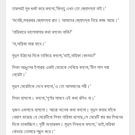
তারপরই মুখ গুমট করে বললো,’কিন্তু এখন তো জ্যোৎস্না নাই।’
‘শুনেছি,শুক্রবার জ্যোৎস্না রাত। আমাদের জ্যোৎস্না নিয়ে কাজ আছে।’
‘নায়িকারে ভালোবাসার কথা বলবেন নাকি?’
‘না,নায়িকা মারা যাবে।’
মৃদুল উঠানের দিকে তাকিয়ে বললো,’ভাই,নায়িকা কোনডা?’
লিখন আঙুলের ইশারায় একটা মেয়েকে দেখিয়ে বললো,’নীল শাল পরা
মেয়েটা।’
মৃদুল মেয়েটাকে দেখে বললো,’এ তো আসমানের পরী।’
লিখন হাসলো। বললো,’পূর্ণার সামনে এই কথা বলিও না।’
দুজন একসাথে হাসলো। আরো অনেক কথা বললো। মৃদুল কথার ফাঁকে
খেয়াল করেছে যে মেয়েটিকে লিখন নায়িকা বলেছে,সে মেয়েটি বার বার লিখনের
দিকে তাকাচ্ছিল। দৃষ্টি অন্যরকম। মৃদুল লিখনকে বললো,’ ভাই,নায়িকা
বোধহয় তোমারে পছন্দ করে।’