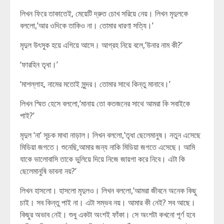
লিখন ফিরে তাকাতেই, মেয়েটি দ্রুত চোখ সরিয়ে নেয়। লিখন মৃদুলকে
বললো,’আর ওদিকে তাকিও না। তোমার ধারণা সত্যি।’
মৃদুল উৎসুক হয়ে এগিয়ে আসে। আগ্রহ নিয়ে বলে,’উনার নাম কী?’
‘ফারহিন তৃধা।’
‘মাশল্লাহ, নামের মতোই সুন্দর। তোমার সাথে কিন্তু মানাবে।’
লিখন স্মিত হেসে বললো,’মানায় তো কতজনের সাথে আমরা কি সবাইকে
পাই?’
মৃদুল ‘না’ সূচক মাথা নাড়াল। লিখন বললো,’তৃধা ছেলেমানুষ। নতুন এসেছে
মিডিয়া জগতে। শুনেছি,আমার জন্য নাকি মিডিয়া জগতে এসেছে। আমি
যাকে ভালোবাসি তাকে ভুলিয়ে দিয়ে নিজে জায়গা করে নিবে। এটা কি
ছেলেমানুষি ভাবনা নয়?’
লিখন হাসলো। হাসলো মৃদুলও। লিখন বললো,’আমরা জীবনে অনেক কিছু
চাই। সব কিন্তু পাই না। এটা সম্ভব নয়। আমার কী নেই? সব আছে।
কিছুর অভাব নেই। শুধু একটা অংশই ফাঁকা। সে অংশটা কখনো পূর্ণ হবে