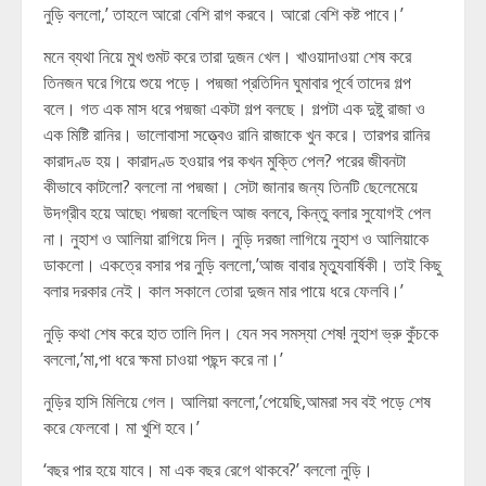
নুড়ি বললো,’ তাহলে আরো বেশি রাগ করবে। আরো বেশি কষ্ট পাবে।’
মনে ব্যথা নিয়ে মুখ গুমট করে তারা দুজন খেল। খাওয়াদাওয়া শেষ করে
তিনজন ঘরে গিয়ে শুয়ে পড়ে। পদ্মজা প্রতিদিন ঘুমাবার পূর্বে তাদের গল্প
বলে। গত এক মাস ধরে পদ্মজা একটা গল্প বলছে। গল্পটা এক দুষ্টু রাজা ও
এক মিষ্টি রানির। ভালোবাসা সত্ত্বেও রানি রাজাকে খুন করে। তারপর রানির
কারাদণ্ড হয়। কারাদণ্ড হওয়ার পর কখন মুক্তি পেল? পরের জীবনটা
কীভাবে কাটলো? বললো না পদ্মজা। সেটা জানার জন্য তিনটি ছেলেমেয়ে
উদগ্রীব হয়ে আছে৷ পদ্মজা বলেছিল আজ বলবে, কিন্তু বলার সুযোগই পেল
না। নুহাশ ও আলিয়া রাগিয়ে দিল। নুড়ি দরজা লাগিয়ে নুহাশ ও আলিয়াকে
ডাকলো। একত্রে বসার পর নুড়ি বললো,’আজ বাবার মৃত্যুবার্ষিকী। তাই কিছু
বলার দরকার নেই। কাল সকালে তোরা দুজন মার পায়ে ধরে ফেলবি।’
নুড়ি কথা শেষ করে হাত তালি দিল। যেন সব সমস্যা শেষ! নুহাশ ভ্রু কুঁচকে
বললো,’মা,পা ধরে ক্ষমা চাওয়া পছন্দ করে না।’
নুড়ির হাসি মিলিয়ে গেল। আলিয়া বললো,’পেয়েছি,আমরা সব বই পড়ে শেষ
করে ফেলবো। মা খুশি হবে।’
‘বছর পার হয়ে যাবে। মা এক বছর রেগে থাকবে?’ বললো নুড়ি।