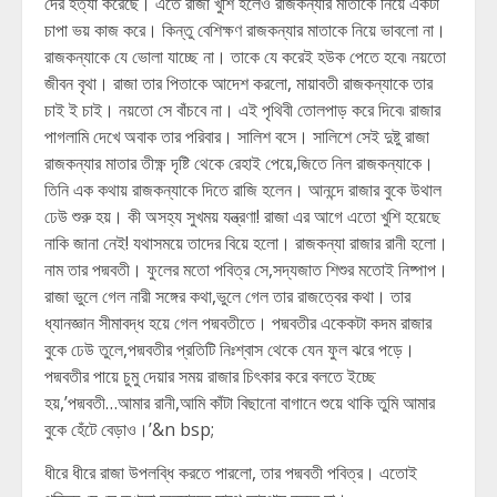
দের হত্যা করেছে। এতে রাজা খুশি হলেও রাজকন্যার মাতাকে নিয়ে একটা
চাপা ভয় কাজ করে। কিন্তু বেশিক্ষণ রাজকন্যার মাতাকে নিয়ে ভাবলো না।
রাজকন্যাকে যে ভোলা যাচ্ছে না। তাকে যে করেই হউক পেতে হবে৷ নয়তো
জীবন বৃথা। রাজা তার পিতাকে আদেশ করলো, মায়াবতী রাজকন্যাকে তার
চাই ই চাই। নয়তো সে বাঁচবে না। এই পৃথিবী তোলপাড় করে দিবে৷ রাজার
পাগলামি দেখে অবাক তার পরিবার। সালিশ বসে। সালিশে সেই দুষ্টু রাজা
রাজকন্যার মাতার তীক্ষ্ণ দৃষ্টি থেকে রেহাই পেয়ে,জিতে নিল রাজকন্যাকে।
তিনি এক কথায় রাজকন্যাকে দিতে রাজি হলেন। আনন্দে রাজার বুকে উথাল
ঢেউ শুরু হয়। কী অসহ্য সুখময় যন্ত্রণা! রাজা এর আগে এতো খুশি হয়েছে
নাকি জানা নেই! যথাসময়ে তাদের বিয়ে হলো। রাজকন্যা রাজার রানী হলো।
নাম তার পদ্মবতী। ফুলের মতো পবিত্র সে,সদ্যজাত শিশুর মতোই নিষ্পাপ।
রাজা ভুলে গেল নারী সঙ্গের কথা,ভুলে গেল তার রাজত্বের কথা। তার
ধ্যানজ্ঞান সীমাবদ্ধ হয়ে গেল পদ্মবতীতে। পদ্মবতীর একেকটা কদম রাজার
বুকে ঢেউ তুলে,পদ্মবতীর প্রতিটি নিঃশ্বাস থেকে যেন ফুল ঝরে পড়ে।
পদ্মবতীর পায়ে চুমু দেয়ার সময় রাজার চিৎকার করে বলতে ইচ্ছে
হয়,’পদ্মবতী…আমার রানী,আমি কাঁটা বিছানো বাগানে শুয়ে থাকি তুমি আমার
বুকে হেঁটে বেড়াও।’&n bsp;
ধীরে ধীরে রাজা উপলব্ধি করতে পারলো, তার পদ্মবতী পবিত্র। এতোই