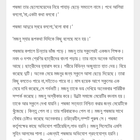
পদ্মজা তার ছেলেমেয়েদের নিয়ে পাহাড় ছেড়ে সমতলে নামে। পথে আলিয়া
বললো,’মা,একটা কথা বলবো।’
পদ্মজা আদুরে স্বরে বললো,’বলো বাবা।’
‘মজনু স্যার রূপকথা দিদিকে কিছু বলেছে মনে হয়।’
পদ্মজার কপালে চিন্তার ভাঁজ পড়ে। মজনু তার স্কুলেরই একজন শিক্ষক।
নবম ও দশম শ্রেণির ছাত্রীদের বাংলা পড়ায়। তার নামে অনেক অভিযোগ
আছে। ছাত্রীদের হ্যারাস করে। শরীরে বিভিন্ন অজুহাতে হাত দেয়। বিয়ে
করেছে দুটি। অনেক মেয়ে মজনুর জন্য স্কুলে আসা ছেড়ে দিয়েছে। তারা
কিছু বলতেও পারে না,সইতেও পারে না। মাস ছয়েক আগে স্কুলের এক
মেয়ে দাবি করেছে,সে গর্ভবতী। মজনু তাকে ভয় দেখিয়ে অনেকবার শারিরীক
সম্পর্ক করেছে। মজনু অস্বীকার করে। উল্টো সমাজে মেয়েটির বদনাম হয়।
তাকে আর স্কুলে দেখা যায়নি। পদ্মজা সত্যতা নিশ্চিত করার জন্য মেয়েটিকে
খুঁজেছে। কিন্তু পেল না। তার পরিবারকেও পেল না। মজনু পদ্মজার সাথে
ঘেঁষার চেষ্টাও করেছে অনেকবার। চরিত্রহীন,লম্পট পুরুষ সে। পদ্মজা
কর্তৃপক্ষের কাছে অভিযোগ পাঠিয়েছিল,লাভ হয়নি। মজনু সিলেটের এমপি
সুহিন আলমের শালা। এজন্যই পদ্মজার অভিযোগ গ্রহণযোগ্য হয়নি।