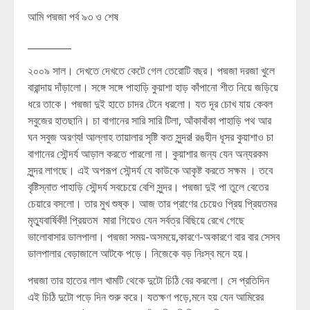
আমি পদ্মজা পর্ব ৯৩ ও শেষ
_________
২০০৯ সাল। দেখতে দেখতে কেটে গেল তেরোটি বছর। পদ্মজা দরজা খুলে
বারান্দায় দাঁড়ালো। সঙ্গে সঙ্গে পাহাড়ি কুয়াশা হাড় কাঁপানো শীত নিয়ে জড়িয়ে
ধরে তাকে। পদ্মজা দুই হাতে চাদর টেনে ধরলো। যত দূর চোখ যায় কেবল
সবুজের হাতছানি। চা বাগানের সারি সারি টিলা, আঁকাবাঁকা পাহাড়ি পথ আর
ঘন সবুজ অরণ্য! আল্লাহ তায়ালার সৃষ্টি কত সুন্দর! রঙহীন ধূসর কুয়াশাও চা
বাগানের সৌন্দর্য আড়াল করতে পারলো না। কুয়াশার জন্য যেন অন্যরকম
সুন্দর লাগছে। এই অপরূপ সৌন্দর্য যে কাউকে আকৃষ্ট করতে সক্ষম । তবে
বৃষ্টিস্নাত পাহাড়ি সৌন্দর্য সবচেয়ে বেশি সুন্দর। পদ্মজা দুই পা তুলে বেতের
চেয়ারে বসলো। তার মুখ শুষ্ক। আজ তার প্রাণের চেয়েও প্রিয় প্রিয়তমর
মৃত্যুবার্ষিকী! প্রিয়তম মারা গিয়েও যেন সর্বত্র বিছিয়ে রেখে গেছে
ভালোবাসার ডালপালা। পদ্মজা সময়-অসময়ে,কারণে-অকারণে বার বার সেসব
ডালপালার বেড়াজালে আটকে পড়ে। নিজেকে বড় নিঃস্ব মনে হয়।
পদ্মজা তার হাতের লাল খামটি থেকে দুটো চিঠি বের করলো। সে প্রতিদিন
এই চিঠি দুটো পড়ে দিন শুরু করে। যতক্ষণ পড়ে,মনে হয় যেন আমিরের