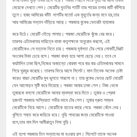
উপর একটা নুড়ি পাথর এসে পড়ে। পদ্মজা পিছনে ফিরে নুহাশের বয়সী একটা
মেয়েকে দেখতে পেল। মেয়েটির থুতনির গর্তটি তার পায়ের তলার মাটি কাঁপিয়ে
তুলে। হুবহু আমিরের কাঁটা দাগটির মতো! এক মুহূর্তের জন্য মনে হয়,তার
আর আমিরের সন্তান দাঁড়িয়ে আছে। পদ্মজার বুকের ভেতরটা হাহাকার
করে উঠে। মেয়েটি দৌড়ে পালায়। পদ্মজা মেয়েটিকে খুঁজে বের করে।
তারপর এতিমখানার দায়িত্বে থাকা কতৃপক্ষকে অনুরোধ করলো, এই
মেয়েটিকেও সে দত্তক নিতে চায়। পদ্মজার দূর্বলতা টের পেয়ে লোকটি,বিরাট
অংকের টাকা চেয়ে বসে। পদ্মজা বাধ্য হয়ে আশা ছেড়ে দেয়। তবে যে
কয়টাদিন ঢাকা ছিল,নিজের অজান্তে বোরকা পরে বার বার এতিমখানার সামনে
গিয়ে ঘুরঘুর করেছে। তারপর ফিরে আসে সিলেট। মাস তিনেক অনেক চেষ্টা
করেও বাচ্চা মেয়েটির মুখ ভুলতে পারলো না। তার বুকের ভেতর ছোট মেয়েটি
যেন আলোড়ন সৃষ্টি করে দিয়েছে। পদ্মজা আবার ঢাকা গেল। নিজ থেকে
তুষারকে বললো মেয়েটিকে আনার ব্যবস্থা করে দিতে। তুষার ও প্রেমা
দুজনই পদ্মজার অস্থিরতা গভীর ভাবে টের পেল। তুষার দ্রুত সম্ভব
মেয়েটিকে নিয়ে আসে। মেয়েটিকে হাতের কাছে পেয়ে পদ্মজা কেঁদে দেয়।
খুশিতে শক্ত করে জড়িয়ে ধরে। নুড়ি পাথরের জন্য মেয়েটিকে পাওয়া
বলে,তার নাম দিল আমীরাতুন নিসা নুড়ি।
এই হলো পদ্মজার তিন সন্তানের মা হওয়ার গল্প। সিলেটে তাকে অনেক