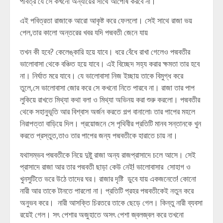
পবিত্র যে সে কখনো অন্যায়ের সাথে আপোষ করবে না।
এই পবিত্রতা রাজাকে আরো আকৃষ্ট করে ফেললো। সেই সাথে রাজা ভয়
পেল,তার কালো অন্তরের খবর যদি পদ্মবতী জেনে যায়
তখন কী হবে? কেলেঙ্কারি হয়ে যাবে। ধরে বেঁধে রাখা গেলেও পদ্মবতীর
ভালোবাসা থেকে বঞ্চিত হয়ে যাবে। এই বিচ্ছেদ সহ্য করার ক্ষমতা তার হবে
না। নির্ঘাত মরে যাবে। যে ভালোবাসা নিজ ইচ্ছায় তাকে বিমুগ্ধ করে
তুলে,সে ভালোবাসা জোর করে সে কখনো নিতে পারবে না। রাজা তার পাপ
লুকিয়ে রাখতে মিথ্যা কথা বলা ও মিথ্যা অভিনয় করা শুরু করলো। পদ্মবতীর
থেকে সহানুভূতি আর বিশ্বাস অর্জন করতে গল্প বানালো৷ তার পাপের মহলে
নিরাপত্তা বাড়িয়ে দিল। প্রয়োজনে সে পৃথিবীর প্রতিটি মানব সন্তানকে খুন
করতে প্রস্তুত,তাও তার পাপের জন্য পদ্মবতীকে হারাতে চায় না।
যথাসম্ভব পদ্মবতীকে নিয়ে দুষ্টু রাজা অন্য রাজপ্রাসাদে চলে আসে। সেই
প্রাসাদে রাজা আর তার পদ্মবতী ছাড়া কেউ নেই! ভালোবাসার সোহাগ ও
খুনসুটিতে ভরে উঠে তাদের ঘর। রাজার দৃষ্টি ডুবে যায় একজনেতে! কোনো
নারী আর তাকে টানতে পারলো না। প্রতিটি প্রহর পদ্মবতীকেই নতুন করে
অনুভব করে। নারী আসক্তি চিরতরে তাকে ছেড়ে গেল। কিন্তু নারী ব্যবসা
রয়েই গেল। সৎ পেশার অজুহাতে অসৎ পেশা জ্বলজ্বল করে তখনো