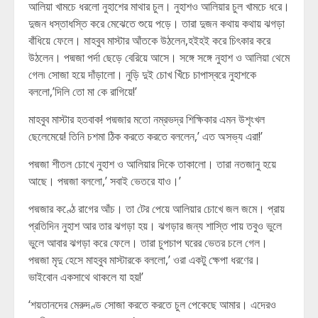
আলিয়া খামচে ধরলো নুহাশের মাথার চুল। নুহাশও আলিয়ার চুল খামচে ধরে।
দুজন ধস্তাধস্তি করে মেঝেতে শুয়ে পড়ে। তারা দুজন কথায় কথায় ঝগড়া
বাঁধিয়ে ফেলে। মাহবুব মাস্টার আঁতকে উঠলেন,হইহই করে চিৎকার করে
উঠলেন। পদ্মজা পর্দা ছেড়ে বেরিয়ে আসে। সঙ্গে সঙ্গে নুহাশ ও আলিয়া থেমে
গেল৷ সোজা হয়ে দাঁড়ালো। নুড়ি দুই চোখ খিঁচে চাপাস্বরে নুহাশকে
বললো,’দিলি তো মা কে রাগিয়ে!’
মাহবুব মাস্টার হতবাক! পদ্মজার মতো নম্রভদ্র শিক্ষিকার এমন উশৃংখল
ছেলেমেয়ে! তিনি চশমা ঠিক করতে করতে বললেন,’ এত অসভ্য এরা!’
পদ্মজা শীতল চোখে নুহাশ ও আলিয়ার দিকে তাকালো। তারা নতজানু হয়ে
আছে। পদ্মজা বললো,’ সবাই ভেতরে যাও।’
পদ্মজার কণ্ঠে রাগের আঁচ। তা টের পেয়ে আলিয়ার চোখে জল জমে। প্রায়
প্রতিদিন নুহাশ আর তার ঝগড়া হয়। ঝগড়ার জন্য শাস্তি পায় তবুও ভুলে
ভুলে আবার ঝগড়া করে ফেলে। তারা চুপচাপ ঘরের ভেতর চলে গেল।
পদ্মজা মৃদু হেসে মাহবুব মাস্টারকে বললো,’ ওরা একটু ক্ষেপা ধরণের।
ভাইবোন একসাথে থাকলে যা হয়!’
‘শয়তানদের মেরুদণ্ড সোজা করতে করতে চুল পেকেছে আমার। এদেরও