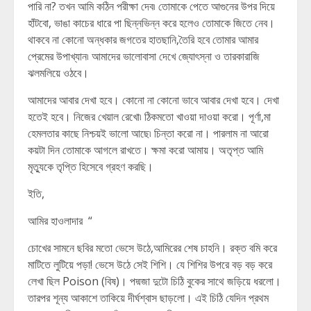
পারি না? তখন আমি কঠিন পরীক্ষা দেব৷ তোমাকে পেতে আগুনের উপর দিয়ে
হাঁটবো, ভাঙা কাচের ধারে পা ছিন্নভিন্ন করে হলেও তোমাকে জিতে নেব।
থাকবে না কোনো অন্ধকার জগতের হাতছানি,তৈরি হবে তোমার আমার
প্রেমের উপাখ্যান৷ আমাদের ভালোবাসা দেখে জ্যোৎস্না ও তারকারাজি
ঝলমলিয়ে ওঠবে।
আমাদের আবার দেখা হবে। কোনো না কোনো ভাবে আবার দেখা হবে। দেখা
হতেই হবে। নিজের খেয়াল রেখো৷ ঠিকমতো খাওয়া দাওয়া করো। পূর্ণা,মা
হেমলতার কাছে নিশ্চয়ই ভালো আছে৷ চিন্তা করো না। পারলাম না আরো
কয়টা দিন তোমাকে আগলে রাখতে। ক্ষমা করো আমায়। অতৃপ্ত আমি
মৃত্যুকে তৃপ্তি হিসেবে গ্রহণ করছি।
ইতি,
আমির হাওলাদার “
চোখের সামনে ছবির মতো ভেসে উঠে,আমিরের শেষ চাহনি। রক্ত বমি করে
মাটিতে লুটিয়ে পড়া! ভেসে উঠে সেই শিশি। যে শিশির উপরে বড় বড় করে
লেখা ছিল Poison (বিষ)। পদ্মজা দুটো চিঠি বুকের সাথে জড়িয়ে ধরলো।
তারপর শূন্য আকাশে তাকিয়ে দীর্ঘশ্বাস ছাড়লো। এই চিঠি যেদিন প্রথম