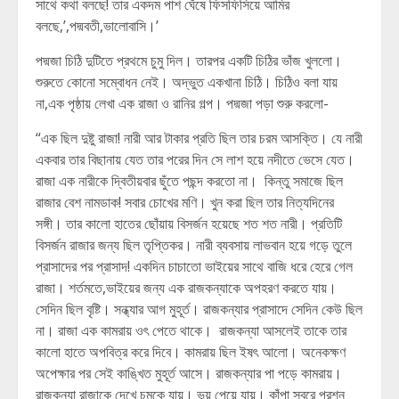
সাথে কথা বলছে! তার একদম পাশ ঘেঁষে ফিসফিসিয়ে আমির
বলছে,’,পদ্মবতী,ভালোবাসি।’
পদ্মজা চিঠি দুটিতে প্রথমে চুমু দিল। তারপর একটি চিঠির ভাঁজ খুললো।
শুরুতে কোনো সম্বোধন নেই। অদ্ভুত একখানা চিঠি। চিঠিও বলা যায়
না,এক পৃষ্ঠায় লেখা এক রাজা ও রানির গল্প। পদ্মজা পড়া শুরু করলো-
“এক ছিল দুষ্টু রাজা! নারী আর টাকার প্রতি ছিল তার চরম আসক্তি। যে নারী
একবার তার বিছানায় যেত তার পরের দিন সে লাশ হয়ে নদীতে ভেসে যেত।
রাজা এক নারীকে দ্বিতীয়বার ছুঁতে পছন্দ করতো না। কিন্তু সমাজে ছিল
রাজার বেশ নামডাক! সবার চোখের মণি। খুন করা ছিল তার নিত্যদিনের
সঙ্গী। তার কালো হাতের ছোঁয়ায় বিসর্জন হয়েছে শত শত নারী। প্রতিটি
বিসর্জন রাজার জন্য ছিল তৃপ্তিকর। নারী ব্যবসায় লাভবান হয়ে গড়ে তুলে
প্রাসাদের পর প্রাসাদ! একদিন চাচাতো ভাইয়ের সাথে বাজি ধরে হেরে গেল
রাজা। শর্তমতে,ভাইয়ের জন্য এক রাজকন্যাকে অপহরণ করতে যায়।
সেদিন ছিল বৃষ্টি। সন্ধ্যার আগ মুহূর্ত। রাজকন্যার প্রাসাদে সেদিন কেউ ছিল
না। রাজা এক কামরায় ওৎ পেতে থাকে। রাজকন্যা আসলেই তাকে তার
কালো হাতে অপবিত্র করে দিবে। কামরায় ছিল ইষৎ আলো। অনেকক্ষণ
অপেক্ষার পর সেই কাঙ্খিত মুহূর্ত আসে। রাজকন্যার পা পড়ে কামরায়।
রাজকন্যা রাজাকে দেখে চমকে যায়। ভয় পেয়ে যায়। কাঁপা স্বরে প্রশ্ন