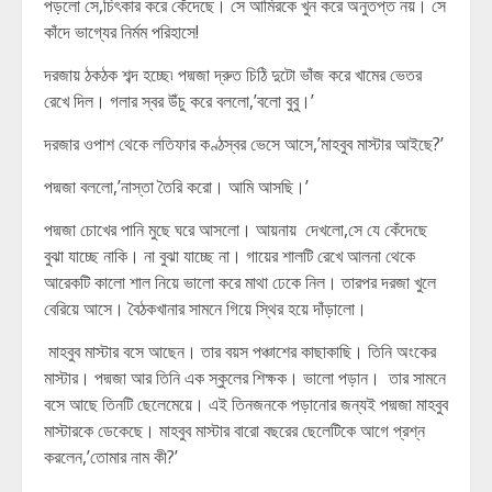
পড়লো সে,চিৎকার করে কেঁদেছে। সে আমিরকে খুন করে অনুতপ্ত নয়। সে
কাঁদে ভাগ্যের নির্মম পরিহাসে!
দরজায় ঠকঠক শব্দ হচ্ছে৷ পদ্মজা দ্রুত চিঠি দুটো ভাঁজ করে খামের ভেতর
রেখে দিল। গলার স্বর উঁচু করে বললো,’বলো বুবু।’
দরজার ওপাশ থেকে লতিফার কণ্ঠস্বর ভেসে আসে,’মাহবুব মাস্টার আইছে?’
পদ্মজা বললো,’নাস্তা তৈরি করো। আমি আসছি।’
পদ্মজা চোখের পানি মুছে ঘরে আসলো। আয়নায় দেখলো,সে যে কেঁদেছে
বুঝা যাচ্ছে নাকি। না বুঝা যাচ্ছে না। গায়ের শালটি রেখে আলনা থেকে
আরেকটি কালো শাল নিয়ে ভালো করে মাথা ঢেকে নিল। তারপর দরজা খুলে
বেরিয়ে আসে। বৈঠকখানার সামনে গিয়ে স্থির হয়ে দাঁড়ালো।
মাহবুব মাস্টার বসে আছেন। তার বয়স পঞ্চাশের কাছাকাছি। তিনি অংকের
মাস্টার। পদ্মজা আর তিনি এক স্কুলের শিক্ষক। ভালো পড়ান। তার সামনে
বসে আছে তিনটি ছেলেমেয়ে। এই তিনজনকে পড়ানোর জন্যই পদ্মজা মাহবুব
মাস্টারকে ডেকেছে। মাহবুব মাস্টার বারো বছরের ছেলেটিকে আগে প্রশ্ন
করলেন,’তোমার নাম কী?’