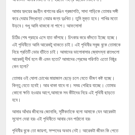
আমার হৃদয়ের রঙহীন বাগানের রঙিন প্রজাপতি, সাদা শাড়িকে তোমার সঙ্গী
করে দেয়ার সিদ্ধান্ত নেয়ার জন্য দুঃখিত। তুমি মুক্ত হবে। পাখির মতো
উড়বে। শুধু আমি থাকবো না পাশে। আফসোস!
চিঠির শেষ প্রহরে এসে হাত কাঁপছে। চিৎকার করে কাঁদতে ইচ্ছে হচ্ছে।
এই পৃথিবীতে আমি আরেকটু থাকতে চাই। এই পৃথিবীর সবুজ বুকে তোমাকে
নিয়ে প্রতিটি ভোর হাঁটতে চাই। আমাদের ভালোবাসার জ্যোৎস্না রাতগুলো
আরেকটু দীর্ঘ হলে কী এমন হতো? আমাদের প্রেমের পরিণতি এতো নিষ্ঠুর
কেন হলো?
তোমার ওই ঘোলা চোখের মায়াজাল ছেড়ে চলে যেতে ভীষণ কষ্ট হচ্ছে।
কিন্তু যেতে হবেই। আর থাকা যাবে না। সময় পেরিয়ে যাচ্ছে। তোমার
কোনো ক্ষতি হওয়ার আগে,আমাকে সব কীটদের নিয়ে এই পৃথিবী ছাড়তে
হবে।
আমার আঁধার জীবনের জোনাকি, সৃষ্টিকর্তাকে বলো আমাকে যেন আরেকটা
সুযোগ দেয়া হয়৷ এই পৃথিবীতে আবার যেন পাঠানো হয়৷
পৃথিবীর বুকে তো জায়গা, সম্পদের অভাব নেই। আরেকটা জীবন কি পেতে