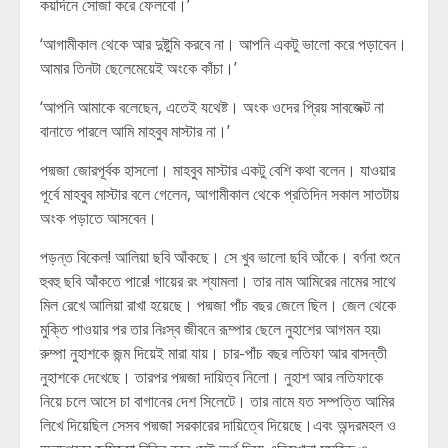
কয়দিনে সোজা করে ফেলবো।’
‘আগামীকাল থেকে আর দুষ্টুমি করবে না। আপনি একটু ভালো করে পড়াবেন।
আমার তিনটা ছেলেমেয়েই অংকে কাঁচা।’
‘আপনি আমাকে বলেছেন, এতেই যথেষ্ট। অংক ওদের প্রিয় সাবজেক্ট না
বানাতে পারলে আমি মাহবুব মাস্টার না।’
পদ্মজা জোরপূর্বক হাসলো। মাহবুব মাস্টার একটু বেশি কথা বলেন। যাওয়ার
পূর্বে মাহবুব মাস্টার বলে গেলেন, আগামীকাল থেকে প্রতিদিন সকাল সাতটায়
অংক পড়াতে আসবেন।
পড়ন্ত বিকেল! আলিয়া ছবি আঁকছে। সে খুব ভালো ছবি আঁকে। বর্ণনা শুনে
হুবহু ছবি আঁকতে পারে! গায়ের রং শ্যামলা। তার নাম আমিরের নামের সাথে
মিল রেখে আলিয়া রাখা হয়েছে। পদ্মজা পাঁচ বছর জেলে ছিল। জেল থেকে
মুক্তি পাওয়ার পর তার নিঃস্ব জীবনে রূম্পার ছেলে নুহাশের আগমন হয়৷
রুম্পা নুহাশকে জন্ম দিয়েই মারা যায়। চার-পাঁচ বছর লতিফা আর বাসন্তী
নুহাশকে দেখেছে। তারপর পদ্মজা দায়িত্ব নিলো। নুহাশ আর লতিফাকে
নিয়ে চলে আসে চা বাগানের দেশ সিলেটে। তার নামে যত সম্পত্তি আমির
লিখে দিয়েছিল সেসব পদ্মজা সরকারের দায়িত্বে দিয়েছে।এবং অন্দরমহল ও