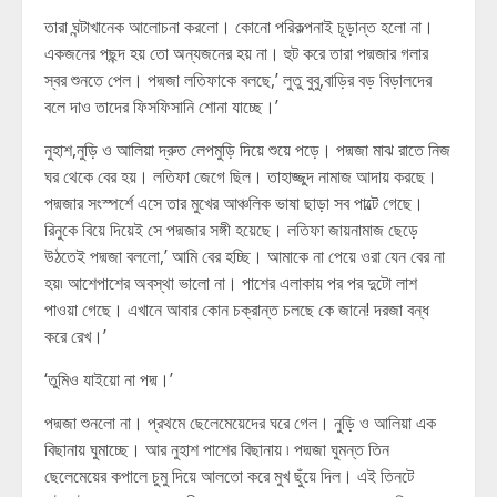
তারা ঘন্টাখানেক আলোচনা করলো। কোনো পরিকল্পনাই চূড়ান্ত হলো না।
একজনের পছন্দ হয় তো অন্যজনের হয় না। হুট করে তারা পদ্মজার গলার
স্বর শুনতে পেল। পদ্মজা লতিফাকে বলছে,’ লুতু বুবু,বাড়ির বড় বিড়ালদের
বলে দাও তাদের ফিসফিসানি শোনা যাচ্ছে।’
নুহাশ,নুড়ি ও আলিয়া দ্রুত লেপমুড়ি দিয়ে শুয়ে পড়ে। পদ্মজা মাঝ রাতে নিজ
ঘর থেকে বের হয়। লতিফা জেগে ছিল। তাহাজ্জুদ নামাজ আদায় করছে।
পদ্মজার সংস্পর্শে এসে তার মুখের আঞ্চলিক ভাষা ছাড়া সব পাল্টে গেছে।
রিনুকে বিয়ে দিয়েই সে পদ্মজার সঙ্গী হয়েছে। লতিফা জায়নামাজ ছেড়ে
উঠতেই পদ্মজা বললো,’ আমি বের হচ্ছি। আমাকে না পেয়ে ওরা যেন বের না
হয়৷ আশেপাশের অবস্থা ভালো না। পাশের এলাকায় পর পর দুটো লাশ
পাওয়া গেছে। এখানে আবার কোন চক্রান্ত চলছে কে জানে! দরজা বন্ধ
করে রেখ।’
‘তুমিও যাইয়ো না পদ্ম।’
পদ্মজা শুনলো না। প্রথমে ছেলেমেয়েদের ঘরে গেল। নুড়ি ও আলিয়া এক
বিছানায় ঘুমাচ্ছে। আর নুহাশ পাশের বিছানায় ৷ পদ্মজা ঘুমন্ত তিন
ছেলেমেয়ের কপালে চুমু দিয়ে আলতো করে মুখ ছুঁয়ে দিল। এই তিনটে