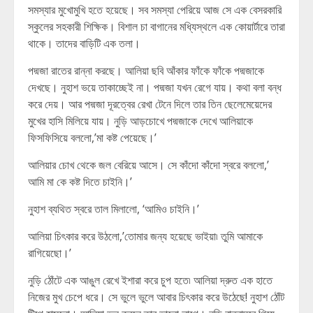
সমস্যার মুখোমুখি হতে হয়েছে। সব সমস্যা পেরিয়ে আজ সে এক বেসরকারি
স্কুলের সহকারী শিক্ষিক। বিশাল চা বাগানের মধ্যিস্থলে এক কোয়ার্টারে তারা
থাকে। তাদের বাড়িটি এক তলা।
পদ্মজা রাতের রান্না করছে। আলিয়া ছবি আঁকার ফাঁকে ফাঁকে পদ্মজাকে
দেখছে। নুহাশ ভয়ে তাকাচ্ছেই না। পদ্মজা যখন রেগে যায়। কথা বলা বন্ধ
করে দেয়। আর পদ্মজা দূরত্বের রেখা টেনে দিলে তার তিন ছেলেমেয়েদের
মুখের হাসি মিলিয়ে যায়। নুড়ি আড়চোখে পদ্মজাকে দেখে আলিয়াকে
ফিসফিসিয়ে বললো,’মা কষ্ট পেয়েছে।’
আলিয়ার চোখ থেকে জল বেরিয়ে আসে। সে কাঁদো কাঁদো স্বরে বললো,’
আমি মা কে কষ্ট দিতে চাইনি।’
নুহাশ ব্যথিত স্বরে তাল মিলালো, ‘আমিও চাইনি।’
আলিয়া চিৎকার করে উঠলো,’তোমার জন্য হয়েছে ভাইয়া৷ তুমি আমাকে
রাগিয়েছো।’
নুড়ি ঠোঁটে এক আঙুল রেখে ইশারা করে চুপ হতে৷ আলিয়া দ্রুত এক হাতে
নিজের মুখ চেপে ধরে। সে ভুলে ভুলে আবার চিৎকার করে উঠেছে! নুহাশ ঠোঁট