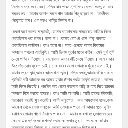
নিঃশ্বাস বন্ধ করে দেয়। সত্যি যদি পারতাম,পালিয়ে যেতে! কিন্তু তা আর
সম্ভব নয়। আমার আকাশ সমান পাপ আমার পিছু ছাড়বে না। আজীবন
দৌড়াতে হবে। এক দন্ডও শান্তি মিলবে না।
মেঘলা বরণ অঙ্গের সাম্রাজ্ঞী, তোমার ভালোবাসার সাম্রাজ্যে কাটিয়ে দিতে
চেয়েছিলাম শত জনম। হলো না। তোমার চোখের খাদে পড়ে থাকতে
চেয়েছিলাম আজীবন। তাও হলো না। সময় এসেছে আমার বিদায়ের!
আমাদের পথচলা এতটুকুই। আমি ছিলাম দূর্গের মতো কঠিন। সেই দূর্গ তুমি
ভেঙে গুড়িয়ে দিয়েছো। ভালোবাসা আমার হাঁটু ভেঙে দিয়েছে। আমার আর
উঠে দাঁড়ানোর সুযোগ নেই। শেষ বারের মতো তোমাকে ছুঁয়ে যেতে চাই।
আমার প্রেম তুমি,আমার ভালোবাসা তুমি। সত্যি বলছি,আমার জীবনে আসা
প্রতিটি নারী আমাকে নয় আমার হারাম টাকার প্রতি আকৃষ্ট হয়েছে। তাদের
আমি কিনে নিয়েছি। শারমিন আর মেহুল দুজনকে বাড়ি উপহার দিয়ে তারপর
আমাকে বিয়ে করতে হয়েছে। তাও আমি অপরাধী। আমি তাদের ঠকিয়েছি,
প্রতারণা করেছি,খুন করেছি। আমি অনুতপ্ত। বড্ড আফসোস হচ্ছে,বড্ড
আক্ষেপ থেকে গেল৷ ওপারেও আমি তোমাকে পাবো না! আমার মতো ঘৃণিত
ব্যাক্তি তোমার পাশে দাঁড়াতে পারবে না। আমার জায়গা হবে,জাহান্নামের
কোনো এক দুর্গন্ধময় জগতে! তোমাকে দেখার তৃষ্ণা , তোমাকে ছোঁয়ার
আকাঙ্ক্ষা আমার মিটলো না। হয়তো সহস্র বছরেও মিটবে না।