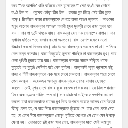
করে “‘কে আপনি? খালি বাড়িতে কেন ঢুকেছেন?” সেই কণ্ঠ যেন কোনো
কণ্ঠ ছিল না। ধনুকের ছোঁড়া তীর ছিল। রাজার বুক ছিঁড়ে সেই তীর ঢুকে
পড়ে। রিনঝিনে গলার রাজকন্যাকে দেখতে রাজা আগুন জ্বালায়। আগুনের
হলুদ আলোয় রাজকন্যার অপরূপ মায়াবী সুন্দর মুখশ্রী দেখে রাজা মুগ্ধ হয়ে
যায়। তার পা দুটো থমকে যায়। রাজকন্যা যেন এক গোলাপের বাগান। যার
সুগন্ধি ছড়িয়ে পড়ে রাজার কালো অন্তরে। রাজা নেশাগ্রস্তের মতো
উচ্চারণ করলো নিজের নাম। নাম শুনেও রাজকন্যার ভয় কমলো না। পালিয়ে
গেল অন্য কামরায়। রাজা কিছুতেই ভুলতে পারছিল না রাজকন্যার মুখ। তার
চেনা পৃথিবী চুরমার হয়ে যায়। রাজকন্যার কামরার সামনে দাঁড়িয়ে থাকে
মুহূর্তের পর মুহূর্ত৷ সেদিনই ঘটে গেল দূর্ঘটনা। রাজ্যবাসী শূন্য প্রাসাদে দুষ্টু
রাজা ও মিষ্টি রাজকন্যাকে এক সঙ্গে দেখে ফেললো। রাজকন্যার গায়ে লেগে
গেল কলঙ্ক। কয়েকজন অমানুষ রাজকন্যাকে নোংরা ভাষায় হেনস্তা
করলো। সেই দৃশ্য দেখে রাজার বুকে রক্তক্ষরণ শুরু হয়। সে নিজ প্রাসাদে
ফিরে এক দণ্ডও শান্তি পেল না। তার চাচাতো ভাইকে তাৎক্ষণিক আদেশ
করলো যারা রাজকন্যাকে তাদের মুখ দিয়ে অপমান করেছে তাদের যেন জিহবা
ছিঁড়ে ফেলা হয়,যে হাত দিয়ে রাজকন্যাকে ছুঁয়েছে সে হাত যেন কেটে দেয়া
হয়, যে চোখ দিয়ে রাজকন্যাকে লোলুপ দৃষ্টিতে দেখেছে সে চোখ যেন উপড়ে
ফেলা হয়। ভোররাতে দুষ্টু রাজা খবর পেল, রাজকন্যার মাতা সেই অমানুষ