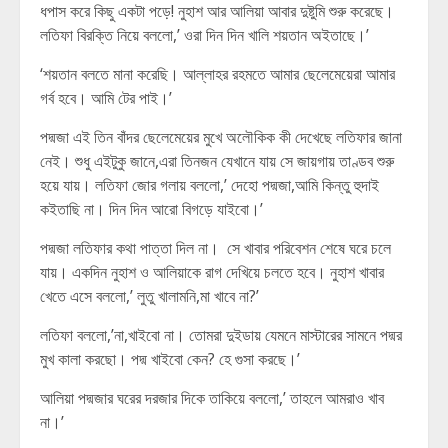
ধপাস করে কিছু একটা পড়ে! নুহাশ আর আলিয়া আবার দুষ্টুমি শুরু করেছে।
লতিফা বিরক্তি নিয়ে বললো,’ ওরা দিন দিন খালি শয়তান অইতাছে।’
‘শয়তান বলতে মানা করেছি। আল্লাহর রহমতে আমার ছেলেমেয়েরা আমার
গর্ব হবে। আমি টের পাই।’
পদ্মজা এই তিন বাঁদর ছেলেমেয়ের মুখে অলৌকিক কী দেখেছে লতিফার জানা
নেই। শুধু এইটুকু জানে,এরা তিনজন যেখানে যায় সে জায়গায় তাণ্ডব শুরু
হয়ে যায়। লতিফা জোর গলায় বললো,’ দেহো পদ্মজা,আমি কিন্তু হুদাই
কইতাছি না। দিন দিন আরো বিগড়ে যাইবো।’
পদ্মজা লতিফার কথা পাত্তা দিল না। সে খাবার পরিবেশন শেষে ঘরে চলে
যায়। একদিন নুহাশ ও আলিয়াকে রাগ দেখিয়ে চলতে হবে। নুহাশ খাবার
খেতে এসে বললো,’ লুতু খালামনি,মা খাবে না?’
লতিফা বললো,’না,খাইবো না। তোমরা দুইডায় যেমনে মাস্টারের সামনে পদ্মর
মুখ কালা করছো। পদ্ম খাইবো কেন? হে গুসা করছে।’
আলিয়া পদ্মজার ঘরের দরজার দিকে তাকিয়ে বললো,’ তাহলে আমরাও খাব
না।’