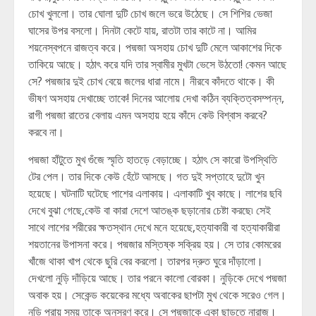
চোখ খুললো। তার ঘোলা দুটি চোখ জলে ভরে উঠেছে। সে শিশির ভেজা
ঘাসের উপর বসলো। দিনটা কেটে যায়, রাতটা তার কাটে না। আমির
শয়নেস্বপনে রাজত্ব করে। পদ্মজা অসহায় চোখ দুটি মেলে আকাশের দিকে
তাকিয়ে আছে। হঠাৎ করে যদি তার স্বামীর মুখটা ভেসে উঠতো! কেমন আছে
সে? পদ্মজার দুই চোখ বেয়ে জলের ধারা নামে। নীরবে কাঁদতে থাকে। কী
ভীষণ অসহায় দেখাচ্ছে তাকে! দিনের আলোয় দেখা কঠিন ব্যক্তিত্বসম্পন্ন,
রাগী পদ্মজা রাতের বেলায় এমন অসহায় হয়ে কাঁদে কেউ বিশ্বাস করবে?
করবে না।
পদ্মজা হাঁটুতে মুখ গুঁজে স্মৃতি হাতড়ে বেড়াচ্ছে। হঠাৎ সে কারো উপস্থিতি
টের পেল। তার দিকে কেউ হেঁটে আসছে। গত দুই সপ্তাহে দুটো খুন
হয়েছে। ঘটনাটি ঘটেছে পাশের এলাকায়। এলাকাটি খুব কাছে। লাশের ছবি
দেখে বুঝা গেছে,কেউ বা কারা দেশে আতঙ্ক ছড়ানোর চেষ্টা করছে৷ সেই
সাথে লাশের শরীরের ক্ষতস্থান দেখে মনে হয়েছে,হত্যাকারী বা হত্যাকারীরা
শয়তানের উপাসনা করে। পদ্মজার মস্তিষ্ক সক্রিয় হয়। সে তার কোমরের
খাঁজে থাকা খাপ থেকে ছুরি বের করলো। তারপর দ্রুত ঘুরে দাঁড়ালো।
দেখলো নুড়ি দাঁড়িয়ে আছে। তার পরনে কালো বোরকা। নুড়িকে দেখে পদ্মজা
অবাক হয়। সেকেন্ড কয়েকের মধ্যে অবাকের ছাপটা মুখ থেকে সরেও গেল।
নুড়ি প্রায় সময় তাকে অনুসরণ করে। সে পদ্মজাকে একা ছাড়তে নারাজ।