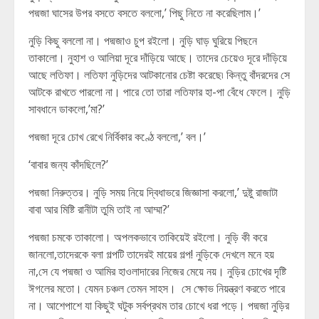
পদ্মজা ঘাসের উপর বসতে বসতে বললো,’ পিছু নিতে না করেছিলাম।’
নুড়ি কিছু বললো না। পদ্মজাও চুপ রইলো। নুড়ি ঘাড় ঘুরিয়ে পিছনে
তাকালো। নুহাশ ও আলিয়া দূরে দাঁড়িয়ে আছে। তাদের চেয়েও দূরে দাঁড়িয়ে
আছে লতিফা। লতিফা নুড়িদের আটকানোর চেষ্টা করেছে৷ কিন্তু বাঁদরদের সে
আটকে রাখতে পারলো না। পারে তো তারা লতিফার হা-পা বেঁধে ফেলে। নুড়ি
সাবধানে ডাকলো,’মা?’
পদ্মজা দূরে চোখ রেখে নির্বিকার কণ্ঠে বললো,’ বল।’
‘বাবার জন্য কাঁদছিলে?’
পদ্মজা নিরুত্তর। নুড়ি সময় নিয়ে দ্বিধাভরে জিজ্ঞাসা করলো,’ দুষ্টু রাজাটা
বাবা আর মিষ্টি রানীটা তুমি তাই না আম্মা?’
পদ্মজা চমকে তাকালো। অপলকভাবে তাকিয়েই রইলো। নুড়ি কী করে
জানলো,তাদেরকে বলা গল্পটি তাদেরই মায়ের গল্প! নুড়িকে দেখলে মনে হয়
না,সে যে পদ্মজা ও আমির হাওলাদারের নিজের মেয়ে নয়। নুড়ির চোখের দৃষ্টি
ঈগলের মতো। যেমন চঞ্চল তেমন সাহস। সে ক্ষোভ নিয়ন্ত্রণ করতে পারে
না। আশেপাশে যা কিছুই ঘটুক সর্বপ্রথম তার চোখে ধরা পড়ে। পদ্মজা নুড়ির