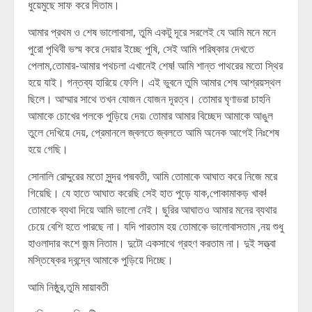
ধুয়েমুছে সাফ করে দিতাম।
আমার প্রথম ও শেষ ভালোবাসা, তুমি একটু দূরে সরলেই যে আমি মনে মনে
পুরো পৃথিবী ভস্ম করে দেয়ার ইচ্ছে পুষি, সেই আমি পরিষ্কার দেখতে
পেলাম,তোমার-আমার পথচলা এখানেই শেষ! আমি শান্ত পাথরের মতো স্থির
হয়ে যাই। গন্তব্য হারিয়ে ফেলি। এই ভুবনে তুমি আমার শেষ আশ্রয়স্থল
ছিলে। আম্মার সাথে তখন যোজন যোজন দূরত্ব। তোমার ঘৃণাভরা চাহনি
আমাকে চোখের পলকে পুড়িয়ে দেয়৷ তোমার আমার বিচ্ছেদ আমাকে আঙুল
তুলে দেখিয়ে দেয়, প্রেমানলে জ্বলতে জ্বলতে আমি অনেক আগেই নিঃশেষ
হয়ে গেছি।
সোনালি রোদ্দুরের মতো সুন্দর পদ্মবতী, আমি তোমাকে আঘাত করে নিজে মরে
গিয়েছি। যে হাতে আঘাত করেছি সেই হাত পুড়ে যাক,পোকামাকড় খাক!
তোমাকে ব্যথা দিয়ে আমি ভালো নেই। ছুরির আঘাতও আমার মনের ব্যথার
চেয়ে বেশি হতে পারছে না। যদি পারতাম হয় তোমাকে ভালোবাসতাম ,নয় শুধু
হাওলাদার বংশে জন্ম নিতাম। দুটো একসাথে গ্রহণ করতাম না। দুই সত্ত্বা
মস্তিষ্কের দ্বন্দ্বে আমাকে পুড়িয়ে দিচ্ছে।
আমি নিষ্ঠুর,তুমি মায়াবতী