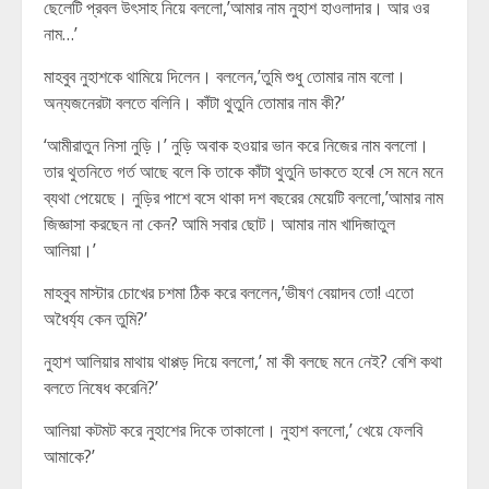
ছেলেটি প্রবল উৎসাহ নিয়ে বললো,’আমার নাম নুহাশ হাওলাদার। আর ওর
নাম…’
মাহবুব নুহাশকে থামিয়ে দিলেন। বললেন,’তুমি শুধু তোমার নাম বলো।
অন্যজনেরটা বলতে বলিনি। কাঁটা থুতুনি তোমার নাম কী?’
‘আমীরাতুন নিসা নুড়ি।’ নুড়ি অবাক হওয়ার ভান করে নিজের নাম বললো।
তার থুতনিতে গর্ত আছে বলে কি তাকে কাঁটা থুতুনি ডাকতে হবে! সে মনে মনে
ব্যথা পেয়েছে। নুড়ির পাশে বসে থাকা দশ বছরের মেয়েটি বললো,’আমার নাম
জিজ্ঞাসা করছেন না কেন? আমি সবার ছোট। আমার নাম খাদিজাতুল
আলিয়া।’
মাহবুব মাস্টার চোখের চশমা ঠিক করে বললেন,’ভীষণ বেয়াদব তো! এতো
অধৈর্য্য কেন তুমি?’
নুহাশ আলিয়ার মাথায় থাপ্পড় দিয়ে বললো,’ মা কী বলছে মনে নেই? বেশি কথা
বলতে নিষেধ করেনি?’
আলিয়া কটমট করে নুহাশের দিকে তাকালো। নুহাশ বললো,’ খেয়ে ফেলবি
আমাকে?’