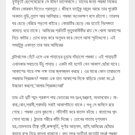
ফুটফুটে ছেলেমেয়েকে সে ভীষণ ভালোবাসে। তাদের জন্য পদ্মজা নিজের
জীবন কোরবান দিতেও প্রস্তুত। জীবনে যতটুকু আনন্দ আছে তার পুরোটা
অবদান নুড়ি,নুহাশ আর আলিয়ার। পদ্মজা অনেকক্ষণ বসে রইলো। তারপর
ঘর ছেড়ে বেরিয়ে পড়লো বাইরে। কোয়ার্টার ছেড়ে বের হতেই নিঃসঙ্গতা
কামড়ে ধরে তাকে। আমিরের প্রতিটি মৃত্যুবার্ষিকীর রাত সে খোলা আকাশের
নিচে কাটায়। চোখ বন্ধ করে অনুভব করে ফেলে আসা স্মৃতিগুলো। এই
সময়টুকু একান্ত তার আর আমিরের৷
ঘন্টাখানেক হেঁটে এসে এক পাহাড়ের চূড়ায় দাঁড়ালো পদ্মজা। এই পাহাড়টি
এখানকার সবচেয়ে উঁচু পাহাড়। একটা মই হলেই যেন আকাশ ছোঁয়া যাবে।
আকাশের গায়ে লক্ষ লক্ষ তারা জ্বলজ্বল করছে। এর মাঝে কোন তারাগুলো
পদ্মজার প্রিয়জন? পদ্মজা এক হাত আকাশের দিকে বাড়িয়ে ভেজা কণ্ঠে
উচ্চারণ করলো,’আমার প্রিয়জনেরা!’
তার এই দুটি শব্দে প্রকাশ পায় ভেতরের সব দুঃখ,যন্ত্রণা, অভাববোধ। মা-
বাবা,বোন,স্বামী,শ্বাশুড়ি সবাই আকাশটাতে থাকে। শুধু সে জমিনে রয়ে
গেছে। পদ্মজা চোখ বুজলো। সাঁইসাঁই করে বাতাস বইছে। বাতাসের শব্দ
শোনা যাচ্ছে। ঠান্ডায় শরীরে কাঁটা দিচ্ছে। চোখের পাতায় দৃশ্যমান
হয়,হেমলতার তীক্ষ্ণ দৃষ্টি,রুক্ষমূর্তি, পূর্ণার আহ্লাদ, হাসি,আমিরের ছোঁয়ার
বাহানা,বুকে নিয়ে কান্না থামানো। কত সুন্দর অতীত! কতোটা সুন্দর! পদ্মজা