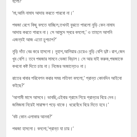
হলো?’
‘মা,আমি নামায আদায় করতে পারবো না।’
পদ্মজা রেগে কিছু বলতে যাচ্ছিল,তখনই বুঝতে পারলো নুড়ি কেন নামায
আদায় করতে পারবে না। সে আমুদে স্বরে বললো,’ ও তাহলে আপনি
এজন্যই আজ এতো চুপচাপ?’
নুড়ি দাঁত বের করে হাসলো। নুহাশ,আলিয়ার চেয়েও নুড়ি বেশি দুষ্ট ৷ রাগ,জেদ
খুব বেশি। তবে পদ্মজার সামনে ভেজা বিড়াল। সে আর যাই করুক,পদ্মজাকে
কখনো কষ্ট দিতে চায় না। নিজের অজান্তেও না।
রাতের খাবার পরিবেশন করার সময় লতিফা বললো,’ প্রান্ত কোনদিন আইবো
কইছে?’
‘আগামী মাসে আসবে। ভাবছি,এইবার গ্রামে গিয়ে প্রান্তর বিয়ে দেব।
জমিজমা নিয়েই সারাক্ষণ পড়ে থাকে। ধরেবেঁধে বিয়ে দিতে হবে।’
‘বউ কোন এলাকার আনবা?’
পদ্মজা হাসলো। বললো,’প্রান্ত যা চায়।’