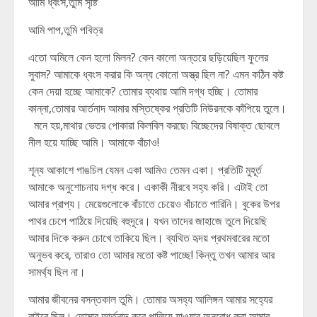
আমি ধ্বংস,তুমি সৃষ্টি
আমি পাপ,তুমি পবিত্র
এতো অমিলে কেন হলো মিলন? কেন কালো অন্তরে ছড়িয়েছিল ফুলের
সুবাস? আমাকে ধ্বংস করার কি অন্য কোনো অস্ত্র ছিল না? এমন কঠিন কষ্ট
কেন দেয়া হচ্ছে আমাকে? তোমার ব্যথায় আমি দগ্ধ হচ্ছি। তোমার
কান্না,তোমার আর্তনাদ আমার মস্তিষ্কের প্রতিটি নিউরনকে কাঁপিয়ে তুলে।
মনে হয়,মাথার ভেতর পোকারা কিলবিল করছে৷ বিচ্ছেদের বিষাক্ত ছোবলে
নীল হয়ে যাচ্ছি আমি। আমাকে বাঁচাও!
শূন্য আকাশে গাঙচিল যেমন একা আমিও তেমন একা। প্রতিটি মুহূর্ত
আমাকে অনুশোচনায় দগ্ধ করে। একাকী নীরবে সহ্য করি। এটাই তো
আমার প্রাপ্য। মেয়েগুলোকে বাঁচাতে চেয়েও বাঁচাতে পারিনি। বুকের উপর
পাথর চেপে পাঠিয়ে দিয়েছি বহুদূরে। যখন তাদের জাহাজে তুলে দিয়েছি
আমার দিকে করুন চোখে তাকিয়ে ছিল। ব্যথিত হৃদয় প্রথমবারের মতো
অনুভব করে, তারাও তো আমার মতো কষ্ট পাচ্ছে! কিন্তু তখন আমার আর
সামর্থ্য ছিল না।
আমার জীবনের বসন্তকাল তুমি। তোমার অসহ্য আলিঙ্গন আমার সহ্যের
বাইরে ছিল। তোমার আর্তনাদ করে পালিয়ে যাওয়ার অনুরোধ করা আমার