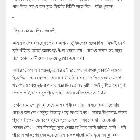
পাশ দিয়ে চোখের জল মুছে দ্বিতীয় চিঠিটি হাতে নিল। ভাঁজ খুললো,
“
প্রিয়র চেয়েও প্রিয় পদ্মবতী,
আমার পাপের রাজত্বে তোমার আগমন ভূমিকম্পের মতো ছিল। যখনই দেখি
তুমি দাঁড়িয়ে আছো,আমার হৃৎপিণ্ড থমকে যায়। চোখের সামনে ছয় বছরে
গড়ে তোলা ভারী দেয়াল ভেঙে চুরমার হয়ে যায়।
আমার চোখের মণি পদ্মজা,তোমার ওই দুচোখের অবিশ্বাস্য চাহনি আমাকে
ছিন্নভিন্ন করে ফেলে। আমার কথা হারিয়ে যায়। আমি স্তব্ধ হয়ে যাই।
খারাপের মাঝেও ভালো থাকার মন্ত্র ছিল তোমার দৃষ্টি। সেই দৃষ্টিতে যখন ঘৃণা
দেখতে পাই,আমার বুক পুড়ে যায়। আমার মস্তিষ্ক ফেটে যায়!
তোমার আহত মুখশ্রী দেখে আমার শরীরের চামড়া ঝলসে যায়। তোমার
চোখের জল দেখে সমুদ্র আছড়ে পড়ে মাথার উপর। আমার মিথ্যাচার, আমার
প্রতারণা তোমাকে কষ্টের ভুবনে ছুঁড়ে ফেলে। বিষাদের ছায়া ঢেকে যায়
তোমার চোখ। সেই বিষাদটুকু মুছে দেয়ার অধিকার আমি হারিয়ে ফেলি। যদি
পারতাম আকাশের মেঘ হয়ে তোমার কাজলকালো আঁখি ছুঁয়ে সবটুকু বিষাদ