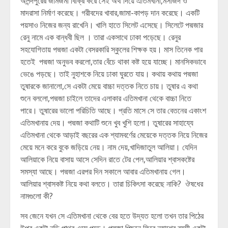
অলন্দপুরের জমিজমা বিক্রি করে সেই অর্থ দিয়ে এতিমখানা,মসজিদ ও
মাদরাসা নির্মাণ করেছে। গরীবদের খাবার,জামা-কাপড় দান করেছে। একটি
পয়সাও নিজের জন্য রাখেনি। খালি হাতে সিলেট এসেছে। সিলেটে পদ্মজার
রেনু নামে এক বান্ধবী ছিল । তারা একসাথে ঢাকা পড়েছে। রেনুর
সহযোগিতায় পদ্মজা একটা বেসরকারি স্কুলের শিক্ষক হয়। মাস তিনেক পার
হতেই পদ্মজা অনুভব করলো,তার বেঁচে থাকা কষ্ট হয়ে যাচ্ছে। মানসিকভাবে
ভেঙে পড়ছে। তাই নুহাশকে নিয়ে ঢাকা ঘুরতে যায়। কথায় কথায় পদ্মজা
তুষারকে জানালো,সে একটা মেয়ে বাচ্চা দত্তক নিতে চায়। তুষার এ কথা
শুনে বললো,পদ্মজা চাইলে তাদের এলাকার এতিমখানা থেকে বাচ্চা নিতে
পারে। তুষারের ভালো পরিচিতি আছে। প্রতি মাসে সে তার বেতনের একাংশ
এতিমখানায় দেয়। পদ্মজা কথাটি শুনে খুব খুশি হলো। তুষারের সাহায্যে
এতিমখানা থেকে আড়াই বছরের এক শ্যামবর্ণের মেয়েকে দত্তক নিয়ে নিজের
মেয়ে মনে করে বুকে জড়িয়ে নেয়। নাম দেয়,খাদিজাতুল আলিয়া। যেদিন
আলিয়াকে নিয়ে বাসায় আসে সেদিন রাতে টের পেল,আলিয়ার শ্বাসকষ্টের
সমস্যা আছে। পদ্মজা এরপর দিন সকালে আবার এতিমখানায় গেল।
আলিয়ার শ্বাসকষ্ট নিয়ে কথা বলতে। তারা চিকিৎসা করেছে নাকি? ঔষধের
নামগুলো কী?
সব জেনে যখন সে এতিমখানা থেকে বের হতে উদ্যত হলো তখন তার পিঠের