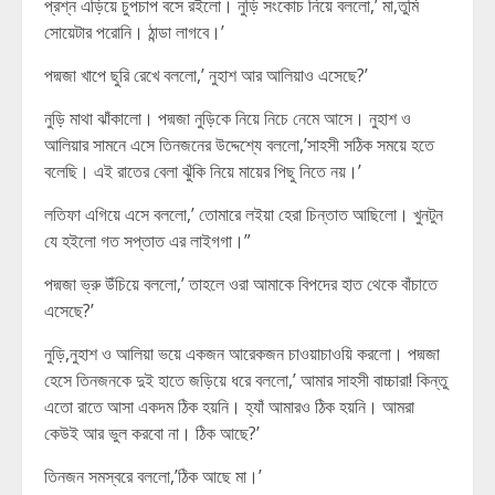
প্রশ্ন এড়িয়ে চুপচাপ বসে রইলো। নুড়ি সংকোচ নিয়ে বললো,’ মা,তুমি
সোয়েটার পরোনি। ঠান্ডা লাগবে।’
পদ্মজা খাপে ছুরি রেখে বললো,’ নুহাশ আর আলিয়াও এসেছে?’
নুড়ি মাথা ঝাঁকালো। পদ্মজা নুড়িকে নিয়ে নিচে নেমে আসে। নুহাশ ও
আলিয়ার সামনে এসে তিনজনের উদ্দেশ্যে বললো,’সাহসী সঠিক সময়ে হতে
বলেছি। এই রাতের বেলা ঝুঁকি নিয়ে মায়ের পিছু নিতে নয়।’
লতিফা এগিয়ে এসে বললো,’ তোমারে লইয়া হেরা চিন্তাত আছিলো। খুনটুন
যে হইলো গত সপ্তাত এর লাইগগা।”
পদ্মজা ভ্রু উঁচিয়ে বললো,’ তাহলে ওরা আমাকে বিপদের হাত থেকে বাঁচাতে
এসেছে?’
নুড়ি,নুহাশ ও আলিয়া ভয়ে একজন আরেকজন চাওয়াচাওয়ি করলো। পদ্মজা
হেসে তিনজনকে দুই হাতে জড়িয়ে ধরে বললো,’ আমার সাহসী বাচ্চারা! কিন্তু
এতো রাতে আসা একদম ঠিক হয়নি। হ্যাঁ আমারও ঠিক হয়নি। আমরা
কেউই আর ভুল করবো না। ঠিক আছে?’
তিনজন সমস্বরে বললো,’ঠিক আছে মা।’