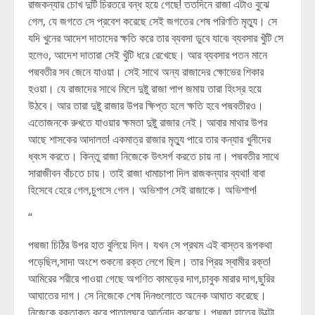
রাজকন্যার চোখ দুটি চিরতরে বন্ধ হয়ে গেছে! ততদিনে রাজা এটাও বুঝে
গেল, যে জগতে সে প্রবেশ করেছে সেই জগতের শেষ পরিণতি মৃত্যু। সে
যদি খুনের আদেশ দাতাদের ক্ষতি করে তার ব্যবসা ডুবে যাবে৷ ব্যবসার খুঁটি সে
হলেও, আদেশ দাতারা সেই খুঁটি ধরে রেখেছে। আর ব্যবসার পতন মানে
পদ্মবতীর সব জেনে যাওয়া। সেই সাথে অন্য রাজাদের ক্ষোভের শিকার
হওয়া। যে রাজাদের সাথে মিলে দুষ্টু রাজা পাপ জমায় তারা হিংস্র হয়ে
উঠবে। আর তারা দুষ্টু রাজার উপর ক্ষিপ্ত হলে ক্ষতি হবে পদ্মবতীরও।
এতোজনকে রুখতে যাওয়ার ক্ষমতা দুষ্টু রাজার নেই। আবার মাথার উপর
আছে শাসকের আদালত! একমাত্র রাজার মৃত্যু পারে তার কন্যার খুনীদের
ধ্বংস করতে। কিন্তু রাজা নিজেকে উৎসর্গ করতে চায় না। পদ্মবতীর সাথে
সারাজীবন বাঁচতে চায়। তাই রাজা ধামাচাপা দিল রাজকন্যার ব্যথা! বাবা
হিসেবে হেরে গেল,চুপসে গেল। অভিশাপ সেই রাজাকে। অভিশাপ!
“
পদ্মজা চিঠির উপর হাত বুলিয়ে দিল। যখন সে প্রথম এই বাস্তব রূপকথা
পড়েছিল,সাদা অংশে শুকনো রক্ত লেগে ছিল। তার প্রিয় স্বামীর রক্ত!
আমিরের শরীরে পাওয়া গেছে অগণিত কামড়ের দাগ,চাবুক মারার দাগ,ছুরির
আঘাতের দাগ। সে নিজেকে শেষ দিনগুলোতে অনেক আঘাত করেছে।
নিজেকে রক্তাক্ত করে পাতালঘরে আর্তনাদ করেছে। পদ্মজা হাতের উল্টো