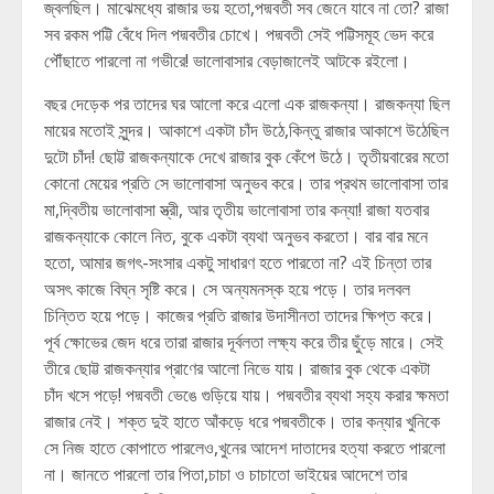
জ্বলছিল। মাঝেমধ্যে রাজার ভয় হতো,পদ্মবতী সব জেনে যাবে না তো? রাজা
সব রকম পট্টি বেঁধে দিল পদ্মবতীর চোখে। পদ্মবতী সেই পট্টিসমূহ ভেদ করে
পৌঁছাতে পারলো না গভীরে! ভালোবাসার বেড়াজালেই আটকে রইলো।
বছর দেড়েক পর তাদের ঘর আলো করে এলো এক রাজকন্যা। রাজকন্যা ছিল
মায়ের মতোই সুন্দর। আকাশে একটা চাঁদ উঠে,কিন্তু রাজার আকাশে উঠেছিল
দুটো চাঁদ! ছোট্ট রাজকন্যাকে দেখে রাজার বুক কেঁপে উঠে। তৃতীয়বারের মতো
কোনো মেয়ের প্রতি সে ভালোবাসা অনুভব করে। তার প্রথম ভালোবাসা তার
মা,দ্বিতীয় ভালোবাসা স্ত্রী, আর তৃতীয় ভালোবাসা তার কন্যা! রাজা যতবার
রাজকন্যাকে কোলে নিত, বুকে একটা ব্যথা অনুভব করতো। বার বার মনে
হতো, আমার জগৎ-সংসার একটু সাধারণ হতে পারতো না? এই চিন্তা তার
অসৎ কাজে বিঘ্ন সৃষ্টি করে। সে অন্যমনস্ক হয়ে পড়ে। তার দলবল
চিন্তিত হয়ে পড়ে। কাজের প্রতি রাজার উদাসীনতা তাদের ক্ষিপ্ত করে।
পূর্ব ক্ষোভের জেদ ধরে তারা রাজার দূর্বলতা লক্ষ্য করে তীর ছুঁড়ে মারে। সেই
তীরে ছোট্ট রাজকন্যার প্রাণের আলো নিভে যায়। রাজার বুক থেকে একটা
চাঁদ খসে পড়ে! পদ্মবতী ভেঙে গুড়িয়ে যায়। পদ্মবতীর ব্যথা সহ্য করার ক্ষমতা
রাজার নেই। শক্ত দুই হাতে আঁকড়ে ধরে পদ্মবতীকে। তার কন্যার খুনিকে
সে নিজ হাতে কোপাতে পারলেও,খুনের আদেশ দাতাদের হত্যা করতে পারলো
না। জানতে পারলো তার পিতা,চাচা ও চাচাতো ভাইয়ের আদেশে তার