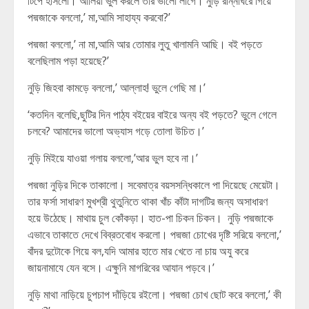
টিপে হাসলো। আলিয়া ভুল করলে তার ভালো লাগে। নুড়ি রান্নাঘরে গিয়ে
পদ্মজাকে বললো,’ মা,আমি সাহায্য করবো?’
পদ্মজা বললো,’ না মা,আমি আর তোমার লুতু খালামনি আছি। বই পড়তে
বলেছিলাম পড়া হয়েছে?’
নুড়ি জিহবা কামড়ে বললো,’ আল্লাহ! ভুলে গেছি মা।’
‘কতদিন বলেছি,ছুটির দিন পাঠ্য বইয়ের বাইরে অন্য বই পড়তে? ভুলে গেলে
চলবে? আমাদের ভালো অভ্যাস গড়ে তোলা উচিত।’
নুড়ি মিইয়ে যাওয়া গলায় বললো,’আর ভুল হবে না।’
পদ্মজা নুড়ির দিকে তাকালো। সবেমাত্র বয়সসন্ধিকালে পা দিয়েছে মেয়েটা।
তার ফর্সা সাধারণ মুখশ্রী থুতুনিতে থাকা খাঁচ কাঁটা দাগটির জন্য অসাধারণ
হয়ে উঠেছে। মাথায় চুল কোঁকড়া। হাত-পা চিকন চিকন। নুড়ি পদ্মজাকে
এভাবে তাকাতে দেখে বিব্রতবোধ করলো। পদ্মজা চোখের দৃষ্টি সরিয়ে বললো,’
বাঁদর দুটোকে গিয়ে বল,যদি আমার হাতে মার খেতে না চায় অযু করে
জায়নামাযে যেন বসে। এক্ষুনি মাগরিবের আযান পড়বে।’
নুড়ি মাথা নাড়িয়ে চুপচাপ দাঁড়িয়ে রইলো। পদ্মজা চোখ ছোট করে বললো,’ কী