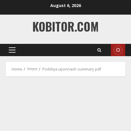
Skip
August 6, 2026
to
content
KOBITOR.COM
Primary
Menu
Home
উপন্যাস
Poddoja uponnash summary pdf