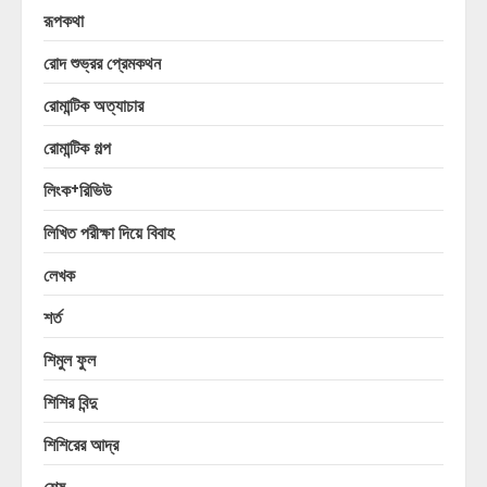
রূপকথা
রোদ শুভ্রর প্রেমকথন
রোমান্টিক অত্যাচার
রোমান্টিক গল্প
লিংক+রিভিউ
লিখিত পরীক্ষা দিয়ে বিবাহ
লেখক
শর্ত
শিমুল ফুল
শিশির বিন্দু
শিশিরের আদ্র
শেষ