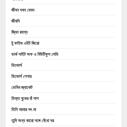
জীবন যখন যেমন
জীবনি
জ্বিন রহস্য
টু ফাইভ এইট জিরো
ডার্ক সাইট অফ এ বিউটিফুল লেডি
ডিভোর্স
ডিভোর্স পেপার
ডেনিম জ্যাকেট
তিক্ত বুকের বাঁ পাশ
তিনি আমার সৎ মা
তুমি অন্য কারো সঙ্গে বেঁধো ঘর