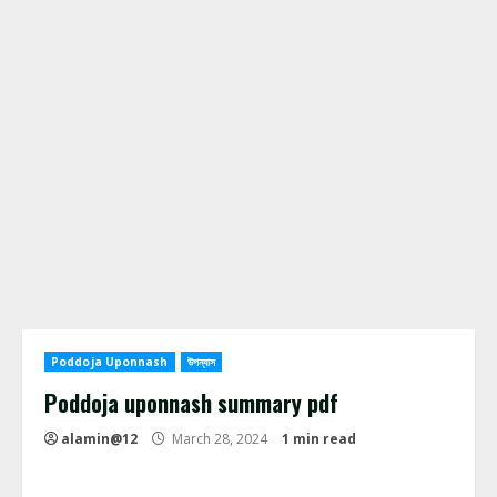
Poddoja Uponnash
উপন্যাস
Poddoja uponnash summary pdf
alamin@12
March 28, 2024
1 min read