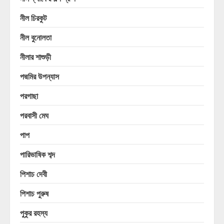
নীল চিরকুট
নীল বুনোলতা
নীলার শাশুড়ী
পদ্মমির উপন্যাস
পরগাছা
পরবাসী মেঘ
পাপ
পারিভাষিক শব্দ
পিশাচ দেবী
পিশাচ পুরুষ
পুকুর রহস্য