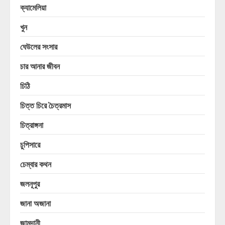
ক্যামেলিয়া
খুন
ঘেউলের সংসার
চার আনার জীবন
চিঠি
চিত্ত চিরে চৈত্রমাস
চিত্রাঙ্গনা
চুপিসারে
চেম্বার কথন
জলনূপুর
জানা অজানা
জামদানী