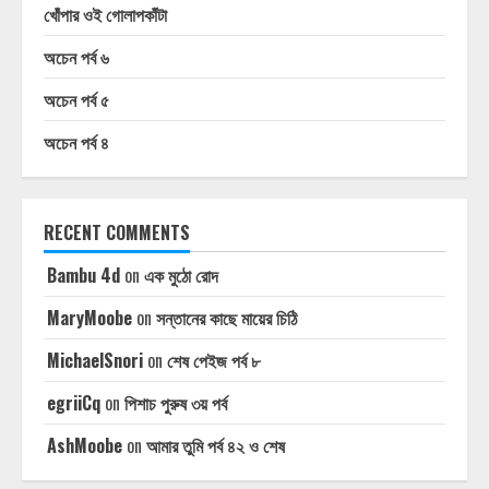
খোঁপার ওই গোলাপকাঁটা
অচেন পর্ব ৬
অচেন পর্ব ৫
অচেন পর্ব ৪
RECENT COMMENTS
Bambu 4d
on
এক মুঠো রোদ
MaryMoobe
on
সন্তানের কাছে মায়ের চিঠি
MichaelSnori
on
শেষ পেইজ পর্ব ৮
egriiCq
on
পিশাচ পুরুষ ৩য় পর্ব
AshMoobe
on
আমার তুমি পর্ব ৪২ ও শেষ