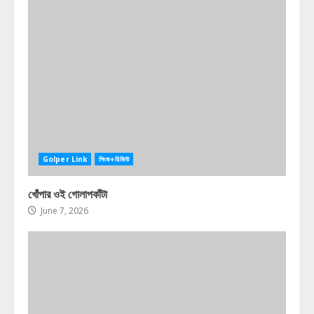
Golper Link
লিংক+রিভিউ
খোঁপার ওই গোলাপকাঁটা
June 7, 2026