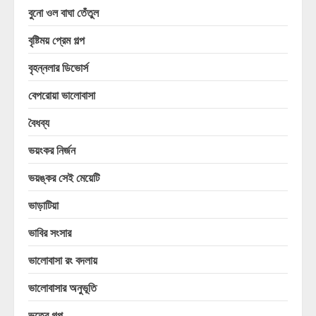
বুনো ওল বাঘা তেঁতুল
বৃষ্টিময় প্রেম গল্প
বৃহন্নলার ডিভোর্স
বেপরোয়া ভালোবাসা
বৈধব্য
ভয়ংকর নির্জন
ভয়ঙ্কর সেই মেয়েটি
ভাড়াটিয়া
ভাবির সংসার
ভালোবাসা রং বদলায়
ভালোবাসার অনুভূতি
ভুতের গল্প