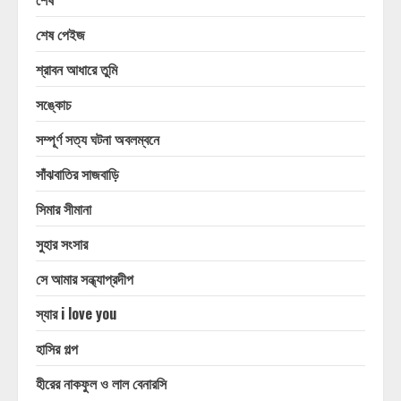
শেষ পেইজ
শ্রাবন আধারে তুমি
সঙ্কোচ
সম্পূর্ণ সত্য ঘটনা অবলম্বনে
সাঁঝবাতির সাজবাড়ি
সিমার সীমানা
সুহার সংসার
সে আমার সন্ধ্যাপ্রদীপ
স্যার i love you
হাসির গল্প
হীরের নাকফুল ও লাল বেনারসি