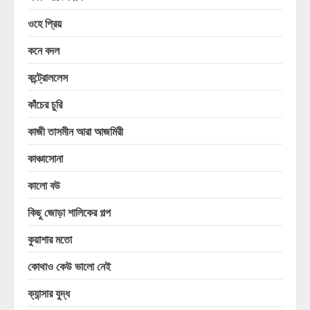
ওহে প্রিয়
কনে বদল
কন্ট্রোললেস
কাঁচের চুরি
কাজী তাসমীন আরা আজমিরী
কাঞ্চাসোনা
কালো বউ
কিছু জোড়া শালিকের গল্প
কুয়াশার মতো
কোথাও কেউ ভালো নেই
ক্যান্সার যুদ্ধ