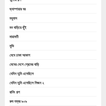
ভ্যাম্পায়ার বর
মধুমাস
মন বাড়িয়ে ছুঁই
মায়াবতী
মুভি
মেঘে ঢাকা আকাশ
মেঘের দেশে প্রেমের বাড়ি
যেদিন তুমি এসেছিলে
যেদিন তুমি এসেছিলে সিজন ২
রানিং গল্প
রুম নম্বর ৯০৯