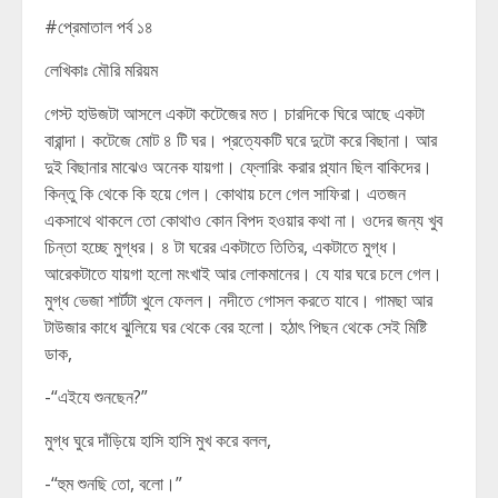
#প্রেমাতাল পর্ব ১৪
লেখিকাঃ মৌরি মরিয়ম
গেস্ট হাউজটা আসলে একটা কটেজের মত। চারদিকে ঘিরে আছে একটা
বারান্দা। কটেজে মোট ৪ টি ঘর। প্রত্যেকটি ঘরে দুটো করে বিছানা। আর
দুই বিছানার মাঝেও অনেক যায়গা। ফ্লোরিং করার প্ল্যান ছিল বাকিদের।
কিন্তু কি থেকে কি হয়ে গেল। কোথায় চলে গেল সাফিরা। এতজন
একসাথে থাকলে তো কোথাও কোন বিপদ হওয়ার কথা না। ওদের জন্য খুব
চিন্তা হচ্ছে মুগ্ধর। ৪ টা ঘরের একটাতে তিতির, একটাতে মুগ্ধ।
আরেকটাতে যায়গা হলো মংখাই আর লোকমানের। যে যার ঘরে চলে গেল।
মুগ্ধ ভেজা শার্টটা খুলে ফেলল। নদীতে গোসল করতে যাবে। গামছা আর
টাউজার কাধে ঝুলিয়ে ঘর থেকে বের হলো। হঠাৎ পিছন থেকে সেই মিষ্টি
ডাক,
-“এইযে শুনছেন?”
মুগ্ধ ঘুরে দাঁড়িয়ে হাসি হাসি মুখ করে বলল,
-“হুম শুনছি তো, বলো।”