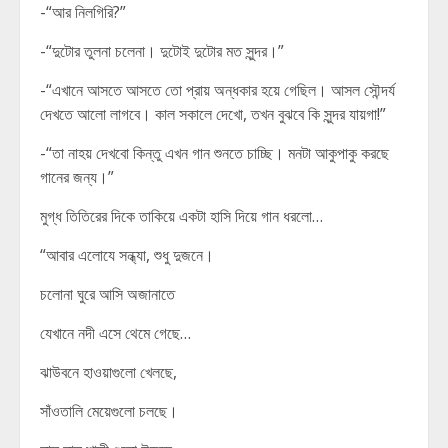
-“আর নিলগিরি?”
-“দুটোর তুলনা চলেনা। দুটোই দুটোর মত সুন্দর।”
-“এখানে আসতে আসতে তো প্রায় অন্ধকার হয়ে গেছিল। আসল সৌন্দর্য
দেখতে আলো লাগবে। কাল সকালে দেখো, তখন বুঝবে কি সুন্দর যায়গা!”
-“তা নাহয় দেখবো কিন্তু এখন গান শুনতে চাচ্ছি। মনটা আকুপাকু করছে
গানের জন্য।”
মুগ্ধ তিতিরের দিকে তাকিয়ে একটা হাসি দিয়ে গান ধরলো…
“আবার এলোযে সন্ধ্যা, শুধু দুজনে।
চলোনা ঘুরে আসি অজানাতে
যেখানে নদী এসে থেমে গেছে…
ঝাউবনে হাওয়াগুলো খেলছে,
সাঁওতালি মেয়েগুলো চলছে।