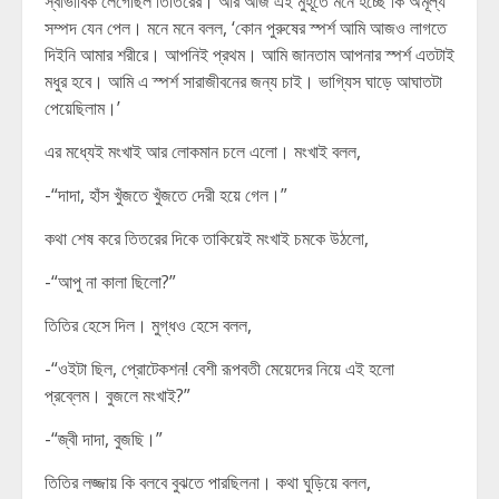
স্বাভাবিক লেগেছিল তিতিরের। আর আজ এই মুহূর্তে মনে হচ্ছে কি অমূল্য
সম্পদ যেন পেল। মনে মনে বলল, ‘কোন পুরুষের স্পর্শ আমি আজও লাগতে
দিইনি আমার শরীরে। আপনিই প্রথম। আমি জানতাম আপনার স্পর্শ এতটাই
মধুর হবে। আমি এ স্পর্শ সারাজীবনের জন্য চাই। ভাগ্যিস ঘাড়ে আঘাতটা
পেয়েছিলাম।’
এর মধ্যেই মংখাই আর লোকমান চলে এলো। মংখাই বলল,
-“দাদা, হাঁস খুঁজতে খুঁজতে দেরী হয়ে গেল।”
কথা শেষ করে তিতরের দিকে তাকিয়েই মংখাই চমকে উঠলো,
-“আপু না কালা ছিলো?”
তিতির হেসে দিল। মুগ্ধও হেসে বলল,
-“ওইটা ছিল, প্রোটেকশন! বেশী রূপবতী মেয়েদের নিয়ে এই হলো
প্রব্লেম। বুজলে মংখাই?”
-“জ্বী দাদা, বুজছি।”
তিতির লজ্জায় কি বলবে বুঝতে পারছিলনা। কথা ঘুড়িয়ে বলল,