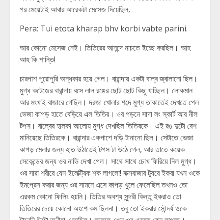
পর মেয়েটাই আবার আরেকটা মেসেজ দিয়েছিল,
Pera: Tui etota kharap bhv korbi vabte parini.
আর কোনো মেসেজ নেই। তিতিরের আনন্দে নাচতে ইচ্ছে করছিল। আহ
আহ কি শান্তি!
চারপাশ পুরোপুরি অন্ধকার হয়ে গেল। বারান্দায় একটা বাল্ব জ্বালানো ছিল।
মুগ্ধ কটেজের বারান্দায় বসে লাল রঙের ছোট ছোট কিছু খাচ্ছিল। লোকমান
আর মংখাই বাজারে গেছিল। দরজা খোলার শব্দে মুগ্ধ তাকাতেই দেখতে পেল
ভেজা কাপড় হাতে বেড়িয়ে এল তিতির। ওর পড়নে সাদা লং স্কার্ট আর নীল
টপস। বাল্বের হালকা আলোয় মুগ্ধ দেখছিল তিতিরকে। এই রঙ দুটো বেশ
মানিয়েছে তিতিরকে। বারান্দার একপাশে দড়ি টানানো ছিল। সেটাতে ভেজা
কাপড় মেলার জন্য হাত উঠাতেই টপস টা উঠে গেল, আর তাতে কয়েক
সেকেন্ডের জন্য ওর নাভি দেখা গেল। সাথে সাথে চোখ ফিরিয়ে নিল মুগ্ধ।
ওর সারা শরীরে যেন ইলেক্ট্রিক শক লাগলো! কক্সবাজার ট্যুরে ইকরা যখন ওকে
ইমপ্রেস করার জন্য ওর সামনে এসে কাপড় খুলে ফেলেছিল তখনও তো
এরকম কোনো ফিলিং হয়নি। তিতির অবশ্য সুন্দরী কিন্তু ইকরাও তো
তিতিরের চেয়ে কোনো অংশে কম ছিলনা। তবু তো ইকরার সৌন্দর্য ওকে