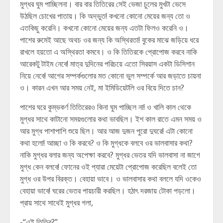
মুগ্ধর ঘুম পাচ্ছিলনা। বার বার তিতিরের সেই ভেজা চুলের মুখটা ভেসে
উঠছিল চোখের পাতায়। কি অদ্ভুত! কখনো কোনো মেয়ের জন্য তো ও
এতকিছু করেনি। কখনো কোনো মেয়ের জন্য এতটা ফিলও করেনি ও।
পাশের রুমেই আছে অথচ ওর জন্য কি অস্থিরতা! বুকের মাঝে জড়িয়ে ধরে
রাখলে হয়তো এ অস্থিরতা কমবে। ও কি তিতিরকে প্রোপোজ করবে নাকি
আরেকটু টাইম নেবে! মাত্র দুদিনের পরিচয়ে এতো সিরয়াস একটা ডিসিশান
নিয়ে নেবে! আগের সম্পর্কগুলোর মত কোনো ভুল সম্পর্কে আর জড়াতে চায়না
ও। কারন এখন আর সময় নেই, মা ইমিডিয়েটলি ওর বিয়ে দিতে চান?
পাশের ঘরে কুম্ভকর্ণ তিতিরেরও কিনা ঘুম পাচ্ছিল না! ও খালি কাল থেকে
মুগ্ধর সাথে কাটানো সময়গুলোর কথা ভাবছিল। ইশ কাল রাতে এমন সময় ও
আর মুগ্ধ পাশাপাশি শুয়ে ছিল। আর আজ দুজন পুরো দুঘরে! এটা কোনো
কথা হলো! আচ্ছা ও কি করবে? ও কি মুগ্ধকে বলবে ওর ভালবাসার কথা?
নাকি মুগ্ধর বলার জন্য অপেক্ষা করবে? মুগ্ধর ভেতর যদি ভালবাসা না জাগে
মুগ্ধ কেন বলবে! ফোনের ওই প্যারা মেয়েটা প্রোপোজ করেছিল বলেই তো
মুগ্ধ ওর উপর বিরক্ত। বেহায়া ভাবে। ও ভালবাসার কথা বললে যদি ওকেও
বেহায়া ভাবে! ঘরের ভেতর পায়চারী করছিল। হঠাৎ দরজায় টোকা পড়লো।
প্রায় সাথে সাথেই মুগ্ধর গলা,
-“এই তিতির?”