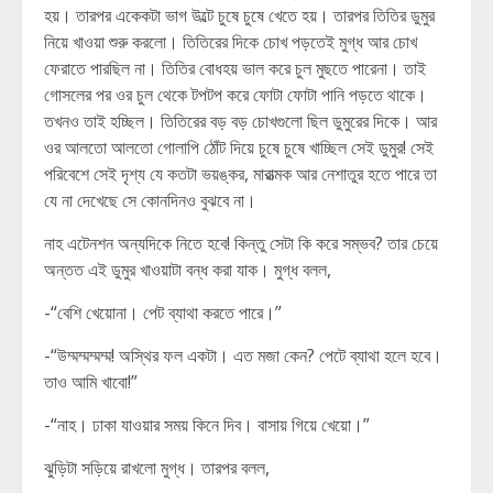
হয়। তারপর একেকটা ভাগ উল্টে চুষে চুষে খেতে হয়। তারপর তিতির ডুমুর
নিয়ে খাওয়া শুরু করলো। তিতিরের দিকে চোখ পড়তেই মুগ্ধ আর চোখ
ফেরাতে পারছিল না। তিতির বোধহয় ভাল করে চুল মুছতে পারেনা। তাই
গোসলের পর ওর চুল থেকে টপটপ করে ফোটা ফোটা পানি পড়তে থাকে।
তখনও তাই হচ্ছিল। তিতিরের বড় বড় চোখগুলো ছিল ডুমুরের দিকে। আর
ওর আলতো আলতো গোলাপি ঠোঁট দিয়ে চুষে চুষে খাচ্ছিল সেই ডুমুর! সেই
পরিবেশে সেই দৃশ্য যে কতটা ভয়ঙ্কর, মারাত্মক আর নেশাতুর হতে পারে তা
যে না দেখেছে সে কোনদিনও বুঝবে না।
নাহ এটেনশন অন্যদিকে নিতে হবে! কিন্তু সেটা কি করে সম্ভব? তার চেয়ে
অন্তত এই ডুমুর খাওয়াটা বন্ধ করা যাক। মুগ্ধ বলল,
-“বেশি খেয়োনা। পেট ব্যাথা করতে পারে।”
-“উম্মম্মম্মম্ম! অস্থির ফল একটা। এত মজা কেন? পেটে ব্যাথা হলে হবে।
তাও আমি খাবো!”
-“নাহ। ঢাকা যাওয়ার সময় কিনে দিব। বাসায় গিয়ে খেয়ো।”
ঝুড়িটা সড়িয়ে রাখলো মুগ্ধ। তারপর বলল,