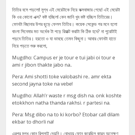
তিতির বসে পড়লো! মুগ্ধ এই মেয়েটাকে নিয়ে কক্সবাজার গেছে! এই মেয়েটা
কি ওর কোনো এক্স? কষ্ট হচ্ছিল! কেন জানি খুব কষ্ট হচ্ছিল তিতিরের।
ফোনটা বিছানার উপর ছুড়ে ফেলল তিতির। কয়েক সেকেন্ড পর মনে হলো
বাংলা সিনেমার মত অর্ধেক টা পড়ে রিয়াক্ট করাটা কি ঠিক হবে? না পুরোটাই
পড়বে তিতির। হয়তো ও যা ভাবছে তেমন কিছুনা। আবার ফোনটা হাতে
নিয়ে পড়তে শুরু করলো,
Mugdho: Campus er je tour e tui jabi oi tour e
ami r jibon thakte jabo na..
Pera: Ami shotti toke valobashi re.. amr ekta
second jayna toke na vebe!
Mugdho: Allah’r waste r msg dish na. onk koshte
etokkhon natha thanda rakhsi. r partesi na.
Pera: Msg dibo na to ki korbo? Etobar call dilam
ekbar to dhorli na!
এরপর মুগ্ধ কোন রিপ্লাই দেয়নি। বোধহয় ফোন করেছিল কারন অনেক্ষণ