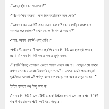
-“আচ্ছা হাঁস কেন আনালেন?”
-“বার-বি-কিউ করবো। কাল মিস করেছিলাম মনে নেই?”
-“আপনার এত এনার্জি? এখন রান্না করবেন? কেন রেমাক্রি বাজারে না
দেখলাম কত দোকান? ওখান থেকে কি খাওয়া যেত না?”
-“হ্যা, আমার এনার্জি একটু বেশি।”
গেস্ট হাউজের পাশেই আগুন জ্বালিয়ে বার-বি-কিউ এর ব্যবস্থা করেছে
ওরা। হাঁস বার-বি-কিউ করতে করতে মুগ্ধ বলল,
-“এনার্জি কিন্তু তোমারও কোনো অংশে নেহাৎ কম না। এতদূর এসে পড়লে
এখনো তোমার চেহারায় টায়ার্ডের ছাপ পড়েনি। এখনো কতটা প্রানোচ্ছল!
ম্যাক্সিমাম মেয়েরা এই পর্যন্ত এসে হাল ছেড়ে দেয় আর মাফাখুম যাবেনা।”
তিতির হাসলো শুধু কিছু বলল না।
হাঁস বার-বি-কিউ টা এত টেস্টি হয়েছে! তিতির কখনো এত মজার বার-বি-কিউ
খায়নি! খাওয়ার পর পরই সবাই শুয়ে পড়েছে।