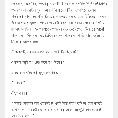
পাথর ছাড়া আর কিছু পেলনা। যায়গাটা কি যে ভাল লাগছিল তিতিরের! তিতির
যখন গোসল করছিল মুগ্ধ তখন নদীর পাড়ে দাঁড়িয়ে মোবাইলে গেমস
খেলছিল। কাজলের কালি উঠাতে বেশ কসরত করতে হলো তিতিরের। সাবান
দিয়ে ঘষে ঘষে তুলল। পায়ের কয়েকটা যায়গা আর ঘাড়ের পেছনের দিকটায়
সামান্য জলছিল। জলপ্রপাতের পাথরের ধারে কেটে গেছে কিনা কে জানে!
গেলে যাক। কি আর করা.. তিতির গোসল শেষে সেই শালটা গায়ে জড়িয়েই
উঠলো। তারপর বলল,
-“তাড়াতাড়ি গোসল করতে যান। আমি কি দাঁড়াবো?”
-“পাগল! তুমি যাও চেঞ্জ করে নাও গিয়ে।”
তিতির চলে যাচ্ছিল। মুগ্ধ ডাক দিল,
-“শোনো..”
-“হ্যা বলুন।”
-“আমার মোবাইল আর ওয়ালেট টা একটু নিয়ে যাবে? তুমি না এলে পাড়েই
রেখে নামতাম। কেউ তো আর আসবে না। তারপরেও তুমি যখন যাচ্ছোই
তখন নিয়ে যাও।”