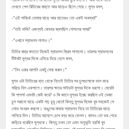
দেখতে পেল রিতিরের বাহুতে আর ঘাড়েও ছিলে গেছে। মুগ্ধ বলল,
-“এই পাক্নি! তোমার ঘাড়ে আর হাতেরও তো একই অবস্থা!”
-“তাই নাকি? এজন্যই বোধহয় জ্বলছিল গোসলের সময়!”
-“ওখানে স্যাভলন লাগাও।”
তিতির বাহুর ক্ষততে নিজেই স্যাভলন ক্রিম লাগালো। তারপর স্যাভলনের
টিউবটা মুগ্ধর দিকে এগিয়ে দিয়ে হেসে বলল,
-“নিন এবার আপনি একটু সেবা করুন।”
মুগ্ধ ওটা তিতিরের হাত থেকে নিতেই তিতির সব চুলগুলোকে ভাল করে
সরিয়ে নিল একপাশে। তারপর ক্ষতর সাইডটা মুগ্ধর দিকে ধরলো। মেয়েটা
কি পাগল! এমনটা কেউ করে? ও কি জানে মুগ্ধর ইচ্ছে করছিল ওই ভেজা
চুল সরানো ঘাড়ে একটা গাঢ় চুমু খেতে! কিন্তু মুগ্ধর বিবেক খুব সহজেই সে
লোভ সংবরন করলো। অঙুলের মাথায় স্যাভলন নিয়ে তা তিতিরের ঘাড়ে
লাগিয়ে দিল। তিতির আবেশে চোখ বন্ধ করে ফেলল। কালও তো ভয় পেয়ে
জড়িয়ে ধরেছিল মুগ্ধকে। কিন্তু তখন তো এমন অনুভূতি হয়নি! খুব