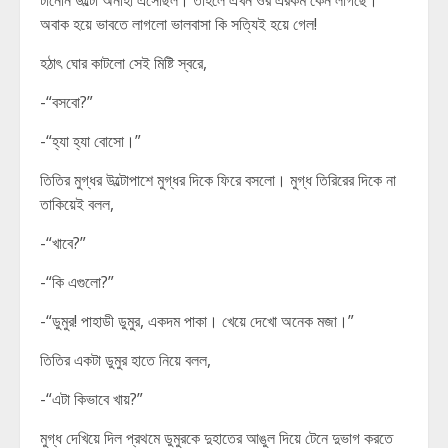
টানেনি উল্টো অনীহা এসেছিল। তাহলে এখন ওর এরকম কেন লাগছে।
অবাক হয়ে ভাবতে লাগলো ভালবাসা কি সত্যিই হয়ে গেল!
হঠাৎ ঘোর কাটলো সেই মিষ্টি স্বরে,
-“বসবো?”
-“হ্যা হ্যা বোসো।”
তিতির মুগ্ধর উল্টোপাশে মুগ্ধর দিকে ফিরে বসলো। মুগ্ধ তিরিরের দিকে না
তাকিয়েই বলল,
-“খাবে?”
-“কি এগুলো?”
-“ডুমুর! পাহাডী ডুমুর, একদম পাকা। খেয়ে দেখো অনেক মজা।”
তিতির একটা ডুমুর হাতে নিয়ে বলল,
-“এটা কিভাবে খায়?”
মুগ্ধ দেখিয়ে দিল প্রথমে ডুমুরকে দুহাতের আঙুল দিয়ে টেনে দুভাগ করতে