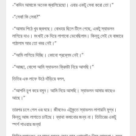
-“কদিন আমাকে অনেক জ্বালিয়েছো। এবার একটু সেবা করো তো।”
-“সেবা! কি সেবা?”
-“আমার পিঠে খুব জ্বলছে। বোধহয় ছিলে টিলে গেছে, একটু স্যাভলন
লাগিয়ে দাও। মংখাই কে দিয়ে লাগাবো ভেবেছিলাম। কিন্তু সেই যে বাজারে
পাঠালাম আর তো খবর নেই।”
-“আমি লাগিয়ে দিচ্ছি। কোনো প্রব্লেম নেই।”
-“আচ্ছা, বোসো আমি স্যাভলন ক্রিমটা নিয়ে আসছি।”
তিতির এক লাফে উঠে দাঁড়িয়ে বলল,
-“আপনি চুপ করে বসুন। আমি নিয়ে আসছি। স্যাভলন আমার কাছেও
আছে।”
তারপর চলে গেল ওর ঘরে। জীবনেও এটুকুতে স্যাভলন লাগায়নি মুগ্ধ।
কিন্তু আজ লাগাতে চাইছে। ব্যাথা কমানোর জন্য না। তিতিরের একটু
স্পর্শ পাওয়ার জন্য!