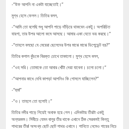
-“উফ আপনি না একটা যাচ্ছেতাই।”
মুগ্ধ হেসে ফেলল। তিতির বলল,
-“আমি তো বলেছি শুধু আপনি পাড়ে দাঁড়িয়ে থাকবেন একটু। অপরিচিত
যায়গা, তার উপর আলো কমে আসছে। আমার একা যেতে ভয় করছে।”
-“তাহলে বলছো যে মেয়েরা ছেলেদের উপর মাঝে মাঝে ডিপেন্ডেন্ট হয়?”
তিতির কপাল কুঁচকে বিরক্ত চোখে তাকালো। মুগ্ধ হেসে বলল,
-“ওহ সরি। তোমাকে তো আবার খোঁটা দেয়া যাবেনা। চলো চলো।”
-“আপনার কাধে দেখি কাপড়! আপনিও কি গোসলে যাচ্ছিলেন?”
-“হুম!”
-“ও। তাহলে তো হলোই।”
তিতির নদীর পাড়ে গিয়েই অবাক হয়ে গেল। এদিকটায় তীরটা একটু
অন্যরকম। সিবীচে যেমন বালুর তীর থাকে এখানে ঠিক সেরকমই কিন্তু
পাথরের তীর! অসংখ্য ছোট ছোট পাথর এখানে। পানিতে নেমেও পায়ের নিচে