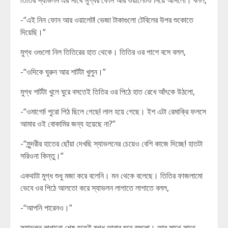
তিতির স্যাভলন এর সাথে মুগ্ধর ফোন আর ওয়ালেটও নিয়ে আসলো। বলল,
-“এই নিন ফোন আর ওয়ালেট! ভেজা টাকাগুলো টেবিলের উপর শুকোতে
দিয়েছি।”
মুগ্ধ ওগুলো নিল তিতিরের হাত থেকে। তিতির ওর পাশে বসে বলল,
-“ওদিকে ঘুরুন আর শার্টটা খুলুন।”
মুগ্ধ শার্টটা খুলে ঘুরে বসতেই তিতির ওর পিঠে হাত রেখে আঁৎকে উঠলো,
-“ওমাগো! পুরো পিঠ ছিলে গেছে! লাল হয়ে গেছে। ইশ এটা রেমাক্রি ফলসে
আমার ওই বোকামির জন্য হয়েছে না?”
-“সুন্দরীর হাতের ছোঁয়া দেখছি স্যাভলনের চেয়েও বেশি কাজে দিচ্ছে! হাতটা
সরিওনা কিন্তু।”
একথাটা মুগ্ধ শুধু মজা করে বলেনি। মন থেকে বলেছে। তিতির ফাজলামো
ভেবে ওর পিঠে আলতো করে স্যাভলন লাগাতে লাগাতে বলল,
-“আপনি পারেনও।”
স্যাভলন লাগানো শেষ হতেই মুগ্ধ আবার ঘুরে বসলো। আর সাথে সাথে