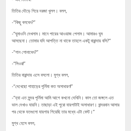
তিতির দৌড়ে গিয়ে দরজা খুলল। বলল,
-“কিছু বলবেন?”
-“ঘুমাওনি দেখলাম। মানে পায়ের আওয়াজ পেলাম। আমারও ঘুম
আসছেনা। তোমার যদি আপত্তি না থাকে তাহলে একটু বারান্দায় বসি?”
-“গান শোনাবেন?”
-“সিওর!”
তিতির বারান্দায় এসে বসলো। মুগ্ধ বলল,
-“দেখেছো পাহাড়ের পূর্নিমা কত অসাধারণ!”
-“হ্যা এত সুন্দর পূর্নিমা আমি আগে কখনো দেখিনি। কাল তো জঙ্গলে এত
ভাল দেখাও যায়নি। তাছাড়া এই পুরো যায়গাটাই অসাধারণ। বান্দরবান আসার
পর থেকে যতগুলো যায়গায় গিয়েছি তার মধ্যে এটা বেস্ট।”
মুগ্ধ হেসে বলল,