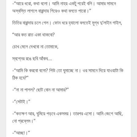
-“আরে ধরো, কথা বলো। আমি নাহয় একটু পরেই বলি। আমার সামনে
অস্বস্তি লাগলে বারান্দায় গিয়েও কথা বলতে পারো।”
তিতির বারান্দায় চলে গেল। ফোন ধরে হ্যালো বলতেই মুগ্ধ দু’লাইন গাইল,
“আর কত রাত একা থাকবো?
চোখ মেলে দেখবো না তোমাকে,
স্বপ্নের রঙে ছবি আঁকব….
-“আমি কি করবো বলো? পিউ তো ঘুমাচ্ছে না। ওর সামনে দিয়ে যাওয়াটা কি
ঠিক হবে?”
-“না না পাগল? ছোট বোন না আমার?”
-“সেটাই।”
-“কতক্ষণ আর, ঘুমিয়ে পড়বে একসময়। তারপর এসো। আমি জেগে আছি,
নো প্রব্লেম।”
-“আচ্ছা।”