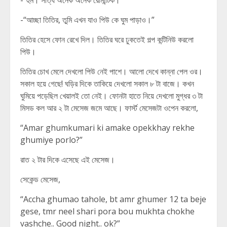
-“হুম। সত্যি অনেক অনেক রোমান্টিক।”
-“আচ্ছা তিতির, তুমি এখন যাও পিউ কে ঘুম পাড়াও।”
তিতির হেসে ফোন রেখে দিল। তিতির ঘরে ঢুকতেই গল্প কন্টিনিউ করলো
পিউ।
তিতির চোখ মেলে দেখলো পিউ নেই পাশে। আলো দেখে কান্না পেল ওর।
সকাল হয়ে গেছে! ঘড়ির দিকে তাকিয়ে দেখলো সকাল ৮ টা বাজে। কখন
ঘুমিয়ে পড়েছিল খেয়ালই তো নেই। ফোনটা হাতে নিয়ে দেখলো মুগ্ধর ৩ টা
মিসড কল আর ২ টা মেসেজ জমে আছে। ফার্স্ট মেসেজটা ওপেন করলো,
“Amar ghumkumari ki amake opekkhay rekhe
ghumiye porlo?”
রাত ২ টার দিকে এসেছে এই মেসেজ।
সেকেন্ড মেসেজ,
“Accha ghumao tahole, bt amr ghumer 12 ta beje
gese, tmr neel shari pora bou mukhta chokhe
vashche.. Good night.. ok?”