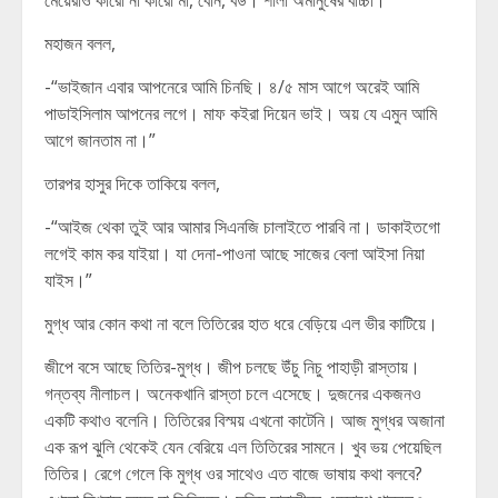
মেয়েরাও কারো না কারো মা, বোন, বউ। শালা অমানুষের বাচ্চা।”
মহাজন বলল,
-“ভাইজান এবার আপনেরে আমি চিনছি। ৪/৫ মাস আগে অরেই আমি
পাডাইসিলাম আপনের লগে। মাফ কইরা দিয়েন ভাই। অয় যে এমুন আমি
আগে জানতাম না।”
তারপর হাসুর দিকে তাকিয়ে বলল,
-“আইজ থেকা তুই আর আমার সিএনজি চালাইতে পারবি না। ডাকাইতগো
লগেই কাম কর যাইয়া। যা দেনা-পাওনা আছে সাজের বেলা আইসা নিয়া
যাইস।”
মুগ্ধ আর কোন কথা না বলে তিতিরের হাত ধরে বেড়িয়ে এল ভীর কাটিয়ে।
জীপে বসে আছে তিতির-মুগ্ধ। জীপ চলছে উঁচু নিচু পাহাড়ী রাস্তায়।
গন্তব্য নীলাচল। অনেকখানি রাস্তা চলে এসেছে। দুজনের একজনও
একটি কথাও বলেনি। তিতিরের বিস্ময় এখনো কাটেনি। আজ মুগ্ধর অজানা
এক রূপ ঝুলি থেকেই যেন বেরিয়ে এল তিতিরের সামনে। খুব ভয় পেয়েছিল
তিতির। রেগে গেলে কি মুগ্ধ ওর সাথেও এত বাজে ভাষায় কথা বলবে?