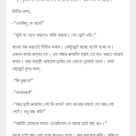
তিতির বলল,
-“এতকিছু কে খাবে?”
-“তুমি না খেতে পারলেও আমি পারবো। সো ডোন্ট ওরি।”
খাওয়া শুরু করতেই তিতির অবাক। রেস্টুরেন্টে খাচ্ছে মনেই হচ্ছে না।
একদম বাসার রান্নার মত। এত মজার রুপচাঁদা ফ্রাই তো মাও করতে পারেনা
বাসায়। আর পাহাড়ী আইটেম দুটোর তো কোনো তুলনাই হয়না। লাস্ট
মোমেন্টে মুগ্ধ বলল,
-“কি বুঝলে?”
-“অসাধারণ!”
-“আর দুটো রুপচাঁদা নেই কি বলো? ভাত খাওয়ার যায়গা তো আর নেই
পেটে। শুধু মাছ খাই?”
-“আমিই তোমাকে বলতে চেয়েছিলাম যে আরো দুটো মাছ নাও।”
আরো দুটো মাছ নেয়া হলো খাওয়াও হলো। আর সবশেষে কফি। কফিতে