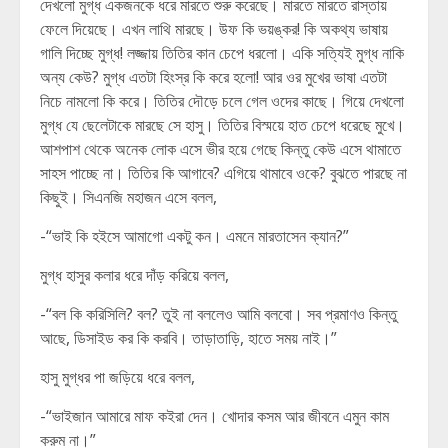
দেখলো মুগ্ধ একজনকে ধরে মারতে শুরু করেছে। মারতে মারতে রাস্তায়
ফেলে দিয়েছে। এখন লাথি মারছে। উফ কি ভয়ঙ্কর! কি অকথ্য ভাষায়
গালি দিচ্ছে মুগ্ধ! লজ্জায় তিতির কান চেপে ধরলো। একি সত্যিই মুগ্ধ নাকি
অন্য কেউ? মুগ্ধ এতটা হিংস্র কি করে হলো! আর ওর মুখের ভাষা এতটা
নিচে নামলো কি করে। তিতির দৌড়ে চলে গেল ওদের কাছে। গিয়ে দেখলো
মুগ্ধ যে ছেলেটাকে মারছে সে হাসু। তিতির বিস্ময়ে হাত চেপে ধরেছে মুখে।
আশপাশ থেকে অনেক লোক এসে ভীর হয়ে গেছে কিন্তু কেউ এসে থামাতে
সাহস পাচ্ছে না। তিতির কি আগাবে? এগিয়ে থামাবে ওকে? বুঝতে পারছে না
কিছুই। সিএনজি মহাজন এসে বলল,
-“ভাই কি হইসে আমাগো একটু কন। এমনে মারতাসেন ক্যান?”
মুগ্ধ হাসুর কলার ধরে দাঁড় করিয়ে বলল,
-“বল কি করিসিলি? বল? তুই না বললেও আমি বলবো। সব প্রমাণও কিন্তু
আছে, ডিসাইড কর কি করবি। তাড়াতাড়ি, হাতে সময় নাই।”
হাসু মুগ্ধর পা জড়িয়ে ধরে বলল,
-“ভাইজান আমারে মাফ কইরা দেন। খোদার কসম আর জীবনে এমুন কাম
করুম না।”