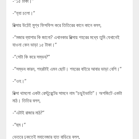
-“১৫ টাকা।”
-“হ্যা চলো।”
রিক্সায় উঠেই মুগ্ধ ফিসফিস করে তিতিরের কানে কানে বলল,
-“মজার ব্যাপার কি জানো? এখানকার রিক্সায় শহরের মধ্যে তুমি যেখানেই
যাওনা কেন ভাড়া ১৫ টাকা।”
-“সেটা কি করে সম্ভব?”
-“সম্ভব কারন, শহরটাই এমন ছোট। শহরের বাইরে আবার ভাড়া বেশি।”
-“ওহ।”
রিক্সা থামলো একটা রেস্টুরেন্টের সামনে নাম “চড়ুইভাতি”। অপজিটে একটা
মাঠ। তিতির বলল,
-“এটাই রাজার মাঠ?”
-“হুম।”
ভেতরে ঢুকতেই ম্যানেজার হাত বাড়িয়ে বলল,