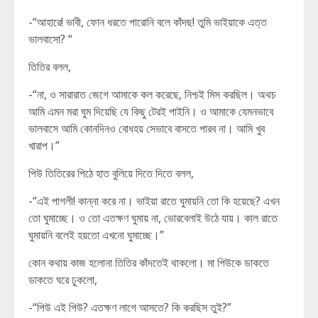
-“আহারে! ভাবী, ফোন ধরতে পারোনি বলে কাঁদছ! তুমি ভাইয়াকে এত্ত
ভালবাসো? “
তিতির বলল,
-“না, ও সারারাত জেগে আমাকে কল করেছে, নিশ্চই মিস করছিল। অথচ
আমি এমন মরা ঘুম দিয়েছি যে কিছু টেরই পাইনি। ও আমাকে যেমনভাবে
ভালবাসে আমি কোনদিনও বোধহয় সেভাবে বাসতে পারব না। আমি খুব
খারাপ।”
পিউ তিতিরের পিঠে হাত বুলিয়ে দিতে দিতে বলল,
-“এই পাগলী! কান্না করে না। ভাইয়া রাতে ঘুমায়নি তো কি হয়েছে? এখন
তো ঘুমাচ্ছে। ও তো এতক্ষণ ঘুমায় না, ভোরবেলাই উঠে যায়। কাল রাতে
ঘুমায়নি বলেই হয়তো এখনো ঘুমাচ্ছে।”
কোন কথায় কাজ হলোনা তিতির কাঁদতেই থাকলো। মা পিউকে ডাকতে
ডাকতে ঘরে ঢুকলো,
-“পিউ এই পিউ? এতক্ষণ লাগে আসতে? কি করছিস তুই?”