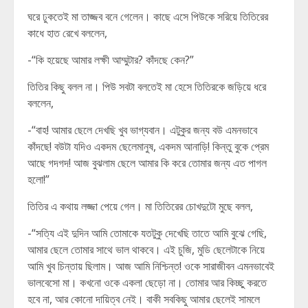
ঘরে ঢুকতেই মা তাজ্জব বনে গেলেন। কাছে এসে পিউকে সরিয়ে তিতিরের
কাধে হাত রেখে বললেন,
-“কি হয়েছে আমার লক্ষী আম্মুটার? কাঁদছে কেন?”
তিতির কিছু বলল না। পিউ সবটা বলতেই মা হেসে তিতিরকে জড়িয়ে ধরে
বললেন,
-“বাহ! আমার ছেলে দেখছি খুব ভাগ্যবান। এটুকুর জন্য বউ এমনভাবে
কাঁদছে! বউটা যদিও একদম ছেলেমানুষ, একদম আনাড়ি! কিন্তু বুকে প্রেম
আছে গদগদ! আজ বুঝলাম ছেলে আমার কি করে তোমার জন্য এত পাগল
হলো!”
তিতির এ কথায় লজ্জা পেয়ে গেল। মা তিতিরের চোখদুটো মুছে বলল,
-“সত্যি এই দুদিন আমি তোমাকে যতটুকু দেখেছি তাতে আমি বুঝে গেছি,
আমার ছেলে তোমার সাথে ভাল থাকবে। এই চুজি, মুডি ছেলেটাকে নিয়ে
আমি খুব চিন্তায় ছিলাম। আজ আমি নিশ্চিন্ত! ওকে সারাজীবন এমনভাবেই
ভালবেসো মা। কখনো ওকে একলা ছেড়ো না। তোমার আর কিচ্ছু করতে
হবে না, আর কোনো দায়িত্ব নেই। বাকী সবকিছু আমার ছেলেই সামলে