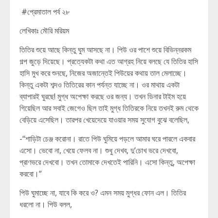
#প্রেমাতাল পর্ব ২৮
লেখিকাঃ মৌরি মরিয়ম
তিতির শুয়ে আছে কিন্তু ঘুম আসছে না। পিউ ওর পাশে শুয়ে বিভিন্নরকম
গল্প জুড়ে দিয়েছে। প্রত্যেকটা কথা এত আগ্রহ নিয়ে বলছে যে তিতির হাসি
হাসি মুখ করে শুনছে, নিজের অজান্তেই পিউয়ের কথায় তাল মেলাচ্ছে।
কিন্তু একটা শব্দও তিতিরের কান পর্যন্ত যাচ্ছে না। ওর মাথায় একটা
ব্যাপারই ঘুরছে! মুগ্ধ অপেক্ষা করছে ওর জন্য। তখন ডিনার টাইম হয়ে
গিয়েছিল আর সবাই জেগেও ছিল তাই মুগ্ধ তিতিরকে নিয়ে তখনই রুম থেকে
বেড়িয়ে এসেছিল। তারপর খেয়েদেয়ে যাওয়ার সময় সুযোগ বুঝে বলেছিল,
-“শাড়িটা চেঞ্জ করোনা। রাতে পিউ ঘুমিয়ে পড়লে আমার ঘরে পারলে একবার
এসো। ভেবো না, খেয়ে ফেলব না। শুধু দেখব, দু’চোখ ভরে দেখবো,
প্রাণভরে দেখবো। তখন তোমাকে দেখতেই পারিনি। এসো কিন্তু, অপেক্ষা
করবো।”
পিউ ঘুমাচ্ছে না, যাবে কি করে ও? এমন সময় মুগ্ধর ফোন এল। তিতির
ধরলো না। পিউ বলল,