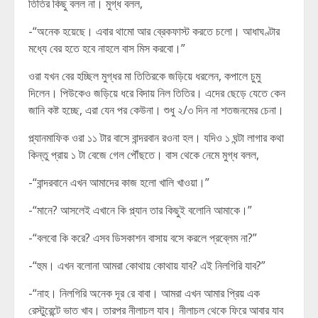
তিতির কিছু বলল না। মুগ্ধ বলল,
-“অনেক হয়েছে। এবার থামো আর ব্রেকফাস্ট করতে চলো। আধাঘণ্টার
মধ্যে বের হতে হবে নাহলে বাস মিস করবো।”
ওরা যখন বের হচ্ছিল মুগ্ধর মা তিতিরকে জড়িয়ে ধরলেন, কপালে চুমু
দিলেন। পিউকেও জড়িয়ে ধরে বিদায় নিল তিতির। এদের ছেড়ে যেতে কেন
জানি কষ্ট হচ্ছে, এরা যেন পর কেউনা। শুধু ২/৩ দিন না শতজনমের চেনা।
প্ল্যানমাফিক ওরা ১১ টার বাসে বান্দরবান রওনা হল। যদিও ১ ঘন্টা লাগার কথা
কিন্তু প্রায় ১ টা বেজে গেল পৌঁছতে। বাস থেকে নেমে মুগ্ধ বলল,
-“বান্দরবানে এখন আমাদের কাজ হলো খালি খাওয়া।”
-“মানে? আসলেই এখানে কি প্ল্যান তার কিছুই বলোনি আমাকে।”
-“বলবো কি করে? এসব ডিসকাশন বাসায় বসে করলে প্রব্লেম না?”
-“হুম। এখন বলোনা আমরা কোথায় কোথায় যাব? এই নিলগিরি যাব?”
-“নাহ। নিলগিরি অনেক দূর রে বাবা। আমরা এখন আমার প্রিয় এক
রেস্টুরেন্টে ভাত খাব। তারপর নীলাচল যাব। নীলাচল থেকে ফিরে আবার যাব