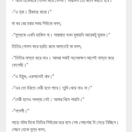
-“আমি একেবারে গোসল করে ফেলব। সারাদিন তো জার্নি করতে হবে।”
-“ও হ্যা। ঠিকাছে করো।”
মা ঘর বের হবার সময় পিউকে বলল,
-“মুগ্ধকে এখনি ডাকিস না। সারারাত যখন ঘুমায়নি আরেকটু ঘুমাক।”
তিতির গোসল করে ড্রইং রুমে আসতেই মা বলল,
-“তিতির নাস্তা করে নাও। আমরা সবাই অনেকক্ষণ আগেই নাস্তা করে
ফেলেছি।”
-“ও উঠুক, একসাথেই খাব।”
-“ওর তো উঠতে দেরী হতে পারে। তুমি খেয়ে নাও না।”
-“দেরী হলেও সমস্যা নেই। আমার খিদে পায়নি।”
-“পাগলী।”
সাড়ে নটার দিকে তিতির পিউয়ের ঘরে বসে শেষ গোছগাছ টা সেড়ে নিচ্ছিল।
পেছন থেকে মুগ্ধ বলল,