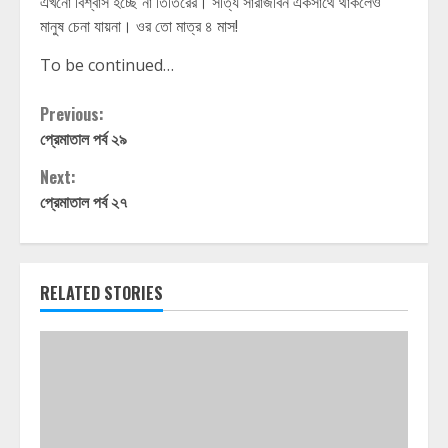
এখনো বিশ্বাস হচ্ছে না তিতিরের। সত্যি সারাজীবন একসাথে থাকলেও
মানুষ চেনা যায়না। ওর তো মাত্র ৪ মাস!
To be continued…
Continue
Previous:
প্রেমাতাল পর্ব ২৯
Reading
Next:
প্রেমাতাল পর্ব ২৭
RELATED STORIES