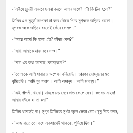
-“এইযে সুন্দরী! এভাবে ছলনা করলে আমার সাথে? এটা কি ঠিক হলো?”
তিতির এক মুহূর্ত অপেক্ষা না করে দৌড়ে গিয়ে মুগ্ধকে জড়িয়ে ধরলো।
মুগ্ধও ওকে জড়িয়ে ধরতেই কেঁদে ফেলল।”
-“আরে আরে! কি হলো এটা? কাঁদছ কেন?”
-“সরি, আমাকে মাফ করে দাও।”
-“মাফ এর কথা আসছে কোত্থেকে?”
-“তোমাকে আমি সারারাত অপেক্ষা করিয়েছি। তারপর ভোম্বলের মত
ঘুমিয়েছি। আমি খুব খারাপ। আমি অমানুষ। আমি জঘন্য।”
-“এই পাগলী, থামো। নাহলে চড় মেরে দাত ফেলে দেব। কতবড় সাহস!
আমার বউকে যা তা বলা!”
তিতির থামছেই না। মুগ্ধ তিতিরের মুখটা তুলে ভেজা চোখে চুমু দিয়ে বলল,
-“আজ রাতে তো বাসে একসাথেই থাকবো, পুষিয়ে দিও।”