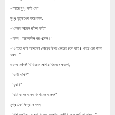
-“আরে মুগ্ধ ভাই যে!”
মুগ্ধ হ্যান্ডশেক করে বলল,
-“কেমন আছেন রফিক ভাই”
-“ভাল। অনেকদিন পর এলেন।”
-“ওইতো ভাই আসলেই দৌড়ের উপর ভেতরে চলে যাই। শহরে তো থাকা
হয়না।”
এরপর লোকটা তিতিরকে দেখিয়ে জিজ্ঞেস করলো,
-“ভাবী নাকি?”
-“হ্যা।”
-“বাহ! বসেন বসেন কি খাবেন বলেন?”
মুগ্ধ এক নিঃশ্বাসে বলল,
-“বাঁশ কুরুইল, বেম্বো চিকেন, রুপচাঁদা ফ্রাই। আর ভর্তা যা আছে।”