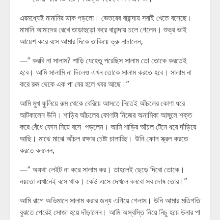
এরমধ্যেই মামানির ডাক পড়লো। ভেতরের বারান্দায় সবাই খেতে বসেছে।
মামানি আমাদের রেখে তাড়াহুড়ো করে বারান্দায় চলে গেলেন। শুভ্র ভাই
আয়েশ করে বসে আমার দিকে তাকিয়ে ভ্রু নাচালেন,
—” করবি না সালাম? শাড়ি যেহেতু পরেছিস সালাম তো তোকে করতেই
হবে। আমি সালামি না দিলেও এখন তোকে সালাম করতে হবে। সালাম না
করে রুম থেকে এক পা বের হলে খবর আছে।”
আমি মুখ ফুলিয়ে রুম থেকে বেরিয়ে আসতে নিতেই আঁচলের কোণা ধরে
আটকালেন উনি। শাড়ির আঁচলের কোণাটা নিজের অনামিকা আঙ্গুলে শক্ত
করে বেঁধে ফোন নিয়ে বসে পড়লেন। আমি শাড়ির আঁচল টেনে ধরে দাঁড়িয়ে
আছি। মাঝে মাঝে আঁচল রক্ষার চেষ্টা চালাচ্ছি। উনি ফোন স্ক্রল করতে
করতে বললেন,
—” অযথা লেইট না করে সালাম কর। তাহলেই ছেড়ে দিবো তোকে।
নয়তো এখানেই বসে থাক। কেউ এসে দেখলে বলবো সব দোষ তোর।”
আমি রাগে অভিমানে সালাম করার জন্য এগিয়ে গেলাম। উনি আমার মতিগতি
বুঝতে পেরেই সোজা হয়ে দাঁড়ালেন। আমি অস্বস্তি নিয়ে নিচু হয়ে উনার পা