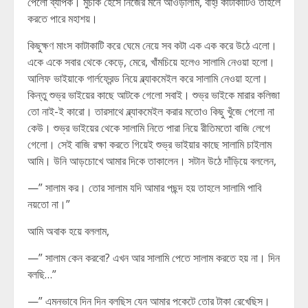
পেলো ব্যাপক। মুচকি হেসে নিজের মনে আওড়ালাম, বাহ্! কাটাকাটিও তাহলে
করতে পারে মহাশয়।
কিছুক্ষণ মাংস কাটাকাটি করে ঘেমে নেয়ে সব কটা এক এক করে উঠে এলো।
একে একে সবার থেকে কেড়ে, মেরে, খাঁমচিয়ে হলেও সালামি নেওয়া হলো।
আলিফ ভাইয়াকে গার্লফ্রেন্ড নিয়ে ব্ল্যাকমেইল করে সালামি নেওয়া হলো।
কিন্তু শুভ্র ভাইয়ের কাছে আটকে গেলো সবাই। শুভ্র ভাইকে মারার কলিজা
তো নাই-ই কারো। তারসাথে ব্ল্যাকমেইল করার মতোও কিছু খুঁজে পেলো না
কেউ। শুভ্র ভাইয়ের থেকে সালামি নিতে পারা নিয়ে রীতিমতো বাজি লেগে
গেলো। সেই বাজি রক্ষা করতে গিয়েই শুভ্র ভাইয়ার কাছে সালামি চাইলাম
আমি। উনি আড়চোখে আমার দিকে তাকালেন। সটান উঠে দাঁড়িয়ে বললেন,
—” সালাম কর। তোর সালাম যদি আমার পছন্দ হয় তাহলে সালামি পাবি
নয়তো না।”
আমি অবাক হয়ে বললাম,
—” সালাম কেন করবো? এখন আর সালামি পেতে সালাম করতে হয় না। দিন
বলছি…”
—” এমনভাবে দিন দিন বলছিস যেন আমার পকেটে তোর টাকা রেখেছিস।