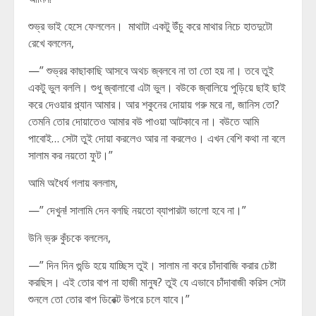
শুভ্র ভাই হেসে ফেললেন। মাথাটা একটু উঁচু করে মাথার নিচে হাতদুটো
রেখে বললেন,
—” শুভ্রর কাছাকাছি আসবে অথচ জ্বলবে না তা তো হয় না। তবে তুই
একটু ভুল বললি। শুধু জ্বালাবো এটা ভুল। বউকে জ্বালিয়ে পুড়িয়ে ছাই ছাই
করে দেওয়ার প্ল্যান আমার। আর শকুনের দোয়ায় গরু মরে না, জানিস তো?
তেমনি তোর দোয়াতেও আমার বউ পাওয়া আটকাবে না। বউতে আমি
পাবোই… সেটা তুই দোয়া করলেও আর না করলেও। এখন বেশি কথা না বলে
সালাম কর নয়তো ফুট।”
আমি অধৈর্য গলায় বললাম,
—” দেখুন! সালামি দেন বলছি নয়তো ব্যাপারটা ভালো হবে না।”
উনি ভ্রু কুঁচকে বললেন,
—” দিন দিন গুন্ডি হয়ে যাচ্ছিস তুই। সালাম না করে চাঁদাবাজি করার চেষ্টা
করছিস। এই তোর বাপ না হাজী মানুষ? তুই যে এভাবে চাঁদাবাজী করিস সেটা
শুনলে তো তোর বাপ ডিরেক্ট উপরে চলে যাবে।”