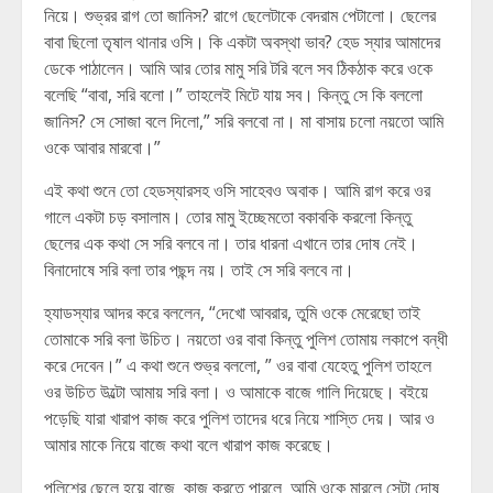
নিয়ে। শুভ্রর রাগ তো জানিস? রাগে ছেলেটাকে বেদরাম পেটালো। ছেলের
বাবা ছিলো তৃষাল থানার ওসি। কি একটা অবস্থা ভাব? হেড স্যার আমাদের
ডেকে পাঠালেন। আমি আর তোর মামু সরি টরি বলে সব ঠিকঠাক করে ওকে
বলেছি “বাবা, সরি বলো।” তাহলেই মিটে যায় সব। কিন্তু সে কি বললো
জানিস? সে সোজা বলে দিলো,” সরি বলবো না। মা বাসায় চলো নয়তো আমি
ওকে আবার মারবো।”
এই কথা শুনে তো হেডস্যারসহ ওসি সাহেবও অবাক। আমি রাগ করে ওর
গালে একটা চড় বসালাম। তোর মামু ইচ্ছেমতো বকাবকি করলো কিন্তু
ছেলের এক কথা সে সরি বলবে না। তার ধারনা এখানে তার দোষ নেই।
বিনাদোষে সরি বলা তার পছন্দ নয়। তাই সে সরি বলবে না।
হ্যাডস্যার আদর করে বললেন, “দেখো আবরার, তুমি ওকে মেরেছো তাই
তোমাকে সরি বলা উচিত। নয়তো ওর বাবা কিন্তু পুলিশ তোমায় লকাপে বন্ধী
করে দেবেন।” এ কথা শুনে শুভ্র বললো, ” ওর বাবা যেহেতু পুলিশ তাহলে
ওর উচিত উল্টো আমায় সরি বলা। ও আমাকে বাজে গালি দিয়েছে। বইয়ে
পড়েছি যারা খারাপ কাজ করে পুলিশ তাদের ধরে নিয়ে শাস্তি দেয়। আর ও
আমার মাকে নিয়ে বাজে কথা বলে খারাপ কাজ করেছে।
পুলিশের ছেলে হয়ে বাজে কাজ করতে পারলে আমি ওকে মারলে সেটা দোষ