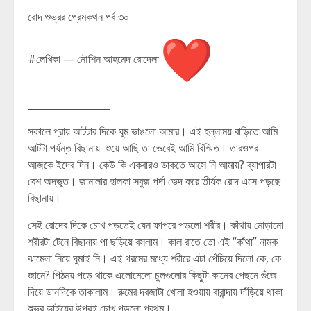
রোদ শুভ্রর প্রেমকথন পর্ব ৩০
#লেখিকা — নৌশিন আহমেদ রোদেলা
_________________
সকালে প্রায় আটটার দিকে ঘুম ভাঙলো আমার। এই হল্লাময় বাড়িতে আমি
আটটা পর্যন্ত বিছানায় শুয়ে আছি তা ভেবেই আমি বিস্মিত। তারওপর
আজকে ইদের দিন। কেউ কি একবারও ডাকতে আসে নি আমায়? ব্যাপারটা
বেশ অদ্ভুত। জানালার হালকা সবুজ পর্দা ভেদ করে তীর্যক রোদ এসে পড়ছে
বিছানায়।
সেই রোদের দিকে চোখ পড়তেই যেন ফাপরে পড়লো শরীর। কাঁথায় মোড়ানো
শরীরটা টেনে বিছানায় পা ছড়িয়ে বসলাম। কাল রাতে তো এই “কাঁথা” নামক
ঝামেলা নিয়ে ঘুমাই নি। এই গরমের মধ্যে শরীরে এটা পেঁচিয়ে দিলো কে, কে
জানে? পিঠময় পড়ে থাকে এলোমেলো চুলগুলোর কিছুটা কানের পেছনে গুঁজে
দিয়ে ডানদিকে তাকালাম। রুমের দরজাটা খোলা হওয়ায় বারান্দায় দাঁড়িয়ে থাকা
শুভ্র ভাইয়ের উপরই চোখ পড়লো প্রথম।