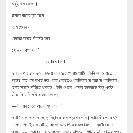
শুধুই বাসর রাত ।
রাগলে যাদের মন্দ লাগে
তুমি তেমন নয়
তোমার আমার জীবনটা তাই
হোক না রাগময় ।”
—- collected
উনার কথায় রাগ ভুলে লজ্জায় লাল হয়ে গেলাম আমি। উনি শক্ত হাতে
আমার হাত ধরে রাখায় রুম থেকে বেরুতেও পারছিলাম না আর না পারছিলাম
উনার সামনে দাঁড়িয়ে থাকতে। উনি পেছন থেকেই ডানহাতে কিছু একটা
গুঁজে দিয়ে ফিসফিস করে বললেন,
—” এবার যেতে পারেন ম্যাডাম।”
কথাটা বলে আমাকে ছেড়ে বিছানায় বসে পড়লেন উনি। আমি ধীর পায়ে দু’পা
এগিয়ে গিয়েই এক দৌঁড়ে পাশের রুমে গিয়ে দরজা দিলাম। বুকটা কেমন
ধরফর করছে আমার। হাত-পা অল্পবিস্তর কাঁপছে। শাড়ির আঁচল দিয়ে মুখের