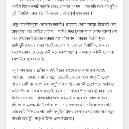
বলছিস বিয়ের কথা? ঘরবাড়ি ভেঙে ফেলবে একদম। আর যদি শুনে এই বুদ্ধি
তুই দিয়েছিস তাহলে যে কি করবে…. আল্লাহ! রক্ষা করো।”
এটুকু বলে দীর্ঘশ্বাস ফেললেন মামানি। রান্নাঘর থেকে আম্মুর চেঁচামেচি শুনে
তাড়াহুড়ো করে বেরিয়ে গেলেন। আমিও মাথা চুলকে ব্যাগ থেকে ব্রাশটা বের
করে পেছনের উঠোনের বারান্দায় এসে দাঁড়ালাম। বাচ্চারা উঠোন জুড়ে
ছোটাছুটি করছে। সবার গায়েই নতুন জামা, চকচকে লিপস্টিক, কাজল।
বড়রাও গোসল সেরেছে সেই অনেকক্ষণ আগে। একমাত্র আমিই হতভাগা
ব্রাশ নিয়ে ঘুরে বেড়াচ্ছি।
বন্যা আর করোনা দুটোর জন্যই ইদের নামাজের ব্যবস্থা করা হয়েছে
মসজিদে। আমাদের বাড়ির বারান্দা থেকেই চকচকে পাকা রাস্তাটা চোখে
পড়ে। সেই রাস্তা পেরিয়ে কিছুটা পথ এগিয়ে যেতেই চোখে পড়ে মসজিদ।
আমি দাঁত ব্রাশ করতে করতেই রহিজ চাচা গাছের গুঁড়ি আর দাঁ, চাকু নিয়ে
উঠোনে রাখলেন। রহিজ চাচা আমাদের এখানে বছর বাঁধা কাজ করেন।
শরীরের রং একদম মিশমিশে কালো। দাদু বলতেন এটা নাকি জাম কালো।
ছোট ছোট পিচ্চিরাও হাত ভর্তি দশ,বিশ টাকার কচকচে নোট আর গায়ে নতুন
পাঞ্জাবি আর টুপি পড়ে উঠোনে এসে দাঁড়ালো।