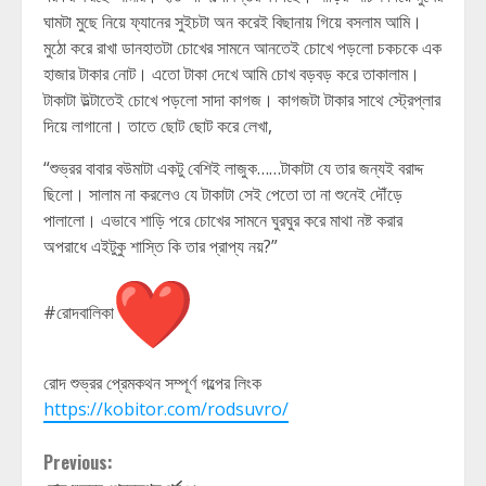
ঘামটা মুছে নিয়ে ফ্যানের সুইচটা অন করেই বিছানায় গিয়ে বসলাম আমি।
মুঠো করে রাখা ডানহাতটা চোখের সামনে আনতেই চোখে পড়লো চকচকে এক
হাজার টাকার নোট। এতো টাকা দেখে আমি চোখ বড়বড় করে তাকালাম।
টাকাটা উল্টাতেই চোখে পড়লো সাদা কাগজ। কাগজটা টাকার সাথে স্ট্রেপ্লার
দিয়ে লাগানো। তাতে ছোট ছোট করে লেখা,
“শুভ্রর বাবার বউমাটা একটু বেশিই লাজুক……টাকাটা যে তার জন্যই বরাদ্দ
ছিলো। সালাম না করলেও যে টাকাটা সেই পেতো তা না শুনেই দৌঁড়ে
পালালো। এভাবে শাড়ি পরে চোখের সামনে ঘুরঘুর করে মাথা নষ্ট করার
অপরাধে এইটুকু শাস্তি কি তার প্রাপ্য নয়?”
#রোদবালিকা
রোদ শুভ্রর প্রেমকথন সম্পূর্ণ গল্পের লিংক
https://kobitor.com/rodsuvro/
Continue
Previous: