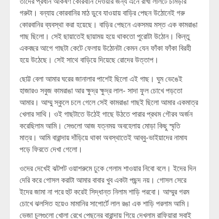
তাদের প্রধান আকর্ষণ কোরবানি দেওয়ার জন্য এনে রাখা লালটে চামড়ার
গরুটা। বন্যায় কোরবানির মাঠ ডুবে যাওয়ায় বাড়ির পেছন উঠোনেই গরু
কোরবানির ব্যবস্থা করা হয়েছে। বাড়ির পেছনে একসময় মস্ত এক কামরাঙা
গাছ ছিলো। সেই ছায়াতেই ছায়াময় হয়ে থাকতো পুরোটা উঠোন। কিন্তু
একবছর আগে গাছটা কেটে ফেলায় উঠোনটা কেমন যেন ফাঁকা ফাঁকা বিরহী
হয়ে উঠেছে। সেই সাথে বাড়িয়ে দিয়েছে রোদের উত্তাপ।
ছোট্ট বেলা আমার ঘরের জানালার পাশেই ছিলো এই গাছ। ঘুম ভেঙেই
হাজারও সবুজ কামরাঙা আর ক্ষুদ্র ক্ষুদ্র লাল- সাদা ফুল চোখে পড়তো
আমার। আম্মু স্কুলে চলে গেলে সেই কামরাঙা গাছই ছিলো আমার একমাত্র
খেলার সাথি। ওই গাছটাতে উঠেই গাছে উঠতে পারার প্রথম গৌরব অর্জন
করেছিলাম আমি। সেগুলো আজ যত্নময় অবহেলায় মোড়া কিছু স্মৃতি
মাত্র। আমি বারান্দায় দাঁড়িয়ে থাকা অবস্থাতেই আব্বু-ভাইয়াদের নামায
পড়ে ফিরতে দেখা গেলো।
ওদের দেখেই ঝটপট ওয়াশরুমে ঢুকে গেলাম শাওয়ার নিবো বলে। ইদের দিন
দেরি করে গোসল করাটা আমার বাবার খুব একটা পছন্দ নয়। গোসল সেরে
ইদের জামা না পরে হুট করেই সিদ্ধান্ত নিলাম শাড়ি পরবো। আম্মুর গরম
চোখে ঝলসিত হয়েও মামানির সাপোর্টে লাল রঙা এক শাড়ি পরলাম আমি।
ভেজা চুলগুলো খোলা রেখে পেছনের বারান্দায় গিয়ে দেখলাম রাফিয়ারা সবাই