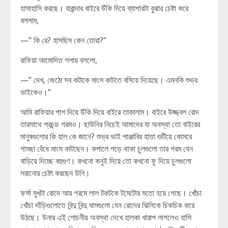
হাসাহাসি করছে। বারান্দার বাইরে উঁকি দিয়ে ব্যাপারটা বুঝার চেষ্টা করে
বললাম,
—” কি রে? হাসছিস কেন তোরা?”
রাফিয়া আমোদিত গলায় বললো,
—” দেখ, জেঠো সব কটাকে মাংস কাটতে বসিয়ে দিয়েছে। এমনকি শুভ্র
ভাইকেও।”
আমি রাফিয়ার পাশ দিয়ে উঁকি দিয়ে বাইরে তাকালাম। বাইরে উজ্জ্বল রোদ
তারসাথে প্রচন্ড গরমও। ছাউনির নিচেই আমাদের যা অবস্থা তো বাইরের
মানুষগুলোর কি হাল কে জানে? শুভ্র ভাই পাঞ্জাবির হাতা গুটিয়ে কোমরে
গামছা বেঁধে মাংস কাটছেন। কপালে পড়ে থাকা চুলগুলো তার গরম যেন
বাড়িয়ে দিচ্ছে বহুগুণ। কখনো কনুই দিয়ে তো কখনো ফু দিয়ে চুলগুলো
সরানোর চেষ্টা করছেন উনি।
ফর্সা মুখটা রোদে আর গরমে লাল টকটকে টমেটোর মতো হয়ে গেছে। খোঁচা
খোঁচা দাঁড়িগুলোতে বিন্দু বিন্দু ঘামগুলো যেন রোদের ঝিলিকে চিকচিক করে
উঠছে। উনার এই শোচনীয় অবস্থা দেখে হালকা খারাপ লাগলেও হাসি