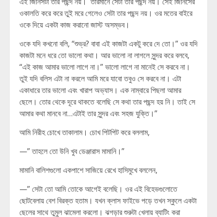
এই জিনিসটা তার পছন্দ নয়। তারমানে সেটা তার পছন্দ নয়। সেই জিনিসের
ওকালতি করে করে তুই মরে গেলেও সেটা তার পছন্দ নয়। ওর মতের বাইরে
ওকে দিয়ে একটা কাজ করানো জাস্ট অসম্ভব।
ওকে যদি কখনো বলি, “শুভ্র? বাবা এই কাজটা একটু করে দে তো।” ওর যদি
কাজটা মনে ধরে তো ভালো কথা। আর ভালো না লাগলে সুন্দর করে বলবে,
“এই কাজ আমার ভালো লাগে না।” ভালো লাগে না মানেই সে করবে না।
তুই যদি বলিস এটা না করলে আমি মরে যাবো তবুও সে করবে না। এটা
একাধারে তার ভালো এবং খারাপ অভ্যাস। এক নাম্বারে পিছলা আমার
ছেলে। তোর থেকে দূরে থাকতে বলেছি সে কথা তার পছন্দ হয় নি। তাই সে
আমার কথা মানবে না…এটাই তার সুন্দর এবং সহজ যুক্তি।”
আমি নিরীহ চোখে তাকালাম। চোখ পিটপিট করে বললাম,
—” তাহলে তো উনি খুব ডেঞ্জারাস মামানি।”
মামানি বালিশগুলো একপাশে সাজিয়ে রেখে হাসিমুখে বললেন,
—” সেটা তো আমি তোকে আগেই বলেছি। ওর এই বিহেভগুলোতে
ছোটবেলায় বেশ বিরক্ত হতাম। যখন ক্লাস ফাইভে পড়ে তখন স্কুলে একটা
ছেলের সাথে তুমুল ঝামেলা করলো। ঝগড়ার শুরুটা খেলায় ব্যাটিং করা