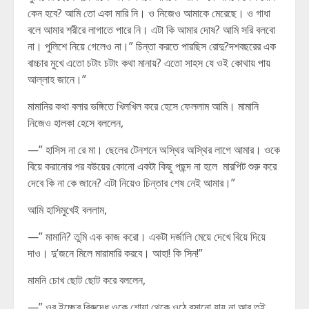
কেন হবে? আমি তো একা মারি নি। ও নিজেও আমাকে মেরেছে। ও গাধা
বলে আমার শরীরে লাগাতে পারে নি। এটা কি আমার দোষ? আমি সরি বলবো
না। পুলিশে নিয়ে গেলেও না।” চিন্তা করতে পারছিস রোদু?দশবছরের এক
বাচ্চার মুখে এতো চটাং চটাং কথা মানায়? এতো সাহস যে ওই কোথায় পায়
আল্লাহ জানে।”
মামানির কথা বলার ভঙ্গিতে খিলখিল করে হেসে ফেললাম আমি। মামানি
নিজেও হালকা হেসে বললেন,
—” হাসিস না রে মা। ছেলের টেনশনে অস্থির অস্থির লাগে আমার। ওকে
বিয়ে করানোর পর বউয়ের কোনো একটা কিছু পছন্দ না হলে মারপিট শুরু করে
দেবে কি না কে জানে? এটা নিয়েও চিন্তার শেষ নেই আমার।”
আমি হাসিমুখেই বললাম,
—” মামানি? তুমি এক কাজ করো। একটা দর্জালি মেয়ে দেখে বিয়ে দিয়ে
দাও। দু’জনে মিলে মারামারি করবে। আহা! কি সিন!”
মামনি চোখ ছোট ছোট করে বললেন,
—” ওর ইচ্ছের বিরুদ্ধে ওকে শোয়া থেকে ওঠে বসানো যায় না আর তুই