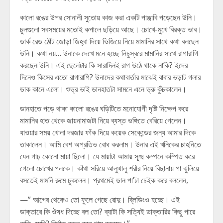
কালো রঙের উপর সোনালী সুতোয় কাজ করা একটি পাঞ্জাবি পড়েছেন উনি।
চুলগুলো সবসময়ের মতোই কপালে ছড়িয়ে আছে। চোখে-মুখে বিরক্ত ভাব।
ডার্ক রেড ঠোঁট জোড়া জিহ্বা দিয়ে ভিজিয়ে নিয়ে মামানির সাথে কথা বলছেন
উনি। কথা নয়… উনাকে দেখে মনে হচ্ছে নিচুস্বরে মামানির সাথে রাগারাগি
করছেন উনি। এই ছেলেটার কি সারাদিনই রাগ উঠে থাকে নাকি? ইদের
দিনেও কিসের এতো রাগারাগি? উনাদের কথাবার্তার মাঝেই বাবার ভড়াট গলার
ডাক কানে এলো। শুভ্র ভাই ডানহাতটা সামনে এনে ভ্রু কুঁচকালেন।
ডানহাতে পড়ে থাকা কালো রঙের ঘড়িটিতে মনোযোগী দৃষ্টি নিক্ষেপ করে
মামানির হাত থেকে জায়নামাজটা নিয়ে ব্যস্ত ভঙ্গিতে বেরিয়ে গেলেন।
যাওয়ার সময় খোলা দরজার ফাঁক দিয়ে কয়েক সেকেন্ডের জন্য আমার দিকে
তাকালেন। আমি বেশ অপ্রতিভ বোধ করলাম। উনার এই খনিকের চাহনিতে
যেন গাঢ় কোনো মায়া ছিলো। যে মায়াটা আমায় সূক্ষ্ম কম্পনে কম্পিত করে
গেলো চোখের পলকে। কাঁথা সরিয়ে আলুথালু শরীর নিয়ে বিছানায় পা ঝুলিয়ে
বসতেই মামনি রুমে ঢুকলেন। প্রথমেই ডান পা’টা চেইক করে বললেন,
—” আগের থেকেও তো ফুলে গেছে রোদু। ব্লিডিংও হচ্ছে। এই
ডাক্তারে কি ঔষধ দিচ্ছে বল তো? ব্যাটা কি সত্যিই ডাক্তারির কিছু পারে