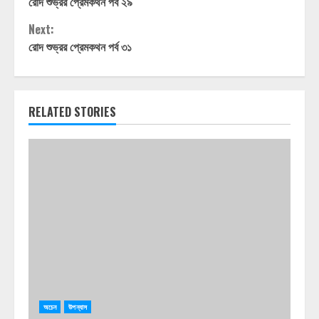
রোদ শুভ্রর প্রেমকথন পর্ব ২৯
Reading
Next:
রোদ শুভ্রর প্রেমকথন পর্ব ৩১
RELATED STORIES
অচেন
উপন্যাস