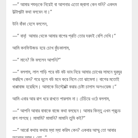
—” আমার শশুড়কে নিয়েই বা আপনার এতো জ্বালা কেন শুনি? একদম
উল্টাপাল্টা কথা বলবেন না।”
উনি বাঁকা হেসে বললেন,
—” বাহ্! আমার থেকে আমার বাপের প্রতি তোর দরদই বেশি দেখি।”
আমি কনফিউজড হয়ে চোখ কুঁচকালাম,
—” মানে? কি বললেন আপনি?”
—” বললাম, লাল শাড়ি পরে বউ বউ ভাব নিয়ে আমার চোখের সামনে ঘুরঘুর
করছিস কেন? পরে ভুলে বউ মনে করে নিলে তো ঝামেলা। বাপের মতোই
ধাপ্পাবাজ হয়েছিস। আমাকে ডিস্ট্রেক্ট করার চেষ্টা চালাস অলওয়েজ।”
আমি এবার আর রাগ ধরে রাখতে পারলাম না। চেঁচিয়ে ওঠে বললাম,
—” আপনি আবার বাবাকে বাজে কথা বলছেন। আমার কিন্তু এখন প্রচন্ড
রাগ লাগছে। মামামি? মামানি? মামানি তুমি কই?”
—” আরে! কথায় কথায় ম্যা ম্যা করিস কেন? একবার আম্মু তো আবার
অন্যের আম্মু। তো…”