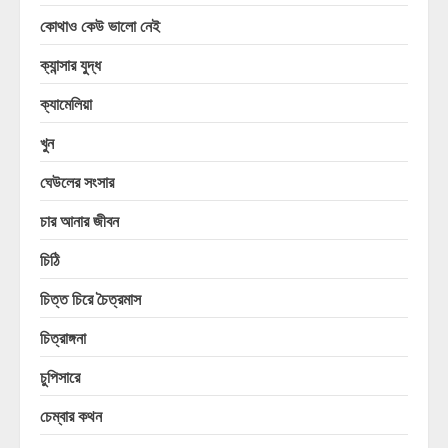
কোথাও কেউ ভালো নেই
ক্যান্সার যুদ্ধ
ক্যামেলিয়া
খুন
ঘেউলের সংসার
চার আনার জীবন
চিঠি
চিত্ত চিরে চৈত্রমাস
চিত্রাঙ্গনা
চুপিসারে
চেম্বার কথন