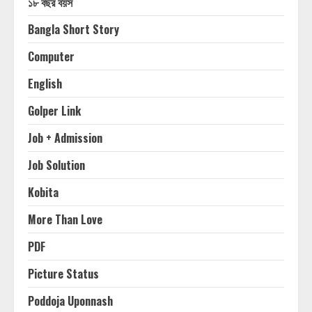
১৮ বছর বয়স
Bangla Short Story
Computer
English
Golper Link
Job + Admission
Job Solution
Kobita
More Than Love
PDF
Picture Status
Poddoja Uponnash