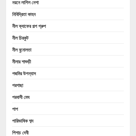
নয়নে লাগিল নেশা
নিবিদ্রিতা কাহন
নীল ক্যাফের গল্প গ্রুপ
নীল চিরকুট
নীল বুনোলতা
নীলার শাশুড়ী
পদ্মমির উপন্যাস
পরগাছা
পরবাসী মেঘ
পাপ
পারিভাষিক শব্দ
পিশাচ দেবী