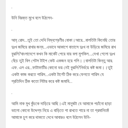
.
উনি বিরক্ত মুখে বলে উঠলেন-
.
আহ্ রোদ…তুই তো দেখি নিম্নশ্রেণীর বোকা।আরে…বালতিটা কিনেছি তোর
দুঃখ জমিয়ে রাখার জন্য…এভাবে আকাশে বাতাসে দুঃখ না উড়িয়ে জমিয়ে রাখ
বুঝলি?বাংলাদেশে কখন কি মার্কেট পেয়ে যায় বলা মুশকিল….দেখা গেলো দুঃখ
বেঁচে তুই বিল গেটস টাইপ কেউ একজন হয়ে গলি।।বালতিটা কিন্তু আর.
এফ. এল এর…ফাটাফাটির কোনো ভয় নেই বুঝলি?নির্ভয়ে কষ্ট জমা।।তুই
একটা কাজ করতে পারিস…একটা টার্গেট ঠিক করে ফেলতে পারিস যে
প্রতিদিন ঠিক কতো লিটার করে কষ্ট জমাবি…
.
আমি নাক মুখ কুঁচকে দাড়িয়ে আছি।এই মানুষটা যে আমাকে পচাঁনো ছাড়া
ভালো কোনো উদ্দেশ্য নিয়ে এ বাড়িতে পা রাখতে পারে না তা প্রমানিত!!
আমাকে চুপ করে থাকতে দেখে আবারও বলে উঠলেন উনি-