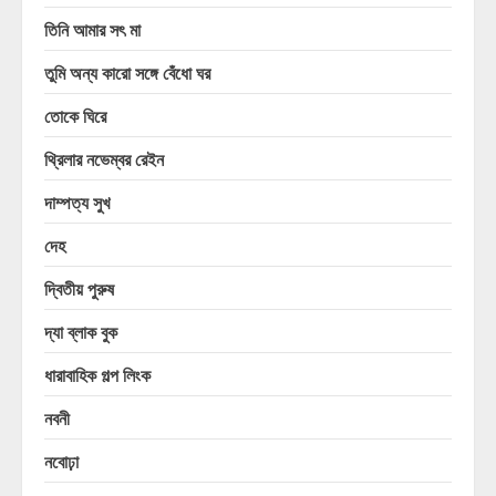
তিনি আমার সৎ মা
তুমি অন্য কারো সঙ্গে বেঁধো ঘর
তোকে ঘিরে
থ্রিলার নভেম্বর রেইন
দাম্পত্য সুখ
দেহ
দ্বিতীয় পুরুষ
দ্যা ব্লাক বুক
ধারাবাহিক গল্প লিংক
নবনী
নবোঢ়া