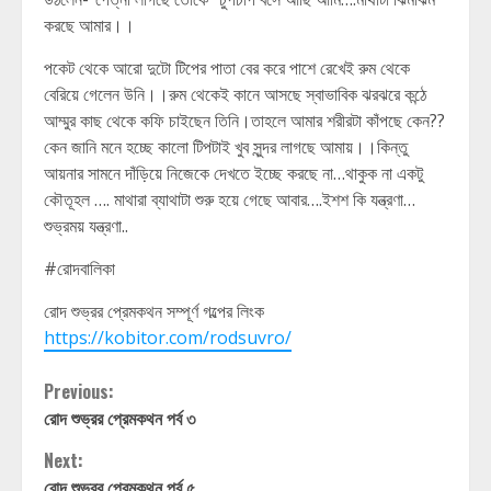
করছে আমার।।
পকেট থেকে আরো দুটো টিপের পাতা বের করে পাশে রেখেই রুম থেকে
বেরিয়ে গেলেন উনি।।রুম থেকেই কানে আসছে স্বাভাবিক ঝরঝরে কন্ঠে
আম্মুর কাছ থেকে কফি চাইছেন তিনি।তাহলে আমার শরীরটা কাঁপছে কেন??
কেন জানি মনে হচ্ছে কালো টিপটাই খুব সুন্দর লাগছে আমায়।।কিন্তু
আয়নার সামনে দাঁড়িয়ে নিজেকে দেখতে ইচ্ছে করছে না…থাকুক না একটু
কৌতূহল …. মাথারা ব্যাথাটা শুরু হয়ে গেছে আবার….ইশশ কি যন্ত্রণা…
শুভ্রময় যন্ত্রণা..
#রোদবালিকা
রোদ শুভ্রর প্রেমকথন সম্পূর্ণ গল্পের লিংক
https://kobitor.com/rodsuvro/
Continue
Previous:
রোদ শুভ্রর প্রেমকথন পর্ব ৩
Reading
Next:
রোদ শুভ্রর প্রেমকথন পর্ব ৫