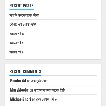
RECENT POSTS
জন ডি রকফেলারের জীবন
খোঁপার ওই গোলাপকাঁটা
অচেন পর্ব ৬
অচেন পর্ব ৫
অচেন পর্ব ৪
RECENT COMMENTS
Bambu 4d
on
এক মুঠো রোদ
MaryMoobe
on
সন্তানের কাছে মায়ের চিঠি
MichaelSnori
on
শেষ পেইজ পর্ব ৮