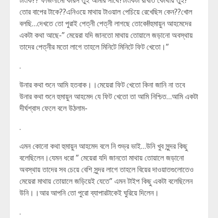
টাংকি?? ফাজলামো করিস তুই আমার সাথে?টাংকিটা রাখতি কোথায় তুই?
তোর বাপের টাকে??এনিওয়ে মাথায় টাওয়াল পেচিয়ে রেখেছিস কেন??খোল
বলছি…দেখতে তো পুরাই পেত্নী পেত্নী লাগছে তোকে!!হুমায়ুন আহমেদের
একটা কথা আছে-” মেয়েরা যদি জানতো মাথায় তোয়ালে জড়ানো অবস্থায়
তাদের পেত্নীর মতো লাগে তাহলে মিনিটে মিনিটে ফিট খেতো।”
.
উনার কথা শুনে আমি হতবাক।।মেয়েরা ফিট খেতো কিনা জানি না তবে
উনার কথা শুনে হুমায়ুন আহমেদ যে ফিট খেতো তা আমি নিশ্চিত…আমি একটা
দীর্ঘশ্বাস ফেলে বলে উঠলাম-
.
এমন কোনো কথা হুমায়ুন আহমেদ বলে নি শুভ্র ভাই…উনি খুব সুন্দর কিছু
বলেছিলেন।যেমন ধরো ” মেয়েরা যদি জানতো মাথায় তোয়ালে জড়ানো
অবস্থায় তাদের সব চেয়ে বেশি সুন্দর লাগে তাহলে বিয়ের দাওয়াতগুলোতেও
মেয়েরা মাথায় তোয়ালে জড়িয়েই যেতে” এমন টাইপ কিছু একটা বলেছিলেন
উনি।।আর আপনি তো পুরো ব্যাপারটাকেই ঘুরিয়ে দিলেন।
.