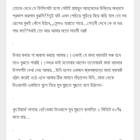
তোকে দেখে যে ফিলিংসটা হলো সেটাই হুমায়ুন আহমেদের উক্তির মাধ্যমে
প্রকাশ করলাম বুঝলি??তুই যদি এমন পেচিয়ে পুচিয়ে বিয়ে বাড়ি যাস তো সব
ছেলের বুকই কেঁপে উঠবে,,,সেন্সও হারাতে পারে….পেত্নী দেখে কে না ভয়
পায় বল??সবাই তো আর আমার মতো সাহসী নয়!!
.
উনার কথায় গা জ্বালা করছে আমার।।এখনই যে মাথা ব্যাথাটা শুরু হবে
তাও বুঝতে পারছি।।শুভ্র ভাই যতোবার আসেন ততোবারই মাথা ব্যাথার
উপসর্গটা দেখা দেয় আমার….উনি হলেন একজন জ্বলজ্যান্ত মাথা ব্যাথা!!
হঠাৎ করেই ওঠে এসে আমার ঠিক সামনে দাঁড়ালেন উনি…মাথা থেকে
টাওয়ালটা একটানে খুলে নিয়ে মুখ মুছতে মুছতে বলে উঠলেন-
.
খুব টায়ার্ড লাগছে রে?ভেজা টাওয়ালে মুখ মুছলে ক্লান্তি ২ মিনিটে ৪০%
কমে যায়….
.