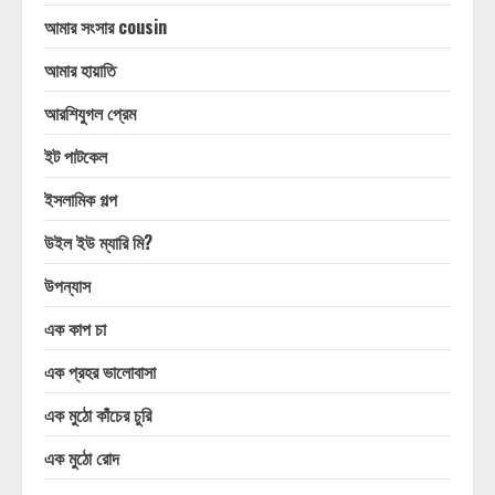
আমার সংসার cousin
আমার হায়াতি
আরশিযুগল প্রেম
ইট পাটকেল
ইসলামিক গল্প
উইল ইউ ম্যারি মি?
উপন্যাস
এক কাপ চা
এক প্রহর ভালোবাসা
এক মুঠো কাঁচের চুরি
এক মুঠো রোদ