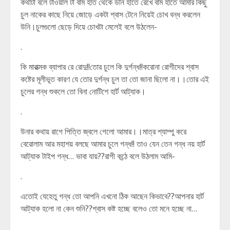
কথাটা বলে টাওয়াল টা বাম হাত থেকে ডান হাতে রেখে বাম হাতে আমার কিছু
চুল নাকের কাছে নিয়ে জোড়ে একটা শ্বাস টেনে নিয়েই চোখ বন্ধ করলেন
উনি।চুলগুলো ছেড়ে দিয়ে চোখটা মেলেই বলে উঠলেন-
.
কি মারাত্মক ব্যাপার রে রোদু!!তোর চুলে কি দুর্গন্ধ!!করোনা রোগীদের শ্বাস
কষ্টের মূলীভূত কারণ যে তোর দুর্গন্ধ চুল তা তো জানা ছিলো না।।তোর এই
চুলের গন্ধ শুকলে তো বিনা নোটিশে হার্ট আট্যাক।
.
উনার কথায় রাগে পিত্তি জ্বলে গেলো আমার।।মাত্র শ্যাম্পু করে
বেরোলাম আর মহাশয় বলছে আমার চুলে গন্ধ!! তাও যেন তেন গন্ধ নয় হার্ট
আট্যাক টাইপ গন্ধ… ভাবা যায়??রাগী কন্ঠে বলে উঠলাম আমি-
.
এতোই যেহেতু গন্ধ তো আপনি এখনো ঠিক আছেন কিভাবে??আপনার হার্ট
আট্যাক হলো না কেন শুনি??শ্বাস কষ্ট হচ্ছে বলেও তো মনে হচ্ছে না…
.