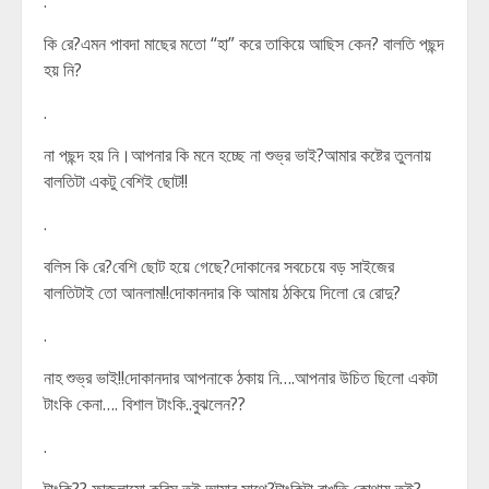
.
কি রে?এমন পাবদা মাছের মতো “হা” করে তাকিয়ে আছিস কেন? বালতি পছন্দ
হয় নি?
.
না পছন্দ হয় নি।আপনার কি মনে হচ্ছে না শুভ্র ভাই?আমার কষ্টের তুলনায়
বালতিটা একটু বেশিই ছোট!!
.
বলিস কি রে?বেশি ছোট হয়ে গেছে?দোকানের সবচেয়ে বড় সাইজের
বালতিটাই তো আনলাম!!দোকানদার কি আমায় ঠকিয়ে দিলো রে রোদু?
.
নাহ শুভ্র ভাই!!দোকানদার আপনাকে ঠকায় নি….আপনার উচিত ছিলো একটা
টাংকি কেনা…. বিশাল টাংকি..বুঝলেন??
.