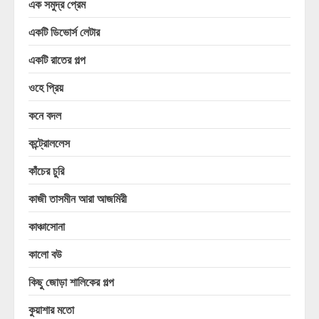
এক সমুদ্র প্রেম
একটি ডিভোর্স লেটার
একটি রাতের গল্প
ওহে প্রিয়
কনে বদল
কন্ট্রোললেস
কাঁচের চুরি
কাজী তাসমীন আরা আজমিরী
কাঞ্চাসোনা
কালো বউ
কিছু জোড়া শালিকের গল্প
কুয়াশার মতো