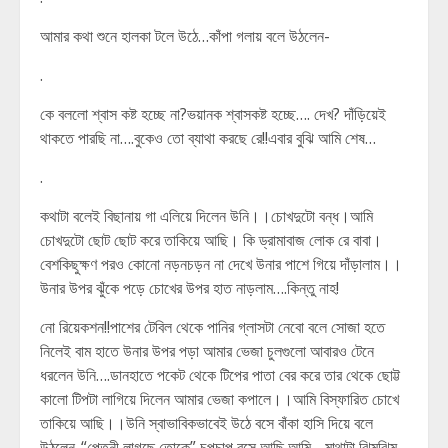
আমার কথা শুনে হালকা টলে উঠে…কাঁপা গলায় বলে উঠলেন-
.
কে বললো শ্বাস কষ্ট হচ্ছে না?ভয়ানক শ্বাসকষ্ট হচ্ছে…. দেখ? দাঁড়িয়েই
থাকতে পারছি না….বুকেও তো ব্যাথা করছে রে!!এবার বুঝি আমি শেষ…
.
কথাটা বলেই বিছানায় গা এলিয়ে দিলেন উনি।।চোখদুটো বন্ধ।আমি
চোখদুটো ছোট ছোট করে তাকিয়ে আছি। কি ড্রামাবাজ লোক রে বাবা।
বেশকিছুক্ষণ পরও কোনো নড়নচড়ন না দেখে উনার পাশে গিয়ে দাঁড়ালাম।।
উনার উপর ঝুঁকে পড়ে চোখের উপর হাত নাড়লাম….কিন্তু নাহ!
নো রিয়েকশন!!পাশের টেবিল থেকে পানির গ্লাসটা নেবো বলে সোজা হতে
নিলেই বাম হাতে উনার উপর পড়া আমার ভেজা চুলগুলো আবারও টেনে
ধরলেন উনি….ডানহাতে পকেট থেকে টিপের পাতা বের করে তার থেকে ছোট্ট
কালো টিপটা লাগিয়ে দিলেন আমার ভেজা কপালে।।আমি বিস্ফারিত চোখে
তাকিয়ে আছি।।উনি স্বাভাবিকভাবেই উঠে বসে বাঁকা হাসি দিয়ে বলে
উঠলেন-“পেত্নী লাগছে তোকে” চুপচাপ বসে আছি আমি….মাথাটা ঝিমঝিম