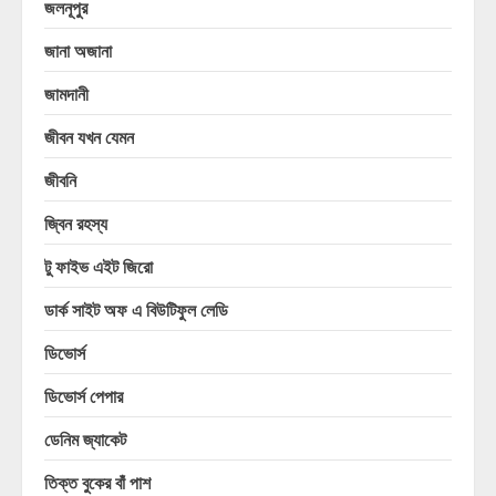
জলনূপুর
জানা অজানা
জামদানী
জীবন যখন যেমন
জীবনি
জ্বিন রহস্য
টু ফাইভ এইট জিরো
ডার্ক সাইট অফ এ বিউটিফুল লেডি
ডিভোর্স
ডিভোর্স পেপার
ডেনিম জ্যাকেট
তিক্ত বুকের বাঁ পাশ