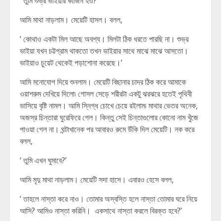
‘ তুমি শুভ্র ভাইয়ার কাজিন হও?’
আমি মাথা নাড়লাম। মেয়েটি হাসল। বলল,
‘ কোথাও একটা মিল আছে অবশ্য। মিলটা ঠিক ধরতে পারছি না। শুভ্র
ভাইয়া যখন চট্টগ্রাম থাকতো তখন ভাইয়ার সাথে মাঝে মাঝে আসতো।
ভাইয়াও চুয়েট থেকেই পড়াশোনা করেছে।’
আমি মনোযোগ দিয়ে শুনলাম। মেয়েটি বিছানার চাদর ঠিক করে আমাকে
ওয়াশরুম দেখিয়ে দিলো৷ গোসল সেড়ে শরীরটা একটু ঝরঝরে হতেই পৃথিবী
ভাসিয়ে বৃষ্টি নামল। আমি স্নিগ্ধ চোখে চেয়ে রইলাম৷ মাথার ভেতর অনেক,
অজস্র চিন্তারা ঘুরেফিরে গেল। কিন্তু সেই চিন্তাগুলোর কোনো নাম খুঁজে
পাওয়া গেল না। ঘন্টাখানেক পর আবারও রুমে উঁকি দিল মেয়েটি। নক করে
বলল,
‘ তুমি এখন ঘুমাবে?’
আমি মৃদু মাথা নাড়লাম। মেয়েটি সদা হাসে। এবারও হেসে বলল,
‘ তাহলে নাস্তা করে নাও। তোমার অস্বস্তি হলে নাস্তা তোমার ঘরে নিয়ে
আসি? আমিও নাস্তা করিনি। একসাথে নাস্তা করলে বিরক্ত হবে?’