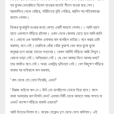
পর বুকের ভেতরটাতে হিমেল হাওয়ার মতোই শীতল হাওয়া বয়ে গেল।
ময়মনসিংহ থেকে বেরিয়ে, পরিচিতের গন্ডি পেরিয়ে, বহুদিন পর সত্যিকারের
বাতাস পেলাম।
নিজের মুখোমুখি হওয়ার জন্য যোগ্য একটি জায়গা পেলাম।। আমি ব্যাগ
হাতে একপাশে দাঁড়িয়ে রইলাম। এখান থেকে কোথায় যেতে হবে আমি জানি
না। কোনো এক আবাসিক এলাকার নাম বলেছিল ভাইয়া। মনে করার চেষ্টা
করলাম, মনে নেই। চারদিকে ধোঁয়া ধোঁয়া কুয়াশা ভেদ করে ঘুমো ঘুমো
মানুষরা চলে যাচ্ছে তাদের গন্তব্যে। কেবল আমিই দাঁড়িয়ে আছি নিশ্চুপ।
কোনো তাড়া নেই। অস্থিরতা নেই। কে যেন আমায় নিতে আসার কথা?
তার নামটাও মনে নেই। অথচ একবিন্দু দুশ্চিন্তা নেই। বেশ কিছুক্ষণ দাঁড়িয়ে
থাকার পর ভাইয়াকে কল করলাম,
‘ বাস থেকে তো নেমে গিয়েছি, এখন?’
‘ মিরাজ ভাইকে কল দে। উনি তো বলেছিলেন তোকে নিয়ে যাবে। বাসে
থাকা অবস্থায় কল দিসনি কেন? এহসান সিটি থেকে আসতে সময় লাগবে না
এখন? কতক্ষণ দাঁড়িয়ে থাকবি এভাবে?’
আমি উত্তর দিলাম না। কয়েক সেকেন্ড চুপ থেকে ফোন কাটলাম। এই