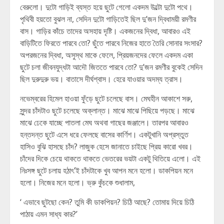
বেরুলো। দুটো গাড়িই ব্যস্ত হয়ে ছুটে গেলো একদম উল্টো দুটো পথে।
পৃথিবী হয়তো বুঝল না, সেদিন দুটো গাড়িতেই ছিল দু’জন দ্বিধাময়ী রমণীর
বাস। গাড়ির কাঁচে তাদের অসহায় দৃষ্টি। একজনের দ্বিধা, আবারও এই
বাড়িটিতে ফিরতে পারবে তো? ছুঁতে পারবে নিজের হাতে তৈরি সোনার সংসার?
অপরজনের দ্বিধা, অসুস্থ মাকে ফেলে, প্রিয়জনদের ফেলে একদম একা
ছুটে চলা জীবনযুদ্ধটা আদৌ জিততে পারবে তো? দু’জন রমণীর বুকেই সেদিন
ছিল দুরুদুরু ভয়। বাতাসে দীর্ঘশ্বাস। হেরে যাওয়ার অদম্য ত্রাস।
নভেম্বরের হিমেল হাওয়া ফুঁড়ে ছুটে চলেছে বাস। মেঘহীন আকাশে সরু,
সুন্দর চাঁদটাও ছুটে চলেছে অক্লান্ত। মাঝে মাঝে পিছিয়ে পড়ছে। মাঝে
মাঝে ঢেকে যাচ্ছে পাতলা মেঘ অথবা গাছের জঞ্জালে। তারপর আবারও
হন্তদন্ত ছুটে এসে ধরে ফেলছে বাসের কার্ণিশ। একটুখানি অপ্রস্তুত
হাসিও বুঝি হাসছে চাঁদ? লাজুক হেসে জানাতে চাইছে প্রিয় কারো খবর।
চাঁদের দিকে চেয়ে থাকতে থাকতে ভেতরের ভয়টা একটু থিতিয়ে এলো। এই
নিঃসঙ্গ ছুটে চলায় হঠাৎ’ই চাঁদটাকে খুব আপন মনে হলো। ডাকপিয়ন মনে
হলো। নিজের মনে হলো। ভ্রু কুঁচকে শুধালাম,
‘ এভাবে ছুটছো কেন? তুমি কী ডাকপিয়ন? চিঠি আছে? তোমায় দিয়ে চিঠি
পাঠায় এমন সাধ্য কার?’