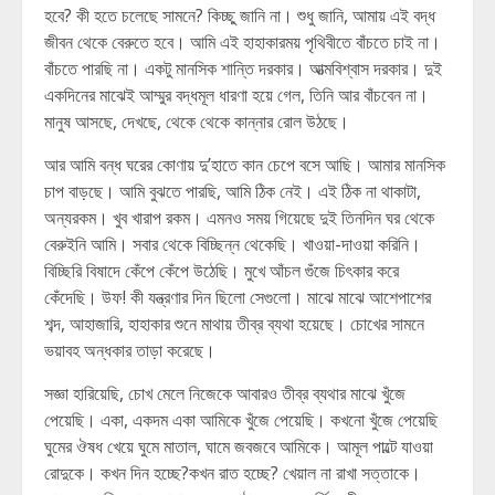
হবে? কী হতে চলেছে সামনে? কিচ্ছু জানি না। শুধু জানি, আমায় এই বদ্ধ
জীবন থেকে বেরুতে হবে। আমি এই হাহাকারময় পৃথিবীতে বাঁচতে চাই না।
বাঁচতে পারছি না। একটু মানসিক শান্তি দরকার। আত্মবিশ্বাস দরকার। দুই
একদিনের মাঝেই আম্মুর বদ্ধমূল ধারণা হয়ে গেল, তিনি আর বাঁচবেন না।
মানুষ আসছে, দেখছে, থেকে থেকে কান্নার রোল উঠছে।
আর আমি বন্ধ ঘরের কোণায় দু’হাতে কান চেপে বসে আছি। আমার মানসিক
চাপ বাড়ছে। আমি বুঝতে পারছি, আমি ঠিক নেই। এই ঠিক না থাকাটা,
অন্যরকম। খুব খারাপ রকম। এমনও সময় গিয়েছে দুই তিনদিন ঘর থেকে
বেরুইনি আমি। সবার থেকে বিচ্ছিন্ন থেকেছি। খাওয়া-দাওয়া করিনি।
বিচ্ছিরি বিষাদে কেঁপে কেঁপে উঠেছি। মুখে আঁচল গুঁজে চিৎকার করে
কেঁদেছি। উফ! কী যন্ত্রণার দিন ছিলো সেগুলো। মাঝে মাঝে আশেপাশের
শব্দ, আহাজারি, হাহাকার শুনে মাথায় তীব্র ব্যথা হয়েছে। চোখের সামনে
ভয়াবহ অন্ধকার তাড়া করেছে।
সজ্ঞা হারিয়েছি, চোখ মেলে নিজেকে আবারও তীব্র ব্যথার মাঝে খুঁজে
পেয়েছি। একা, একদম একা আমিকে খুঁজে পেয়েছি। কখনো খুঁজে পেয়েছি
ঘুমের ঔষধ খেয়ে ঘুমে মাতাল, ঘামে জবজবে আমিকে। আমূল পাল্টে যাওয়া
রোদুকে। কখন দিন হচ্ছে?কখন রাত হচ্ছে? খেয়াল না রাখা সত্তাকে।