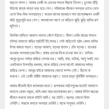
বাড়তে লাগল। আমার তেজী মা চোখের পলকে বিছানা নিলেন। চুলোয় হাঁড়ি
উঠলো৷ রান্না-বান্না বন্ধ হয়ে গেল। পরিবারের পাঁচজন সদস্যর চোখে নেমে
এলো ধিক-ধিক অসহায়ত্ব। কয়েক মাসের ব্যবধানে সদা হাস্যোজ্জ্বল একটি
বাড়ি মৃত্যুপুরি হয়ে গেল। মাসখানেক আগে যে বাড়িতে ঝুড়ি ঝুড়ি হাসির গল্প
জুটতো।
খিলখিল হাসিতে আকাশ-পাতাল কেঁপে উঠতো। ভীষণ তেজি মায়ের শাসনে
তটস্থ থাকতো বাড়ির প্রতিটি ইট,পাথর। সেই বাড়িতেই হঠাৎ কেমন হাসির
উপর খাজনা পড়ল। স্তব্ধ আকাশ, স্তব্ধ বাতাস। চাঁদ স্তব্ধ। হাওয়ায়
হাওয়ায় অসহায়ত্বের বিষ। বাবার চোখের দিকে চাওয়া যায় না। ভাইয়া-
আপুর মুখেও সর্বস্ব হারিয়ে ফেলার ভয়। আমি, বাবা, ভাইয়া, আপু সবাই যেন
একইসাথে উপলব্ধি করলাম, মাকে হারিয়ে ফেলা মানেই আমাদের সর্বস্ব
হারিয়ে ফেলা। আম্মুর বাইরে আমাদের কোনো সম্পদ নেই। ছিলো না
কখনো। এই তেজী নারীটা আমাদের প্রাণ। তাকে ছাড়া পৃথিবীটা অসম্ভব।
আমার জীবনটা ছিল রূপকথার মতো। রূপকথার অচিনপুরের মতোই আকাশে-
বাতাসে কেবল আনন্দ, হাসি-মজা আর ভালোবাসার গল্প। আমার উনিশ বছরের
জীবনে কখনো থমকে যাইনি আমি। বড় হইনি। বড়সড় কোনো বিপদ
দেখিনি। বাবাকে কখনো অসহায় দেখিনি। মাকে অসুস্থ দেখিনি।