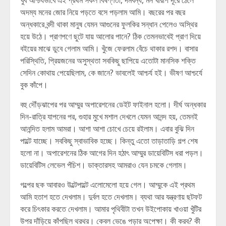
খুব আশ্চর্যভাবে এই প্রথম সকল বিষণ্ণতা, দমবন্ধ, মন খারাপ দূরে ঠেলে
অদম্য মনের জোর নিয়ে পড়তে বসে পড়লাম আমি। বছরের পর বছর
অন্ধকারে বন্দী থাকা মানুষ যেমন আগুনের ফুলকির সন্ধান পেলেও অস্থির
হয়ে উঠে। প্রাণপণে ছুটে যায় আলোর পানে? ঠিক তেমনভাবেই প্রাণ দিয়ে
বইয়ের মাঝে ডুবে গেলাম আমি। খুঁজে ফেরলাম বেঁচে থাকার রশদ। বাসার
পরিস্থিতি, প্রিয়জনের অসুস্থতা সবকিছু ছাপিয়ে এতোটা মানসিক শক্তি
সেদিন কোথায় পেয়েছিলাম, কে জানে? ভাবলেই আশ্চর্য হই। ভীষণ আশ্চর্যে
বুক কাঁপে।
বহু দৌঁড়ঝাপের পর আম্মুর অপারেশনের ডেইট ফাইনাল হলো। দীর্ঘ অন্ধকার
দিন-রাত্রি যাপনের পর, গুহার মুখে মশাল দেখলে যেমন আনন্দ হয়, তেমনই
আনন্দিত হলাম আমরা। আশা আশা চোখে চেয়ে রইলাম। এবার বুঝি দিন
পাল্টে যাচ্ছে। সবকিছু স্বাভাবিক হচ্ছে। কিন্তু এতো তাড়াতাড়ি গল্প শেষ
হলো না। অপারেশনের ঠিক আগের দিন হঠাৎ আম্মুর ডায়েবিটিস ধরা পড়ল।
ডায়েবিটিস লেভেল পঁচিশ। ডাক্তারসহ আমরাও যেন চমকে গেলাম।
গল্পের ছক আবারও উল্টেপাল্টে এলোমেলো হয়ে গেল। আম্মুকে এই প্রথম
আমি হতাশ হতে দেখলাম। দুর্বল হতে দেখলাম। ব্যথা আর যন্ত্রণায় ছটফট
করে চিৎকার করতে দেখলাম। আমার পৃথিবীটা তখন উইপোকায় খাওয়া খুঁটির
উপর দাঁড়িয়ে কাঁপছিল থরথর। কেবল ভেঙে পড়ার অপেক্ষা। কী করব? কী