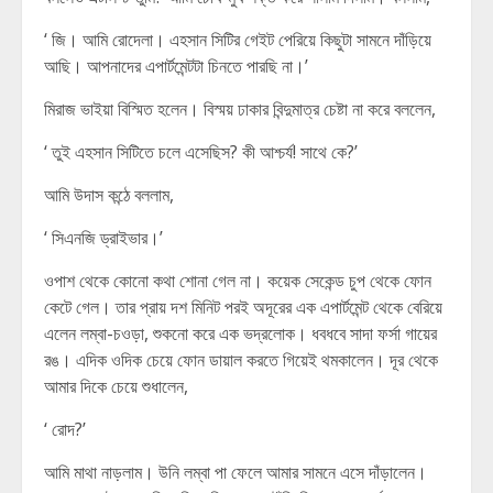
‘ জি। আমি রোদেলা। এহসান সিটির গেইট পেরিয়ে কিছুটা সামনে দাঁড়িয়ে
আছি। আপনাদের এপার্টমেন্টটা চিনতে পারছি না।’
মিরাজ ভাইয়া বিস্মিত হলেন। বিস্ময় ঢাকার বিন্দুমাত্র চেষ্টা না করে বললেন,
‘ তুই এহসান সিটিতে চলে এসেছিস? কী আশ্চর্য! সাথে কে?’
আমি উদাস কন্ঠে বললাম,
‘ সিএনজি ড্রাইভার।’
ওপাশ থেকে কোনো কথা শোনা গেল না। কয়েক সেকেন্ড চুপ থেকে ফোন
কেটে গেল। তার প্রায় দশ মিনিট পরই অদূরের এক এপার্টমেন্ট থেকে বেরিয়ে
এলেন লম্বা-চওড়া, শুকনো করে এক ভদ্রলোক। ধবধবে সাদা ফর্সা গায়ের
রঙ। এদিক ওদিক চেয়ে ফোন ডায়াল করতে গিয়েই থমকালেন। দূর থেকে
আমার দিকে চেয়ে শুধালেন,
‘ রোদ?’
আমি মাথা নাড়লাম। উনি লম্বা পা ফেলে আমার সামনে এসে দাঁড়ালেন।