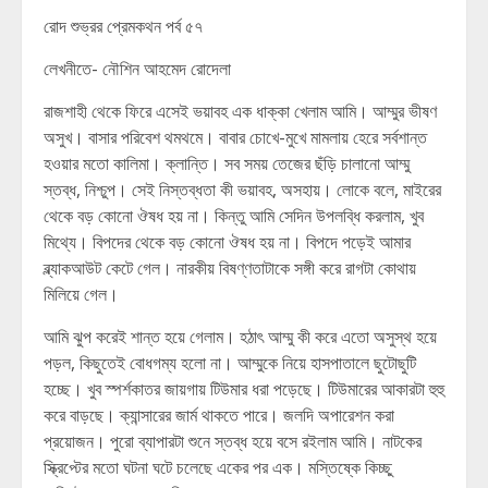
রোদ শুভ্রর প্রেমকথন পর্ব ৫৭
লেখনীতে- নৌশিন আহমেদ রোদেলা
রাজশাহী থেকে ফিরে এসেই ভয়াবহ এক ধাক্কা খেলাম আমি। আম্মুর ভীষণ
অসুখ। বাসার পরিবেশ থমথমে। বাবার চোখে-মুখে মামলায় হেরে সর্বশান্ত
হওয়ার মতো কালিমা। ক্লান্তি। সব সময় তেজের ছঁড়ি চালানো আম্মু
স্তব্ধ, নিশ্চুপ। সেই নিস্তব্ধতা কী ভয়াবহ, অসহায়। লোকে বলে, মাইরের
থেকে বড় কোনো ঔষধ হয় না। কিন্তু আমি সেদিন উপলব্ধি করলাম, খুব
মিথ্যে। বিপদের থেকে বড় কোনো ঔষধ হয় না। বিপদে পড়েই আমার
ব্ল্যাকআউট কেটে গেল। নারকীয় বিষণ্ণতাটাকে সঙ্গী করে রাগটা কোথায়
মিলিয়ে গেল।
আমি ঝুপ করেই শান্ত হয়ে গেলাম। হঠাৎ আম্মু কী করে এতো অসুস্থ হয়ে
পড়ল, কিছুতেই বোধগম্য হলো না। আম্মুকে নিয়ে হাসপাতালে ছুটোছুটি
হচ্ছে। খুব স্পর্শকাতর জায়গায় টিউমার ধরা পড়েছে। টিউমারের আকারটা হুহু
করে বাড়ছে। ক্যান্সারের জার্ম থাকতে পারে। জলদি অপারেশন করা
প্রয়োজন। পুরো ব্যাপারটা শুনে স্তব্ধ হয়ে বসে রইলাম আমি। নাটকের
স্ক্রিপ্টের মতো ঘটনা ঘটে চলেছে একের পর এক। মস্তিষ্কে কিচ্ছু