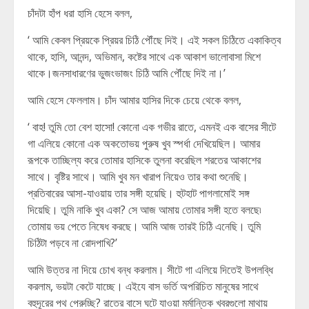
চাঁদটা হাঁপ ধরা হাসি হেসে বলল,
‘ আমি কেবল প্রিয়কে প্রিয়র চিঠি পৌঁছে দিই। এই সকল চিঠিতে একাকিত্ব
থাকে, হাসি, আনন্দ, অভিমান, কষ্টের সাথে এক আকাশ ভালোবাসা মিশে
থাকে।জনসাধারণের ভুজংভাজং চিঠি আমি পৌঁছে দিই না।’
আমি হেসে ফেললাম। চাঁদ আমার হাসির দিকে চেয়ে থেকে বলল,
‘ বাহ! তুমি তো বেশ হাসো! কোনো এক গভীর রাতে, এমনই এক বাসের সীটে
গা এলিয়ে কোনো এক অকতোভয় পুরুষ খুব স্পর্ধা দেখিয়েছিল। আমার
রূপকে তাচ্ছিল্য করে তোমার হাসিকে তুলনা করেছিল শরতের আকাশের
সাথে। বৃষ্টির সাথে। আমি খুব মন খারাপ নিয়েও তার কথা শুনেছি।
প্রতিবারের আসা-যাওয়ায় তার সঙ্গী হয়েছি। হুটহাট পাগলামোই সঙ্গ
দিয়েছি। তুমি নাকি খুব একা? সে আজ আমায় তোমার সঙ্গী হতে বলছে৷
তোমায় ভয় পেতে নিষেধ করছে। আমি আজ তারই চিঠি এনেছি। তুমি
চিঠিটা পড়বে না রোদপাখি?’
আমি উত্তর না দিয়ে চোখ বন্ধ করলাম। সীটে গা এলিয়ে দিতেই উপলব্ধি
করলাম, ভয়টা কেটে যাচ্ছে। এইযে বাস ভর্তি অপরিচিত মানুষের সাথে
বহুদূরের পথ পেরুচ্ছি? রাতের বাসে ঘটে যাওয়া মর্মান্তিক খবরগুলো মাথায়