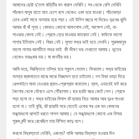
আমাদের ছোট্ট দু’তলা বাড়িটির মন খারাপ দেখিনি। সব থেকে বেশি দেখিনি
পাঁচজন মানুষ হাতে হাত চেপে বসে থেকেও একা হয়ে যাওয়া। পাঁচজোড়া
চোখ একই সাথে অসহায় হয়ে পড়া। এই উনিশ বছরে পা দিয়েও দুঃখের ঝুলি
আমার খাঁ খাঁ শূন্য। কোথাও কোনো আফসোস নেই, আক্ষেপ নেই, না-
পাওয়ার বেদনা নেই। প্রেমে হেরে যাওয়ার কাতরতা নেই। কাউকে ভালো
লাগার ইতিহাস নেই। বিরহ নেই। মূলত শুভ্র ভাই হতে দেননি। পুরুষমানুষ
ভালো লাগার বয়সটিতে শুভ্র ভাই কী ভীষণ ভয় দেখাতো আমায়। ভূতের
থেকেও ভয়ঙ্কর ভয়। মা জননীর ভয়।
আমি ভয়ে, বিরক্তিতে তটস্থ হয়ে স্কুলে যেতাম। ফিরতাম। শুভ্র ভাইয়ের
অসহ্য জ্বালাতনে মাঝে মাঝে নিরুদ্দেশ হতে চাইতাম। দশ টাকা ভাড়া দিয়ে
রেললাইনে মাথা দেওয়ার প্ল্যান-প্রোগ্রাম বানাতাম। ব্যস, এভাবেই ফট করে
কৈশোর থেকে যৌবনে এসে পৌঁছালাম। ছয় ছয়টা বছর কেটে গেল। প্রেমে
পড়া হলো না। শুভ্র ভাইয়ের বিশাল বট ছায়ার নিচে আমার আর দুঃখ পাওয়া
হলো না। তাই বুঝি, বট ছায়াটা সরে যেতেই একের পর এক মন কেমনের
সন্ধ্যাগুলো ঝাপটে ধরতে লাগল আমায়। যে সন্ধ্যাগুলো কোনো এক বিস্ময়
পুরুষ বন্দী করে রেখেছিল তার বিস্মিত জাদু বলে।
কখনো বিধ্বস্ততা দেখিনি, এজন্য? নাকি আমার বিধ্বস্ত হওয়ার দিন