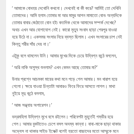
‘ আমাকে বোধহয় দেখোনি কখনো। দেখবেই বা কী করে? আমিই তো দেখিনি
তোমাদের। আমি হলাম তোমার মা আর মামুর আপন মামাতো বোন৷ অন্যদিকে
তোমার বাবার জেঠাতো বোন হই৷ কতদিক থেকে আমাদের সম্পর্ক দেখেছ?
অথচ এখন আর যোগাযোগ নেই। কারো মৃত্যু সংবাদ ছাড়া শেরপুর যাওয়া
হয়ে উঠে না। একসময় সংসার নিয়ে ব্যস্ত ছিলাম। এখন সংসারের চাপ নেই
কিন্তু শরীর সাঁয় দেয় না।’
এটুকু বলে থামলেন উনি। আমার মুখের দিকে চেয়ে উদ্বিগ্ন কন্ঠে বললেন,
‘ অরি নাকি অসুস্থ শুনলাম? এখন কেমন আছে তোমার মা?’
উনার প্রশ্নে আচমকা মায়ের কথা মনে পড়ে গেল আমার। মন খারাপ হয়ে
গেলো। ক্ষয়ে যাওয়া চিন্তাটা আবারও ফিরে ফিরে আসতে লাগল। মাথা
নুইয়ে মৃদু কন্ঠে বললাম,
‘ আজ সন্ধ্যায় অপারেশন।’
ভদ্রমহিলা উদ্বিগ্ন মুখে বসে রইলেন। পরিবেশটা মুহূর্তেই গম্ভীর হয়ে
গেল। আমার বুকটাতেও চেপে বসল অদম্য কান্না। বাবা-মাকে ছাড়া থাকার
অভ্যেস না থাকার সাইড ইফেক্ট বলেই হয়তো বাচ্চাদের মতো আম্মুকে মনে