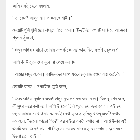
আমি একটু হেসে বললাম,
‘ তা কেন? আসুন না। একসাথে খাই।’
মেয়েটি খুশি খুশি মনে নাস্তা নিয়ে এলো। টি-টেবিলে প্লেট সাজিয়ে আচমকা
প্রশ্ন ছুঁড়লো,
‘ শুভ্র ভাইয়ার সাথে তোমার সম্পর্ক কেমন? আই মিন, কতটা ক্লোজ?’
আমি কী উত্তর দেব বুঝে না পেয়ে বললাম,
‘ আমার মামুর ছেলে। কাজিনদের সাথে যতটা ক্লোজ হওয়া যায় ততটাই।’
মেয়েটি হাসল। সপ্রতিভ কন্ঠে বলল,
‘ শুভ্র ভাইয়া দূর্দান্ত একটা মানুষ বুঝলে? কম কথা বলে। কিন্তু যখন বলে,
কী সুন্দর করে কথা বলে! আমি উনাকে চিনি প্রায় ছয় বছর হলো। এই ছয়
বছরে আমার সাথে উনার যতবারই দেখা হয়েছে হাসিমুখে শুধু একটি কথায়
বলেছেন, “ভালো আছো মিহু?” এর বাইরে একটা কথাও না। আমি উনার এই
একটি কথা শুনেই হাত-পা পিছলে প্রেমের সাগরে ডুবে গেলাম। অল্প বয়স
ছিলো তো, তাই।’