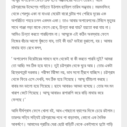
আম্মুর অপারেশন ডেইট ঠিক হলো অক্টোবরের সাতাশ তারিখ। আমি
চট্টগ্রামের উদ্দেশ্যে গাড়িতে উঠলাম ছাব্বিশ তারিখ সন্ধ্যায়। ময়মনসিংহ
থেকে শেরপুর একা না যাওয়া মেয়েটা বারো ঘন্টার পথ পেরিয়ে দূরের এক
অপরিচিত শহরে চলল একদম একা। তাও আবার অপারেশনের টেবিলে মৃত্যুর
সাথে পাঞ্জা লড়া মাকে ফেলে রেখে, চিন্তা করা যায়? হয়তো করা যায় না।
আমিও চিন্তা করতে পারছিলাম না। আম্মুকে এই কঠিন অবস্থায় ফেলে
নিজের বাঁচার আলো খুঁজতে যাব, তাই কী হয়? ভাইয়া বুঝালো, হয়। আমার
মাথায় হাত রেখে বলল,
‘ অপারেশন থিয়েটারের সামনে বসে থেকেই বা কী করতে পারবি তুই? আমরা
তো আছি৷ সব ঠিক হয়ে যাবে। তুই চট্টগ্রাম থেকে ঘুরে আয়। তোর একটা
রিফ্রেশমেন্ট দরকার। পরীক্ষা টরীক্ষা নয়, ভাব সলো ট্রিপে যাচ্ছিস। চট্টগ্রাম
থেকে ফিরে এসে দেখবি, সব ঠিক হয়ে গিয়েছে। আম্মু হাঁটাচলা করছে।
বাবার মন ভালো হয়ে গিয়েছে। ছাদে আবারও আড্ডা বসেছে। তোর সব মন
খারাপ কেটে গিয়েছে। আম্মু আবারও রাগারাগি করে বাড়ি মাথায় করে
ফেলছে।’
আমি দীর্ঘশ্বাস ফেলে খোলা বই, আধ-গোছানো ব্যাগের দিকে চেয়ে রইলাম।
তারপর সত্যি সত্যিই চট্টগ্রামের পথে পা বাড়ালাম, কোনো এক দৈবিক
আকর্ষণে। আমাদের প্রাচীর ঘেরা ছোট্ট বাড়িটি থেকে একইসাথে দুটো গাড়ি