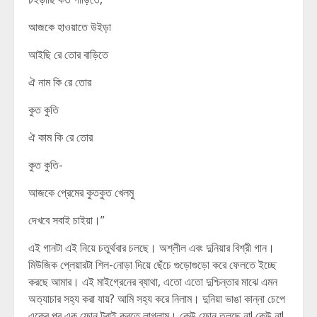
আজকে হাওয়াতে উইড়া
আইছি রে তোর বাড়িতে
ঐ নাম কি রে তোর
কুত কুতি
ঐ কাম কি রে তোর
কুত কুতি-
আজকে প্রেমের কুতকুত খেলমু
দেখবে সবাই চাইয়া।”
এই গানটা এই নিয়ে চতুর্থবার চলছে। অশ্লীল এবং দুনিয়ার বিশ্রী গান।
মিউজিক প্লেয়ারটা শিল-নোড়া দিয়ে ছেঁচে গুড়োগুড়ো করে ফেলতে ইচ্ছে
করছে আমার। এই মাইগ্রেনের ব্যাথা, এতো এতো দুশ্চিন্তার মাঝে এমন
অত্যাচার সহ্য করা যায়? আমি সহ্য করে নিলাম। দুনিয়া ভাঙা কান্না চেপে
একের পর এক ফোন ট্রাই করতে লাগলাম। কেউ ফোন তুলছে না! কেউ না!