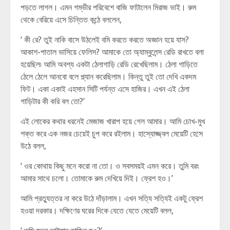
পড়তে লাগল। এমন গম্ভীর পরিবেশে বাজি ফাটালেন মিরাজ ভাই। রুম
থেকে বেরিয়ে এসে চিন্তিত কন্ঠে বললেন,
‘ কী রে? তুই নাকি বাসে উঠলেই বমি করতে করতে অজ্ঞান হয়ে যাস?
আকাশ-পাতাল ভাসিয়ে ফেলিস? আমাকে তো অ্যাম্বুলেন্স রেডি রাখতে বলা
হয়েছিল৷ আমি অবশ্য একটা ঠেলাগাড়ি রেডি রেখেছিলাম। ঠেলা গাড়িতে
ঠেলে ঠেলে আনবো বলে প্ল্যান করেছিলাম। কিন্তু তুই তো দেখি একদম
ফিট। একা একাই এহসান সিটি পর্যন্ত এসে হাজির। এখন এই ঠেলা
গাড়িটার কী করি বল তো?’
এই লোকের কথার ধরনেই মেজাজ খারাপ হয়ে গেল আমার। আমি চোখ-মুখ
শক্ত করে এক নজর চেয়েই চুপ করে রইলাম। হাস্যোজ্জ্বল মেয়েটি হেসে
উঠে বলল,
‘ ওর কোথায় কিছু মনে করো না তো। ও সবসময়ই এমন করে। তুমি বরং
আমার সাথে চলো। তোমাকে রুম দেখিয়ে দিই। ফ্রেশ হও।’
আমি প্রত্যুত্তর না করে উঠে দাঁড়ালাম। এখন সত্যি সত্যিই একটু ফ্রেশ
হওয়া দরকার। দক্ষিণের ঘরের দিকে যেতে যেতে মেয়েটি বলল,