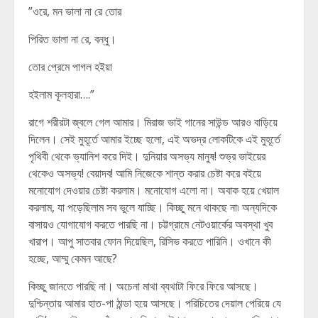
”ওরে, মন ভালা না রে তোর
পিরিত ভালা না রে, বন্ধু।
তোর প্রেমে পাগল হইয়া
হইলাম কূলহারা….”
রাগে শরীরটা জ্বলে গেল আমার। মিরাজ ভাই গানের সাউন্ড আরও বাড়িয়ে
দিলেন। সেই মুহূর্তে আমার ইচ্ছে হলো, এই অভদ্র লোকটিকে এই মুহূর্তে
পৃথিবী থেকে ভ্যানিশ করে দিই। দুনিয়ার অসভ্য মানুষ! শুভ্র ভাইয়ের
থেকেও অসভ্য! বেয়াদব! আমি নিজেকে শান্ত করার চেষ্টা করে বইয়ে
মনোযোগ দেওয়ার চেষ্টা করলাম। মনোযোগ এলো না। অবাক হয়ে খেয়াল
করলাম, যা পড়েছিলাম সব ভুলে যাচ্ছি। কিচ্ছু মনে থাকছে না৷ অন্যদিকে
বাসায়ও যোগাযোগ করতে পারছি না। চট্টগ্রামে নেটওয়ার্কের অবস্থা খুব
খারাপ। আপু সাতবার ফোন দিয়েছিল, রিসিভ করতে পারিনি। ওখানে কী
হচ্ছে, আম্মু কেমন আছে?
কিচ্ছু জানতে পারছি না। অচেনা মাথা ব্যথাটা ফিরে ফিরে আসছে।
দুশ্চিন্তায় আমার হাত-পা ঠান্ডা হয়ে আসছে। পরিচিতের দেয়াল পেরিয়ে যে