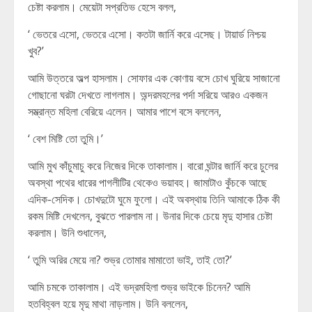
চেষ্টা করলাম। মেয়েটা সপ্রতিভ হেসে বলল,
‘ ভেতরে এসো, ভেতরে এসো। কতটা জার্নি করে এসেছ। টায়ার্ড নিশ্চয়
খুব?’
আমি উত্তরে অল্প হাসলাম। সোফার এক কোণায় বসে চোখ ঘুরিয়ে সাজানো
গোছানো ঘরটা দেখতে লাগলাম। অন্দরমহলের পর্দা সরিয়ে আরও একজন
সম্ভ্রান্ত মহিলা বেরিয়ে এলেন। আমার পাশে বসে বললেন,
‘ বেশ মিষ্টি তো তুমি।’
আমি মুখ কাঁচুমাচু করে নিজের দিকে তাকালাম। বারো ঘন্টার জার্নি করে চুলের
অবস্থা পথের ধারের পাগলীটির থেকেও ভয়াবহ। জামাটাও কুঁচকে আছে
এদিক-সেদিক। চোখদুটো ঘুমে ফুলো। এই অবস্থায় তিনি আমাকে ঠিক কী
রকম মিষ্টি দেখলেন, বুঝতে পারলাম না। উনার দিকে চেয়ে মৃদু হাসার চেষ্টা
করলাম। উনি শুধালেন,
‘ তুমি অরির মেয়ে না? শুভ্র তোমার মামাতো ভাই, তাই তো?’
আমি চমকে তাকালাম। এই ভদ্রমহিলা শুভ্র ভাইকে চিনেন? আমি
হতবিহ্বল হয়ে মৃদু মাথা নাড়লাম। উনি বললেন,