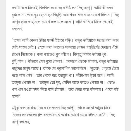
কথাটা বলে নিজেই খিলখিল করে হেসে উঠলেন মিহু আপু। আমি কী বলব
বুঝতে না পেরে মৃদু হেসে ভুনাখিচুড়ি আর গরুর মাংসে মনোযোগ দিলাম। মিহু
আপুর হাসতে হাসতে চোখে জল চলে এলো। হাসি থামিয়ে নিজে থেকেই
বললেন,
‘ তখন আমি কেবল ইন্টার ফার্স্ট ইয়ারে পড়ি। শুভ্র ভাইয়াকে মনের কথা বলব
সেই সাহস নেই। হেসে কথা বললেও সবসময় কেমন গম্ভীর্যের দেয়ালে এঁটে
রাখেন নিজেকে। কথা বলতেও বুক কাঁপে। কিন্তু আমার ভাইয়া খুব
বুদ্ধিমান। কীভাবে যেন বুঝে ফেলল। আমাকে ডেকে জানাল, শুভ্র ভাইয়ার
পছন্দের মানুষ আছে। তাকে সে প্রাণাধিক ভালোবাসে। সুতরাং, প্রেমে টেমে
পড়ে লাভ নেই। তার থেকে বরং তরমুজ খা। শরীর-মন ঠান্ডা হবে। আমি
তরমুজ খেলাম না। তরমুজ তো দূর, সেদিন রাতে ভাতও খেলাম না। ভেঙে
খান খান হওয়া হৃদয় নিয়ে বসে রইলাম। রাত ভোর করে কাঁদলাম। এতো কষ্ট
হলো!’
এটুকু বলে আবারও হেসে ফেললেন মিহু আপু। তাকে এতো আনন্দ নিয়ে
নিজের হৃদয়ভঙ্গের গল্প বলতে দেখে অবাক চোখে চেয়ে রইলাম আমি। মিহু
আপু বললেন,