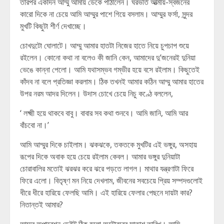
তারপর একদিন আম্মু আমায় ডেকে পাঠালেন। ঘরভর্তি আত্মীয়-স্বজনের
কারো দিকে না চেয়ে আমি আম্মুর পাশে গিয়ে বসলাম। আম্মুর ফর্সা, সুন্দর
মুখটি কিছুটা শীর্ণ দেখাচ্ছে।
চোখদুটো ঘোলাটে। আম্মু আমার হাতটা নিজের হাতে নিয়ে চুপচাপ শুয়ে
রইলেন। কোনো কথা না বলেও কী জানি কেন, আমাদের দু’জনেরই দুনিয়া
ভেঙে কান্না পেলো। আমি যথাসম্ভব গম্ভীর হয়ে বসে রইলাম। কিছুতেই
কাঁদব না বলে প্রতিজ্ঞা করলাম। ঠিক তখনই আমার কঠিন আম্মু আমার হাতের
উপর নরম আদর দিলেন। উদাস চোখে চেয়ে নিচু কণ্ঠে বললেন,
‘ লক্ষ্মী হয়ে থাকবে বাবু। বাবার সব কথা শুনবে। আমি জানি, আমি আর
বাঁচবো না।’
আমি আম্মুর দিকে চাইলাম। ঝকঝকে, তকতকে মুখটির এই ভঙ্গুর, অসহায়
রূপের দিকে অবাক হয়ে চেয়ে রইলাম কেবল। আমার ভঙ্গুর দুনিয়াটা
চোরাবালির মতোই ঝরঝর করে ঝরে পড়তে লাগল। মাথার যন্ত্রণাটা ফিরে
ফিরে এলো। বিতৃষ্ণ মন নিয়ে দেখলাম, জীবনের সবচেয়ে প্রিয় সম্পদগুলোই
ধীরে ধীরে হারিয়ে ফেলছি আমি। এই হারিয়ে ফেলার পেছনে দায়টা কার?
নিতান্তই আমার?