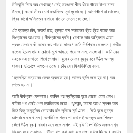
উঁকিঝুঁকি দিয়ে ভয় দেখাচ্ছে? সেই ভয়গুলো ধীরে ধীরে গায়ের উপর চাদর
টানছে। কারো তীব্র চোখ রাঙানিতে মুখ লুকোচ্ছে। আশেপাশে না থেকেও,
প্রিয় কারো অস্তিত্ব বাতাসে বাতাসে ভেসে বেড়াচ্ছে।
এই ক্লান্ত চাঁদ, ভয়ার্ত রাত, ছুটন্ত বাস সবটাতেই ছুঁয়ে ছুঁয়ে যাচ্ছে তার
নিঃশ্বাসের আওয়াজ। দীর্ঘশ্বাসের ধ্বনি। যেখানে তার অস্তিত্ব এতো
প্রবল সেখানে কী আমার ভয় পাওয়া সাজে? আমি দীর্ঘশ্বাস ফেললাম। গভীর
রাতের হিমেল হাওয়া চোখে-মুখে আছড়ে পড়ে জানাল, সাজে না। আমি যেন
ভয়কে ভয় দেখাতে শিখে গেলাম। বুকের ভেতর বুদবুদ করে উঠল অদম্য
সাহস। দু’চোখে আগুনের তেজ। চাঁদ যেন ফিসফিসিয়ে বলল,
‘ জ্বলন্তি কন্যাদের কেবল জ্বলতে হয়। তাদের দুর্বল হতে হয় না। ভয়
পেতে হয় না।’
আমি দীর্ঘশ্বাস ফেললাম। বহুদিন পর স্বস্তিময় ঘুমে বোজে এলো চোখ।
বাকিটা পথ কেটে গেল ম্যাজিকের মতো। ঝুমঝুম, আধো আধো স্বপ্ন আর
মিঠে কিছু অনুভূতির ফোয়ারায় চাঁদ লুকিয়ে সূর্য এলো। মিঠে ঘুমে ডুবন্ত
চট্টগ্রামে বাস থামল। অপরিচিত শহরে পা রাখতেই অদ্ভুত এক শিহরণে
কেঁপে উঠল বুক। বারবার মনে হতে লাগল, এই বুঝি চিরপরিচিত একজন খুব
বিরক্ত হয়ে তাকাচ্ছে। ভীষণ রাগ করা কথা বলে মাথা ধরিয়ে দিচ্ছে। বহুদিন