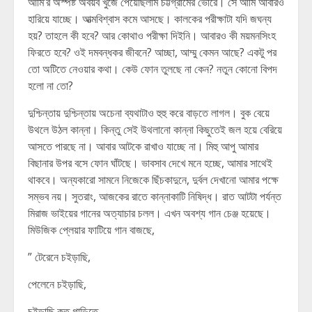
আমি’র অস্পষ্ট অবয়ব খুঁজে পেয়েছিলাম চট্টগ্রামের ভোরে। সে আমি আবারও
হারিয়ে যাচ্ছে। আত্মবিশ্বাস কমে আসছে। কালকের পরীক্ষাটা যদি জঘন্য
হয়? তাহলে কী হবে? আর কোথাও পরীক্ষা দিইনি। আবারও কী ময়মনসিংহ
ফিরতে হবে? ওই দমবন্ধকর জীবনে? আচ্ছা, আম্মু কেমন আছে? একটু পর
তো অটিতে নেওয়ার কথা। কেউ ফোন তুলছে না কেন? নতুন কোনো বিপদ
হলো না তো?
দুশ্চিন্তায় দুশ্চিন্তায় অচেনা ব্যথাটাও হুহু করে বাড়তে লাগল। বুক বেয়ে
উথলে উঠল কান্না। কিন্তু সেই উথলানো কান্না কিছুতেই জল হয়ে বেরিয়ে
আসতে পারছে না। আবার আটকে রাখাও যাচ্ছে না। মিহু আপু আমার
বিছানার উপর বসে ফোন ঘাঁটছে। ভাবসাব দেখে মনে হচ্ছে, আমার সাথেই
থাকবে। অন্যকারো সামনে নিজেকে ছিঁচকাদুনে, দুর্বল দেখানো আমার পক্ষে
সম্ভব নয়। সুতরাং, আজকের রাতে কান্নাকাটি নিষিদ্ধ। রাত আটটা পর্যন্ত
মিরাজ ভাইয়ের গানের অত্যাচার চলল। এখন অবশ্য গান চেঞ্জ হয়েছে।
মিউজিক প্লেয়ার ফাটিয়ে গান বাজছে,
” টেরেনে চইড়াছি,
পেলেনে চইড়াছি,
চইড়াছি কত গাড়িতে,