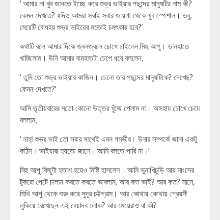
‘ আমার না খুব জানতে ইচ্ছে করে শুভ্র ভাইয়ার পছন্দের মানুষটির নাম কী?
কেমন দেখতে? যদিও আমরা সবাই সবার জায়গা থেকে খুব স্পেশাল। তবু,
মেয়েটি বোধহয় শুভ্র ভাইয়ের মতোই চমৎকার হবে?’
কথাটি বলে আমার দিকে জ্বলজ্বলে চোখে চাইলেন মিহু আপু। ডানহাতে
খাচ্ছিলাম। উনি আমার বামহাতটা চেপে ধরে বললেন,
‘ তুমি তো শুভ্র ভাইয়ার কাজিন। চেনো তার পছন্দের মানুষটিকে? দেখেছ?
কেমন দেখতে?’
আমি তৃতীয়বারের মতো কোনো উত্তর খুঁজে পেলাম না। অসহায় চোখে চেয়ে
বললাম,
‘ নাহ্! শুভ্র ভাই তো সবার সাথেই এমন গম্ভীর। উনার সম্পর্কে জানা একটু
কঠিন। ভাইয়ারা হয়তো জানে। আমি বলতে পারি না।’
মিহু আপু কিছুটা হতাশ হয়েও মিষ্টি হাসলেন। আমি ভুনাখিচুড়ি আর মাংসের
টুকরো পেটে চালান করতে করতে ভাবলাম, আর কত ভাই? আর কত? মানে,
মিথি আপু থেকে শুরু করে সুদূর চট্টগ্রাম। আর কোথায় কোথায় প্রেয়সী
লুকিয়ে রেখেছেন এই বেয়াদব লোক? আর মেয়েরাও বা কী?