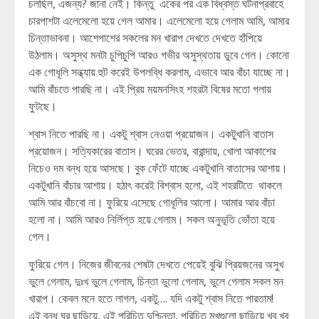
চলছিল, এজন্য? জানা নেই। কিন্তু একের পর এক বিধ্বস্ত ঘটনাপ্রবাহে
চারপাশটা এলেমেলো হয়ে গেল আমার। এলেমেলো হয়ে গেলাম আমি, আমার
চিন্তাভাবনা। আশেপাশের সকলের মন খারাপ দেখতে দেখতে হাঁপিয়ে
উঠলাম। অসুস্থ মনটা চুপিচুপি আরও গভীর অসুস্থতায় ডুবে গেল। কোনো
এক গোধূলি সন্ধ্যায় হুট করেই উপলব্ধি করলাম, এভাবে আর বাঁচা যাচ্ছে না।
আমি বাঁচতে পারছি না। এই প্রিয় ময়মনসিংহ শহরটা বিষের মতো গলায়
ফুটছে।
শ্বাস নিতে পারছি না। একটু শ্বাস নেওয়া প্রয়োজন। একটুখানি বাতাস
প্রয়োজন। সত্যিকারের বাতাস। ঘরের ভেতর, বারান্দায়, খোলা আকাশের
নিচেও দম বন্ধ হয়ে আসছে। বুক ফেঁটে যাচ্ছে একটুখানি বাতাসের আশায়।
একটুখানি বাঁচার আশায়। হঠাৎ করেই বিশ্বাস হলো, এই শহরটিতে থাকলে
আমি আর বাঁচবো না। ফুরিয়ে এসেছে গোধূলির আলো। আমার আর বাঁচা
হলো না। আমি আরও নির্লিপ্ত হয়ে গেলাম। সকল অনুভূতি ভোঁতা হয়ে
গেল।
ফুরিয়ে গেল। নিজের জীবনের শেষটা দেখতে পেয়েই বুঝি প্রিয়জনের অসুখ
ভুলে গেলাম, দুঃখ ভুলে গেলাম, চিন্তা ভুলো গেলাম, ভুলে গেলাম সকল মন
খারাপ। কেবল মনে হতে লাগল, একটু…. যদি একটু শ্বাস নিতে পারতাম!
এই বন্ধ ঘর ছাড়িয়ে, এই পরিচিত দুশ্চিন্তা, পরিচিত মুখগুলো ছাড়িয়ে খুব খুব