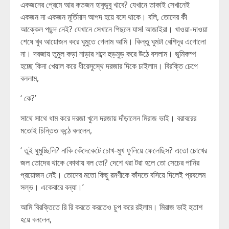
একজনের প্রেমে আর কতজন হাবুডুবু খাবে? যেখানে তাকাই সেখানেই
একজন না একজন মূর্তিমান আপদ হয়ে বসে থাকে। বলি, তোদের কী
আক্কেল পছন্দ নেই? যেখানে সেখানে পিছলে যাস! আজাইরা। খাওয়া-দাওয়া
শেষে খুব আয়োজন করে ঘুমুতে গেলাম আমি। কিন্তু ঘুমটা বেশিদূর এগোলো
না। দরজায় তুমুল কড়া নাড়ার শব্দে হুড়মুড় করে উঠে বসলাম। ভূমিকম্প
হচ্ছে কিনা খেয়াল করে ধীরেসুস্থে দরজার দিকে চাইলাম। বিরক্তি চেপে
বললাম,
‘ কে?’
সাথে সাথে ধাম করে দরজা খুলে দরজায় দাঁড়ালেন মিরাজ ভাই। বরাবরের
মতোই চিন্তিত কন্ঠে বললেন,
‘ তুই ঘুমুচ্ছিলি? নাকি কেঁদেকেটে চোখ-মুখ ফুলিয়ে ফেলেছিস? এতো চোখের
জল তোদের থাকে কোথায় বল তো? দেশে খরা টরা হলে তো সেচের পানির
প্রয়োজন নেই। তোদের মতো কিছু রমণীকে কাঁদতে বসিয়ে দিলেই প্রবলেম
সল্ভ। একেবারে বন্যা।’
আমি বিরক্তিতে রি রি করতে করতেও চুপ করে রইলাম। মিরাজ ভাই হতাশ
হয়ে বললেন,