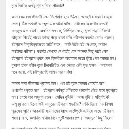
দূরে নির্জনে একটু শ্বাস নিতে পারতাম!
আমার দমবন্ধ জীবনটা যখন দিশেহারা হয়ে উঠল। অসহনীয় যন্ত্রণার হয়ে
গেল। ঠিক তখনই অদ্ভুত এক ঘটনা ঘটল। নাটকের স্ক্রিপ্টের মতোই
অদ্ভুত এক ঘটনা। একদিন সকালে, নির্লিপ্ত দেহে, ধুলো পড়া টেবিলটা
ঝাড়তে গিয়েই পায়ের কাছে পড়ে থাকা ভর্তি পরীক্ষার ফরমটা চোখে পড়ল।
চট্টগ্রাম বিশ্ববিদ্যালয়ের ভর্তি ফরম। আমি উল্টেপাল্টে দেখলাম, আটাশ
অক্টোবর পরীক্ষা। ফরমটা দেখতে দেখতেই যেন অনেক কিছু পাল্টে গেল।
চট্টগ্রাম! চট্টগ্রাম শব্দটা যেন হিমশীতল বাতাসের মতো ছুঁয়ে গেল আমার মন।
কুয়াশা ঢাকা গহীন বুকে চিরপরিচিত এক জোড়া ঠোঁট মৃদু হাসল। আচমকা
মনে হলো, এই চট্টগ্রামেই আমার প্রাণ বাঁধা।
আমার সারা জীবনের শ্বাসের টান। এই চট্টগ্রাম আমায় যেতেই হবে।
ওখানেই পড়তে হবে। চট্টগ্রাম পর্যন্ত পৌঁছাতে পারলেই বেঁচে যাবে মৃতপ্রায়
মন। পেয়ে যাব অমূল্য রতন। সেদিন বুঝিনি। আজ বুঝি। সত্যিই কী
অমূল্য রতন ছিলো ওই বহুদূরের চট্টগ্রাম শহরটায়? নাকি ছিলো এক বিস্ময়
পুরুষের স্মৃতির আকর্ষণ? যার নামের সাথে আষ্টেপৃষ্টে জড়িয়ে আছে চট্টগ্রাম
শহর। রাত, ক্লান্তি মাথায় নিয়ে ছুটে আসার গল্প। অদ্ভুত কিছু শিহরণ।