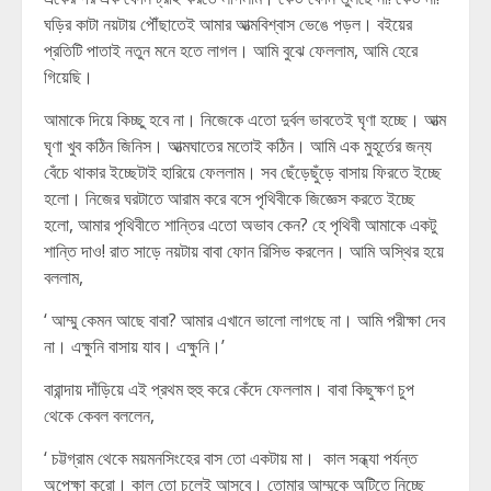
ঘড়ির কাটা নয়টায় পৌঁছাতেই আমার আত্মবিশ্বাস ভেঙে পড়ল। বইয়ের
প্রতিটি পাতাই নতুন মনে হতে লাগল। আমি বুঝে ফেললাম, আমি হেরে
গিয়েছি।
আমাকে দিয়ে কিচ্ছু হবে না। নিজেকে এতো দুর্বল ভাবতেই ঘৃণা হচ্ছে। আত্ম
ঘৃণা খুব কঠিন জিনিস। আত্মঘাতের মতোই কঠিন। আমি এক মুহূর্তের জন্য
বেঁচে থাকার ইচ্ছেটাই হারিয়ে ফেললাম। সব ছেঁড়েছুঁড়ে বাসায় ফিরতে ইচ্ছে
হলো। নিজের ঘরটাতে আরাম করে বসে পৃথিবীকে জিজ্ঞেস করতে ইচ্ছে
হলো, আমার পৃথিবীতে শান্তির এতো অভাব কেন? হে পৃথিবী আমাকে একটু
শান্তি দাও! রাত সাড়ে নয়টায় বাবা ফোন রিসিভ করলেন। আমি অস্থির হয়ে
বললাম,
‘ আম্মু কেমন আছে বাবা? আমার এখানে ভালো লাগছে না। আমি পরীক্ষা দেব
না। এক্ষুনি বাসায় যাব। এক্ষুনি।’
বারান্দায় দাঁড়িয়ে এই প্রথম হুহু করে কেঁদে ফেললাম। বাবা কিছুক্ষণ চুপ
থেকে কেবল বললেন,
‘ চট্টগ্রাম থেকে ময়মনসিংহের বাস তো একটায় মা। কাল সন্ধ্যা পর্যন্ত
অপেক্ষা করো। কাল তো চলেই আসবে। তোমার আম্মুকে অটিতে নিচ্ছে