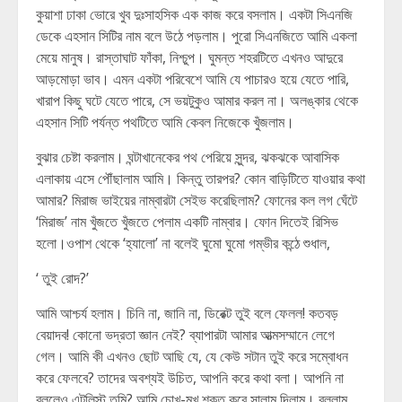
কুয়াশা ঢাকা ভোরে খুব দুঃসাহসিক এক কাজ করে বসলাম। একটা সিএনজি
ডেকে এহসান সিটির নাম বলে উঠে পড়লাম। পুরো সিএনজিতে আমি একলা
মেয়ে মানুষ। রাস্তাঘাট ফাঁকা, নিশ্চুপ। ঘুমন্ত শহরটিতে এখনও আদুরে
আড়মোড়া ভাব। এমন একটা পরিবেশে আমি যে পাচারও হয়ে যেতে পারি,
খারাপ কিছু ঘটে যেতে পারে, সে ভয়টুকুও আমার করল না। অলঙ্কার থেকে
এহসান সিটি পর্যন্ত পথটিতে আমি কেবল নিজেকে খুঁজলাম।
বুঝার চেষ্টা করলাম। ঘন্টাখানেকের পথ পেরিয়ে সুন্দর, ঝকঝকে আবাসিক
এলাকায় এসে পৌঁছালাম আমি। কিন্তু তারপর? কোন বাড়িটিতে যাওয়ার কথা
আমার? মিরাজ ভাইয়ের নাম্বারটা সেইভ করেছিলাম? ফোনের কল লগ ঘেঁটে
‘মিরাজ’ নাম খুঁজতে খুঁজতে পেলাম একটি নাম্বার। ফোন দিতেই রিসিভ
হলো।ওপাশ থেকে ‘হ্যালো’ না বলেই ঘুমো ঘুমো গম্ভীর কন্ঠে শুধাল,
‘ তুই রোদ?’
আমি আশ্চর্য হলাম। চিনি না, জানি না, ডিরেক্ট তুই বলে ফেলল! কতবড়
বেয়াদব! কোনো ভদ্রতা জ্ঞান নেই? ব্যাপারটা আমার আত্মসম্মানে লেগে
গেল। আমি কী এখনও ছোট আছি যে, যে কেউ সটান তুই করে সম্বোধন
করে ফেলবে? তাদের অবশ্যই উচিত, আপনি করে কথা বলা। আপনি না
বললেও এটলিস্ট তুমি? আমি চোখ-মুখ শক্ত করে সালাম দিলাম। বললাম,