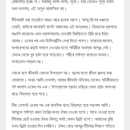
রেজিস্টার হচ্ছে না। সবকিছু ভাসা-ভাসা, শূন্য। তার থেকেও শূন্য হলাম
যখন শুনলাম, এই অসুখ আকস্মিক নয়।
টিউমারটা ধরা পড়েছিল আরও বছর দুয়েক আগে। আম্মু বিশেষ গুরুত্ব
দেয়নি, কাউকে জানায়নি বলেই আজকের এই অন্ধকার। নিজেদের ব্যাপারে
বাঙালি মায়েদের এমন স্বার্থপরতায় ভেতরটা বিরক্তিতে রিরি করে উঠল
আমার। একের পর এক ডিফিকাল্টিস দেখা দিতে লাগল। ডাক্তার জানাল,
অপারেশনের ঝড়টা সামলে নেওয়ার মতো শারিরীক অবস্থা আম্মুর নেই।
ভেতর থেকে খুব দুর্বল হয়ে পড়েছেন। শরীরে পর্যাপ্ত রক্তের অভাব।
অপারেশন সম্ভব নয়।
লোকে বলে জীবনটা কোনো উপন্যাস নয়। গল্পের মতো জীবন কল্পনা করা
বোকামো। অথচ আমি দেখলাম, আমার জীবনটা নাটকের থেকেও নাটকীয়ভাবে
পট বদলাল একের পর এক। উপন্যাসের প্রধান চরিত্র যেমন হঠাৎ অসংখ্য
ঝড়ে বিধ্বস্ত হয়ে পড়ে।
ঠিক তেমনই একের পর এক মানসিক ঝড়ে বিধ্বস্ত হয়ে পড়লাম আমি।
আম্মুকে পর্যাপ্ত রক্ত তৈরির জন্য ঔষধ দেওয়া হলো। সাথে দেওয়া হলো
টিউমার ছোট হওয়ার ঔষধ৷ কিন্তু সবই কেমন উল্টো হলো। আমাদের বুঝি
তখন উল্টো হওয়ার দিন চলছিল। ঔষধ খেয়ে আম্মুর টিউমার দ্বিগুণ গতিতে