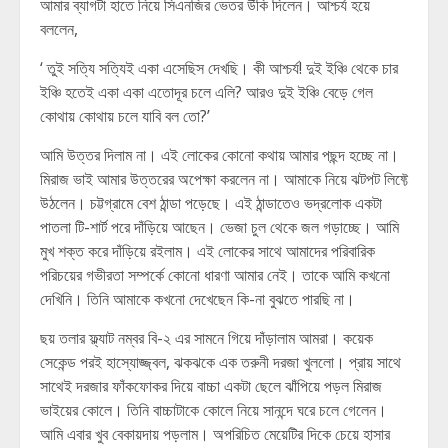
আমার ব্যাগটা হাতে নিয়ে সিএনজির ভেতর উঁকি দিলেন। আশ্চর্য হয়ে
বললেন,
‘ তুই সত্যি সত্যিই একা এসেছিস দেখছি। কী আশ্চর্য! দুই ইঞ্চি থেকে চার
ইঞ্চি হতেই একা একা এতোদূর চলে এলি? আরও দুই ইঞ্চি বেড়ে গেল
কোথায় কোথায় চলে যাবি বল তো?’
আমি উত্তর দিলাম না। এই লোকের কোনো কথায় আমার পছন্দ হচ্ছে না।
মিরাজ ভাই আমার উত্তরের অপেক্ষা করলেন না। আমাকে নিয়ে ঝটপট লিফ্টে
উঠলেন। চট্টগ্রামে বেশ ঠান্ডা পড়েছে। এই ঠান্ডাতেও ভদ্রলোক একটা
পাতলা টি-শার্ট পরে দাঁড়িয়ে আছেন। ভেজা চুল থেকে জল গড়াচ্ছে। আমি
মুখ শক্ত করে দাঁড়িয়ে রইলাম। এই লোকের সাথে আমাদের পরিবারিক
পরিচয়ের গভীরতা সম্পর্কে কোনো ধারণা আমার নেই। তাকে আমি কখনো
দেখিনি। তিনি আমাকে কখনো দেখেছেন কি-না বুঝতে পারছি না।
ছয় তলার ফ্ল্যাট নম্বর বি-২ এর সামনে গিয়ে দাঁড়ালাম আমরা। কয়েক
সেকেন্ড পরই হাস্যোজ্জ্বল, ঝকঝকে এক তরুনী দরজা খুললো। প্রায় সাথে
সাথেই দরজার ফাঁকফোকর দিয়ে বাচ্চা একটা ছেলে ঝাঁপিয়ে পড়ল মিরাজ
ভাইয়ের কোলে। তিনি বাচ্চাটাকে কোলে নিয়ে সানন্দে ঘরে চলে গেলেন।
আমি এবার খুব বেকায়দায় পড়লাম। অপরিচিত মেয়েটির দিকে চেয়ে হাসার