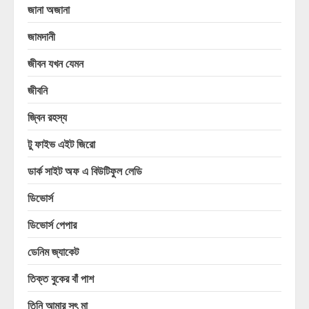
জানা অজানা
জামদানী
জীবন যখন যেমন
জীবনি
জ্বিন রহস্য
টু ফাইভ এইট জিরো
ডার্ক সাইট অফ এ বিউটিফুল লেডি
ডিভোর্স
ডিভোর্স পেপার
ডেনিম জ্যাকেট
তিক্ত বুকের বাঁ পাশ
তিনি আমার সৎ মা