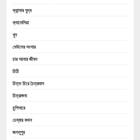
ক্যান্সার যুদ্ধ
ক্যামেলিয়া
খুন
ঘেউলের সংসার
চার আনার জীবন
চিঠি
চিত্ত চিরে চৈত্রমাস
চিত্রাঙ্গনা
চুপিসারে
চেম্বার কথন
জলনূপুর