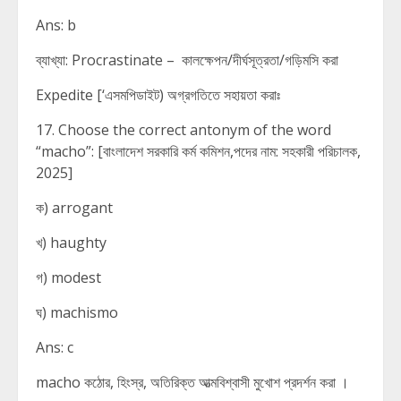
Ans: b
ব্যাখ্যা: Procrastinate – কালক্ষেপন/দীর্ঘসূত্রতা/গড়িমসি করা
Expedite [‘এসমপিডাইট) অগ্রগতিতে সহায়তা করাঃ
17. Choose the correct antonym of the word
“macho”: [বাংলাদেশ সরকারি কর্ম কমিশন,পদের নাম: সহকারী পরিচালক,
2025]
ক) arrogant
খ) haughty
গ) modest
ঘ) machismo
Ans: c
macho কঠোর, হিংস্র, অতিরিক্ত আত্মবিশ্বাসী মুখোশ প্রদর্শন করা ।