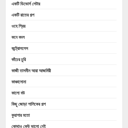
একটি ডিভোর্স লেটার
একটি রাতের গল্প
ওহে প্রিয়
কনে বদল
কন্ট্রোললেস
কাঁচের চুরি
কাজী তাসমীন আরা আজমিরী
কাঞ্চাসোনা
কালো বউ
কিছু জোড়া শালিকের গল্প
কুয়াশার মতো
কোথাও কেউ ভালো নেই