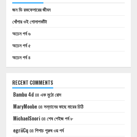
জন ডি রকফেলারের জীবন
খোঁপার ওই গোলাপকাঁটা
অচেন পর্ব ৬
অচেন পর্ব ৫
অচেন পর্ব ৪
RECENT COMMENTS
Bambu 4d
on
এক মুঠো রোদ
MaryMoobe
on
সন্তানের কাছে মায়ের চিঠি
MichaelSnori
on
শেষ পেইজ পর্ব ৮
egriiCq
on
পিশাচ পুরুষ ৩য় পর্ব