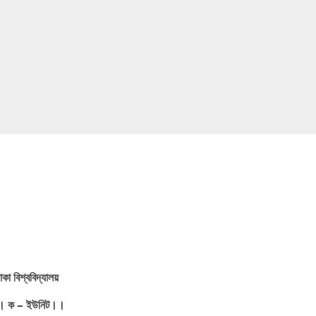
াকা
বিশ্ববিদ্যালয়
।
ক
–
ইউনিট।।