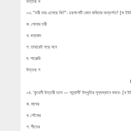
উত্তর: খ
০৩. “তরী তার এসেছে কি?”- চরণাংশটি কোন কবিতার অন্তর্গত? [ক ই
ক. সোনার তরী
খ. ধন্যবাদ
গ. তাহারেই পড়ে মনে
ঘ. পাঞ্জেরি
উত্তর: গ
০৪. ‘কুহেলী উত্তরী তলে — সন্ন্যাসী’ উদ্ধৃতির শূন্যস্থানে বসবে- [খ
ক. মাঘের
খ. পৌষের
গ. শীতের