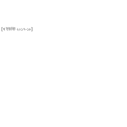
ায়- [খ ইউনিট ২০১৭-১৮]