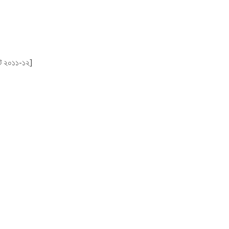
িট ২০১১-১২]