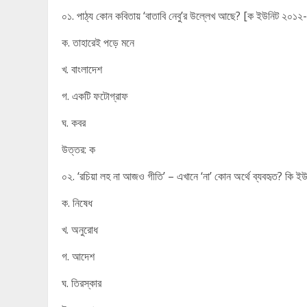
০১. পাঠ্য কোন কবিতায় ‘বাতাবি নেবু’র উল্লেখ আছে? [ক ইউনিট ২০১২
ক. তাহারেই পড়ে মনে
খ. বাংলাদেশ
গ. একটি ফটোগ্রাফ
ঘ. কবর
উত্তর: ক
০২. ‘রচিয়া লহ না আজও গীতি’ – এখানে ‘না’ কোন অর্থে ব্যবহৃত? কি 
ক. নিষেধ
খ. অনুরোধ
গ. আদেশ
ঘ. তিরস্কার