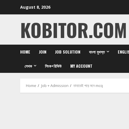
Skip
August 8, 2026
to
content
KOBITOR.COM
HOME
JOIN
JOB SOLUTION
বাংলা মুখস্ত
ENGLI
লেখক
লিংক+রিভিউ
MY ACCOUNT
Home
Job + Admission
তাহারেই পড়ে মনে mcq