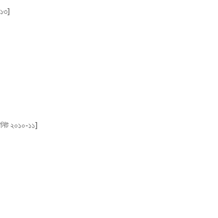
-১৩]
ইউনিট ২০১০-১১]