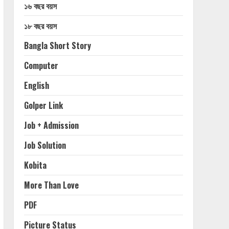
১৬ বছর বয়স
১৮ বছর বয়স
Bangla Short Story
Computer
English
Golper Link
Job + Admission
Job Solution
Kobita
More Than Love
PDF
Picture Status