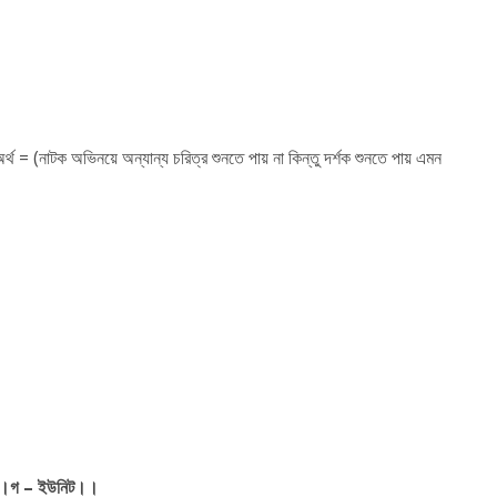
থ = (নাটক অভিনয়ে অন্যান্য চরিত্র শুনতে পায় না কিন্তু দর্শক শুনতে পায় এমন
।গ
–
ইউনিট।।