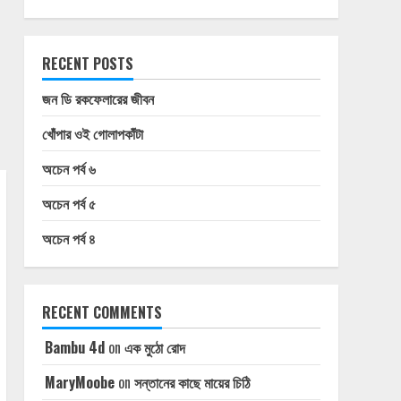
RECENT POSTS
জন ডি রকফেলারের জীবন
খোঁপার ওই গোলাপকাঁটা
অচেন পর্ব ৬
অচেন পর্ব ৫
অচেন পর্ব ৪
RECENT COMMENTS
Bambu 4d
on
এক মুঠো রোদ
MaryMoobe
on
সন্তানের কাছে মায়ের চিঠি