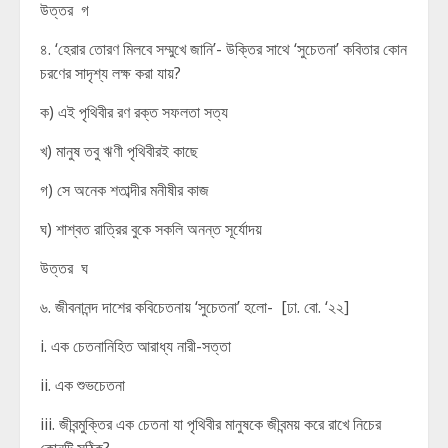
উত্তর গ
৪. ‘হেরার তোরণ মিলবে সম্মুখে জানি’- উক্তির সাথে ‘সুচেতনা’ কবিতার কোন
চরণের সাদৃশ্য লক্ষ করা যায়?
ক) এই পৃথিবীর রণ রক্ত সফলতা সত্য
খ) মানুষ তবু ঋণী পৃথিবীরই কাছে
গ) সে অনেক শতাব্দীর মনীষীর কাজ
ঘ) শাশ্বত রাত্রির বুকে সকলি অনন্ত সূর্যোদয়
উত্তর ঘ
৬. জীবনানন্দ দাশের কবিচেতনায় ‘সুচেতনা’ হলো- [ঢা. বো. ‘২২]
i. এক চেতনানিহিত আরাধ্য নারী-সত্তা
ii. এক শুভচেতনা
iii. জীবন্মুক্তির এক চেতনা যা পৃথিবীর মানুষকে জীবন্ময় করে রাখে নিচের