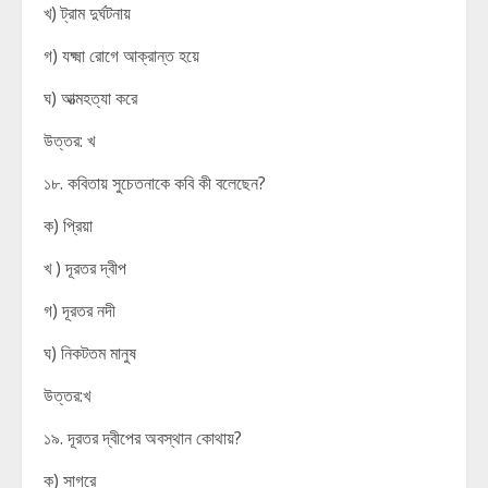
খ) ট্রাম দুর্ঘটনায়
গ) যক্ষ্মা রোগে আক্রান্ত হয়ে
ঘ) আত্মহত্যা করে
উত্তর: খ
১৮. কবিতায় সুচেতনাকে কবি কী বলেছেন?
ক) প্রিয়া
খ ) দূরতর দ্বীপ
গ) দূরতর নদী
ঘ) নিকটতম মানুষ
উত্তর:খ
১৯. দূরতর দ্বীপের অবস্থান কোথায়?
ক) সাগরে