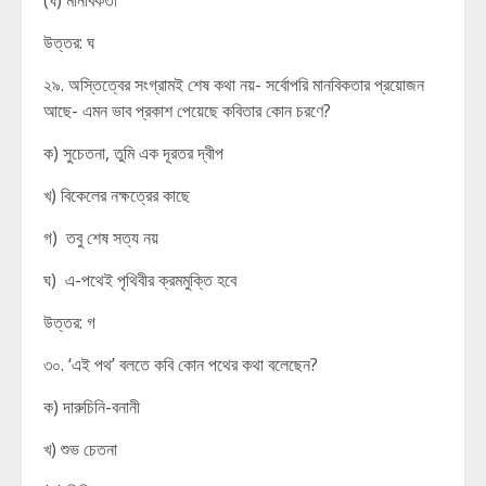
(ঘ) মানবিকতা
উত্তর: ঘ
২৯. অস্তিত্বের সংগ্রামই শেষ কথা নয়- সর্বোপরি মানবিকতার প্রয়োজন
আছে- এমন ভাব প্রকাশ পেয়েছে কবিতার কোন চরণে?
ক) সুচেতনা, তুমি এক দূরতর দ্বীপ
খ) বিকেলের নক্ষত্রের কাছে
গ) তবু শেষ সত্য নয়
ঘ) এ-পথেই পৃথিবীর ক্রমমুক্তি হবে
উত্তর: গ
৩০. ‘এই পথ’ বলতে কবি কোন পথের কথা বলেছেন?
ক) দারুচিনি-বনানী
খ) শুভ চেতনা