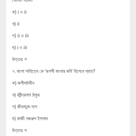
কোনটি সঠিক?
ক) i ও ii
খ) ii
গ) ii ও iii
ঘ) i ও iii
উত্তর: গ
৭. বাংলা সাহিত্যে কে ‘রূপসী বাংলার কবি’ হিসেবে খ্যাত?
ক) জসীমউদ্দীন
খ) রবীন্দ্রনাথ ঠাকুর
গ) জীবনানন্দ দাশ
ঘ) কাজী নজরুল ইসলাম
উত্তর: গ