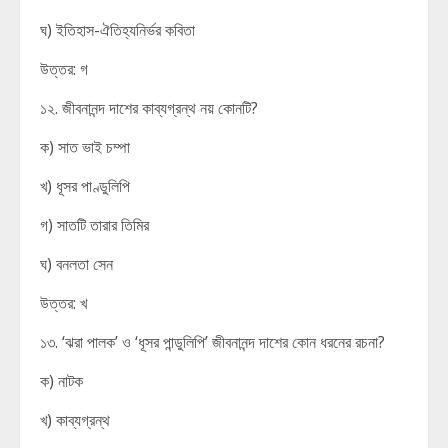
ঘ) ইতিহাস-ঐতিহ্যনির্ভর কবিতা
উত্তর: গ
১২. জীবনানন্দ দাশের কাব্যগ্রন্থ নয় কোনটি?
ক) সাত ভাই চম্পা
খ) ধূসর পাণ্ডুলিপি
গ) সাতটি তারার তিমির
ঘ) বনলতা সেন
উত্তর: খ
১৩. ‘ঝরা পালক’ ও ‘ধূসর পান্ডুলিপি’ জীবনানন্দ দাশের কোন ধরনের রচনা?
ক) নাটক
খ) কাব্যগ্রন্থ