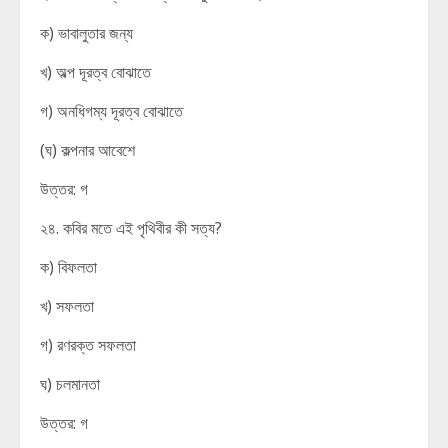
ক) ভাবালুতার জন্য
খ) অল্প দূরত্ব বোঝাতে
গ) অনধিগম্য দূরত্ব বোঝাতে
(ঘ) কল্পনার আবেশে
উত্তর: গ
২৪. কবির মতে এই পৃথিবীর কী সত্য?
ক) বিফলতা
খ) সফলতা
গ) রণরক্ত সফলতা
ঘ) চলমানতা
উত্তর: গ