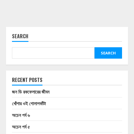
SEARCH
SEARCH
RECENT POSTS
জন ডি রকফেলারের জীবন
খোঁপার ওই গোলাপকাঁটা
অচেন পর্ব ৬
অচেন পর্ব ৫