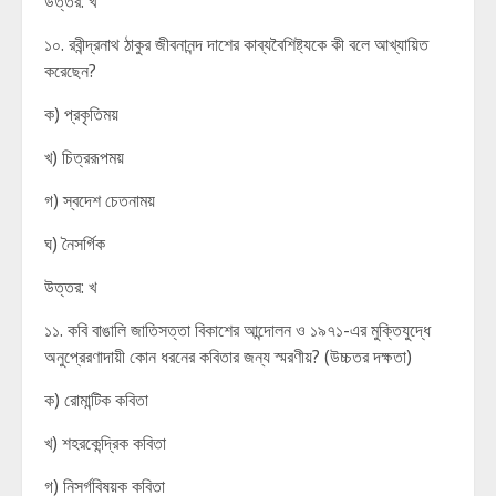
উত্তর: খ
১০. রবীন্দ্রনাথ ঠাকুর জীবনানন্দ দাশের কাব্যবৈশিষ্ট্যকে কী বলে আখ্যায়িত
করেছেন?
ক) প্রকৃতিময়
খ) চিত্ররূপময়
গ) স্বদেশ চেতনাময়
ঘ) নৈসর্গিক
উত্তর: খ
১১. কবি বাঙালি জাতিসত্তা বিকাশের আন্দোলন ও ১৯৭১-এর মুক্তিযুদ্ধে
অনুপ্রেরণাদায়ী কোন ধরনের কবিতার জন্য স্মরণীয়? (উচ্চতর দক্ষতা)
ক) রোমান্টিক কবিতা
খ) শহরকেন্দ্রিক কবিতা
গ) নিসর্গবিষয়ক কবিতা