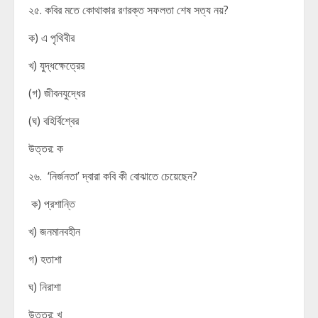
২৫. কবির মতে কোথাকার রণরক্ত সফলতা শেষ সত্য নয়?
ক) এ পৃথিবীর
খ) যুদ্ধক্ষেত্রের
(গ) জীবনযুদ্ধের
(ঘ) বহির্বিশ্বের
উত্তর: ক
২৬. ‘নির্জনতা’ দ্বারা কবি কী বোঝাতে চেয়েছেন?
ক) প্রশান্তি
খ) জনমানবহীন
গ) হতাশা
ঘ) নিরাশা
উত্তর: খ