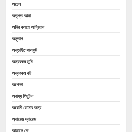
অচেন
অতৃপ্ত আত্মা
অনির কলমে আদ্রিয়ান
অনুতাপ
অন্তর্হিত কালকূট
অন্যরকম তুমি
অন্যরকম বউ
অপেক্ষা
অবাধ্য পিছুটান
অরোনী তোমার জন্য
অ্যারেঞ্জ ম্যারেজ
আড়ালে কে