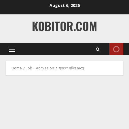
Skip
August 6, 2026
to
content
KOBITOR.COM
Primary
Menu
Home
Job + Admission
সুচেতনা কবিতা mcq