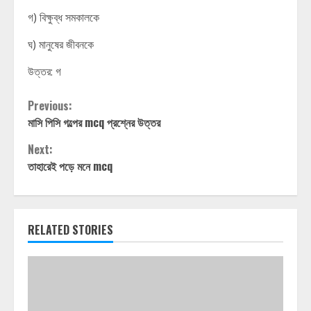
গ) বিক্ষুব্ধ সমকালকে
ঘ) মানুষের জীবনকে
উত্তর: গ
Continue
Previous:
মাসি পিসি গল্পের mcq প্রশ্নের উত্তর
Reading
Next:
তাহারেই পড়ে মনে mcq
RELATED STORIES