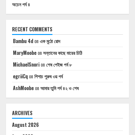
অচেন পর্ব ৪
RECENT COMMENTS
Bambu 4d
on
এক মুঠো রোদ
MaryMoobe
on
সন্তানের কাছে মায়ের চিঠি
MichaelSnori
on
শেষ পেইজ পর্ব ৮
egriiCq
on
পিশাচ পুরুষ ৩য় পর্ব
AshMoobe
on
আমার তুমি পর্ব ৪২ ও শেষ
ARCHIVES
August 2026