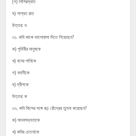
(গ) শিশিরস্নাত
ঘ) শাশ্বত রাত
উত্তর: খ
৩১. কবি কাকে ভালোবাসা দিতে গিয়েছেন?
ক) পৃথিবীর মানুষকে
খ) বনের পাখিকে
গ) বনানীকে
ঘ) দ্বীপকে
উত্তর: ক
৩২. কবি কিসের সঙ্গে রূঢ় রৌদ্রের তুলনা করেছেন?
ক) মানবসভ্যতাকে
খ) কবির চেতনাকে