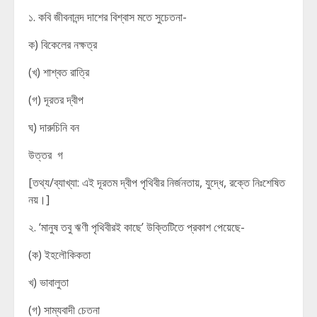
১. কবি জীবনানন্দ দাশের বিশ্বাস মতে সুচেতনা-
ক) বিকেলের নক্ষত্র
(খ) শাশ্বত রাত্রি
(গ) দূরতর দ্বীপ
ঘ) দারুচিনি বন
উত্তর গ
[তথ্য/ব্যাখ্যা: এই দূরতম দ্বীপ পৃথিবীর নির্জনতায়, যুদ্ধে, রক্তে নিঃশেষিত
নয়।]
২. ‘মানুষ তবু ঋণী পৃথিবীরই কাছে’ উক্তিটিতে প্রকাশ পেয়েছে-
(ক) ইহলৌকিকতা
খ) ভাবালুতা
(গ) সাম্যবাদী চেতনা