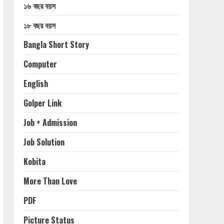
১৬ বছর বয়স
১৮ বছর বয়স
Bangla Short Story
Computer
English
Golper Link
Job + Admission
Job Solution
Kobita
More Than Love
PDF
Picture Status