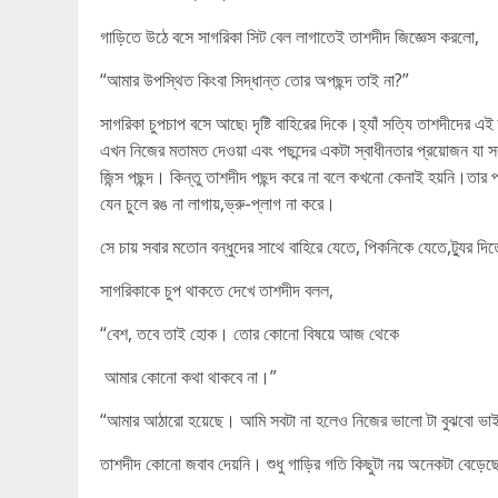
গাড়িতে উঠে বসে সাগরিকা সিট বেল লাগাতেই তাশদীদ জিজ্ঞেস করলো,
“আমার উপস্থিত কিংবা সিদ্ধান্ত তোর অপছন্দ তাই না?”
সাগরিকা চুপচাপ বসে আছে৷ দৃষ্টি বাহিরের দিকে।হ্যাঁ সত্যি তাশদীদের এই হ
এখন নিজের মতামত দেওয়া এবং পছন্দের একটা স্বাধীনতার প্রয়োজন যা
জিন্স পছন্দ। কিন্তু তাশদীদ পছন্দ করে না বলে কখনো কেনাই হয়নি।তার প
যেন চুলে রঙ না লাগায়,ভ্রু-প্লাগ না করে।
সে চায় সবার মতোন বন্ধুদের সাথে বাহিরে যেতে, পিকনিকে যেতে,ট্যুর
সাগরিকাকে চুপ থাকতে দেখে তাশদীদ বলল,
“বেশ, তবে তাই হোক। তোর কোনো বিষয়ে আজ থেকে
আমার কোনো কথা থাকবে না।”
“আমার আঠারো হয়েছে। আমি সবটা না হলেও নিজের ভালো টা বুঝবো ভাই
তাশদীদ কোনো জবাব দেয়নি। শুধু গাড়ির গতি কিছুটা নয় অনেকটা বেড়