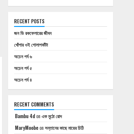
RECENT POSTS
জন ডি রকফেলারের জীবন
খোঁপার ওই গোলাপকাঁটা
অচেন পর্ব ৬
অচেন পর্ব ৫
অচেন পর্ব ৪
RECENT COMMENTS
Bambu 4d
on
এক মুঠো রোদ
MaryMoobe
on
সন্তানের কাছে মায়ের চিঠি