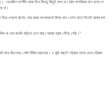
। ভেবেছিল তাশদীদ ধমক দিবে কিন্তু কিছুই বলল না।হঠাৎ সাগরিকার মনে হলো সে
ছে না।
তে নিয়ে দেখলো রাশেদ, তার বাবার অনেকগুলো মিসড কল।ফোন হাতে নিতেই আবার কল
াকিস না কেন জলদি বাড়িতে চলে আয়।আমরা প্রায় পৌঁছে গেছি।”
েই ধেই করে নাঁচতেছে।লাউ বিক্রি করতেছে। ও বুড়ি মরবে? স্ট্রোক তাকে দেখে স্ট্রোক