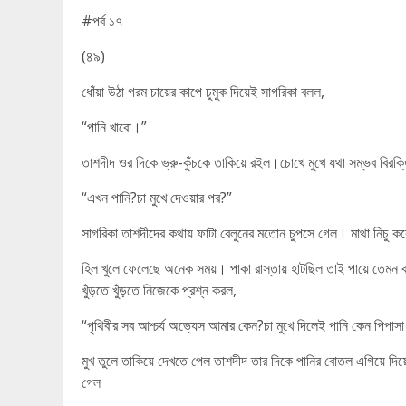
#পর্ব ১৭
(৪৯)
ধোঁয়া উঠা গরম চায়ের কাপে চুমুক দিয়েই সাগরিকা বলল,
“পানি খাবো।”
তাশদীদ ওর দিকে ভ্রু-কুঁচকে তাকিয়ে রইল।চোখে মুখে যথা সম্ভব বিরক্ত
“এখন পানি?চা মুখে দেওয়ার পর?”
সাগরিকা তাশদীদের কথায় ফাটা বেলুনের মতোন চুপসে গেল। মাথা নিচু ক
হিল খুলে ফেলেছে অনেক সময়। পাকা রাস্তায় হাটছিল তাই পায়ে তেমন বাল
খুঁড়তে খুঁড়তে নিজেকে প্রশ্ন করল,
“পৃথিবীর সব আশ্চর্য অভ্যেস আমার কেন?চা মুখে দিলেই পানি কেন পিপাসা
মুখ তুলে তাকিয়ে দেখতে পেল তাশদীদ তার দিকে পানির বোতল এগিয়ে দিয়
গেল