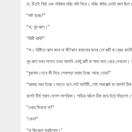
চা, চিতই পিঠা এবং সরিষার মরিচ বাটা দিয়ে। মরিচ বাটায় এতটা ঝাল ছিল
“কষ্ট হচ্ছে?”
“না, খুব ঝাল।”
“মিষ্টি খাবি?”
“না। মিষ্টিতে ঝাল কমে না কী?ঝাল কমানোর জন্য তো রুটি বা ব্রেড জাত
খুব ঝাল যখন লাগবে তখন আপনি একটু রুটি বা সাদা ভাত খেয়ে দেখবেন
“বুঝলাম।তবে কী নিয়ে লেখাপড়া করার ইচ্ছে আছে তোর?”
“আমার আর ইচ্ছে।পড়তে হবে সেই ভার্সিটি, সেই সাবজেক্ট যা আপনি ঠ
বলেই দীর্ঘ শ্বাস ফেলল সাগরিকা। শাড়ির আঁচল ঠিক করে উঠে দাঁড়ালো
“এবার ফিরবো না?”
“কেন?”
“না জিজ্ঞেস করছিলাম।”