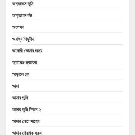
অন্যরকম তুমি
অন্যরকম বউ
অপেক্ষা
অবাধ্য পিছুটান
অরোনী তোমার জন্য
অ্যারেঞ্জ ম্যারেজ
আড়ালে কে
আত্মা
আমার তুমি
আমার তুমি সিজন ২
আমার নেতা সাহেব
আমার প্রেমিক ধ্রুব