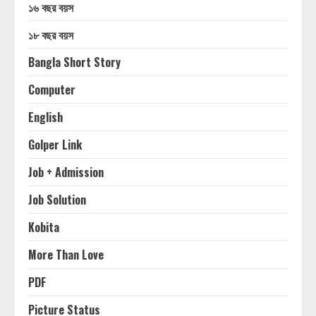
১৬ বছর বয়স
১৮ বছর বয়স
Bangla Short Story
Computer
English
Golper Link
Job + Admission
Job Solution
Kobita
More Than Love
PDF
Picture Status