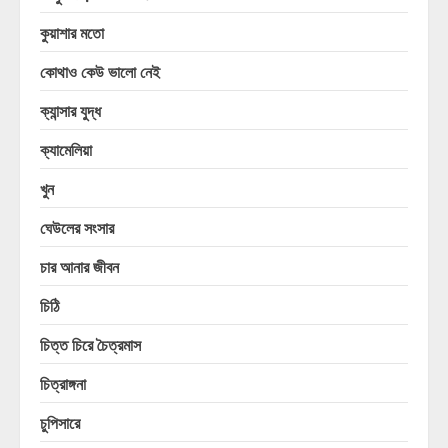
কুয়াশার মতো
কোথাও কেউ ভালো নেই
ক্যান্সার যুদ্ধ
ক্যামেলিয়া
খুন
ঘেউলের সংসার
চার আনার জীবন
চিঠি
চিত্ত চিরে চৈত্রমাস
চিত্রাঙ্গনা
চুপিসারে