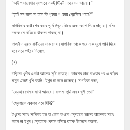
“ভাই পড়ালেখার ব্যাপারে একটু স্ট্রিক্ট।তবে মন ভালো।”
“হ্যাঁ! মন ভালা না হলে কি গন্ডায় গণ্ডায় প্রেমিকা পালে?”
সাগরিকার কথা শেষ করার পূর্বে ইখুম দৌড়ে এক কোণে গিয়ে দাঁড়ায়। বমির
দমকে সে দাঁড়িয়ে থাকতে পারছে না।
তাজবীদ দ্রুত বাকীদের ডাক দেয়।সাগরিকা তাকে ধরে নাক মুখে পানি দিয়ে
ঘরে এনে শুইয়ে দিয়েছে৷
(৭)
বাড়িতে খুশীর একটা আমেজ সৃষ্টি হয়েছে। কায়সার মারা যাওয়ার পর এ বাড়ির
মানুষ এতটা খুশি হয়নি।ইখুম মা হতে চলেছে। সাগরিকা বলল,
“স্নেহার খেলার সাথি আসবে। রাঙ্গামা তুমি এবার খুশী তো!”
“স্নেহাকে একবার এনে দিবি?”
ইখুমের সাথে সামিনার যত যা হোক কখনো স্নেহাকে তাদের ঝামেলার মাঝে
আনে না ইখুম।স্নেহাকে কোলে বসিয়ে তাকে জিজ্ঞেস করলো,