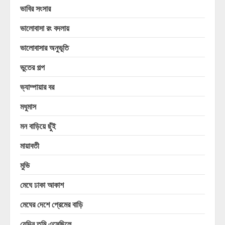
ভাবির সংসার
ভালোবাসা রং বদলায়
ভালোবাসার অনুভূতি
ভুতের গল্প
ভ্যাম্পায়ার বর
মধুমাস
মন বাড়িয়ে ছুঁই
মায়াবতী
মুভি
মেঘে ঢাকা আকাশ
মেঘের দেশে প্রেমের বাড়ি
যেদিন তুমি এসেছিলে