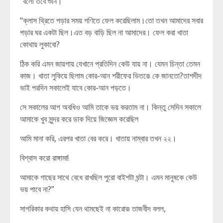
“বলো তবে শুনি।”
“ক্লাস থ্রিতে পড়ার সময় গণিতে ফেল করেছিলাম।তো তখন আমাদের সবার
পড়ার ঘর একটা ছিল।এত বড় বাড়ি ছিল না আমাদের। ফেল করা খাতা
কোথায় লুকাবো?
ঠিক করি এমন জায়গায় যেখানে প্রতিদিন কেউ যায় না। যেমন চিন্তা তেমন
কাজ। খাতা লুকিয়ে ছিলাম কোর-আন শরীফের ভিতরে৷ কে জানতো?তাশদীদ
ভাই পরদিন সকালেই যাবে কোর-আন পড়তে।
সে সকালের আগ অবধিও আমি তাকে ভয় করতাম না। কিন্তু সেদিন সকালে
আমাকে খুব সুন্দর করে ডাক দিয়ে জিজ্ঞেস করেছিল
আমি মানা করি, এরপর খাতা বের করে। খাতায় নাম্বার তখন ২২।
বিশ্বাস করো রাঙ্গামা!
আমাকে গাছের সাথে বেধে রাখছিল পুরো বাইশটা ঘন্টা। এমন মানুষকে কেউ
ভয় পাবে না?”
সাগরিকার কথায় হাসি যেন থামছেই না কারোর৷ তাজবীদ বলল,