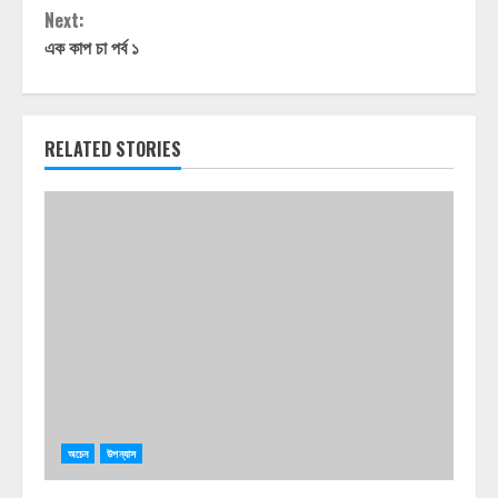
Reading
Next:
এক কাপ চা পর্ব ১
RELATED STORIES
অচেন
উপন্যাস