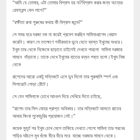
“আমি যে তোমার, এটা তোমার বিশ্বাস হয় না?বিশ্বাস করার জন্য অন্যের
রেফারেন্স কেন লাগে?”
“রক্ষীতা রাখা পুরুষের কথায় কী বিশ্বাস জন্মে?”
সে সময় ঘরে দরজা নক না করেই প্রবেশ করছিল সামিনা৷রাশেদ খেয়াল
করেনি। কারণ সে ততক্ষণে গভীরভাবে ডুবে যেতে ব্যস্ত ইখুমের অধরে।
ইখুম তার থেকে নিজেকে ছাড়াতে চাইলেই দেখতে পারলো সামিনা দরজার
সামনে দাঁড়ানো। তাকে দেখে ইখুমের হাতের বন্ধন শক্ত হলো।ইখুম নিজ
থেকে
রাশেদের আরো একটু সন্নিকটে এসে ডুব দিলো তার পুরুষালি স্পর্শ এবং
সিগারেটে পোড়া ঠোঁটে।
সে যেন সামিনাকে চোখে আংগুল দিয়ে দেখিয়ে দিতে চাইছে,
“রাশেদ তার সিল মোহর প্রাপ্ত অধিকার। তার সন্নিকটে আসতে রাতের
আধার কিংবা লুকোচুরির প্রয়োজন নেই।”
কয়েক মুহূর্ত পর ইখুম চোখ মেলে তাকিয়ে দেখতে পেলো সামিনা তার পরনের
শাড়ির আঁচলে মুখ গুঁজে ধীরে ধীরে সরে যাচ্ছে দরজার সামনে থেকে।