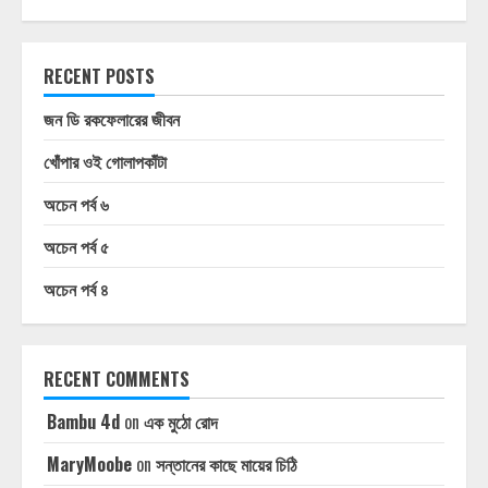
RECENT POSTS
জন ডি রকফেলারের জীবন
খোঁপার ওই গোলাপকাঁটা
অচেন পর্ব ৬
অচেন পর্ব ৫
অচেন পর্ব ৪
RECENT COMMENTS
Bambu 4d
on
এক মুঠো রোদ
MaryMoobe
on
সন্তানের কাছে মায়ের চিঠি