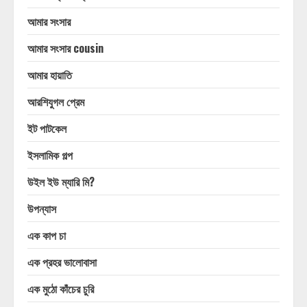
আমার সংসার
আমার সংসার cousin
আমার হায়াতি
আরশিযুগল প্রেম
ইট পাটকেল
ইসলামিক গল্প
উইল ইউ ম্যারি মি?
উপন্যাস
এক কাপ চা
এক প্রহর ভালোবাসা
এক মুঠো কাঁচের চুরি