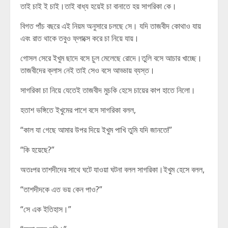
তাই চাই ই চাই।তাই বাধ্য হয়েই চা বানাতে হয় সাগরিকা কে।
বিগত পাঁচ বছরে এই নিয়ম অনুসারে চলছে সে। যদি তাজবীদ কোথাও যায়
এবং রাত থাকে তবুও ফ্লাক্সে করে চা নিয়ে যায়।
গোসল সেরে ইখুম ছাদে বসে চুল মেলেছে রোদে।তুলি বসে আচার খাচ্ছে।
তাজবীদের ক্লাস নেই তাই সেও বসে আড্ডায় ব্যস্ত।
সাগরিকা চা নিয়ে যেতেই তাজবীদ মুচকি হেসে চায়ের কাপ হাতে নিলো।
হতাশ ভঙ্গিতে ইখুমের পাশে বসে সাগরিকা বলল,
“কাল যা গেছে আমার উপর দিয়ে ইখুম পাখি তুমি যদি জানতে!”
“কি হয়েছে?”
অতঃপর তাশদীদের সাথে ঘটে যাওয়া ঘটনা বলল সাগরিকা।ইখুম হেসে বলল,
“তাশদীদকে এত ভয় কেন পাও?”
“সে এক ইতিহাস।”