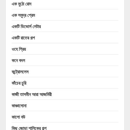
এক মুঠো রোদ
এক সমুদ্র প্রেম
একটি ডিভোর্স লেটার
একটি রাতের গল্প
ওহে প্রিয়
কনে বদল
কন্ট্রোললেস
কাঁচের চুরি
কাজী তাসমীন আরা আজমিরী
কাঞ্চাসোনা
কালো বউ
কিছু জোড়া শালিকের গল্প