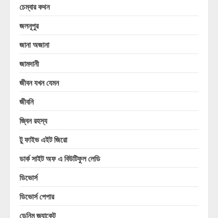
চেম্বার কথন
জলনূপুর
জানা অজানা
জামদানী
জীবন যখন যেমন
জীবনি
জ্বিন রহস্য
টু ফাইভ এইট জিরো
ডার্ক সাইট অফ এ বিউটিফুল লেডি
ডিভোর্স
ডিভোর্স পেপার
ডেনিম জ্যাকেট