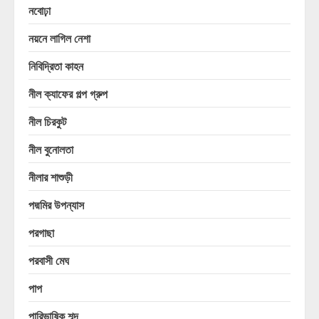
নবোঢ়া
নয়নে লাগিল নেশা
নিবিদ্রিতা কাহন
নীল ক্যাফের গল্প গ্রুপ
নীল চিরকুট
নীল বুনোলতা
নীলার শাশুড়ী
পদ্মমির উপন্যাস
পরগাছা
পরবাসী মেঘ
পাপ
পারিভাষিক শব্দ