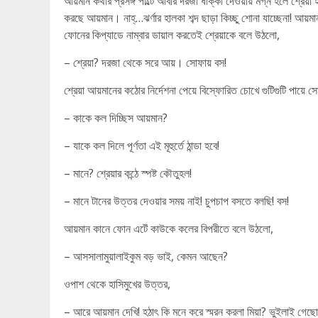
আয়মান কথার প্রসঙ্গ পাল্টে আবার দরজা ধাক্কা দেওয়ায় মগ্ন হলে শ্রেয়া
করছে আয়মান। নাহ্…ঝর্ণার হালকা শব্দ ছাড়া কিচ্ছু শোনা যাচ্ছেনা! আ
ফোনের কিপ্যাডে নাম্বার ডায়াল করতেই শ্রেয়াকে বলে উঠলো,
– শ্রেয়া? দরজা থেকে সরে আয়। সোফায় বস!
শ্রেয়া আয়মানের কঠোর নির্দেশনা পেয়ে বিস্ফোরিত চোখে গুটিগুটি পায়ে 
– কাকে কল দিচ্ছিস আয়মান?
– যাকে কল দিলে পূর্ণতা এই মূহুর্তে ঠান্ডা হবে!
– মানে? শ্রেয়ার কন্ঠে স্পষ্ট কৌতুহল!
– মানে টানের উত্তর দেওয়ার সময় নাই! চুপচাপ বসতে বলছি! বস!
আয়মান কানে ফোন এটেঁ কাউকে কলের বিপরীতে বলে উঠলো,
– আসসালামুয়ালাইকুম বড় ভাই, কেমন আছেন?
ওপাশ থেকে হাসিমুখের উত্তর,
– আরে আয়মান দেখি! হঠাৎ কি মনে করে স্মরন করলা মিয়া? ভুইলাই গ