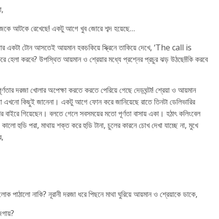
ো,
নিজেকে আটকে রেখেছে! একটু আগে খুব জোরে শব্দ হয়েছে…
তার একটা টোন আসতেই আয়মান হকচকিয়ে স্ক্রিনে তাকিয়ে দেখে, ‘The call is
রে হেলা করবে? উপস্থিত আয়মান ও শ্রেয়ার মধ্যে প্রশ্নের প্রচুর ঝড় উঠছে!!কি করবে
্ণতার দরজা খোলার অপেক্ষা করতে করতে পেরিয়ে গেছে দেড়ঘন্টা! শ্রেয়া ও আয়মান
োদেজা এখনো কিছুই জানেনা। একটু আগে ফোন করে জানিয়েছে রাতে তিনটা ডেলিভারির
দেশের বাইরে গিয়েছেন। বলতে গেলে সবসময়ের মতো পূর্ণতা বাসায় একা। হঠাৎ কলিংবেল
ে কালো হুডি পরা, মাথায় শক্ত করে হুডি টানা, চুলের কারনে চোখ দেখা যাচ্ছে না, মুখে
ে,
 লোক পাঠালো নাকি? নূরানী দরজা ধরে পিছনে মাথা ঘুরিয়ে আয়মান ও শ্রেয়াকে ডাকে,
গায়?