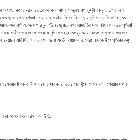
সে আসছে! রুমের দরজা ভেতর থেকে লাগানো সত্ত্বেও গগনচুম্বী কান্নার তপ্তধ্বনি
ারি করছে আয়মান! শ্রেয়া সোফায় বসে মাথা নিচের দিকে নুয়ে চুপিসারে কাঁদছে! দুপুরের
়াশরুমের ঝর্ণা ছেড়ে মাথার চুল টেনে ফ্লোরে বসে আত্মহুতির মতো বিলোপ করছে পূর্ণতা!
া চারটে সাথীগুলোর মধ্যে সবচেয়ে বুদ্ধিমান ছেলেবন্ধুটা এতো জঘন্যতম কাজ করলো?
 দেয়ালে বারি দিলো! দারুন শব্দ হলো একটা! আয়মান ও শ্রেয়া চমকে উঠে পূর্ণতার বন্ধ
ান শ্রেয়ার দিকে তাকিয়ে দরজায় ধাক্কা দেওয়ার জো খুঁজে পেলো না। শ্রেয়ার মাথায়
র মাথা থেকে হাত সরিয়ে বলে উঠে,