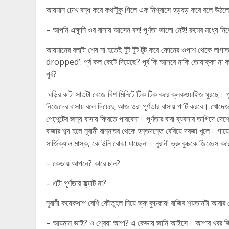
আয়মান চোখ বন্ধ করে কথাটুকু গিলে এক নিশ্বাসে হড়বড় করে বলে উঠল
– আপনি এক্ষুনি ওর বাসায় আসেন বস! পূর্ণতা ভালো নেই! রুমের মধ্যে 
আয়মানের বলাটা শেষ না হতেই টুট টুট টুট করে ফোনের ওপাশ থেকে লাগা
dropped’. পূর্ব কল কেটে দিয়েছে? পূর্ব কি আসবে নাকি তোয়াক্কা না ক
পূর্ব?
ঘড়ির কাটা সাতটা বেজে বিশ মিনিটে টিক টিক করে ক্লকওয়াইজ ঘুরছে। পূর
নিজেদের বাসায় বলে দিয়েছে আজ ওরা পূর্ণতার বাসায় পার্টি করবে। খ
পেশেন্টের জন্য বাসায় ফিরতে পারবেনা। পূর্ণতার বাবা ব্যবসার তাগিদে 
বাজার শব্দ হলে নূরানী রান্নাঘর থেকে হন্তদন্তে বেরিয়ে দরজা খুলে। গায়
সার্জিক্যাল মাস্ক, কে উনি বোঝা যাচ্ছেনা। নূরানী ভ্রু কুচকে জিজ্ঞেস কর
– কেডায় আপনে? কারে চান?
– এটা পূর্ণতার ফ্ল্যাট না?
নূরানী কয়েকধাপ বেশি কৌতুহল নিয়ে ভ্রু কুচকায়! রাজিব শয়তানটা আবার
– আয়মান ভাই? ও শ্রেয়া আপা? এ কেডায় জানি আইসে। আপার খবর জি