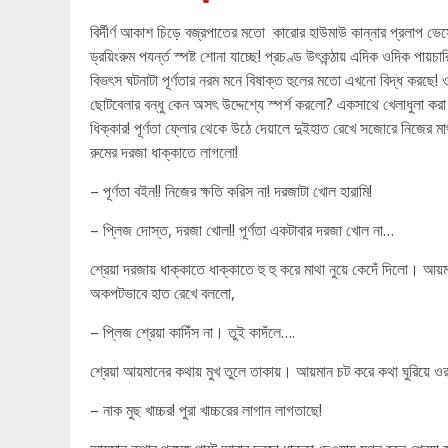
বির্দীর্ণ আকাশ চিড়ে বজ্রপাতের মতো কারোর হাউমাউ কান্নার প্রলাপ ভে
ড্রয়িংরুম পযর্ন্ত স্পষ্ট শোনা যাচ্ছে! প্রচণ্ড উৎকন্ঠায় এদিক ওদিক পায়চ
বিভৎস ঘটনাটা পূর্ণতার নরম মনে বিষাক্ত হুলের মতো এখনো বিদ্ধ করছে! ওয
ছোটবেলার বন্ধু কেন অসৎ উদ্দেশ্যে স্পর্শ করলো? একসাথে খেলাধুলা কর
ধিক্কার! পূর্ণতা ফ্লোর থেকে উঠে দেয়ালে দুইহাত রেখে সজোরে নিজের মাথা
রুমের দরজা ধাক্কাতে লাগলো!
– পূর্ণতা বইন!! নিজের ক্ষতি করিস না! দরজাটা খোল হারামি!
– প্লিজ দোস্ত, দরজা খোল!! পূর্ণতা একটাবার দরজা খোল না…
শ্রেয়া দরজায় ধাক্কাতে ধাক্কাতে হু হু করে মাথা নুয়ে কেদেঁ দিলো। আয়ম
অকপটভাবে হাত রেখে বললো,
– প্লিজ শ্রেয়া কাদিঁস না। তুই কাদঁলে….
শ্রেয়া আয়মানের কথায় মুখ তুলে তাকায়। আয়মান চট করে কথা ঘুরিয়ে ও
– নাক মুছ খাচ্চর! পুরা খাচ্চরের লাগান লাগতাছে!