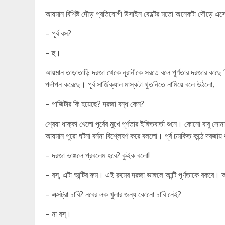
আয়মান বিশিষ্ট দৌড় প্রতিযোগী উসাইন বোল্টের মতো অনেকটা দৌড়ে এসে 
– পূর্ব বস?
– হু।
আয়মান তাড়াতাড়ি দরজা থেকে নূরানীকে সরতে বলে পূর্ণতার দরজার কাছে 
পর্দাপন করেছে। পূর্ব সার্জিক্যাল মাস্কটা থুতনিতে নামিয়ে বলে উঠলো,
– পাজিটার কি হয়েছে? দরজা বন্ধ কেন?
শ্রেয়া ধাক্কা খেলো পূর্বের মুখে পূর্ণতার ইঙ্গিতবার্তা শুনে। কোনো বাব
আয়মান পুরো ঘটনা বর্ননা বিশ্লেষণ করে বললো। পূর্ব চমকিত কন্ঠে দরজায় 
– দরজা ভাঙলে প্রবলেম হবে? কুইক বলো!
– বস্, এটা আন্টির রুম। এই রুমের দরজা ভাঙ্গলে আন্টি পূর্ণতাকে বকবে। 
– এক্সট্রা চাবি? নবের লক খুলার জন্য কোনো চাবি নেই?
– না বস্।