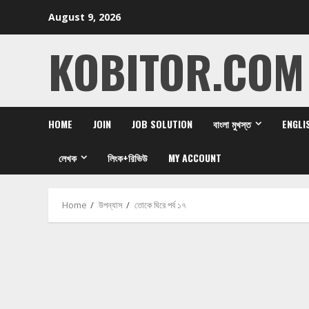
Skip
August 9, 2026
to
content
KOBITOR.COM
HOME
JOIN
JOB SOLUTION
বাংলা মুখস্ত
ENGLI
লেখক
লিংক+রিভিউ
MY ACCOUNT
Home
উপন্যাস
তোকে ঘিরে পর্ব ১৭