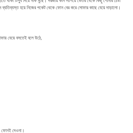
 হাতে থাকা টিস্যু দিয়ে নাক মুছে। দরজায় কান লাগিয়ে ভেতর থেকে কিছু শোনার চেষ্টা
য়মান ব্যতিব্যস্ত হয়ে নিজের পকেট থেকে ফোন বের করে সোফার কাছে যেয়ে দাড়ালো।
সোফায় যেয়ে বসতেই বলে উঠে,
েছো ফোনই দেওনা।