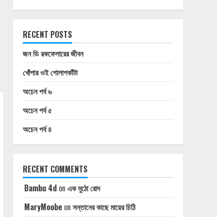
RECENT POSTS
জন ডি রকফেলারের জীবন
খোঁপার ওই গোলাপকাঁটা
অচেন পর্ব ৬
অচেন পর্ব ৫
অচেন পর্ব ৪
RECENT COMMENTS
Bambu 4d
on
এক মুঠো রোদ
MaryMoobe
on
সন্তানের কাছে মায়ের চিঠি