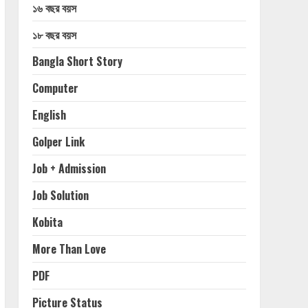
১৬ বছর বয়স
১৮ বছর বয়স
Bangla Short Story
Computer
English
Golper Link
Job + Admission
Job Solution
Kobita
More Than Love
PDF
Picture Status