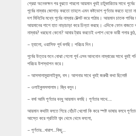
শ্রেয়া অনেকক্ষন পর বুঝতে পারলো আয়মান খুবই চাটুকারিতার সাথে পূর্
পূর্বের নাম্বার জোগাড় করতো তাহলে এমন কষ্টভোগ পূর্ণতার করতে হত
দশ মিনিটের মধ্যে পূর্বের নাম্বার টেক্সট করে পাঠায়। আয়মান চাতক পাখ
আয়মানের পাশে হাত নাড়াচাড়া করে চিন্তা করছে। এদিকে ফোন বাজতে বাজত
নাম্বার? ধরছেনা কেনো? আবার ট্রায় করতেই ওপাশ থেকে ভারী গলার কন্ঠ,
– হ্যালো, ওয়াসিফ পূর্ব বলছি। পরিচয় দিন।
পূর্বের উত্তর শুনে বোঝা গেলো পূর্ব এসব আননোন নাম্বারের সাথে খুবই প
পরিচয় উপস্থাপন করে।
– আসসালামুয়ালাইকুম, বস। আপনার সাথে খুবই জরুরী কথা ছিলো!!
– ওলাইকুমসসালাম। জ্বি বলুন।
– বস! আমি পূর্ণতার বন্ধু আয়মান বলছি। পূর্ণতার সাথে….
আয়মান কথাটা বলতে গিয়ে হোঁচট খেলো! কি করে স্পষ্ট ভাষায় বলবে পূর্ণতা
আস্তে করে প্রতিটা শব্দ থেমে থেমে বললো,
– পূর্ণতার…খারাপ…কিছু…