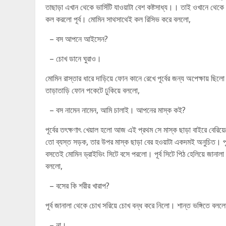
তাছাড়া এখান থেকে ভার্সিটি যাওয়াটা বেশ কষ্টসাধ্য।। তাই ওখানে থে
কল করলো পূর্ব। মোমিন সাথসাথেই কল রিসিভ করে বললো,
– বস আপনে আইসেন?
– চোখ ডানে ঘুরাও।
মোমিন রাস্তার ধারে দাড়িয়ে ফোন কানে রেখে পূর্বের জন্য অপেক্ষায় ছিলো
তাড়াতাড়ি ফোন পকেটে ঢুকিয়ে বললো,
– বস নামেন নামেন, আমি চালাই। আপনের মাস্ক কই?
পূর্বের তৎক্ষণাৎ খেয়াল হলো আজ এই প্রথম সে মাস্ক ছাড়া বাইরে বেরিয়
তো ব্যস্ত সড়ক, তার উপর মাস্ক ছাড়া বের হওয়াটা একদমই অনুচিত। পূ
বসতেই মোমিন ড্রাইভিং সিটে বসে পরলো। পূর্ব সিটে পিঠ হেলিয়ে জানালা দি
বললো,
– বসের কি শরীর খারাপ?
পূর্ব জানালা থেকে চোখ সরিয়ে চোখ বন্ধ করে নিলো। শান্ত ভঙ্গিতে বলল
– না।