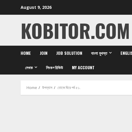
Skip
August 9, 2026
to
content
KOBITOR.COM
HOME
JOIN
JOB SOLUTION
বাংলা মুখস্ত
ENGLI
লেখক
লিংক+রিভিউ
MY ACCOUNT
Home
উপন্যাস
তোকে ঘিরে পর্ব ৫১.