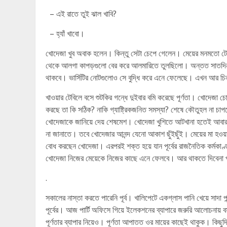
– এই রাতে তুই ঝাল খাবি?
– হ্যাঁ খাবো।
খোদেজা খুব অবাক হলেন। কিন্তু সেটা চেপে গেলেন। মেয়ের মনমতো টেব
থেকে আলগা কাপড়গুলো বের করে আলমারিতে তুলছিলো। অন্তত সাতদিন আগে
থাকবে। ভার্সিটির নোটগুলোও সে বুদ্ধি করে এনে ফেলেছে। এখন আর 
খাওয়ার টেবিলে বসে শুটকির গন্ধে দুইবার বমি করেছে পূর্ণতা। খোদেজা চো
করছে তা কি সঠিক? নাকি গ্যাষ্ট্রিকজনিত সমস্যা? শেষে কৌতুহল না চাপতে
খোদেজাকে জানিয়ে দেয় শেষমেশ। খোদেজা খুশিতে আটখানা হতেই আবার মিইয
না জানাতে। তবে খোদেজার আনন্দ যেনো আকাশ ছুঁইছুঁই। মেয়ের মা হওয়া
বোধ করছেন খোদেজা। এরপরই শক্ত হয়ে যান পূর্বের রাজনৈতিক কর্মকাণ্ড
খোদেজা নিজের মেয়েকে নিজের কাছে এনে ফেলবে। আর থাকতে দিবেনা পূর
.
সকালের নাস্তা করতে পারেনি পূর্ব। খালিপেটে একগ্লাস পানি খেয়ে সাদা পা
পূর্বের। আজ পার্টি অফিসে গিয়ে ইলেকশনের ব্যাপারে জরুরি আলোচনায় বস
পূর্ণতার ব্যাপার নিয়েও। পূর্ণতা আপাতত ওর মায়ের কাছেই থাকুক। কিছুদ