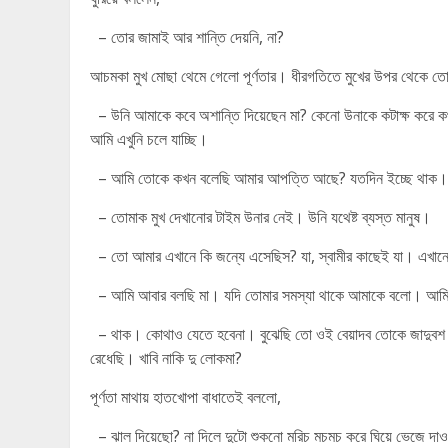
– তোর জামাই আর শান্তি দেয়নি, না?
আচমকা মুখ মোছা থেমে গেলো পূর্ণতার। ধীরগতিতে মুখের উপর থেকে তোয়াল
– উনি আমাকে কবে অশান্তি দিয়েছেন মা? কেনো উনাকে কটাক্ষ করে কথ
আমি এখুনি চলে যাচ্ছি।
– আমি তোকে কখন বলেছি আমার আপত্তি আছে? যতদিন ইচ্ছে থাক। কি
– তোমাক মুখ দেখানোর টাইম উনার নেই। উনি যথেষ্ট ব্যস্ত মানুষ।
– তো আমার এখানে কি জন্যে এসেছিস? যা, স্বামীর কাছেই যা। এখান
– আমি আবার বলছি মা। যদি তোমার সমস্যা থাকে আমাকে বলো। আমি 
– থাক। কোথাও যেতে হবেনা। বুঝেছি তো ওই বেয়াদব তোকে জাদুবশ কর
রেধেছি। খাবি নাকি দু লোকমা?
পূর্ণতা মাথায় হাতখোপা বাধাতেই বললো,
– ঝাল দিয়েছো? না দিলে দুটো শুকনো মরিচ মচমচ করে ঘিয়ে ভেজে দ