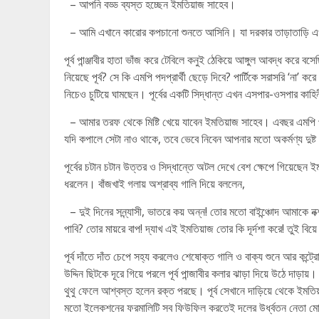
– আপনি বড্ড ব্যস্ত হচ্ছেন ইমতিয়াজ সাহেব।
– আমি এখানে কারোর কপচানো শুনতে আসিনি। যা দরকার তাড়াতাড়ি
পূর্ব পান্ঞ্জাবীর হাতা ভাঁজ করে টেবিলে কনুই ঠেকিয়ে আঙ্গুল আবদ্ধ করে 
নিয়েছে পূর্ব? সে কি এমপি পদপ্রার্থী ছেড়ে দিবে? পার্টিকে সরাসরি ‘না’ 
নিচেও চুটিয়ে ঘামছেন। পূর্বের একটি সিদ্ধান্ত এখন এসপার-ওসপার কাহিনী 
– আমার তরফ থেকে মিষ্টি খেয়ে যাবেন ইমতিয়াজ সাহেব। এবছর এমপি পদ
যদি কপালে সেটা নাও থাকে, তবে ভেবে নিবেন আপনার মতো অকর্মণ্য দুষ্
পূর্বের চটান চটান উত্তর ও সিদ্ধান্তে অটল দেখে বেশ ক্ষেপে গিয়েছেন ইম
ধরলেন। বাঁজখাই গলায় অশ্রাব্য গালি দিয়ে বললেন,
– দুই দিনের সন্ন্যাসী, ভাতরে কয় অন্ন! তোর মতো বাইন্ঞ্চোদ আমাকে 
পাবি? তোর মায়রে বাপ! দ্যাখ এই ইমতিয়াজ তোর কি দূর্দশা করে! তুই 
পূর্ব দাঁতে দাঁত চেপে সহ্য করলেও শেষোক্ত গালি ও বাক্য শুনে আর কন্ট্
উদ্দিন ছিটকে দূরে গিয়ে পরলে পূর্ব পান্জাবীর কলার ঝাড়া দিয়ে উঠে দা
থুথু ফেলে আশ্বস্ত হলেন রক্ত পরছে। পূর্ব সেখানে দাড়িয়ে থেকে ইমত
মতো ইলেকশনের ফরমালিটি সব ফিউফিল করতেই দলের উর্ধ্বতন নেতা মোহ