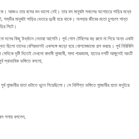
 দিকে। আজও তার বসের মন ভালো নেই। তার বস মানুষটা সকলের অগোচরে গাড়ির মধ্যে
, গম্ভীর মানুষটা গাড়ির ভেতরে দুঃখী হয়ে থাকে। অসহায় জীবের মতো চুপচাপ শান্ত
াড়ির সিটে।
 দলের কিছু উর্ধ্বতন নেতারা আসেনি। পূর্ব গোল টেবিলের বড় রুমে না গিয়ে অন্য একটা
থিত ছিলো তাদের বেশিরভাগই একসঙ্গে জড়ো হয়ে খোশমেজাজে গল্প করছে। পূর্ব নিরিবিলি
সেদিকে দৃষ্টি দিতেই দেখলো বাদামী পান্জাবী, সাদা পায়জামা, হাতের দশটি আঙ্গুলেই আংটি
্ব স্বাভাবিক ভঙ্গিতে বললো,
র্ব পান্জাবীর হাতা গুটাতে ভুলে গিয়েছিলো। সে নির্লিপ্ত ভঙ্গিতে পান্জাবীর হাতা কনুইয়ে
 সরল গলায় বললেন,