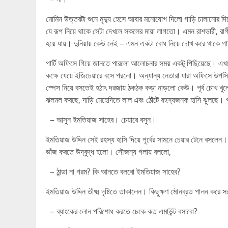
মোমিন উত্তরটা শুনে মৃদ্যু হেসে আবার মনোযোগ দিলো গাড়ি চালানোর
যে রূপ নিয়ে থাকে সেটা দেখলে সকলের মায়া লাগতো। এমন রাশভারী, রাগী
হয়ে যায়। দুনিয়ায় কেউ নেই – এমন একটা বোধ নিয়ে চোখ করে থাকে গ
পার্টি অফিসে গিয়ে জানতে পারলো আলোচনার সময় একটু পিছিয়েছে। এখনো
কক্ষে যেয়ে ইজিচেয়ারে বসে পরলো। অন্যান্য নেতারা যারা অফিসে উপস্
স্পেস নিয়ে বসতেই হঠাৎ দরজায় ঠকঠক কড়া নাড়লো কেউ। পূর্ব চোখ খুলে 
ঝলমল করছে, দাড়ি মেহেদিতে লাল এবং ঠোঁটে রহস্যজনক হাসি ঝুলছে। পূর
– আসুন ইমতিয়াজ সাহেব। চেয়ারে বসুন।
ইমতিয়াজ উদ্দিন সেই রহস্য হাসি দিয়ে পূর্বের সামনে চেয়ার টেনে বসলেন। পূ
ভাঁজ করতে উদ্বুদ্ধ হলো। সৌজন্য গলায় বললো,
– ঠান্ডা না গরম? কি আনতে বলবো ইমতিয়াজ সাহেব?
ইমতিয়াজ উদ্দিন তীক্ষ্ম দৃষ্টিতে তাকালেন। কিছুক্ষণ মৌনব্রত পালন করে
– ব্যাংকের লোন পরিশোধ করতে চেকে কত এমাউন্ট বসাবো?