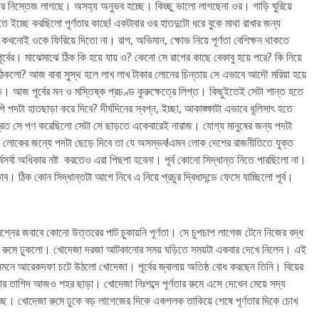
শরীর নিস্তেজ লাগছে। অসহ্য অনুভব হচ্ছে। কিচ্ছু ভালো লাগছেনা ওর। গাড়ি ঘুরিয়ে
ে ইচ্ছে করছিলো পূর্ণতার কাছে! একটাবার ওর হাতদুটো ধরে বুকে মাথা রাখার জন্য
খনোই ওকে ফিরিয়ে দিতো না। রাগ, অভিমান, ক্ষোভ নিয়ে পূর্ণতা বেশিক্ষন থাকতে
র্বের। মাঝেমাঝে ঠিক কি হয়ে যায় ও? কেনো সে রাগের কাছে বেকাবু হয়ে পরে? কি নিয়ে
লো? আজ বাবা সুস্থ হলে লাখ লাখ টাকার লোনের চিন্তায় সে এভাবে আদৌ মরিয়া হয়ে
 আজ পূর্বের মন ও মস্তিষ্ক প্রচণ্ড কুরুক্ষেত্রে লিপ্ত। কিছুইতেই সেটা শান্ত হতে
টা হাতছাড়া করে দিবে? দীর্ঘদিনের স্বপ্ন, ইচ্ছা, আকাঙ্ক্ষাটা এভাবে ধূলিসাৎ হতে
লব্রত সে পণ করেছিলো সেটা সে ছাড়তে একেবারেই নারাজ। যোগ্য মানুষের জন্য পদটা
শ লোকের জন্যে পদটা ছেড়ে দিবে তা যে অসম্ভব!এমন লোক দেশের রাজনীতিতে যুক্ত
র্বেসর্বা অধিকার নষ্ট করতেও এরা পিছপা হবেনা। পূর্ব কোনো সিদ্ধান্ত নিতে পারছিলো না।
াব। ঠিক কোন সিদ্ধান্তটা আগে নিবে এ নিয়ে প্রচুর দ্বিধাদন্ডে ফেসে যাচ্ছিলো পূর্ব।
শ্নের জবাবে কোনো উত্তরের পাট চুকায়নি পূর্ণতা। সে চুপচাপ লাগেজ টেনে নিজের বদ্ধ
জের রুমে ঢুকলো। খোদেজা দরজা আটকানোর সময় ঘড়িতে সময়টা একবার দেখে নিলেন। এই
। মনেমনে আরেকদফা চটে উঠলো খোদেজা। পূর্বের জ্বালায় অতিষ্ঠ বোধ করছেন তিনি। বিয়ের
বসার তাগিদ আজও শহর ছাড়া। খোদেজা নিঃশব্দে পূর্ণতার রুমে এসে দেখেন মেয়ে সদ্য
াচ্ছে। খোদেজা রুমে ঢুকে বড় লাগেজের দিকে একপলক তাকিয়ে শেষে পূর্ণতার দিকে চোখ