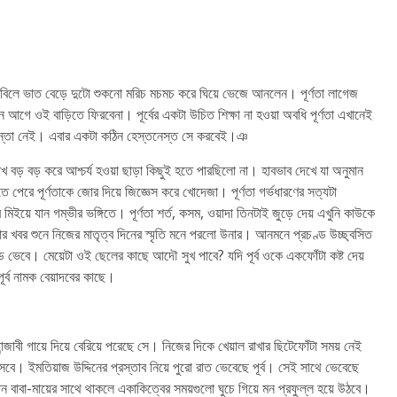
িলে ভাত বেড়ে দুটো শুকনো মরিচ মচমচ করে ঘিয়ে ভেজে আনলেন। পূর্ণতা লাগেজ
 ওই বাড়িতে ফিরবেনা। পূর্বের একটা উচিত শিক্ষা না হওয়া অবধি পূর্ণতা এখানেই
চিন্তা নেই। এবার একটা কঠিন হেস্তনেস্ত সে করবেই।ঞ
খ বড় বড় করে আশ্চর্য হওয়া ছাড়া কিছুই হতে পারছিলো না। হাবভাব দেখে যা অনুমান
 পেরে পূর্ণতাকে জোর দিয়ে জিজ্ঞেস করে খোদেজা। পূর্ণতা গর্ভধারণের সত্যটা
়ে যান গম্ভীর ভঙ্গিতে। পূর্ণতা শর্ত, কসম, ওয়াদা তিনটাই জুড়ে দেয় এখুনি কাউকে
র খবর শুনে নিজের মাতৃত্ব দিনের স্মৃতি মনে পরলো উনার। আনমনে প্রচণ্ড উচ্ছ্বসিত
 ভেবে। মেয়েটা ওই ছেলের কাছে আদৌ সুখ পাবে? যদি পূর্ব ওকে একফোঁটা কষ্ট দেয়
্ব নামক বেয়াদবের কাছে।
ন্জাবী গায়ে দিয়ে বেরিয়ে পরেছে সে। নিজের দিকে খেয়াল রাখার ছিটেফোঁটা সময় নেই
বে। ইমতিয়াজ উদ্দিনের প্রস্তাব নিয়ে পুরো রাত ভেবেছে পূর্ব। সেই সাথে ভেবেছে
িন বাবা-মায়ের সাথে থাকলে একাকিত্বের সময়গুলো ঘুচে গিয়ে মন প্রফুল্ল হয়ে উঠবে।