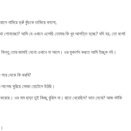
ে নামিয়ে ভ্রুঁ কুঁচকে তাকিয়ে বললো,
া শোনাচ্ছো? আমি যে এখানে এসেছি তোমার কি খুব আপত্তি হচ্ছে? যদি হয়, তো বলো!
ন্তু তোর জামাই যেনো এখানে না আসে। ওর মুখদর্শন করতে আমি ইচ্ছুক নই।
ে পরে থেকে কি করবি?
লাগেজ ঘুরিয়ে সোজা হোটেলে উঠছি।
েছে। ওর নাম ছাড়া তুই কিচ্ছু বুঝিস না। রাতে খেয়েছিস? ভাত দেবো? আজ শুটকি
াও।