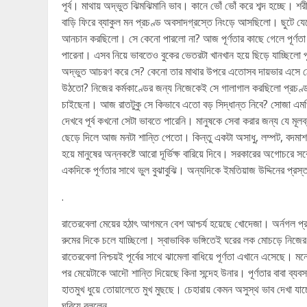
পূর্ব। মাথায় অদ্ভুত ঝিমঝিমানি ভাব। কানে ভোঁ ভোঁ করে শব্দ হচ্ছে। 
বাড়ি ফিরে ব্যাকুল মন প্রচণ্ড অবসাদগ্রস্তে নিংড়ে আসছিলো। ছুটে যেত
আনচান করছিলো। সে কেনো পারলো না? আজ পূর্ণতার কাছে গেলে পূর্ণতা ক
পারেনা। এসব নিয়ে ভাবতেও বুকের ভেতরটা খানখান হয়ে ছিড়ে যাচ্ছিলো পূ
অদ্ভুত আচরণ করে সে? কেনো তার মাথার উপরে এতোসব দায়ভার এসে ঠেক
উঠতো? নিজের কর্মকাণ্ডের জন্য নিজেকেই সে গালাগাল করছিলো প্রচণ্ড।
চাইছেনা। আজ রাতটুকু সে কিভাবে এতো বড় সিদ্ধান্ত নিবে? সোজা এমপি পদ
দেখবে পূর্ব কখনো সেটা ভাবতে পারেনি। মানুষকে সেবা করার জন্য যে মূ
ছেড়ে দিলে আজ মনটা শান্তি পেতো। কিন্তু একটা অসাধু, লম্পট, বদমা
হয়ে মানুষের অন্নকষ্টে আরো দূর্ভিক্ষ বারিয়ে দিবে। সরকারের অগোচরে স
একদিকে পূর্ণতার সাথে ভুল বুঝাবুঝি। অন্যদিকে ইমতিয়াজ উদ্দিনের প্রস্ত
.
রাতেরবেলা মেয়ের হঠাৎ আগমনে বেশ আশ্চর্য হয়েছে খোদেজা। অর্নগল প্র
রুমের দিকে চলে যাচ্ছিলো। স্বাভাবিক ভঙ্গিতেই ঘরের লক মোচড়ে নি
রাতেরবেলা নিশ্চয়ই পূর্বের সাথে ঝামেলা বাধিয়ে পূর্ণতা এখানে এসেছে
পর মেয়েটাকে আদৌ শান্তি দিয়েছে কিনা সন্দেহ উনার। পূর্ণতার বাবা ব্য
হাতমুখ ধুয়ে তোয়ালেতে মুখ মুছছে। চেহারায় কেমন অসুস্থ ভাব দেখা য
ঘুরিয়ে বললেন,