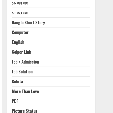
১৬ বছর বয়স
১৮ বছর বয়স
Bangla Short Story
Computer
English
Golper Link
Job + Admission
Job Solution
Kobita
More Than Love
PDF
Picture Status