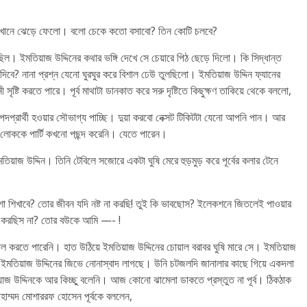
 এখানে ঝেড়ে ফেলো। বলো চেকে কতো বসাবো? তিন কোটি চলবে?
বসেছিল। ইমতিয়াজ উদ্দিনের কথার ভঙ্গি দেখে সে চেয়ারে পিঠ ছেড়ে দিলো। কি সিদ্ধান্ত
করে দিবে? নানা প্রশ্ন যেনো ঘুরঘুর করে বিশাল ঢেউ তুলছিলো। ইমতিয়াজ উদ্দিন ফ্যানের
সৃষ্টি করতে পারে। পূর্ব মাথাটা ডানকাত করে সরু দৃষ্টিতে কিছুক্ষণ তাকিয়ে থেকে বললো,
প্রার্থী হওয়ার সৌভাগ্য পাচ্ছি। দুয়া করবো নেক্সট টিকিটটা যেনো আপনি পান। আর
ট লোককে পার্টি কখনো পছন্দ করেনি। যেতে পারেন।
তিয়াজ উদ্দিন। তিনি টেবিলে সজোরে একটা ঘুষি মেরে হুড়মুড় করে পূর্বের কলার টেনে
নক্শা শিখাবে? তোর জীবন যদি নষ্ট না করছি! তুই কি ভাবছোস? ইলেকশনে জিতলেই পাওয়ার
বিয়ে করছিস না? তোর বউকে আমি —- !
রোল করতে পারেনি। হাত উঠিয়ে ইমতিয়াজ উদ্দিনের চোয়াল বরাবর ঘুষি মারে সে। ইমতিয়াজ
ড়ায়। ইমতিয়াজ উদ্দিনের জিভে নোনাস্বাদ লাগছে। উনি চটজলদি জানালার কাছে গিয়ে একদলা
িয়াজ উদ্দিনকে আর কিচ্ছু বলেনি। আজ কোনো ঝামেলা ডাকতে প্রস্তুত না পূর্ব। ঠিকঠাক
াম্মদ মোশাররফ হোসেন পূর্বকে বললেন,