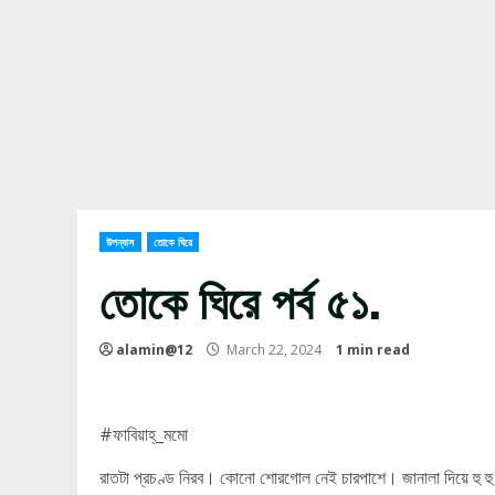
উপন্যাস
তোকে ঘিরে
তোকে ঘিরে পর্ব ৫১.
alamin@12
March 22, 2024
1 min read
#ফাবিয়াহ্_মমো
রাতটা প্রচণ্ড নিরব। কোনো শোরগোল নেই চারপাশে। জানালা দিয়ে হু হু