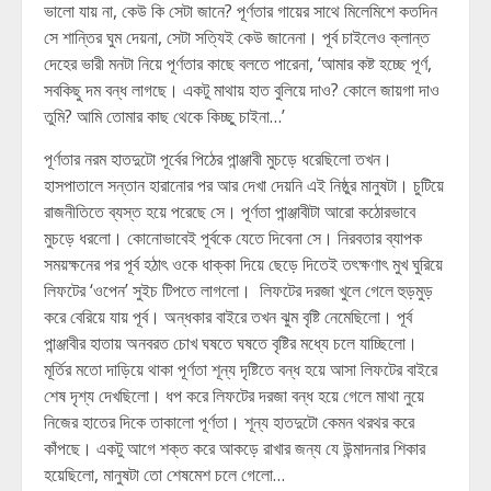
ভালো যায় না, কেউ কি সেটা জানে? পূর্ণতার গায়ের সাথে মিলেমিশে কতদিন
সে শান্তির ঘুম দেয়না, সেটা সত্যিই কেউ জানেনা। পূর্ব চাইলেও ক্লান্ত
দেহের ভারী মনটা নিয়ে পূর্ণতার কাছে বলতে পারেনা, ‘আমার কষ্ট হচ্ছে পূর্ণ,
সবকিছু দম বন্ধ লাগছে। একটু মাথায় হাত বুলিয়ে দাও? কোলে জায়গা দাও
তুমি? আমি তোমার কাছ থেকে কিচ্ছু চাইনা…’
পূর্ণতার নরম হাতদুটো পূর্বের পিঠের পান্ঞ্জাবী মুচড়ে ধরেছিলো তখন।
হাসপাতালে সন্তান হারানোর পর আর দেখা দেয়নি এই নিষ্ঠুর মানুষটা। চুটিয়ে
রাজনীতিতে ব্যস্ত হয়ে পরেছে সে। পূর্ণতা পান্ঞ্জাবীটা আরো কঠোরভাবে
মুচড়ে ধরলো। কোনোভাবেই পূর্বকে যেতে দিবেনা সে। নিরবতার ব্যাপক
সময়ক্ষনের পর পূর্ব হঠাৎ ওকে ধাক্কা দিয়ে ছেড়ে দিতেই তৎক্ষণাৎ মুখ ঘুরিয়ে
লিফটের ‘ওপেন’ সুইচ টিপতে লাগলো। লিফটের দরজা খুলে গেলে হুড়মুড়
করে বেরিয়ে যায় পূর্ব। অন্ধকার বাইরে তখন ঝুম বৃষ্টি নেমেছিলো। পূর্ব
পান্ঞ্জাবীর হাতায় অনবরত চোখ ঘষতে ঘষতে বৃষ্টির মধ্যে চলে যাচ্ছিলো।
মূর্তির মতো দাড়িয়ে থাকা পূর্ণতা শূন্য দৃষ্টিতে বন্ধ হয়ে আসা লিফটের বাইরে
শেষ দৃশ্য দেখছিলো। ধপ করে লিফটের দরজা বন্ধ হয়ে গেলে মাথা নুয়ে
নিজের হাতের দিকে তাকালো পূর্ণতা। শূন্য হাতদুটো কেমন থরথর করে
কাঁপছে। একটু আগে শক্ত করে আকড়ে রাখার জন্য যে উন্মাদনার শিকার
হয়েছিলো, মানুষটা তো শেষমেশ চলে গেলো…