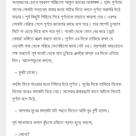
অন্যজনের চোখে প্রকাশ পাচ্ছিলো আকুল হৃদয়ের আকাঙ্ক্ষা। হঠাৎ পূর্ণতার
পাশের লোকটা গন্তব্যে নামার জন্য সাইড দিতে বললে পূর্ণতা সরাসরি উঠে
দাড়ায়। পূর্ব কিছুটা পিছিয়ে গিয়ে পূর্ণতাকে দাড়াতে জায়গা দেয়। এরপর
লোকটা বেরিয়ে গেলে পূর্ণতা জানালার কাছে বসে পরে। তার পাশেই চুপচাপ
সিটে গা ছেড়ে দিয়ে বসে পরে পূর্ব। পকেট থেকে ফোন বের করে ‘ডোন্ট
কেয়ার’ ভঙ্গিতে স্ক্রল করতে থাকে। পূর্ণতা ওর দিকে তাকিয়ে কখন যে
ওড়নাটা নাক থেকে সরিয়ে ফেলেছিলো জানা নেই ওর। ব্যাপারটা আড়চোখে
লক্ষ করতেই পূর্ব পকেট থেকে হাত ঢুকিয়ে এক্সট্রা মাস্ক ওর দিকে এগিয়ে
দিল। আদেশসূচকে বললো,
– মুখটা ঢাকো।
সৎবিৎ ফিরে পাওয়ার মতো শিউরে উঠে পূর্ণতা। পূর্বের দিকে তাকিয়ে নিবেনা-
নিবেনা করেও মাস্কটা নিয়ে নেয়। মাস্কের রাবারদুটো কানে আটকে নিতেই
পূর্ণতা বলে উঠে,
– আপনার মুখের মাস্কটা যদি পরতে দিতেন আমি খুব খুশী হতাম।
পূর্ব সাথেসাথে কপাল কুঁচকে চকিতে প্রশ্ন ছুড়ে বললো,
– কেনো?