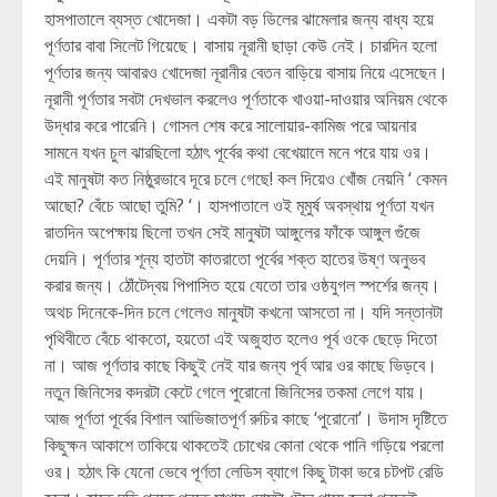
হাসপাতালে ব্যস্ত খোদেজা। একটা বড় ডিলের ঝামেলার জন্য বাধ্য হয়ে
পূর্ণতার বাবা সিলেট গিয়েছে। বাসায় নূরানী ছাড়া কেউ নেই। চারদিন হলো
পূর্ণতার জন্য আবারও খোদেজা নূরানীর বেতন বাড়িয়ে বাসায় নিয়ে এসেছেন।
নূরানী পূর্ণতার সবটা দেখভাল করলেও পূর্ণতাকে খাওয়া-দাওয়ার অনিয়ম থেকে
উদ্ধার করে পারেনি। গোসল শেষ করে সালোয়ার-কামিজ পরে আয়নার
সামনে যখন চুল ঝারছিলো হঠাৎ পূর্বের কথা বেখেয়ালে মনে পরে যায় ওর।
এই মানুষটা কত নিষ্ঠুরভাবে দূরে চলে গেছে! কল দিয়েও খোঁজ নেয়নি ‘ কেমন
আছো? বেঁচে আছো তুমি? ‘। হাসপাতালে ওই মূমুর্ষ অবস্থায় পূর্ণতা যখন
রাতদিন অপেক্ষায় ছিলো তখন সেই মানুষটা আঙ্গুলের ফাঁকে আঙ্গুল গুঁজে
দেয়নি। পূর্ণতার শূন্য হাতটা কাতরাতো পূর্বের শক্ত হাতের উষ্ণ অনুভব
করার জন্য। ঠোঁটেদ্বয় পিপাসিত হয়ে যেতো তার ওষ্ঠযুগল স্পর্শের জন্য।
অথচ দিনেকে-দিন চলে গেলেও মানুষটা কখনো আসতো না। যদি সন্তানটা
পৃথিবীতে বেঁচে থাকতো, হয়তো এই অজুহাত হলেও পূর্ব ওকে ছেড়ে দিতো
না। আজ পূর্ণতার কাছে কিছুই নেই যার জন্য পূর্ব আর ওর কাছে ভিড়বে।
নতুন জিনিসের কদরটা কেটে গেলে পুরোনো জিনিসের তকমা লেগে যায়।
আজ পূর্ণতা পূর্বের বিশাল আভিজাতপূর্ণ রুচির কাছে ‘পুরোনো’। উদাস দৃষ্টিতে
কিছুক্ষন আকাশে তাকিয়ে থাকতেই চোখের কোনা থেকে পানি গড়িয়ে পরলো
ওর। হঠাৎ কি যেনো ভেবে পূর্ণতা লেডিস ব্যাগে কিছু টাকা ভরে চটপট রেডি