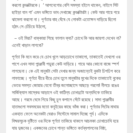
করলো কন্ডাক্টারকে। ‘ আপনেগোর বেশি সমস্যা হইলে থাকেন, নাইলে সিট
ছাইড়া যান গা’ এমন ভঙ্গিতে ভাব দেখাচ্ছে কন্ডাক্টারটা। কেউ আর গায়ে পরে
ঝামেলা করলো না। পূর্ণতার বাহু ঘেঁষে যে লোকটা এতোক্ষন দাড়িয়ে ছিলো
হঠাৎ সে চেঁচিয়ে উঠলো,
– ওই মিয়া? ধাক্কায়া পিছে ফালান ক্যা? চোখে কি আর জায়গা দেখেন না?
এনেই খাড়ান লাগবো?
পূর্ণতা কি মনে করে যে চোখ খুলে আড়চোখে তাকালো, তাকাতেই দেখলো ওর
পাশে এখন সাদা পান্ঞ্জাবী পড়ুয়া কেউ দাড়িয়ে। গায়ে আর কোনো বাজে স্পর্শ
লাগছেনা। কে এই মানুষটা সেটা দেখার জন্য অজান্তেই বুকটা ঢিপঢিপ করে
লাফাচ্ছে। পূর্ণতা ধীরে ধীরে চোখ তুলে মানুষটার মুখের দিকে তাকাতেই বুকের
ভেতর সমস্ত জোয়ার যেনো তীব্র জলোচ্ছাসে আছড়ে পরলো! নীলচে রঙের
সার্জিক্যাল মাস্কের আড়ালে ওই কাঠিন্য চোখদুটো অন্যদিকে তাকিয়ে
আছে। গরমে ঘেমে গিয়ে কিছু চুল কপালে সেঁটে রয়েছে। সাদা পান্ঞ্জাবীর
হাতাগুলো সবসময়ের মতো কনুইয়ের কাছে ভাঁজ করা। পূর্ণতার সিটের মাথায়
একহাত ফেলে অনেকটা ঘেরাও সিস্টেমে সামাল দিচ্ছে পূর্ব। এদিকে
বিষ্ময়সূচক দৃষ্টিতে ওর দিকে পূর্ণতা তাকিয়ে থাকলে আচমকা চোখাচোখি হয়ে
যায় দুজনের। একজনের চোখে শান্ত ভঙ্গিতে কর্তব্যপালনের নিষ্ঠা,