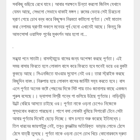
সবকিছু গুছিয়ে রেখে যাবে। আবার পরক্ষনে চিন্তা করলো জিনিস যেখানে
যেমন আছে, সেগুলো সেভাবে থাকাই মঙ্গল। রুমের ভেতর সেই চিরচেনা
ঘ্রাণ পেয়ে চোখ বন্ধ করে কিছুক্ষন নিরবতা কাটালো পূর্ণতা। সেই মাতাল
করা নেশাময় ঘ্রাণটা শুকলে মনেহয় পূর্ব যেনো এখানেই আছে। কিন্তু কি
আফসোস! ওয়াসিফ পূর্বের মুখদর্শন আর হলো না…
.
সন্ধ্যা পনে সাতটা। বাসস্ট্যান্ডে বাসের জন্য অপেক্ষা করছে পূর্ণতা। এই
সময় বাসায় ফিরতে হলে লোকাল বাসে করে ফিরতে হবে শুনেই ভয়ে ওর বুকটা
কুকড়ে আছে। সিএনজিতে যাওয়ার সুযোগ নেই ওর। তারা স্ট্রাইক করছে
কিছুদিন যাবৎ। নিরুপায় হয়ে লোকাল বাসের জার্নিটা সহ্য করতে হবে। বাস
এলে পূর্ণতা অনেক কষ্টে পেছনের দিকে সিট পায় তাও জানালার কাছে একজন
পুরুষ বসেছে।। ভ্যাপসা বিশ্রী গন্ধে গা গুলিয়ে উঠছে পূর্ণতার। নাড়িভুঁড়ি
উল্টে বেরিয়ে আসতে চাইছে ওর। পূর্ণতা নাকে ওড়না চেপেও নিজেকে
সুস্থবোধ করাতে পারছেনা। পাশে বসা লোকটা ধুমিয়ে সিগারেট টেনে সেটা
আবার পূর্ণতার দিকেই ছেড়ে দিচ্ছে। বাস চলতে শুরু করেছে ইতিমধ্যে।
তিল ধারনের জায়গাটুকু নেই, তবুও কন্ডাক্টার অতিরিক্ত ভাড়ার লোভে ঠেসে
ঠেসে যাত্রী তুলছে। পূর্ণতা নাকে ওড়না চেপে চোখ খিচে কোনোরকমে দ্রুত