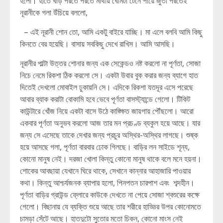
হলো। হাতে ঘড়ি পরতে পরতে মাথায় ঘোমটা টেনে পায়ে জুতা পরতেই
নূরানীকে গলা উঁচিয়ে বললো,
– এই নূরানী শোন তো, আমি একটু বাইরে যাচ্ছি। মা এলে বলবি আমি কিছু
কিনতে বের হয়েছি। বাসায় সবকিছু দেখে রাখিস। আমি আসছি।
নূরানীর পাল্টা উত্তর শোনার জন্য এক সেকেন্ডও নষ্ট করলো না পূর্ণতা, সোজা
নিচে নেমে রিকশা ঠিক করলো সে। একটা উবার বুক করার জন্য ব্যাগে হাত
দিতেই দেখলো মোবাইল ঢুকায়নি সে। এদিকে রিকশা যতদূর এসে পরেছে
আবার ব্যাক করাটা বোকামি হবে ভেবে পূর্ণতা বাসস্ট্যান্ডে গেলো। টিকিট
কাউন্টারে খোঁজ নিয়ে একটা বাসে উঠে কাঙ্ক্ষিত জায়গায় পৌঁছলো। আরো
একবার পূর্ণতা অনুভব করলো আজ তার মন প্রচণ্ড ব্যকুল হয়ে আছে। যার
জন্য সে এসেছে তাকে দেখার জন্য প্রচুর অস্থির-অস্থির লাগছে। শুষ্ক
হয়ে আসছে গলা, পূর্ণতা বারবার ঢোক গিলছে। বাড়ির লন সাইডে শূন্য,
কোনো মানুষ নেই। দরজা খোলা কিন্তু কোনো মানুষ থাকে বলে মনে হয়না।
শোকের আবছায়া যেখানে ঘিরে থাকে, সেখানে কান্নার আহাজারি পাওয়ার
কথা। কিন্তু আশ্চর্যজনক ব্যাপার হলো, পিনপতন চারপাশ এবং শব্দহীন।
পূর্ণতা বাড়ির গ্রাউন্ড ফ্লোরে কাউকে দেখতে না পেয়ে সোজা শ্বশুরের কক্ষে
গেলো। বিছানায় যে ব্যক্তি শুয়ে আছে তার শরীরে হাড্ডির উপর কোনোমতে
চামড়া সেঁটে আছে। হাতদুটো সুতোর মতো চিকন, কোনো মাংস নেই