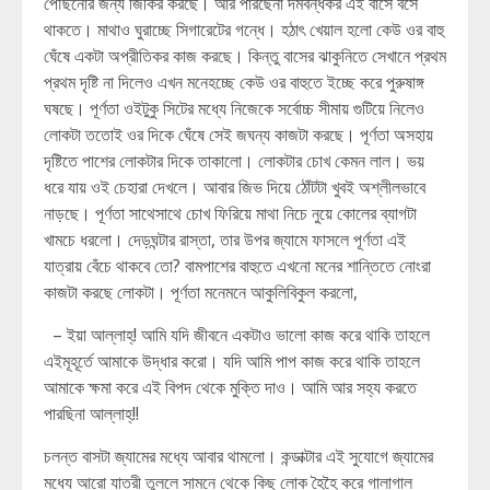
পৌঁছনোর জন্য জিকির করছে। আর পারছেনা দমবন্ধকর এই বাসে বসে
থাকতে। মাথাও ঘুরাচ্ছে সিগারেটের গন্ধে। হঠাৎ খেয়াল হলো কেউ ওর বাহু
ঘেঁষে একটা অপ্রীতিকর কাজ করছে। কিন্তু বাসের ঝাকুনিতে সেখানে প্রথম
প্রথম দৃষ্টি না দিলেও এখন মনেহচ্ছে কেউ ওর বাহুতে ইচ্ছে করে পুরুষাঙ্গ
ঘষছে। পূর্ণতা ওইটুকু সিটের মধ্যে নিজেকে সর্বোচ্চ সীমায় গুটিয়ে নিলেও
লোকটা ততোই ওর দিকে ঘেঁষে সেই জঘন্য কাজটা করছে। পূর্ণতা অসহায়
দৃষ্টিতে পাশের লোকটার দিকে তাকালো। লোকটার চোখ কেমন লাল। ভয়
ধরে যায় ওই চেহারা দেখলে। আবার জিভ দিয়ে ঠোঁটটা খুবই অশ্লীলভাবে
নাড়ছে। পূর্ণতা সাথেসাথে চোখ ফিরিয়ে মাথা নিচে নুয়ে কোলের ব্যাগটা
খামচে ধরলো। দেড়ঘন্টার রাস্তা, তার উপর জ্যামে ফাসলে পূর্ণতা এই
যাত্রায় বেঁচে থাকবে তো? বামপাশের বাহুতে এখনো মনের শান্তিতে নোংরা
কাজটা করছে লোকটা। পূর্ণতা মনেমনে আকুলিবিকুল করলো,
– ইয়া আল্লাহ্! আমি যদি জীবনে একটাও ভালো কাজ করে থাকি তাহলে
এইমূহূর্তে আমাকে উদ্ধার করো। যদি আমি পাপ কাজ করে থাকি তাহলে
আমাকে ক্ষমা করে এই বিপদ থেকে মুক্তি দাও। আমি আর সহ্য করতে
পারছিনা আল্লাহ্!!
চলন্ত বাসটা জ্যামের মধ্যে আবার থামলো। কন্ডাক্টার এই সুযোগে জ্যামের
মধ্যে আরো যাত্রী তুললে সামনে থেকে কিছু লোক হৈহৈ করে গালাগাল