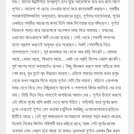
যায়। হাতের উল্টোপিঠে অশ্রুপূর্ণ চোখ মুছে আয়েশাকে ধরে ধরে রুমে আনে
পূর্ণতা। আয়েশা গা ছেড়ে দেওয়ার মতো করে কান্নাকাটি করছেন। স্বামীর
প্যারালাইসিসজনিত অসুস্থতা, জাওয়াদের মৃত্যু, পূর্ণতার সন্তানহারা, পূর্বের
একগুঁয়ে গম্ভীর আচরণের জন্য তিনি আজ দিশেহারা হয়ে কাঁদছেন। পূর্ণতা
নিজেকে শান্ত করে আয়েশাকে অনেক্ষন সময় নিয়ে সামলায়। ফজরের
ওয়াক্তে জাওয়াদকে মাটি দেওয়া হয়েছে। সেই থেকে শেফালী পাগলের
মতো প্রলাপ করতেই অসুস্থ হয়ে পরেছেন। সবাই শেফালীকে নিয়ে
হাসপাতালে গেছেন। পূর্ব জানাজার পর থেকে আর বাড়ি ফিরেনি। কোথায়
আছে, কেমন আছে, কিভাবে আছে… কেউ ওর প্রতি বিশেষ খেয়াল রাখেনি।
পূর্ব আগের মতো কথাবার্তাও বলেনা। কিছু জিজ্ঞেস করলে মাথা নাড়িয়ে কথা
শেষ করে, মুখ ফুটে শব্দ উচ্চারণ করেনা। এদিকে সময়ের পাল্লা কখন দুপুর
থেকে কখন সন্ধ্যার দিকে গড়ায় পূর্ণতা সেটা টের পায়না। ঘড়িতে একপলক
সময় দেখে নিয়ে সেও নিষ্ঠুরভাবে আয়েশা ও পলাশকে বিদায় জানিয়ে বের হয়ে
যায়। সিড়ি দিয়ে নিচে নামতেই মাগরিবের আযান দেয়। পূর্ণতা চিন্তা করলো
এই ফাঁকে পূর্বের খালি রুমটা দেখে আসা উচিত। তড়িঘড়ি করে পূর্বের রুমে
ঢুকে দেখতেই পূর্ণতা বেশ অবাক! চর্তুদিকে সবকিছু এলোমেলোভাবে ছড়িয়ে-
ছিটিয়ে আছে। যেই পূর্ব সামান্যতম অগোছালো অবস্থা সহ্য করতে পারেনা,
নিজেই নিজের জিনিস পরিপাটি করে গুছিয়ে রাখে, আজ সেই পূর্বের রুমের
অবস্থা এমন বেহাল হয়ে আছে তা ভাবাও দুঃসাধ্য! পূর্ণতা একবার ঠিক করল