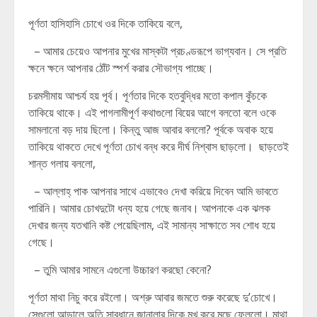
পূর্ণতা হাসিহাসি চোখে ওর দিকে তাকিয়ে বলে,
– আমার চেয়েও আপনার মুখের মাস্কটা প্রচণ্ডরূপে ভাগ্যবান। সে প্রতি
ক্ষনে ক্ষনে আপনার ঠোঁট স্পর্শ করার সৌভাগ্য পাচ্ছে।
চরমসীমায় আশ্চর্য হয় পূর্ব। পূর্ণতার দিকে হতবুদ্ধির মতো কপাল কুঁচকে
তাকিয়ে থাকে। এই পাগলামীপূর্ণ কথাগুলো বিয়ের আগে বলতো বলে ওকে
সামলানো বড় দায় ছিলো। কিন্তু আজ আবার বললো? পূর্বকে অবাক হয়ে
তাকিয়ে থাকতে দেখে পূর্ণতা চোখ বন্ধ করে দীর্ঘ নিশ্বাস ছাড়লো। ছাড়তেই
শান্ত গলায় বললো,
– আল্লাহ্ পাক আপনার সাথে এভাবেও দেখা করিয়ে দিবেন আমি ভাবতে
পারিনি। আমার চোখদুটো ধন্য হয়ে গেছে জনাব। আপনাকে এক ঝলক
দেখার জন্য যতখানি কষ্ট পেয়েছিলাম, এই সামান্য সাক্ষাতে সব শোধ হয়ে
গেছে।
– তুমি আমার সামনে এগুলো উচ্চারণ করছো কেনো?
পূর্ণতা মাথা নিচু করে রইলো। অশ্রু আবার জমতে শুরু করেছে দু’চোখে।
সেগুলো আড়ালে অতি সাবধানে জানালার দিকে মুখ করে মুছে ফেললো। মাথা