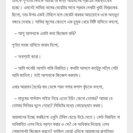
এদিকে পূর্ণতার মিশুকে আচরণের জন্য আয়মানের প্রচণ্ড বিরক্তিবোধ
হচ্ছে। এমনেই সাবিহা নামের মেয়েটার সাথে প্রথম দেখাটা খুবই বিব্রতকর
ছিলো, তার উপর একই টেবিলে বসে মেয়েটা বারবার আড়চোখে ওকে অদ্ভুত
নজরে দেখছে। সাবিহা জুসের বোতলে এক চুমুক খেয়ে মিষ্টি হাসিতে বললো,
– আপু আপনাকে একটা কথা জিজ্ঞেস করি?
পূর্ণতা সহজ হাসিতে জবাব দিলো,
– অবশ্যই করো।
– আমি শুনেছি আপনি নাকি বিবাহিত। কথাটা আসলে কতটুকু সত্যি সেটা
আমি জানিনা। তাই আপনাকে জিজ্ঞেস করলাম।
এবার আয়মান ধৈর্যের বাধ ভেঙ্গে গরম গলায় কপাল কুঁচকে বললো,
– মানুষের পার্সনাল লাইফ নিয়ে এতো ইচিং কেনো তোমার? আমরা যে
তোমার সিনিয়র ভুলে গেছো? লিমিটের মধ্যে কোয়েশ্চ্যান করবা।
আয়মানের ইচ্ছে করছিলো এখুনি টেবিল ছেড়ে উঠে যেতে। কেউ বিবাহিত না
অবিবাহিত এসব নিয়ে প্রশ্ন করার ও কে? কে অধিকার দিয়েছে এসব
সোজাসাপ্টা জিজ্ঞেস করতে? ফাজিল মেয়ে! এদিকে আয়মানের রাগান্বিত