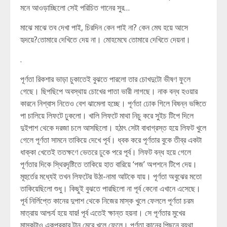
মনে আওড়াচ্ছিলো সেই পরিচিত গানের সুর…
মাঝে মাঝে তব দেখা পাই, চিরদিন কেন পাই না? কেন মেঘ হয়ে আসে
হৃদয়ে?তোমারে দেখিতে দেয় না। মোহমেঘে তোমারে দেখিতে দেয়না।
.
পূর্ণতা রিকশার ভাড়া চুকাতেই বুঝতে পারলো তার চোখদুটো ভীষণ ফুলে
গেছে। ছিপছিপে অবস্থায় চোখের পাতা ভারী লাগছে। নাক বন্ধ হওয়ার
কারনে নিশ্বাস নিতেও বেশ ঝামেলা হচ্ছে। পূর্ণতা ঢোক গিলে বিষন্ন ভঙ্গিতে
পা চালিয়ে লিফটে ঢুকলো। খালি লিফটে মাথা নিচু করে সুইচ টিপে দিলে
দুইপাশ থেকে দরজা চলে আসছিলো। হঠাৎ সেটা বাধাগ্রস্ত হয়ে লিফট খুলে
গেলে পূর্ণতা সামনে তাকিয়ে দেখে পূর্ব। ধ্বক করে পূর্ণতার বুকে তীব্র একটা
ধাক্কা খেতেই ততক্ষণে ভেতরে ঢুকে পরে পূর্ব। লিফট বন্ধ হয়ে গেলে
পূর্ণতার দিকে স্থিরদৃষ্টিতে তাকিয়ে হাত বারিয়ে ‘পজ’ অপশনে টিপে দেয়।
মূহুর্তের মধ্যেই তখন লিফটের উঠা-নামা আটকে যায়। পূর্ণতা অবুঝের মতো
তাকিয়েছিলো শুধু। কিছুই বুঝতে পারছিলো না পূর্ব কেনো এখানে এসেছে।
পূর্ব নির্লিপ্তে কানের দুপাশ থেকে নিজের মাস্ক খুলে ফেললে পূর্ণতা চরম
মাত্রায় আশ্চর্য হয়ে যায়! পূর্ব এতেই ক্ষান্ত হয়না। সে পূর্ণতার মুখের
মাস্কটাও একপ্রকার টান মেরে খুলে ফেলে। পূর্ণতা কানের পিছনে ব্যথা