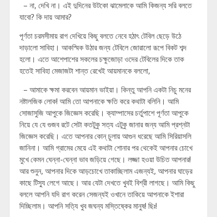
– না, দেখি না। এই দুদিনের উটকো ঝামেলাকে আমি কিজন্য সরি বলতে
যাবো? কি দায় আমার?
পূর্ণতা চরমসীমায় রাগ দেখিয়ে কিছু বলতে নেবে হঠাৎ টেবিল ছেড়ে উঠে
দাড়ালো সাবিহা। আকস্মিক উঠার জন্য টেবিলে জোরালো রূপে বিকট শব্দ
হলো। এতে আশেপাশের সকলের চক্ষুজোড়া ওদের টেবিলের দিকে তাক
হতেই সাবিহা মেজাজটা শান্ত রেখেই আয়মানকে বললো,
– আমাকে ক্ষমা করবেন আয়মান ভাইয়া। কিন্তু আপনি একটা নিচু মনের
নষ্টালজিক লোক! আমি তো আপনাকে ক্ষতি করে কথাটা বলিনি। আমি
সোজাসুজি আপুকে জিজ্ঞেস করেছি। ক্যাম্পাসের চর্তুপাশে পূর্ণতা আপুকে
নিয়ে যে যে গুজব রটে সেটা কতটুকু সত্য এটুকু জানার জন্য আমি প্রশ্নটা
জিজ্ঞেস করেছি। এতে আপনার কোন্ চুলায় আগুন ধরেছে আমি সিরিয়াসলি
জানিনা। আমি গ্রামের মেয়ে এই কথাটা শোনার পর থেকেই আপনার চোখে
মুখে কেমন ঘেন্না-ঘেন্না ভাব জড়িয়ে গেছে। লজ্জা হওয়া উচিত আপনার!
আর শুনুন, আপনার দিকে আড়চোখে তাকাচ্ছিলাম এজন্যই, আপনার ঘাড়ের
কাছে টিস্যু লেগে আছে। আর যেটা দেখতে খুবই বিশ্রী লাগছে। আমি কিছু
বললে আপনি যদি রাগ করেন সেজন্যই ওখানে তাকিয়ে আপনাকে ইশারা
দিচ্ছিলাম। আপনি সত্যি খুব জঘন্য মস্তিষ্কের মানুষ! ছিঃ!