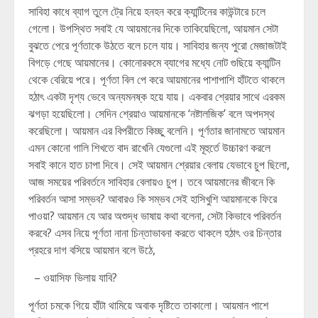
সাবিহা কাধে ব্যাগ তুলে ট্রে নিয়ে হনহন করে ক্যান্টিনের কাউন্টারে চলে
গেলো। উপস্থিত সবাই যে আয়মানের দিকে তাকিয়েছিলো, আয়মান সেটা
বুঝতে পেরে পূর্ণতাকে উঠতে বলে চলে যায়। সাবিহার জন্য পুরো মেজাজটাই
বিগড়ে গেছে আয়মানের। কোনোরকমে ব্যাগের মধ্যে নোট গুছিয়ে ক্যান্টিন
থেকে বেরিয়ে পরে। পূর্ণতা বিল পে করে আয়মানের পাশাপাশি হাঁটতে থাকলে
হঠাৎ একটা দৃশ্য ভেবে অন্যমনষ্ক হয়ে যায়। একবার শ্রেয়ার সাথে এরকম
ঝগড়া হয়েছিলো। সেদিন শ্রেয়াও আয়মানকে ‘নষ্টালজিক’ বলে অপদস্থ
করেছিলো। আয়মান এর বিপরীতে কিচ্ছু বলেনি। পূর্ণতার জানামতে আয়মান
এমন কোনো গালি শিখতে বাদ রাখেনি যেগুলো এই মূহুর্তে উচ্চারণ করলে
সবাই কানে হাত চাপা দিবে। সেই আয়মান শ্রেয়ার বেলায় যেভাবে চুপ ছিলো,
আজ সময়ের পরিবর্তনে সাবিহার বেলায়ও চুপ। তবে আয়মানের জীবনে কি
পরিবর্তন আসা সম্ভব? আবারও কি সম্ভব সেই হাসিখুশি আয়মানকে ফিরে
পাওয়া? আয়মান যে আর অশুদ্ধ ভাষায় কথা বলেনা, সেটা কিভাবে পরিবর্তন
করবে? এসব নিয়ে পূর্ণতা নানা চিন্তাভাবনা করতে থাকলে হঠাৎ ওর চিন্তার
প্রহরে দাগ বসিয়ে আয়মান বলে উঠে,
– ওয়াসিফ ভিলায় যাবি?
পূর্ণতা চমকে গিয়ে হাঁটা থামিয়ে অবাক দৃষ্টিতে তাকালো। আয়মান পাশে