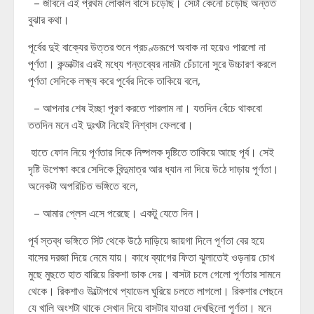
– জীবনে এই প্রথম লোকাল বাসে চড়েছি। সেটা কেনো চড়েছি অন্তত
বুঝার কথা।
পূর্বের দুই বাক্যের উত্তর শুনে প্রচণ্ডরূপে অবাক না হয়েও পারলো না
পূর্ণতা। কন্ডাক্টার এরই মধ্যে গন্তব্যের নামটা চেঁচানো সুরে উচ্চারণ করলে
পূর্ণতা সেদিকে লক্ষ্য করে পূর্বের দিকে তাকিয়ে বলে,
– আপনার শেষ ইচ্ছা পূরণ করতে পারলাম না। যতদিন বেঁচে থাকবো
ততদিন মনে এই দুঃখটা নিয়েই নিশ্বাস ফেলবো।
হাতে ফোন নিয়ে পূর্ণতার দিকে নিষ্পলক দৃষ্টিতে তাকিয়ে আছে পূর্ব। সেই
দৃষ্টি উপেক্ষা করে সেদিকে বিন্দুমাত্র আর ধ্যান না দিয়ে উঠে দাড়ায় পূর্ণতা।
অনেকটা অপরিচিত ভঙ্গিতে বলে,
– আমার প্লেস এসে পরেছে। একটু যেতে দিন।
পূর্ব স্তব্ধ ভঙ্গিতে সিট থেকে উঠে দাড়িয়ে জায়গা দিলে পূর্ণতা বের হয়ে
বাসের দরজা দিয়ে নেমে যায়। কাধে ব্যাগের ফিতা ঝুলাতেই ওড়নায় চোখ
মুছে মুছতে হাত বারিয়ে রিকশা ডাক দেয়। বাসটা চলে গেলো পূর্ণতার সামনে
থেকে। রিকশাও উল্টোপথে প্যাডেল ঘুরিয়ে চলতে লাগলো। রিকশার পেছনে
যে খালি অংশটা থাকে সেখান দিয়ে বাসটার যাওয়া দেখছিলো পূর্ণতা। মনে