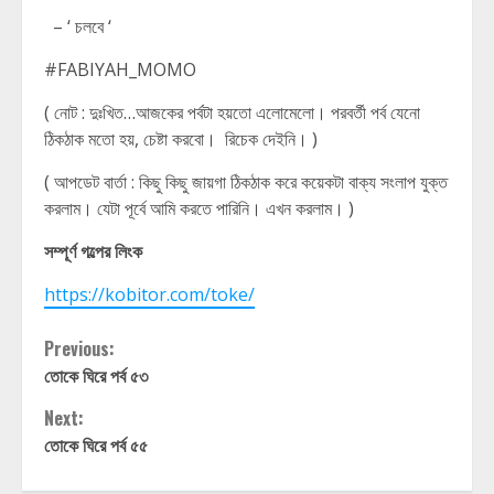
– ‘ চলবে ‘
#FABIYAH_MOMO
( নোট : দুঃখিত…আজকের পর্বটা হয়তো এলোমেলো। পরবর্তী পর্ব যেনো
ঠিকঠাক মতো হয়, চেষ্টা করবো। রিচেক দেইনি। )
( আপডেট বার্তা : কিছু কিছু জায়গা ঠিকঠাক করে কয়েকটা বাক্য সংলাপ যুক্ত
করলাম। যেটা পূর্বে আমি করতে পারিনি। এখন করলাম। )
সম্পূর্ণ গল্পের লিংক
https://kobitor.com/toke/
Continue
Previous:
তোকে ঘিরে পর্ব ৫৩
Reading
Next:
তোকে ঘিরে পর্ব ৫৫