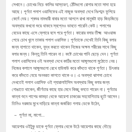
সেখানে। চোখের নিচে কালির আস্তরণ, ঠোঁটগুলো রোগার মতো সাদা হয়ে
আছে। পূর্ণতা পলাশ ওয়াসিফের এই নাজুক অবস্থা দেখে নিঃশব্দে ফুপিয়ে
কেদেঁ দেয়। শ্বশুর নামধারী বাবার মতো আগলে রাখা মানুষটা হাড় জিড়জিড়ে
অবস্থায় কখনো শুয়ে থাকবে স্বপ্নেও ভাবতে পারেনি কেউ। পলাশের
বেডের কাছে এসে ফ্লোরে বসে পরে পূর্ণতা। কারোর বসার তীক্ষ্ম আওয়াজ
পেয়ে চোখ খুলে তাকায় পলাশ ওয়াসিফ। পূর্ণতাকে দেখেই তিনি কিছু বলার
জন্য হাপাতে থাকেন, যুদ্ধ করতে থাকেন নিজের অক্ষম শরীরের সাথে কিছু
বলার জন্য। কিন্তু তিনি পারেন না। কষ্টে চোখের পানি ছেড়ে দেন। পূর্ণতা
পলাশ ওয়াসিফের ওই অবস্থা দেখে কাঠির মতো আঙ্গুলগুলো মুঠোতে নেয়।
নিজের কপালে আঙ্গুলগুলো রেখে হাউমাউ করে কাঁদতে থাকে পূর্ণতা। চিৎকার
করে কাঁদতে যেয়ে অনবরত কাশতে থাকে ও। এ অবস্থা ঝাপসা চোখে
দেখতেই পলাশ ওয়াসিফ ওই প্যারালাইসিস অবস্থায় কিছু বলার জন্য
গোঙাতে থাকেন, জীর্ণতার কাছে হার মেনে কিচ্ছু বলতে পারেন না। পূর্ণতার
কান্না শুনে পাশের কামড়া থেকে আয়েশা চাকরের সহযোগিতায় ছুটে আসেন।
তিনিও দরজার মুখে দাড়িয়ে কান্না জর্জরিত গলায় ডেকে উঠেন,
– পূর্ণতা মা, মাগো…
আয়েশার ওইটুকু ডাকে পূর্ণতা ফ্লোর থেকে উঠে আয়েশার কাছে দৌড়ে