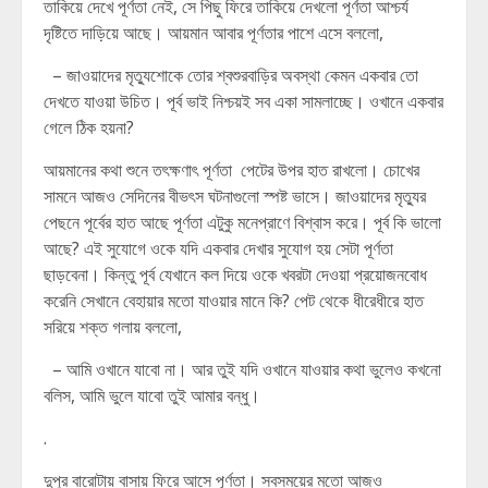
তাকিয়ে দেখে পূর্ণতা নেই, সে পিছু ফিরে তাকিয়ে দেখলো পূর্ণতা আশ্চর্য
দৃষ্টিতে দাড়িয়ে আছে। আয়মান আবার পূর্ণতার পাশে এসে বললো,
– জাওয়াদের মৃত্যুশোকে তোর শ্বশুরবাড়ির অবস্থা কেমন একবার তো
দেখতে যাওয়া উচিত। পূর্ব ভাই নিশ্চয়ই সব একা সামলাচ্ছে। ওখানে একবার
গেলে ঠিক হয়না?
আয়মানের কথা শুনে তৎক্ষণাৎ পূর্ণতা পেটের উপর হাত রাখলো। চোখের
সামনে আজও সেদিনের বীভৎস ঘটনাগুলো স্পষ্ট ভাসে। জাওয়াদের মৃত্যুর
পেছনে পূর্বের হাত আছে পূর্ণতা এটুকু মনেপ্রাণে বিশ্বাস করে। পূর্ব কি ভালো
আছে? এই সুযোগে ওকে যদি একবার দেখার সুযোগ হয় সেটা পূর্ণতা
ছাড়বেনা। কিন্তু পূর্ব যেখানে কল দিয়ে ওকে খবরটা দেওয়া প্রয়োজনবোধ
করেনি সেখানে বেহায়ার মতো যাওয়ার মানে কি? পেট থেকে ধীরেধীরে হাত
সরিয়ে শক্ত গলায় বললো,
– আমি ওখানে যাবো না। আর তুই যদি ওখানে যাওয়ার কথা ভুলেও কখনো
বলিস, আমি ভুলে যাবো তুই আমার বন্ধু।
.
দুপুর বারোটায় বাসায় ফিরে আসে পূর্ণতা। সবসময়ের মতো আজও