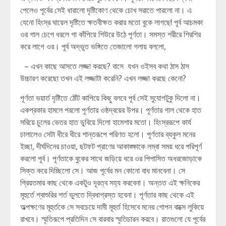
পেলেও পূর্বের সেই ধারালো দৃষ্টিকোণ থেকে চোখ সরাতে পারলো না। এ
যেনো হিংস্র ঘায়েল দৃষ্টিতে ক্ষতবীক্ষত করার মতো বুকে লাগছে! পূর্ব আচমকা
ওর গাল চেপে ধরলে গা কাঁপিয়ে শিউরে উঠে পূর্ণতা। সমস্ত শরীরে শিরশির
করে লাগে ওর। পূর্ব অদ্ভুত ভঙ্গিতে তেজালো গলায় বললো,
– এখন কাছে আসতে লজ্জা করছে? বাসে যখন ওইসব কথা ঠাস ঠাস
উচ্চারণ করেছো তখন এই লজ্জাটা করেনি? এখন লজ্জা করছে কেনো?
পূর্ণতা ভয়ার্ত দৃষ্টিতে ঠোঁট কাপিয়ে কিছু বলবে পূর্ব সেই সুযোগটুকু দিলো না।
একপ্রকার হামলে পরলো পূর্ণতার ওষ্ঠদ্বয়ের উপর। পূর্ণতার গাল থেকে হাত
সরিয়ে চুলের ভেতর হাত ডুবিয়ে দিলো হামেশার মতো। হিংস্ররূপে কার্য
চালালেও সেটা ধীরে ধীরে শান্তরূপে পরিণত হলো। পূর্ণতার ব্যকুল মনের
ইচ্ছা, দীর্ঘদিনের চাওয়া, ছটফট প্রাণের আকাঙ্ক্ষাকে লম্বা সময় ধরে পরিপূর্ণ
করলো পূর্ব। পূর্ণতাকে বুকের সাথে জড়িয়ে ধরে ওর পিপাসিত অধরজোড়াকে
সিক্ত করে দিচ্ছিলো সে। আজ পূর্বের মন কোনো বাধ মানবেনা। সে
প্রিয়তমার কাছ থেকে একটুও দূরত্ব সহ্য করবেনা। অন্তত এই ক্ষনিকের
মূহুর্তে শ্বাশুরির শর্ত ভুলতে দ্বিধাগ্রস্ত হবেনা। পূর্ণতার কাছ থেকে এই
অল্পক্ষণের মূহুর্তকে সে সবচেয়ে দামী মূহুর্ত হিসেবে মনের গোপন বাক্সে লুকিয়ে
রাখবে। স্মৃতিরূপে প্রতিদিন সে বারবার স্মৃতিচারন করবে। রাতগুলো যে পূর্বের