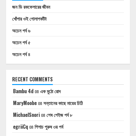
জন ডি রকফেলারের জীবন
খোঁপার ওই গোলাপকাঁটা
অচেন পর্ব ৬
অচেন পর্ব ৫
অচেন পর্ব ৪
RECENT COMMENTS
Bambu 4d
on
এক মুঠো রোদ
MaryMoobe
on
সন্তানের কাছে মায়ের চিঠি
MichaelSnori
on
শেষ পেইজ পর্ব ৮
egriiCq
on
পিশাচ পুরুষ ৩য় পর্ব