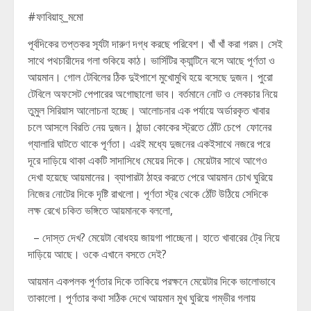
#ফাবিয়াহ্_মমো
পূর্বদিকের তপ্তকর সূর্যটা দারুণ দগ্ধ করছে পরিবেশ। খাঁ খাঁ করা গরম। সেই
সাথে পথচারীদের গলা শুকিয়ে কাঠ। ভার্সিটির ক্যান্টিনে বসে আছে পূর্ণতা ও
আয়মান। গোল টেবিলের ঠিক দুইপাশে মুখোমুখি হয়ে বসেছে দুজন। পুরো
টেবিলে অফসেট পেপারের অগোছালো ভাব। বর্তমানে নোট ও লেকচার নিয়ে
তুমুল সিরিয়াস আলোচনা হচ্ছে। আলোচনার এক পর্যায়ে অর্ডারকৃত খাবার
চলে আসলে বিরতি নেয় দুজন। ঠান্ডা কোকের স্ট্রতে ঠোঁট চেপে ফোনের
গ্যালারি ঘাটতে থাকে পূর্ণতা। এরই মধ্যে দুজনের একইসাথে নজরে পরে
দূরে দাড়িয়ে থাকা একটি সাদাসিধে মেয়ের দিকে। মেয়েটার সাথে আগেও
দেখা হয়েছে আয়মানের। ব্যাপারটা ঠাহর করতে পেরে আয়মান চোখ ঘুরিয়ে
নিজের নোটের দিকে দৃষ্টি রাখলো। পূর্ণতা স্ট্র থেকে ঠোঁট উঠিয়ে সেদিকে
লক্ষ রেখে চকিত ভঙ্গিতে আয়মানকে বললো,
– দোস্ত দেখ? মেয়েটা বোধহয় জায়গা পাচ্ছেনা। হাতে খাবারের ট্রে নিয়ে
দাড়িয়ে আছে। ওকে এখানে বসতে দেই?
আয়মান একপলক পূর্ণতার দিকে তাকিয়ে পরক্ষনে মেয়েটার দিকে ভালোভাবে
তাকালো। পূর্ণতার কথা সঠিক দেখে আয়মান মুখ ঘুরিয়ে গম্ভীর গলায়