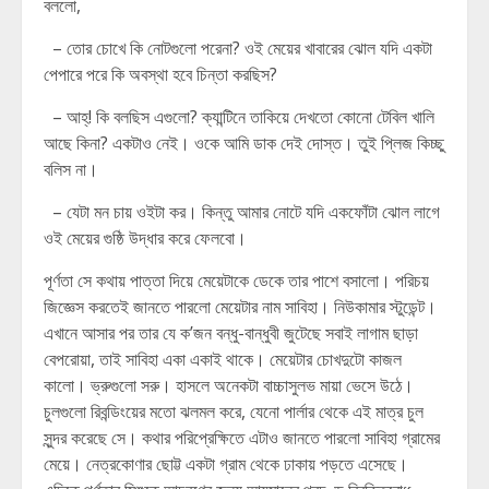
বললো,
– তোর চোখে কি নোটগুলো পরেনা? ওই মেয়ের খাবারের ঝোল যদি একটা
পেপারে পরে কি অবস্থা হবে চিন্তা করছিস?
– আহ্! কি বলছিস এগুলো? ক্যান্টিনে তাকিয়ে দেখতো কোনো টেবিল খালি
আছে কিনা? একটাও নেই। ওকে আমি ডাক দেই দোস্ত। তুই প্লিজ কিচ্ছু
বলিস না।
– যেটা মন চায় ওইটা কর। কিন্তু আমার নোটে যদি একফোঁটা ঝোল লাগে
ওই মেয়ের গুষ্ঠি উদ্ধার করে ফেলবো।
পূর্ণতা সে কথায় পাত্তা দিয়ে মেয়েটাকে ডেকে তার পাশে বসালো। পরিচয়
জিজ্ঞেস করতেই জানতে পারলো মেয়েটার নাম সাবিহা। নিউকামার স্টুডেন্ট।
এখানে আসার পর তার যে ক’জন বন্ধু-বান্ধুবী জুটেছে সবাই লাগাম ছাড়া
বেপরোয়া, তাই সাবিহা একা একাই থাকে। মেয়েটার চোখদুটো কাজল
কালো। ভ্রুগুলো সরু। হাসলে অনেকটা বাচ্চাসুলভ মায়া ভেসে উঠে।
চুলগুলো রিবন্ডিংয়ের মতো ঝলমল করে, যেনো পার্লার থেকে এই মাত্র চুল
সুন্দর করেছে সে। কথার পরিপ্রেক্ষিতে এটাও জানতে পারলো সাবিহা গ্রামের
মেয়ে। নেত্রকোণার ছোট্ট একটা গ্রাম থেকে ঢাকায় পড়তে এসেছে।