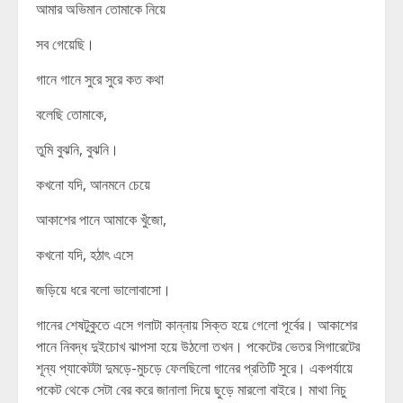
আমার অভিমান তোমাকে নিয়ে
সব গেয়েছি।
গানে গানে সুরে সুরে কত কথা
বলেছি তোমাকে,
তুমি বুঝনি, বুঝনি।
কখনো যদি, আনমনে চেয়ে
আকাশের পানে আমাকে খুঁজো,
কখনো যদি, হঠাৎ এসে
জড়িয়ে ধরে বলো ভালোবাসো।
গানের শেষটুকুতে এসে গলাটা কান্নায় সিক্ত হয়ে গেলো পূর্বের। আকাশের
পানে নিবদ্ধ দুইচোখ ঝাপসা হয়ে উঠলো তখন। পকেটের ভেতর সিগারেটের
শূন্য প্যাকেটটা দুমড়ে-মুচড়ে ফেলছিলো গানের প্রতিটি সুরে। একপর্যায়ে
পকেট থেকে সেটা বের করে জানালা দিয়ে ছুড়ে মারলো বাইরে। মাথা নিচু