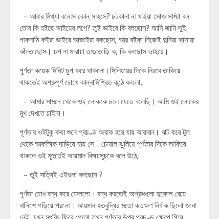
– আবার মিথ্যা বলোস কোন্ সাহসে? চটকানা না খাইয়া সোজাসাপ্টা বল
তোর কি হইছে ভাইয়ের লগে? তুই ভাইরে কি বলছোস? আমি জানি তুই
পাকনামি কইরা ভাইরে আজাইরা বকছোস, আর বইকা নিজেই দুনিয়া ভাসায়া
কাঁদতাছোস। ঢপ না মারায়া তাড়াতাড়ি ক, কি বলছোস ভাইরে।
পূর্ণতা কয়েক মিনিট চুপ করে থাকলো।সিলিংয়ের দিকে নিরবে তাকিয়ে
থাকতেই অশ্রুপূর্ণ চোখে কান্নামিশ্রিত কন্ঠে বললো,
– আমার সামনে থেকে ওই লোককে চলে যেতে বলেছি। আমি ওই লোকের
মুখ দেখতে চাইনা।
পূর্ণতার ওইটুকু কথা শুনে প্রচণ্ড অবাক হয়ে যায় আয়মান। ঝট করে টুল
থেকে আকস্মিক দাড়িয়ে যায় সে। চোয়াল ঝুলিয়ে পূর্ণতার দিকে তাকিয়ে
থাকলে ওই মূহুর্তেই আয়মান বিষ্ময়সূচকে বলে উঠে,
– তুই সত্যিই এইগুলা বলছোস ?
পূর্ণতা চোখ বন্ধ করে ফেললো। বন্ধ করতেই অশ্রুগুলো দুকোল বেয়ে
বালিশে গড়িয়ে পরলো। আয়মান হতবুদ্ধির মতো কতক্ষণ নির্বাক ছিলো জানা
নেই, যখন সৎবিৎ ফিরে পেলো তখন পূর্ণতার উপর প্রচণ্ড ক্ষেপে গিয়ে