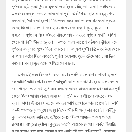
পূর্ণতার ছোট্ট বুকটা টুকরো-টুকরো হয়ে ছিড়ে যাচ্ছিলো যেনো। গর্ভাবস্থায়
একবারের জন্যও দেখতে আসলো না পূর্ব। একটাবারও হাত ধরে চুমু খেয়ে
বললো না, ‘আমি আছিতো।’ দিনগুলো সহ্য করা গেলেও রাতগুলো প্রচণ্ড
দুঃসহ ছিলো। চারপাশ নিরব হয়ে গেলে মনের যন্ত্রণা কুড়ে কুড়ে শেষ
করতো। পূর্ণতা ফুপিয়ে কাঁদতে থাকলে পূর্ব ডানহাতে পূর্ণতার মাথাটা বালিশ
থেকে খানিকটা উঁচুতে তুললো। কপালে পরম আবেশে ওষ্ঠযুগল ছুঁয়িয়ে দিয়ে
পূর্ণতার কান্নারত মুখের দিকে তাকালো। কিছুক্ষণ মুখটার দিকে তাকিয়ে থেকে
কম্পমান ওষ্ঠের দিকে এগুতেই পূর্ণতা তৎক্ষণাৎ পূর্বের ঠোঁটে হাত চাপা দিয়ে
বসলো। কান্নাসুরে তেজ দেখিয়ে সে বললো,
– এখন এই দরদ কিসের? কেনো আমার প্রতি ভালোবাসা দেখানো হচ্ছে?
কে আমি? আমি তোমার কেউ? আধঘন্টা আগে যদি দুনিয়া ছেড়ে চলে যেতাম
বেশ শান্তি পেতে না? তুমি আর কক্ষনো আমার সামনে আসবেনা ওয়াসিফ পূর্ব!
কোনোদিনও আমার সামনে আসবেনা। তুমি আমার জীবনের সবচেয়ে বড়
ভুল। আমার জীবনের সবচেয়ে বড় ভুল আমি তোমাকে ভালোবেসেছি। আমি
একটা পাষাণতুল্য মানুষের জন্য নিজের জীবনটা অন্ধকার করেছি। এইটুকু
বুঝ আমার মধ্যে হয়নি যে, তুমিতো কোনোদিনও আমাকে প্রথম পর্যায়ে
রাখোনা। রাস্তার ছ্যাঁচড়া কুকুরের মতোই আমাকে দেখো। একটা ভিখারির
উপর মানুষও দয়া করে, আমার উপরে একটুখানি দয়া দেখিয়েছো? একবারের