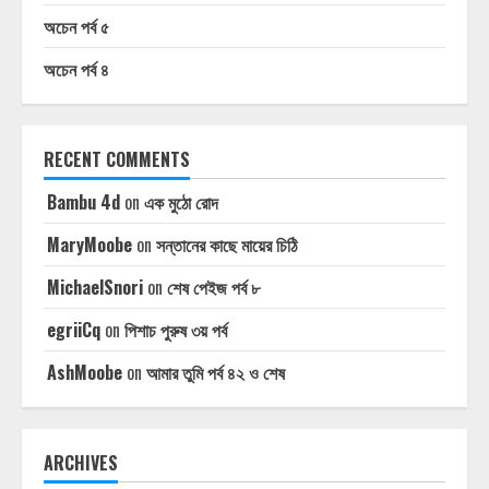
অচেন পর্ব ৫
অচেন পর্ব ৪
RECENT COMMENTS
Bambu 4d
on
এক মুঠো রোদ
MaryMoobe
on
সন্তানের কাছে মায়ের চিঠি
MichaelSnori
on
শেষ পেইজ পর্ব ৮
egriiCq
on
পিশাচ পুরুষ ৩য় পর্ব
AshMoobe
on
আমার তুমি পর্ব ৪২ ও শেষ
ARCHIVES