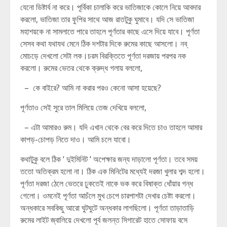
যেনো ডিষ্টার্ব না করে। পূর্বিকা চালাকি করে ভাতিজাকে কোলে নিয়ে আবদার
করলো, ভাতিজা তার ফুপির সাথে আজ রাতটুকু ঘুমাবে। যদি সে ভাতিজা
মহাশয়কে না সামলাতে পারে তাহলে পূর্ণতার কাছে এসে দিয়ে যাবে। পূর্ণতা
সেসব কথা যথাযথ মেনে ঠিক দশটার দিকে রুমের কাছে আসলো। নব্
মোচড়ে দেখলো সেটা লক।চরম বিরক্তিতে পূর্ণতা দরজায় পরপর নক
করলো। রুমের ভেতর থেকে ক্রুদ্ধ গলায় বললো,
– কে বাইরে? আমি না করার পরও কেনো আসা হয়েছে?
পূর্ণতাও সেই সুরে তাল মিলিয়ে তেজ দেখিয়ে বললো,
– এটা আমারও রুম। যদি এখান থেকে বের করে দিতে চাও তাহলে আমার
কাপড়-চোপড় নিতে দাও। আমি চলে যাবো।
কথাটুকু বলে ঠিক ‘ দুইমিনিট ‘ অপেক্ষার জন্য দাড়ালো পূর্ণতা। তবে সময়
ততো অতিক্রম হলো না। ঠিক এক মিনিটের মধ্যেই দরজা খুলার শব্দ হলো।
পূর্ণতা দরজা ঠেলে ভেতরে ঢুকতেই নাকে ভক করে বিষাক্ত ধোঁয়ার গন্ধ
গেলো। ওমনেই পূর্ণতা আচঁলে মুখ চেপে চারপাশটা দেখার চেষ্টা করলো।
অন্ধকারে সবকিছু আরো ঘুটঘুটে অন্ধকার লাগছিলো। পূর্ণতা তাড়াতাড়ি
রুমের লাইট জ্বালিয়ে দেখলো পূর্ব জলন্ত সিগারেট হাতে সোফায় বসে