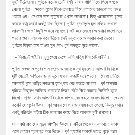
ফুটে উঠেছিলো। পূর্বকে কয়েক চোট বিশ্রী ভাষায় গালি দিতে গিয়ে থমকে
গেলো পূর্ণতা। শুকনো মুখের দিকে তাকাতে গিয়ে কপালের ডানকোণায় নজর
পরলো ওর। সেখানে সাদা ব্যান্ডেজ এখনো লাগানো। কিছু এলোমেলো চুলের
কারনে ব্যান্ডেজটা একটু ঢাকা ছিলো। পূর্ণতা বৃদ্ধাঙ্গুলে চুল সরিয়ে দেখলো
জায়গাটার ক্ষত কিছুটা শুকিয়ে এসেছে। হুট করে জেলের অত্যাচারগুলো মনে
পরলো ওর। ধড়ফড় করে উঠলো সেই রক্তাক্ত অবস্থার কথা ভেবে।
পূর্ণতার বিহ্বল হয়ে যাওয়া মুখ দেখে পূর্ব অদ্ভুত সুরে বললো,
– সিগারেট খাইনি। চুমু খেয়ে দেখো আমি সত্যি সিগারেট খাইনি।
পূর্ণতা তৎক্ষণাৎ পূর্বের গাল ছেড়ে অন্যদিকে মুখ ঘুরালো। আলমারির দিকে
দৃষ্টি যেতেই ক্ষণিকের জন্য ভুলে যাওয়া কাজটি মনে পরলো। সে পা চালিয়ে
আলমারি খুলে শাড়ির সবগুলো হ্যাঙ্কার বের করতে লাগলো। পূর্ব অসহায়
দৃষ্টিতে কিছুক্ষণ তাকিয়ে থাকতেই নিরবে হেঁটে গিয়ে দরজার সিটকিনি তুলে
দিলো। পূর্ণতা তখন আলমারি থেকে কাপড় বের করতে ব্যস্ত ছিলো। খেয়াল
করেনি সে পূর্বের উপর। পূর্ব আবার সোফার জায়গায় চলে গেলো, কিন্তু স্থান
একটু পরিবর্তন ঘটিয়ে ঠিক জানালার কাছে গিয়ে আকাশে দৃষ্টি রাখলো।
সাদা পর্দা বাতাসের মৃদ্যু ঝাপটায় উড়ছে। বাইরে থেকে মন-মাতানো বাতাস
এসে দেহমন প্রশান্ত করে দিচ্ছে। পূর্ব প্যান্টের পকেটে দুহাত পুড়ে পরম