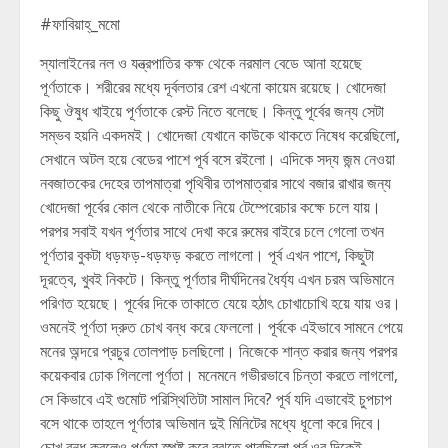
#ফাবিয়াহ্_মমো
স্যালাইনের নল ও যন্ত্রপাতির কক্ষ থেকে নরমাল বেডে আনা হয়েছে
পূর্ণতাকে। শরীরের মধ্যে দূর্বলতার রেশ এখনো কায়েম রয়েছে। খোদেজা
কিছু ঔষুধ খাইয়ে পূর্ণতাকে রেস্ট নিতে বলেছে। কিন্তু পূর্বের জন্য সেটা
সম্ভব হয়নি একদমই। খোদেজা যেখানে কাউকে থাকতে নিষেধ করেছিলো,
সেখানে অটল হয়ে বেডের পাশে পূর্ব বসে রইলো। এদিকে সদ্য জন্ম নেওয়া
নবজাতকের দেহের তাপমাত্রা পৃথিবীর তাপমাত্রার সাথে বজার রাখার জন্য
খোদেজা পূর্বের কোল থেকে নাতীকে নিয়ে টেম্পেরেচার কক্ষে চলে যায়।
পরপর সবাই যখন পূর্ণতার সাথে দেখা করে রুমের বাইরে চলে গেলো তখন
পূর্ণতার বুকটা ধড়ফড়-ধড়ফড় করতে লাগলো। পূর্ব এখন পাশে, কিছুটা
দূরত্বে, খুবই নিকটে। কিন্তু পূর্ণতার দীর্ঘদিনের ধৈর্য্য এখন চরম অভিমানে
পরিণত হয়েছে। পূর্বের দিকে তাকাতে যেয়ে হঠাৎ চোখাচোখি হয়ে যায় ওর।
ওমনেই পূর্ণতা দ্রুত চোখ বন্ধ করে ফেললো। পূর্বকে এইভাবে সামনে পেয়ে
মনের অন্দরে প্রচুর তোলপাড় চলছিলো। নিজেকে শান্ত করার জন্য পরপর
কয়েকবার ঢোক গিললো পূর্ণতা। মনেমনে গভীরভাবে চিন্তা করতে লাগলো,
সে কিভাবে এই গুমোট পরিস্থিতিটা সামাল দিবে? পূর্ব যদি এভাবেই চুপচাপ
বসে থাকে তাহলে পূর্ণতার অভিমান দুই মিনিটের মধ্যে ধূলো করে দিবে।
চোখ বন্ধ করলেও পূর্ণতা স্পষ্ট করে বুঝতে পারছিলো পূর্ব ওর দিকেই