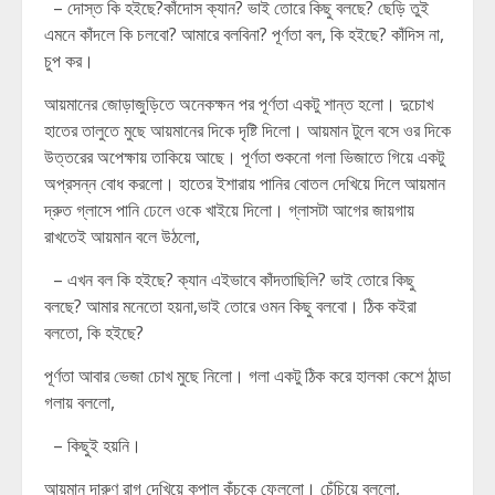
– দোস্ত কি হইছে?কাঁদোস ক্যান? ভাই তোরে কিছু বলছে? ছেড়ি তুই
এমনে কাঁদলে কি চলবো? আমারে বলবিনা? পূর্ণতা বল, কি হইছে? কাঁদিস না,
চুপ কর।
আয়মানের জোড়াজুড়িতে অনেকক্ষন পর পূর্ণতা একটু শান্ত হলো। দুচোখ
হাতের তালুতে মুছে আয়মানের দিকে দৃষ্টি দিলো। আয়মান টুলে বসে ওর দিকে
উত্তরের অপেক্ষায় তাকিয়ে আছে। পূর্ণতা শুকনো গলা ভিজাতে গিয়ে একটু
অপ্রসন্ন বোধ করলো। হাতের ইশারায় পানির বোতল দেখিয়ে দিলে আয়মান
দ্রুত গ্লাসে পানি ঢেলে ওকে খাইয়ে দিলো। গ্লাসটা আগের জায়গায়
রাখতেই আয়মান বলে উঠলো,
– এখন বল কি হইছে? ক্যান এইভাবে কাঁদতাছিলি? ভাই তোরে কিছু
বলছে? আমার মনেতো হয়না,ভাই তোরে ওমন কিছু বলবো। ঠিক কইরা
বলতো, কি হইছে?
পূর্ণতা আবার ভেজা চোখ মুছে নিলো। গলা একটু ঠিক করে হালকা কেশে ঠান্ডা
গলায় বললো,
– কিছুই হয়নি।
আয়মান দারুণ রাগ দেখিয়ে কপাল কুঁচকে ফেললো। চেঁচিয়ে বললো,