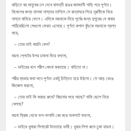
বাড়িতে বহু মানুষের ঢল দেখে বাসন্তী রঙের জামদানী শাড়ি পরে পূর্ণতা।
বিকেলের জন্য হালকা নাস্তার তাগিদে সে রান্নাঘরে গিয়ে নূরানীকে নিয়ে
নাস্তা বানিয়ে ফেলে। এদিকে ময়নাকে দিয়ে পূর্বের জন্য দুপুরের যে খাবার
পাঠিয়েছিলো সেগুলো ফেরত এসেছে। পূর্ণতা কপাল কুঁচকে ময়নাকে প্রশ্ন
করে,
– তোর ভাই খায়নি কেন?
ময়না প্লেটের উপর ঢাকনা দিয়ে বললো,
– ভাইয়ের বলে শরীল বেদনা করতাছে। খাইতো না।
শরীর ব্যথার কথা শুনে পূর্ণতা একটু চিন্তিত হয়ে উঠলো। সে আড় ভেঙে
জিজ্ঞেস করলো,
– তোর ভাই কি করছে রুমে? বিছানায় শুয়ে আছে? নাকি ছেলে নিয়ে
খেলছে?
ময়না ফ্রিজ থেকে ফল-ফলাদি বের করে অকপটে বললো,
– ভাইয়ে ধুমায়া সিগারেট টানতাছে ভাবী। ধুয়ার লিগা রুমে ঢুকা যায়না।