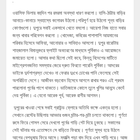
.
ওয়াসিফ ভিলায় বহুদিন পর রমরমা অবস্থা ধারণ করলো। হাসি-ঠাট্টায় বাড়ির
আনাচে-কানাচে স্বহাস্যে কলোরব উঠলো।পরিপূর্ণ হয়ে উঠলো শূন্য বাড়ির
কোণাগুলো। দুপুরে সবাই একসাথে খেতে বসলো। আয়েশা নিজ হাতে সবার
জন্য খাবার পরিবেশন করলো । খোদেজা, কবিরের পাশাপাশি আয়মানের
পরিবার হিসেবে আফিয়া, আনোয়ার ও সাবিহাও আসলো। দুপুর বারোটায়
শাহজালাল বিমানবন্দরে ফ্লাইট অবতরণের মাধ্যমে পূর্বিকাও এ আয়োজনে
জমায়েত হলো। আসার কথা ছিলো সেই কবে, কিন্তু বিদেশের মাটিতে
মাইগ্রেশনজনিত সমস্যার জেরে দ্রুত ফিরতে পারেনি পূর্বিকা। আদরের
ভাইকে দুর্দশাগ্রস্ত দেখেও না ফেরার দুঃখে চোখের পানি ফেলেছে সেই
অপরিচিত দেশে। আজীবন বড়বোন হিসেবে আগলে রাখার পরও এই প্রথম
পারলোনা পূর্বের পাশে থাকতে। ভাতিজাকে কোলে তুলে খুশির আনন্দে কেদেঁ
দেয় পূর্বিকা। এ যেনো আরেক পূর্ব, আরেক রাগীর আগমন।
দুপুরের খাওয়া শেষে সবাই গ্রাউন্ড ফ্লোরে অতিথি কক্ষে একত্র হলো।
সেখানে রেস্টের উছিলায় আড্ডার গুজব ঘন্টার-পর-ঘন্টা চলতে থাকলো। পূর্ণতা
রুমে ফিরে গোসল সেরে দেখলো পূর্বের গাড়ি গেট দিয়ে ঢুকছে। সকালের
সেই ঘটনার পর এতোক্ষনে সে বাড়িতে ফিরছে। পূর্ণতা সুস্থ হয়ে উঠলে
আগের বেশভূষায় ফিরে আসে। ম্যাক্সি পড়া বাদ দিয়ে এখন শাড়ি পরে। আজ