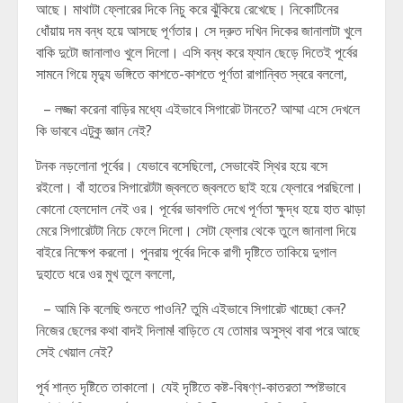
আছে। মাথাটা ফ্লোরের দিকে নিচু করে ঝুঁকিয়ে রেখেছে। নিকোটিনের
ধোঁয়ায় দম বন্ধ হয়ে আসছে পূর্ণতার। সে দ্রুত দখিন দিকের জানালাটা খুলে
বাকি দুটো জানালাও খুলে দিলো। এসি বন্ধ করে ফ্যান ছেড়ে দিতেই পূর্বের
সামনে গিয়ে মৃদ্যু ভঙ্গিতে কাশতে-কাশতে পূর্ণতা রাগান্বিত স্বরে বললো,
– লজ্জা করেনা বাড়ির মধ্যে এইভাবে সিগারেট টানতে? আম্মা এসে দেখলে
কি ভাববে এটুকু জ্ঞান নেই?
টনক নড়লোনা পূর্বের। যেভাবে বসেছিলো, সেভাবেই স্থির হয়ে বসে
রইলো। বাঁ হাতের সিগারেটটা জ্বলতে জ্বলতে ছাই হয়ে ফ্লোরে পরছিলো।
কোনো হেলদোল নেই ওর। পূর্বের ভাবগতি দেখে পূর্ণতা ক্ষুদ্ধ হয়ে হাত ঝাড়া
মেরে সিগারেটটা নিচে ফেলে দিলো। সেটা ফ্লোর থেকে তুলে জানালা দিয়ে
বাইরে নিক্ষেপ করলো। পুনরায় পূর্বের দিকে রাগী দৃষ্টিতে তাকিয়ে দুগাল
দুহাতে ধরে ওর মুখ তুলে বললো,
– আমি কি বলেছি শুনতে পাওনি? তুমি এইভাবে সিগারেট খাচ্ছো কেন?
নিজের ছেলের কথা বাদই দিলাম! বাড়িতে যে তোমার অসুস্থ বাবা পরে আছে
সেই খেয়াল নেই?
পূর্ব শান্ত দৃষ্টিতে তাকালো। যেই দৃষ্টিতে কষ্ট-বিষণ্ণ-কাতরতা স্পষ্টভাবে