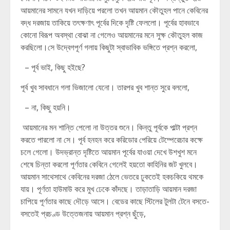
আয়মানের সামনে যখন দাড়িয়ে পরলো তখন আয়মান কৌতুহল পানে কেবিনের
বদ্ধ দরজায় তাকিয়ে তৎক্ষণাৎ পূর্বের দিকে দৃষ্টি ফেললো। পূর্বের হাবভাবে
কোনো বিরূপ অবস্থা বোঝা না গেলেও আয়মানের মনে সুক্ষ কৌতুহল কাজ
করছিলো।সে উদ্বেগপূর্ণ গলায় কিছুটা স্বাভাবিক ভঙ্গিতে প্রশ্ন করলো,
– পূর্ব ভাই, কিছু হইছে?
পূর্ব খুব সাবধানে গলা ভিজালো যেনো। তারপর খুব শান্ত সুরে বললো,
– না, কিছু হয়নি।
আয়মানের মন শান্তি পেলো না উত্তর শুনে। কিন্তু পূর্বকে পাল্টা প্রশ্ন
করতে পারলো না সে। পূর্ব হনহন করে করিডোর পেরিয়ে টেম্পেরেচার কক্ষে
চলে গেলো। উদভ্রান্ত দৃষ্টিতে আয়মান পূর্বের যাওয়া দেখে উশখুশ মনে
শেষে চিন্তা করলো পূর্ণতার কেবিনে গেলেই হয়তো কাহিনির জট খুলবে।
আয়মান সাথেসাথে কেবিনের দরজা ঠেলে ভেতরে ঢুকতেই হকচকিয়ে থমকে
যায়। পূর্ণতা হাউমাউ করে মুখ ঢেকে কাঁদছে। তাড়াতাড়ি আয়মান দরজা
চাপিয়ে পূর্ণতার কাছে দৌড়ে আসে। বেডের কাছে স্টিলের টুলটা টেনে বসতে-
বসতেই প্রচণ্ড উত্তেজনায় আয়মান প্রশ্ন ছুঁড়ে,