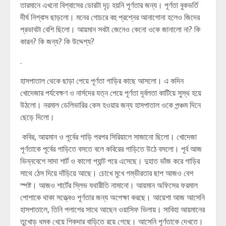
তারমানে এখনো বিশ্বাসের ডোরটা দৃঢ় হয়নি পূর্ণতার জন্য। পূর্ণতা বুকভর্তি
দীর্ঘ নিশ্বাস ছাড়লো। মনের গোচরে বহু প্রশ্নের আনাগোনা হলেও জিদের
প্রভাবটা বেশি ছিলো। আয়মান সবটা জেনেও কেনো ওকে জানালো না? কি
কারন? কি জন্য? কি উদ্দেশ্য?
.
হাসপাতাল থেকে ছাড়া পেয়ে পূর্ণতা গাড়ির কাছে আসলো। এ কদিন
খোদেজার পর্যবেক্ষণ ও নার্সদের যত্ন পেয়ে পূর্ণতা দূর্বলতা কাটিয়ে সুস্থ হয়ে
উঠলো। নরমাল ডেলিভারির কেস হওয়ার জন্য হাসপাতাল ওকে পন্ঞ্চম দিনে
ছেড়ে দিলো।
কবির, আয়মান ও পূর্বের গাড়ি পরপর সিরিয়ালে সাজানো ছিলো। খোদেজা
পূর্ণতাকে পূর্বের গাড়িতে বসতে বলে কবিরের গাড়িতে উঠে বসলো। পূর্ব আজ
ভিন্নবেশে সাদা শার্ট ও কালো প্যান্ট পরে এসেছে। দুহাত ভাঁজ করে গাড়ির
সাথে ঠেস দিয়ে দাঁড়িয়ে আছে। চোখে মুখে গম্ভীরতার ছাপ আজও বেশ
স্পষ্ট। আজও শার্টের স্লিভ যথারীতি নামানো। আয়মান অফিসের ফরমাল
পোশাকে থাকা সত্ত্বেও পূর্ণতার জন্য অপেক্ষা করছে। আয়েশা আজ আসেনি
হাসপাতালে, তিনি পলাশের সাথে আছেন ওয়াসিফ ভিলায়। সাবিহা আয়মানের
তুখোড় ধমক খেয়ে শিকদার বাড়িতে রয়ে গেছে। আসেনি পূর্ণতাকে দেখতে।