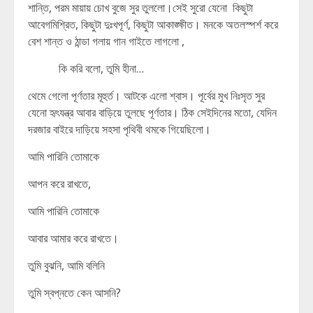
শান্তি, পরম মায়ায় চোখ বুজে সুর তুললো।সেই সুরো যেনো কিছুটা
আবেগমিশ্রিত, কিছুটা দুঃখপূর্ণ, কিছুটা আকাঙ্ক্ষীত। মনকে অতলস্পর্শ করে
বেশ শান্ত ও ঠান্ডা গলায় গান গাইতে লাগলো ,
কি করি বলো, তুমি হীনা…
থেমে গেলো পূর্ণতার মূহুর্ত। আটকে এলো শ্বাস। পূর্বের মুখ নিঃসৃত সুর
যেনো হৃৎযন্ত্র আবার বাড়িয়ে তুলছে পূর্ণতার। ঠিক সেইদিনের মতো, যেদিন
দরজার বাইরে দাড়িয়ে সহসা পৃথিবী থমকে গিয়েছিলো।
আমি পারিনি তোমাকে
আপন করে রাখতে,
আমি পারিনি তোমাকে
আবার আমার করে রাখতে।
তুমি বুঝনি, আমি বলিনি
তুমি স্বপ্নতে কেন আসনি?