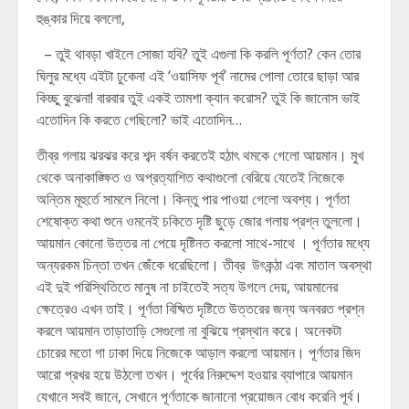
হুঙ্কার দিয়ে বললো,
– তুই থাবড়া খাইলে সোজা হবি? তুই এগুলা কি করলি পূর্ণতা? কেন তোর
ঘিলুর মধ্যে এইটা ঢুকেনা এই ‘ওয়াসিফ পূর্ব’ নামের পোলা তোরে ছাড়া আর
কিচ্ছু বুঝেনা! বারবার তুই একই তামশা ক্যান করোস? তুই কি জানোস ভাই
এতোদিন কি করতে গেছিলো? ভাই এতোদিন…
তীব্র গলায় ঝরঝর করে শব্দ বর্ষন করতেই হঠাৎ থমকে গেলো আয়মান। মুখ
থেকে অনাকাঙ্ক্ষিত ও অপ্রত্যাশিত কথাগুলো বেরিয়ে যেতেই নিজেকে
অন্তিম মূহুর্তে সামলে নিলো। কিন্তু পার পাওয়া গেলো অবশ্য। পূর্ণতা
শেষোক্ত কথা শুনে ওমনেই চকিতে দৃষ্টি ছুড়ে জোর গলায় প্রশ্ন তুললো।
আয়মান কোনো উত্তর না পেয়ে দৃষ্টিনত করলো সাথে-সাথে । পূর্ণতার মধ্যে
অন্যরকম চিন্তা তখন জেঁকে ধরেছিলো। তীব্র উৎকন্ঠা এবং মাতাল অবস্থা
এই দুই পরিস্থিতিতে মানুষ না চাইতেই সত্য উগলে দেয়, আয়মানের
ক্ষেত্রেও এখন তাই। পূর্ণতা বিষ্মিত দৃষ্টিতে উত্তরের জন্য অনবরত প্রশ্ন
করলে আয়মান তাড়াতাড়ি সেগুলো না বুঝিয়ে প্রস্থান করে। অনেকটা
চোরের মতো গা ঢাকা দিয়ে নিজেকে আড়াল করলো আয়মান। পূর্ণতার জিদ
আরো প্রখর হয়ে উঠলো তখন। পূর্বের নিরুদ্দেশ হওয়ার ব্যাপারে আয়মান
যেখানে সবই জানে, সেখানে পূর্ণতাকে জানানো প্রয়োজন বোধ করেনি পূর্ব।