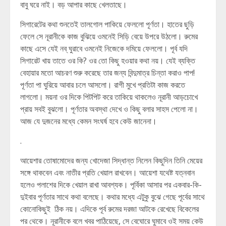
বাবু ঘরে নাই। বড় আপার কাছে খেলতাছে।
সিগারেটের কথা শুনতেই তালগোল পাকিয়ে ফেললো পূর্ণতা। হাতের ছুড়ি
ফেলে সে নূরানীকে কাজ বুঝিয়ে ওমনেই সিড়ি বেয়ে উপরে উঠলো। রুমের
কাছে এসে যেই নব্ ঘুরাবে ওমনেই নিজেকে দমিয়ে ফেললো। পূর্ব যদি
সিগারেট খায় তাতে ওর কি? ওর তো কিছু হওয়ার কথা নয়। যেই ব্যক্তি
বেহায়ার মতো আচরণ শুরু করেছে তার জন্য বিন্দুমাত্র চিন্তা করাও পাপ!
পূর্ণতা পা ঘুরিয়ে আবার চলে আসলো। রাগী মুখে প্রতিটা কাজ করতে
লাগলো। ময়না ওর দিকে পিটপিট করে তাকিয়ে থাকলেও নূরানী আড়চোখে
প্রায় সবই বুঝলো। পূর্ণতার অবস্থা দেখে ও কিছু বলার সাহস পেলো না।
আজ যে দুজনের মধ্যে কেমন সংঘর্ষ হবে কেউ জানেনা।
.
আয়েশার তোষামোদের জন্য খোদেজা সিদ্ধান্ত নিলেন কিছুদিন তিনি মেয়ের
সঙ্গে থাকবেন এবং নাতীর প্রতি খেয়াল রাখবেন। আয়েশা যথেষ্ট যত্নবান
হলেও পলাশের দিকে খেয়াল রাখা আবশ্যক। পূর্বিকা আসার পর একবার-কি-
দুইবার পূর্ণতার সাথে কথা বলেছে। কথার মধ্যে এটুকু বুঝে গেছে পূর্বের সাথে
কোনোকিছুই ঠিক নয়। এদিকে পূর্ব রুমের দরজা আটকে রেখেছে বিকেলের
পর থেকে। নূরানীকে বলে খবর পাঠিয়েছে, সে বেঘোরে ঘুমাবে ওই সময় কেউ