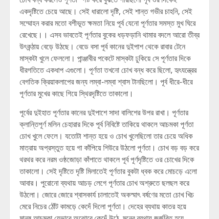
একদৃষ্টিতে চেয়ে আছে। সেই ধারালো দৃষ্টি, সেই শান্ত গভীর চাহনি, সেই
সম্মোহন করার মতো বশীভূত ক্ষমতা নিয়ে পূর্ব যেনো পূর্ণতার সমস্ত মুখ ঘিরে
রেখেছে।। এসব ভাবতেই পূর্ণতার বুকের ধড়ফড়ানি থামার বদলে আরো তীব্র
উৎকন্ঠায় বেড়ে উঠছে। বেডে বসা পূর্ব কানের দুইপাশ থেকে রাবার টেনে
মাস্কটা খুলে ফেললো। পান্ঞ্জাবীর পকেটে মাস্কটা ঢুকিয়ে সে পূর্ণতার দিকে
ধীরগতিতে একধাপ এগুলো। পূর্ণতা তখনো চোখ বন্ধ করে ছিলো, হৃৎযন্ত্রের
বেগতিক ক্রিয়াকলাপের জন্য লম্বা-লম্বা শ্বাস টানছিলো। পূর্ব ধীরে-ধীরে
পূর্ণতার মুখের কাছে গিয়ে স্থিরদৃষ্টিতে তাকালো।
পূর্বের দুইহাত পূর্ণতার কানের দুইপাশে সাদা বালিশের উপর রাখা। পূর্ণতার
ক্লান্তিপূর্ণ মলিন চেহারার দিকে পূর্ব নিবিষ্টে তাকিয়ে থাকলে আচমকা পূর্ণতা
চোখ খুলে ফেলে। যতোটা শান্ত হয়ে ও চোখ খুলেছিলো তার চেয়ে অধিক
মাত্রায় অপ্রস্তুত হয়ে গা কাঁপিয়ে শিউরে উঠলো পূর্ণতা। চোখ বড় বড় করে
থরথর করে নরম ওষ্ঠজোড়া কাঁপাতে থাকলে পূর্ব পূর্ণদৃষ্টিতে ওর চোখের দিকে
তাকালো। সেই দৃষ্টিতে দৃষ্টি মিলাতেই পূর্ণতার বুকটা ধ্বক করে মোচড়ে এলো
আবার। পুরোনো ব্যথায় আচড় লেগে পূর্ণতার চোখ অশ্রুতে ছলছল করে
উঠলো। জোরে জোরে শ্বাসকার্য চালাতেই অকস্মাৎ বর্ষণের মতো চোখ খিচ
মেরে নিচের ঠোঁট কামড়ে কেদেঁ দিলো পূর্ণতা। দেহের ব্যথায় কাতর হয়ে
মানুষ আচমকা যেভাবে অঝোরে কেদেঁ উঠে, মনের ব্যথায় জর্জরিত হয়ে