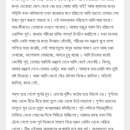
জন্য ভেবেছো জেল থেকে বের হয়ে সোজা বাড়ি যাই? আজ জ্যামের মধ্যে
গাড়িটা যখন আটকালো তখন বারেবারে মনে হচ্ছিলো আমি হয়তো তোমার শেষ
ইচ্ছা পূরণ করতে পারবো না। ওই দমবন্ধকর পরিবেশে আমি মারা যাবো।
আর জীবনেও তোমাকে দেখতে পাবোনা। আমার প্রচুর শ্বাস টান হচ্ছিলো
ওয়াসিফ পূর্ব। ব্যথায় শরীরের হাড্ডি পযর্ন্ত চিনচিন করছিলো। যখন মনেহয়
আমি একটা পাষাণের জন্য দিনরাত কেঁদেছি, শরীরের সব যন্ত্রণা মুখে তালা
লাগিয়ে সহ্য করেছি, সেই পাষাণতুল্য মানুষ আমার সামনে এসে আজ দরদ
দেখাচ্ছে, ভালোবাসা বোঝাচ্ছে, আদরে চুমু খাচ্ছে। আমি চিৎকার করেই
কেদেঁছি পূর্ব, তোমার প্রতিটা যন্ত্রণা দেখে আমি কেদেঁ ফেলেছি। কিন্তু
আমার যন্ত্রণা দেখে তোমার একটুও মায়া হয়নি। আমাকে চার-চারটা মাস তুমি
কষ্ট দিয়েছো। আজ আমি কেনো বেঁচে রইলাম নিজেও জানিনা। সত্যিই
জানিনা, জানা নেই…
শক্ত হয়ে গেলো পূর্বের মুখ। চোখের দৃষ্টিও কঠোর হয়ে উঠলো ওর। পূর্ণতার
কাছ থেকে ধীরে-ধীরে মাথা তুলে বেড থেকে উঠে দাড়ালো। পূর্ণতা দুহাতের
তালুতে মুখ ঢেকে তুমুল অশ্রুধারায় কাঁদছিলো। পূর্ব সেদিকে স্থিরদৃষ্টিতে
তাকিয়ে থেকে পেছনের দিকে পিছিয়ে যাচ্ছিলো। দরজার কাছে যখন পিঠ
ঠেকে গেলো তখন পূর্ব নিজেকে সামলে নিয়ে দ্রুত কেবিন থেকে বেরিয়ে
গেলো। ঠিক ওইসময় আয়মানের মুখোমুখি হয়ে যায় পূর্ব। অপ্রস্তুত হয়ে