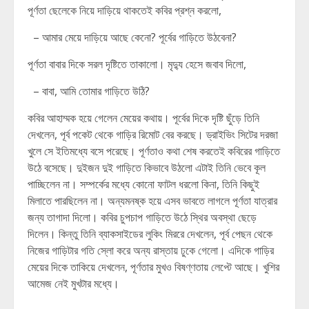
পূর্ণতা ছেলেকে নিয়ে দাড়িয়ে থাকতেই কবির প্রশ্ন করলো,
– আমার মেয়ে দাড়িয়ে আছে কেনো? পূর্বের গাড়িতে উঠবেনা?
পূর্ণতা বাবার দিকে সরল দৃষ্টিতে তাকালো। মৃদ্যু হেসে জবাব দিলো,
– বাবা, আমি তোমার গাড়িতে উঠি?
কবির আহাম্মক হয়ে গেলেন মেয়ের কথায়। পূর্বের দিকে দৃষ্টি ছুঁড়ে তিনি
দেখলেন, পূর্ব পকেট থেকে গাড়ির রিমোট বের করছে। ড্রাইভিং সিটের দরজা
খুলে সে ইতিমধ্যে বসে পরেছে। পূর্ণতাও কথা শেষ করতেই কবিরের গাড়িতে
উঠে বসেছে। দুইজন দুই গাড়িতে কিভাবে উঠলো এটাই তিনি ভেবে কূল
পাচ্ছিলেন না। সম্পর্কের মধ্যে কোনো ফাটল ধরলো কিনা, তিনি কিছুই
মিলাতে পারছিলেন না। অন্যমনষ্ক হয়ে এসব ভাবতে লাগলে পূর্ণতা যাত্রার
জন্য তাগাদা দিলো। কবির চুপচাপ গাড়িতে উঠে স্থির অবস্থা ছেড়ে
দিলেন। কিন্তু তিনি ব্যাকসাইডের লুকিং মিররে দেখলেন, পূর্ব পেছন থেকে
নিজের গাড়িটার গতি স্লো করে অন্য রাস্তায় ঢুকে গেলো। এদিকে গাড়ির
মেয়ের দিকে তাকিয়ে দেখলেন, পূর্ণতার মুখও বিষণ্ণতায় লেপ্টে আছে। খুশির
আমেজ নেই মুখটার মধ্যে।