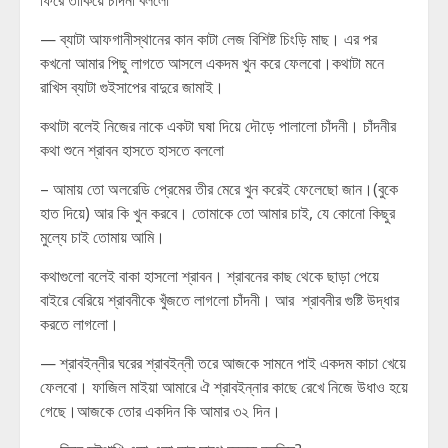
ফিরে তাকিয়ে চাঁদনী বললো
— ব্যাটা আফগানীস্থানের কান কাটা লেজ বিশিষ্ট চিংড়ি মাছ। এর পর
কখনো আমার পিছু লাগতে আসলে একদম খুন করে ফেলবো।কথাটা মনে
রাখিস ব্যাটা গুইসাপের বাদুরে জামাই।
কথাটা বলেই নিজের নাকে একটা ঘষা দিয়ে দৌড়ে পালালো চাঁদনী। চাঁদনীর
কথা শুনে শ্রাবন হাসতে হাসতে বললো
– আমায় তো অলরেডি প্রেমের তীর মেরে খুন করেই ফেলেছো জান।(বুকে
হাত দিয়ে) আর কি খুন করবে। তোমাকে তো আমার চাই, যে কোনো কিছুর
মুল্যে চাই তোমায় আমি।
কথাগুলো বলেই বাকা হাসলো শ্রাবন। শ্রাবনের কাছ থেকে ছাড়া পেয়ে
বাইরে বেরিয়ে শ্রাবনীকে খুঁজতে লাগলো চাঁদনী। আর শ্রাবনীর গুষ্টি উদ্ধার
করতে লাগলো।
— শ্রাবইন্নীর ঘরের শ্রাবইন্নী তরে আজকে সামনে পাই একদম কাচা খেয়ে
ফেলবো। ফাজিল মাইয়া আমারে ঐ শ্রাবইন্নার কাছে রেখে নিজে উধাও হয়ে
গেছে।আজকে তোর একদিন কি আমার ৩২ দিন।