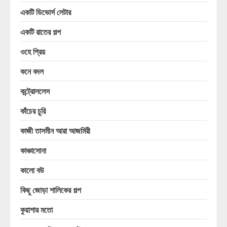
একটি ডিভোর্স লেটার
একটি রাতের গল্প
ওহে প্রিয়
কনে বদল
কন্ট্রোললেস
কাঁচের চুরি
কাজী তাসমীন আরা আজমিরী
কাঞ্চাসোনা
কালো বউ
কিছু জোড়া শালিকের গল্প
কুয়াশার মতো