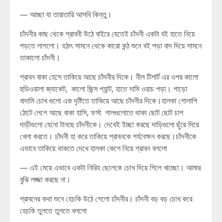
— আচ্ছা যা তারাতারি আসবি কিন্তু।
চাঁদনীর কাছ থেকে শ্রাবনী উঠে বাইরে যেতেই চাঁদনী একটা বই হাতে নিয়ে
পড়তে লাগলো। হঠাৎ সামনে থেকে কারো কন্ঠ শুনে বই পড়া বাদ দিয়ে সামনে
তাকালো চাঁদনী।
শ্রাবন বাকা হেসে তাকিয়ে আছে চাঁদনীর দিকে। নীল টিশার্ট এর ওপর কালো
হুডিওয়ালা জ্যাকেট, কালো জিন্স প্যান্ট, হাতে দামি ওয়াচ পড়া। গাড়ো
বাদামি চোখ গুলো এক দৃষ্টিতে তাকিয়ে আছে চাঁদনীর দিকে।হালকা গোলাপি
ঠোটে লেগে আছে বাকা হাসি, ফর্সা গালগুলোতে থাকা ছোট ছোট চাপ
দাড়ীগুলো যেনো টানছে চাঁদনীকে। দেখেই ইচ্ছা করছে দাড়িগুলো ছুঁয়ে দিয়ে
খেলা করতে। চাঁদনী হা করে তাকিয়ে শ্রাবনকে পর্যবেক্ষন করছে।চাঁদনীকে
এভাবে তাকিয়ে থাকতে দেখে হালকা কেশে নিয়ে শ্রাবন বললো
— এই মেয়ে এভাবে একটা নিরিহ ছেলেকে চোখ দিয়ে গিলে খাচ্ছো। আমার
বুঝি লজ্জা করছে না।
শ্রাবনের কথা শুনে হেচকি উঠে গেলো চাঁদনীর। চাঁদনী বড় বড় চোখ করে
হেচকি তুলতে তুলতে বললো