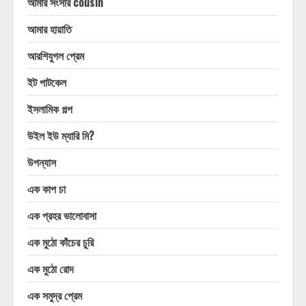
আমার সংসার cousin
আমার হায়াতি
আরশিযুগল প্রেম
ইট পাটকেল
ইসলামিক গল্প
উইল ইউ ম্যারি মি?
উপন্যাস
এক কাপ চা
এক প্রহর ভালোবাসা
এক মুঠো কাঁচের চুরি
এক মুঠো রোদ
এক সমুদ্র প্রেম