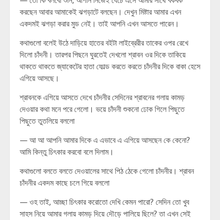
— তো কি বলবো শুনি, আপনি নিজেই যেচে এসে আমার সাথে বকবক
করছেন আবার আমাকেই ঝগড়াটে বলছেন। দেখুন মিষ্টার আমার এখন
একদমই ঝগড়া করার মুড নেই। তাই আপনি এখন আসতে পারেন।
কথাগুলো বলেই উঠে দাড়িয়ে হাতের বইটা লাইব্রেরীর তাকের ওপর রেখে
দিলো চাঁদনী। তারপর পিছনে ঘুরতেই দেখলো শ্রাবন ওর দিকে তাকিয়ে
থাকতে থাকতে জ্যাকেটের হাতা ফোল্ড করতে করতে চাঁদনীর দিকে বাকা হেসে
এগিয়ে আসছে।
শ্রাবনকে এগিয়ে আসতে দেখে চাঁদনীর সেদিনের শ্রাবনের গলায় কামড়
দেওয়ার কথা মনে পরে গেলো। ভয়ে চাঁদনী শুকনো ঢোক গিলে পিছুতে
পিছুতে তুতলিয়ে বললো
— আ আ আপনি আমার দিকে এ এভাবে এ এগিয়ে আসছেন কে কেনো?
আমি কিন্তু চিৎকার করবো বলে দিলাম।
কথাগুলো বলতে বলতে দেওয়ালের সাথে পিঠ ঠেকে গেলো চাঁদনীর। শ্রাবন
চাঁদনীর একদম কাছে চলে গিয়ে বললো
— ওহ তাই, আচ্ছা চিৎকার করোতো দেখি কেমন পারো? সেদিন তো খুব
সাহস নিয়ে আমার গলায় কামড় দিয়ে দৌড়ে পালিয়ে ছিলে? তা এখন সেই