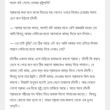
সাহস কই গেলো তোমার দুষ্টুপাখি?
শ্রাবনের কথা শুনে মনের ভিতরে ভয় পেলেও ওপরে নিজের চেহারায় সাহস
এনে বলে উঠলো চাঁদনী
— আমার অনেক সাহস, আপনি যদি আমার সাথে বেশি বারাবারি করেন তো
আমি কিন্তু আবার সেদিনের মতো আপনাকে কামড় দিবো বলে দিলাম।
— ওহ তাই বুঝি? তো ঠিক আছে এই নাও আমি আমার গলা এগিয়ে দিলাম
পারলে সেদিনের মতো কামড় দিয়ে দেখাও তো?
চাঁদনীর একদম কাছে এসে দাড়িয়ে কথাগুলো বললো শ্রাবন। চাঁদনী কি করবে
ভেবে না পেয়ে মনে মনে ঠিক করলো আজকেও কামড় দিয়ে পালাবে। যে
ভাবনা সেই কাজ, চোখ বন্ধ করে শ্রাবনকে কামড় দিতে গেলো চাঁদনী।
কিন্তু হলো তার উল্টো। চাঁদনী কামড় দেওয়ার বদলে শ্রাবনকে কিস করে
বসলো। বিষয়টা অনুভব হতেই চোখ মেলে তাকালো চাঁদনী। আর দেখতে
পেলো শ্রাবন ওর দিকে দুষ্টু হেসে তাকিয়ে আছে। সাথে সাথে চাঁদনী
শ্রাবনকে শরীরের সব শক্তি দিয়ে ধাক্কা দিলো পালানোর জন্যে। কিন্তু
তাতে কোনো লাভ হলো না। কারন শ্রাবন তার জায়গা থেকে এক চুলও
নড়েনি।