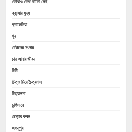
কোথাও কেউ ভালো নেই
ক্যান্সার যুদ্ধ
ক্যামেলিয়া
খুন
ঘেউলের সংসার
চার আনার জীবন
চিঠি
চিত্ত চিরে চৈত্রমাস
চিত্রাঙ্গনা
চুপিসারে
চেম্বার কথন
জলনূপুর