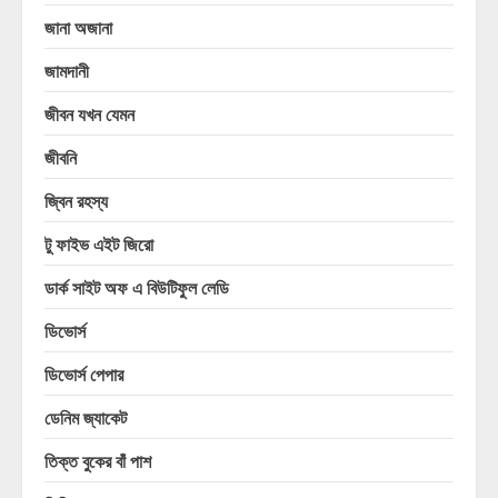
জানা অজানা
জামদানী
জীবন যখন যেমন
জীবনি
জ্বিন রহস্য
টু ফাইভ এইট জিরো
ডার্ক সাইট অফ এ বিউটিফুল লেডি
ডিভোর্স
ডিভোর্স পেপার
ডেনিম জ্যাকেট
তিক্ত বুকের বাঁ পাশ