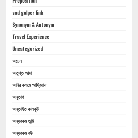
Preposition
sad golper link
Synonym & Antonym
Travel Experience
Uncategorized
অচেন
অতৃপ্ত আত্মা
অনির কলমে আদ্রিয়ান
অনুতাপ
অন্তর্হিত কালকূট
অন্যরকম তুমি
অন্যরকম বউ