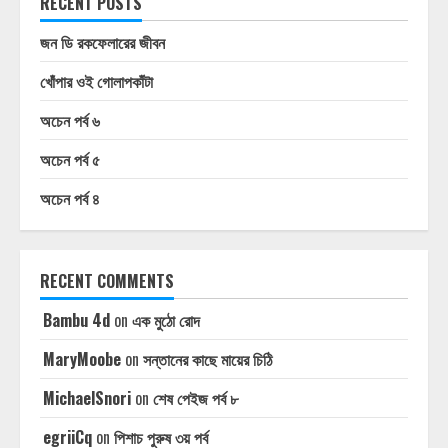
RECENT POSTS
জন ডি রকফেলারের জীবন
খোঁপার ওই গোলাপকাঁটা
অচেন পর্ব ৬
অচেন পর্ব ৫
অচেন পর্ব ৪
RECENT COMMENTS
Bambu 4d
on
এক মুঠো রোদ
MaryMoobe
on
সন্তানের কাছে মায়ের চিঠি
MichaelSnori
on
শেষ পেইজ পর্ব ৮
egriiCq
on
পিশাচ পুরুষ ৩য় পর্ব