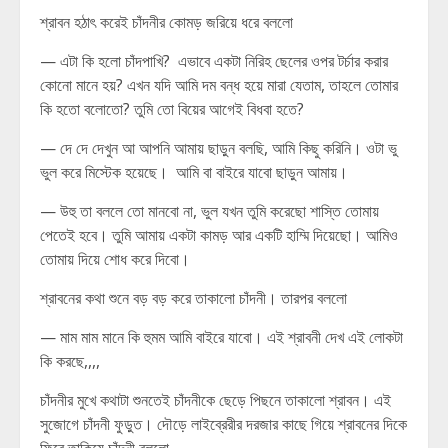
শ্রাবন হঠাৎ করেই চাঁদনীর কোমড় জরিয়ে ধরে বললো
— এটা কি হলো চাঁদপাখি? এভাবে একটা নিরিহ ছেলের ওপর টর্চার করার
কোনো মানে হয়? এখন যদি আমি দম বন্ধ হয়ে মারা যেতাম, তাহলে তোমার
কি হতো বলোতো? তুমি তো বিয়ের আগেই বিধবা হতে?
— দে দে দেখুন আ আপনি আমায় ছাড়ুন বলছি, আমি কিছু করিনি। ওটা ভু
ভুল করে মিস্টেক হয়েছে। আমি বা বাইরে যাবো ছাড়ুন আমায়।
— উহু তা বললে তো মানবো না, ভুল যখন তুমি করেছো শাস্তি তোমায়
পেতেই হবে। তুমি আমায় একটা কামড় আর একটি হাম্মি দিয়েছো। আমিও
তোমায় দিয়ে শোধ করে দিবো।
শ্রাবনের কথা শুনে বড় বড় করে তাকালো চাঁদনী। তারপর বললো
— মাম মাম মানে কি হুমম আমি বাইরে যাবো। এই শ্রাবনী দেখ এই লোকটা
কি করছে,,,,
চাঁদনীর মুখে কথাটা শুনতেই চাঁদনীকে ছেড়ে পিছনে তাকালো শ্রাবন। এই
সুজোগে চাঁদনী ফুড়ুত। দৌড়ে লাইব্রেরীর দরজার কাছে গিয়ে শ্রাবনের দিকে