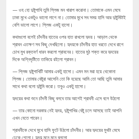
— ওহ হো দুষ্টুপাখি তুমি প্লিজ মন খারাপ করোনা। তোমাকে এমন মেঘে
ঢাকা মুখে একটুও ভালো লাগে না। তোমার মুখে সব সময় হাসি আর দুষ্টুমিটাই
বেশি ভালো লাগে। প্লিজ একটু হাসো।
কথাগুলো বলেই চাঁদনীর হাতের ওপর হাত রাখলো হৃদয়। আড়াল থেকে
শ্রাবন এতক্ষণ সব কিছু দেখছিলো। হৃদয়কে চাঁদনীর হাত ধরতে দেখে রাগে
চোখ মুখ রক্তবর্ণ ধারন করলো শ্রাবনের। হাতের মুঠ শক্ত করে হৃদয়ের
দিকে অগ্নিদৃষ্টিতে তাকিয়ে রইলো শ্রাবন।
— প্লিজ দুষ্টুপাখিটি আমার একটু হাসো। এমন মন মরা হয়ে থেকোনা
প্লিজ। তোমার বেষ্টুরা আসেনি তো কি হয়েছে আমি তো আছি তুমি আমার
সাথে কথা বলো দুষ্টুমি করো। তবুও একটু হাসো।
হৃদয়ের কথা শুনে চাঁদনী কিছু বলবে তার আগেই শ্রাবনী এসে বলে উঠলো
— তার কোনো দরকার নেই হৃদয়, দুষ্টুপাখির বেষ্টু চলে আসছে তাই আপনি
এখন যেতে পারেন।
শ্রাবনীকে দেখে মুখে হাসি ফুটে উঠলো চাঁদনীর। আর হৃদয়ের মুখটা মেঘে
ঢেকে গেলো। হৃদয় মনে মনে বললো