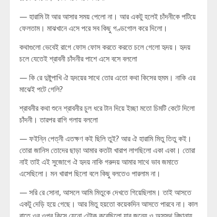
— হারামি টা আর আসার সময় পেলো না। আর একটু হলেই চাঁদনীকে পটিয়ে
ফেলতাম। মাঝখানে এসে পরে সব কিছু গণ্ডগোল করে দিলো।
কথাগুলো ভেবেই রাগে ফোস ফোস করতে করতে চলে গেলো হৃদয়। হৃদয়
চলে যেতেই শ্রাবনী চাঁদনীর পাশে এসে বসে বললো
— কি রে দুষ্টুপাখি ঐ হৃদয়ের সাথে তোর এতো কথা কিসের হুমম। নাকি এর
মাঝেই পটে গেলি?
শ্রাবনীর কথা শুনে শ্রাবনীর চুল ধরে টান দিয়ে ইচ্ছা মতো চিমটি কেটে দিলো
চাঁদনী। তারপর রাগি গলায় বললো
— ফইন্নি পেত্নী এতক্ষণ কই ছিলি তুই? আর ঐ হারামি মিতু তিতু কই।
তোরা জানিস তোদের ছাড়া আমার কতটা খারাপ লাগছিলো একা একা। তোরা
নাই তাই এই সুজোগে ঐ হৃদয় নাকি গরুদয় আমার সাথে ভাব জমাতে
এসেছিলো। মন খারাপ ছিলো বলে কিছু বলতেও পারলাম না।
— সরি রে সোনা, আসলে আমি মিতুকে দেখতে গিয়েছিলাম। তাই আসতে
একটু দেড়ি হয়ে গেছে। আর মিতু হয়তো কয়েকদিন আসতে পারবে না। কাল
রাতে ওর ওপর কিসে যেনো এটাক করেছিলো যার জন্যে ও অসুস্থ বিছানায়