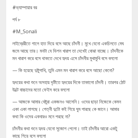
#ভ্যাম্পায়ার বর
পর্ব ৮
#M_Sonali
লাইব্রেরীতে গালে হাত দিয়ে বসে আছে চাঁদনী। মুখে যেনো একচিলতে মেঘ
জমে আছে তার। মনটা যে ভিশন খারাপ তা দেখেই বোঝা যাচ্ছে। চাঁদনীকে
মন খারাপ করে বসে থাকতে দেখে হৃদয় এসে চাঁদনীর মুখামুখি বসে বললো
— কি হয়েছে দুষ্টুপাখি, তুমি এমন মন খারাপ করে বসে আছো কেনো?
হৃদয়ের কথা শুনে অসহায় দৃষ্টিতে হৃদয়ের দিকে তাকালো চাঁদনী। তারপর ঠোট
উল্টে বাচ্চাদের মতো ফেইস করে বললো
— আজকে আমার বেষ্টুরা একজনও আসেনি। ওদের ছাড়া নিজেকে কেমন
একা একা লাগছে। পেত্নী দুটো কই গিয়ে ঘুম পারছে কে জানে। আমার
কথা কি ওদের একবারও মনে পরছে না?
চাঁদনীর কথা শুনে হৃদয় যেনো সুজোগ পেলো। তাই চাঁদনীর আরো একটু
কাছে গিয়ে বসে বললো