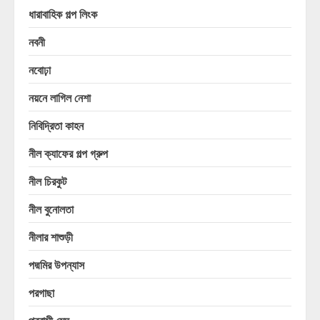
ধারাবাহিক গল্প লিংক
নবনী
নবোঢ়া
নয়নে লাগিল নেশা
নিবিদ্রিতা কাহন
নীল ক্যাফের গল্প গ্রুপ
নীল চিরকুট
নীল বুনোলতা
নীলার শাশুড়ী
পদ্মমির উপন্যাস
পরগাছা