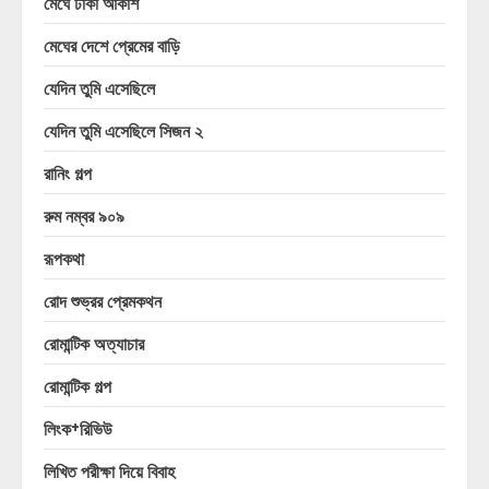
মেঘে ঢাকা আকাশ
মেঘের দেশে প্রেমের বাড়ি
যেদিন তুমি এসেছিলে
যেদিন তুমি এসেছিলে সিজন ২
রানিং গল্প
রুম নম্বর ৯০৯
রূপকথা
রোদ শুভ্রর প্রেমকথন
রোমান্টিক অত্যাচার
রোমান্টিক গল্প
লিংক+রিভিউ
লিখিত পরীক্ষা দিয়ে বিবাহ