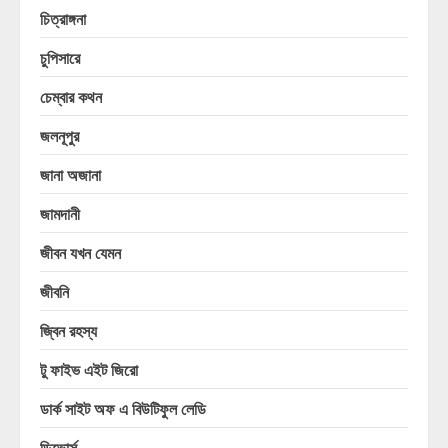
চিত্রাঙ্গনা
চুপিসারে
চেম্বার কথন
জলনূপুর
জানা অজানা
জামদানী
জীবন যখন যেমন
জীবনি
জ্বিন রহস্য
টু ফাইভ এইট জিরো
ডার্ক সাইট অফ এ বিউটিফুল লেডি
ডিভোর্স