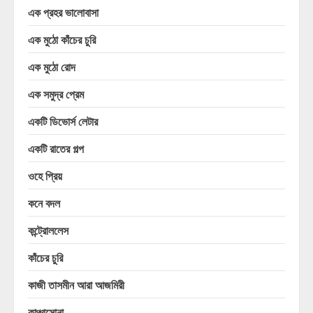
এক প্রহর ভালোবাসা
এক মুঠো কাঁচের চুরি
এক মুঠো রোদ
এক সমুদ্র প্রেম
একটি ডিভোর্স লেটার
একটি রাতের গল্প
ওহে প্রিয়
কনে বদল
কন্ট্রোললেস
কাঁচের চুরি
কাজী তাসমীন আরা আজমিরী
কাঞ্চাসোনা