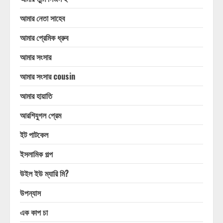
আমার নেতা সাহেব
আমার প্রেমিক ধ্রুব
আমার সংসার
আমার সংসার cousin
আমার হায়াতি
আরশিযুগল প্রেম
ইট পাটকেল
ইসলামিক গল্প
উইল ইউ ম্যারি মি?
উপন্যাস
এক কাপ চা