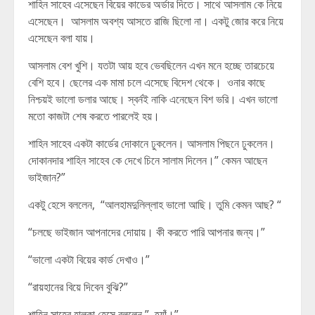
শাহিন সাহেব এসেছেন বিয়ের কাডের অর্ডার দিতে। সাথে আসলাম কে নিয়ে
এসেছেন। আসলাম অবশ্য আসতে রাজি ছিলো না। একটু জোর করে নিয়ে
এসেছেন বলা যায়।
আসলাম বেশ খুশি। যতটা আয় হবে ভেবছিলেন এখন মনে হচ্ছে তারচেয়ে
বেশি হবে। ছেলের এক মামা চলে এসেছে বিদেশ থেকে। ওনার কাছে
নিশ্চয়ই ভালো ডলার আছে। স্বর্নই নাকি এনেছেন বিশ ভরি। এখন ভালো
মতো কাজটা শেষ করতে পারলেই হয়।
শাহিন সাহেব একটা কার্ডের দোকানে ঢুকলেন। আসলাম পিছনে ঢুকলেন।
দোকানদার শাহিন সাহেব কে দেখে চিনে সালাম দিলেন।” কেমন আছেন
ভাইজান?”
একটু হেসে বললেন, “আলহামদুলিল্লাহ ভালো আছি। তুমি কেমন আছ? “
“চলছে ভাইজান আপনাদের দোয়ায়। কী করতে পারি আপনার জন্য।”
“ভালো একটা বিয়ের কার্ড দেখাও।”
“রায়হানের বিয়ে দিবেন বুঝি?”
শাহিন সাহেব হালকা হেসে বললেন,” হ্যাঁ।”