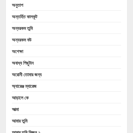
অনুতাপ
অন্তর্হিত কালকূট
অন্যরকম তুমি
অন্যরকম বউ
অপেক্ষা
অবাধ্য পিছুটান
অরোনী তোমার জন্য
অ্যারেঞ্জ ম্যারেজ
আড়ালে কে
আত্মা
আমার তুমি
আমার তুমি সিজন ২