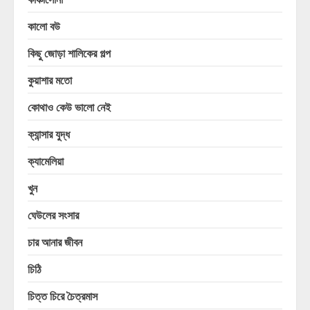
কালো বউ
কিছু জোড়া শালিকের গল্প
কুয়াশার মতো
কোথাও কেউ ভালো নেই
ক্যান্সার যুদ্ধ
ক্যামেলিয়া
খুন
ঘেউলের সংসার
চার আনার জীবন
চিঠি
চিত্ত চিরে চৈত্রমাস