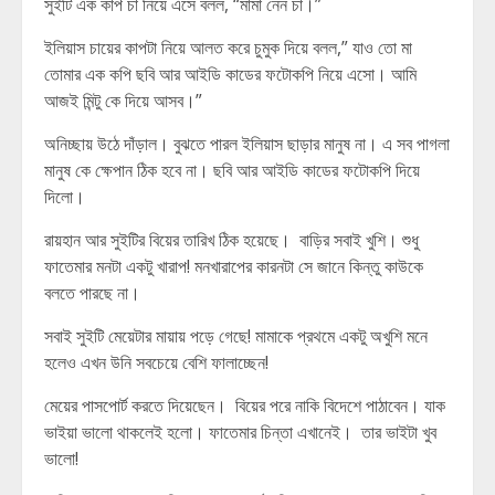
সুইটি এক কাপ চা নিয়ে এসে বলল, “মামা নেন চা।”
ইলিয়াস চায়ের কাপটা নিয়ে আলত করে চুমুক দিয়ে বলল,” যাও তো মা
তোমার এক কপি ছবি আর আইডি কাডের ফটোকপি নিয়ে এসো। আমি
আজই মিন্টু কে দিয়ে আসব।”
অনিচ্ছায় উঠে দাঁড়াল। বুঝতে পারল ইলিয়াস ছাড়ার মানুষ না। এ সব পাগলা
মানুষ কে ক্ষেপান ঠিক হবে না। ছবি আর আইডি কাডের ফটোকপি দিয়ে
দিলো।
রায়হান আর সুইটির বিয়ের তারিখ ঠিক হয়েছে। বাড়ির সবাই খুশি। শুধু
ফাতেমার মনটা একটু খারাপ! মনখারাপের কারনটা সে জানে কিন্তু কাউকে
বলতে পারছে না।
সবাই সুইটি মেয়েটার মায়ায় পড়ে গেছে! মামাকে প্রথমে একটু অখুশি মনে
হলেও এখন উনি সবচেয়ে বেশি ফালাচ্ছেন!
মেয়ের পাসপোর্ট করতে দিয়েছেন। বিয়ের পরে নাকি বিদেশে পাঠাবেন। যাক
ভাইয়া ভালো থাকলেই হলো। ফাতেমার চিন্তা এখানেই। তার ভাইটা খুব
ভালো!