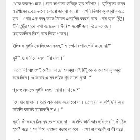
থেকে করলেও চলে। তবে ভাগনের হানিমুন হবে মরিশাস। হানিমুনের জন্য
মরিশাসের চেয়ে ভালো কোনো জায়গা হয় না। এখনি ভিসার ব্যবস্থা করতে
হবে। ওনার এক বন্ধু আছে ট্রাবল এজেন্সির ব্যবসা করে। নাম হলো মিন্টু।
উনি মিন্টুর সাথে কথা বলেছেন। উনি পাসপোর্ট জমা দিতে বলেছেন
দুইয়েকদিনে ভিসা করে দিতে পারবে।
ইলিয়াস সুইটি কে জিজ্ঞেস করল,” মা তোমার পাসপোর্ট আছে না?”
সুইটি হাসি দিয়ে বলল, “না মামা।”
“বলো কি! পাসপোর্ট নেই। আচ্ছা সমস্যা নাই মিন্টু কে বললে সব ব্যবস্থা
করে দিবে। ও আবার এ সব লাইন খুব ভালো বুঝে।”
প্রসঙ্গ এড়াতে সুইটি বলল, “মামা চা খাবেন?”
“সে খাওয়া যায়। তুমি এক কাজ করো তো মা। তোমার এক কপি ছবি আর
আইডি কার্ডের ফটোকপি দাও। “
সুইটি কী করবে ঠিক বুঝতে পারছে না। আইডি কার্ড আর ছবি দেয়াটা কী ঠিক
হবে? পরে এ সব দিয়ে ঝামেলা করবে না তো। এখন না করবেই বা কী করে!