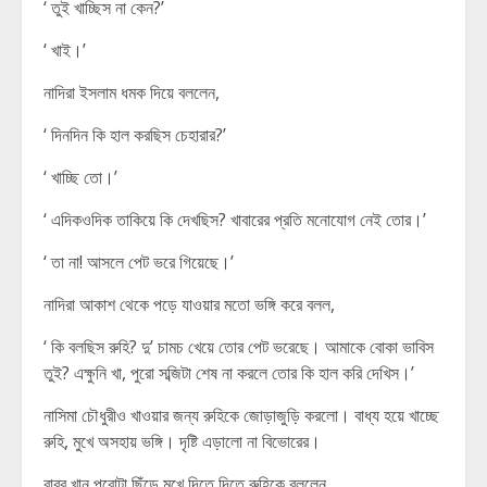
‘ তুই খাচ্ছিস না কেন?’
‘ খাই।’
নাদিরা ইসলাম ধমক দিয়ে বললেন,
‘ দিনদিন কি হাল করছিস চেহারার?’
‘ খাচ্ছি তো।’
‘ এদিকওদিক তাকিয়ে কি দেখছিস? খাবারের প্রতি মনোযোগ নেই তোর।’
‘ তা না! আসলে পেট ভরে গিয়েছে।’
নাদিরা আকাশ থেকে পড়ে যাওয়ার মতো ভঙ্গি করে বলল,
‘ কি বলছিস রুহি? দু’ চামচ খেয়ে তোর পেট ভরেছে। আমাকে বোকা ভাবিস
তুই? এক্ষুনি খা, পুরো সব্জিটা শেষ না করলে তোর কি হাল করি দেখিস।’
নাসিমা চৌধুরীও খাওয়ার জন্য রুহিকে জোড়াজুড়ি করলো। বাধ্য হয়ে খাচ্ছে
রুহি, মুখে অসহায় ভঙ্গি। দৃষ্টি এড়ালো না বিভোরের।
বাবর খান পরোটা ছিঁড়ে মুখে দিতে দিতে রুহিকে বললেন,