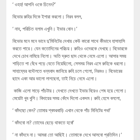
‘ ওহহ! আপনি ওকে চিনেন?’
বিভোর রুহির দিকে ইশারা করলো। নিরব বলল,
‘ নাহ, পরিচিত হলাম এখুনি। ইভার বোন।’
বিভোর মনে মনে ভাবে দু’মিনিটের দেখায় কেউ কারো সাথে কীভাবে হাসাহাসি
করতে পারে। যেন কতোদিনের পরিচয়। রুহিও ওদেরকে দেখছে। বিভোরকে
দেখে চোখ নামিয়ে নিলো। অতি দ্রুত ছাদ থেকে নেমে এলো। আসার সময়
শাড়িতে পা বেঁধে পড়ে যেতে নিয়েছিলো, সেসময় নিরব এসে রুহিকে ধরলো।
সাহায্যের বদৌলতে ধন্যবাদ জানিয়ে রুহি চলে গেলো, নিরবও। বিভোরের
ছাদে একা আর ভালো লাগছেনা, তাই নিচে নেমে এলো।
কাজি এলো সাড়ে পাঁচটায়। দেখতে দেখতে ইভার বিয়েও শেষ হয়ে গেলো।
মেয়েটা খুব খুশি। বিদায়ের সময় কেঁদে দিলো একদম। রুহি হেসে বললো,
‘ কাঁদছো কেন? তোমার শ্বশুরবাড়ি এখান থেকে পাঁচ মিনিটের পথ!’
‘ কাঁদবো না? তোদের ছেড়ে থাকতে হবে!’
‘ না কাঁদবে না। আমরা তো আছিই। তোমাকে দেখে আসবো প্রতিদিন।’