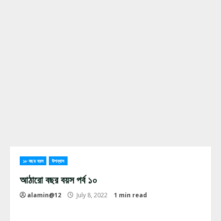
১৮ বছর বয়স
উপন্যাস
আঠারো বছর বয়স পর্ব ১০
alamin@12
July 8, 2022
1 min read