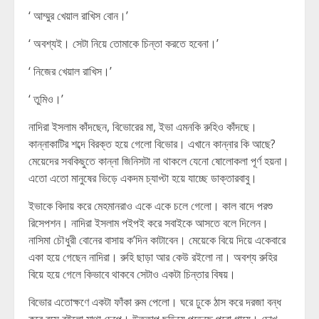
‘ আম্মুর খেয়াল রাখিস বোন।’
‘ অবশ্যই। সেটা নিয়ে তোমাকে চিন্তা কর‍তে হবেনা।’
‘ নিজের খেয়াল রাখিস।’
‘ তুমিও।’
নাদিরা ইসলাম কাঁদছেন, বিভোরের মা, ইভা এমনকি রুহিও কাঁদছে।
কান্নাকাটির শব্দে বিরক্ত হয়ে গেলো বিভোর। এখানে কান্নার কি আছে?
মেয়েদের সবকিছুতে কান্না জিনিসটা না থাকলে যেনো ষোলোকলা পূর্ণ হয়না।
এতো এতো মানুষের ভিড়ে একদম চ্যাপ্টা হয়ে যাচ্ছে ডাক্তারবাবু।
ইভাকে বিদায় করে মেহমানরাও একে একে চলে গেলো। কাল বাদে পরশু
রিসেপশন। নাদিরা ইসলাম পইপই করে সবাইকে আসতে বলে দিলেন।
নাসিমা চৌধুরী বোনের বাসায় ক’দিন কাটাবেন। মেয়েকে বিয়ে দিয়ে একেবারে
একা হয়ে গেছেন নাদিরা। রুহি ছাড়া আর কেউ রইলো না। অবশ্য রুহির
বিয়ে হয়ে গেলে কিভাবে থাকবে সেটাও একটা চিন্তার বিষয়।
বিভোর এতোক্ষণে একটা ফাঁকা রুম পেলো। ঘরে ঢুকে ঠাস করে দরজা বন্ধ