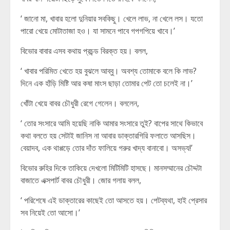
‘ জানো মা, খাবার হলো দুনিয়ার সবকিছু। খেলে লাভ, না খেলে লস। যতো
পারো খেয়ে মোটাতাজা হও। যা সামনে পাবে গপগপিয়ে খাবে।’
বিভোর বাবার এসব কথায় প্রচন্ড বিরক্ত হয়। বলল,
‘ খাবার পরিমিত খেতে হয় বুঝলে আব্বু। অবশ্য তোমাকে বলে কি লাভ?
দিনে এক হাঁড়ি মিষ্টি আর কষা মাংস ছাড়া তোমার পেট তো চলেই না।’
খোঁটা খেয়ে বাবর চৌধুরী রেগে গেলেন। বললেন,
‘ তোর সংসারে আমি হয়েছি নাকি আমার সংসারে তুই? বাপের সাথে কিভাবে
কথা বলতে হয় সেটাই জানিস না আবার ডাক্তারগিরি ফলাতে আসছিস।
বেয়াদব, এক থাপ্পড়ে তোর দাঁত ফালিয়ে গরুর খাদ্য বানাবো। অসভ্য!’
বিভোর রুহির দিকে তাকিয়ে দেখলো মিটিমিটি হাসছে। মানসম্মানের চৌদ্দটা
বাজাতে এক্সপার্ট বাবর চৌধুরী। জোর গলায় বলল,
‘ পরিশেষে এই ডাক্তারের কাছেই তো আসতে হয়। পেটব্যথা, হাই প্রেসার
সব নিয়েই তো আসো।’