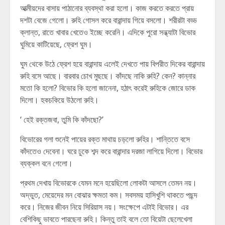
আত্মীয়দের বাসায় পাঠানোর ব্যবস্থা করা হলো। কাজ করতে করতে প্রায়
দশটা বেজে গেলো। রুহি গোসল করে বারান্দায় গিয়ে বসলো। শরীরটা বড্ড
ক্লান্ত, রাতে খাবার খেতেও ইচ্ছে করেনি। এদিকে পুরো সন্ধ্যাটা বিভোর
ঘুমিয়ে কাটিয়েছে, ফ্রেশ ঘুম।
ঘুম থেকে উঠে ফ্রেশ হয়ে বারান্দায় এলেই দেখতে পায় বিপরীত দিকের বারান্দায়
রুহি বসে আছে। বারবার চোখ মুছছে। কাঁদছে নাকি রুহি? কেন? কান্নার
মতো কি হলো? বিভোর কি হলো জানেনা, হঠাৎ করেই রুহিকে জোরে ডাক
দিলো। হকচকিয়ে উঠলো রুহি।
‘ হেই রক্তজবা, তুমি কি কাঁদছো?’
বিভোরের গলা শুনেই পায়ের রক্ত মাথায় চড়লো রুহির। শান্তিতে বসে
কাঁদতেও দেবেনা। ঘরে ঢুকে শব্দ করে বারান্দার দরজা লাগিয়ে দিলো। বিভোর
ব্যক্কল বনে গেলো।
প্রথম দেখায় বিভোরকে যেমন মনে হয়েছিলো লোকটা আসলে তেমন নয়।
অদ্ভুত, মেয়েদের মন বোঝার ক্ষমতা কম। সবসময় হাসিখুশি থাকতে পছন্দ
করে। নিজের জীবন নিয়ে সিরিয়াস নয়। সংক্ষেপে এটাই বিভোর। এর
বেশিকিছু ভাবতে পারছেনা রুহি। কিন্তু তাই বলে তো বিয়েটা ছেলেখেলা