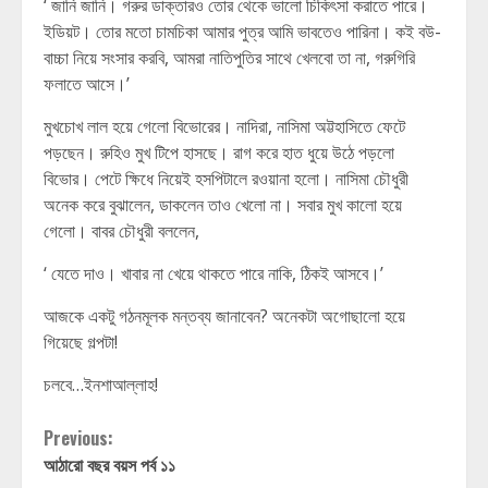
‘ জানি জানি। গরুর ডাক্তারও তোর থেকে ভালো চিকিৎসা করাতে পারে।
ইডিয়ট। তোর মতো চামচিকা আমার পুত্র আমি ভাবতেও পারিনা। কই বউ-
বাচ্চা নিয়ে সংসার করবি, আমরা নাতিপুতির সাথে খেলবো তা না, গরুগিরি
ফলাতে আসে।’
মুখচোখ লাল হয়ে গেলো বিভোরের। নাদিরা, নাসিমা অট্টহাসিতে ফেটে
পড়ছেন। রুহিও মুখ টিপে হাসছে। রাগ করে হাত ধুয়ে উঠে পড়লো
বিভোর। পেটে ক্ষিধে নিয়েই হসপিটালে রওয়ানা হলো। নাসিমা চৌধুরী
অনেক করে বুঝালেন, ডাকলেন তাও খেলো না। সবার মুখ কালো হয়ে
গেলো। বাবর চৌধুরী বললেন,
‘ যেতে দাও। খাবার না খেয়ে থাকতে পারে নাকি, ঠিকই আসবে।’
আজকে একটু গঠনমূলক মন্তব্য জানাবেন? অনেকটা অগোছালো হয়ে
গিয়েছে গল্পটা!
চলবে…ইনশাআল্লাহ!
Continue
Previous:
আঠারো বছর বয়স পর্ব ১১
Reading