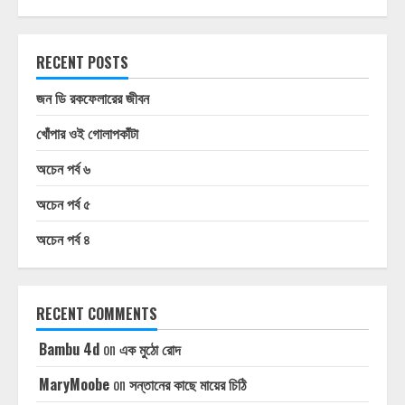
RECENT POSTS
জন ডি রকফেলারের জীবন
খোঁপার ওই গোলাপকাঁটা
অচেন পর্ব ৬
অচেন পর্ব ৫
অচেন পর্ব ৪
RECENT COMMENTS
Bambu 4d
on
এক মুঠো রোদ
MaryMoobe
on
সন্তানের কাছে মায়ের চিঠি