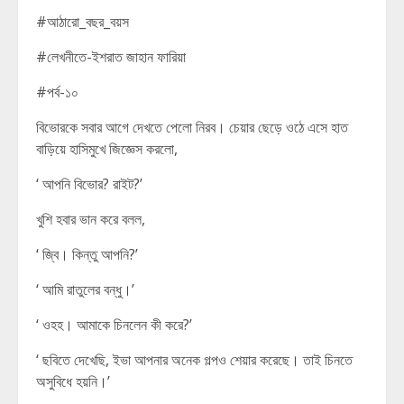
#আঠারো_বছর_বয়স
#লেখনীতে-ইশরাত জাহান ফারিয়া
#পর্ব-১০
বিভোরকে সবার আগে দেখতে পেলো নিরব। চেয়ার ছেড়ে ওঠে এসে হাত
বাড়িয়ে হাসিমুখে জিজ্ঞেস করলো,
‘ আপনি বিভোর? রাইট?’
খুশি হবার ভান করে বলল,
‘ জ্বি। কিন্তু আপনি?’
‘ আমি রাতুলের বন্ধু।’
‘ ওহহ। আমাকে চিনলেন কী করে?’
‘ ছবিতে দেখেছি, ইভা আপনার অনেক গল্পও শেয়ার করেছে। তাই চিনতে
অসুবিধে হয়নি।’