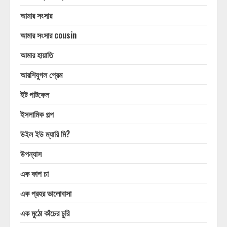
আমার সংসার
আমার সংসার cousin
আমার হায়াতি
আরশিযুগল প্রেম
ইট পাটকেল
ইসলামিক গল্প
উইল ইউ ম্যারি মি?
উপন্যাস
এক কাপ চা
এক প্রহর ভালোবাসা
এক মুঠো কাঁচের চুরি