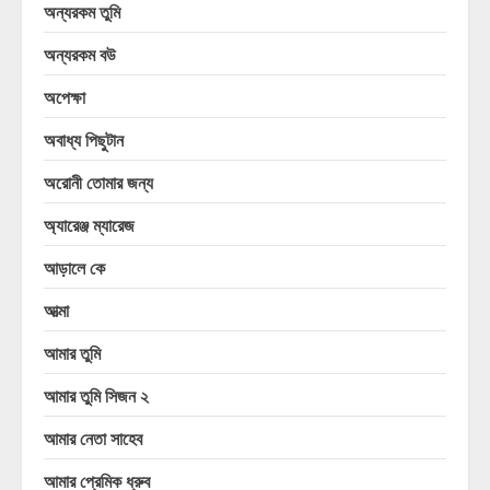
অন্যরকম তুমি
অন্যরকম বউ
অপেক্ষা
অবাধ্য পিছুটান
অরোনী তোমার জন্য
অ্যারেঞ্জ ম্যারেজ
আড়ালে কে
আত্মা
আমার তুমি
আমার তুমি সিজন ২
আমার নেতা সাহেব
আমার প্রেমিক ধ্রুব