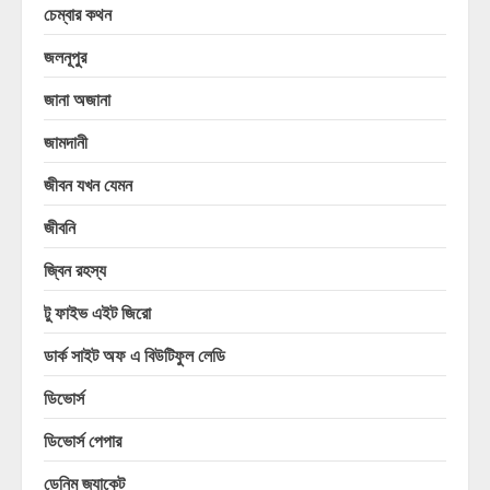
চেম্বার কথন
জলনূপুর
জানা অজানা
জামদানী
জীবন যখন যেমন
জীবনি
জ্বিন রহস্য
টু ফাইভ এইট জিরো
ডার্ক সাইট অফ এ বিউটিফুল লেডি
ডিভোর্স
ডিভোর্স পেপার
ডেনিম জ্যাকেট