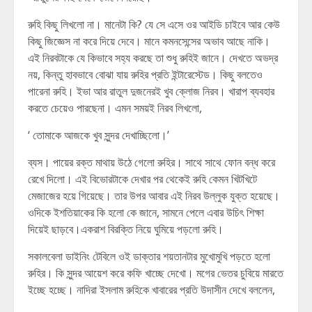
রুহি কিছু লিখলো না। মানেটা কি? যে সে এসে ওর আইডি চাইবে আর কেউ
কিছু জিজ্ঞেস না করে দিয়ে দেবে। মানে কমনসেন্সের অভাব আছে নাকি।
এই নিরবটাকে যে কিভাবে সহ্য করছে তা শুধু রুহিই জানে। দেখতে অভদ্র
নয়, কিন্তু হাবভাবে বোঝা যায় রুহির প্রতি ইন্টারেস্টেড। কিছু বলতেও
পারেনা রুহি। ইভা আর রাতুল দুজনেরই খুব ক্লোজ নিরব। খারাপ ব্যবহার
করতে চেয়েও পারছেনা। এমন সময়ই নিরব লিখলো,
‘ তোমাকে আজকে খুব সুন্দর দেখাচ্ছিলো।’
ব্যস। পায়ের রক্ত মাথায় উঠে গেলো রুহির। সাথে সাথে ফোন বন্ধ করে
রেখে দিলো। এই বিভোরটাকে দেখার পর থেকেই রুহি কেমন খিটখিটে
মেজাজের হয়ে গিয়েছে। তার উপর আবার এই নিরব উল্লুক যুক্ত হয়েছে।
ওদিকে ইশতিয়াকের কি হলো কে জানে, সামনে পেলে এবার উচিৎ শিক্ষা
দিয়েই ছাড়বে।একরাশ বিরক্তি নিয়ে ঘুমিয়ে পড়লো রুহি।
সকালবেলা ডাইনিং টেবিলে ওই ডাক্তার শয়তানটার মুখোমুখি পড়তে হলো
রুহির। কি সুন্দর আয়েশ করে কফি খাচ্ছে দেখো। মগের ভেতর চুবিয়ে মারতে
ইচ্ছে হচ্ছে। নাদিরা ইসলাম রুহিকে খাবারের প্রতি উদাসীন দেখে বললেন,