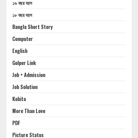
১৬ বছর বয়স
১৮ বছর বয়স
Bangla Short Story
Computer
English
Golper Link
Job + Admission
Job Solution
Kobita
More Than Love
PDF
Picture Status