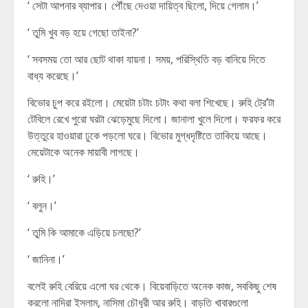
‘ সেটা আপনার ব্যাপার। পৌঁছে দেওয়া দায়িত্ব ছিলো, দিয়ে গেলাম।’
‘ তুমি খুব বড় হয়ে গেছো তাইনা?’
‘ সবসময় তো আর ছোট থাকা যায়না। সময়, পরিস্থিতি বড় বানিয়ে দিতে
বাধ্য করেছে।’
বিভোর চুপ করে রইলো। মেয়েটা চটাং চটাং কথা বলা শিখেছে। রুহি ট্রে’টা
টেবিলে রেখে পুরো ঘরটা ঝেড়েমুছে দিলো। জানালা খুলে দিলো। ফরফর করে
উত্তুরে হাওয়ারা ঢুকে পড়লো ঘরে। বিভোর মুগ্ধদৃষ্টিতে তাকিয়ে আছে।
মেয়েটাকে অনেক মায়াবী লাগছে।
‘ রুহি।’
‘ বলুন।’
‘ তুমি কি আমাকে এড়িয়ে চলছো?’
‘ জানিনা।’
বলেই রুহি বেরিয়ে এলো ঘর থেকে। বিয়েবাড়িতে অনেক কাজ, সবকিছু শেষ
করলো নাদিরা ইসলাম, নাসিমা চৌধুরী আর রুহি। বাড়তি খাবারগুলো