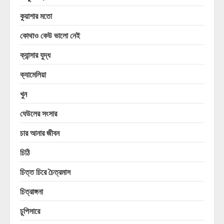
কুয়াশার মতো
কোথাও কেউ ভালো নেই
ক্যান্সার যুদ্ধ
ক্যামেলিয়া
খুন
ঘেউলের সংসার
চার আনার জীবন
চিঠি
চিত্ত চিরে চৈত্রমাস
চিত্রাঙ্গনা
চুপিসারে