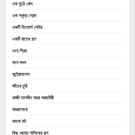
এক মুঠো রোদ
এক সমুদ্র প্রেম
একটি ডিভোর্স লেটার
একটি রাতের গল্প
ওহে প্রিয়
কনে বদল
কন্ট্রোললেস
কাঁচের চুরি
কাজী তাসমীন আরা আজমিরী
কাঞ্চাসোনা
কালো বউ
কিছু জোড়া শালিকের গল্প