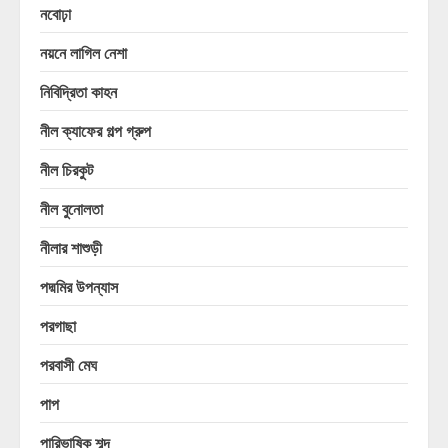
নবোঢ়া
নয়নে লাগিল নেশা
নিবিদ্রিতা কাহন
নীল ক্যাফের গল্প গ্রুপ
নীল চিরকুট
নীল বুনোলতা
নীলার শাশুড়ী
পদ্মমির উপন্যাস
পরগাছা
পরবাসী মেঘ
পাপ
পারিভাষিক শব্দ