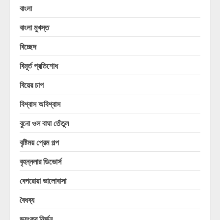
বাংলা
বাংলা মুখস্ত
বিচ্ছেদ
বিমূর্ত প্রতিশোধ
বিয়ের চাপ
বিশ্বাস অবিশ্বাস
বুনো ওল বাঘা তেঁতুল
বৃষ্টিময় প্রেম গল্প
বৃহন্নলার ডিভোর্স
বেপরোয়া ভালোবাসা
বৈধব্য
ভয়ংকর নির্জন