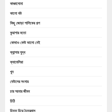
কাঞ্চাসোনা
কালো বউ
কিছু জোড়া শালিকের গল্প
কুয়াশার মতো
কোথাও কেউ ভালো নেই
ক্যান্সার যুদ্ধ
ক্যামেলিয়া
খুন
ঘেউলের সংসার
চার আনার জীবন
চিঠি
চিত্ত চিরে চৈত্রমাস