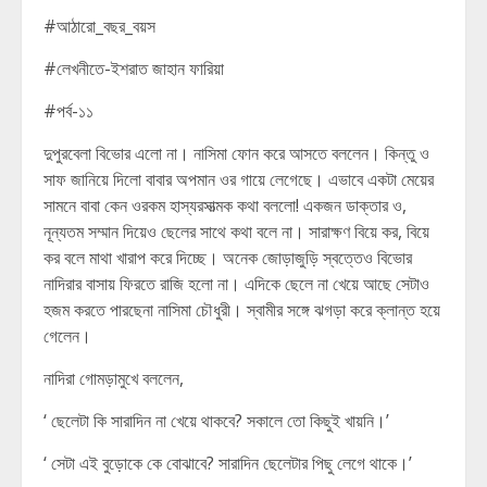
#আঠারো_বছর_বয়স
#লেখনীতে-ইশরাত জাহান ফারিয়া
#পর্ব-১১
দুপুরবেলা বিভোর এলো না। নাসিমা ফোন করে আসতে বললেন। কিন্তু ও
সাফ জানিয়ে দিলো বাবার অপমান ওর গায়ে লেগেছে। এভাবে একটা মেয়ের
সামনে বাবা কেন ওরকম হাস্যরসাত্মক কথা বললো! একজন ডাক্তার ও,
নূন্যতম সম্মান দিয়েও ছেলের সাথে কথা বলে না। সারাক্ষণ বিয়ে কর, বিয়ে
কর বলে মাথা খারাপ করে দিচ্ছে। অনেক জোড়াজুড়ি স্বত্তেও বিভোর
নাদিরার বাসায় ফিরতে রাজি হলো না। এদিকে ছেলে না খেয়ে আছে সেটাও
হজম করতে পারছেনা নাসিমা চৌধুরী। স্বামীর সঙ্গে ঝগড়া করে ক্লান্ত হয়ে
গেলেন।
নাদিরা গোমড়ামুখে বললেন,
‘ ছেলেটা কি সারাদিন না খেয়ে থাকবে? সকালে তো কিছুই খায়নি।’
‘ সেটা এই বুড়োকে কে বোঝাবে? সারাদিন ছেলেটার পিছু লেগে থাকে।’