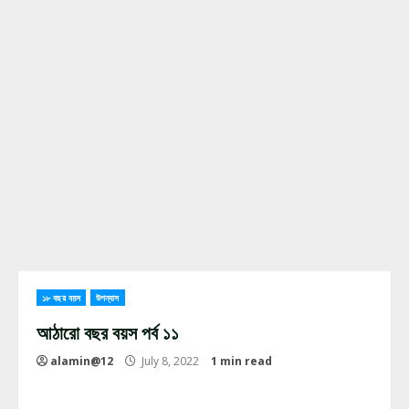
১৮ বছর বয়স
উপন্যাস
আঠারো বছর বয়স পর্ব ১১
alamin@12
July 8, 2022
1 min read