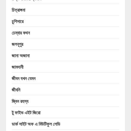
চিত্রাঙ্গনা
চুপিসারে
চেম্বার কথন
জলনূপুর
জানা অজানা
জামদানী
জীবন যখন যেমন
জীবনি
জ্বিন রহস্য
টু ফাইভ এইট জিরো
ডার্ক সাইট অফ এ বিউটিফুল লেডি