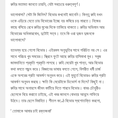
রুহির মতামত জানতে চায়নি, যেটা সবচেয়ে গুরুত্বপূর্ণ।
ভালোবাসা? সেটা কি জিনিস? বিভোর কখনোই জানেনি। কিন্তু রুহি যখন
ওকে এড়িয়ে যেতে চায় বিভোরের ইচ্ছে হয় কষিয়ে চড় মারতে। নিজের
কাছে বসিয়ে রেখে রুহির মুখের দিকে তাকিয়ে থাকতে। রুহির অভিমান আর
বিভোরের অধিকারবোধ, দুটোই সত্য। তবে কি ওরা দুজন দুজনকে
ভালোবাসে?
হতভম্ব হয়ে গেলো বিভোর। এইরকম অনুভূতির সাথে পরিচিত নয় সে। এর
সাথে পরিচয় খুব সময়ের। স্ক্রিনে ফুটে আছে রুহির হাসিমাখা মুখ। সবুজ
জামদানিতে প্রকৃতি প্রকৃতি লাগছে। রুহি মেয়েটা খুব শান্ত, আর বিভোর
কথা বলতে পছন্দ করে। বিজ্ঞানের ভাষায় বলতে গেলে, বিপরীত ধর্মী চার্জ
একে অপরের প্রতি আকর্ষণ অনুভব করে। এই মুহূর্তে বিভোরও রুহির প্রতি
আকর্ষণ অনুভব করছে। ক্ষতি কি মেয়েটাকে ডিভোর্স না দিলে? কিছুই না।
রুহির সাথে অনায়সে জীবন কাটিয়ে দিতে পারবে বিভোর। বাবর চৌধুরীও
ছেলেকে বিয়ে করাতে চাইছে, এই খবর জানলে বোধহয় আনন্দে লাফিয়ে
উঠবে। তার ছেলে বিবাহিত। শীতল কণ্ঠে বিভোর স্বগোতক্তি করলো,
‘ তোমাকে আমার চাই রক্তজবা!’