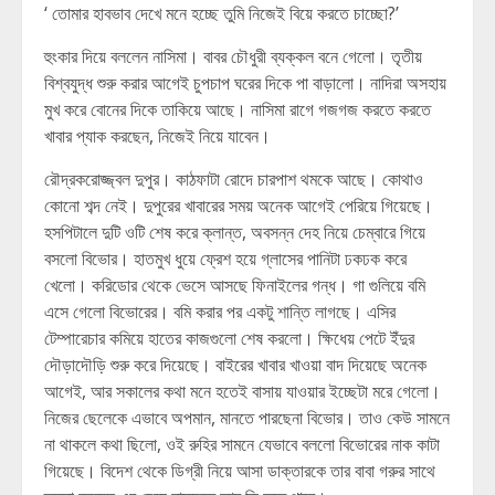
‘ তোমার হাবভাব দেখে মনে হচ্ছে তুমি নিজেই বিয়ে করতে চাচ্ছো?’
হুংকার দিয়ে বললেন নাসিমা। বাবর চৌধুরী ব্যক্কল বনে গেলো। তৃতীয়
বিশ্বযুদ্ধ শুরু করার আগেই চুপচাপ ঘরের দিকে পা বাড়ালো। নাদিরা অসহায়
মুখ করে বোনের দিকে তাকিয়ে আছে। নাসিমা রাগে গজগজ করতে করতে
খাবার প্যাক করছেন, নিজেই নিয়ে যাবেন।
রৌদ্রকরোজ্জ্বল দুপুর। কাঠফাটা রোদে চারপাশ থমকে আছে। কোথাও
কোনো শব্দ নেই। দুপুরের খাবারের সময় অনেক আগেই পেরিয়ে গিয়েছে।
হসপিটালে দুটি ওটি শেষ করে ক্লান্ত, অবসন্ন দেহ নিয়ে চেম্বারে গিয়ে
বসলো বিভোর। হাতমুখ ধুয়ে ফ্রেশ হয়ে গ্লাসের পানিটা ঢকঢক করে
খেলো। করিডোর থেকে ভেসে আসছে ফিনাইলের গন্ধ। গা গুলিয়ে বমি
এসে গেলো বিভোরের। বমি করার পর একটু শান্তি লাগছে। এসির
টেম্পারেচার কমিয়ে হাতের কাজগুলো শেষ করলো। ক্ষিধেয় পেটে ইঁদুর
দৌড়াদৌড়ি শুরু করে দিয়েছে। বাইরের খাবার খাওয়া বাদ দিয়েছে অনেক
আগেই, আর সকালের কথা মনে হতেই বাসায় যাওয়ার ইচ্ছেটা মরে গেলো।
নিজের ছেলেকে এভাবে অপমান, মানতে পারছেনা বিভোর। তাও কেউ সামনে
না থাকলে কথা ছিলো, ওই রুহির সামনে যেভাবে বললো বিভোরের নাক কাটা
গিয়েছে। বিদেশ থেকে ডিগ্রী নিয়ে আসা ডাক্তারকে তার বাবা গরুর সাথে