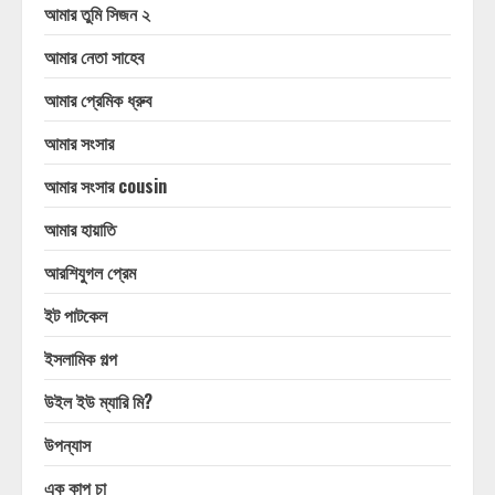
আমার তুমি সিজন ২
আমার নেতা সাহেব
আমার প্রেমিক ধ্রুব
আমার সংসার
আমার সংসার cousin
আমার হায়াতি
আরশিযুগল প্রেম
ইট পাটকেল
ইসলামিক গল্প
উইল ইউ ম্যারি মি?
উপন্যাস
এক কাপ চা