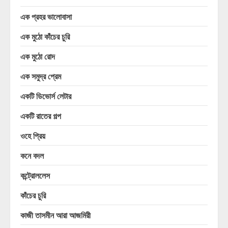
এক প্রহর ভালোবাসা
এক মুঠো কাঁচের চুরি
এক মুঠো রোদ
এক সমুদ্র প্রেম
একটি ডিভোর্স লেটার
একটি রাতের গল্প
ওহে প্রিয়
কনে বদল
কন্ট্রোললেস
কাঁচের চুরি
কাজী তাসমীন আরা আজমিরী