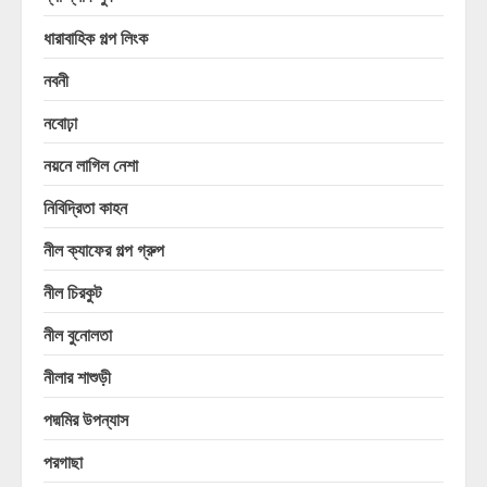
ধারাবাহিক গল্প লিংক
নবনী
নবোঢ়া
নয়নে লাগিল নেশা
নিবিদ্রিতা কাহন
নীল ক্যাফের গল্প গ্রুপ
নীল চিরকুট
নীল বুনোলতা
নীলার শাশুড়ী
পদ্মমির উপন্যাস
পরগাছা