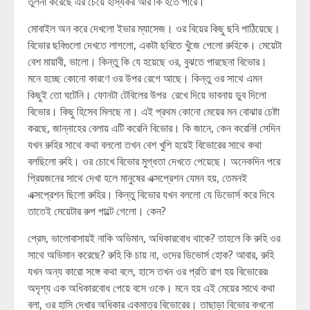
তুলনা করেছে এর চেয়ে হাস্যকর আর কি হতে পারে।
মোবাইল অন করে দেখলো ইভার ম্যাসেজ। ওর বিয়ের কিছু ছবি পাঠিয়েছে।
বিভোর ছবিগুলো দেখতে লাগলো, একটা ছবিতে খুঁজে পেলো রুহিকে। মেয়েটা
বেশ মায়াবী, ভালো। কিন্তু কি যে হয়েছে ওর, বুঝতে পারছেনা বিভোর।
মনে হচ্ছে কোনো কারণে ওর উপর রেগে আছে। কিন্তু ওর সাথে এমন
কিছুই তো ঘটেনি। ফোনটা টেবিলের উপর রেখে দিয়ে ভাবনায় ডুব দিলো
বিভোর। কিছু হিসেব মিলছে না। এই প্রথম কোনো মেয়ের মন বোঝার চেষ্টা
করছে, জান্নাহের বেলায় এটি করেনি বিভোর। কি জানে, কেন করেনি! সেদিন
যখন রুহির সাথে কথা বললো তখন বেশ খুশি হয়েই বিভোরের সাথে কথা
বলছিলো রুহি। ওর চোখে বিভোর মুগ্ধতা দেখতে পেয়েছে। অনেকদিন পরে
প্রিয়জনের সাথে দেখা হলে মানুষের এক্সপ্রেশন যেমন হয়, তেমনই
এক্সপ্রেশন ছিলো রুহির। কিন্তু বিভোর যখন বললো যে ডিভোর্স করে দিবে
তাতেই মেয়েটার রুপ পাল্টে গেলো। কেন?
প্রেম, ভালোবাসায়ই নাকি অভিমান, অধিকারবোধ থাকে? তাহলে কি রুহি ওর
সাথে অভিমান করেছে? রুহি কি চায় না, ওদের ডিভোর্স হোক? আবার, রুহি
যখন অন্য কারো সঙ্গে কথা বলে, হাসে তখন ওর প্রতি রাগ হয় বিভোরের৷
অদৃশ্য এক অধিকারবোধ পেয়ে বসে ওকে। মনে হয় এই মেয়ের সাথে কথা
বলা, ওর হাসি দেখার অধিকার একমাত্র বিভোরের। তাছাড়া বিভোর কখনো