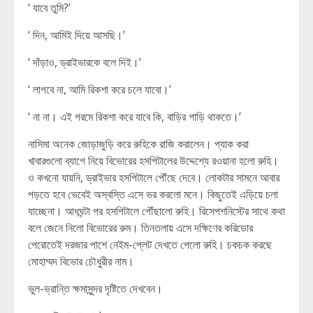
‘ যাবে তুমি?’
‘ দিন, আমিই দিয়ে আসছি।’
‘ দাঁড়াও, ড্রাইভারকে বলে দিই।’
‘ লাগবে না, আমি রিকশা করে চলে যাবো।’
‘ না না। এই গরমে রিকশা করে যাবে কি, বাড়ির গাড়ি থাকতে।’
নাসিমা অনেক জোড়াজুড়ি করে রুহিকে রাজি করালেন। প্যাক করা
খাবারগুলো ব্যাগে নিয়ে বিভোরের হসপিটালের উদ্দেশ্যে রওয়ানা হলো রুহি।
ও কখনো যায়নি, ড্রাইভার হসপিটালে পৌঁছে দেবে। লোকটার সামনে আবার
পড়তে হবে ভেবেই অস্বস্তি এসে ভর করলো মনে। কিছুতেই এড়িয়ে চলা
যাচ্ছেনা। আধঘন্টা পর হসপিটালে পৌঁছালো রুহি। রিসেপশনিস্টের সাথে কথা
বলে জেনে নিলো বিভোরের রুম। তিনতলায় এসে দক্ষিণের করিডোর
পেরোতেই দরজার পাশে নেইম-প্লেট দেখতে পেলো রুহি। চকচক করছে
মোহাম্মদ বিভোর চৌধুরীর নাম।
ভুল-ভ্রান্তি ক্ষমাসুন্দর দৃষ্টিতে দেখবেন।