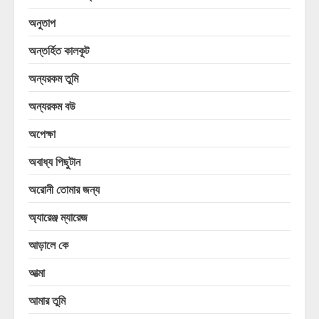
অনুতাপ
অন্তর্হিত কালকূট
অন্যরকম তুমি
অন্যরকম বউ
অপেক্ষা
অবাধ্য পিছুটান
অরোনী তোমার জন্য
অ্যারেঞ্জ ম্যারেজ
আড়ালে কে
আত্মা
আমার তুমি