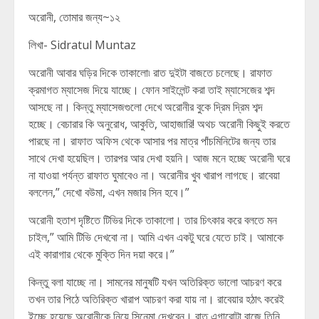
অরোনী, তোমার জন্য~১২
লিখা- Sidratul Muntaz
অরোনী আবার ঘড়ির দিকে তাকালো৷ রাত দুইটা বাজতে চলেছে। রাফাত
ক্রমাগত ম্যাসেজ দিয়ে যাচ্ছে। ফোন সাইলেন্ট করা তাই ম্যাসেজের শব্দ
আসছে না। কিন্তু ম্যাসেজগুলো দেখে অরোনীর বুকে দ্রিম দ্রিম শব্দ
হচ্ছে। বেচারার কি অনুরোধ, আকুতি, আহাজারি! অথচ অরোনী কিছুই করতে
পারছে না। রাফাত অফিস থেকে আসার পর মাত্র পাঁচমিনিটের জন্য তার
সাথে দেখা হয়েছিল। তারপর আর দেখা হয়নি। আজ মনে হচ্ছে অরোনী ঘরে
না যাওয়া পর্যন্ত রাফাত ঘুমাবেও না। অরোনীর খুব খারাপ লাগছে। রাবেয়া
বললেন,” দেখো বউমা, এখন মজার সিন হবে।”
অরোনী হতাশ দৃষ্টিতে টিভির দিকে তাকালো। তার চিৎকার করে বলতে মন
চাইল,” আমি টিভি দেখবো না। আমি এখন একটু ঘরে যেতে চাই। আমাকে
এই কারাগার থেকে মুক্তি দিন দয়া করে।”
কিন্তু বলা যাচ্ছে না। সামনের মানুষটি যখন অতিরিক্ত ভালো আচরণ করে
তখন তার পিঠে অতিরিক্ত খারাপ আচরণ করা যায় না। রাবেয়ার হঠাৎ করেই
ইচ্ছে হয়েছে অরোনীকে নিয়ে সিনেমা দেখবেন। রাত এগারোটা বাজে তিনি