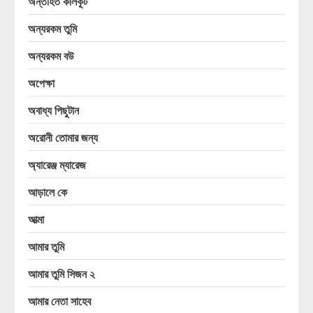
অন্তর্হিত কালকূট
অন্যরকম তুমি
অন্যরকম বউ
অপেক্ষা
অবাধ্য পিছুটান
অরোনী তোমার জন্য
অ্যারেঞ্জ ম্যারেজ
আড়ালে কে
আত্মা
আমার তুমি
আমার তুমি সিজন ২
আমার নেতা সাহেব