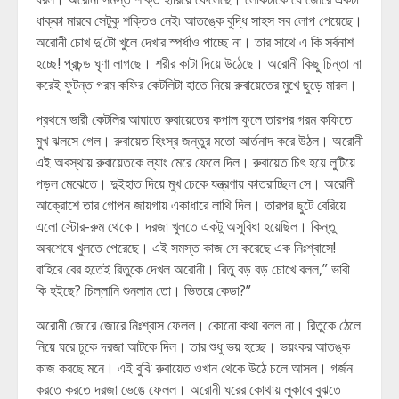
ধাক্কা মারবে সেটুকু শক্তিও নেই৷ আতঙ্কে বুদ্ধি সাহস সব লোপ পেয়েছে।
অরোনী চোখ দু’টো খুলে দেখার স্পর্ধাও পাচ্ছে না। তার সাথে এ কি সর্বনাশ
হচ্ছে! প্রচন্ড ঘৃণা লাগছে। শরীর কাটা দিয়ে উঠেছে। অরোনী কিছু চিন্তা না
করেই ফুটন্ত গরম কফির কেটলিটা হাতে নিয়ে রুবায়েতের মুখে ছুড়ে মারল।
প্রথমে ভারী কেটলির আঘাতে রুবায়েতের কপাল ফুলে তারপর গরম কফিতে
মুখ ঝলসে গেল। রুবায়েত হিংস্র জন্তুর মতো আর্তনাদ করে উঠল। অরোনী
এই অবস্থায় রুবায়েতকে ল্যাং মেরে ফেলে দিল। রুবায়েত চিৎ হয়ে লুটিয়ে
পড়ল মেঝেতে। দুইহাত দিয়ে মুখ ঢেকে যন্ত্রণায় কাতরাচ্ছিল সে। অরোনী
আক্রোশে তার গোপন জায়গায় একাধারে লাথি দিল। তারপর ছুটে বেরিয়ে
এলো স্টোর-রুম থেকে। দরজা খুলতে একটু অসুবিধা হয়েছিল। কিন্তু
অবশেষে খুলতে পেরেছে। এই সমস্ত কাজ সে করেছে এক নিঃশ্বাসে!
বাহিরে বের হতেই রিতুকে দেখল অরোনী। রিতু বড় বড় চোখে বলল,” ভাবী
কি হইছে? চিল্লানি শুনলাম তো। ভিতরে কেডা?”
অরোনী জোরে জোরে নিঃশ্বাস ফেলল। কোনো কথা বলল না। রিতুকে ঠেলে
নিয়ে ঘরে ঢুকে দরজা আটকে দিল। তার শুধু ভয় হচ্ছে। ভয়ংকর আতঙ্ক
কাজ করছে মনে। এই বুঝি রুবায়েত ওখান থেকে উঠে চলে আসল। গর্জন
করতে করতে দরজা ভেঙে ফেলল। অরোনী ঘরের কোথায় লুকাবে বুঝতে