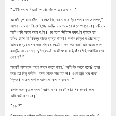
” এইটা বললে নিশ্চয়ই তোমার দাঁত পড়ে যেতো না।”
অরোনী চুপ করে রইল। রাফাত বিছানায় বসে অস্থির গলায় বলতে লাগল,”
আমার এতোক্ষণ কি যে ইচ্ছে করছিল তোমাকে বোঝাতে পারবো না। বাড়িতে
আমি থাকি মাত্র বারো ঘণ্টা। এর মধ্যে মিনিমাম ছয়ঘণ্টা ঘুমাতে হয়।
তুমিও দুইঘণ্টা বিভিন্ন কাজে ব্যস্ত থাকো। অর্থাৎ চব্বিশ ঘণ্টার মধ্যে
আমার জন্য তোমার সময় মাত্র চারঘণ্টা। কত কম সময়! আর আজকে তো
এক্সটেন্ড হয়ে গেল। তুমি ছয়ঘণ্টা ধরেই ঘরের বাহিরে! বেশি ইনজাস্টিস হয়ে
গেল না? “
অরোনী রাফাতের পাশে বসতে বসতে বলল,” আমি কি করবো বলো? ইচ্ছা
করে তো কিছু করিনি। কাল থেকে আর হবে না। এখন তুমি শুয়ে পড়ো
প্লিজ। নাহলে সকালে অফিসে যেতে পারবে না।”
রাফাত ভ্রু কুচকে বলল,” অফিসে কে যাবে? আমি ঠিক করেছি কাল
অফিসেই যাবো না।”
” কেন?”