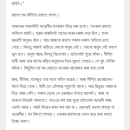
বলিনি।”
রাফাত ঘর কাঁপিয়ে হাসতে লাগল।
আজকের সকালটাই অরোনীর মনখারাপ দিয়ে শুরু হলো। গতকাল রাফাত
অফিসে যায়নি। প্রায় সারাদিনই তাদের ঘরের দরজা বন্ধ ছিল। তখন
ঘরভর্তি মানুষও ছিল। আর আজকে রাফাত সকাল সকাল অফিসে চলে
গেছে। কিন্তু আজই বাড়িতে কোনো মানুষ নেই। কোনো মানুষ নেই বললে
ভুল হবে। মানুষ আছে কিন্তু নিচতলায়। দুইতলাটা পুরো ফাঁকা। দীপ্তি
ভাবী আজ তার বাপের বাড়ির মানুষদের নিয়ে ঘুরতে গেছেন। সে খুব শৌখিন
মহিলা। কিছুদিন পর পর বেড়াতে যাওয়ার আয়োজন করা তার নেশা!
রুমা, নীলিমা, তানজুও তার সাথে লাইন ধরেছে। আজ দীপ্তি রাবেয়াকেও
সাথে নিয়ে গেছে। উর্মি তো এইসময় স্কুলেই থাকে। আর রিতুরও আজকে
নিচে কাজ বেশি। সকাল থেকে সে একবারও উপরে আসেনি। কাজ না
থাকলে নিশ্চয়ই আসতো। অতএব বলা যায় পুরো দুইতলায় অরোনী আজ
একাই আছে। সবাই ফিরবে কখন বলা যায় না। এজন্যই ভালো লাগছে না
অরোনীর। মন বিষণ্ণ লাগছে। একবার রাফাতকে ফোন করে কথা বলতে
ইচ্ছে করল।