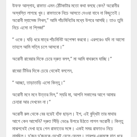
উফফ আল্লাহ, রাফাত এমন ঠোঁটকাটার মতো কথা বলছে কেন? অরোনীর
অস্বস্তি লাগছে খুব। রাফাতকে নিচে আসতে দেওয়া যাবে না কিছুতেই।
অরোনী ম্যাসেজ লিখল,” আমি পাঁচমিনিটের মধ্যে উপরে আসছি। তাও তুমি
নিচে এসো না প্লিজ!”
” ওকে। ঘড়ি ধরে মাত্র পাঁচমিনিট অপেক্ষা করবো। এরপরেও যদি না আসো
তাহলে আমি সত্যি চলে আসবো।”
অরোনী রাবেয়ার দিকে চেয়ে দ্রুত বলল,” মা আমি বাথরুমে যাচ্ছি।”
রাবেয়া টিভির দিকে চেয়ে থেকেই বললেন,
” আচ্ছা, তাড়াতাড়ি এসো কিন্তু।”
অরোনী মনে মনে উত্তর দিল,” স্যরি মা, আপনি সকালের আগে আমার
চেহারা আর দেখবেন না।”
অরোনী রুম থেকে বের হয়েই হাঁফ ছাড়ল। ইশ, এই বুদ্ধিটা তার মাথায়
আগে কেন আসেনি? দ্রুত সিঁড়ি ভেঙে উপরে উঠতে লাগল অরোনী। কিন্তু
মাঝপথেই দেখা হয়ে গেল রাফাতের সঙ্গে। একই সময় রাফাতও নিচে
নামছিল। দু’জন দু’জনকে দেখেই হেসে ফেলল। তারপর একসঙ্গে হাত ধরে