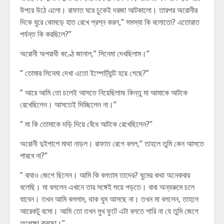
উপরে উঠে এলো। রাফাত ঘরে ঢুকেই দরজা আটকালো। তারপর অরোনীর
দিকে ঘুরে কোমড়ে হাত রেখে প্রশ্ন করল,” সমস্যা কি বলোতো? এতোরাত
পর্যন্ত কি করছিলে?”
অরোনী অপরাধী কণ্ঠে জানাল,” সিনেমা দেখছিলাম।”
” তোমার সিনেমা দেখা এতো ইম্পোর্ট্যান্ট হয়ে গেছে?”
” আরে আমি তো চলেই আসতে নিয়েছিলাম৷ কিন্তু মা আমাকে আটকে
রেখেছিলেন। আসতেই দিচ্ছিলেন না।”
” মা কি তোমাকে দড়ি দিয়ে বেঁধে আটকে রেখেছিলেন?”
অরোনী দুইপাশে মাথা নাড়ল। রাফাত রেগে বলল,” তাহলে তুমি কেন আসতে
পারবে না?”
” বাবাও জেগে ছিলেন। আমি কি বলতাম তাদের? ঘুমের কথা অনেকবার
বলেছি। মা বললেন এখানে তার সঙ্গেই শুয়ে পড়তে। বাবা অন্যরুমে চলে
যাবেন। তখন আমি বললাম, থাক ঘুম আসছে না। তখন মা বললেন, তাহলে
আরেকটু বসো। আমি তো তখন মুখ ফুটে এটা বলতে পারি না যে তুমি জেগে
অপেক্ষা করছো।”