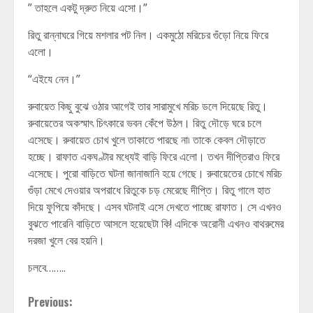
” তাহলে একটু দ্রুত নিয়ে এসো।”
রিতু রান্নাঘরে গিয়ে মশলার পট নিল। একমুঠো মরিচের গুঁড়ো নিয়ে ফিরে
এলো।
“এইযে নেন।”
রুবায়েত কিছু বুঝে ওঠার আগেই তার সারামুখে মরিচ ডলে দিয়েছে রিতু।
রুবায়েতের অকস্মাৎ চিৎকারে ভবন কেঁপে উঠল। রিতু দৌড়ে ঘরে চলে
এসেছে। রুবায়েত চোখ খুলে তাকাতে পারছে না৷ তাকে কেবল দৌড়াতে
হচ্ছে। রাফাত একঘণ্টার মধ্যেই বাড়ি ফিরে এলো। তখন দীপ্তিরাও ফিরে
এসেছে। পুরো বাড়িতে ঘটনা জানাজানি হয়ে গেছে। রুবায়েতের চোখে মরিচ
গুঁড়া মেখে দেওয়ার অপরাধে রিতুকে চড় মেরেছে দীপ্তি। রিতু গালে হাত
দিয়ে ফুপিয়ে কাঁদছে। এসব ঘটনাই এসে দেখতে পাচ্ছে রাফাত। সে এখনও
বুঝতে পারেনি বাড়িতে আসলে হয়েছেটা কি! এদিকে অরোনী এখনও বাথরুমের
দরজা খুলে বের হয়নি।
চলবে……..
Continue
Previous: