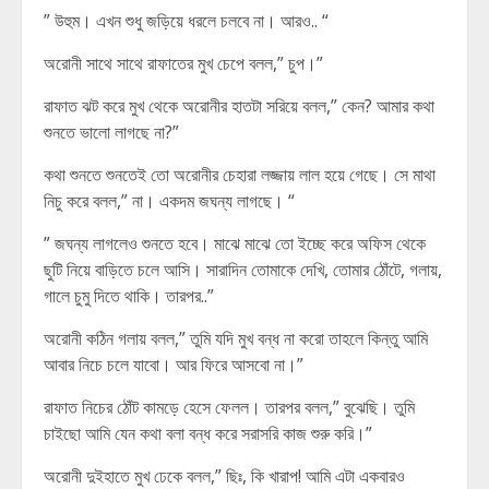
” উহুম। এখন শুধু জড়িয়ে ধরলে চলবে না। আরও.. “
অরোনী সাথে সাথে রাফাতের মুখ চেপে বলল,” চুপ।”
রাফাত ঝট করে মুখ থেকে অরোনীর হাতটা সরিয়ে বলল,” কেন? আমার কথা
শুনতে ভালো লাগছে না?”
কথা শুনতে শুনতেই তো অরোনীর চেহারা লজ্জায় লাল হয়ে গেছে। সে মাথা
নিচু করে বলল,” না। একদম জঘন্য লাগছে। “
” জঘন্য লাগলেও শুনতে হবে। মাঝে মাঝে তো ইচ্ছে করে অফিস থেকে
ছুটি নিয়ে বাড়িতে চলে আসি। সারাদিন তোমাকে দেখি, তোমার ঠোঁটে, গলায়,
গালে চুমু দিতে থাকি। তারপর..”
অরোনী কঠিন গলায় বলল,” তুমি যদি মুখ বন্ধ না করো তাহলে কিন্তু আমি
আবার নিচে চলে যাবো। আর ফিরে আসবো না।”
রাফাত নিচের ঠোঁট কামড়ে হেসে ফেলল। তারপর বলল,” বুঝেছি। তুমি
চাইছো আমি যেন কথা বলা বন্ধ করে সরাসরি কাজ শুরু করি।”
অরোনী দুইহাতে মুখ ঢেকে বলল,” ছিঃ, কি খারাপ! আমি এটা একবারও