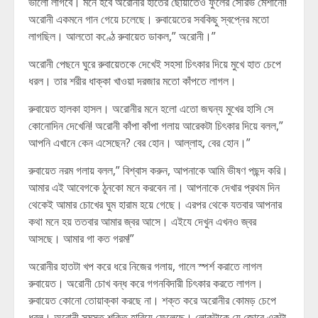
ভালো লাগবে। মনে হবে অরোনীর হাতের ছোঁয়াতেও ফুলের সৌরভ মেশানো!
অরোনী একমনে গান গেয়ে চলেছে। রুবায়েতের সবকিছু স্বপ্নের মতো
লাগছিল। আলতো কণ্ঠে রুবায়েত ডাকল,” অরোনী।”
অরোনী পেছনে ঘুরে রুবায়েতকে দেখেই সহসা চিৎকার দিয়ে মুখে হাত চেপে
ধরল। তার শরীর ধাক্কা খাওয়া দরজার মতো কাঁপতে লাগল।
রুবায়েত হালকা হাসল। অরোনীর মনে হলো এতো জঘন্য মুখের হাসি সে
কোনোদিন দেখেনি! অরোনী কাঁপা কাঁপা গলায় আরেকটা চিৎকার দিয়ে বলল,”
আপনি এখানে কেন এসেছেন? বের হোন। আল্লাহ, বের হোন।”
রুবায়েত নরম গলায় বলল,” বিশ্বাস করুন, আপনাকে আমি ভীষণ পছন্দ করি।
আমার এই আবেগকে ঠুনকো মনে করবেন না। আপনাকে দেখার প্রথম দিন
থেকেই আমার চোখের ঘুম হারাম হয়ে গেছে। এরপর থেকে যতবার আপনার
কথা মনে হয় ততবার আমার জ্বর আসে। এইযে দেখুন এখনও জ্বর
আসছে। আমার গা কত গরম!”
অরোনীর হাতটা খপ করে ধরে নিজের গলায়, গালে স্পর্শ করাতে লাগল
রুবায়েত। অরোনী চোখ বন্ধ করে গগনবিদারী চিৎকার করতে লাগল।
রুবায়েত কোনো তোয়াক্কা করছে না। শক্ত করে অরোনীর কোমড় চেপে
ধরল। অরোনী সমস্ত শক্তি হারিয়ে ফেলেছে। লোকটাকে যে জোরে একটা