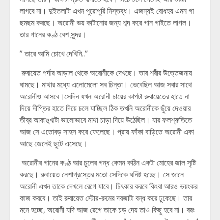
লাগবে না। দুইতলাটা এখন পুরোপুরি নিস্তব্ধ। এজন্যই বোধহয় এমন গা
ছমছম করছে। অরোনী ভয় কাটানোর জন্য শব্দ করে গান গাইতে লাগল।
তার গানের কণ্ঠ বেশ সুন্দর।
” তারে আমি চোখে দেখিনি..”
রুবায়েত পর্দার আড়াল থেকে অরোনীকে দেখছে। তার শরীর উত্তেজনায়
ঘামছে। মাথার মধ্যে এলোমেলো সব চিন্তা। ভেবেছিল আজ সবার সাথে
অরোনীও আসবে।সেদিন যখন অরোনী চায়ের কাপটা রুবায়েতের হাতে না
দিয়ে দীপ্তির হাতে দিয়ে চলে যাচ্ছিল ঠিক তখনি অরোনীকে ছুঁয়ে দেওয়ার
তীব্র আকাঙ্খাটা ভালোভাবে মাথা চাড়া দিয়ে উঠেছিল। যার ফলশ্রুতিতে
আজ সে এতোবড় সাহস করে ফেলেছে। প্রায় ফাঁকা বাড়িতে অরোনী একা
আছে জেনেই ছুটে এসেছে।
অরোনীর গানের কণ্ঠ আর চুলের গন্ধ কেমন কঠিন একটা মোহের জাল সৃষ্টি
করছে। রুবায়েত নেশাগ্রস্তের মতো সেদিকে ঘনিষ্ট হচ্ছে। সে জানে
অরোনী এখন তাকে দেখলে রেগে যাবে। চিৎকার করবে কিংবা আরও ভয়ংকর
কাজ করবে। তাই রুবায়েত স্টোর-রুমের দরজাটা বন্ধ করে ঢুকেছে। তার
মনে হচ্ছে, অরোনী যদি আজ রেগে তাকে চড় দেয় তাও কিছু হবে না। বরং