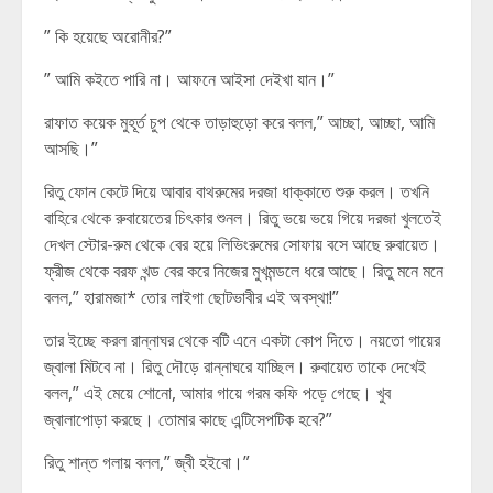
” কি হয়েছে অরোনীর?”
” আমি কইতে পারি না। আফনে আইসা দেইখা যান।”
রাফাত কয়েক মুহূর্ত চুপ থেকে তাড়াহুড়ো করে বলল,” আচ্ছা, আচ্ছা, আমি
আসছি।”
রিতু ফোন কেটে দিয়ে আবার বাথরুমের দরজা ধাক্কাতে শুরু করল। তখনি
বাহিরে থেকে রুবায়েতের চিৎকার শুনল। রিতু ভয়ে ভয়ে গিয়ে দরজা খুলতেই
দেখল স্টোর-রুম থেকে বের হয়ে লিভিংরুমের সোফায় বসে আছে রুবায়েত।
ফ্রীজ থেকে বরফ খন্ড বের করে নিজের মুখমন্ডলে ধরে আছে। রিতু মনে মনে
বলল,” হারামজা* তোর লাইগা ছোটভাবীর এই অবস্থা!”
তার ইচ্ছে করল রান্নাঘর থেকে বটি এনে একটা কোপ দিতে। নয়তো গায়ের
জ্বালা মিটবে না। রিতু দৌড়ে রান্নাঘরে যাচ্ছিল। রুবায়েত তাকে দেখেই
বলল,” এই মেয়ে শোনো, আমার গায়ে গরম কফি পড়ে গেছে। খুব
জ্বালাপোড়া করছে। তোমার কাছে এন্টিসেপটিক হবে?”
রিতু শান্ত গলায় বলল,” জ্বী হইবো।”