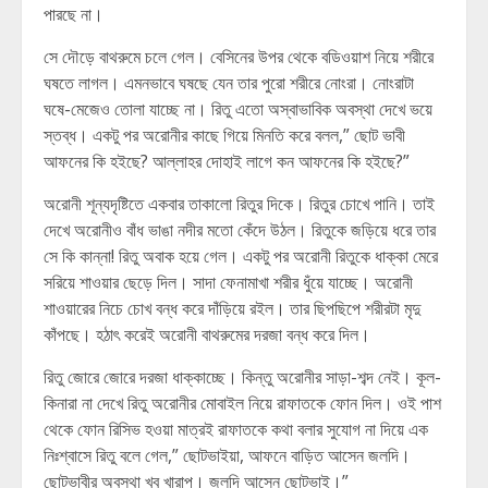
পারছে না।
সে দৌড়ে বাথরুমে চলে গেল। বেসিনের উপর থেকে বডিওয়াশ নিয়ে শরীরে
ঘষতে লাগল। এমনভাবে ঘষছে যেন তার পুরো শরীরে নোংরা। নোংরাটা
ঘষে-মেজেও তোলা যাচ্ছে না। রিতু এতো অস্বাভাবিক অবস্থা দেখে ভয়ে
স্তব্ধ। একটু পর অরোনীর কাছে গিয়ে মিনতি করে বলল,” ছোট ভাবী
আফনের কি হইছে? আল্লাহর দোহাই লাগে কন আফনের কি হইছে?”
অরোনী শূন্যদৃষ্টিতে একবার তাকালো রিতুর দিকে। রিতুর চোখে পানি। তাই
দেখে অরোনীও বাঁধ ভাঙা নদীর মতো কেঁদে উঠল। রিতুকে জড়িয়ে ধরে তার
সে কি কান্না! রিতু অবাক হয়ে গেল। একটু পর অরোনী রিতুকে ধাক্কা মেরে
সরিয়ে শাওয়ার ছেড়ে দিল। সাদা ফেনামাখা শরীর ধুঁয়ে যাচ্ছে। অরোনী
শাওয়ারের নিচে চোখ বন্ধ করে দাঁড়িয়ে রইল। তার ছিপছিপে শরীরটা মৃদু
কাঁপছে। হঠাৎ করেই অরোনী বাথরুমের দরজা বন্ধ করে দিল।
রিতু জোরে জোরে দরজা ধাক্কাচ্ছে। কিন্তু অরোনীর সাড়া-শব্দ নেই। কূল-
কিনারা না দেখে রিতু অরোনীর মোবাইল নিয়ে রাফাতকে ফোন দিল। ওই পাশ
থেকে ফোন রিসিভ হওয়া মাত্রই রাফাতকে কথা বলার সুযোগ না দিয়ে এক
নিঃশ্বাসে রিতু বলে গেল,” ছোটভাইয়া, আফনে বাড়িত আসেন জলদি।
ছোটভাবীর অবস্থা খুব খারাপ। জলদি আসেন ছোটভাই।”