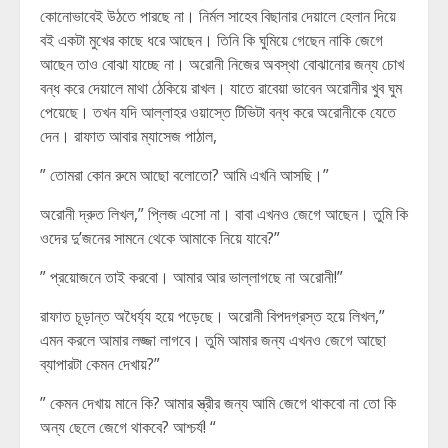
কোনোভাবেই উঠতে পারছে না। নির্মল সাহেব বিছানার দেয়ালে হেলান দিয়ে
বই একটা মুখের কাছে ধরে আছেন। তিনি কি ঘুমিয়ে গেছেন নাকি জেগে
আছেন তাও বোঝা যাচ্ছে না। অরোনী নিজের অবস্থা বোঝানোর জন্য চোখ
বন্ধ করে দেয়ালে মাথা ঠেকিয়ে রাখল। যাতে রাবেয়া ভাবেন অরোনীর খুব ঘুম
পেয়েছে। তখন যদি আল্লাহর ওয়াস্তে টিভিটা বন্ধ করে অরোনীকে যেতে
দেন। রাফাত আবার ম্যাসেজ পাঠাল,
” তোমরা কোন রুমে আছো বলোতো? আমি এখনি আসছি।”
অরোনী দ্রুত লিখল,” প্লিজ এসো না। বাবা এখনও জেগে আছেন। তুমি কি
ওদের দু’জনের সামনে থেকে আমাকে নিয়ে যাবে?”
” প্রয়োজনে তাই করবো। আমার আর ভাল্লাগছে না অরোনী!”
রাফাত চূড়ান্ত অধৈর্য্য হয়ে পড়েছে। অরোনী বিপদগ্রস্ত হয়ে লিখল,”
এমন করলে আমার লজ্জা লাগবে। তুমি আমার জন্য এখনও জেগে আছো
ব্যাপারটা কেমন দেখায়?”
” কেমন দেখায় মানে কি? আমার স্ত্রীর জন্য আমি জেগে থাকবো না তো কি
অন্য ছেলে জেগে থাকবে? আশ্চর্য! “