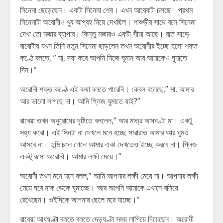
সিনেমা ছেড়েছেন। একটা সিনেমা শেষ। এখন আরেকটা চলছে। প্রথম
সিনেমাটা অরোনীও খুব আগ্রহ নিয়ে দেখছিল। শাশুড়ীর সাথে বসে সিনেমা
দেখা তো মজার ব্যাপার। কিন্তু মজারও একটা সীমা আছে। রাত সাড়ে
বারোটায় যখন তিনি নতুন সিনেমা ছাড়লেন তখন অরোনীর ইচ্ছে হলো শক্ত
কণ্ঠে বলতে, ” মা, দয়া করে আপনি নিজে ঘুমান আর আমাকেও ঘুমাতে
দিন।”
অরোনী শক্ত কণ্ঠে এই কথা বলতে পারেনি। কেবল বলেছে,” মা, আমার
আর ভালো লাগছে না। আমি প্লিজ ঘুমাতে যাই?”
রাবেয়া তখন অনুরোধের দৃষ্টিতে বললেন,” আর মাত্র আধঘণ্টা মা। একটু
সহ্য করো। এই সিনটা না দেখলে মনে হচ্ছে সারারাত আমার আর ঘুমও
আসবে না। তুমি চলে গেলে আমার একা দেখতেও ইচ্ছে করবে না। প্লিজ
একটু বসো অরোনী। আমার লক্ষী মেয়ে।”
অরোনী তখন মনে মনে বলল,” আমি আপনার লক্ষী মেয়ে না। আপনার লক্ষী
মেয়ে ঘরে নাক ডেকে ঘুমাচ্ছে। আর আপনি আমাকে এখানে বসিয়ে
রেখেছেন। ওইদিকে আপনার ছেলে মরে যাচ্ছে।”
রাবেয়া আধঘণ্টা বলতে বলতে দেড়ঘণ্টা সময় লাগিয়ে দিয়েছেন। অরোনী