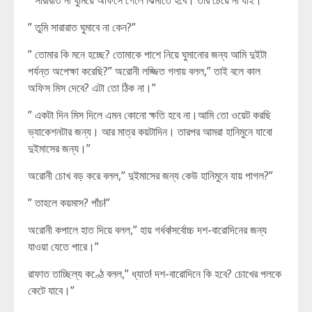
” সারারাত না ঘুমিয়ে অফিসে গেলে ঝিমাতে হবে। তার চেয়ে না যাই।”
” তুমি সারারাত ঘুমাবে না কেন?”
” তোমার কি মনে হচ্ছে? তোমাকে পাশে নিয়ে ঘুমানোর জন্য আমি দুইটা
পর্যন্ত অপেক্ষা করেছি?” অরোনী লজ্জিত গলায় বলল,” তাই বলে কাল
অফিস মিস দেবে? এটা তো ঠিক না।”
” একটা দিন মিস দিলে এমন কোনো ক্ষতি হবে না।আমি তো ওয়েট করছি
ভ্যাকেশনটার জন্য। আর মাত্র কয়টাদিন। তারপর আমরা হানিমুনে যাবো
দুইমাসের জন্য।”
অরোনী চোখ বড় করে বলল,” দুইমাসের জন্য কেউ হানিমুনে যায় পাগল?”
” তাহলে কয়মাস? পাঁচ!”
অরোনী কপালে হাত দিয়ে বলল,” হায় গর্ধব!সর্বোচ্চ দশ-বারোদিনের জন্য
যাওয়া যেতে পারে।”
রাফাত তাচ্ছিল্য কণ্ঠে বলল,” ধ্যাত! দশ-বারোদিনে কি হবে? চোখের পলকে
কেটে যাবে।”