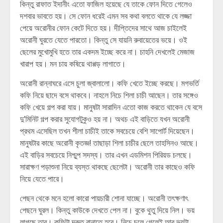
কিন্তু রাফাত ইদানীং এতো ফাজিল হয়েছে যে তাকে ফোন দিতে গেলেও
দশবার ভাবতে হয়। সে ফোন ধরেই এমন সব কথা বলতে থাকে যে লজ্জা
পেয়ে অরোনীর ফোন কেটে দিতে হয়। দীপ্তিদের সাথে আজ চাইলেই
অরোনী ঘুরতে যেতে পারতো। কিন্তু সে যায়নি রুবায়েতের ভয়ে। ওই
ছেলের মুখোমুখি হতে তার একদম ইচ্ছে করে না। চাহনি দেখলেই মেজাজ
খারাপ হয়। মন চায় কষিয়ে থাপ্পড় লাগাতে।
অরোনী রান্নাঘরে এসে চুলা জ্বালালো। কফি খেতে ইচ্ছে করছে। মগভর্তি
কফি নিয়ে ছাদে বসে থাকবে। নাহলে নিচে শিলা চাচী আছেন। তার সঙ্গেও
কফি খেয়ে গল্প করা যায়। মানুষটা সারাদিন এতো কাজ করতে থাকেন যে বসে
দু’মিনিট গল্প করার সুযোগটুকুও হয় না। অথচ এই বাড়িতে যখন অরোনী
প্রথম এসেছিল তখন শীলা চাচীই তাকে সবচেয়ে বেশি সাপোর্ট দিয়েছেন।
মানুষটার কাছে অরোনী কৃতজ্ঞ! তাছাড়া শিলা চাচীর ছেলে তাহসিনও আছে।
এই বাড়ির সবচেয়ে নিশ্চুপ সদস্য। তার এখন এডমিশন পিরিয়ড চলছে।
সারাক্ষণ পড়াশুনা নিয়ে ব্যস্ত থাকছে ছেলেটা। অরোনী তার কাছেও কফি
নিয়ে যেতে পারে।
পেছন থেকে মনে হলো কারো পায়চারী শোনা যাচ্ছে। অরোনী তৎক্ষণাৎ
পেছনে ঘুরল। কিন্তু কাউকে দেখতে পেল না। বুকে থুতু দিয়ে নিল। ভয়
লাগছে তার। কফিটা দ্রুত বানাতে হবে। নিচে চলে গেলেই আর ভয়টা