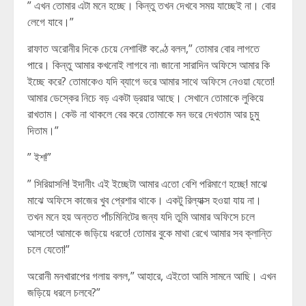
” এখন তোমার এটা মনে হচ্ছে। কিন্তু তখন দেখবে সময় যাচ্ছেই না। বোর
লেগে যাবে।”
রাফাত অরোনীর দিকে চেয়ে নেশাবিষ্ট কণ্ঠে বলল,” তোমার বোর লাগতে
পারে। কিন্তু আমার কখনোই লাগবে না৷ জানো সারাদিন অফিসে আমার কি
ইচ্ছে করে? তোমাকেও যদি ব্যাগে ভরে আমার সাথে অফিসে নেওয়া যেতো!
আমার ডেস্কের নিচে বড় একটা ড্রয়ার আছে। সেখানে তোমাকে লুকিয়ে
রাখতাম। কেউ না থাকলে বের করে তোমাকে মন ভরে দেখতাম আর চুমু
দিতাম।”
” ইশ!”
” সিরিয়াসলি! ইদানীং এই ইচ্ছেটা আমার এতো বেশি পরিমাণে হচ্ছে! মাঝে
মাঝে অফিসে কাজের খুব প্রেশার থাকে। একটু রিল্যাক্স হওয়া যায় না।
তখন মনে হয় অন্তত পাঁচমিনিটের জন্য যদি তুমি আমার অফিসে চলে
আসতে! আমাকে জড়িয়ে ধরতে! তোমার বুকে মাথা রেখে আমার সব ক্লান্তি
চলে যেতো!”
অরোনী মনখারাপের গলায় বলল,” আহারে, এইতো আমি সামনে আছি। এখন
জড়িয়ে ধরলে চলবে?”