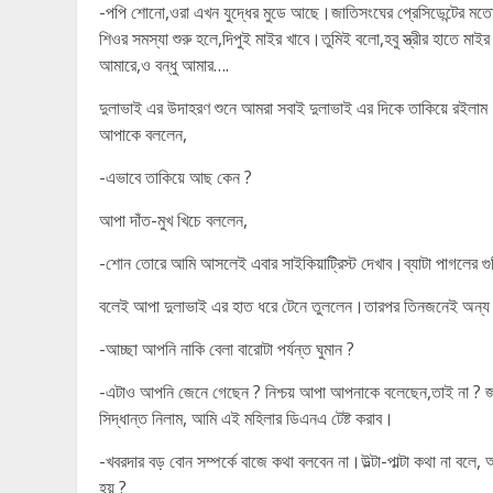
-পপি শোনো,ওরা এখন যুদ্ধের মুডে আছে।জাতিসংঘের প্রেসিডেন্টের 
শিওর সমস্যা শুরু হলে,দিপুই মাইর খাবে।তুমিই বলো,হবু স্ত্রীর হাতে মা
আমারে,ও বন্ধু আমার….
দুলাভাই এর উদাহরণ শুনে আমরা সবাই দুলাভাই এর দিকে তাকিয়ে রইলাম।
আপাকে বললেন,
-এভাবে তাকিয়ে আছ কেন ?
আপা দাঁত-মুখ খিচে বললেন,
-শোন তোরে আমি আসলেই এবার সাইকিয়াট্রিস্ট দেখাব।ব্যাটা পাগলের গুষ
বলেই আপা দুলাভাই এর হাত ধরে টেনে তুললেন।তারপর তিনজনেই অন্য 
-আচ্ছা আপনি নাকি বেলা বারোটা পর্যন্ত ঘুমান ?
-এটাও আপনি জেনে গেছেন ? নিশ্চয় আপা আপনাকে বলেছেন,তাই না ?
সিদ্ধান্ত নিলাম, আমি এই মহিলার ডিএনএ টেষ্ট করাব।
-খবরদার বড় বোন সম্পর্কে বাজে কথা বলবেন না।উল্টা-পাল্টা কথা না বলে,
হয় ?