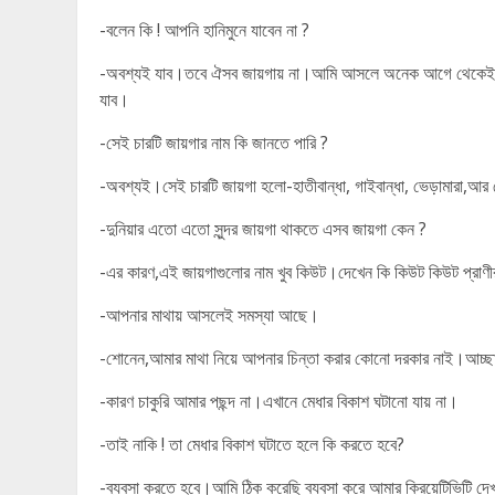
-বলেন কি ! আপনি হানিমুনে যাবেন না ?
-অবশ্যই যাব।তবে ঐসব জায়গায় না।আমি আসলে অনেক আগে থেকেই হানিম
যাব।
-সেই চারটি জায়গার নাম কি জানতে পারি ?
-অবশ্যই।সেই চারটি জায়গা হলো-হাতীবান্ধা, গাইবান্ধা, ভেড়ামারা,আর
-দুনিয়ার এতো এতো সুন্দর জায়গা থাকতে এসব জায়গা কেন ?
-এর কারণ,এই জায়গাগুলোর নাম খুব কিউট।দেখেন কি কিউট কিউট প্রাণীর
-আপনার মাথায় আসলেই সমস্যা আছে।
-শোনেন,আমার মাথা নিয়ে আপনার চিন্তা করার কোনো দরকার নাই।আচ্ছ
-কারণ চাকুরি আমার পছন্দ না।এখানে মেধার বিকাশ ঘটানো যায় না।
-তাই নাকি ! তা মেধার বিকাশ ঘটাতে হলে কি করতে হবে?
-ব্যবসা করতে হবে।আমি ঠিক করেছি ব্যবসা করে আমার ক্রিয়েটিভিটি দে