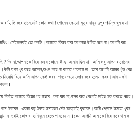
 হি হি করে হাসে,এটা কোন কথা ! শোনেন কোনো সুস্থ্য মানুষ দুপুর পর্যন্ত ঘুমায় না।
 নাথিং।সেইজন্যই তো বলছি।আমাকে বিবাহ করা আপনার উচিত হবে না।আপনি বরং
ছি ? জি না,আপনাকে বিয়ে করার কোনো ইচ্ছা আমার ছিল না।আমি শুধু আপনার বোনের
োনও।উনি যখন খুব করে ধরলেন,তখন আর না বলতে পারলাম না।তবে আপনি আমার খুঁত বের
ন্ত নিয়েছি,বিয়ে আমি আপনাকেই করব।প্রয়োজনে জোর করে হলেও করব।আর একটা
া করুন।
নির্ঘাত আমারে বিয়ের পর মারবে।বলা যায় না,বাসর রাত থেকেই মাইর শুরু করতে পারে।
 পদে ঠকবেন।একটা বড় ঠকার উদাহরণ দেই তাহলেই বুঝবেন।আমি প্লেনে উঠতে খুবই
ন্ড বা দুবাই কোথাও হানিমুনে যেতে পারবেন না।কেন আপনি আমাকে বিয়ে করে খামাকা