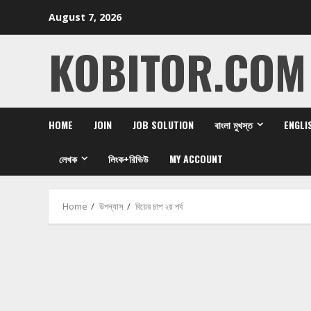
Skip
August 7, 2026
to
content
KOBITOR.COM
HOME
JOIN
JOB SOLUTION
বাংলা মুখস্ত
ENGLI
লেখক
লিংক+রিভিউ
MY ACCOUNT
Home
উপন্যাস
বিয়ের চাপ ২য় পর্ব