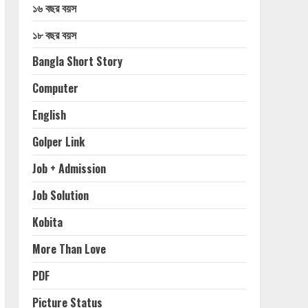
১৬ বছর বয়স
১৮ বছর বয়স
Bangla Short Story
Computer
English
Golper Link
Job + Admission
Job Solution
Kobita
More Than Love
PDF
Picture Status