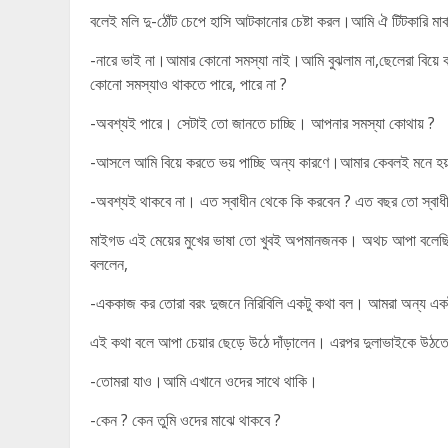
বলেই মলি দু-ঠোঁট চেপে হাসি আটকানোর চেষ্টা করল।আমি ঐ টিটকারি মার্
-নারে ভাই না।আমার কোনো সমস্যা নাই।আমি বুঝলাম না,ছেলেরা বিয়ে ক
কোনো সমস্যাও থাকতে পারে, পারে না ?
-অবশ্যই পারে। সেটাই তো জানতে চাচ্ছি। আপনার সমস্যা কোথায় ?
-আসলে আমি বিয়ে করতে ভয় পাচ্ছি অন্য কারণে।আমার কেবলই মনে হয়
-অবশ্যই থাকবে না। এত স্বাধীন থেকে কি করবেন ? এত বছর তো স্বাধ
মাইগড এই মেয়ের মুখের ভাষা তো খুবই অপমানজনক। অথচ আপা বলেছিল 
বললেন,
-এককাজ কর তোরা বরং দুজনে নিরিবিলি একটু কথা বল। আমরা অন্য একটা
এই কথা বলে আপা চেয়ার ছেড়ে উঠে দাঁড়ালেন। এরপর দুলাভাইকে উঠ
-তোমরা যাও।আমি এখানে ওদের সাথে থাকি।
-কেন ? কেন তুমি ওদের মাঝে থাকবে ?