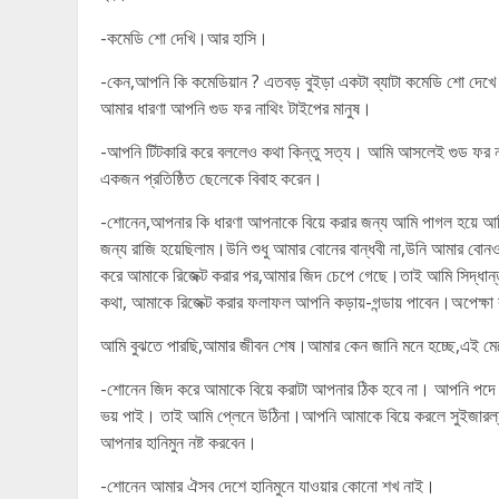
-কমেডি শো দেখি।আর হাসি।
-কেন,আপনি কি কমেডিয়ান ? এতবড় বুইড়া একটা ব্যাটা কমেডি শো দেখে আর
আমার ধারণা আপনি গুড ফর নাথিং টাইপের মানুষ।
-আপনি টিটকারি করে বললেও কথা কিন্তু সত্য। আমি আসলেই গুড ফর
একজন প্রতিষ্ঠিত ছেলেকে বিবাহ করেন।
-শোনেন,আপনার কি ধারণা আপনাকে বিয়ে করার জন্য আমি পাগল হয়ে আ
জন্য রাজি হয়েছিলাম।উনি শুধু আমার বোনের বান্ধবী না,উনি আমার ব
করে আমাকে রিজেক্ট করার পর,আমার জিদ চেপে গেছে।তাই আমি সিদ্ধা
কথা, আমাকে রিজেক্ট করার ফলাফল আপনি কড়ায়-গন্ডায় পাবেন।অপেক্ষ
আমি বুঝতে পারছি,আমার জীবন শেষ।আমার কেন জানি মনে হচ্ছে,এই মেয়ে 
-শোনেন জিদ করে আমাকে বিয়ে করাটা আপনার ঠিক হবে না। আপনি পদে
ভয় পাই। তাই আমি প্লেনে উঠিনা।আপনি আমাকে বিয়ে করলে সুইজারল্যা
আপনার হানিমুন নষ্ট করবেন।
-শোনেন আমার ঐসব দেশে হানিমুনে যাওয়ার কোনো শখ নাই।