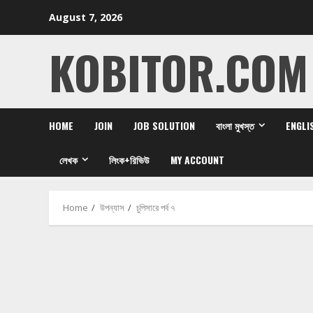
Skip
August 7, 2026
to
content
KOBITOR.COM
HOME
JOIN
JOB SOLUTION
বাংলা মুখস্ত
ENGLI
লেখক
লিংক+রিভিউ
MY ACCOUNT
Home
উপন্যাস
চুপিসারে পর্ব ৭