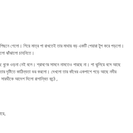
পিছনে গেলো। গিয়ে মাত্র পা রাখতেই তার মাথায় বড় একটি পেয়ারা টুপ করে পড়লো।
াইলো ঝাঁঝালো চাহনিতে।
চ্ছে বুকে ওড়না নেই বলে। শ্রাবণের সামনে নামতেও পারছে না। পা ঝুলিয়ে বসে আছে
র দৃষ্টিতে কাঠিন্যতা ভর করলো। দেখলো তার কাঁধের একপাশে পড়ে আছে নদীর
সারথীকে আদেশ দিলো রাগান্বিত কন্ঠে ,
িয়ে,