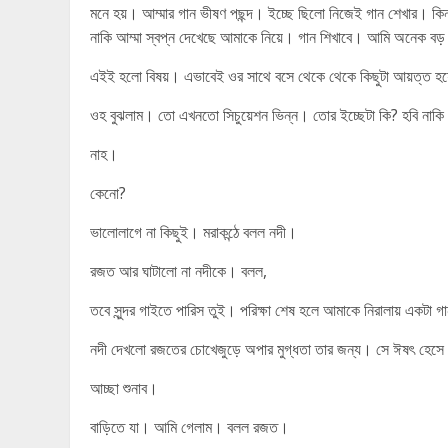
মনে হয়। আম্মার গান ভীষণ পছন্দ। ইচ্ছে ছিলো নিজেই গান শেখার। কিন্
নাকি আম্মা স্বপ্ন দেখেছে আমাকে নিয়ে। গান শিখাবে। আমি অনেক বড় গা
এইই হলো বিষয়। এভাবেই ওর সাথে বসে থেকে থেকে কিছুটা আয়ত্ত হ
ওহ বুঝলাম। তো এখনতো সিচুয়েশন ভিন্ন। তোর ইচ্ছেটা কি? হবি নাকি 
নাহ।
কেনো?
ভালোলাগে না কিছুই। মরাকন্ঠে বলল নদী।
রজত আর ঘাটালো না নদীকে। বলল,
তবে সুন্দর গাইতে পারিস তুই। পরিক্ষা শেষ হলে আমাকে নিরালায় একটা
নদী দেখলো রজতের চোখেজুড়ে অপার মুগ্ধতা তার জন্য। সে ঈষৎ হেসে
আচ্ছা শুনাব।
বাড়িতে যা। আমি গেলাম। বলল রজত।