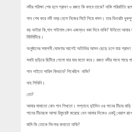
নদীর পরিক্ষা শেষ হলে শ্রাবণ ও রজত কি বলবে তাকে? নাকি পরিবর্তিত র
গান শেষ করে নদী নম্র হেসে নিজের সিটে গিয়ে বসল। তার ভিতরটা ধুকপ
বড় ভাইয়া কি,গান গাইলাম কেন এজন্যও বকা দিবে নাকি? উনিতো আবার 
মিটমিটিয়ে।
অনুষ্ঠানের সমাপনী ঘোষণার আগেই অতিথির আসন ছেড়ে চলে যায় শ্রাব
সবাই ছড়িয়ে ছিটিয়ে গেলো যার যার মতো করে। রজত নদীর সাথে পায়ে পায
গান গাইতে পারিস কিভাবে? শিখেছিস নাকি?
নাহ শিখিনি।
তো?
আমার মামাতো বোন গান শিখতো। সপ্তাহে দুইদিন ওর গানের টিচার বাড
গানের টিচারকে আম্মা রিকুয়েষ্ট করেছে যেন আমার দিকেও একটু খেয়াল র
মামি কি তোকে সিংগার বানাতো নাকি?