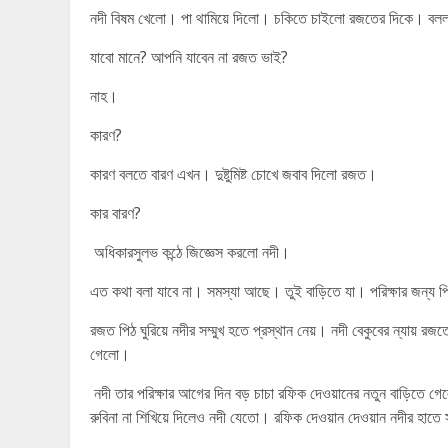
নদী বিষম খেলো। পা থামিয়ে দিলো। চকিতে চাইলো রজতের দিকে। বলল
যাবো মানে? আপনি যাবেন না রজত ভাই?
নাহ।
কারণ?
কারণ বলতে বারণ এখন। দুষ্টুমিষ্ট চোখে জবাব দিলো রজত।
কার বারণ?
অধিকারসুলভ কন্ঠে জিজ্ঞেস করলো নদী।
এত কথা বলা যাবে না। সমস্যা আছে। তুই বাড়িতে যা। পরিক্ষার জন্য
রজত পিঠ ঘুরিয়ে নদীর সম্মুখ হতে প্রস্থান নেয়। নদী বেকুবের ন্যায় 
গেলো।
নদী তার পরিক্ষার আগের দিন বড় চাচা রফিক দেওয়ানের নতুন বাড়িতে গে
রুবিনা না শিখিয়ে দিলেও নদী যেতো। রফিক দেওয়ান দেওয়ান নদীর হাতে