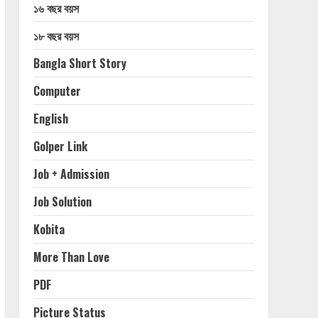
১৬ বছর বয়স
১৮ বছর বয়স
Bangla Short Story
Computer
English
Golper Link
Job + Admission
Job Solution
Kobita
More Than Love
PDF
Picture Status