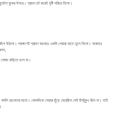
ুডৌল বুকের উপরে। শ্রাবণ চট করেই দৃষ্টি সরিয়ে নিলো।
দী কেঁপে উঠলো। পরক্ষণেই শ্রাবণ কচকচে একটা পেয়ারা হাতে তুলে নিলো। সজোরে
 বলল,
়ে সোজা বাড়িতে চলে যা।
ে বসলি ছেলেদের মতো। কোনদিকে পেয়ারা ছুঁড়ে মেরেছিস সেই হুঁশটুকুও ছিল না। তাই
ে।