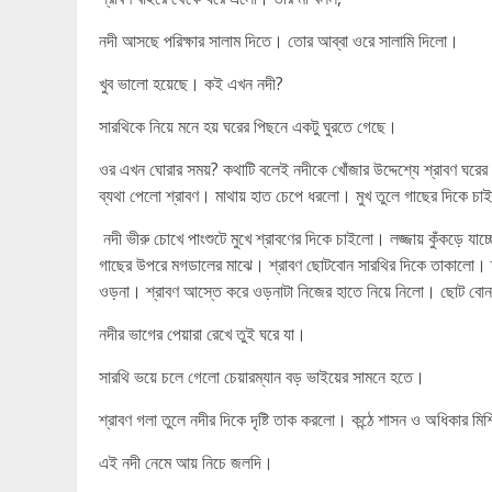
নদী আসছে পরিক্ষার সালাম দিতে। তোর আব্বা ওরে সালামি দিলো।
খুব ভালো হয়েছে। কই এখন নদী?
সারথিকে নিয়ে মনে হয় ঘরের পিছনে একটু ঘুরতে গেছে।
ওর এখন ঘোরার সময়? কথাটি বলেই নদীকে খোঁজার উদ্দেশ্যে শ্রাবণ ঘরের 
ব্যথা পেলো শ্রাবণ। মাথায় হাত চেপে ধরলো। মুখ তুলে গাছের দিকে চ
নদী ভীরু চোখে পাংশুটে মুখে শ্রাবণের দিকে চাইলো। লজ্জায় কুঁকড়ে যা
গাছের উপরে মগডালের মাঝে। শ্রাবণ ছোটবোন সারথির দিকে তাকালো। তা
ওড়না। শ্রাবণ আস্তে করে ওড়নাটা নিজের হাতে নিয়ে নিলো। ছোট বোন 
নদীর ভাগের পেয়ারা রেখে তুই ঘরে যা।
সারথি ভয়ে চলে গেলো চেয়ারম্যান বড় ভাইয়ের সামনে হতে।
শ্রাবণ গলা তুলে নদীর দিকে দৃষ্টি তাক করলো। কন্ঠে শাসন ও অধিকার মিশ
এই নদী নেমে আয় নিচে জলদি।