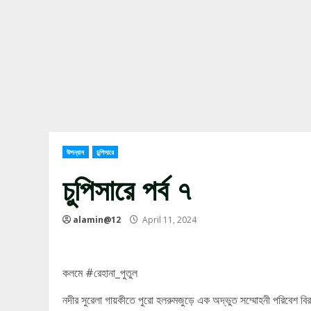
উপন্যাস
চুপিসারে
চুপিসারে পর্ব ৭
alamin@12
April 11, 2024
কলমে #রেহানা_পুতুল
নদীর সুরেলা গায়কীতে পুরো হলরুমজুড়ে এক অদ্ভুত সম্মোহনী পরিবেশ 