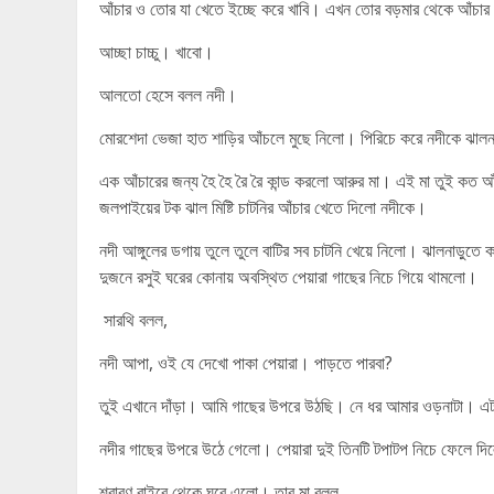
আঁচার ও তোর যা খেতে ইচ্ছে করে খাবি। এখন তোর বড়মার থেকে আঁচা
আচ্ছা চাচ্চু। খাবো।
আলতো হেসে বলল নদী।
মোরশেদা ভেজা হাত শাড়ির আঁচলে মুছে নিলো। পিরিচে করে নদীকে ঝা
এক আঁচারের জন্য হৈ হৈ রৈ রৈ কান্ড করলো আরুর মা। এই মা তুই কত আ
জলপাইয়ের টক ঝাল মিষ্টি চাটনির আঁচার খেতে দিলো নদীকে।
নদী আঙ্গুলের ডগায় তুলে তুলে বাটির সব চাটনি খেয়ে নিলো। ঝালনাড়ুত
দুজনে রসুই ঘরের কোনায় অবস্থিত পেয়ারা গাছের নিচে গিয়ে থামলো।
সারথি বলল,
নদী আপা, ওই যে দেখো পাকা পেয়ারা। পাড়তে পারবা?
তুই এখানে দাঁড়া। আমি গাছের উপরে উঠছি। নে ধর আমার ওড়নাটা। এ
নদীর গাছের উপরে উঠে গেলো। পেয়ারা দুই তিনটি টপাটপ নিচে ফেলে দিল
শ্রাবণ বাইরে থেকে ঘরে এলো। তার মা বলল,