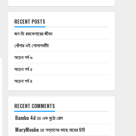
RECENT POSTS
জন ডি রকফেলারের জীবন
খোঁপার ওই গোলাপকাঁটা
অচেন পর্ব ৬
অচেন পর্ব ৫
অচেন পর্ব ৪
RECENT COMMENTS
Bambu 4d
on
এক মুঠো রোদ
MaryMoobe
on
সন্তানের কাছে মায়ের চিঠি