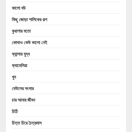
কালো বউ
কিছু জোড়া শালিকের গল্প
কুয়াশার মতো
কোথাও কেউ ভালো নেই
ক্যান্সার যুদ্ধ
ক্যামেলিয়া
খুন
ঘেউলের সংসার
চার আনার জীবন
চিঠি
চিত্ত চিরে চৈত্রমাস