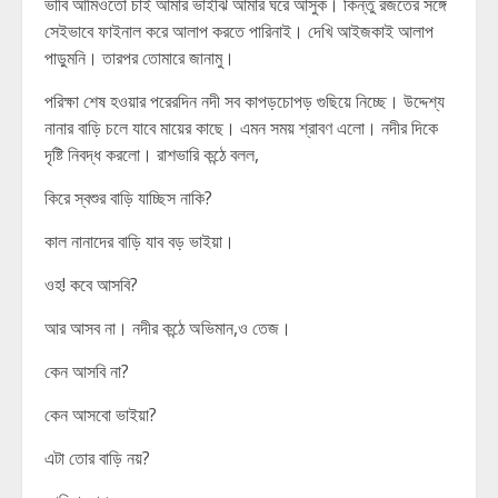
ভাবি আমিওতো চাই আমার ভাইঝি আমার ঘরে আসুক। কিন্তু রজতের সঙ্গে
সেইভাবে ফাইনাল করে আলাপ করতে পারিনাই। দেখি আইজকাই আলাপ
পাড়ুমনি। তারপর তোমারে জানামু।
পরিক্ষা শেষ হওয়ার পরেরদিন নদী সব কাপড়চোপড় গুছিয়ে নিচ্ছে। উদ্দেশ্য
নানার বাড়ি চলে যাবে মায়ের কাছে। এমন সময় শ্রাবণ এলো। নদীর দিকে
দৃষ্টি নিবদ্ধ করলো। রাশভারি কন্ঠে বলল,
কিরে স্বশুর বাড়ি যাচ্ছিস নাকি?
কাল নানাদের বাড়ি যাব বড় ভাইয়া।
ওহ! কবে আসবি?
আর আসব না। নদীর কন্ঠে অভিমান,ও তেজ।
কেন আসবি না?
কেন আসবো ভাইয়া?
এটা তোর বাড়ি নয়?