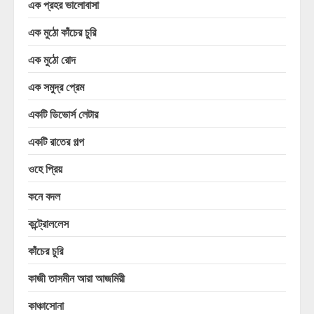
এক প্রহর ভালোবাসা
এক মুঠো কাঁচের চুরি
এক মুঠো রোদ
এক সমুদ্র প্রেম
একটি ডিভোর্স লেটার
একটি রাতের গল্প
ওহে প্রিয়
কনে বদল
কন্ট্রোললেস
কাঁচের চুরি
কাজী তাসমীন আরা আজমিরী
কাঞ্চাসোনা