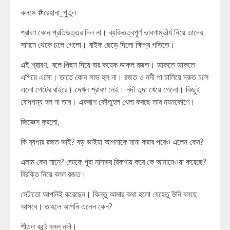
কলমে #রেহানা_পুতুল
শ্রাবণ কোন প্রতিউত্তর দিল না। ব্যক্তিত্বপূর্ণ ভাবগাম্ভীর্য নিয়ে তাদের
সামনে থেকে চলে গেলো। বাইক ছেড়ে দিলো ক্ষিপ্র গতিতে।
এই শ্রাবণ.. বলে পিছন দিয়ে বার কয়েক ডাকল রজত। ডাকতে ডাকতে
এগিয়ে এলো। তাতে কোন লাভ হল না। রজত ও নদী পা চালিয়ে দ্রুত চলে
এলো গেটের বাইরে। দেখল শ্রাবণ নেই। নদী তব্দা খেয়ে গেলো। কিছুই
বোধগম্য হল না তার। একরাশ কৌতুহল খেলা করছে তার নয়নকোণে।
জিজ্ঞেস করলো,
কি ব্যপার রজত ভাই? বড় ভাইয়া আপনাকে মানা করার পরেও এলেন কেন?
এলাম কেন মানে? তোকে পুরা মাসভর রিকশায় করে কে আনানেওয়া করেছে?
বিরক্তি নিয়ে বলল রজত।
সেটাতো আপনিই করেছেন। কিন্তু আমার কথা হলো যেহেতু উনি বলছে
আসবে। তাহলে আপনি এলেন কেন?
শীতল কন্ঠে বলল নদী।