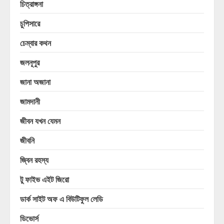
চিত্রাঙ্গনা
চুপিসারে
চেম্বার কথন
জলনূপুর
জানা অজানা
জামদানী
জীবন যখন যেমন
জীবনি
জ্বিন রহস্য
টু ফাইভ এইট জিরো
ডার্ক সাইট অফ এ বিউটিফুল লেডি
ডিভোর্স