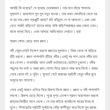
আসছি কি হয়েছে? সে হয়েছে চেয়ারম্যান। তার মনে বইছে ক্ষমতার
সুবাতাস। হৃদয়পালে সুখ সুখ নতুন হাওয়া। তার কখন কোনদিকে যেতে হয়
না হয় তার কোন গ্যারান্টি আছে? যদি বাইচান্স সে না আসতো। একা একা
যেতে পারতি বাড়িতে? হাতের কাছে নাকি বাড়ি?সারাবছর খবর নেয়না তোর।
থাকে ধান্ধা নিয়ে। এখন আসছে আদিখ্যেতা দেখাতে। হুহ!
প্রবল ক্ষোভ ঝেড়ে বলল রজত।
নদী বেকুব চাহনি নিক্ষেপ করলো রজতের মুখপানে। নিরব থেকে পা বাড়িয়ে
হাঁটা ধরলো। রজত পাশাপাশি হাঁটছে নদীর।একটু পর পাশ থেকে নদীর হাত
ধরে ফেলল। লংকামরিচ নামে একটি ভর্তাভাতের হোটেলে ঢুকলো। নদীর
পছন্দের সব ভর্তা ও গরুর ঝাল গোশত দিয়ে দুজনে লাঞ্চ করে নিলো। খাবার
শেষে খেলো দই ও পুডিং। ক্ষুধার্ত পেটে খাবারের প্রতিটি মেন্যু নদীর মুখে
অমৃতর মত লাগলো।
শেষে একটু সামনে এগিয়ে গিয়ে রিকশা নিলো রজত। রজত ও নদী পাশাপাশি
বসলো। রিকশা ছেড়ে দিলো। পুরো দৃশ্য এতক্ষণ শ্রাবণ অবলোকন করলো
রাস্তার বিপরীত পাশে থেকে। সে তার বাইকে বসেছিলো পায়ের উপর পা
তুলে। সিগারেটের প্রতিটি সুখটানের ধোঁয়া বাষ্পীভূত করে দিলো মুখ বরাবর