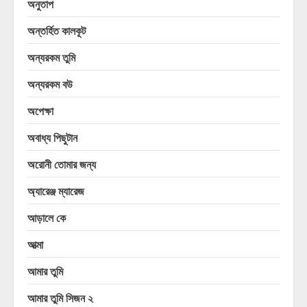
অনুতাপ
অন্তর্হিত কালকূট
অন্যরকম তুমি
অন্যরকম বউ
অপেক্ষা
অবাধ্য পিছুটান
অরোনী তোমার জন্য
অ্যারেঞ্জ ম্যারেজ
আড়ালে কে
আত্মা
আমার তুমি
আমার তুমি সিজন ২