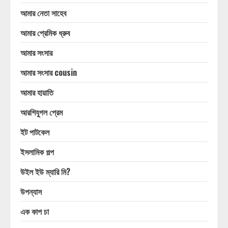
আমার নেতা সাহেব
আমার প্রেমিক ধ্রুব
আমার সংসার
আমার সংসার cousin
আমার হায়াতি
আরশিযুগল প্রেম
ইট পাটকেল
ইসলামিক গল্প
উইল ইউ ম্যারি মি?
উপন্যাস
এক কাপ চা