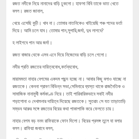
রজত নদীকে নিয়ে নানাদের বাড়ি ঢুকলো। হাফসা বিবি তাকে ভাত খেতে
বলল। রজত জানাল,
খেয়ে এসেছি বুড়ী। খাব না। তোমার নাতনিকেও খাইয়েছি পঞ্চ পদের ভর্তা
দিয়ে। আমি চলে যাব। তোমার পান,সুপারি,জর্দা, দুধ লাগবে?
হ লাইগবে পান আর জর্দা।
রজত বাজার থেকে এসব এনে দিয়ে নিজেদের বাড়ি চলে গেলো।
নদীর প্রতি রজতের দায়িত্ববোধ,কর্তব্যবোধ,
মায়ামমতা নাহার বেগমের একদম পছন্দ হচ্ছে না। আবার কিছু বলাও যাচ্ছে না
রজতকে। কেননা শ্রাবণ বিভিন্ন সভা,সেমিনারে ব্যস্ত থাকে রাজনৈতিক ও
সামাজিক নানামুখী কর্মকাণ্ড নিয়ে। তাই পারিবারিকভাবে সবাই নদীর
পড়াশোনা ও দেখাশুনার দায়িত্ব দিয়েছে রজতকে। সুতরাং সে যত তাড়াতাড়ি
সম্ভব আরুর সঙ্গে রজতের বিয়ের কথা পাকাপাকি করে ফেলতে চায়।
নাহার বেগম বড় ননদ রাফিয়াকে ফোন দিলো। বিয়ের প্রসঙ্গ তুলে যা বলার
বলল। রাফিয়া জবাবে বলল,