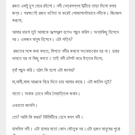
রজত একটু চুপ মেরে রইলো। নদী নেত্রপল্লব উল্টিয়ে তাড়া দিলো বলার
জন্য। পরক্ষণেই রজত ভণিতা না করেই সোজাসাপ্টাভাবে নদীকে। জিজ্ঞেস
করলো,
আমার ধারণা তুই আমাকে অল্পস্বল্প হলেও পছন্দ করিস। অন্যকিছু হিসেবে
নয়। একজন মানুষ হিসেবে। এটা সত্যি?
রজতের সঙ্গে কথা বলতে, মিশতে নদীর কখনো সংকোচবোধ হয় না। দুবার
ভাবতে হয় না কিছু বলতে। তাই নদী চটপট করে উত্তর দিলো,
হ্যাঁ পছন্দ করি। হঠাৎ কি হলো এটা জানার?
মা,মামী,মামা আরুকে বিয়ে দিতে চায় আমার কাছে। এটা জানিস তুই?
নাতো। অবাক চোখে নদীর নৈব্যত্তিক জবাব।
এখনতো জানলি।
তো? আমি কি করব? মিটমিটিয়ে হেসে বলল নদী।
হাসবিনা নদী। এটা হাসার মতো কোন কৌতুক নয়।এটা দুজন মানুষের পুরো