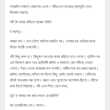
পরেরদিন সকালে মোরশেদা এলো। নদীর চলে যাওয়ার প্রস্তুতি দেখে
জিজ্ঞেস করলো,
নদী কি নানার বাড়িতে যাচ্ছো নাকি?
হ বড়াম্মু।
আচ্ছা যাও। তবে চইলা আইসো কয়দিন পর। তোমার বড় ভাইয়ার জন্য
বিয়ের পাত্রী দেখতেছি।
নদী কিছু বলল না। কিছুক্ষণ পর তার নানার বাড়িতে চলে গেলো। দুইদিন পর
এক বিকেলে রজত তার ছোটমামী রুবিনা ও মামাতো বোন নদীকে দেখতে
গেলো। নিয়ে গেলো নানারকম ফল ফলাদি। মামীর সঙ্গে গল্প গুজব করলো।
রুবিনা সেলাইয়ের মেশিনে মন দিলো কিছু একটা সেলাই করতে। মেশিনের
খটখট আওয়াজ শুরু হলো। রজত এমন সুযোগের অপেক্ষায় ছিলো। নদীকে
ডাক দিলো নিরালায়। নদী এলে স্মিত হেসে বলল,
তুই না আমার বলা কথা শুনতে চেয়েছিলি?
হুম চেয়েছিলাম তো। বলেন।