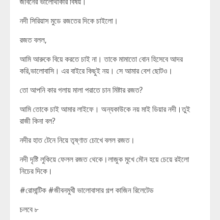
জীবনের ভালোথাকার বিষয়।
নদী সিরিয়াস মুডে রজতের দিকে চাইলো।
রজত বলল,
আমি আরুকে বিয়ে করতে চাই না। তাকে মামাতো বোন হিসেবে আদর
করি,ভালোবাসি। এর বাইরে কিছুই নয়। সে আমার বেশ ছোটও।
তো আপনি কার গলায় মালা পরাতে চান মিষ্টার রজত?
আমি তোকে চাই আমার লাইফে। অন্যকাউকে নয় মাই ডিয়ার নদী।তুই
রাজী কিনা বল?
নদীর হাত টেনে নিয়ে তৃষ্ণাত চোখে বলল রজত।
নদী দৃষ্টি লুকিয়ে ফেলল রজত থেকে।লাজুক মুখে মৌন হয়ে চেয়ে রইলো
নিচের দিকে।
#রোমান্টিক #জীবনমুখী ভালোবাসার গল্প কাজিন রিলেটেড
চলবে ৮