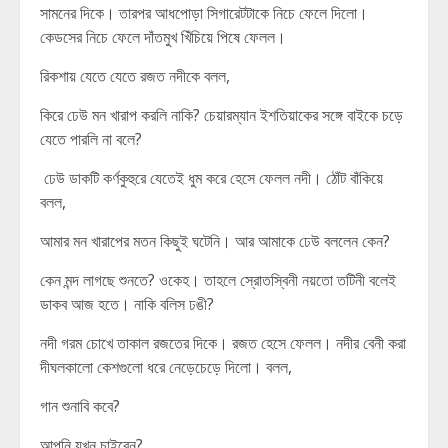
সামনের দিকে। তারপর আধপোড়া সিগারেটটাকে নিচে ফেলে দিলো।
কেডসের নিচে ফেলে দাঁতমুখ খিঁচিয়ে পিষে ফেলল।
রিকশায় যেতে যেতে রজত নদীকে বলল,
কিরে ঢেউ মন খারাপ করলি নাকি? চেয়ারম্যান ইশতিয়াকের সঙ্গে বাইকে চড়ে
যেতে পারলি না বলে?
ঢেউ ডাকটি কর্ণকুহুরে যেতেই ধুম করে হেসে ফেলল নদী। ঠোঁট বাঁকিয়ে
বলল,
আমার মন খারাপের মতন কিছুই ঘটেনি। আর আমাকে ঢেউ বললেন কেন?
কেন মন্দ লাগছে শুনতে? ওকেহ। তাহলে স্রোতস্বিনী নয়তো তটিনী বলেই
ডাকব আজ হতে। নাকি বলিস ঢঙী?
নদী গরম চোখে তাকাল রজতের দিকে। রজত হেসে ফেলল। নদীর বেনী করা
দীঘলকালো কেশগুলো ধরে নেড়েচেড়ে দিলো। বলল,
গান শুনাবি কবে?
আপনি যখন চাইবেন?