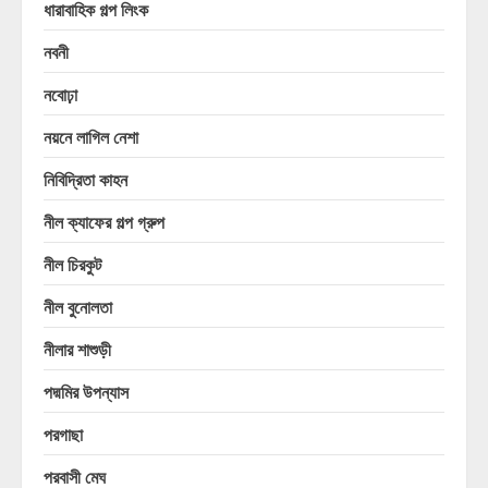
ধারাবাহিক গল্প লিংক
নবনী
নবোঢ়া
নয়নে লাগিল নেশা
নিবিদ্রিতা কাহন
নীল ক্যাফের গল্প গ্রুপ
নীল চিরকুট
নীল বুনোলতা
নীলার শাশুড়ী
পদ্মমির উপন্যাস
পরগাছা
পরবাসী মেঘ