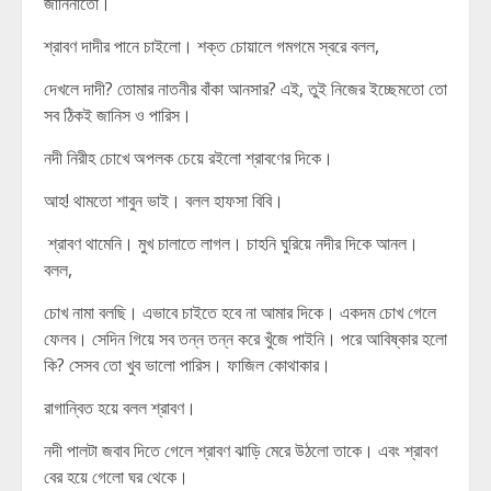
জানিনাতো।
শ্রাবণ দাদীর পানে চাইলো। শক্ত চোয়ালে গমগমে স্বরে বলল,
দেখলে দাদী? তোমার নাতনীর বাঁকা আনসার? এই, তুই নিজের ইচ্ছেমতো তো
সব ঠিকই জানিস ও পারিস।
নদী নিরীহ চোখে অপলক চেয়ে রইলো শ্রাবণের দিকে।
আহ! থামতো শাবুন ভাই। বলল হাফসা বিবি।
শ্রাবণ থামেনি। মুখ চালাতে লাগল। চাহনি ঘুরিয়ে নদীর দিকে আনল।
বলল,
চোখ নামা বলছি। এভাবে চাইতে হবে না আমার দিকে। একদম চোখ গেলে
ফেলব। সেদিন গিয়ে সব তন্ন তন্ন করে খুঁজে পাইনি। পরে আবিষ্কার হলো
কি? সেসব তো খুব ভালো পারিস। ফাজিল কোথাকার।
রাগান্বিত হয়ে বলল শ্রাবণ।
নদী পালটা জবাব দিতে গেলে শ্রাবণ ঝাড়ি মেরে উঠলো তাকে। এবং শ্রাবণ
বের হয়ে গেলো ঘর থেকে।