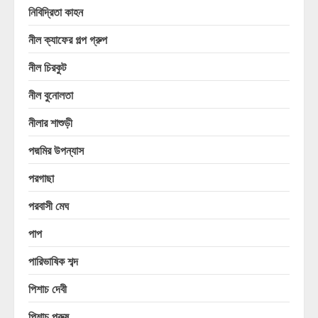
নিবিদ্রিতা কাহন
নীল ক্যাফের গল্প গ্রুপ
নীল চিরকুট
নীল বুনোলতা
নীলার শাশুড়ী
পদ্মমির উপন্যাস
পরগাছা
পরবাসী মেঘ
পাপ
পারিভাষিক শব্দ
পিশাচ দেবী
পিশাচ পুরুষ