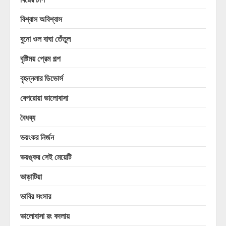
বিশ্বাস অবিশ্বাস
বুনো ওল বাঘা তেঁতুল
বৃষ্টিময় প্রেম গল্প
বৃহন্নলার ডিভোর্স
বেপরোয়া ভালোবাসা
বৈধব্য
ভয়ংকর নির্জন
ভয়ঙ্কর সেই মেয়েটি
ভাড়াটিয়া
ভাবির সংসার
ভালোবাসা রং বদলায়