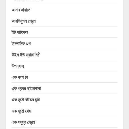
আমার হায়াতি
আরশিযুগল প্রেম
ইট পাটকেল
ইসলামিক গল্প
উইল ইউ ম্যারি মি?
উপন্যাস
এক কাপ চা
এক প্রহর ভালোবাসা
এক মুঠো কাঁচের চুরি
এক মুঠো রোদ
এক সমুদ্র প্রেম