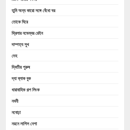
তুমি অন্য কারো সঙ্গে বেঁধো ঘর
তোকে ঘিরে
থ্রিলার নভেম্বর রেইন
দাম্পত্য সুখ
দেহ
দ্বিতীয় পুরুষ
দ্যা ব্লাক বুক
ধারাবাহিক গল্প লিংক
নবনী
নবোঢ়া
নয়নে লাগিল নেশা