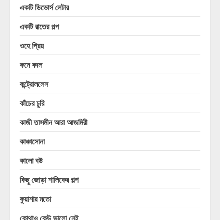
একটি ডিভোর্স লেটার
একটি রাতের গল্প
ওহে প্রিয়
কনে বদল
কন্ট্রোললেস
কাঁচের চুরি
কাজী তাসমীন আরা আজমিরী
কাঞ্চাসোনা
কালো বউ
কিছু জোড়া শালিকের গল্প
কুয়াশার মতো
কোথাও কেউ ভালো নেই