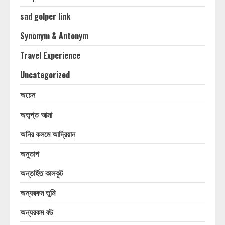
sad golper link
Synonym & Antonym
Travel Experience
Uncategorized
অচেন
অতৃপ্ত আত্মা
অনির কলমে আদ্রিয়ান
অনুতাপ
অন্তর্হিত কালকূট
অন্যরকম তুমি
অন্যরকম বউ