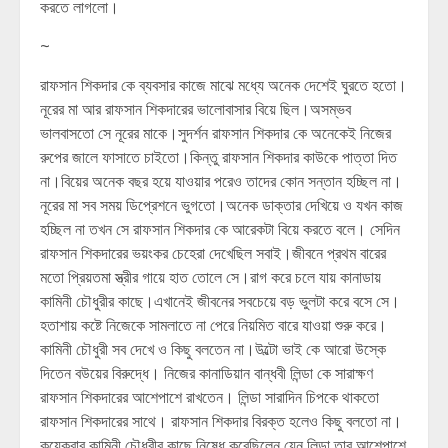
করতে লাগলো।
~
রাফসান শিকদার কে ব্যবসার কাজে মাঝে মধ্যে অনেক দেশেই ঘুরতে হতো।
নূরের মা আর রাফসান শিকদারের ভালোবাসার বিয়ে ছিল।অসম্ভব
ভালবাসতো সে নূরের মাকে।সুদর্শন রাফসান শিকদার কে অনেকেই নিজের
রুপের জালে ফাসাতে চাইতো।কিন্তু রাফসান শিকদার কাউকে পাত্তা দিত
না।বিয়ের অনেক বছর হয়ে যাওয়ার পরেও তাদের কোন সন্তান হচ্ছিল না।
নূরের মা সব সময় ডিপ্রেশনে ভুগতো।অনেক ডাক্তার দেখিয়ে ও যখন কাজ
হচ্ছিল না তখন সে রাফসান শিকদার কে আরেকটা বিয়ে করতে বলে। সেদিন
রাফসান শিকদারের ভয়ংকর চেহেরা দেখেছিল সবাই।জীবনে প্রথম বারের
মতো প্রিয়তমা স্ত্রীর গায়ে হাত তোলে সে।রাগ করে চলে যায় কানাডায়
কামিনী চৌধুরীর কাছে।এখানেই জীবনের সবচেয়ে বড় ভুলটা করে বসে সে।
হতাশায় কষ্টে নিজেকে সামলাতে না পেরে নিয়মিত বারে যাওয়া শুরু করে।
কামিনী চৌধুরী সব দেখে ও কিছু বলতেন না।উল্টো ভাই কে আরো উস্কে
দিতেন বউয়ের বিরুদ্ধে। নিজের কানাডিয়ান বান্ধবী লিন্ডা কে সারাক্ষণ
রাফসান শিকদারের আশেপাশে রাখতেন। লিন্ডা সারাদিন চিপকে থাকতো
রাফসান শিকদারের সাথে। রাফসান শিকদার বিরক্ত হলেও কিছু বলতো না।
কয়েকবার কামিনী চৌধুরীর কাছে নিষেধ করেছিলেন যেন লিন্ডা তার আশেপাশে