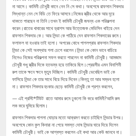
না আসে। কামিনী চৌধুরী কানে নেন নি সে কথা। অবশেষে রাফসান শিকদার
সিদ্ধান্ত নেন সে বিডি তে ফিরে আসবে।নিজের স্ত্রীর থেকে আর দূরে
থাকতে পারছেন না তিনি।তখন ই কামিনী চৌধুরী জঘন্য এক পরিকল্পনা
করেন।রাতের খাবারের সাথে ড্রাগস আর উত্তেজক মেডিসিন খাইয়ে দেন
রাফসান শিকদার কে। আর লিন্ডা কে পাঠিয়ে দেন রাফসান শিকদারের রুমে।
ফলাফল যা হওয়ার তাই হলো। অপরের বোধে পাগলপ্রায় রাফসান শিকদার
লিন্ডা কে সেই অবস্থায় গলা চেপে ধরলেন।লিন্ডা কে কোন ভাবে বাচিয়ে
নিলেও নিজের পরিকল্পনা সফল করতে পারলেন না কামিনী চৌধুরী। আমজাদ
চৌধুরী শুধু স্ত্রীর দিকে হতভম্ব হয়ে তাকিয়ে ছিল।প্রেয়সীর এমন বিনাশিনী
রুপ তাকে ক্ষনে ক্ষনে মৃত্যু দিচ্ছিল। কামিনী চৌধুরী ভেবেছিল ভাই কে
ফাসিয়ে লিন্ডা কে তার সাথে বিয়ে দিয়ে দিবেন।কিন্তু তা আর সম্ভব হলো
না। রাফসান শিকদার হুংকার ছেড়ে কামিনী চৌধুরী কে প্রশ্ন করলেন,
— এই প্রস্টি*টিউট রাতে আমার রুমে ঢুকলো কি করে কামিনী?আমি রুম
লক করে ঘুমিয়ে ছিলাম।
রাফসান শিকদার পাগলা ঘোড়ার মতো আক্রমণ করতে চাইছিল লিন্ডার উপর।
অবশেষে কোন কুল কিনারা না পেয়ে সমস্ত দোষ লিন্ডার ঘারে দিয়ে দিলেন
কামিনী চৌধুরী। ভাই কে আশ্বস্ত করলেন এই কথা আর কেউ জানবে না।