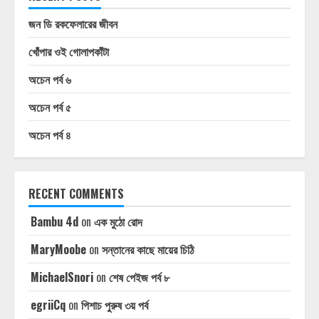
জন ডি রকফেলারের জীবন
খোঁপার ওই গোলাপকাঁটা
অচেন পর্ব ৬
অচেন পর্ব ৫
অচেন পর্ব ৪
RECENT COMMENTS
Bambu 4d
on
এক মুঠো রোদ
MaryMoobe
on
সন্তানের কাছে মায়ের চিঠি
MichaelSnori
on
শেষ পেইজ পর্ব ৮
egriiCq
on
পিশাচ পুরুষ ৩য় পর্ব