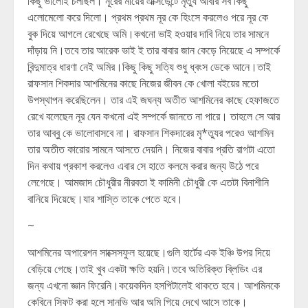
কিছু ভালোই চলছিল। নূরের মায়ের এক্সিডেন্টে মৃত্যু আবার সব কিছু
এলোমেলো করে দিলো। প্রথম প্রথম নূর কে হিংসে করলেও পরে নূর কে
বুক দিয়ে আগলে রেখেছে অমি।কখনো ভাই হওয়ার দাবি নিয়ে তার সামনে
দাঁড়ায় নি।তবে তার আরেক ভাই ই তার বাবার জান কেড়ে নিয়েছে এ সম্পর্কে
বিন্দুমাত্র ধারণা নেই অমির।কিছু কিছু সত্যি শুধু ধ্বংস ডেকে আনে।তাই
রাফসান শিকদার আশমিনের কাছে নিজের জীবন কে খোলা বইয়ের মতো
উপস্থাপন করেছিলেন। তার এই জঘন্য অতীত আশমিনের কাছে হেফাজতে
রেখে বলেছেন নূর যেন কখনো এই সম্পর্কে জানতে না পারে। তাহলে সে আর
তার আব্বু কে ভালোবাসবে না। রাফসান শিকদারের মৃ*ত্যুর পরেও আশমিন
তার অতীত কারোর সামনে আসতে দেয়নি। নিজের বাবার প্রতি রাগটা এতো
দিন কথায় প্রকাশ করলেও এবার সে হাতে কলমে করার জন্য উঠে পরে
লেগেছে। আমজাদ চৌধুরীর নীরবতা ই কামিনী চৌধুরী কে এতটা বিনাশীনি
বানিয়ে দিয়েছে।যার শাস্তি তাকে পেতে হবে।
~
আশমিনের অপারেশন সাক্সেসফুল হয়েছে।গুলি হার্টের এক ইঞ্চি উপর দিয়ে
বেড়িয়ে গেছে।তাই খুব একটা ক্ষতি হয়নি।তবে অতিরিক্ত ব্লিডিং এর
জন্য এখনো জ্ঞান ফিরেনি।কয়েকদিন হসপিটালেই থাকতে হবে। আশমিনকে
কেবিনে সিফট করা হলে সানভি আর অমি গিয়ে দেখে আসে তাকে।