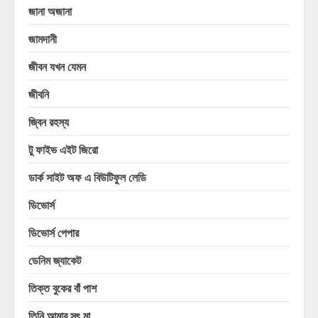
জানা অজানা
জামদানী
জীবন যখন যেমন
জীবনি
জ্বিন রহস্য
টু ফাইভ এইট জিরো
ডার্ক সাইট অফ এ বিউটিফুল লেডি
ডিভোর্স
ডিভোর্স পেপার
ডেনিম জ্যাকেট
তিক্ত বুকের বাঁ পাশ
তিনি আমার সৎ মা