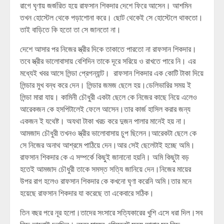
রাগে ঘৃণায় জর্জরিত হয়ে রাফসান শিকদার দেশে ফিরে আসেন। আশমিন
তখন হোস্টেল থেকে পড়াশোনা করে। ছোট থেকেই সে হোস্টেলে থাকতো।
তাই বাড়িতে কি হতো তা সে জানতো না।
দেশে আসার পর নিজের স্ত্রীর দিকে তাকাতে পারতো না রাফসান শিকদার।
তবে স্ত্রীর ভালোবাসায় বেশিদিন তাকে দূরে সরিয়ে ও রাখতে পারে নি। এর
মধ্যেই খবর আসে লিন্ডা প্রেগন্যান্ট। রাফসান শিকদার এক কোটি টাকা দিয়ে
লিন্ডার মুখ বন্ধ করে দেন। লিন্ডার জমজ ছেলে হয়।ডেলিভারির সময় ই
লিন্ডা মারা যায়। কামিনী চৌধুরী একটা ছেলে কে নিজের কাছে নিয়ে এলেও
আরেকজন কে হসপিটালেই ফেলে আসেন।তার কার্জ হাসিল করার জন্য
একজন ই যথেষ্ট। অযথা টাকা খরচ করে দুজন পালার মানেই হয় না।
আমজাদ চৌধুরী তখনও স্ত্রীর ভালোবাসায় চুপ ছিলেন।আরেকটা ছেলে কে
সে নিজের অনাথ আশ্রমে পাঠিয়ে দেন।আর সেই ছেলেটাই হচ্ছে অমি।
রাফসান শিকদার কে এ সম্পর্কে কিছুই জানানো হয়নি। অমি কিছুটা বড়
হতেই আমজাদ চৌধুরী তাকে সমস্ত সত্যি জানিয়ে দেন।নিজের মায়ের
উপর রাগ হলেও রাফসান শিকদার কে কখনো ঘৃণা করেনি অমি।তার মনে
হয়েছে রাফসান শিকদার যা করেছে তা একেবারে সঠিক।
তিন বছর পরে নূর হলো।তাদের সংসারে সত্যিকারের খুশি এসে ধরা দিল।সব