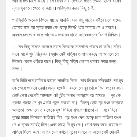
তার রক্তে মিশে আছে। সে যেমন মায়া দেখাতে জানে তেমন হিংস্র বাঘের
ন্যায় খুব*লে খেতে ও জানে।অবিশ্বাস করার কিছু নেই।
পরিস্থিতি অনেক বিগড়ে যাচ্ছে সানভি।সব কিছু হাতের বাইরে চলে যাচ্ছে।
তোমার মনে হয় স্যার ম্যাম কে ছেড়ে দিবে? পাল্টা আঘাত সে ও করবে।
এরকম চলতে থাকলে তাদের একজনের হাতে আরেকজনের বিনাশ নিশ্চিত।
— সব কিছু সামনে আসলে ম্যাম নিজেকে সামলাতে পারবে না অমি।সত্যি
মাঝে মাঝে খুব নিষ্ঠুর হয়।ম্যাম যেই সত্যির তালাশ করছে তা জানলে সে
নিজেই ভেঙ্গে গুড়িয়ে যাবে। কিছু কিছু সত্যি গোপন থাকাই সবার জন্য
মঙ্গল।
অমি নির্মিশেষে তাকিয়ে রইলো সানভির দিকে।তার নিজের সত্যিটাই তো নূর
কে ভেঙ্গে গুড়িয়ে দেয়ার জন্য যথেষ্ট। বয়সে সে নূর থেকে তিন বছরের বড়।
ছোট বেলা থেকেই আমজাদ চৌধুরীর অনাথ আশ্রমে বড় হয়েছে। নূর কে
প্রথম প্রথম সে খুব একটা পছন্দ করতো না। কিন্তু ছোট্ট নূর যখন আশ্রমে
আসতো তখন সে তার থেকে মুখ ফিরিয়ে রাখতে পারতো না। ধিরে ধিরে
নূরের মায়ায় নিজেকে জরিয়েই নিল।নূর যখন দেশ ছেড়ে চলে যাচ্ছিল তখন
সে ও নূরের সাথেই ছিল।একা ছাড়ে নি নূর কে। চোখ বন্ধ করে চেয়ারে গা
এলিয়ে দিলো অমি।সত্যি যেন কখনো নূরের সামনে না আসে সেই দোয়াই