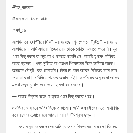
#ইট_পাটকেল
#সানজিদা_বিনতে_সফি
#পর্ব_১৬
আশমিন কে হসপিটালে সিফট করা হয়েছে।খুব গোপনে ট্রিটমেন্ট করা হচ্ছে
আশমিনের। অমি এখনো নিজের ঘোর থেকে বেরিয়ে আসতে পারে নি। নূর
এমন কিছু করবে তা স্বপ্নে ও ভাবতে পারেনি সে।সানভি চুপচাপ দাঁড়িয়ে
আছে বারান্দায়। শূন্য দৃষ্টিতে অপারেশন থিয়েটারের দিকে তাকিয়ে আছে।
আমজাদ চৌধুরী কেউ জানায়নি। বিষয় টা কোন ভাবেই মিডিয়ায় ফাস হতে
দেয়া যাবে না। চারিদিকে শত্রুর অভাব নেই। আশমিনের অসুস্থতা তাদের
একটা নতুন সুযোগ করে দেয়া হামলা করার জন্য।
— আমার বিশ্বাস হচ্ছে না ম্যাম এমন কিছু করতে পারে।
সানভি চোখ ঘুরিয়ে অমির দিকে তাকালো। অমি অপরাধীদের মতো মাথা নিচু
করে বারান্দার চেয়ারে বসে আছে। সানভি দীর্ঘশ্বাস ছাড়ল।
— সময় মানুষ কে বদলে দেয় অমি।রাফসান শিকদারের মেয়ে সে।হিংস্রতা