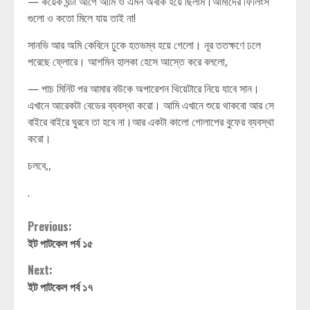
— কয়েক ঘন্টা আগে আমি ও এমন অবাক হয়ে ছিলাম।আমাদের ফিলিংস
গুলো ও কতো মিলে যায় তাই না!
সানভি আর অমি কেবিনে ঢুকে হতভম্ব হয়ে গেলো। নূর ততক্ষণে ঢলে
পরেছে ফ্লোরে। আশমিন হালকা হেসে আস্তে করে বললো,
— পাচ মিনিট পর আমার বউকে অপারেশন থিয়েটারে নিয়ে যাবে সান।
এখানে আরেকটা বেডের ব্যবস্থা করো। আমি এখানে শুয়ে থাকবো আর সে
বাইরে বাইরে ঘুরবে তা হবে না।আর একটা কালো গোলাপের বুফের ব্যবস্থা
করো।
চলবে,,
.
Continue
Previous:
ইট পাটকেল পর্ব ১৫
Reading
Next:
ইট পাটকেল পর্ব ১৭