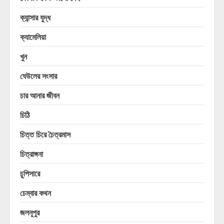
ক্যান্সার যুদ্ধ
ক্যামেলিয়া
খুন
ঘেউলের সংসার
চার আনার জীবন
চিঠি
চিত্ত চিরে চৈত্রমাস
চিত্রাঙ্গনা
চুপিসারে
চেম্বার কথন
জলনূপুর