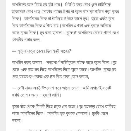
আশমিনের জ্ঞান ফিরে ছয় ঘন্টা পরে। পিটপিট করে চোখ খুলে চারিদিকে
তাকাতেই চোখ পড়ে সোফায় পায়ের উপর পা তুলে বসে ম্যাগাজিন পড়া নূরের
দিকে। আশমিনের দিকে না তাকিয়ে ই উঠে আসে নূর। হাতে একটা বুফে
নিয়ে আশমিনের দিকে এগিয়ে যায়।আশমিন এখনো এক ধ্যানে তাকিয়ে
আছে নূরের দিকে। নূর বাকা হাসলো। বুফে টা আশমিনের বেডের পাশে রেখে
মোহনীয় গলায় বলল,
— মৃত্যুর যাত্রা কেমন ছিল মন্ত্রী সাহেব?
আশমিন ক্রুর হাসলো। সন্তপর্ণে সার্জিক্যাল নাইফ হাতে তুলে নিলো।নুর
বেডে এক হাত ভর দিয়ে আশমিনের দিকে ঝুকে আছে।আশমিন নূরের ভর
দেয়া হাতের রগ বরাবর এক টান দিয়ে বাকা হেসে বললো,
— সেটা নাহয় একটু উপভোগ করে আসো সোনা।আমি এখানেই ওয়েট
করছি তোমার জন্য। হ্যাপি জার্নি।
নূরের হাত থেকে ফিনকি দিয়ে রক্ত বের হচ্ছে।নূর হতভম্ব চোখে তাকিয়ে
আছে আশমিনের দিকে। আশমিন ভ্রু কুচকে ফেললো। মুচকি হেসে
বললো,