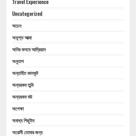
Travel Experience
Uncategorized
অচেন
অতৃপ্ত আত্মা
অনির কলমে আদ্রিয়ান
অনুতাপ
অন্তর্হিত কালকূট
অন্যরকম তুমি
অন্যরকম বউ
অপেক্ষা
অবাধ্য পিছুটান
অরোনী তোমার জন্য