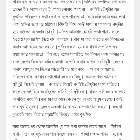
লারার বাবা কানাডার অনেক বড় বিজনেস ম্যান।ভাইয়ের সম্পত্তি তো এখন
তাদের ই। সাথে লারার টা পেলে সোনায় সোহাগা। কামিনী চৌধুরীর এর
কুৎসিত পরিকল্পনার কথা কেউ জানতে পারলো না।কয়েকদিনের মধ্যেই লারা
এসে হাজির হলো নূর মঞ্জিলে।বিষয়টা নিয়ে কেউ মাথা না ঘামালেও গম্ভীর
হয়ে রইলেন আমজাদ চৌধুরী।এতিম আমজাদ চৌধুরী পড়াশোনায় ভালো
হওয়ায় স্কলারশিপ নিয়ে যায় কানাডায়। বাবা মা মারা যাওয়ার পর নিজেদের
অনাথ আশ্রমেই বড় হয় সে।পুর্নবয়স্ক না হওয়ায় বাবার সম্পত্তি সব
ম্যানেজার সামলাতো।বিশ বছর বয়সে সম্পত্তি সব নিজের নামে আসার পর
বাংলাদেশের বিজনেস গুটিয়ে কানাডায় পারি জমায় আমজাদ চৌধুরী।দেশের
অনাথ আশ্রম সে নিজের আরেকটা ঘর মনে করে। অনাথ আশ্রমের
দায়িত্বে থাকা ফাদার দেখাশোনা করে সব কিছু। সমস্ত খরচ আমজাদ
চৌধুরী নিজেই চালায়। কানাডায় গিয়েই কামিনী চৌধুরীর সাথে পরিচয়।
ভালোবেসেই বিয়ে করেছিলেন কামিনী চৌধুরী কে। রাফসান শিকদার ও তাতে
আপত্তি করে নি।বাবা মা মরা বোন কে সে খুব আদরে মানুষ করেছে।তাই
তার সুখ ই মূখ্য। দুজনে একসাথেই কানাডায় পড়াশোনা করতো। কখনো
বুঝতেই পারে নি তার প্রেয়সীর ভিতরে এতো কুৎসিত।
লারা আসার পর থেকে আশমিন খুব কম কথা বলতো লারার সাথে। নির্বাচন
মাথায় নিয়ে ব্যাস্ত সময় পার করছে রাফসান শিকদার ও আশমিন।বিরোধি