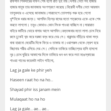
রাফসান শিকদারের দাফন শেষ হলো রাত দুই টায়।দলীয় নেতা সহ হাজার
হাজার মানুষ তার জানাজায় অংশগ্রহণ করেছে।বিরোধী দলীয় নেতা আয়মান
তালুকদার ও এসেছে জানাজায়।সারাদেশে তোলপাড় শুরু হয়ে গেলো
খু*নিকে ধরার জন্য। আশমিন হিংস্র বাঘের মতো শত্রুদের একে একে শেষ
করতে লাগলো। তবুও কোথাও কোন লিংক পাওয়া যাচ্ছিল না।সারারাত
বাইরে কাটিয়ে ভোরে বাসায় আসে আশমিন।রক্তজবার মতো লালা চোখ নিয়ে
রুমে ঢুকেই শব্দ করে দরজা বন্ধ করে দেয় সে। বারান্দায় দাঁড়িয়ে থাকা সদ্য
বাবা হারানো মেয়েটির দিকে ফিরে ও তাকায় না।ওয়াশরুম থেকে ফ্রেশ হয়ে
বিছানায় শরীর এলিয়ে দেয় সে। সেদিকে তাকিয়ে তাচ্ছিল্যের হাসি হাসলো
নূর।চোখ ঘুরিয়ে আকাশের দিকে তাকিয়ে গুন গুন করে লতা মঙেস্কারের
গাওয়া গানের কয়েকটা লাইন গাইলো,
Lag ja gale ke phir yeh
Haseen raat ho na ho…
Shayad phir iss janam mein
Mulaqaat ho na ho
Lag ja gale… ae… ae…