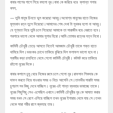
বাবার লাশের পাশে গিয়ে বসলো নূর।বাবা কে জরিয়ে ধরে ক্লান্ত গলায়
বলল,
— তুমি মানুষ চিনতে ভুল করেছো আব্বু।অযোগ্য মানুষের হাতে নিজের
মূল্যবান রত্ন তুলে দিয়েছো।আমাদের শেষ দেখা টা সুখকর হলো না আব্বু।
যে শূণ্যতা নিয়ে তুমি চলে গিয়েছো আমাকে তা সারাজীব বয়ে বেরাতে হবে।
পরপারে ভালো থেকে আমার সুপার হিরো।আমি তোমার রত্নের যত্ন নিবো।
কামিনী চৌধুরী তেড়ে আসতে নিতেই আমজাদ চৌধুরী তাকে শক্ত হাতে
থামিয়ে দিল।ভয়ংকর চোখে তাকিয়ে বুঝিয়ে দিল ফলাফল ভালো হবে না।
স্বামীর কড়া চাহনিতে থেমে গেলো কামিনী চৌধুরী। কটমট করে তাকিয়ে
রইলো নূরের দিকে।
বাবার কপালে চুমু খেয়ে নিজের রুমে চলে গেলো নূর।রাফসান শিকদার কে
দাফন করতে নিয়ে যাওয়ার সময় ও নিচে আসেনি সে।তানভীর সারাটা সময়
চুপচাপ সব কিছু দেখে যাচ্ছিল। নূরের এই শান্ত ব্যবহার ভাবাচ্ছে তাকে।
নূরের পিছুপিছু সেও এসেছিল এখানে।কামিনী চৌধুরীর নূর কে আঘাত করার
সময় যখন সে রেগে এগিয়ে যাচ্ছিল তখন নূরের ইশারায় থেমে যায় সে।তখন
থেকে সারা শরীর রাগে জ্বলছে তার।