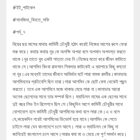
#ইট_পাটকেল
#সানজিদা_বিনতে_সফি
#পর্ব_৭
বিয়ের ছয় মাসের মাথায় কামিনী চৌধুরী হঠাৎ করেই নিজের আগের রুপে ফেরা
শুরু করে। কথায় কথায় নূর কে অলক্ষি অপয়া বলে অপমান অপদস্ত করতে
থাকে।নূর তাতে খুব একটা পাত্তা দেয় নি।নিজের মতো করে জীবন কাটাতে
থাকে সে।আশমিন কিংবা রাফসান শিকদার কাউকেই এ ব্যাপারে কিছু বলতো
না নূর।এর মধ্যেই তাদের জীবনে আবির্ভাব ঘটে লারা নামক রমনীর।কানাডায়
আশমিনদের প্রতিবেশি ছিল তারা।লারা আশমিন কে ছোট বেলা থেকেই পছন্দ
করতো। তবে এক আশমিনে মজে থাকার মেয়ে লারা না।কানাডায় আরো
অনেক ছেলেদের সাথে তার সম্পর্ক ছিল। ম্যাডিসন নামের এক ছেলের সাথে
দুই বছর লিভ ইন রিলেশনে ছিল সে।কিছুদিন আগে কামিনী চৌধুরীর সাথে
যোগাযোগ হলে কামিনী চৌধুরী আশমিনের কথা বলে লারা কে।এ ও বলে
যে,কয়েকদিন পরেই আশমিনের ডিভোর্স হয়ে যাবে।আশমিন কে পেতে
চাইলে লারা যেন বাংলাদেশে চলে আসে। লারা ও ম্যাডিসন কে কিছু না
জানিয়েই বাংলাদেশ চলে আসে।লারার বাবা মা ও মেয়ে কে পূর্ণ সমর্থন করে।