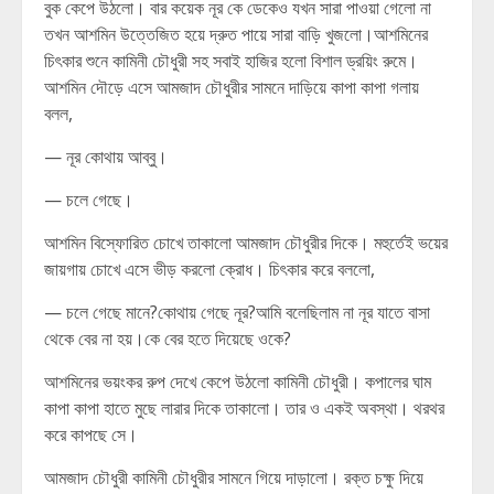
বুক কেপে উঠলো। বার কয়েক নূর কে ডেকেও যখন সারা পাওয়া গেলো না
তখন আশমিন উত্তেজিত হয়ে দ্রুত পায়ে সারা বাড়ি খুজলো।আশমিনের
চিৎকার শুনে কামিনী চৌধুরী সহ সবাই হাজির হলো বিশাল ড্রয়িং রুমে।
আশমিন দৌড়ে এসে আমজাদ চৌধুরীর সামনে দাড়িয়ে কাপা কাপা গলায়
বলল,
— নূর কোথায় আব্বু।
— চলে গেছে।
আশমিন বিস্ফোরিত চোখে তাকালো আমজাদ চৌধুরীর দিকে। মহুর্তেই ভয়ের
জায়গায় চোখে এসে ভীড় করলো ক্রোধ। চিৎকার করে বললো,
— চলে গেছে মানে?কোথায় গেছে নূর?আমি বলেছিলাম না নূর যাতে বাসা
থেকে বের না হয়।কে বের হতে দিয়েছে ওকে?
আশমিনের ভয়ংকর রুপ দেখে কেপে উঠলো কামিনী চৌধুরী। কপালের ঘাম
কাপা কাপা হাতে মুছে লারার দিকে তাকালো। তার ও একই অবস্থা। থরথর
করে কাপছে সে।
আমজাদ চৌধুরী কামিনী চৌধুরীর সামনে গিয়ে দাড়ালো। রক্ত চক্ষু দিয়ে