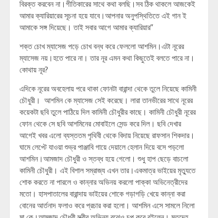
বিরক্ত করবেন না।গীতিকারের সাথে কথা বলছি।সব ঠিক থাকলে আজকেই
আমার ক্যারিয়ারের সূচনা হয়ে যাবে।আপনার অনুপস্থিতিতে এই গান ই
আমাকে সঙ্গ দিয়েছে। তাই সবার আগে আমার ক্যারিয়ার”
শক্ত চোখ ম্যাসেজ পড়ে চোখ বন্ধ করে ফেললো আশমিন।এটা নূরের
ম্যাসেজ নয়।হতে পারে না। তার নূর এমন কথা কিছুতেই বলতে পারে না।
কোথায় নূর?
এদিকে নূরের অবহেলায় পরে থাকা ফোনটা বারান্দা থেকে তুলে নিয়েছে কামিনী
চৌধুরী। আশমিন কে ম্যাসেজ সেই করেছে। লারা তানভীরের সাথে নূরের
কয়েকটা ছবি তুলে পাঠিয়ে দিল কামিনী চৌধুরীর কাছে। কামিনী চৌধুরী নূরের
ফোন থেকে সে ছবি আশমিনের মোবাইলে সেন্ড করে দিল। ছবি দেখার
আগেই খবর এলো ব্যস্ততম পৃথিবী থেকে বিদায় নিয়েছে রাফসান শিকদার।
ঘামে লেপ্টে যাওয়া শুভ্র পাঞ্জাবি গায়ে দেয়ালে হেলান দিয়ে বসে পড়লো
আশমিন।আমজাদ চৌধুরী ও স্তব্ধ হয়ে গেলো। শুধু হাপ ছেড়ে বাচলো
কামিনী চৌধুরী। এই বিশাল সম্রাজ্য এখন তার।একমাত্র ভাইয়ের মৃত্যুতে
শোক করতে না পারলে ও কান্নার অভিনয় করলো পাক্কা অভিনেত্রীদের
মতো। হাসপাতালের বারান্দায় ভাইয়ের শোকে গড়াগড়ি খেয়ে কান্না করা
বোনের আর্তনাদ ফলাও করে প্রচার করা হলো। আশমিন এসে সামলে নিলো
মা কে।আমজাদ চৌধুরী স্ত্রীর অভিনয় বুঝেও চুপ করে রইলেন। মৃতদেহ