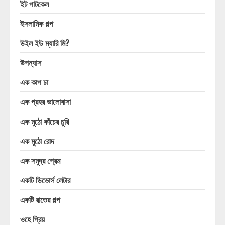
ইট পাটকেল
ইসলামিক গল্প
উইল ইউ ম্যারি মি?
উপন্যাস
এক কাপ চা
এক প্রহর ভালোবাসা
এক মুঠো কাঁচের চুরি
এক মুঠো রোদ
এক সমুদ্র প্রেম
একটি ডিভোর্স লেটার
একটি রাতের গল্প
ওহে প্রিয়