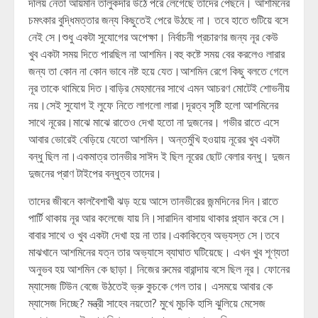
দলিয় নেতা আয়মান তালুকদার উঠে পরে লেগেছে তাদের পেছনে। আশমিনের
চমৎকার বুদ্ধিমত্তার জন্য কিছুতেই পেরে উঠছে না। তবে হাতে গুটিয়ে বসে
নেই সে।শুধু একটা সুযোগের অপেক্ষা। নির্বাচনী প্রচারণর জন্য নূর কেউ
খুব একটা সময় দিতে পারছিল না আশমিন।বহু কষ্টে সময় বের করলেও লারার
জন্য তা কোন না কোন ভাবে নষ্ট হয়ে যেত।আশমিন রেগে কিছু বলতে গেলে
নূর তাকে থামিয়ে দিত।বাড়ির মেহমানের সাথে এমন আচরণ মোটেই শোভনীয়
নয়।সেই সুযোগ ই লুফে নিতে লাগলো লারা।দূরত্ব সৃষ্টি হলো আশমিনের
সাথে নূরের।মাঝে মাঝে রাতেও দেখা হতো না দুজনের। গভীর রাতে এসে
আবার ভোরেই বেড়িয়ে যেতো আশমিন। অন্তর্মুখি হওয়ায় নূরের খুব একটা
বন্ধু ছিল না।একমাত্র তানভীর সাঈদ ই ছিল নূরের ছোট বেলার বন্ধু। দুজন
দুজনের প্রাণ টাইপের বন্ধুত্ব তাদের।
তাদের জীবনে কালবৈশাখী ঝড় হয়ে আসে তানভীরের জন্মদিনের দিন।রাতে
পার্টি থাকায় নূর আর কলেজে যায় নি।সারাদিন বাসায় থাকার প্ল্যান করে সে।
বাবার সাথে ও খুব একটা দেখা হয় না তার।একাকিত্বে অভ্যস্ত সে।তবে
মাঝখানে আশমিনের যত্ন তার অভ্যাসে ব্যাঘাত ঘটিয়েছে। এখন খুব শূণ্যতা
অনুভব হয় আশমিন কে ছাড়া। নিজের রুমের বারান্দায় বসে ছিল নূর। ফোনের
ম্যাসেজ টিউন বেজে উঠতেই ভ্রু কুচকে গেল তার। এসময়ে আবার কে
ম্যাসেজ দিচ্ছে? মন্ত্রী সাহেব নয়তো? মুখে মুচকি হাসি ঝুলিয়ে মেসেজ