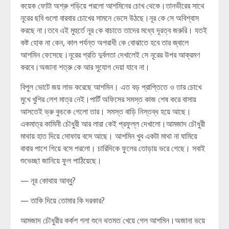
কয়েক ফোটা অশ্রু গড়িয়ে পরলো আশমিনের চোখ থেকে।তানভীরের সাথে
নূরের ছবি গুলো বারবার চোখের সামনে ভেসে উঠছে।নূর কে সে অবিশ্বাস
করছে না।তবে এই মুহুর্তে নূর কে বাচাতে তাদের মধ্যে দূরত্ব জরুরি। যতই
কষ্ট হোক না কেন, কাল পর্যন্ত অপরাধী কে বোঝাতে হবে তার জ্বালে
আশমিন ফেসেছে।নূরের প্রতি দুর্বলতা দেখালেই সে নূরের উপর আক্রমণ
করবে।অজানা শত্রু কে আর সুযোগ দেয়া যাবে না।
বিপুল ভোটে জয় লাভ করেছে আশমিন। এত বড় প্রাপ্তিতে ও তার চোখে
মুখে খুশির লেশ মাত্র নেই।পার্টি অফিসের সমস্ত কাজ শেষ করে বাসায়
আসতেই ভ্রু কুচকে গেলো তার। সমস্ত বাড়ি নিস্তব্ধ হয়ে আছে।
একমাত্র কামিনী চৌধুরী আর লারা কেই প্রফুল্ল দেখালো।আমজাদ চৌধুরী
মাথায় হাত দিয়ে সোফায় বসে আছে। আশমিন খুব একটা মাথা না ঘামিয়ে
বাবার পাশে গিয়ে বসে পরলো। চারিদিকে ফুলের তোড়ায় ভরে গেছে। সবাই
শুভেচ্ছা জানিয়ে ফুল পাঠিয়েছে।
— নূর কোথায় আব্বু?
— তাকি দিয়ে তোমার কি দরকার?
আমজাদ চৌধুরীর কর্কশ গলা শুনে থতমত খেয়ে গেল আশমিন।অজানা ভয়ে