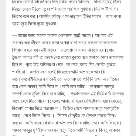
নিজের ফোনটা কানেক্ট করে দিল ড্রয়িং রুমের টিভিতে। সাথে সাথেই টিভির
স্ক্রিনে ভেসে উঠলো নূরের পরিশ্রান্ত পরাজিত মুখখানা।ভিডিও টি গাড়ির
ভিতরে বসে করা।আশমিন দৌড়ে এসে দাড়ালো টিভির সামনে। কাপা কাপা
হাতে ছুয়ে দিলো নূরের মুখখানা।
— জয়ের জন্য অনেক অনেক শুভকামনা মন্ত্রী সাহেব। আপনার এই
সাফল্য ভরা জীবনে আমার মতো অপয়া থাকা মানায় বলেন? ভালোবাসলে
বিশ্বাস করতে হয় মন্ত্রী সাহেব। ভালোবাসায় ভরসা থাকতে হয়।কোন
ঠুনকো আঘাত যদি তা ভেঙ্গে দেয় তাহলে বুঝতে হবে সেখানে কোন ভালোবাসা
ছিল না।পুরো টাই অভিনয় বা মোহ।আপনার বেলায় ঠিক কোনটা বুঝতে
পারছি না। আপনি যখন বলেই দিয়েছেন আমি আপনাকে আর কি
ভালোবাসবো?নিজের বাবা কেই তো ভালোবাসতে পারি নি তখন আর নিজের
হয়ে কোন সাফাই আমি দিবো না।আমি চলে যাচ্ছি। আপনাকে সমস্ত
সম্পর্ক থেকে মুক্তি দিয়ে চলে যাচ্ছি । প্রমাণস্বরূপ এই ভিডিও টি আপনার
কাছে রেখে দিতে পারেন।যেহেতু আমাদের বিয়ের রেজিষ্ট্রেশন হয়নি সেহেতু
ডিভোর্স পেপার দিতে পারলাম না। ভিডিও শেষে আপনার জন্য সারপ্রাইজ
আছে।দেখে নিবেন প্লিজ । মিসেস চৌধুরীর কে টেনশন করতে নিষেধ
করবেন।আমি নামক বোঝা সারা আপাতত বিদেয় হচ্ছি।তবে আমি ফিরবো।
আমার আব্বুর খু*নীদের ভয়ংকর মৃত্যু দিতে আমি ফিরবো। কিন্তু আপনার