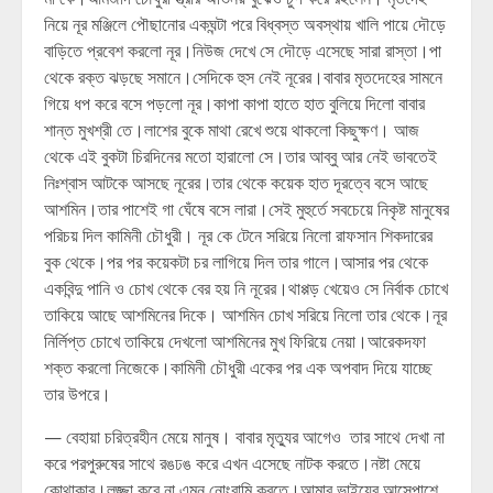
নিয়ে নূর মঞ্জিলে পৌছানোর একঘন্টা পরে বিধ্বস্ত অবস্থায় খালি পায়ে দৌড়ে
বাড়িতে প্রবেশ করলো নূর।নিউজ দেখে সে দৌড়ে এসেছে সারা রাস্তা।পা
থেকে রক্ত ঝড়ছে সমানে।সেদিকে হুস নেই নূরের।বাবার মৃতদেহের সামনে
গিয়ে ধপ করে বসে পড়লো নূর।কাপা কাপা হাতে হাত বুলিয়ে দিলো বাবার
শান্ত মুখশ্রী তে।লাশের বুকে মাথা রেখে শুয়ে থাকলো কিছুক্ষণ। আজ
থেকে এই বুকটা চিরদিনের মতো হারালো সে।তার আব্বু আর নেই ভাবতেই
নিঃশ্বাস আটকে আসছে নূরের।তার থেকে কয়েক হাত দূরত্বে বসে আছে
আশমিন।তার পাশেই গা ঘেঁষে বসে লারা।সেই মুহুর্তে সবচেয়ে নিকৃষ্ট মানুষের
পরিচয় দিল কামিনী চৌধুরী। নূর কে টেনে সরিয়ে নিলো রাফসান শিকদারের
বুক থেকে।পর পর কয়েকটা চর লাগিয়ে দিল তার গালে।আসার পর থেকে
একবিন্দু পানি ও চোখ থেকে বের হয় নি নূরের।থাপ্পড় খেয়েও সে নির্বাক চোখে
তাকিয়ে আছে আশমিনের দিকে। আশমিন চোখ সরিয়ে নিলো তার থেকে।নূর
নির্লিপ্ত চোখে তাকিয়ে দেখলো আশমিনের মুখ ফিরিয়ে নেয়া।আরেকদফা
শক্ত করলো নিজেকে।কামিনী চৌধুরী একের পর এক অপবাদ দিয়ে যাচ্ছে
তার উপরে।
— বেহায়া চরিত্রহীন মেয়ে মানুষ। বাবার মৃত্যুর আগেও তার সাথে দেখা না
করে পরপুরুষের সাথে রঙঢঙ করে এখন এসেছে নাটক করতে।নষ্টা মেয়ে
কোথাকার।লজ্জা করে না এমন নোংরামি করতে।আমার ভাইয়ের আসেপাশে