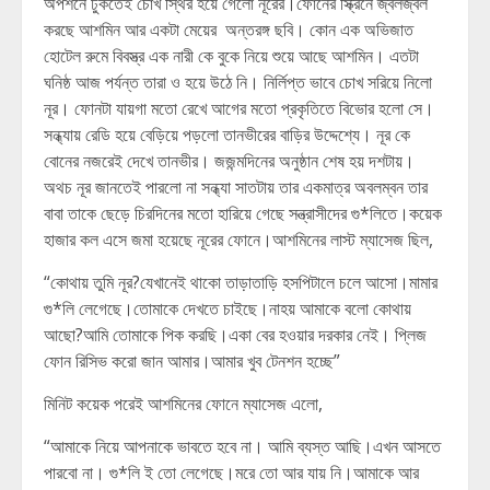
অপশনে ঢুকতেই চোখ স্থির হয়ে গেলো নূরের।ফোনের স্ক্রিনে জ্বলজ্বল
করছে আশমিন আর একটা মেয়ের অন্তরঙ্গ ছবি। কোন এক অভিজাত
হোটেল রুমে বিবস্ত্র এক নারী কে বুকে নিয়ে শুয়ে আছে আশমিন। এতটা
ঘনিষ্ঠ আজ পর্যন্ত তারা ও হয়ে উঠে নি। নির্লিপ্ত ভাবে চোখ সরিয়ে নিলো
নূর। ফোনটা যায়গা মতো রেখে আগের মতো প্রকৃতিতে বিভোর হলো সে।
সন্ধ্যায় রেডি হয়ে বেড়িয়ে পড়লো তানভীরের বাড়ির উদ্দেশ্যে। নূর কে
বোনের নজরেই দেখে তানভীর। জজন্মদিনের অনুষ্ঠান শেষ হয় দশটায়।
অথচ নূর জানতেই পারলো না সন্ধ্যা সাতটায় তার একমাত্র অবলম্বন তার
বাবা তাকে ছেড়ে চিরদিনের মতো হারিয়ে গেছে সন্ত্রাসীদের গু*লিতে।কয়েক
হাজার কল এসে জমা হয়েছে নূরের ফোনে।আশমিনের লাস্ট ম্যাসেজ ছিল,
“কোথায় তুমি নূর?যেখানেই থাকো তাড়াতাড়ি হসপিটালে চলে আসো।মামার
গু*লি লেগেছে।তোমাকে দেখতে চাইছে।নাহয় আমাকে বলো কোথায়
আছো?আমি তোমাকে পিক করছি।একা বের হওয়ার দরকার নেই। প্লিজ
ফোন রিসিভ করো জান আমার।আমার খুব টেনশন হচ্ছে”
মিনিট কয়েক পরেই আশমিনের ফোনে ম্যাসেজ এলো,
“আমাকে নিয়ে আপনাকে ভাবতে হবে না। আমি ব্যস্ত আছি।এখন আসতে
পারবো না। গু*লি ই তো লেগেছে।মরে তো আর যায় নি।আমাকে আর