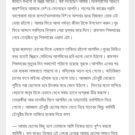
জীবনে কখনো না মন্ত্রী সাহেব। কষ্ট দিয়েছেন আমায়।অবিশ্বাসের আগুনে
জ্বা*লিয়ে আমাকে মে*রে ফেলেছেন আপনি। লাশের কি কারোর প্রতি
ভালোবাসা থাকে বলেন?ভালবাসার বি*ষে আপনার হৃদয় বিষাক্ত হোক এই
দোয়া রইলো। আমার ফিরে আসা পর্যন্ত জীবন টাকে উপভোগ করুন।নূর
ফিরে আসলে স্বস্তির নিশ্বাস নেয়া দুস্কর করে দিবে। রাফসান শিকদারের
নেয়ে তেহজিব নূর শিকদারের ওয়াদা এটা।
নূরের জ্বলন্ত চোখের দিকে একমনে তাকিয়ে রইলো আশমিন।নূরের ভিডিও
বন্ধ হতেই স্ক্রিনে সেদিনের আশমিনের ছবি গুলো ভেসে উঠলো। রাফসান
শিকদারের মৃত্যুর দিন সকালেই পাঠানো হয়েছে নূরকে।আশমিন একের পর
এক ধাক্কা সামলাতে পারলো না। মস্তিষ্ক অচল হয়ে গেলো। অতিরিক্ত
চাপের ফলে মাইনর এট্যাক হয়ে গেলো তার। আমজাদ চৌধুরী মেঝেতে
লুটিয়ে পরা ছেলেকে ধরে চিৎকার করে কেদে উঠলো। সিংহের মতো দাপিয়ে
বেড়ানো মানুষ টাকে এভাবে দেখে সবার চোখে অশ্রুরা ভীর করলো।
দেহরক্ষীরা আর তানভীর মিলে আশমিন কে তাড়াতাড়ি হসপিটালে নিয়ে
গেলো। আমজাদ চৌধুরী ছেলের সাথে যেতে নিয়ে স্তব্ধে বিমূঢ় কামিনী
চৌধুরীর দিকে তাকিয়ে হুংকার দিয়ে বলল
— আমার ছেলের কিছু হলে তোমাকে আমি নিজের হাতে খু*ন করবো
কামিনী। ভুল করেও নিজের এই নোংরা চেহারা আমার ছেলের সামনে নিয়ে