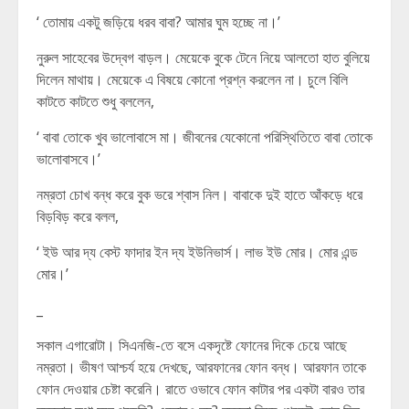
‘ তোমায় একটু জড়িয়ে ধরব বাবা? আমার ঘুম হচ্ছে না।’
নুরুল সাহেবের উদ্বেগ বাড়ল। মেয়েকে বুকে টেনে নিয়ে আলতো হাত বুলিয়ে
দিলেন মাথায়। মেয়েকে এ বিষয়ে কোনো প্রশ্ন করলেন না। চুলে বিলি
কাটতে কাটতে শুধু বললেন,
‘ বাবা তোকে খুব ভালোবাসে মা। জীবনের যেকোনো পরিস্থিতিতে বাবা তোকে
ভালোবাসবে।’
নম্রতা চোখ বন্ধ করে বুক ভরে শ্বাস নিল। বাবাকে দুই হাতে আঁকড়ে ধরে
বিড়বিড় করে বলল,
‘ ইউ আর দ্য বেস্ট ফাদার ইন দ্য ইউনিভার্স। লাভ ইউ মোর। মোর এন্ড
মোর।’
_
সকাল এগারোটা। সিএনজি-তে বসে একদৃষ্টে ফোনের দিকে চেয়ে আছে
নম্রতা। ভীষণ আশ্চর্য হয়ে দেখছে, আরফানের ফোন বন্ধ। আরফান তাকে
ফোন দেওয়ার চেষ্টা করেনি। রাতে ওভাবে ফোন কাটার পর একটা বারও তার