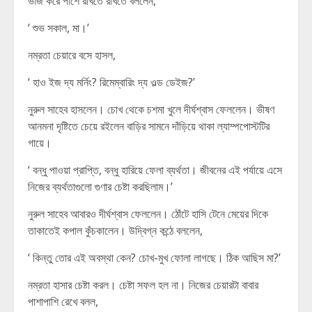
ভাঁজ করে পাশে রাখতে রাখতে বললেন,
‘ শুভ সকাল, মা।’
নম্রতা চেয়ারে বসে হাসল,
‘ হাও ইজ দ্য মর্নিং? রিমেম্বারিং দ্য ওল্ড ডেইজ?’
নুরুল সাহেব হাসলেন। চোখ থেকে চশমা খুলে দীর্ঘশ্বাস ফেললেন। ভীষণ
আনমনা দৃষ্টিতে চেয়ে রইলেন বাড়ির সামনে দাঁড়িয়ে থাকা ল্যাম্পপোস্টটির
গায়ে।
‘ বন্ধু পাওয়া প্রাপ্তি, বন্ধু হারিয়ে ফেলা ব্যর্থতা। জীবনের এই পর্যায়ে এসে
নিজের ব্যর্থতাগুলো গুণার চেষ্টা করছিলাম।’
নুরুল সাহেব আবারও দীর্ঘশ্বাস ফেললেন। ঠোঁটে হাসি টেনে মেয়ের দিকে
তাকাতেই কপাল কুঁচকালেন। উদ্বিগ্ন কন্ঠে বললেন,
‘ কিন্তু তোর এই অবস্থা কেন? চোখ-মুখ ফোলা লাগছে। ঠিক আছিস মা?’
নম্রতা হাসার চেষ্টা করল। চেষ্টা সফল হল না। নিজের চেয়ারটা বাবার
পাশাপাশি রেখে বলল,