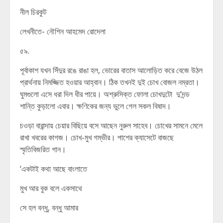
নীল চিরকুট
লেখনীতে- নৌশিন আহমেদ রোদেলা
৫৯.
পূর্বাকাশ যখন সিঁদুর রঙে রাঙা হল, ভোরের বাতাস আলোড়িত করে বেজে উঠল
প্রার্থনায় নিমজ্জিত হওয়ার আহ্বান। ঠিক তখনই দুই চোখ বোজল নম্রতা।
ঘুমগুলো এসে ধরা দিল ধীর পায়ে। অশ্রুসিক্ত ফোলা চোখদুটো দু’দন্ড
শান্তি কুড়ালো এবার। ক্ষণিকের জন্য ভুলে গেল সকল বিষাদ।
চওড়া বারান্দায় চেয়ার বিছিয়ে বসে আছেন নুরুল সাহেব। চোখের সামনে মেলে
রাখা খবরের কাগজ। চোখ-মুখ গম্ভীর। পাশের ক্যাসেটে বাজছে
স্মৃতিবিজরিত গান।
‘একটাই কথা আছে বাংলাতে
মুখ আর বুক বলে একসাথে
সে হল বন্ধু, বন্ধু আমার