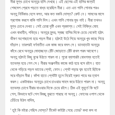
নীরা মুগ্ধ চোখে অন্তুর হাসি দেখছে। এই ছেলের এই হাসির জন্যই
শেষমেশ প্রেমে পড়তে বাধ্য হয়েছিল নীরা। এত এত গালি শোনার পরও
অন্তু নির্বিকার হেসে বলত, আর কত বকবি দোস্ত? রেস্ট নে। সামনের মাসে
প্রপোজ করলে বাকি গালি দিস। এখন গালি শোনার মুড নাই। নীরা তখনও
মুগ্ধ চোখে দেখত। সেই চোরা দৃষ্টি এখন প্রকাশ্য। সেই নিষিদ্ধ মোহ
এখন বাধাহীন, পবিত্র। অন্তুর সুন্দর, স্বচ্ছ হাসির দিকে চেয়ে থেকেই হঠাৎ
ভীষণ অগোছালো হয়ে পড়ল নীরা। হঠাৎই উঠে গিয়ে অন্তুর খুব কাছে গিয়ে
দাঁড়াল। তারপরই বর্ণনাতীত এক কাজ করে বসল সে। ডানহাতটা অন্তুর
কাঁধে রেখে অন্তুর মোহাচ্ছন্ন ঠোঁট জোড়াতে ঠোঁট রাখল পরম আবেশে।
অন্তু হঠাৎই কিছু বুঝে উঠতে পারল না। পুরো ব্যাপারটা বোধগম্য হতেই
হতভম্ব হয়ে গেল সে। নীরার অকল্পনীয় কাজে কাঠ হয়ে বসে রইল। হাত
থেকে গড়িয়ে পড়ল ভাতের প্লেট, ফোন। প্লেট পড়ার শব্দ হতেই ছিটকে
সরে দাঁড়াল নীরা। কাঁপা হাতে প্লেটটা তুলে নিয়েই দ্রুত পায়ে ঘর ত্যাগ
করল। একটাবারও অন্তুর চোখে চাওয়ার সাহস করে উঠতে পারল না। অন্তু
হতভম্ব চোখে নীরার যাওয়ার দিকে চেয়ে রইল। ঠিক এই মুহূর্তে কি ঘটে
গেল, কিভাবে ঘটে গেল কিচ্ছু বুঝতে পারছে না অন্তু। ফোনের ওপাশ থেকে
চেঁচিয়ে উঠল নাদিম,
‘ তুই কি মইরা গেছিস দোস্ত? টিকেট কাইট্টা গেছে তোর? কথা কস না