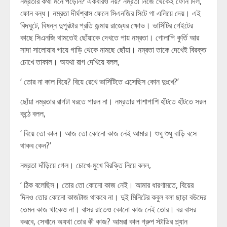
নম্রতার কথা মনে পড়েনি? একবারও নয়? নম্রতা নিজে থেকেই ফোন দিল,
ফোন বন্ধ। নম্রতা দীর্ঘশ্বাস ফেলে সিএনজির সিটে গা এলিয়ে দেয়। এই
বিদঘুটে, বিষন্ন দুপুরটার প্রতি জন্মায় রাজ্যের ক্ষোভ। ভার্সিটির গেইটের
কাছে সিএনজি থামতেই ছোঁয়াকে দেখতে পায় নম্রতা। গোলাপি কুর্তি আর
সাদা সালোয়ার গায়ে গাড়ি থেকে নামছে ছোঁয়া। নম্রতা তাকে দেখেই বিরক্ত
চোখে তাকাল। অযথা রাগ দেখিয়ে বলল,
‘ তোর না কাল বিয়ে? বিয়ে রেখে ভার্সিটিতে এসেছিস কোন দুঃখে?’
ছোঁয়া নম্রতার রাগটা ধরতে পারল না। নম্রতার পাশাপাশি হাঁটতে হাঁটতে সরল
কন্ঠে বলল,
‘ বিয়ে তো কাল। আজ তো কোনো কাজ নেই আমার। শুধু শুধু বাড়ি বসে
থাকব কেন?’
নম্রতা দাঁড়িয়ে গেল। চোখে-মুখে বিরক্তি নিয়ে বলল,
‘ ঠিক বলেছিস। তোর তো কোনো কাজ নেই। আমার ধারণামতে, বিয়ের
দিনও তোর কোনো কাজটাজ থাকবে না। দুই মিনিটের কবুল বলা ছাড়া বউদের
তেমন কাজ থাকেও না। বাসর রাতেও কোনো কাজ নেই তোর। বর বাসর
করবে, সেখানে অযথা তোর কী কাজ? আমরা কাল গ্রুপ স্টাডির প্ল্যান