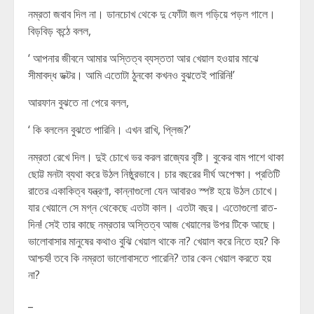
নম্রতা জবাব দিল না। ডানচোখ থেকে দু ফোঁটা জল গড়িয়ে পড়ল গালে।
বিড়বিড় কন্ঠে বলল,
‘ আপনার জীবনে আমার অস্তিত্ব ব্যস্ততা আর খেয়াল হওয়ার মাঝে
সীমাবদ্ধ ডক্টর। আমি এতোটা ঠুনকো কখনও বুঝতেই পারিনি!’
আরফান বুঝতে না পেরে বলল,
‘ কি বললেন বুঝতে পারিনি। এখন রাখি, প্লিজ?’
নম্রতা রেখে দিল। দুই চোখে ভর করল রাজ্যের বৃষ্টি। বুকের বাম পাশে থাকা
ছোট্ট মনটা ব্যথা করে উঠল নিষ্ঠুরভাবে। চার বছরের দীর্ঘ অপেক্ষা। প্রতিটি
রাতের একাকিত্ব যন্ত্রণা, কান্নাগুলো যেন আবারও স্পষ্ট হয়ে উঠল চোখে।
যার খেয়ালে সে মগ্ন থেকেছে এতটা কাল। এতটা বছর। এতোগুলো রাত-
দিন! সেই তার কাছে নম্রতার অস্তিত্ব আজ খেয়ালের উপর টিকে আছে।
ভালোবাসার মানুষের কথাও বুঝি খেয়াল থাকে না? খেয়াল করে নিতে হয়? কি
আশ্চর্য! তবে কি নম্রতা ভালোবাসতে পারেনি? তার কেন খেয়াল করতে হয়
না?
_