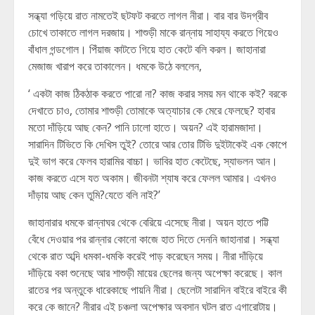
সন্ধ্যা গড়িয়ে রাত নামতেই ছটফট করতে লাগল নীরা। বার বার উদগ্রীব
চোখে তাকাতে লাগল দরজায়। শাশুড়ী মাকে রান্নায় সাহায্য করতে গিয়েও
বাঁধাল গন্ডগোল। পিঁয়াজ কাটতে গিয়ে হাত কেটে বলি করল। জাহানারা
মেজাজ খারাপ করে তাকালেন। ধমকে উঠে বললেন,
‘ একটা কাজ ঠিকঠাক করতে পারো না? কাজ করার সময় মন থাকে কই? বরকে
দেখাতে চাও, তোমার শাশুড়ী তোমাকে অত্যাচার কে মেরে ফেলছে? হাবার
মতো দাঁড়িয়ে আছ কেন? পানি ঢালো হাতে। অয়ন? এই হারামজাদা।
সারাদিন টিভিতে কি দেখিস তুই? তোরে আর তোর টিভি দুইটাকেই এক কোপে
দুই ভাগ করে ফেলব হারামির বাচ্চা। ভাবির হাত কেটেছে, স্যাভলন আন।
কাজ করতে এসে যত অকাম। জীবনটা শ্যাষ করে ফেলল আমার। এখনও
দাঁড়ায় আছ কেন তুমি?যেতে বলি নাই?’
জাহানারার ধমকে রান্নাঘর থেকে বেরিয়ে এসেছে নীরা। অয়ন হাতে পট্টি
বেঁধে দেওয়ার পর রান্নার কোনো কাজে হাত দিতে দেননি জাহানারা। সন্ধ্যা
থেকে রাত অব্দি ধমকা-ধমকি করেই পাড় করেছেন সময়। নীরা দাঁড়িয়ে
দাঁড়িয়ে বকা শুনেছে আর শাশুড়ী মায়ের ছেলের জন্য অপেক্ষা করেছে। কাল
রাতের পর অন্তুকে ধারেকাছে পায়নি নীরা। ছেলেটা সারাদিন বাইরে বাইরে কী
করে কে জানে? নীরার এই চঞ্চলা অপেক্ষার অবসান ঘটল রাত এগারোটায়।