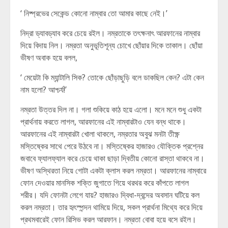
‘ নিষ্প্রভের সেকেন্ড কোনো নাম্বার তো আমার কাছে নেই।’
নিদ্রা ড্যাবড্যাব করে চেয়ে রইল। নম্রতাকে তৎক্ষনাৎ আরফানের নাম্বার
দিয়ে বিদায় নিল। নম্রতা অনুভূতিশূন্য চোখে ছোঁয়ার দিকে তাকাল। ছোঁয়া
ভীষণ অবাক হয়ে বলল,
‘ মেয়েটা কি ম্যান্টালি সিক? তোকে ছোঁড়াছুড়ি বলে ডাকছিল কেন? এটা কেন
নাম হলো? আশ্চর্য!’
নম্রতা উত্তর দিল না। গলা শুকিয়ে কাঠ হয়ে এলো। মনে মনে শুধু একটা
প্রার্থনায় করতে লাগল, আরফানের এই নাম্বারটাও যেন বন্ধ থাকে।
আরফানের এই নাম্বারটা খোলা থাকলে, নম্রতার অবুঝ মনটা তীক্ষ্ণ
মস্তিষ্কের সাথে পেরে উঠবে না। মস্তিষ্কের হাজারও যৌক্তিক প্রশ্নের
জবাবে ফ্যালফ্যাল করে চেয়ে থাকা ছাড়া দ্বিতীয় কোনো রাস্তা থাকবে না।
ভীষণ অস্থিরতা নিয়ে গোটা একটা ক্লাস করল নম্রতা। আরফানের নাম্বারে
ফোন দেওয়ার মানসিক শক্তি জুগাতে গিয়ে থরথর করে কাঁপতে লাগল
শরীর। যদি ফোনটা লেগে যায়? হাজারও দ্বিধা-দ্বন্দের অবসান ঘটিয়ে কল
করল নম্রতা। তার হৃৎস্পন্দন থামিয়ে দিয়ে, সকল প্রার্থনা মিথ্যে করে দিয়ে
প্রথমবারেই ফোন রিসিভ করল আরফান। নম্রতা বোবা হয়ে বসে রইল।