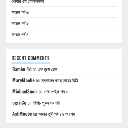
খোঁপার ওই গোলাপকাঁটা
অচেন পর্ব ৬
অচেন পর্ব ৫
অচেন পর্ব ৪
RECENT COMMENTS
Bambu 4d
on
এক মুঠো রোদ
MaryMoobe
on
সন্তানের কাছে মায়ের চিঠি
MichaelSnori
on
শেষ পেইজ পর্ব ৮
egriiCq
on
পিশাচ পুরুষ ৩য় পর্ব
AshMoobe
on
আমার তুমি পর্ব ৪২ ও শেষ