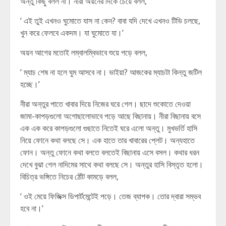
অন্তু কিছু বলল না। নীরা অয়নের দিকে চেয়ে বলল,
‘ এই তুই এখনও ঘুমোতে যাস না কেন? বাবা যদি দেখে এখনও টিভি চলছে,
খুন করে ফেলবে একদম। যা ঘুমোতে যা।’
অয়ন আগের মতোই লম্বালম্বিভাবে শুয়ে পড়ে বলল,
‘ ম্যাচ শেষ না হলে ঘুম আসবে না। ভাইয়া? আজকের ম্যাচটা কিন্তু জটিল
হচ্ছে।’
নীরা অন্তুর পাতে খাবার দিয়ে নিজের ঘরে গেল। ছাদে শুকোতে দেওয়া
জামা-কাপড়গুলো অগোছালোভাবে পড়ে আছে বিছানায়। নীরা বিছানায় বসে
এক এক করে কাপড়গুলো গুছাতে নিতেই ঘরে এলো অন্তু। মুখভর্তি হাসি
নিয়ে ফোনে কথা বলছে সে। এক হাতে তার খাবারের প্লেট। অন্যহাতে
ফোন। অন্তু ফোনে কথা বলতে বলতেই বিছানায় এসে বসল। কথার ধরন
দেখে বুঝা গেল নাদিমের সাথে কথা বলছে সে। অন্তুর হাসি বিস্তৃত হলো।
বিচিত্র ভঙ্গিতে নিচের ঠোঁট কামড়ে বলল,
‘ ওই মেয়ে ফিজিক্স ডিপার্টমেন্টেই পড়ে। তেজ ব্যাপক। তোর দ্বারা সম্ভব
হবে না।’