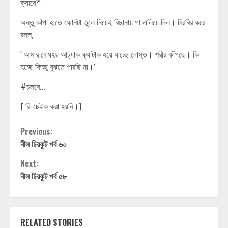
ক্যারে?’
অন্তু কাঁপা হাতে ফোনটা তুলে নিয়েই বিছানায় গা এলিয়ে দিল। বিরবির করে
বলল,
‘ আমার বোধহয় আট্যাক ফ্যাটাক হয়ে যাচ্ছে দোস্ত। শরীর কাঁপছে। কি
হচ্ছে কিচ্ছু বুঝতে পারছি না।’
#চলবে….
[ রি-চেইক করা হয়নি।]
Continue
Previous:
নীল চিরকুট পর্ব ৬০
Reading
Next:
নীল চিরকুট পর্ব ৫৮
RELATED STORIES