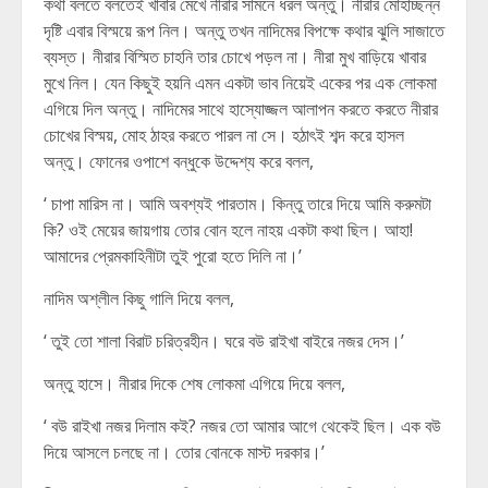
কথা বলতে বলতেই খাবার মেখে নীরার সামনে ধরল অন্তু। নীরার মোহাচ্ছন্ন
দৃষ্টি এবার বিস্ময়ে রূপ নিল। অন্তু তখন নাদিমের বিপক্ষে কথার ঝুলি সাজাতে
ব্যস্ত। নীরার বিস্মিত চাহনি তার চোখে পড়ল না। নীরা মুখ বাড়িয়ে খাবার
মুখে নিল। যেন কিছুই হয়নি এমন একটা ভাব নিয়েই একের পর এক লোকমা
এগিয়ে দিল অন্তু। নাদিমের সাথে হাস্যোজ্জল আলাপন করতে করতে নীরার
চোখের বিস্ময়, মোহ ঠাহর করতে পারল না সে। হঠাৎই শব্দ করে হাসল
অন্তু। ফোনের ওপাশে বন্ধুকে উদ্দেশ্য করে বলল,
‘ চাপা মারিস না। আমি অবশ্যই পারতাম। কিন্তু তারে দিয়ে আমি করুমটা
কি? ওই মেয়ের জায়গায় তোর বোন হলে নাহয় একটা কথা ছিল। আহা!
আমাদের প্রেমকাহিনীটা তুই পুরো হতে দিলি না।’
নাদিম অশ্লীল কিছু গালি দিয়ে বলল,
‘ তুই তো শালা বিরাট চরিত্রহীন। ঘরে বউ রাইখা বাইরে নজর দেস।’
অন্তু হাসে। নীরার দিকে শেষ লোকমা এগিয়ে দিয়ে বলল,
‘ বউ রাইখা নজর দিলাম কই? নজর তো আমার আগে থেকেই ছিল। এক বউ
দিয়ে আসলে চলছে না। তোর বোনকে মাস্ট দরকার।’