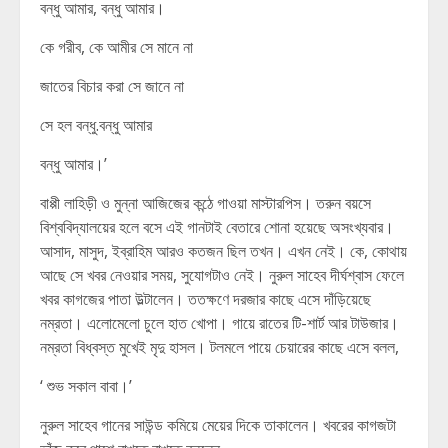
বন্ধু আমার, বন্ধু আমার।
কে গরীব, কে আমীর সে মানে না
জাতের বিচার করা সে জানে না
সে হল বন্ধু.বন্ধু আমার
বন্ধু আমার।’
বাপ্পী লাহিড়ী ও মুন্না আজিজের কন্ঠে গাওয়া মাস্টারপিস। তরুন বয়সে
বিশ্ববিদ্যালয়ের হলে বসে এই গানটাই বেতারে শোনা হয়েছে অসংখ্যবার।
আসাদ, মাসুদ, ইব্রাহিম আরও কতজন ছিল তখন। এখন নেই। কে, কোথায়
আছে সে খবর নেওয়ার সময়, সুযোগটাও নেই। নুরুল সাহেব দীর্ঘশ্বাস ফেলে
খবর কাগজের পাতা উল্টালেন। ততক্ষণে দরজার কাছে এসে দাঁড়িয়েছে
নম্রতা। এলোমেলো চুলে হাত খোপা। গায়ে রাতের টি-শার্ট আর টাউজার।
নম্রতা বিধ্বস্ত মুখেই মৃদু হাসল। টলমলে পায়ে চেয়ারের কাছে এসে বলল,
‘ শুভ সকাল বাবা।’
নুরুল সাহেব গানের সাউন্ড কমিয়ে মেয়ের দিকে তাকালেন। খবরের কাগজটা