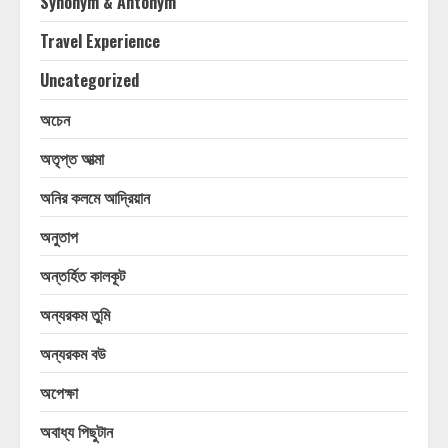
Synonym & Antonym
Travel Experience
Uncategorized
অচেন
অতৃপ্ত আত্মা
অনির কলমে আদ্রিয়ান
অনুতাপ
অন্তর্হিত কালকূট
অন্যরকম তুমি
অন্যরকম বউ
অপেক্ষা
অবাধ্য পিছুটান