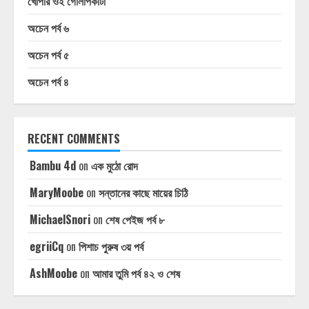
খোঁপার ওই গোলাপকাঁটা
অচেন পর্ব ৬
অচেন পর্ব ৫
অচেন পর্ব ৪
RECENT COMMENTS
Bambu 4d
on
এক মুঠো রোদ
MaryMoobe
on
সন্তানের কাছে মায়ের চিঠি
MichaelSnori
on
শেষ পেইজ পর্ব ৮
egriiCq
on
পিশাচ পুরুষ ৩য় পর্ব
AshMoobe
on
আমার তুমি পর্ব ৪২ ও শেষ