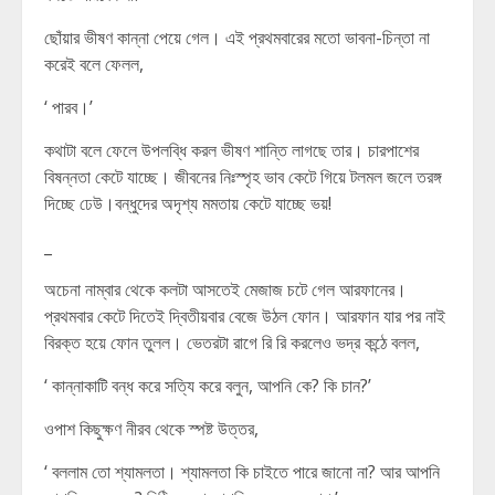
ছোঁয়ার ভীষণ কান্না পেয়ে গেল। এই প্রথমবারের মতো ভাবনা-চিন্তা না
করেই বলে ফেলল,
‘ পারব।’
কথাটা বলে ফেলে উপলব্ধি করল ভীষণ শান্তি লাগছে তার। চারপাশের
বিষন্নতা কেটে যাচ্ছে। জীবনের নিঃস্পৃহ ভাব কেটে গিয়ে টলমল জলে তরঙ্গ
দিচ্ছে ঢেউ।বন্ধুদের অদৃশ্য মমতায় কেটে যাচ্ছে ভয়!
_
অচেনা নাম্বার থেকে কলটা আসতেই মেজাজ চটে গেল আরফানের।
প্রথমবার কেটে দিতেই দ্বিতীয়বার বেজে উঠল ফোন। আরফান যার পর নাই
বিরক্ত হয়ে ফোন তুলল। ভেতরটা রাগে রি রি করলেও ভদ্র কন্ঠে বলল,
‘ কান্নাকাটি বন্ধ করে সত্যি করে বলুন, আপনি কে? কি চান?’
ওপাশ কিছুক্ষণ নীরব থেকে স্পষ্ট উত্তর,
‘ বললাম তো শ্যামলতা। শ্যামলতা কি চাইতে পারে জানো না? আর আপনি