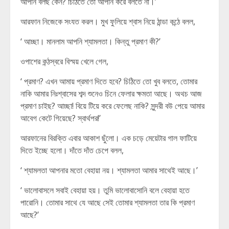
আপনি বলছ কেন? চিঠিতে তো আপনি করে বলতে না।’
আরফান নিজেকে সংযত করল। মুখ ফুলিয়ে শ্বাস নিয়ে ঠান্ডা কন্ঠে বলল,
‘ আচ্ছা। মানলাম আপনি শ্যামলতা। কিন্তু প্রমাণ কী?’
ওপাশের কন্ঠস্বরে বিস্ময় খেলে গেল,
‘ প্রমাণ? এখন আমায় প্রমাণ দিতে হবে? চিঠিতে তো খুব বলতে, তোমার
নাকি আমার নিঃশ্বাসের শব্দ শুনেও চিনে ফেলার ক্ষমতা আছে। অথচ আজ
প্রমাণ চাইছ? আচ্ছা! বিয়ে টিয়ে করে ফেলেছ নাকি? সুন্দরী বউ পেয়ে আমার
আবেগ কেটে গিয়েছে? স্বার্থপর!’
আরফানের বিরক্তি এবার আকাশ ছুঁলো। এক চড়ে মেয়েটার গাল ফাটিয়ে
দিতে ইচ্ছে হলো। দাঁতে দাঁত চেপে বলল,
‘ শ্যামলতা আপনার মতো বেহায়া নয়। শ্যামলতা আমার সাথেই আছে।’
‘ ভালোবাসলে সবাই বেহায়া হয়। তুমি ভালোবাসোনি বলে বেহায়া হতে
পারোনি। তোমার সাথে যে আছে সেই তোমার শ্যামলতা তার কি প্রমাণ
আছে?’