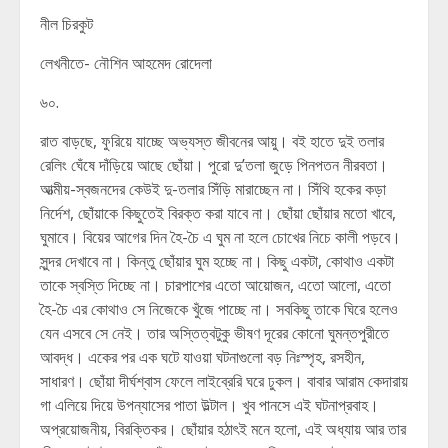
নীল চিরকুট
লেখনীতে- নৌশিন আহমেদ রোদেলা
৬০.
রাত বাড়ছে, ফুরিয়ে যাচ্ছে অভ্যস্ত জীবনের আয়ু। বই হাতে দুই তলার
রেলিং ঘেঁষে দাঁড়িয়ে আছে ছোঁয়া। পুরো দু’তলা জুড়ে পিনপতন নীরবতা।
আত্মীয়-স্বজনদের কেউই দু-তলার সিঁড়ি মারাচ্ছেন না। সিঁথি হকের কড়া
নির্দেশ, ছোঁয়াকে কিছুতেই বিরক্ত করা যাবে না। ছোঁয়া ছোঁয়ার মতো খাবে,
ঘুমাবে। বিয়ের আগের দিন হৈ-চৈ এ ঘুম না হলে চোখের নিচে কালী পড়বে।
সুন্দর দেখাবে না। কিন্তু ছোঁয়ার ঘুম হচ্ছে না। কিছু একটা, কোথাও একটা
তাকে স্বস্তি দিচ্ছে না। চারপাশের এতো আয়োজন, এতো আলো, এতো
হৈ-চৈ এর কোথাও সে নিজেকে খুঁজে পাচ্ছে না। সবকিছু তাকে ঘিরে হলেও
যেন এসবে সে নেই। তার অস্তিত্বটুকু ভীষণ দূরের কোনো ঘুমন্তপুরীতে
আবদ্ধ। একের পর এক ঘটে যাওয়া ঘটনাগুলো বড় নিঃস্পৃহ, রসহীন,
সাধারণ। ছোঁয়া দীর্ঘশ্বাস ফেলে লাইব্রেরি ঘরে ঢুকল। বাবার আরাম কেদারায়
গা এলিয়ে দিয়ে উপন্যাসের পাতা উল্টাল। খুব পানসে এই ঘটনাপ্রবাহ।
অপ্রয়োজনীয়, বিরক্তিকর। ছোঁয়ার হঠাৎই মনে হলো, এই অধ্যায় আর তার