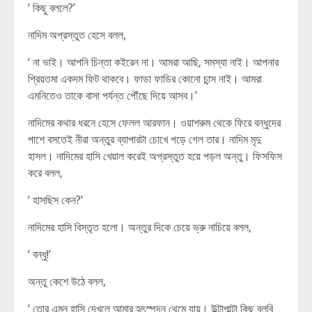
‘ কিছু বললে?’
নাদিম অপ্রস্তুত হেসে বলল,
‘ না ভাই। আপনি চিন্তা কইরেন না। আমরা আছি, সমস্যা নাই। আপনার
প্রিয়তমা একদম ফিট থাকবে। ফাডা ফাডির কোনো চান্স নাই। আমরা
এমনিতেও তাকে বাসা পর্যন্ত পৌঁছে দিয়ে আসব।’
নাদিমের কথার ধরনে হেসে ফেলল আরফান। ওয়াশরুম থেকে ফিরে বন্ধুদের
পাশে বসতেই নীরা অন্তুর ব্যাপারটা চোখে পড়ে গেল তার। নাদিম মৃদু
হাসল। নাদিমের হাসি খেয়াল করেই অপ্রস্তুত হয়ে পড়ল অন্তু। ফিসফিস
করে বলল,
‘ হাসছিস কেন?’
নাদিমের হাসি বিস্তৃত হলো। অন্তুর দিকে চেয়ে ভ্রু নাচিয়ে বলল,
‘ বন্ধু!’
অন্তু কেশে উঠে বলল,
‘ তোর এমন হাসি দেখলে আমার হৃৎস্পন্দন থেমে যায়। উল্টাপাল্টা কিছু বলবি