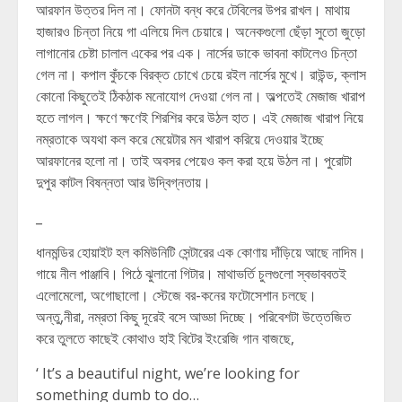
আরফান উত্তর দিল না। ফোনটা বন্ধ করে টেবিলের উপর রাখল। মাথায়
হাজারও চিন্তা নিয়ে গা এলিয়ে দিল চেয়ারে। অনেকগুলো ছেঁড়া সুতো জুড়ো
লাগানোর চেষ্টা চালাল একের পর এক। নার্সের ডাকে ভাবনা কাটলেও চিন্তা
গেল না। কপাল কুঁচকে বিরক্ত চোখে চেয়ে রইল নার্সের মুখে। রাউন্ড, ক্লাস
কোনো কিছুতেই ঠিকঠাক মনোযোগ দেওয়া গেল না। অল্পতেই মেজাজ খারাপ
হতে লাগল। ক্ষণে ক্ষণেই শিরশির করে উঠল হাত। এই মেজাজ খারাপ নিয়ে
নম্রতাকে অযথা কল করে মেয়েটার মন খারাপ করিয়ে দেওয়ার ইচ্ছে
আরফানের হলো না। তাই অবসর পেয়েও কল করা হয়ে উঠল না। পুরোটা
দুপুর কাটল বিষন্নতা আর উদ্বিগ্নতায়।
_
ধানমন্ডির হোয়াইট হল কমিউনিটি সেন্টারের এক কোণায় দাঁড়িয়ে আছে নাদিম।
গায়ে নীল পাঞ্জাবি। পিঠে ঝুলানো গিটার। মাথাভর্তি চুলগুলো স্বভাববতই
এলোমেলো, অগোছালো। স্টেজে বর-কনের ফটোসেশান চলছে।
অন্তু,নীরা, নম্রতা কিছু দূরেই বসে আড্ডা দিচ্ছে। পরিবেশটা উত্তেজিত
করে তুলতে কাছেই কোথাও হাই বিটের ইংরেজি গান বাজছে,
‘ It’s a beautiful night, we’re looking for
something dumb to do…