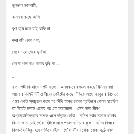
ভুলভাল ভালবাসি,
কান্নায় কাছে আসি
ঘৃণা হয়ে চলে যাই থাকি না
কথা বলি একা একা,
সেধে এসে খেয়ে ছ্যাঁকা
কেনো গাল দাও আবার বুঝি না…..
_
রাত দশটা কি সাড়ে দশটা বাজে। অন্ধকারে ঝলমল করছে বিভিন্ন রঙা
আলো। কমিউনিটি সেন্টারের গেইটের কাছে দাঁড়িয়ে আছে বন্ধুরা। বিয়েতে
এমন একটা স্ক্যান্ডেল করার পর সিঁথি হকের রাগের প্রতিরূপ কেমন হয়েছিল
তা নিয়েই চলছে একের পর এক আলোচনা। এমন সময় ভীষণ
অপ্রত্যাশিতভাবে সামনে এসে দাঁড়াল ছোঁয়া। নাদিম সবার সামনে থাকায়
কি-না জানা নেই ছোঁয়া ছিঁটকে এসে পড়ল নাদিমের বুকে। নাদিম বিস্ময়ে
কিংকর্তব্যবিমূঢ় হয়ে দাড়িয়ে রইল। ছোঁয়া ভীষণ বোকা বোকা কন্ঠে বলল,