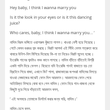
Hey baby, I think I wanna marry you
Is it the look in your eyes or is it this dancing
juice?
Who cares, baby, I think I wanna marry you…. ‘
নাদিম বিরস ভঙ্গিতে ওয়াশরুম খুঁজতে লাগল। খাওয়া বেশী হয়ে গিয়েছে।
পেটে কেমন গুরগুর শব্দ করছে। বিরাট আপদ! এই সিঁথি বেগম শত্রুতা করে
খাবারে উনিশ-বিশ মিশিয়ে দিয়েছে কি-না তা নিয়েও বিরাট সন্দেহ হচ্ছে।
ইংরেজি গানের শব্দটাও বড্ড কানে লাগছে। নাদিম হাঁটতে হাঁটতেই বিশ্রী
একটা গালি দিয়ে ফেলল। বিয়েতে যদি ইংরেজি গানই বাজাতে হয় তো
ব্রিটেনে গিয়ে বাজা, এখানে কি? শালা, রাজাকারের বংশধর! নাদিমের বিগড়ে
যাওয়া মেজাজের মাঝেই ফোন দিল আরফান। আরফানের ফোন পেয়ে
অতিরিক্ত বিস্ময়ে বোবা বনে গেল নাদিম। ফোন নিয়ে গান-বাজনা থেকে
কিছুটা দূরে গিয়ে দাঁড়াতেই আরফান বলল,
‘ এই অসময়ে তোমাকে ডিস্টার্ব করার জন্য সরি, নাদিম।’
নাদিম হেসে বলল,