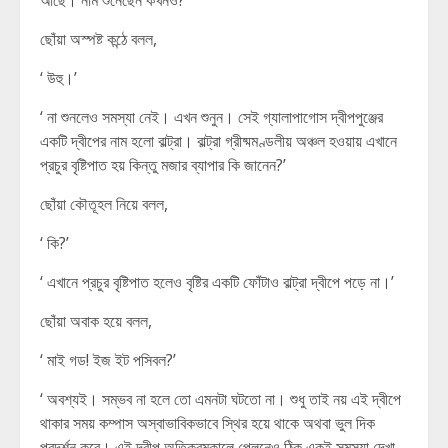
আছে। নাম শুনেছেন কখনও?’
ছোঁয়া অস্পষ্ট কন্ঠে বলল,
‘ উহু।’
‘ না শুনলেও সমস্যা নেই। এখন শুনুন। সেই গ্যালাপাগোস দ্বীপপুঞ্জের
একটি দ্বীপের নাম হলো বাল্ট্রা। বাল্ট্রা গ্রীষ্মমণ্ডলীয় অঞ্চল হওয়ায় এখানে
প্রচুর বৃষ্টিপাত হয় কিন্তু মজার ব্যাপার কি জানেন?’
ছোঁয়া কৌতূহল নিয়ে বলল,
‘ কি?’
‘ এখানে প্রচুর বৃষ্টিপাত হলেও বৃষ্টির একটি ফোঁটাও বাল্ট্রা দ্বীপে পড়ে না।’
ছোঁয়া অবাক হয়ে বলল,
‘ মাই গড! ইজ ইট পসিবল?’
‘ অবশ্যই। সম্ভব না হলে তো এমনটা ঘটতো না। শুধু তাই নয় এই দ্বীপে
থাকার সময় কম্পাস অস্বাভাবিকভাবে স্থির হয়ে থাকে অথবা ভুল দিক
প্রদর্শন করে। এই দ্বীপ অতিক্রমকালে প্লেনেও ঠিক একই সমস্যা দেখা