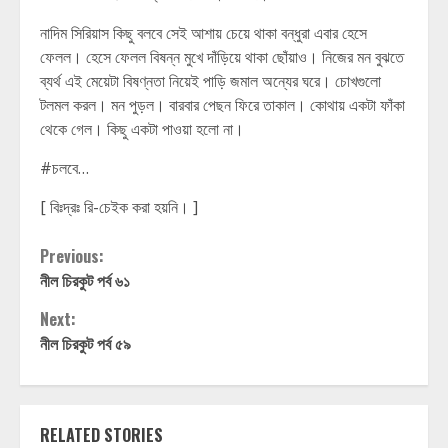
নাদিম সিরিয়াস কিছু বলবে সেই আশায় চেয়ে থাকা বন্ধুরা এবার হেসে
ফেলল। হেসে ফেলল বিষন্ন মুখে দাঁড়িয়ে থাকা ছোঁয়াও। নিজের মন বুঝতে
ব্যর্থ এই মেয়েটা বিষণ্নতা নিয়েই পাড়ি জমাল অন্যের ঘরে। চোখগুলো
টলমল করল। মন পুড়ল। বারবার পেছন ফিরে তাকাল। কোথায় একটা ফাঁকা
থেকে গেল। কিছু একটা পাওয়া হলো না।
#চলবে…
[ বিঃদ্রঃ রি-চেইক করা হয়নি। ]
Continue
Previous:
নীল চিরকুট পর্ব ৬১
Reading
Next:
নীল চিরকুট পর্ব ৫৯
RELATED STORIES