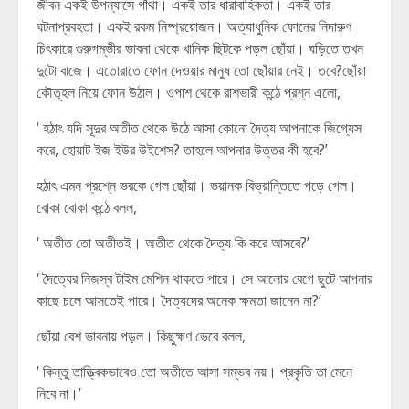
জীবন একই উপন্যাসে গাঁথা। একই তার ধারাবাহিকতা। একই তার
ঘটনাপ্রবহতা। একই রকম নিষ্প্রয়োজন। অত্যাধুনিক ফোনের নিদারুণ
চিৎকারে গুরুগম্ভীর ভাবনা থেকে খানিক ছিটকে পড়ল ছোঁয়া। ঘড়িতে তখন
দুটো বাজে। এতোরাতে ফোন দেওয়ার মানুষ তো ছোঁয়ার নেই। তবে?ছোঁয়া
কৌতূহল নিয়ে ফোন উঠাল। ওপাশ থেকে রাশভারী কন্ঠে প্রশ্ন এলো,
‘ হঠাৎ যদি সূদুর অতীত থেকে উঠে আসা কোনো দৈত্য আপনাকে জিগ্যেস
করে, হোয়াট ইজ ইউর উইশেস? তাহলে আপনার উত্তর কী হবে?’
হঠাৎ এমন প্রশ্নে ভরকে গেল ছোঁয়া। ভয়ানক বিভ্রান্তিতে পড়ে গেল।
বোকা বোকা কন্ঠে বলল,
‘ অতীত তো অতীতই। অতীত থেকে দৈত্য কি করে আসবে?’
‘ দৈত্যের নিজস্ব টাইম মেশিন থাকতে পারে। সে আলোর বেগে ছুটে আপনার
কাছে চলে আসতেই পারে। দৈত্যদের অনেক ক্ষমতা জানেন না?’
ছোঁয়া বেশ ভাবনায় পড়ল। কিছুক্ষণ ভেবে বলল,
‘ কিন্তু তাত্ত্বিকভাবেও তো অতীতে আসা সম্ভব নয়। প্রকৃতি তা মেনে
নিবে না।’