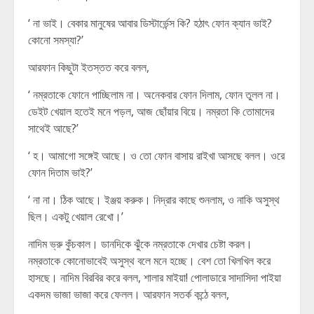
‘ না ভাই। বেকার মানুষের আবার ডিস্টার্ভেন্স কি? হঠাৎ ফোন ক্যান ভাই?
কোনো সমস্যা?’
আরফান কিছুটা ইতস্তত করে বলল,
‘ নম্রতাকে ফোনে পাচ্ছিলাম না। অনেকবার ফোন দিলাম, ফোন তুলল না।
ডেইট খেয়াল হতেই মনে পড়ল, আজ ছোঁয়ার বিয়ে। নম্রতা কি তোমাদের
সাথেই আছে?’
‘ হ। আমাগো সঙ্গেই আছে। ও তো ফোন বাসায় রাইখা আসছে বলল। ওরে
ফোন দিতাম ভাই?’
‘ না না। ঠিক আছে। ইঞ্জয় করুক। নিদ্রার কাছে শুনলাম, ও নাকি অসুস্থ
ছিল। একটু খেয়াল রেখো।’
নাদিম ভ্রু কুঁচকাল। ডানদিকে ঝুঁকে নম্রতাকে দেখার চেষ্টা করল।
নম্রতাকে কোনোভাবেই অসুস্থ বলে মনে হচ্ছে। বেশ তো খিলখিল করে
হাসছে। নাদিম বিরবির করে বলল, শালার মাইয়া! পোলাডারে সাদাসিদা পাইয়া
একদম ভাজা ভাজা করে ফেলল। আরফান সতর্ক কন্ঠে বলল,