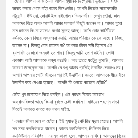
‘ ছোঁয়া? আপনি কি জানেন? আপনি ম্যানিক ডিপ্রেসনে ভুগছেন। সহজ
ভাষায় বলতে গেলে বাইপোলার ডিসওর্ডার। আপনি নিজেই সাইকোলজি
স্টুডেন্ট। ইউ নো, হোয়াট ইজ বাইপোলার ডিসওর্ডার। দেখুন ছোঁয়া, কাল
আমাদের বিয়ে অথচ আপনি আমার সম্পর্কে কিছুই জানেন না। আমার পুরো
নাম জানেন কি-না তাতেও যথেষ্ট সন্দেহ আছে। আমি কোন ভার্সিটিতে
কর্মরত, কোন বিষয়ে অধ্যাপনা করছি, আমার পরিবারে কে কে আছে। কিচ্ছু
জানেন না। কিন্তু কেন জানেন না? আপনার জীবন সঙ্গী হিসেবে এই
ব্যাপারটা যেকারো জন্যই হতাশার। কিন্তু আমি হতাশ হইনি। গোটা
একমাস আমি আপনাকে লক্ষ্য করেছি। আর তাতে যতটুকু বুঝেছি , আপনার
আচরণ ইচ্ছেকৃত নয়। আপনি যে শুধু আমার প্রতিই উদাসীন তেমনও নয়।
আপনি আপনার গোটা জীবনের প্রতিই উদাসীন। হয়তো আপনাকে ধীরে ধীরে
উদাসীন করে দেওয়া হয়েছে। আপনি কি শুনতে পাচ্ছেন ছোঁয়া?’
ছোঁয়া খুব মনোযোগ দিয়ে শুনছিল। এই প্রথম নিজের আচরণে
অস্বাভাবিকতা আছে কি-না বুঝতে চেষ্টা করছিল। সাইমের প্রশ্নে সাড়া
দিতেই আবারও বলতে শুরু করল সাইম,
‘ এভাবে জীবন চলে না ছোঁয়া। ইউ হ্যাভ টু গেট রিড ফ্রম হেয়ার। আপনি
সব সময় কনফিউজড থাকেন। কালার কনফিউশান, ডিসিশন নিয়ে
কনফিউশান এব্রিথিং। এর মূল কারণ হলো, আপনার নার্সিং। আমাদের বিয়ের