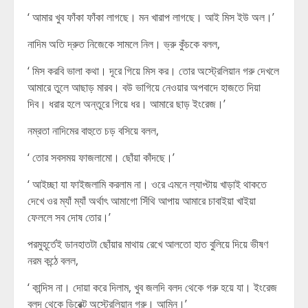
‘ আমার খুব ফাঁকা ফাঁকা লাগছে। মন খারাপ লাগছে। আই মিস ইউ অল।’
নাদিম অতি দ্রুত নিজেকে সামলে নিল। ভ্রু কুঁচকে বলল,
‘ মিস করবি ভালা কথা। দূরে গিয়ে মিস কর। তোর অস্ট্রেলিয়ান গরু দেখলে
আমারে তুলে আছাড় মারব। বউ ভাগিয়ে নেওয়ার অপবাদে হাজতে দিয়া
দিব। ধরার হলে অন্তুরে গিয়ে ধর। আমারে ছাড় ইংরেজ।’
নম্রতা নাদিমের বাহুতে চড় বসিয়ে বলল,
‘ তোর সবসময় ফাজলামো। ছোঁয়া কাঁদছে।’
‘ আইচ্ছা যা ফাইজলামি করলাম না। ওরে এমনে ল্যাপ্টায় খাড়াই থাকতে
দেখে ওর ম্যাঁ ম্যাঁ অর্থাৎ আমাগো সিঁথি আপায় আমারে চাবাইয়া খাইয়া
ফেললে সব দোষ তোর।’
পরমুহূর্তেই ডানহাতটা ছোঁয়ার মাথায় রেখে আলতো হাত বুলিয়ে দিয়ে ভীষণ
নরম কন্ঠে বলল,
‘ কান্দিস না। দোয়া করে দিলাম, খুব জলদি বলদ থেকে গরু হয়ে যা। ইংরেজ
বলদ থেকে ডিরেক্ট অস্ট্রেলিয়ান গরু। আমিন।’