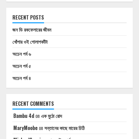
RECENT POSTS
জন ডি রকফেলারের জীবন
খোঁপার ওই গোলাপকাঁটা
অচেন পর্ব ৬
অচেন পর্ব ৫
অচেন পর্ব ৪
RECENT COMMENTS
Bambu 4d
on
এক মুঠো রোদ
MaryMoobe
on
সন্তানের কাছে মায়ের চিঠি