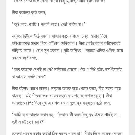
‘ কেন? মেডিকেলে কেন? কারো কিছু হয়েছে? এনি ব্যাড নিউজ?’
নীরা ক্লান্ত কন্ঠে বলল,
‘ তুই আয়, বলছি। জলদি আয়। দেরী করিস না।’
নম্রতা ছিটকে উঠে বসল। হাজার ধরনের বাজে চিন্তা মাথায় নিয়ে
ঘন্টাখানেকের মাথায় গিয়ে পৌঁছাল মেডিকেল। নীরা মেডিকেলের করিডোরেই
দাঁড়িয়ে আছে। চোখ-মুখ শুকনো। দৃষ্টি অস্থির। নম্রতা এদিক ওদিক চেয়ে
ব্যস্ত কন্ঠে বলল,
‘ আর কাউকে দেখছি না যে? নাদিমের কোনো খোঁজ পেলি? হঠাৎ হসপিটালেই
বা আসতে বললি কেন?’
নীরা তটস্থ চোখে চাইল। নম্রতা অবাক হয়ে খেয়াল করল, নীরা দরদর করে
ঘামছে। এই শীতকালেও ঘামের নহর বেয়ে পড়ছে কপাল জুড়ে। নীরা
ডানহাতের পিঠ দিয়ে মুখ আর গলার ঘাম মুছে ফ্যাসফ্যাসে কন্ঠে বলল,
‘ আমি অ্যাবোরশন করাব নমু। কিভাবে কী করব কিছু বুঝ উঠতে পারছি না।
তুই একটু হেল্প করবি?’
নম্রতা প্রথম দফায় কথাটা ঠিক ধরতে পারল না। নীরার দিকে কয়েক সেকেন্ড