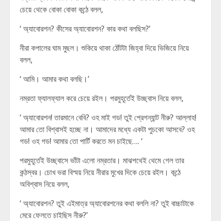
চেয়ে থেকে বোকা বোকা কন্ঠে বলল,
‘ অ্যাবোরশন? কীসের অ্যাবোরশন? কার কথা বলছিস?’
নীরা কপালের ঘাম মুছল। শুকিয়ে থাকা ঠোঁটটা জিহ্বা দিয়ে ভিজিয়ে নিয়ে
বলল,
‘ আমি। আমার কথা বলছি।’
নম্রতা ফ্যালফ্যাল করে চেয়ে রইল। পরমুহূর্তেই উচ্ছ্বাস নিয়ে বলল,
‘ অ্যাবোরশন! তারমানে বেবি? ওহ মাই গড! তুই প্রেগন্যান্ট নীরু? আল্লাহ!
আমার তো বিশ্বাসই হচ্ছে না। আমাদের মধ্যে একটা পুচকো আসবে? ওহ
গড! ওহ গড! আমার তো পার্টি করতে মন চাইছে…. ‘
পরমুহূর্তেই উচ্ছ্বাসে ভাঁটা এলো নম্রতার। মাঝপথেই থেমে গেল তার
কন্ঠস্বর। চোখ ভরা বিস্ময় নিয়ে নীরার মুখের দিকে চেয়ে রইল। কন্ঠে
অবিশ্বাস নিয়ে বলল,
‘ অ্যাবোরশন? তুই এইমাত্র অ্যাবোরশনের কথা বললি না? তুই বাচ্চাটাকে
মেরে ফেলতে চাইছিস নীরু?’