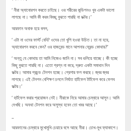
‘ নীরা অ্যাবোরশন করতে চাইছে। ওর শরীরের কন্ডিশনও খুব একটা ভালো
লাগছে না। আমি কী করব কিচ্ছু বুঝতে পারছি না ডক্টর।’
আরফান অবাক হয়ে বলল,
‘ এটা না ওদের ফার্স্ট বেবি? ওদের তো খুশি হওয়া উচিত। তা না হয়ে,
অ্যাবোরশন করবে কেন? ওর হাজবেন্ড মানে আপনার ফ্রেন্ড কোথায়?’
‘ অন্তু যে কোথায় তা আমি নিজেও জানি না। সব গুলিয়ে যাচ্ছে। কী হচ্ছে
কিছু বুঝতে পারছি না। এতো প্রশ্ন না করে, দ্রুত একটা সমাধান দিন
ডক্টর। আমার প্রচন্ড টেনশন হচ্ছে। প্রেশার ফল করছে। জ্বর জ্বর
লাগছে। এই টেনশন বেশিক্ষণ চললে নির্ঘাত হার্টফেল টার্টফেল করে ফেলব
ডক্টর।’
‘ হার্টফেল করার প্রয়োজন নেই। নীরাকে নিয়ে আমার চেম্বারে আসুন। আমি
দেখছি। অযথা টেনশন করে অসুস্থ হবেন তো খবর আছে।’
_
আরফানের চেম্বারে মুখোমুখি চেয়ারে বসে আছে নীরা। চোখ-মুখ ফ্যাকাশে।