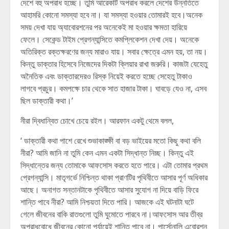
দেশে বহু অপরাধ হচ্ছে। তুমি আরেকটি অপরাধ করলে দেশের উন্নতিতে
আহামরি কোনো সমস্যা হবে না। যা সমস্যা হওয়ার তোমারই হবে।অনেক
সময় দেখা যায় অ্যাবোরশনের পর অনেকেই মা হওয়ার ক্ষমতা হারিয়ে
ফেলে। সেকেন্ড টাইম প্রেগন্যান্সিতে কমপ্লিকেশন দেখা দেয়। অনেকে
অতিরিক্ত রক্তক্ষরণের জন্য মারাও যায়। সবার ক্ষেত্রে এমন হয়, তা নয়।
কিন্তু ডাক্তার হিসেবে নিজেদের দিকটা ক্লিয়ার রাখা জরুরি। কাজটা যেহেতু
অনৈতিক এবং ডাক্তারদেরও রিস্ক নিয়েই করতে হচ্ছে সেহেতু টাকাও
লাগবে প্রচুর। কমপক্ষে চার থেকে সাত হাজার টাকা। ঘাবড়ে যেও না, এসব
ছিল ডাক্তারী কথা।’
নীরা দ্বিধান্বিত চোখে চেয়ে রইল। আরফান একটু থেমে বলল,
‘ ডাক্তারী কথা পাশে রেখে শুভাকাঙ্ক্ষী বা বড় ভাইয়ের মতো কিছু কথা বলি
নীরা? আমি জানি না তুমি কেন এমন একটা সিদ্ধান্ত নিচ্ছ। কিন্তু এই
সিদ্ধান্তের জন্য তোমাকে আফসোস করতে হতে পারে। এটা তোমার প্রথম
প্রেগন্যান্সি। মাতৃগর্ভে নিশ্চিন্ত থাকা প্রাণটির পৃথিবীতে আসার পূর্ণ অধিকার
আছে। অনাগত সন্তানটাকে পৃথিবীতে আসার সুযোগ না দিয়ে বাড়ি ফিরে
শান্তি পাবে নীরা? আমি নিশ্চয়তা দিতে পারি। আজকে এই ঘটনাটা ঘটে
গেলে জীবনের বাকি রাতগুলো তুমি ঘুমোতে পারবে না।আফসোস আর তীব্র
অপরাধবোধে জীবনের কোনো পর্যায়েই শান্তি পাবে না। পার্সোনালি এবোরশন