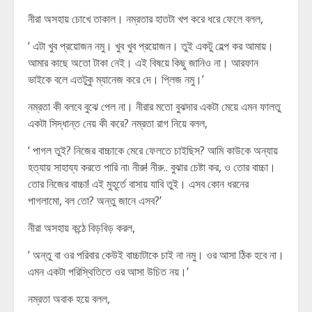
নীরা অসহায় চোখে তাকাল। নম্রতার হাতটা খপ করে ধরে ফেলে বলল,
‘ এটা খুব প্রয়োজন নমু। খুব খুব প্রয়োজন। তুই একটু হেল্প কর আমায়।
আমার কাছে অতো টাকা নেই। এই বিষয়ে কিছু জানিও না। আরফান
ভাইকে বলে এতটুকু ম্যানেজ করে দে। প্লিজ নমু।’
নম্রতা কী বলবে বুঝে পেল না। নীরার মতো বুঝদার একটা মেয়ে এমন ফালতু
একটা সিদ্ধান্ত নেয় কী করে? নম্রতা রাগ নিয়ে বলল,
‘ পাগল তুই? নিজের বাচ্চাকে মেরে ফেলতে চাইছিস? আমি কাউকে অন্যায়
হত্যায় সাহায্য করতে পারি না৷ নীরু! নীরু.. বুঝার চেষ্টা কর, ও তোর বাচ্চা।
তোর নিজের বাচ্চা! এই মুহূর্তে বাসায় যাবি তুই। এসব কোন ধরনের
পাগলামো, বল তো? অন্তু জানে এসব?’
নীরা অসহায় কন্ঠে বিড়বিড় করল,
‘ অন্তু বা ওর পরিবার কেউই বাচ্চাটাকে চাই না নমু। ওর আসা ঠিক হবে না।
এমন একটা পরিস্থিতিতে ওর আসা উচিত নয়।’
নম্রতা অবাক হয়ে বলল,