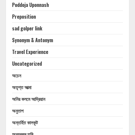
Poddoja Uponnash
Preposition
sad golper link
Synonym & Antonym
Travel Experience
Uncategorized
অচেন
অতৃপ্ত আত্মা
অনির কলমে আদ্রিয়ান
অনুতাপ
অন্তর্হিত কালকূট
অন্যরকম তুমি