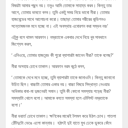
বিষয়টা আমার পছন্দ নয়। তবুও আমি তোমাকে সাহায্য করব। কিন্তু তার
আগে, তোমায় ভাবতে বলব। তুমি একটু সময় নিয়ে ভাবো নীরা। তোমার
হাজবেন্ডের সাথে আলোচনা করো। তাছাড়া তোমার শরীরের কন্ডিশনও
সন্তোষজনক মনে হচ্ছে না। এই অবস্থায় এবোরশন করা সম্ভব নয়৷’
এটুকু বলে থামল আরফান। নম্রতাকে একবার দেখে নিয়ে খুব সাবধানে
জিগ্যেস করল,
‘ এনিওয়ে, তোমার হাজবেন্ড কী পুরো ব্যাপারটা জানেন নীরা? তাকে বলেছ?’
নীরা অসহায় চোখে তাকাল। আরফান নরম কন্ঠে বলল,
‘ তোমাকে দেখে মনে হচ্ছে, তুমি ব্যাপারটা তাকে জানাওনি। কিন্তু জানানো
উচিত ছিল। বাচ্চাটা তোমার একার নয়। বাচ্চা বিষয়ে সিদ্ধান্ত নেওয়ার
অধিকার বাবা-মা দুজনেরই সমান। তুমি কী কোনো সমস্যায় পড়েছ নীরা?
সমস্যাটা খোলে বলো। আমাকে বলতে সমস্যা হলে এটলিস্ট নম্রতাকে
বলো।’
নীরা ভয়ার্ত চোখে তাকাল। ক্ষণিকের মাঝেই টলমল করে উঠল চোখ। পাতলা
ঠোঁটদুটো ভেঙে এলো কান্নায়। হঠাৎই দুই হাতে মুখ ঢেকে ডুকরে কেঁদে