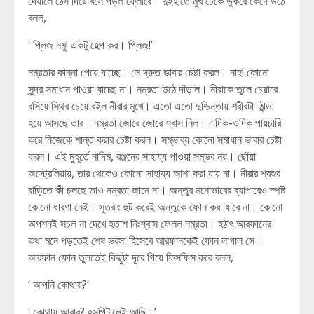
দেয়ালে ঠেস দিয়ে বসে পড়ল ফ্লোরে। দুইহাতে মুখ ঢেকে ডুকরে কেঁদে উঠে
বলল,
‘ প্লিজ নমু! একটু হেল্প কর। প্লিজ!’
নম্রতার কান্না পেয়ে যাচ্ছে। সে দ্রুত ভাবার চেষ্টা করল। নাহ! কোনো
সুন্দর সমাধান পাওয়া যাচ্ছে না। নম্রতা উঠে দাঁড়াল। নীরাকে তুলে চেয়ারে
বসিয়ে স্থির চেয়ে রইল নীরার মুখে। এতো এতো দুশ্চিন্তায় শরীরটা ঠান্ডা
হয়ে আসছে তার। নম্রতা জোরে জোরে শ্বাস নিল। এদিক-ওদিক পায়চারি
করে নিজেকে শান্ত করার চেষ্টা করল। সম্ভাব্য কোনো সমাধান ভাবার চেষ্টা
করল। এই মুহূর্তে নাদিম, রঞ্জনের সাহায্য পাওয়া সম্ভব নয়। ছোঁয়া
অস্ট্রেলিয়ায়, তার থেকেও কোনো সাহায্য আশা করা যায় না। নীরার শ্বশুর
বাড়িতে কী চলছে তাও নম্রতা জানে না। অন্তুর মনোভাবের ব্যাপারেও স্পষ্ট
কোনো ধারণা নেই। সুতরাং হুট করেই অন্তুকে ফোন করা যাবে না। কোনো
অপশনই সচল না দেখে হতাশ নিঃশ্বাস ফেলল নম্রতা। হঠাৎ আরফানের
কথা মনে পড়তেই শেষ ভরসা হিসেবে আরফানকেই ফোন লাগাল সে।
আরফান ফোন তুলতেই কিছুটা দূরে গিয়ে ফিসফিস করে বলল,
‘ আপনি কোথায়?’
‘ কোথায় আবার? হসপিটালেই আছি।’