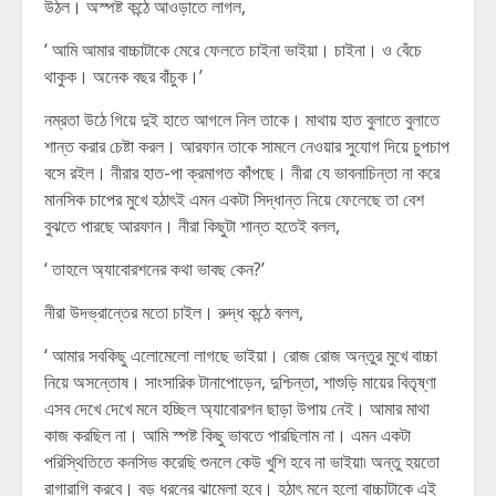
উঠল। অস্পষ্ট কন্ঠে আওড়াতে লাগল,
‘ আমি আমার বাচ্চাটাকে মেরে ফেলতে চাইনা ভাইয়া। চাইনা। ও বেঁচে
থাকুক। অনেক বছর বাঁচুক।’
নম্রতা উঠে গিয়ে দুই হাতে আগলে নিল তাকে। মাথায় হাত বুলাতে বুলাতে
শান্ত করার চেষ্টা করল। আরফান তাকে সামলে নেওয়ার সুযোগ দিয়ে চুপচাপ
বসে রইল। নীরার হাত-পা ক্রমাগত কাঁপছে। নীরা যে ভাবনাচিন্তা না করে
মানসিক চাপের মুখে হঠাৎই এমন একটা সিদ্ধান্ত নিয়ে ফেলেছে তা বেশ
বুঝতে পারছে আরফান। নীরা কিছুটা শান্ত হতেই বলল,
‘ তাহলে অ্যাবোরশনের কথা ভাবছ কেন?’
নীরা উদভ্রান্তের মতো চাইল। রুদ্ধ কন্ঠে বলল,
‘ আমার সবকিছু এলোমেলো লাগছে ভাইয়া। রোজ রোজ অন্তুর মুখে বাচ্চা
নিয়ে অসন্তোষ। সাংসারিক টানাপোড়েন, দুশ্চিন্তা, শাশুড়ি মায়ের বিতৃষ্ণা
এসব দেখে দেখে মনে হচ্ছিল অ্যাবোরশন ছাড়া উপায় নেই। আমার মাথা
কাজ করছিল না। আমি স্পষ্ট কিছু ভাবতে পারছিলাম না। এমন একটা
পরিস্থিতিতে কনসিভ করেছি শুনলে কেউ খুশি হবে না ভাইয়া৷ অন্তু হয়তো
রাগারাগি করবে। বড় ধরনের ঝামেলা হবে। হঠাৎ মনে হলো বাচ্চাটাকে এই