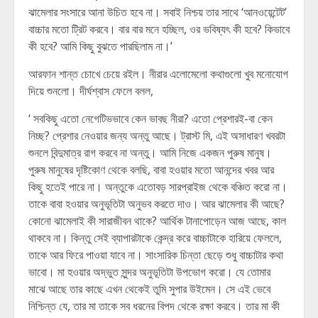
ঝামেলার সংসারে আনা উচিত হবে না। সবাই নিশ্চয় তার সাথে ‘আনওয়েন্টেট’
বাচ্চার মতো ট্রিট করবে। বার বার মনে হচ্ছিল, ওর ভবিষ্যৎ কী হবে? কিভাবে
কী হবে? আমি কিছু বুঝতে পারছিলাম না।’
আরফান শান্ত চোখে চেয়ে রইল। নীরার এলোমেলো কথাগুলো খুব মনোযোগ
দিয়ে শুনলো। দীর্ঘশ্বাস ফেলে বলল,
‘ সবকিছু এতো নেগেটিভভাবে কেন ভাবছ নীরা? এতো প্রেশারই-বা কেন
নিচ্ছ? প্রেশার নেওয়ার জন্য অন্তু আছে। ট্রাস্ট মি, এই অসাধারণ খবরটা
শুনলে বিন্দুমাত্র রাগ করবে না অন্তু। আমি নিজে একজন পুরুষ মানুষ।
পুরুষ মানুষের দৃষ্টিকোণ থেকে বলছি, বাবা হওয়ার মতো আনন্দের খবর আর
কিছু হতেই পারে না। অন্তুকে এতোবড় সারপ্রাইজ থেকে বঞ্চিত করো না।
তাকে বাবা হওয়ার অনুভূতিটা অনুভব করতে দাও। আর ঝামেলার কী আছে?
কোনো ঝামেলাই কী সারাজীবন থাকে? আর্থিক টানাপোড়েন আজ আছে, কাল
থাকবে না। কিন্তু সেই ব্যাপারটাকে কেন্দ্র করে বাচ্চাটাকে হারিয়ে ফেললে,
তাকে আর ফিরে পাওয়া যাবে না। সাংসারিক চিন্তা ছেড়ে শুধু বাচ্চাটার কথা
ভাবো। মা হওয়ার অদ্ভুত সুন্দর অনুভূতিটা উপভোগ করো। যে তোমার
মাঝে আছে তার কাছে এখন থেকেই তুমি সুপার উইমেন। সে এই ভেবে
নিশ্চিন্ত যে, তার মা তাকে সব ধরনের বিপদ থেকে রক্ষা করবে। তার মা কী