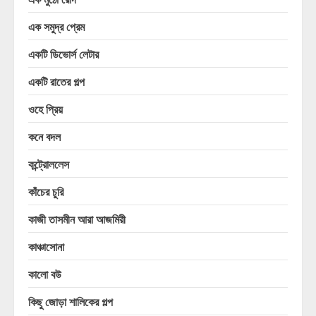
এক সমুদ্র প্রেম
একটি ডিভোর্স লেটার
একটি রাতের গল্প
ওহে প্রিয়
কনে বদল
কন্ট্রোললেস
কাঁচের চুরি
কাজী তাসমীন আরা আজমিরী
কাঞ্চাসোনা
কালো বউ
কিছু জোড়া শালিকের গল্প