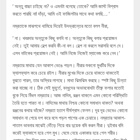
‘ অন্তু বাচ্চা চাইছে না? ও এমনটা বলেছে তোকে? আমি জাস্ট বিশ্বাস
করতে পারছি না! দাঁড়া, আমি ওই ফাজিলটার সাথে কথা বলছি…. ‘
নম্রতাকে মাঝপথে থামিয়ে দিয়েই উদভ্রান্তের মতো বলল নীরা,
‘ না। খবরদার অন্তুকে কিছু বলবি না। অন্তুকে কিছু বলার প্রয়োজন
নেই। তুই আমায় হেল্প করবি কী-না বল। হেল্প না করলে সরাসরি বলে দে।
এসব নাটকের প্রয়োজন নেই। আমি নিজে নিজেই ম্যানেজ করে নেব।’
নম্রতার মাথায় যেন আকাশ ভেঙে পড়ল। নীরার শুকনো মুখটির দিকে
ফ্যালফ্যাল করে চেয়ে রইল। নীরার মুখের দিকে চেয়ে থাকতে থাকতেই
বুঝতে পারল, তার অস্থির লাগছে। মাথা ঝিমঝিম করছে। স্পষ্ট কিছু চিন্তা
করা যাচ্ছে না। ঠিক সেই মুহূর্তে, বন্ধুদের অভাববোধটা তীক্ষ্ণ ফলার মতোই
বুকে গিয়ে বিঁধল নম্রতার। আজ নাদিম, রঞ্জন থাকলে এমন কোনো পরিস্থিতি
তৈরি হতে পারত না। নাদিমের মাথায় নিশ্চয় কোনো সমাধান থাকত? অথবা
রঞ্জনের কথার ভাঁজে? নম্রতা হতাশ দীর্ঘশ্বাস ফেলল। দূর দূর ভেবেও কোনো
সমাধান না পেয়ে দপ করে বসে পড়ল পাশের এক চেয়ারে। নম্রতার আকাশ-
পাতাল ভাবনার মাঝেই দৌঁড়ে গিয়ে বার দুয়েক বমি করল নীরা। দুইবার বমি
করেই ফ্যাকাশে হয়ে গেল মুখ। ঘেমে নেয়ে একাকার হয়ে গেল শরীর।