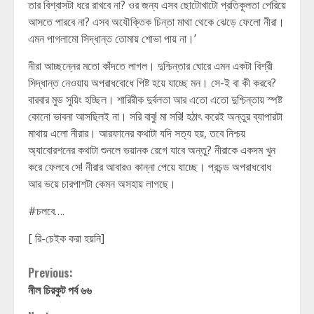
তার বিশ্বাসটা ধরে রাখবে না? ওর জন্য এসব ছোটোখাটো প্রতিকূলতা পেরিয়ে
আসতে পারবে না? এসব অযৌক্তিক চিন্তা মাথা থেকে ঝেড়ে ফেলো নীরা।
এমন পাগলামো সিদ্ধান্ত তোমায় শোভা পায় না।’
নীরা আচ্ছন্নের মতো কাঁদতে লাগল। দুশ্চিন্তার ঘোরে এমন একটা বিশ্রী
সিদ্ধান্ত নেওয়ায় অপরাধবোধে পিষ্ট হয়ে যাচ্ছে মন। সে-ই বা কী করবে?
বারবার মুড সুয়িং হচ্ছিল। শারিরীক দুর্বলতা আর এতো এতো দুশ্চিন্তায় স্পষ্ট
কোনো ভাবনা আসছিলই না। সরি বাবু! মা সরি! হঠাৎ করেই অন্তুর ব্যাপারটা
মাথায় এলো নীরার। আরফানের কথাটা যদি সত্য হয়, তবে নিশ্চয়
অ্যাবোরশনের কথাটা শুনলে ভয়ানক রেগে যাবে অন্তু? নীরাকে একদম খুন
করে ফেলবে সে! নীরার আবারও কান্না পেয়ে যাচ্ছে। প্রচন্ড অপরাধবোধ
আর ভয়ে চারপাশটা কেমন অসহায় লাগছে।
#চলবে….
[ রি-চেইক করা হয়নি]
Continue
Previous:
নীল চিরকুট পর্ব ৬৬
Reading