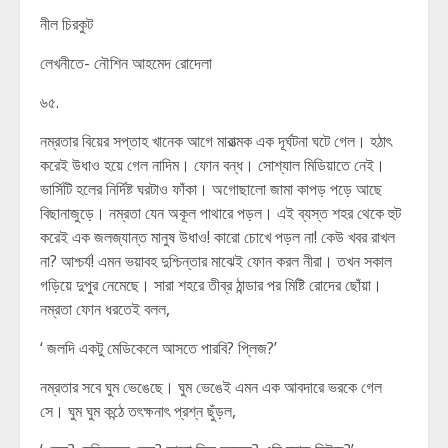
নীল চিরকুট
লেখনীতে- নৌশিন আহমেদ রোদেলা
৬৫.
নম্রতার বিয়ের সপ্তাহ খানেক আগে মারাত্মক এক দূর্ঘটনা ঘটে গেল। হঠাৎ
করেই উধাও হয়ে গেল নাদিম। ফোন বন্ধ। সোশ্যাল মিডিয়াতে নেই।
ভার্সিটি হলের নির্দিষ্ট ঘরটাও ফাঁকা। অগোছালো জামা কাপড় পড়ে আছে
বিছানাজুড়ে। নম্রতা যেন অকূল পাথারে পড়ল। এই ব্যস্ত শহর থেকে হুট
করেই এক জলজ্যান্ত মানুষ উধাও! কারো চোখে পড়ল না! কেউ খবর রাখল
না? আশ্চর্য! এমন ভয়াবহ দুশ্চিন্তার মাঝেই ফোন করল নীরা। তখন সকাল
গড়িয়ে দুপুর নেমেছে। সারা শহরে তীব্র ঠান্ডার পর মিষ্টি রোদের ছোঁয়া।
নম্রতা ফোন ধরতেই বলল,
‘ জলদি একটু মেডিকেলে আসতে পারবি? প্লিজ?’
নম্রতার সবে ঘুম ভেঙেছে। ঘুম ভেঙেই এমন এক আবদারে ভরকে গেল
সে। ঘুম ঘুম কন্ঠে তৎক্ষনাৎ প্রশ্ন ছুঁড়ল,