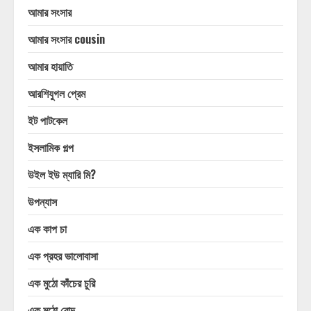
আমার সংসার
আমার সংসার cousin
আমার হায়াতি
আরশিযুগল প্রেম
ইট পাটকেল
ইসলামিক গল্প
উইল ইউ ম্যারি মি?
উপন্যাস
এক কাপ চা
এক প্রহর ভালোবাসা
এক মুঠো কাঁচের চুরি
এক মুঠো রোদ