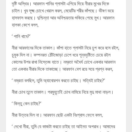
দৃষ্টি অস্থির। আরফান পানির গ্লাসটা এগিয়ে দিয়ে নীরার মুখের দিকে
চাইল। খুব সূক্ষ্ম চোখে খেয়াল করল, মেয়েটির শরীর কাঁপছে। ভীষণ ভয়ে
হাসফাস করছে। দুশ্চিন্তা আর অনিশ্চয়তায় শুকিয়ে গেছে মুখ। আরফান
হালকা কেশে বলল,
‘ পানি খাবে?’
নীরা আরফানের দিকে তাকাল। কাঁপা হাতে গ্লাসটা নিয়ে চুপ করে বসে রইল,
চুমুক দিল না। কম্পনরত ঠোঁটজোড়া চেপে ধরে শূন্যদৃষ্টিতে চেয়ে রইল
কোলের উপর রাখা নিস্তেজ হাতে। নম্রতা অধৈর্য চোখে একবার আরফান
তো একবার নীরার দিকে তাকাচ্ছে। আরফান বেশ রয়ে সয়ে প্রশ্ন করল,
‘ নম্রতা বলছিল, তুমি অ্যাবোরশন করতে চাইছ। সত্যিই চাইছ?’
নীরা চোখ তুলে তাকাল। পরমুহূর্তেই চোখ নামিয়ে নিয়ে মৃদু মাথা নাড়ল।
‘ কিন্তু কেন চাইছ?’
নীরা উত্তর দিল না। আরফান ছোট্ট একটা নিঃশ্বাস ফেলে বলল,
‘ দেখো নীরা, তুমি যে কাজটা করতে চাইছ তা আইনত অপরাধ। আমাদের