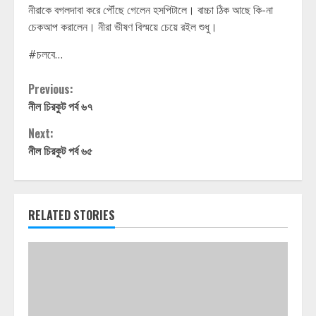
নীরাকে বগলদাবা করে পৌঁছে গেলেন হসপিটালে। বাচ্চা ঠিক আছে কি-না
চেকআপ করালেন। নীরা ভীষণ বিস্ময়ে চেয়ে রইল শুধু।
#চলবে…
Continue
Previous:
নীল চিরকুট পর্ব ৬৭
Reading
Next:
নীল চিরকুট পর্ব ৬৫
RELATED STORIES