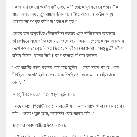
‘ আজ যদি কোনো অঘটন ঘটে যেত, আমি তোকে খুন করে ফেলতাম নীরু।
বাচ্চা আমার অথচ তুই বাচ্চার জীবন মরণ নিয়ে আলোচনা করিস অন্য
লোকের সাথে? বুক কাঁপে না? কাঁপে না বুক?’
ছেলের ঘরে অত্যাধিক চেঁচামেচিতে দরজায় এসে দাঁড়িয়েছেন জাহানারা।
তার পেছনে এসে দাঁড়িয়েছে ভয়ে জড়োসড়ো অয়ন। ছেলেকে এই অবস্থায়
দেখে কয়েক সেকেন্ড বিস্ময় নিয়ে চেয়ে রইলেন জাহানারা। পরমুহূর্তেই দুই ঘা
বসিয়ে দিলেন ছেলের পিঠে। রাগে কাঁপতে কাঁপতে বললেন,
‘ এই হারামির বাচ্চা! বউয়ের গায়ে হাত তুলিস। এতো সাহস! বাপের থেকে
শিখছিস এগুলো? হ্যাঁ! বাপের থেকে শিখছিস? বের হ আমার বাড়ি থেকে।
বের হ।’
অন্তু নীরাকে ছেড়ে দিয়ে শক্ত কন্ঠে বলল,
‘ যাদের কাছে গিয়েছিলি তাদের কাছেই যা। আমার সাথে থাকার দরকার তোর
নাই। মেইন পয়েন্ট হলো, আমাকেই তোর দরকার নাই।’
জাহানারা বেগম চেঁচিয়ে উঠে বললেন,