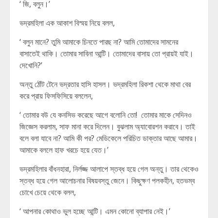
‘ জি, বলুন।’
ভদ্রমহিলা এক আকাশ বিস্ময় নিয়ে বলল,
‘ বলুন মানে? তুমি আমাকে চিনতে পারছ না? আমি তোমাদের সামনের
বাসাতেই থাকি। তোমার সাবিনা আন্টি। তোমাদের বাসায় তো প্রায়ই যাই।
দেখোনি?’
অন্তু ঠোঁট টেনে ভদ্রতার হাসি হাসল। ভদ্রমহিলা রিকশা থেকে মাথা বের
করে প্রায় ফিসফিসিয়ে বললেন,
‘ তোমার বউ যে কনসিভ করেছে আগে বলোনি তো! তোমার মাকে সেদিনও
জিজ্ঞেস করলাম, সাফ মানা করে দিলেন। বুঝলাম অ্যাবোরশন করাবে। তাই
বলে বলা যাবে না? আমি কী পর? মেডিকেলে পরিচিত ডাক্তার আছে আমার।
আমাকে বললে হাফ খরচে হয়ে যেত।’
ভদ্রমহিলার বাঁধনহারা, নির্লজ্জ আলাপে স্তব্ধ হয়ে গেল অন্তু। তার থেকেও
স্তব্ধ হয়ে গেল আলোচনার বিষয়বস্তু জেনে। কিছুক্ষণ পলকহীন, হতভম্ব
চোখে চেয়ে থেকে বলল,
‘ আপনার কোথাও ভুল হচ্ছে আন্টি। এমন কোনো ব্যাপার নেই।’