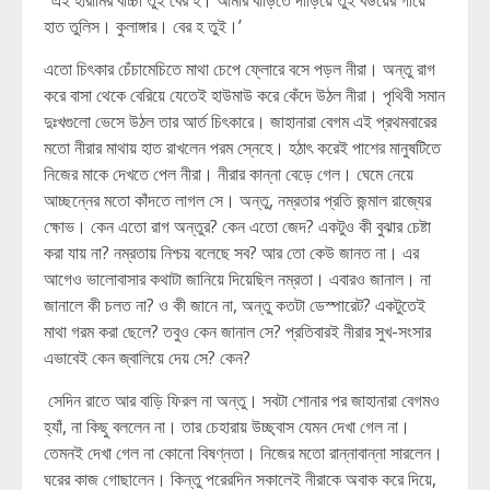
‘ এই হারামির বাচ্চা তুই বের হ। আমার বাড়িতে দাঁড়িয়ে তুই বউয়ের গায়ে
হাত তুলিস। কুলাঙ্গার। বের হ তুই।’
এতো চিৎকার চেঁচামেচিতে মাথা চেপে ফ্লোরে বসে পড়ল নীরা। অন্তু রাগ
করে বাসা থেকে বেরিয়ে যেতেই হাউমাউ করে কেঁদে উঠল নীরা। পৃথিবী সমান
দুঃখগুলো ভেসে উঠল তার আর্ত চিৎকারে। জাহানারা বেগম এই প্রথমবারের
মতো নীরার মাথায় হাত রাখলেন পরম স্নেহে। হঠাৎ করেই পাশের মানুষটিতে
নিজের মাকে দেখতে পেল নীরা। নীরার কান্না বেড়ে গেল। ঘেমে নেয়ে
আচ্ছন্নের মতো কাঁদতে লাগল সে। অন্তু, নম্রতার প্রতি জন্মাল রাজ্যের
ক্ষোভ। কেন এতো রাগ অন্তুর? কেন এতো জেদ? একটুও কী বুঝার চেষ্টা
করা যায় না? নম্রতায় নিশ্চয় বলেছে সব? আর তো কেউ জানত না। এর
আগেও ভালোবাসার কথাটা জানিয়ে দিয়েছিল নম্রতা। এবারও জানাল। না
জানালে কী চলত না? ও কী জানে না, অন্তু কতটা ডেস্পারেট? একটুতেই
মাথা গরম করা ছেলে? তবুও কেন জানাল সে? প্রতিবারই নীরার সুখ-সংসার
এভাবেই কেন জ্বালিয়ে দেয় সে? কেন?
সেদিন রাতে আর বাড়ি ফিরল না অন্তু। সবটা শোনার পর জাহানারা বেগমও
হ্যাঁ, না কিছু বললেন না। তার চেহারায় উচ্ছ্বাস যেমন দেখা গেল না।
তেমনই দেখা গেল না কোনো বিষণ্নতা। নিজের মতো রান্নাবান্না সারলেন।
ঘরের কাজ গোছালেন। কিন্তু পরেরদিন সকালেই নীরাকে অবাক করে দিয়ে,