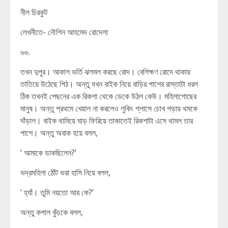
নীল চিরকুট
লেখনীতে- নৌশিন আহমেদ রোদেলা
৬৬.
তখন দুপুর। আকাশ ভর্তি ঝলমল করছে রোদ। বেশিক্ষণ রোদে থাকায়
তাতিয়ে উঠেছে পিঠ। অন্তু যখন বাইক নিয়ে বাড়ির পাশের রাস্তাটা ধরল
ঠিক তখনই পেছনের এক রিকশা থেকে ডেকে উঠল কেউ। মহিলাগোছের
মানুষ। অন্তু প্রথমে খেয়াল না করলেও লুকিং গ্লাসে চোখ পড়ায় থমকে
দাঁড়াল। বাইক থামিয়ে ঘাড় ফিরিয়ে তাকাতেই রিকশাটা এসে থামল তার
পাশে। অন্তু অবাক হয়ে বলল,
‘ আমাকে ডাকছিলেন?’
ভদ্রমহিলা ঠোঁট ভরা হাসি নিয়ে বলল,
‘ হ্যাঁ। তুমি নয়তো আর কে?’
অন্তু কপাল কুঁচকে বলল,