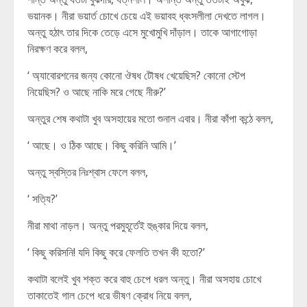
ভয়ানক। নীরা ভয়ার্ত চোখে চেয়ে এই ভয়াবহ ধ্বংসলীলা দেখতে লাগল।
অন্তু হঠাৎ তার দিকে তেড়ে এসে মুখোমুখি দাঁড়াল। তাকে আগাগোড়া
নিরক্ষণ করে বলল,
‘ অ্যাবোরশনের জন্য কোনো ঔষধ টৌষধ খেয়েছিস? কোনো স্টেপ
নিয়েছিস? ও আছে নাকি মরে গেছে নীরু?’
অন্তুর শেষ কথাটা খুব অসহায়ের মতো শুনাল এবার। নীরা কাঁপা কন্ঠে বলল,
‘ আছে। ও ঠিক আছে। কিছু করিনি আমি।’
অন্তু স্বস্তির নিঃশ্বাস ফেলে বলল,
‘ সত্যি?’
নীরা মাথা নাড়ল। অন্তু পরমুহূর্তেই হুঙ্কার দিয়ে বলল,
‘ কিছু করিসনি! যদি কিছু করে ফেলতি তখন কী হতো?’
কথাটা বলেই খুব শক্ত করে বাহু চেপে ধরল অন্তু। নীরা অসহায় চোখে
তাকাতেই গাল চেপে ধরে ভীষণ ক্রোধ নিয়ে বলল,