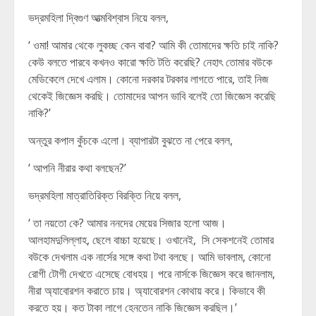
ভদ্রমহিলা দ্বিগুণ আত্মবিশ্বাস নিয়ে বলল,
‘ ওমা! আমার থেকে লুকচ্ছ কেন বাবা? আমি কী তোমাদের ক্ষতি চাই নাকি?
কেউ বলতে পারবে কখনও কারো ক্ষতি টতি করেছি? নেহাৎ তোমার বউকে
মেডিকেলে দেখে এলাম। কোনো দরকার টরকার লাগতে পারে, তাই নিজ
থেকেই জিজ্ঞেস করছি। তোমাদের আপন ভাবি বলেই তো জিজ্ঞেস করেছি
নাকি?’
অন্তুর কপাল কুঁচকে এলো। ব্যাপারটা বুঝতে না পেরে বলল,
‘ আপনি নীরার কথা বলছেন?’
ভদ্রমহিলা মাত্রাতিরিক্ত বিরক্তি নিয়ে বলল,
‘ তা নয়তো কে? আমার ননদের মেয়ের সিজার হলো আজ।
আলহামদুলিল্লাহ, ছেলে বাচ্চা হয়েছে। ওখানেই, সি সেকশনেই তোমার
বউকে দেখলাম এক নার্সের সঙ্গে কথা টথা বলছে। আমি ভাবলাম, কোনো
রোগী টোগী দেখতে এসেছে বোধহয়। পরে নার্সকে জিজ্ঞেস করে জানলাম,
নীরা অ্যাবোরশন করাতে চায়। অ্যাবোরশন কোথায় করে। কিভাবে কী
করতে হয়। কত টাকা লাগে হেনতেন নাকি জিজ্ঞেস করছিল।’