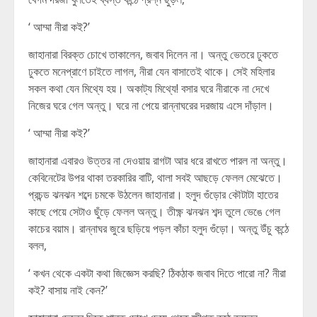
‘ আম্মা নীরা কই?’
জাহানারা বিরক্ত চোখে তাকালেন, জবাব দিলেন না। অন্তু ভেতরে ঢুকতে
ঢুকতে মনেপ্রাণে চাইতে লাগল, নীরা যেন বাসাতেই থাকে। সেই মহিলার
সকল কথা যেন মিথ্যে হয়। অকাট্য মিথ্যে! বসার ঘরে নীরাকে না দেখে
নিজের ঘরে গেল অন্তু। ঘরে না পেয়ে রান্নাঘরের দরজায় এসে দাঁড়াল।
‘ আম্মা নীরা কই?’
জাহানারা এবারও উত্তর না দেওয়ায় রাগটা আর ধরে রাখতে পারল না অন্তু।
কেবিনেটের উপর থাকা তরকারির বাটি, থালা সবই আছড়ে ফেলল মেঝেতে।
প্রচন্ড ঝনঝন শব্দে চমকে উঠলেন জাহানারা। হলুদ গুঁড়োর কৌটাটা হাতের
কাছে পেয়ে সেটাও ছুঁড়ে ফেলল অন্তু। তীক্ষ্ণ ঝনঝন শব্দ তুলে ভেঙে গেল
কাচের বয়াম। রান্নাঘর জুরে ছড়িয়ে পড়ল কাঁচা হলুদ গুঁড়ো। অন্তু উঁচু কন্ঠে
বলল,
‘ কখন থেকে একটা কথা জিজ্ঞেস করছি? ঠিকঠাক জবাব দিতে পারো না? নীরা
কই? বাসায় নাই কেন?’