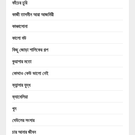
কাঁচের চুরি
কাজী তাসমীন আরা আজমিরী
কাঞ্চাসোনা
কালো বউ
কিছু জোড়া শালিকের গল্প
কুয়াশার মতো
কোথাও কেউ ভালো নেই
ক্যান্সার যুদ্ধ
ক্যামেলিয়া
খুন
ঘেউলের সংসার
চার আনার জীবন