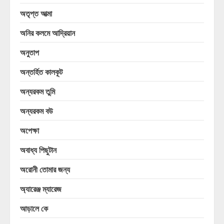
অতৃপ্ত আত্মা
অনির কলমে আদ্রিয়ান
অনুতাপ
অন্তর্হিত কালকূট
অন্যরকম তুমি
অন্যরকম বউ
অপেক্ষা
অবাধ্য পিছুটান
অরোনী তোমার জন্য
অ্যারেঞ্জ ম্যারেজ
আড়ালে কে