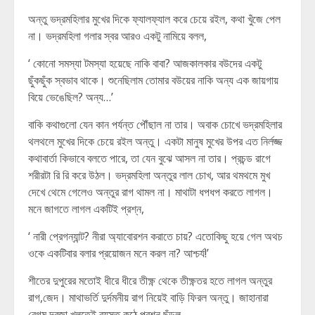
অন্তু ভদ্রমহিলার মুখের দিকে ফ্যালফ্যাল করে চেয়ে রইল, কথা খুঁজে পেল
না। ভদ্রমহিলা গলার স্বর আরও একটু নামিয়ে বলল,
‘ কোনো সমস্যা টমস্যা হয়েছে নাকি বাবা? আজকালকার বউদের একটু
ছুঁকছুঁক স্বভাব থাকে। শুনেছিলাম তোমার বউয়ের নাকি অন্য এক জায়গায়
বিয়ে ভেঙেছিল? অন্য…’
বাকি কথাগুলো যেন কান পর্যন্ত পৌঁছাল না তার। অবাক চোখে ভদ্রমহিলার
থলথলে মুখের দিকে চেয়ে রইল অন্তু। একটা মানুষ মুখের উপর এত নির্লজ্জ
কথাবার্তা কিভাবে বলতে পারে, তা যেন বুঝে আসল না তার। প্রচন্ড রাগে
শরীরটা রি রি করে উঠল। ভদ্রমহিলা অন্তুর লাল চোখ, আর থমথমে মুখ
দেখে থেমে গেলেও অন্তুর রাগ থামল না। মাথাটা ধপধপ করতে লাগল।
মনে জাগতে লাগল একটিই প্রশ্ন,
‘ নারী প্রেগন্যান্ট? নীরা অ্যাবোরশন করাতে চায়? এতোকিছু হয়ে গেল অথচ
ওকে একটিবার বলার প্রয়োজন মনে করল না? আশ্চর্য!’
শীতের দুপুরের মতোই ধীরে ধীরে তীক্ষ্ণ থেকে তীক্ষ্ণতর হতে লাগল অন্তুর
রাগ,জেদ। মাথাভর্তি দুর্দমনীয় রাগ নিয়েই বাড়ি ফিরল অন্তু। জাহানারা
বেগম দরজা খুলতেই ব্যস্ত কন্ঠে প্রশ্ন ছুঁড়ল,