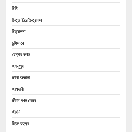
চিঠি
চিত্ত চিরে চৈত্রমাস
চিত্রাঙ্গনা
চুপিসারে
চেম্বার কথন
জলনূপুর
জানা অজানা
জামদানী
জীবন যখন যেমন
জীবনি
জ্বিন রহস্য