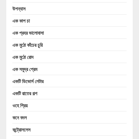
উপন্যাস
এক কাপ চা
এক প্রহর ভালোবাসা
এক মুঠো কাঁচের চুরি
এক মুঠো রোদ
এক সমুদ্র প্রেম
একটি ডিভোর্স লেটার
একটি রাতের গল্প
ওহে প্রিয়
কনে বদল
কন্ট্রোললেস