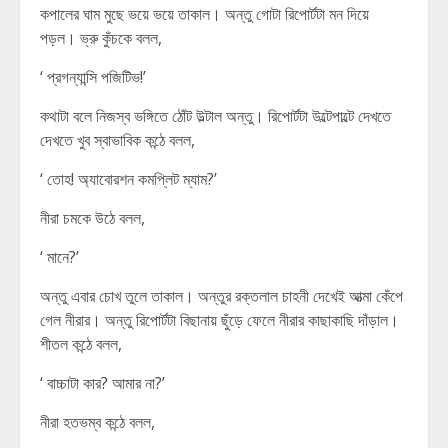
কপালের ঘাম মুছে ভয়ে ভয়ে তাকাল। অন্তু গোটা রিপোর্টটা মন দিয়ে
পড়ল। ভ্রু কুঁচকে বলল,
‘ প্রগন্যান্সি পজিটিভ!’
কথাটা বলে নিজস্ব ভঙ্গিতে ঠোঁট উল্টাল অন্তু। রিপোর্টটা উল্টেপাল্টে দেখতে
দেখতে খুব স্বাভাবিক কন্ঠে বলল,
‘ তোহ! অ্যাবোরশন কমপ্লিট ম্যাম?’
নীরা চমকে উঠে বলল,
‘ মানে?’
অন্তু এবার চোখ তুলে তাকাল। অন্তুর রক্তলাল চাহনী দেখেই আত্মা কেঁপে
গেল নীরার। অন্তু রিপোর্টটা বিছানায় ছুঁড়ে ফেলে নীরার কাছাকাছি দাঁড়াল।
শীতল কন্ঠে বলল,
‘ বাচ্চাটা কার? আমার না?’
নীরা হতভম্ব কন্ঠে বলল,