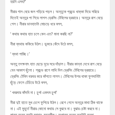
হয়নি এসব?’
নীরার গাল বেয়ে জল গড়িয়ে পড়ল। অন্তুকে প্রচন্ড ধাক্কা দিয়ে সরিয়ে
দিতেই অন্তুর পা গিয়ে লাগল ড্রেসিং টেবিলের ড্রয়ারে। অন্তুর রাগ বেড়ে
গেল। নীরার ডানহাতটা মোচড়ে ধরে বলল,
‘ কথায় কথায় হাত চলে কেন এত? মানা করছি না?’
নীরা ব্যথায় ককিয়ে উঠল। ডুকরে কেঁদে উঠে বলল,
‘ ব্যথা পাচ্ছি।’
অন্তু তৎক্ষনাৎ হাত ছেড়ে দূরে সরে দাঁড়াল। নীরার কান্না দেখে রাগ বেড়ে
যেন আকাশ ছুঁলো। প্রচন্ড রাগে লাথি দিল ড্রেসিং টেবিলের ড্রয়ারে।
ড্রেসিং টেবিল থরথর করে কাঁপতে লাগল। টেবিলের উপর থাকা ফুলদানিটা
ছুঁড়ে ফেলে চেঁচিয়ে উঠে বলল,
‘ খবরদার কাঁদবি না। চুপ! একদম চুপ!’
নীরা দুই হাতে মুখ চেপে ফুপিয়ে উঠল। রেগে গেলে অন্তুর মাথা ঠিক থাকে
না। এই মুহূর্তে নীরার কোনো কথায় সে বুঝবে না। বুঝার চেষ্টা করবে না।
শান্ত অন্তু যতটা বুঝদার, যত্নশীল। অশান্ত অন্তু ততটাই অবুঝ,