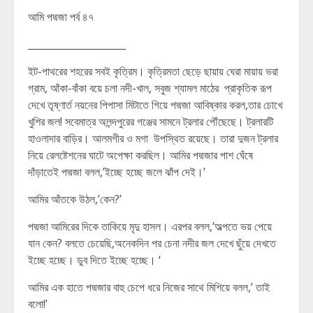
আমি পদ্মজা পর্ব ৪৭
____________________
ইট-পাথরের শহরের সবই কৃত্রিম। কৃত্রিমতা ছেড়ে ছায়ায় ঘেরা মায়ায় ভরা
গ্রাম, আঁকা-বাঁকা বয়ে চলা নদী-খাল, সবুজ শ্যামল মাঠের প্রাকৃতিক রূপ
দেখে তৃষ্ণার্ত নয়নের পিপাসা মিটাতে গিয়ে পদ্মজা আবিষ্কার করল,তার চোখে
খুশির জল! সবেমাত্র অলন্দপুরের গঞ্জের সামনে ট্রলার পৌঁছেছে। ট্রলারটি
হাওলাদার বাড়ির। আলমগীর ও মগা উপস্থিত রয়েছে। তারা দুজন ট্রলার
নিয়ে রেলষ্টেশনের ঘাটে অপেক্ষা করছিল। আমির পদ্মজার পাশ ঘেঁষে
দাঁড়াতেই পদ্মজা বলল,’ইচ্ছে হচ্ছে জলে ঝাঁপ দেই।’
আমির আঁতকে উঠল,’কেন?’
পদ্মজা আমিরের দিকে তাকিয়ে মৃদু হাসল। এরপর বলল,’অল্পতে ভয় পেয়ে
যান কেন? বলতে চেয়েছি,অনেকদিন পর চেনা নদীর জল দেখে ছুঁয়ে দেখতে
ইচ্ছে হচ্ছে। ডুব দিতে ইচ্ছে হচ্ছে। ‘
আমির এক হাতে পদ্মজার বাহু চেপে ধরে নিজের সাথে মিশিয়ে বলল,’ তাই
বলো!’