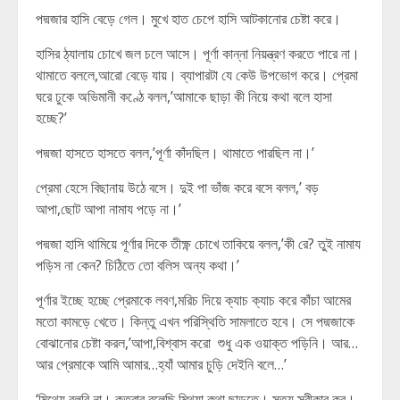
পদ্মজার হাসি বেড়ে গেল। মুখে হাত চেপে হাসি আটকানোর চেষ্টা করে।
হাসির ঠ্যালায় চোখে জল চলে আসে। পূর্ণা কান্না নিয়ন্ত্রণ করতে পারে না।
থামাতে বললে,আরো বেড়ে যায়। ব্যাপারটা যে কেউ উপভোগ করে। প্রেমা
ঘরে ঢুকে অভিমানী কণ্ঠে বলল,’আমাকে ছাড়া কী নিয়ে কথা বলে হাসা
হচ্ছে?’
পদ্মজা হাসতে হাসতে বলল,’পূর্ণা কাঁদছিল। থামাতে পারছিল না।’
প্রেমা হেসে বিছানায় উঠে বসে। দুই পা ভাঁজ করে বসে বলল,’ বড়
আপা,ছোট আপা নামায পড়ে না।’
পদ্মজা হাসি থামিয়ে পূর্ণার দিকে তীক্ষ্ণ চোখে তাকিয়ে বলল,’কী রে? তুই নামায
পড়িস না কেন? চিঠিতে তো বলিস অন্য কথা।’
পূর্ণার ইচ্ছে হচ্ছে প্রেমাকে লবণ,মরিচ দিয়ে ক্যাচ ক্যাচ করে কাঁচা আমের
মতো কামড়ে খেতে। কিন্তু এখন পরিস্থিতি সামলাতে হবে। সে পদ্মজাকে
বোঝানোর চেষ্টা করল,’আপা,বিশ্বাস করো শুধু এক ওয়াক্ত পড়িনি। আর…
আর প্রেমাকে আমি আমার…হ্যাঁ আমার চুড়ি দেইনি বলে…’
‘মিথ্যে বলবি না। কতবার বলেছি,মিথ্যা কথা ছাড়তে। সত্য স্বীকার কর।