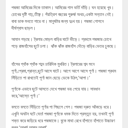
পদ্মজা আমিরের দিকে তাকাল। আমিরের গাল ভর্তি দাঁড়ি। ঘন হয়েছে খুব।
চোখের দৃষ্টি গাঢ়,তীক্ষ্ণ। পঁয়ত্রিশ বছরের পুরুষ! অথচ,একটা সন্তান নেই।
বাবা ডাক শুনতে পারে না। মানুষটার জন্য দুঃখ হয়। পদ্মজা গোপনে
দীর্ঘশ্বাস ছাড়ল।
আযান পড়ছে। ট্রলার মোড়ল বাড়ির ঘাটে ভীড়ে। প্রথমে পদ্মজার চোখে
পড়ে রাজহাঁসের ছুটে চলা। ঝাঁক ঝাঁক রাজহাঁস দৌড়ে বাড়ির ভেতর ঢুকছে।
হাঁসের প্যাঁক প্যাঁক শব্দে চারিদিক মুখরিত। ট্রলারের শব্দ শুনে
পূর্ণা,প্রেমা,প্রান্ত,ছুটে আসে ঘাটে। আগে আগে আসে পূর্ণা। পদ্মজা প্রথম
সিঁড়িতে পা রাখতেই পূর্ণা জান ছেড়ে ডেকে উঠল,’আপা।’
পূর্ণাকে এভাবে ছুটে আসতে দেখে পদ্মজা ভয় পেয়ে যায়। সাবধান
করে,’আস্তে পূর্ণা।’
বলতে বলতে সিঁড়িতে পূর্ণার পা পিছলে গেল। পদ্মজা দ্রুত আঁকড়ে ধরে।
এখুনি অঘটন ঘটে যেত! পদ্মজা পূর্ণাকে ধমক দিতে প্রস্তুত হয়, তখনই পূর্ণা
শক্ত করে জড়িয়ে ধরে পদ্মজাকে। বুকে মাথা রেখে হাঁপাতে হাঁপাতে উচ্চারণ
করল,’আপা! আমার আপা!’