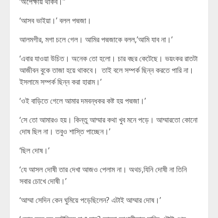
‘অপেক্ষায় থাকব।”
‘আসব ভাইয়া।’ বলল পদ্মজা।
আলমগীর, মগা চলে গেল। আমির পদ্মজাকে বলল,’আমি যাব না।’
‘এবার যাওয়া উচিত। অনেক তো হলো। চার বছর কেটেছে। ভয়ংকর রাতটা
আজীবন বুকে তাজা হয়ে থাকবে। তাই বলে সম্পর্ক ছিন্ন করতে পারি না।
ইসলামে সম্পর্ক ছিন্ন করা হারাম।’
‘ওই বাড়িতে গেলে আমার দমবন্ধকর কষ্ট হয় পদ্মজা।’
‘সে তো আমারও হয়। কিন্তু আম্মার কথা খুব মনে পড়ে। আম্মারতো কোনো
দোষ ছিল না। তবুও শাস্তি পাচ্ছেন।’
‘ছিল দোষ।’
‘যে আসল দোষী তার দেখা আজও পেলাম না। অথচ,যিনি দোষী না তিনি
সবার চোখে দোষী।’
‘আম্মা সেদিন কেন ঘুমিয়ে পড়েছিলেন? এটাই আম্মার দোষ।’