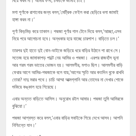
বিয়ে করব না। আমার ফর্সা, চকচকে জামাই চাই।’
মগা পূর্ণাকে রাগানোর জন্য বলল,’মেট্রিক ফেইল করা ছেড়িরে ধলা জামাই
হাঙ্গা করব না।’
পূর্ণা কিড়মিড় করে তাকাল। পদ্মজা পূর্ণার গাল টেনে দিয়ে বলল,’আচ্ছা,এসব
নিয়ে পরে আলোচনা হবে। অন্ধকার হয়ে যাচ্ছে চারপাশ। বাড়িতে চল।’
তারপর দুই হাতে দুই বোন-ভাইকে জড়িয়ে ধরে বাড়ির উঠানে পা রাখে সে।
সতেজ হয়ে জামাকাপড় পাল্টে নেয় আমির ও পদ্মজা। এরপর রাজহাঁস ভূনা
আর গরম গরম ভাতের ভোজন হয়। আলমগীর, মগাও ছিল। আলমগীর বাড়ি
ফেরার আগে আমির-পদ্মজাকে বলে যায়,’আগের স্মৃতি আর কতদিন বুকে রাখবি
তোরা? দাদু মরার পথে। চাচি আম্মা আত্মগ্লানি আর তোদের না দেখার শোকে
শুকিয়ে কঙ্কাল হয়ে গিয়েছে।
এবার অন্তত বাড়িতে আসিস। অনুরোধ রইল আমার। পদ্মজা তুমি আমিরকে
বুঝিয়ো।’
পদ্মজা আশ্বস্ত করে বলল,’এবার বাড়ির সবাইকে গিয়ে দেখে আসব। আপনি
নিশ্চিন্তে যান।’