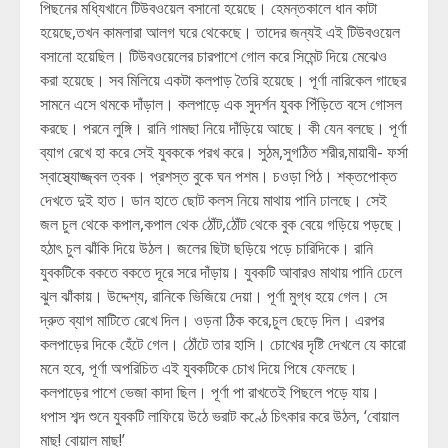
পিছনের মধ্যিখানে টিউবওয়েল বসানো হয়েছে। হেমন্তকালে ধান কাটা
হয়েছে,তখন কামলারা আলগ ঘরে থেকেছে। তাদের জন্যই এই টিউবওয়েল
বসানো হয়েছিল। টিউবওয়েলের চারপাশে গোল করে সিমেন্ট দিয়ে মেঝেও
করা হয়েছে। সব মিলিয়ে একটা কলপাড় তৈরি হয়েছে। পূর্ণা নারিকেল গাছের
সামনে এসে থমকে দাঁড়াল। কলপাড়ে এক সুদর্শন যুবক পিঁড়িতে বসে গোসল
করছে। পরনে লুঙ্গি। রানি গামছা নিয়ে দাঁড়িয়ে আছে। কী যেন বলছে। পূর্ণা
ব্যাগ রেখে হা করে সেই যুবককে পরখ করে। সুঠম,সুগঠিত শরীর,মায়াবী- ফর্সা
স্বাস্থ্যোজ্জ্বল ত্বক। প্রশস্ত বুকে ঘন পশম। চওড়া পিঠ। শক্তপোক্ত
দেখতে দুই হাত। ডান হাতে ছোট কলস নিয়ে মাথায় পানি ঢালছে। সেই
জল চুল থেকে কপাল,কপাল থেক ঠোঁট,ঠোঁট থেকে বুক বেয়ে গড়িয়ে পড়ছে।
হঠাৎ চুল ঝাঁকি দিয়ে উঠল। জলের ছিটা ছড়িয়ে পড়ে চারিদিকে। রানি
যুবকটিকে বকতে বকতে দূরে সরে দাঁড়ায়। যুবকটি আবারও মাথায় পানি ঢেলে
ঝুল ঝাঁকায়। উদ্দেশ্য, রানিকে ভিজিয়ে দেয়া। পূর্ণা মুগ্ধ হয়ে গেল। সে
দ্রুত ব্যাগ মাটিতে রেখে দিল। ওড়না ঠিক করে,চুল ছেড়ে দিল। এরপর
কলপাড়ের দিকে হেঁটে গেল। ঠোঁটে তার হাসি। চোখের দৃষ্টি দেখলে যে কারো
মনে হবে, পূর্ণা অপরিচিত এই যুবকটিকে চোখ দিয়ে পিষে ফেলছে।
কলপাড়ের পাশে ভেজা কাদা ছিল। পূর্ণা পা রাখতেই পিছলে পড়ে যায়।
ধপাস শব্দ শুনে যুবকটি লাফিয়ে উঠে ভরাট কণ্ঠে চিৎকার করে উঠল, ‘বোয়াল
মাছ! বোয়াল মাছ!’