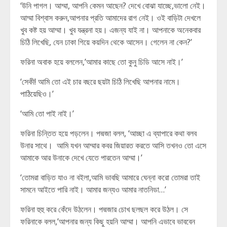
‘উনি পাগল। আম্মা, আপনি কেমন আছেন? দেখে বোঝা যাচ্ছে,ভালো নেই।
আম্মা বিশ্বাস করুন,আপনার প্রতি আমাদের রাগ নেই। ওই বাড়িটা দেখলে
খুব কষ্ট হয় আম্মা। খুব যন্ত্রনা হয়। এজন্য যাই না। আপনাকে অনেকবার
চিঠি লিখেছি, যেন ঢাকা গিয়ে কয়দিন থেকে আসেন। গেলেন না কেন?’
ফরিনা অবাক হয়ে বললেন,’আমার কাছে তো কুনু চিডি আসে নাই।’
‘সেকী! আমি তো এই চার বছরে ছয়টা চিঠি লিখেছি আপনার নামে।
পাঠিয়েছিও।’
‘আমি তো পাই নাই।’
ফরিনা চিন্তিত হয়ে পড়লেন। পদ্মজা বলল, ‘আচ্ছা এ ব্যাপারে কথা বলব
উনার সাথে। আমি যখন আম্মার কবর জিয়ারত করতে আসি তখনও তো এসে
আমাকে আর উনাকে দেখে যেতে পারতেন আম্মা।’
‘তোমরা বাড়িত যাও না বইলা,আমি ভাবছি আমারে ঘেন্না করো তোমরা তাই
সামনে আইতে পারি নাই। আমার জন্যও আমার নাতনিডা…’
ফরিনা হুহু করে কেঁদে উঠলেন। পদ্মজার চোখ ছলছল করে উঠল। সে
ফরিনাকে বলল,’আপনার জন্য কিছু হয়নি আম্মা। আপনি এভাবে ভাববেন