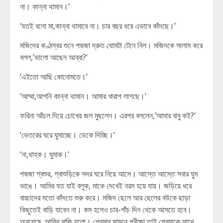
না। কান্না থামান।’
‘যতই বলো মা,কান্না থামাবে না। চার বছর ধরে এভাবে কাঁদছে।’
মজিদের কণ্ঠস্বর শুনে পদ্মজা দ্রুত ঘোমটা টেনে নিল। মজিদকে সালাম করে
বলল,’ভালো আছেন আব্বা?’
‘এইতো আছি কোনোমতে।’
‘আম্মা,আপনি কান্না থামান। আমার খারাপ লাগছে।’
ফরিনা আঁচল দিয়ে চোখের জল মুছলেন। এরপর বললেন,’আমার বাবু কই?’
‘ভেতরের ঘরে ঘুমাচ্ছে। ডেকে দিচ্ছি।’
‘না,থাহক। ঘুমাক।’
পদ্মজা শ্বশুর, শ্বাশুড়িকে সদর ঘরে নিয়ে আসে। আস্তে আস্তে সবার ঘুম
ভাঙে। আমির যত যাই বলুক, মাকে দেখেই নরম হয়ে যায়। জড়িয়ে ধরে
বাচ্চাদের মতো কাঁদতে শুরু করে। মজিদ ছেলে আর ছেলের বউকে ছাড়া
কিছুতেই বাড়ি যাবেন না। কম হলেও চার-পাঁচ দিন থেকে আসতে হবে।
অবশেষে, আমির রাজি হলো। প্রেমার সামনে পরীক্ষা তাই প্রেমাকে সাথে