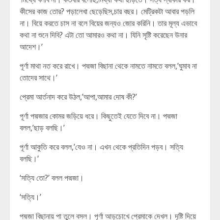
কীসের কাজ তোর? পড়ালেখা ছেড়েছিস,চার বছর। মেট্রিকটা আবার পড়লি
না। বিয়ে করতে চাস না বলে বিয়ের জন্যও জোর করিনি। তার মূল্য এভাবে
কথা না শুনে দিবি? এটা তো আমারও কথা না। যিনি সৃষ্টি করেছেন উনার
আদেশ।’
পূর্ণা মাথা নত করে রাখে। পদ্মজা বিছানা থেকে নামতে নামতে বলল,’ঘুমাব না
তোদের সাথে।’
প্রেমা আর্তনাদ করে উঠল,’আপা,আমার দোষ কী?’
পূর্ণা পদ্মজার কোমর জড়িয়ে ধরে। কিছুতেই যেতে দিবে না। পদ্মজা
বলল,’ছাড় বলছি।’
পূর্ণা আকুতি করে বলল,’যেও না। এখন থেকে প্রতিদিন পড়ব। সত্যি
বলছি।’
‘সত্যি তো?’ বলল পদ্মজা।
‘সত্যি।’
পদ্মজা বিছানায় পা তুলে বসল। পূর্ণা আড়চোখে প্রেমাকে দেখল। দৃষ্টি দিয়ে