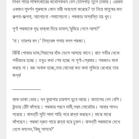
লিখন শাহর সাক্ষাৎকারের কথোপকথন বেশ তোলপাড় তুলে ঢাকায়। এরকম
একজন সুদর্শন পুরুষকে কোন নারী অবহেলা করেছে? তা নিয়ে মানুষের কত
কল্পনা-জল্পনা, আলোচনা -সমালোচনা। পদ্মজার অস্বস্তি হয় খুব।
পূর্ণা পদ্মজাকে মৃদু ধাক্কা দিয়ে ডাকল,’ঘুমিয়ে গেলে আপা?’
‘না। তারপর বল।’ নিস্তরঙ্গ গলায় বলল পদ্মজা।
ঝিঁঝিঁ পোকার ডাক,শিয়ালের হাঁক ভেসে আসছে কানে। রাত গভীর থেকে
গভীরতর হচ্ছে। তবুও কথা শেষ হচ্ছে না পূর্ণা-প্রেমার। পদ্মজাও মানা
করছে না। বরং অবাক হচ্ছে,তার বোনেরা কত কথা লুকিয়ে রেখেছে তার
জন্য!
_____________
কাক ডাকা ভোর। ঘন কুয়াশায় চারপাশ ডুবে আছে। বাতাসের বেগ বেশি।
ঠান্ডায় ঠোঁট কাঁপছে। পদ্মজার পরনে দামী,গরম সোয়েটার। আবার শালও
পরেছে। বাসন্তী সুতি সাদা শাড়ি পরে রান্না করছেন। মাঝে মাঝে
কাঁপছেন। পদ্মজা দ্রুত পায়ে রান্না ঘরে ঢুকল। বাসন্তী পদ্মজাকে দেখে
হেসে বললেন,’কিছু লাগবে?’