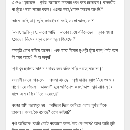
এখনও পড়াচ্ছেন। পূর্ণার যেকোনো আবদার পূরণ করে চলেছেন। বাসন্তীর
পা ছুঁয়ে পদ্মজা সালাম করল। এরপর বলল,’কেমন আছেন আপনি?’
‘ভালো আছি মা। তুমি, জামাইবাবা সবাই ভালো আছোতো?’
‘আলহামদুলিল্লাহ, ভালো আছি। আগের চেয়ে শুকিয়েছেন। ত্বক ময়লা
হয়েছে। নিজের যত্ন নেওয়া ভুলে গিয়েছেন?’
বাসন্তী চোখ নামিয়ে হাসেন। এক হাতে নিজের মুখশ্রী ছুঁয়ে বলল,’সেই বয়স
কী আর আছে? বিধবা মানুষ!’
‘পূর্ণা খুব জ্বালায় তাই না? বাধ্য করে রঙিন শাড়ি পরতে,সাজতে।’
বাসন্তী চমকে তাকালেন। পদ্মজা হাসছে। পূর্ণা মাথায় ব্যাগ নিয়ে পদ্মজার
পাশে এসে দাঁড়াল। আহ্লাদী হয়ে অভিযোগ করল,’আপা তুমি নাকি মুচির
সাথে আমার বিয়ে দিতে এসেছো?’
পদ্মজা হাসি প্রশস্ত হয়। আমিরের দিকে তাকিয়ে এরপর পূর্ণার দিকে
তাকাল। বলল,’কে বলেছে? তোর ভাইয়া?’
পূর্ণা আমিরকে ভেংচি কেটে পদ্মজাকে বলল,’আর কে বলবে? আপা আমি মুচি