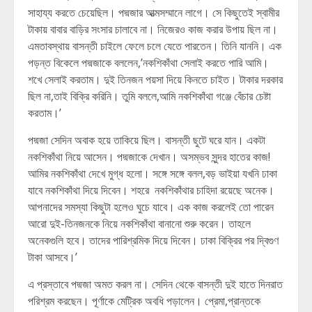
সাহায্য করতে চেয়েছিল। পদ্মজার আত্মসম্মানে লাগে। সে কিছুতেই স্বামীর
টাকায় বাবার বাড়ির সংসার চালাবে না। নিজেরও কাজ করার উপায় ছিল না।
এমতাবস্থায় বাসন্তী চাইলে ফেলে চলে যেতে পারতেন। তিনি যাননি। এক
পড়ন্ত বিকেলে পদ্মজাকে বললেন,’নকশিকাঁথা সেলাই করতে পারি আমি।
শখে সেলাই করতাম। দুই তিনজন পয়সা দিয়ে কিনতে চাইত। টাকার দরকার
ছিল না,তাই বিক্রি করিনি। তুমি বললে,আমি নকশিকাঁথা গঞ্জে বেঁচার চেষ্টা
করতাম।’
পদ্মজা সেদিন অবাক হয়ে তাকিয়ে ছিল। বাসন্তী ছুটে ঘরে যান। একটা
নকশিকাঁথা নিয়ে আসেন। পদ্মজাকে দেখান। অসম্ভব সুন্দর হাতের কাজ!
আমির নকশিকাঁথা দেখে মুগ্ধ হলো। সঙ্গে সঙ্গে বলল,বড় ভাইয়া যখনি ঢাকা
যাবে নকশিকাঁথা দিয়ে দিবেন। শহরে নকশিকাঁথার চাহিদা রয়েছে অনেক।
আপনাদের সমস্যা কিছুটা হলেও ঘুচে যাবে। এক কাজ করলেই তো পারেন
আরো দুই-তিনজনকে নিয়ে নকশিকাঁথা বানানো শুরু করেন। তাহলে
অনেকগুলি হবে। তাদের পারিশ্রমিক দিয়ে দিবেন। ঢাকা বিক্রির পর দ্বিগুণ
টাকা আসবে।’
এ প্রস্তাবে পদ্মজা অমত করল না। সেদিন থেকে বাসন্তী দুই হাতে দিনরাত
পরিশ্রম করছেন। পূর্ণাকে মেট্রিক অবধি পড়ালেন। প্রেমা,প্রান্তকে