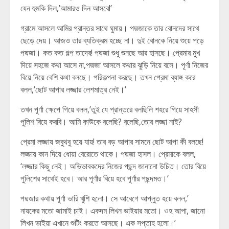
যেন হুমকি দিল,’আমারও দিন আসবে!’
গ্রামে আসলে আমির প্রান্তর সাথে ঘুমায়। পদ্মজাকে তার বোনদের সাথে
ছেড়ে দেয়। আজও তার ব্যতিক্রম হচ্ছে না। দুই বোনকে নিয়ে শুয়ে পড়ে
পদ্মজা। কত কত গল্প তাদের! পদ্মজা শুধু শুনছে আর হাসছে। প্রেমার মুখ
দিয়ে সহজে কথা আসে না,পদ্মজা আসলে কথার ঝুড়ি নিয়ে বসে। পূর্ণা নিজের
বিয়ে নিয়ে বেশি কথা বলছে। পরিকল্পনা করছে। তখন প্রেমা ব্যাঙ্গ করে
বলল,’ছোট আপার লজ্জার লেশমাত্র নেই।’
তখন পূর্ণা ক্ষেপে গিয়ে বলল,’তুই যে প্রান্তরে বলছিলি শহরে গিয়ে সাহসী
পুলিশ বিয়ে করবি। আমি কাউকে বলেছি? বলেছি,তোর লজ্জা নাই?
প্রেমা লজ্জায় জবুথবু হয়ে যায়! তার বড় আপার সামনে ছোট আপা কী বলছে!
লজ্জায় কান দিয়ে ধোয়া বেরোতে থাকে। পদ্মজা হাসল। প্রেমাকে বলল,
‘লজ্জার কিছু নেই। অভিভাবকদের নিজের পছন্দ জানানো উচিত। তোর বিয়ে
পুলিশের সাথেই হবে। আর পূর্ণার বিয়ে হবে পূর্ণার পছন্দমত।’
পদ্মজার কথায় পূর্ণা ভারি খুশি হলো। সে আবেগে আপ্লুত হয়ে বলল,’
নায়কের মতো জামাই চাই। একদম লিখন ভাইয়ার মতো। ওহ আপা, জানো
লিখন ভাইয়া এখানে শুটিং করতে আসছে। এক সপ্তাহ হলো।’