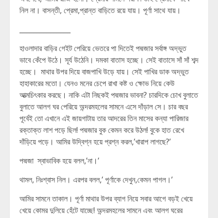
নিল না। বাসন্তী, প্রেমা,প্রান্ত বাড়িতে রয়ে যায়। পূর্ণা সাথে যায়।
_______________
হাওলাদার বাড়ির গেইট পেরিয়ে ভেতরে পা দিতেই পদ্মজার সর্বাঙ্গ অদ্ভুত
ভাবে কেঁপে উঠে। সূর্য উঠেনি। দমকা বাতাস হচ্ছে। সেই বাতাসে সাঁ সাঁ শব্দ
হচ্ছে। মাথার উপর দিয়ে বাজপাখি উড়ে যায়। সেই পাখির ডাক অদ্ভুত
হাহাকারের মতো। যেনও মনের চেপে রাখা কষ্ট ও ক্ষোভ নিয়ে কেউ
আত্মচিৎকার করছে। নাকি এটা নিছকই পদ্মজার ভাবনা? চারদিকে চোখ বুলাতে
বুলাতে আলগ ঘর পেরিয়ে অন্দরমহলের সামনে এসে দাঁড়াল সে। চার বছর
পূর্বেই তো এখানে এই জায়গাটায় তার আদরের তিন মাসের কন্যা পারিজার
রক্তাক্ত লাশ পড়ে ছিল! পদ্মজার বুক কেমন করে উঠল! বুকে হাত রেখে
দাঁড়িয়ে পড়ে। আমির উদ্বিগ্ন হয়ে প্রশ্ন করল,’খারাপ লাগছে?’
পদ্মজা স্বাভাবিক হয়ে বলল,’না।’
থামল, নিঃশ্বাস নিল। এরপর বলল,’ পূর্ণাকে দেখুন,কেমন পাগল।’
আমির সামনে তাকাল। পূর্ণা মাথার উপর ব্যাগ নিয়ে সবার আগে বড়ই খেয়ে
খেয়ে কোমর দুলিয়ে হেঁটে যাচ্ছে! অন্দরমহলের সামনে এবং আলগ ঘরের