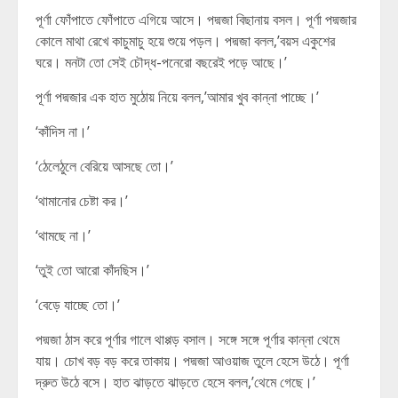
পূর্ণা ফোঁপাতে ফোঁপাতে এগিয়ে আসে। পদ্মজা বিছানায় বসল। পূর্ণা পদ্মজার
কোলে মাথা রেখে কাচুমাচু হয়ে শুয়ে পড়ল। পদ্মজা বলল,’বয়স একুশের
ঘরে। মনটা তো সেই চৌদ্ধ-পনেরো বছরেই পড়ে আছে।’
পূর্ণা পদ্মজার এক হাত মুঠোয় নিয়ে বলল,’আমার খুব কান্না পাচ্ছে।’
‘কাঁদিস না।’
‘ঠেলেঠুলে বেরিয়ে আসছে তো।’
‘থামানোর চেষ্টা কর।’
‘থামছে না।’
‘তুই তো আরো কাঁদছিস।’
‘বেড়ে যাচ্ছে তো।’
পদ্মজা ঠাস করে পূর্ণার গালে থাপ্পড় বসাল। সঙ্গে সঙ্গে পূর্ণার কান্না থেমে
যায়। চোখ বড় বড় করে তাকায়। পদ্মজা আওয়াজ তুলে হেসে উঠে। পূর্ণা
দ্রুত উঠে বসে। হাত ঝাড়তে ঝাড়তে হেসে বলল,’থেমে গেছে।’