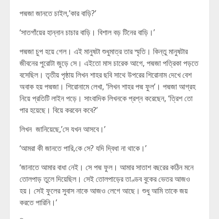
পদ্মজা জানতে চাইল,’কার বাড়ি?’
‘সাতগাঁয়ের হান্নান চাচার বাড়ি। বিশাল বড় টিনের বাড়ি।’
পদ্মজা চুপ হয়ে গেল। এই মানুষটা শুধুমাত্র তার স্মৃতি। কিন্তু মানুষটার
জীবনের পুরোটা জুড়ে সে। এইতো মাস চারেক আগে, পদ্মজা পত্রিকা পড়তে
বসেছিল। তৃতীয় পৃষ্ঠায় লিখন শাহর ছবি সাথে উপরের শিরোনাম দেখে বেশ
অবাক হয় পদ্মজা। শিরোনামে লেখা, ‘লিখন শাহর পদ্ম ফুল’। পদ্মজা আগ্রহ
নিয়ে প্রতিটি লাইন পড়ে। সাংবাদিক লিখনকে প্রশ্ন করেছেন, ‘ত্রিশ তো
পার হয়েছে। বিয়ে করবেন কবে?’
লিখন জানিয়েছে,’সে যখন আসবে।’
‘আমরা কী জানতে পারি,কে সে? যদি দ্বিধা না থাকে।’
‘জানাতে আমার বাধা নেই। সে পদ্ম ফুল। আমার সাতাশ বছরের কঠিন মনে
তোলপাড় তুলে দিয়েছিল। সেই তোলপাড়ের তাণ্ডব বুকের ভেতর আজও
হয়। সেই ফুলের সুবাস নাকে আজও লেগে আছে। শুধু আমি তাকে জয়
করতে পারিনি।’