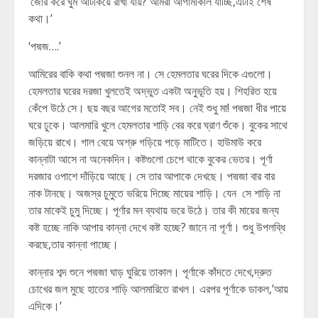
‘জোর করে ঘুম আটকিয়ে রাখা যায়? আমরা আগামীকাল যাচ্ছি,এটাই শেষ
কথা।’
‘পদ্মজ….’
আমিরের বাকি কথা পদ্মজা শুনল না। সে হেমলতার ঘরের দিকে এগুলো।
হেমলতার ঘরের দরজা খুলতেই অদ্ভুত একটা অনুভূতি হয়। শিহরিত হয়ে
কেঁপে উঠে সে। ছয় বছর আগের মতোই সব। নেই শুধু মা! পদ্মজা ধীর পায়ে
ঘরে ঢুকে। আলমারি খুলে হেমলতার শাড়ি বের করে ঘ্রাণ শুঁকে। বুকের সাথে
জড়িয়ে রাখে। গাল বেয়ে অশ্রু গড়িয়ে পড়ে মাটিতে। হাউমাউ করে
কান্নাটা আসে না অনেকদিন। কষ্টগুলো চেপে থাকে বুকের ভেতর। পূর্ণা
দরজার ওপাশে দাঁড়িয়ে আছে। সে তার আপাকে দেখছে। পদ্মজা বার বার
নাক টানছে। অজস্র চুমুতে ভরিয়ে দিচ্ছে মায়ের শাড়ি। যেন সে শাড়ি না
তার মাকেই চুমু দিচ্ছে। পূর্ণার মন ব্যথায় ভরে উঠে। তার কী মায়ের জন্য
কষ্ট হচ্ছে নাকি আপার কান্না দেখে কষ্ট হচ্ছে? জানে না পূর্ণা। শুধু উপলব্ধি
করছে,তার কান্না পাচ্ছে।
কান্নার শব্দ শুনে পদ্মজা ঘাড় ঘুরিয়ে তাকাল। পূর্ণাকে কাঁদতে দেখে,দ্রুত
চোখের জল মুছে হাতের শাড়ি আলমারিতে রাখল। এরপর পূর্ণাকে ডাকল,’আয়
এদিকে।’