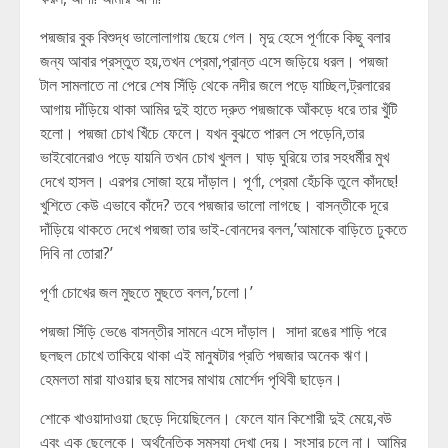
পদ্মজার বুক বিশুদ্ধ ভালোলাগায় ছেয়ে গেল। মৃদু হেসে পূর্ণাকে কিছু বলার
জন্য আবার প্রস্তুত হয়,তখন প্রেমা,প্রান্ত এসে জড়িয়ে ধরল। পদ্মজা
টাল সামলাতে না পেরে শেষ সিঁড়ি থেকে নদীর জলে পড়ে যাচ্ছিল,ট্রলারের
আগায় দাঁড়িয়ে থাকা আমির দুই হাতে দ্রুত পদ্মজাকে আঁকড়ে ধরে তার খুঁটি
হলো। পদ্মজা চোখ খিঁচে ফেলে। যখন বুঝতে পারল সে পড়েনি,তার
ভাইবোনেরাও পড়ে যায়নি তখন চোখ খুলল। ঘাড় ঘুরিয়ে তার সহধর্মীর মুখ
দেখে হাসল। এরপর সোজা হয়ে দাঁড়াল। পূর্ণা, প্রেমা হেঁচকি তুলে কাঁদছে!
খুশিতে কেউ এভাবে কাঁদে? তবে পদ্মজার ভালো লাগছে। বাসন্তীকে দূরে
দাঁড়িয়ে থাকতে দেখে পদ্মজা তার ভাই-বোনদের বলল,’আমাকে বাড়িতে ঢুকতে
দিবি না তোরা?’
পূর্ণা চোখের জল মুছতে মুছতে বলল,’চলো।’
পদ্মজা সিঁড়ি ভেঙে বাসন্তীর সামনে এসে দাঁড়াল। সাদা রঙের শাড়ি পরে
ছলছল চোখে তাকিয়ে থাকা এই মানুষটার প্রতি পদ্মজার অনেক ঋণ।
হেমলতা মারা যাওয়ার ছয় মাসের মাথায় মোর্শেদ পৃথিবী ছাড়েন।
শোকে খাওয়াদাওয়া ছেড়ে দিয়েছিলেন। ফেলে যান কিশোরী দুই মেয়ে,বউ
এবং এক ছেলেকে। অর্থনৈতিক সমস্যা দেখা দেয়। সংসার চলে না। আমির