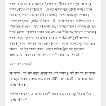
পদ্মজা রান্নাঘর ছেড়ে বারান্দার গ্রিলে ধরে বাইরে তাকাল। কুয়াশার জন্য
বাড়ির গেইটও দেখা যাচ্ছে না। সে ঘুরে দাঁড়াল ঘরে ঢোকার জন্য। তখন
মনে হলো, উঠানে কে যেন দাঁড়িয়ে আছে। পদ্মজা আবার ঘুরে তাকাল।
দেখতে পেল,তার শ্বাশুড়ি ফরিনাকে। তীর্থের কাকের মতো তাকিয়ে আছে।
শুকিয়েছে খুব বেশি। গায়ে লাল-সাদা রঙের মিশ্রণে শাড়ি। ফরিনার চারপাশে
উড়ো কুয়াশা। কুয়াশার দেয়াল ভেদ করে যেন তিনিই শুধু আসতে পেরেছেন।
পদ্মজা হন্তদন্ত হয়ে বের হলো। কাছে এসে দাঁড়াতেই বুকটা হুহু করে
উঠল। ফরিনা পদ্মজাকে দেখে কেঁদে দিলেন। পদ্মজা ফরিনার খুব কাছে এসে
দাঁড়াল। পা ছুঁয়ে সালাম করল। এরপর ফরিনার ঠান্ডা দুই হাত ধরে
বলল,’এতো সকালে কেন আসতে গেলেন? আমরা তো যেতামই।’
‘এতো রাগ তোমার?’
‘না,আম্মা। আপনার প্রতি কোনো রাগ নেই আমার। আট মাস আপনি আমার
যে যত্ন নিয়েছেন মায়ের অভাববোধ করিনি। মনে হয়েছিল, আমার মা ছিল
আমার পাশে।’
‘তাইলে কেরে যাও না আমার কাছে? আমার ছেড়ায় কেন মুখ ফিরায়া নিছে
আমার থাইকা?’