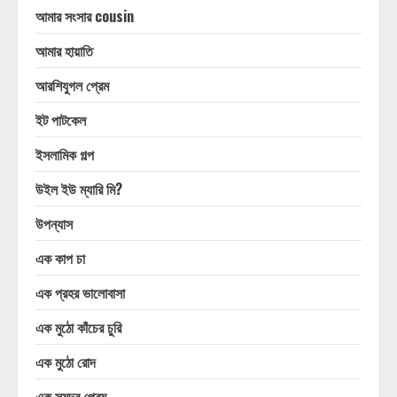
আমার সংসার cousin
আমার হায়াতি
আরশিযুগল প্রেম
ইট পাটকেল
ইসলামিক গল্প
উইল ইউ ম্যারি মি?
উপন্যাস
এক কাপ চা
এক প্রহর ভালোবাসা
এক মুঠো কাঁচের চুরি
এক মুঠো রোদ
এক সমুদ্র প্রেম