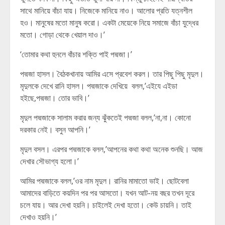
সাথে মানিয়ে বাঁচা যায়। নিজেকে মানিয়ে নাও। আলোর প্রতি যত্নশীল
হও। মানুষের মতো মানুষ করো। একটা মেয়েকে নিয়ে সমাজে বাঁচা যুদ্ধের
মতো। গোড়া থেকে খেয়াল দাও।’
‘তোমার কথা হুনলে বাঁচার শক্তি পাই পদ্মজা।’
পদ্মজা হাসল। বৈঠকখানায় আমির এসে প্রবেশ করল। তার পিছু পিছু মৃদুল।
মৃদুলকে দেখে রানি হাসল। পদ্মজাকে দেখিয়ে বলল,’এইযে এইডা
হইছে,পদ্মজা। তোর ভাবি।’
মৃদুল পদ্মজাকে সালাম করার জন্য ঝুঁকতেই পদ্মজা বলল,’না,না। কোনো
দরকার নেই। বসুন আপনি।’
মৃদুল বসল। এরপর পদ্মজাকে বলল,’আপনের কথা কথা অনেক শুনছি। আজ
দেখার সৌভাগ্য হলো।’
আমির পদ্মজাকে বলল,’ওর নাম মৃদুল। রানির মামাতো ভাই। ছোটবেলা
আমাদের বাড়িতে কয়দিন পর পর আসতো। যখন আট-নয় বছর তখন দূরে
চলে যায়। আর দেখা হয়নি। চাইলেই দেখা হতো। কেউ চায়নি। তাই
দেখাও হয়নি।’