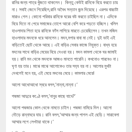
রানির জন্য পাত্র খুঁজতে থাকলেন। কিন্তু কেউই রানিকে বিয়ে করতে চায়
না। সবাই জেনে গিয়েছিল,রানি অবৈধ সন্তান জন্ম দিয়েছে। এরপর বাচ্চাটা
মারাও গেল। কোনো পরিবার রানিকে ঘরের বউ করতে চাইছিল না। এদিকে
বিয়ে দিতে না পেরে সমাজের তোপে আরো বেশি করে পড়তে হচ্ছিল। খলিল
হাওলাদার পিতা হয়ে রানিকে ফাঁস লাগিয়ে মারতে চেয়েছিলেন। তখন মজিদ
হাওলাদার মদনকে ধরে আনলেন। মদন,মগার বাবা মা নেই। দুই ভাই এই
বাড়িতেই ছোট থেকে আছে। এই বাড়ির সেবার কাজে নিযুক্ত। বাধ্য হয়ে
মদনের সাথে বাড়ির মেয়ের বিয়ে দেওয়া হয়। মদন কামলা থেকে ঘর জামাই
হয়। রানি মন থেকে মদনকে আজও মানতে পারেনি। কখনোও পারবেও না।
ঘৃণা হয় তার। মাঝে মাঝে আলোকেও তার সহ্য হয় না। আলোর মুখটা
দেখলেই মনে হয়, এই মেয়ে মদনের মেয়ে। কামলার মেয়ে!
আলো আধোআধো স্বরে বলল,’নান্না,নান্না।’
পদ্মজা আদুরে কণ্ঠে বলল,’নানুর কাছে যাবে?’
আলো পদ্মজার কোল থেকে নামতে চাইল। পদ্মজা নামিয়ে দিল। আলো
দৌড়ে রান্নাঘরে যায়। রানি বলল,’আম্মার জন্য পাগল এই ছেড়ি। সারাবেলা
আম্মার লগে লেপ্টায়া থাকে।’