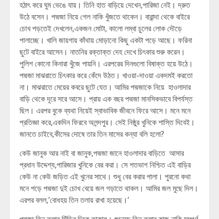
হঠাৎ করে ঘুম ভেঙে যায়। তিনি হাত বাড়িয়ে দেখেন,পারিজা নেই। দ্রুত
উঠে বসেন। পদ্মজা নিয়ে গেল নাকি খুঁজতে থাকেন। বারান্দা থেকে বাইরে
চোখ পড়তেই দেখলেন,একজন মোটা, কালো লম্বা চুলের লোক দৌড়ে
পালাচ্ছে। খালি জায়গায় কাঁথায় মোড়ানো কিছু একটা পড়ে আছে। ফরিনা
ছুটে বাইরে আসেন। নাতনির রক্তাক্ত দেহ দেখে চিৎকার শুরু করেন।
পুলিশ কোনো কিনারা খুঁজে পায়নি। এরপরের দিনগুলো বিষাক্ত হয়ে উঠে।
পদ্মজা মাঝরাতে চিৎকার করে কেঁদে উঠত। খাওয়া-দাওয়া একদমই করতো
না। মাঝরাতে মেয়ের কবরে ছুটে যেত। আমির পদ্মজাকে নিয়ে হাওলাদার
বাড়ি থেকে দূরে সরে আসে। প্রায় এক বছর পদ্মজা মানসিকভাবে বিপর্যস্ত
ছিল। এরপর বুকে ব্যথা নিয়েই স্বাভাবিক জীবনে ফিরে আসে। মনে মনে
প্রতিজ্ঞা করে,একদিন ফিরবে অলন্দপুর। সেই নিষ্ঠুর খুনিকে শাস্তি দিবেই।
জানতে চাইবে,কীসের দোষে তার তিন মাসের কন্যা বলি হলো?
কেউ জানুক আর নাই বা জানুক,পদ্মজা জানে হাওলাদার বাড়িতে আসার
প্রধান উদ্দেশ্য,পারিজার খুনিকে বের করা। সে শতভাগ নিশ্চিত এই বাড়ির
কেউ না কেউ জড়িত এই খুনের সাথে। শুধু বের করার পালা। পুরনো কথা
মনে পড়ে পদ্মজা দুই চোখ বেয়ে জল গড়াতে থাকল। আমির জল মুছে দিল।
এরপর বলল,’বোধহয় তিন তলায় রাখা হয়েছে।’