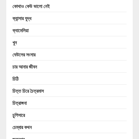
কোথাও কেউ ভালো নেই
ক্যান্সার যুদ্ধ
ক্যামেলিয়া
খুন
ঘেউলের সংসার
চার আনার জীবন
চিঠি
চিত্ত চিরে চৈত্রমাস
চিত্রাঙ্গনা
চুপিসারে
চেম্বার কথন