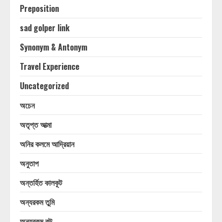
Preposition
sad golper link
Synonym & Antonym
Travel Experience
Uncategorized
অচেন
অতৃপ্ত আত্মা
অনির কলমে আদ্রিয়ান
অনুতাপ
অন্তর্হিত কালকূট
অন্যরকম তুমি
অন্যরকম বউ