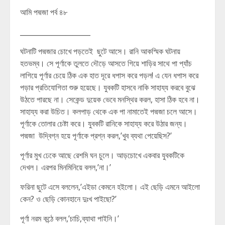
আমি পদ্মজা পর্ব ৪৮
____________________
ঘটনাটি পদ্মজার চোখে পড়তেই ছুটে আসে। রানি আকস্মিক ঘটনায়
হতভম্ব। সে পূর্ণাকে তুলতে দৌড়ে আসতে গিয়ে শাড়ির সাথে পা প্যাঁচ
লাগিয়ে পূর্ণার চেয়ে ঠিক এক হাত দূরে ধপাস করে পড়ল! এ যেন ধপাস করে
পড়ার প্রতিযোগিতা শুরু হয়েছে। যুবকটি হাসবে নাকি সাহায্য করবে বুঝে
উঠতে পারছে না। সেকেন্ড দুয়েক ভেবে মনস্থির করল, হাসা ঠিক হবে না।
সাহায্য করা উচিত। কলপাড় থেকে এক পা নামাতেই পদ্মজা চলে আসে।
পূর্ণাকে তোলার চেষ্টা করে। যুবকটি রানিকে সাহায্য করে উঠার জন্য।
পদ্মজা উদ্বিগ্ন হয়ে পূর্ণাকে প্রশ্ন করল,’খুব ব্যথা পেয়েছিস?’
পূর্ণার মুখ ঢেকে আছে রেশমি ঘন চুলে। আড়চোখে একবার যুবকটিকে
দেখল। এরপর মিনমিনিয়ে বলল,’না।’
ফরিনা ছুটে এসে বললেন,’এইডা কেমনে হইলো। এই ছেড়ি এমনে আইলো
কেন? ও ছেড়ি কোনহানে দুঃখ পাইছো?’
পূর্ণা নরম কন্ঠে বলল,’চাচি,ব্যাথা পাইনি।’