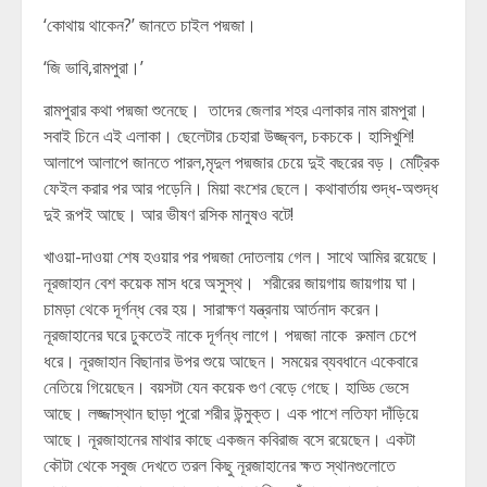
‘কোথায় থাকেন?’ জানতে চাইল পদ্মজা।
‘জি ভাবি,রামপুরা।’
রামপুরার কথা পদ্মজা শুনেছে। তাদের জেলার শহর এলাকার নাম রামপুরা।
সবাই চিনে এই এলাকা। ছেলেটার চেহারা উজ্জ্বল, চকচকে। হাসিখুশি!
আলাপে আলাপে জানতে পারল,মৃদুল পদ্মজার চেয়ে দুই বছরের বড়। মেট্রিক
ফেইল করার পর আর পড়েনি। মিয়া বংশের ছেলে। কথাবার্তায় শুদ্ধ-অশুদ্ধ
দুই রূপই আছে। আর ভীষণ রসিক মানুষও বটে!
খাওয়া-দাওয়া শেষ হওয়ার পর পদ্মজা দোতলায় গেল। সাথে আমির রয়েছে।
নূরজাহান বেশ কয়েক মাস ধরে অসুস্থ। শরীরের জায়গায় জায়গায় ঘা।
চামড়া থেকে দূর্গন্ধ বের হয়। সারাক্ষণ যন্ত্রনায় আর্তনাদ করেন।
নূরজাহানের ঘরে ঢুকতেই নাকে দূর্গন্ধ লাগে। পদ্মজা নাকে রুমাল চেপে
ধরে। নূরজাহান বিছানার উপর শুয়ে আছেন। সময়ের ব্যবধানে একেবারে
নেতিয়ে গিয়েছেন। বয়সটা যেন কয়েক গুণ বেড়ে গেছে। হাড্ডি ভেসে
আছে। লজ্জাস্থান ছাড়া পুরো শরীর উন্মুক্ত। এক পাশে লতিফা দাঁড়িয়ে
আছে। নূরজাহানের মাথার কাছে একজন কবিরাজ বসে রয়েছেন। একটা
কৌটা থেকে সবুজ দেখতে তরল কিছু নূরজাহানের ক্ষত স্থানগুলোতে