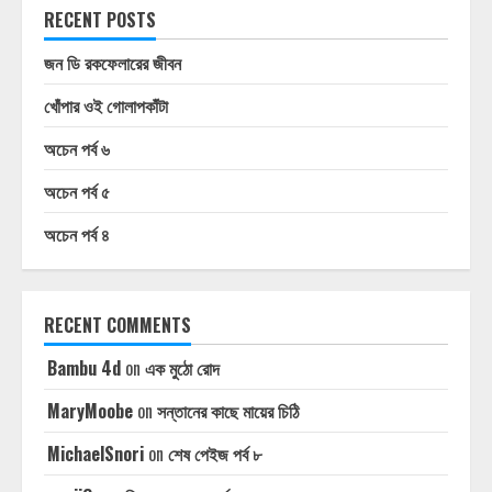
RECENT POSTS
জন ডি রকফেলারের জীবন
খোঁপার ওই গোলাপকাঁটা
অচেন পর্ব ৬
অচেন পর্ব ৫
অচেন পর্ব ৪
RECENT COMMENTS
Bambu 4d
on
এক মুঠো রোদ
MaryMoobe
on
সন্তানের কাছে মায়ের চিঠি
MichaelSnori
on
শেষ পেইজ পর্ব ৮