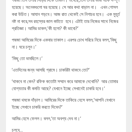
পদ্মজা তিন তলার সিঁড়ির দিকে তাকাল। শুনেছে,তিন তলার কাজ নাকি সম্পূর্ণ
হয়েছে। অনেকগুলো ঘর হয়েছে। সে আর কথা বাড়াল না। এখন গোসল
করা উচিত। আযান পড়বে। আজ রাত থেকেই সে নিশাচর হবে। এক মুহূর্ত
নষ্ট না করে,সব রহস্যের জাল কাটতে হবে। এটাই তার নিজের সাথে নিজের
প্রতিজ্ঞা। আমির ডাকল,’কী হলো? কী ভাবো?’
পদ্মজা আমিরের দিকে একবার তাকাল। এরপর চোখ সরিয়ে নিয়ে বলল,’কিছু
না। ঘরে চলুন।’
‘কিছু তো ভাবছিলে।’
‘এতদিনের জন্য আসছি গ্রামে। চাকরিটা থাকবে তো?’
‘থাকবে না কেন? রফিক কতোটা সম্মান করে আমাকে দেখোনি? আর তোমার
যোগ্যতার কী কমতি আছে? যেখানে ইচ্ছে সেখানেই চাকরি হবে।’
পদ্মজা থমকে দাঁড়াল। আমিরের দিকে তাকিয়ে হেসে বলল,’আপনি যেখানে
ইচ্ছে সেখানে চাকরি করতে দিবেন?’
আমির হেসে ফেলল। বলল,’তা অবশ্য দেব না।’
চলবে…