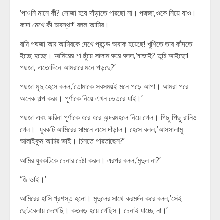
‘পাওনি মানে কী? সোজা হয়ে দাঁড়াতে পারছো না। পদ্মজা,ওকে নিয়ে যাও।
কাদা মেখে কী অবস্থা!’ বলল আমির।
রানি পদ্মজা আর আমিরকে দেখে প্রচন্ড অবাক হয়েছে! খুশিতে তার কাঁদতে
ইচ্ছে হচ্ছে। আমিরের পা ছুঁয়ে সালাম করে বলল,’দাভাই? তুমি আইছো!
পদ্মজা, এতোদিনে আমরারে মনে পড়ছে?’
পদ্মজা মৃদু হেসে বলল,’তোমাকে সবসময়ই মনে পড়ে আপা। আমরা পরে
অনেক গল্প করব। পূর্ণাকে নিয়ে এখন ভেতরে যাই।’
পদ্মজা এবং ফরিনা পূর্ণাকে ধরে ধরে অন্দরমহলে নিয়ে গেল। পিছু পিছু রানিও
গেল। যুবকটি আমিরের সামনে এসে দাঁড়াল। হেসে বলল,’আসসালামু
আলাইকুম আমির ভাই। চিনতে পারতাছেন?’
আমির যুবকটিকে চেনার চেষ্টা করল। এরপর বলল,’মৃদুল না?’
‘জি ভাই।’
আমিরের হাসি প্রশস্ত হলো। মৃদুলের সাথে করমর্দন করে বলল,’সেই
ছোটবেলায় দেখেছি। কতবড় হয়ে গেছিস। চেনাই যাচ্ছে না।’