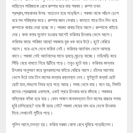
দায়িত্বে পারিজাকে রেখে রুম্পার ঘরে যায় পদ্মজা। রুম্পা তখন
প্রস্রাব,পায়খানার উপর অচেতন হয়ে পড়েছিল। পদ্মজা নাকে আঁচল চেপে
ধরে সব পরিষ্কার করে। রুম্পার জ্ঞান ফেরায়। জানতে পারে তিন দিন ধরে
রুম্পাকে খাবার দেয়া হচ্ছে না। পদ্মজা খাবার নিয়ে আসে। রুম্পাকে খাইয়ে
দেয়। কথা বলার সুযোগ হওয়ার আগেই ফরিনার চিৎকার ভেসে আসে।
ফরিনার কাছে পারিজা আছে! পদ্মজার বুক ধক করে উঠে। ছুটে বেরিয়ে
আসে। ঘরে এসে দেখে ফরিনা নেই। ফরিনার আর্তনাদ ভেসে আসছে
কানে। পদ্মজা সেই আর্তনাদের সাথে দুমড়ে,মুচড়ে যাচ্ছে। তড়িঘড়ি করে
সিঁড়ি বেয়ে নামতে গিয়ে উল্টিয়ে পড়ে। তবুও ছুটে যায়। ফরিনার কান্নার
চিৎকার অনুসরণ করে অন্দরমহলের বাইরে বেরিয়ে আসে। চাঁদের আলোয়
ভেসে উঠে তার তিন মাসের কন্যার রক্তাক্ত দেহ। ফুটফুটে কন্যা! ছোট
ছোট হাত,পাগুলো নিথর হয়ে পড়ে আছে। সময় থেমে যায়। মনে হয়, নিশুতি
রাতের প্রেতাত্মারা একসঙ্গে, একই স্বরে চিৎকার করে কাঁদছে। পদ্মজার
মস্তিষ্ক ফাঁকা হয়ে যায়। কোন পাষাণ মানবসন্তান তিন মাসের বাচ্চার গলায়
ছুরি চালিয়েছে? তার কী হৃদয় নেই? পদ্মজা মেয়ের নাম ধরে ডেকে চিৎকার
দিয়ে সেখানেই লুটিয়ে পড়ে।
পুলিশ আসে,তদন্ত হয়। ফরিনা দরজা খোলা রেখে ঘুমিয়ে পড়েছিলেন।