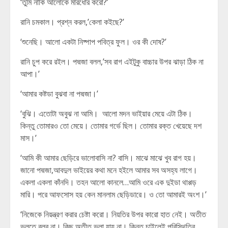
‘তুমি নাকি আলোকে মারধোর করো?’
রানি চমকাল। প্রশ্ন করল,’কেলা কইছে?’
‘শুনেছি। আলো একটা নিষ্পাপ পবিত্র ফুল। ওর কী দোষ?’
রানি চুপ করে রইল। পদ্মজা বলল,’সব রাগ এইটুকু বাচ্চার উপর ঝাড়া ঠিক না
আপা।’
‘আমার কষ্টডা বুঝবা না পদ্মজা।’
‘বুঝি। এতোটা অবুঝ না আমি। আলো মদন ভাইয়ার মেয়ে এটা ঠিক।
কিন্তু তোমারও তো মেয়ে। তোমার গর্ভে ছিল। তোমার রক্ত খেয়েছে দশ
মাস।’
‘আমি কী আমার ছেড়িরে ভালোবাসি না? বাসি। মাঝে মাঝে খুব রাগ হয়।
জানো পদ্মজা,আবদুল ভাইয়ের কথা মনে হইলে আমার সব অসহ্য লাগে।
একলা একলা কাঁনদি। তহন আলো কানলে…আমি ওরে এক দুইডা থাপ্পড়
মারি। পরে আফসোস হয় কেন মানলাম ছেড়িডারে। ও তো আমারই অংশ।’
‘নিজেকে নিয়ন্ত্রণ করার চেষ্টা করো। নিয়তির উপর কারো হাত নেই। অতীত
ভুলতে বলব না। কিছু অতীত ভুলা যায় না। কিন্তু চাইলেই পরিস্থিতির