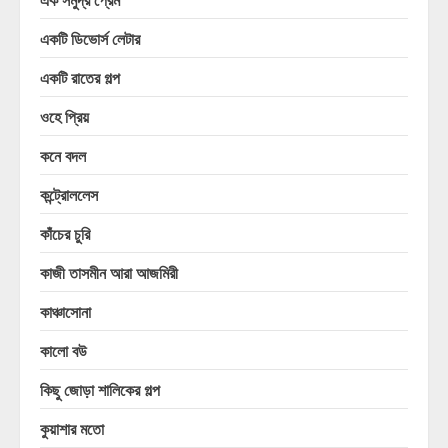
একটি ডিভোর্স লেটার
একটি রাতের গল্প
ওহে প্রিয়
কনে বদল
কন্ট্রোললেস
কাঁচের চুরি
কাজী তাসমীন আরা আজমিরী
কাঞ্চাসোনা
কালো বউ
কিছু জোড়া শালিকের গল্প
কুয়াশার মতো