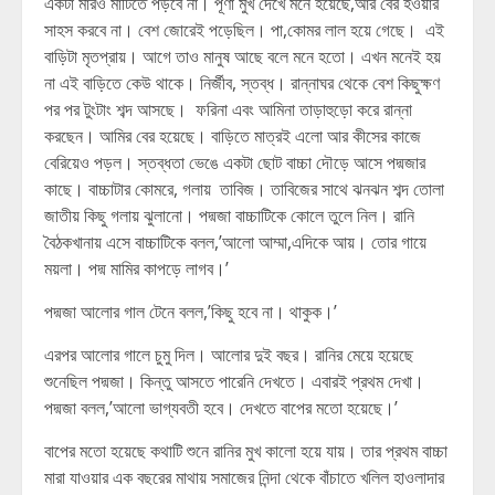
একটা মারও মাটিতে পড়বে না। পূর্ণা মুখ দেখে মনে হয়েছে,আর বের হওয়ার
সাহস করবে না। বেশ জোরেই পড়েছিল। পা,কোমর লাল হয়ে গেছে। এই
বাড়িটা মৃতপ্রায়। আগে তাও মানুষ আছে বলে মনে হতো। এখন মনেই হয়
না এই বাড়িতে কেউ থাকে। নির্জীব, স্তব্ধ। রান্নাঘর থেকে বেশ কিছুক্ষণ
পর পর টুংটাং শব্দ আসছে। ফরিনা এবং আমিনা তাড়াহুড়ো করে রান্না
করছেন। আমির বের হয়েছে। বাড়িতে মাত্রই এলো আর কীসের কাজে
বেরিয়েও পড়ল। স্তব্ধতা ভেঙে একটা ছোট বাচ্চা দৌড়ে আসে পদ্মজার
কাছে। বাচ্চাটার কোমরে, গলায় তাবিজ। তাবিজের সাথে ঝনঝন শব্দ তোলা
জাতীয় কিছু গলায় ঝুলানো। পদ্মজা বাচ্চাটিকে কোলে তুলে নিল। রানি
বৈঠকখানায় এসে বাচ্চাটিকে বলল,’আলো আম্মা,এদিকে আয়। তোর গায়ে
ময়লা। পদ্ম মামির কাপড়ে লাগব।’
পদ্মজা আলোর গাল টেনে বলল,’কিছু হবে না। থাকুক।’
এরপর আলোর গালে চুমু দিল। আলোর দুই বছর। রানির মেয়ে হয়েছে
শুনেছিল পদ্মজা। কিন্তু আসতে পারেনি দেখতে। এবারই প্রথম দেখা।
পদ্মজা বলল,’আলো ভাগ্যবতী হবে। দেখতে বাপের মতো হয়েছে।’
বাপের মতো হয়েছে কথাটি শুনে রানির মুখ কালো হয়ে যায়। তার প্রথম বাচ্চা
মারা যাওয়ার এক বছরের মাথায় সমাজের নিন্দা থেকে বাঁচাতে খলিল হাওলাদার