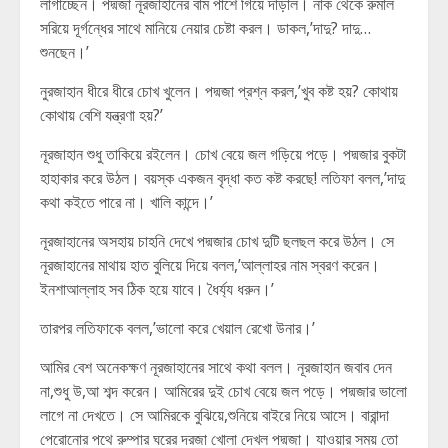
লাগাচ্ছেন। পদ্মজা নূরজাহানের বাম পাশে গিয়ে দাঁড়াল। নাক থেকে রুমাল
সরিয়ে দূর্গন্ধের সাথে মানিয়ে নেয়ার চেষ্টা করল। ডাকল,’দাদু? দাদু…
শুনছেন।’
নুরজাহান ধীরে ধীরে চোখ খুলেন। পদ্মজা প্রশ্ন করল,’খুব কষ্ট হয়? কোথায়
কোথায় বেশি যন্ত্রণা হয়?’
নূরজাহান শুধু তাকিয়ে রইলেন। চোখ বেয়ে জল গড়িয়ে পড়ে। পদ্মজার বুকটা
হাহাকার করে উঠল। বয়স্ক একজন বৃদ্ধা কত কষ্ট করছে! লতিফা বলল,’দাদু
কথা কইতে পারে না। খালি কান্দে।’
নূরজাহানের অসহায় চাহনি দেখে পদ্মজার চোখ দুটি ছলছল করে উঠল। সে
নূরজাহানের মাথায় হাত বুলিয়ে দিয়ে বলল,’আল্লাহর নাম স্বরণ করেন।
ইনশাআল্লাহ সব ঠিক হয়ে যাবে। ধৈর্য্য ধরুন।’
তারপর লতিফাকে বলল,’ভালো করে খেয়াল রেখো উনার।’
আমির বেশ অনেকক্ষণ নূরজাহানের সাথে কথা বলল। নূরজাহান জবাব দেন
না,শুধু উ,আ শব্দ করেন। আমিরের দুই চোখ বেয়ে জল পড়ে। পদ্মজার ভালো
লাগে না দেখতে। সে আমিরকে বুঝিয়ে,শুনিয়ে বাইরে নিয়ে আসে। বারান্দা
পেরোনোর পথে রুম্পার ঘরের দরজা খোলা দেখল পদ্মজা। যাওয়ার সময় তো