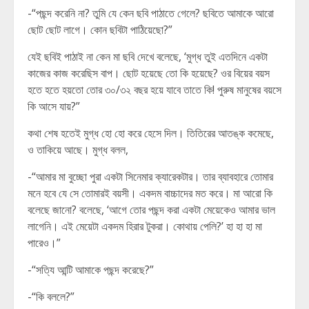
-“পছন্দ করেনি না? তুমি যে কেন ছবি পাঠাতে গেলে? ছবিতে আমাকে আরো
ছোট ছোট লাগে। কোন ছবিটা পাঠিয়েছো?”
যেই ছবিই পাঠাই না কেন মা ছবি দেখে বলেছে, ‘মুগ্ধ তুই এতদিনে একটা
কাজের কাজ করেছিস বাপ। ছোট হয়েছে তো কি হয়েছে? ওর বিয়ের বয়স
হতে হতে হয়তো তোর ৩০/৩২ বছর হয়ে যাবে তাতে কি! পুরুষ মানুষের বয়সে
কি আসে যায়?”
কথা শেষ হতেই মুগ্ধ হো হো করে হেসে দিল। তিতিরের আতঙ্ক কমেছে,
ও তাকিয়ে আছে। মুগ্ধ বলল,
-“আমার মা বুচ্ছো পুরা একটা সিনেমার ক্যারেকটার। তার ব্যাবহারে তোমার
মনে হবে যে সে তোমারই বয়সী। একদম বাচ্চাদের মত করে। মা আরো কি
বলেছে জানো? বলেছে, ‘আগে তোর পছন্দ করা একটা মেয়েকেও আমার ভাল
লাগেনি। এই মেয়েটা একদম হিরার টুকরা। কোথায় পেলি?’ হা হা হা মা
পারেও।”
-“সত্যি আন্টি আমাকে পছন্দ করেছে?”
-“কি বললে?”