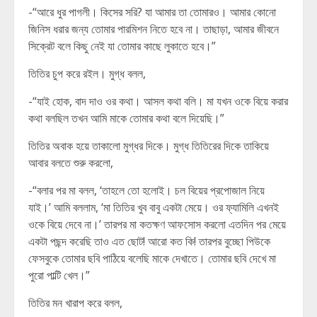
-“আরে ধুর পাগলী। কিসের সরি? যা আমার তা তোমারও। আমার কোনো
জিনিস ধরার জন্য তোমার পারমিশন নিতে হবে না। তাছাড়া, আমার জীবনে
সিক্রেট বলে কিছু নেই যা তোমার কাছে লুকাতে হবে।”
তিতির চুপ করে রইল। মুগ্ধ বলল,
-“যাই হোক, বাদ দাও ওর কথা। আসল কথা বলি। মা যখন ওকে বিয়ে করার
কথা বলছিল তখন আমি মাকে তোমার কথা বলে দিয়েছি।”
তিতির অবাক হয়ে তাকালো মুগ্ধর দিকে। মুগ্ধ তিতিরের দিকে তাকিয়ে
আবার বলতে শুরু করলো,
-“বলার পর মা বলল, ‘তাহলে তো হলোই। চল বিয়ের প্রপোজাল নিয়ে
যাই।’ আমি বললাম, ‘মা তিতির খুব বাবু একটা মেয়ে। ওর ফ্যামিলি এখনই
ওকে বিয়ে দেবে না।’ তারপর মা কতক্ষণ আফসোস করলো এতদিন পর মেয়ে
একটা পছন্দ করেছি তাও এত ছোট! আরো কত কি! তারপর বুচ্ছো পিউকে
ফেসবুকে তোমার ছবি পাঠিয়ে বলেছি মাকে দেখাতে। তোমার ছবি দেখে মা
পুরো পাল্টি খেল।”
তিতির মন খারাপ করে বলল,