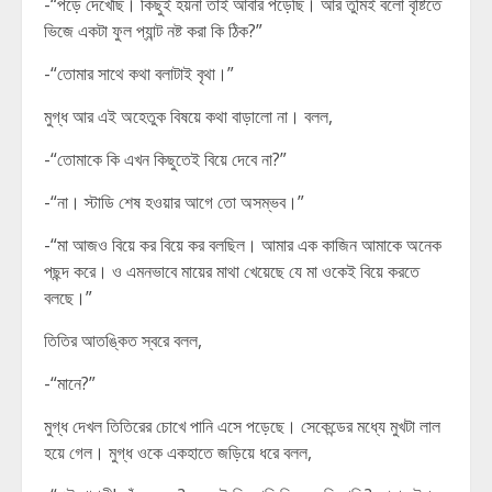
-“পড়ে দেখেছি। কিছুই হয়না তাই আবার পড়েছি। আর তুমিই বলো বৃষ্টিতে
ভিজে একটা ফুল প্যান্ট নষ্ট করা কি ঠিক?”
-“তোমার সাথে কথা বলাটাই বৃথা।”
মুগ্ধ আর এই অহেতুক বিষয়ে কথা বাড়ালো না। বলল,
-“তোমাকে কি এখন কিছুতেই বিয়ে দেবে না?”
-“না। স্টাডি শেষ হওয়ার আগে তো অসম্ভব।”
-“মা আজও বিয়ে কর বিয়ে কর বলছিল। আমার এক কাজিন আমাকে অনেক
পছন্দ করে। ও এমনভাবে মায়ের মাথা খেয়েছে যে মা ওকেই বিয়ে করতে
বলছে।”
তিতির আতঙ্কিত স্বরে বলল,
-“মানে?”
মুগ্ধ দেখল তিতিরের চোখে পানি এসে পড়েছে। সেকেন্ডের মধ্যে মুখটা লাল
হয়ে গেল। মুগ্ধ ওকে একহাতে জড়িয়ে ধরে বলল,