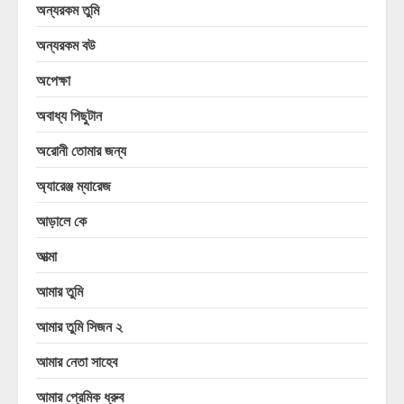
অন্যরকম তুমি
অন্যরকম বউ
অপেক্ষা
অবাধ্য পিছুটান
অরোনী তোমার জন্য
অ্যারেঞ্জ ম্যারেজ
আড়ালে কে
আত্মা
আমার তুমি
আমার তুমি সিজন ২
আমার নেতা সাহেব
আমার প্রেমিক ধ্রুব