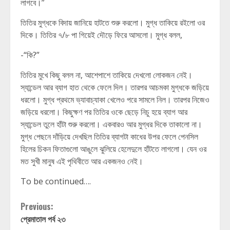
লাগবে।”
তিতির মুগ্ধকে বিদায় জানিয়ে হাটতে শুরু করলো। মুগ্ধ তাকিয়ে রইলো ওর
দিকে। তিতির ৭/৮ পা গিয়েই দৌড়ে ফিরে আসলো। মুগ্ধ বলল,
-“কি?”
তিতির মুখে কিছু বলল না, আশেপাশে তাকিয়ে দেখলো লোকজন নেই।
স্যান্ডেল আর ব্যাগ হাত থেকে ফেলে দিল। তারপর আচমকা মুগ্ধকে জড়িয়ে
ধরলো। মুগ্ধ প্রথমে ভ্যাবাচ্যাকা খেলেও পরে সামলে নিল। তারপর নিজেও
জড়িয়ে ধরলো। কিছুক্ষণ পর তিতির ওকে ছেড়ে নিচু হয়ে ব্যাগ আর
স্যান্ডেল তুলে হাঁটা শুরু করলো। একবারও আর মুগ্ধর দিকে তাকালো না।
মুগ্ধ পেছনে দাঁড়িয়ে দেখছিল তিতির ব্যাগটা কাধের উপর ফেলে পেনসিল
হিলের চিকন ফিতাগুলো আঙুলে ঝুলিয়ে হেলেদুলে হাঁটতে লাগলো। যেন ওর
মত সুখী মানুষ এই পৃথিবীতে আর একজনও নেই।
To be continued….
Continue
Previous:
প্রেমাতাল পর্ব ২৩
Reading