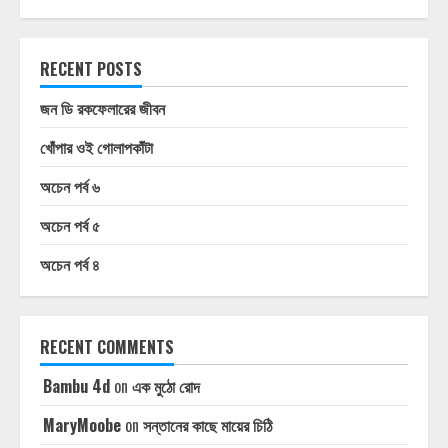
RECENT POSTS
জন ডি রকফেলারের জীবন
খোঁপার ওই গোলাপকাঁটা
অচেন পর্ব ৬
অচেন পর্ব ৫
অচেন পর্ব ৪
RECENT COMMENTS
Bambu 4d
on
এক মুঠো রোদ
MaryMoobe
on
সন্তানের কাছে মায়ের চিঠি