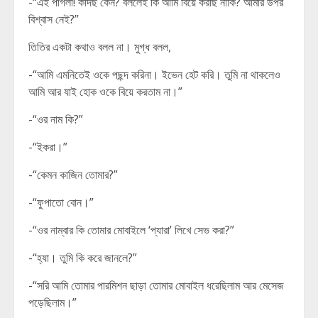
-“এই পাগলী! কাঁদছ কেন? বললেই কি আমি বিয়ে করছি নাকি? আমার উপর
বিশ্বাস নেই?”
তিতির একটা কথাও বলল না। মুগ্ধ বলল,
-“আমি এমনিতেই ওকে পছন্দ করিনা। ইভেন হেট করি। তুমি না থাকলেও
আমি আর যাই হোক ওকে বিয়ে করতাম না।”
-“ওর নাম কি?”
-“ইকরা।”
-“কেমন কাজিন তোমার?”
-“ফুপাতো বোন।”
-“ওর নাম্বার কি তোমার মোবাইলে ‘প্যারা’ লিখে সেভ করা?”
-“হ্যা। তুমি কি করে জানলে?”
-“সরি আমি তোমার পারমিশন ছাড়া তোমার মোবাইল ধরেছিলাম আর মেসেজ
পড়েছিলাম।”