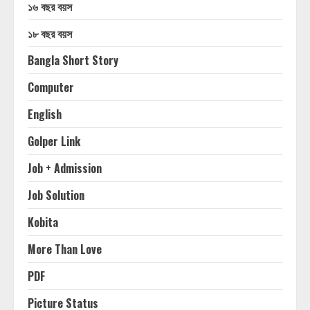
১৬ বছর বয়স
১৮ বছর বয়স
Bangla Short Story
Computer
English
Golper Link
Job + Admission
Job Solution
Kobita
More Than Love
PDF
Picture Status