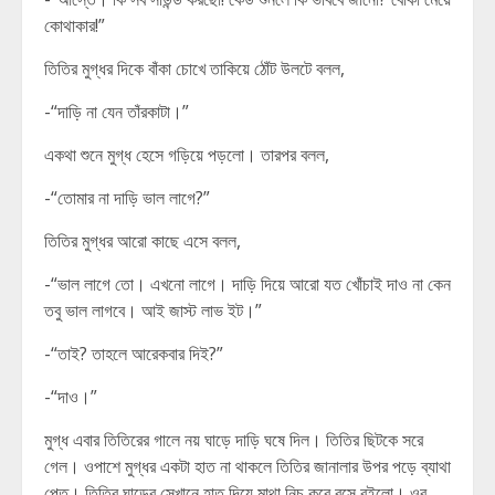
কোথাকার!”
তিতির মুগ্ধর দিকে বাঁকা চোখে তাকিয়ে ঠোঁট উলটে বলল,
-“দাড়ি না যেন তাঁরকাটা।”
একথা শুনে মুগ্ধ হেসে গড়িয়ে পড়লো। তারপর বলল,
-“তোমার না দাড়ি ভাল লাগে?”
তিতির মুগ্ধর আরো কাছে এসে বলল,
-“ভাল লাগে তো। এখনো লাগে। দাড়ি দিয়ে আরো যত খোঁচাই দাও না কেন
তবু ভাল লাগবে। আই জাস্ট লাভ ইট।”
-“তাই? তাহলে আরেকবার দিই?”
-“দাও।”
মুগ্ধ এবার তিতিরের গালে নয় ঘাড়ে দাড়ি ঘষে দিল। তিতির ছিটকে সরে
গেল। ওপাশে মুগ্ধর একটা হাত না থাকলে তিতির জানালার উপর পড়ে ব্যাথা
পেত। তিতির ঘাড়ের সেখানে হাত দিয়ে মাথা নিচু করে বসে রইলো। ওর