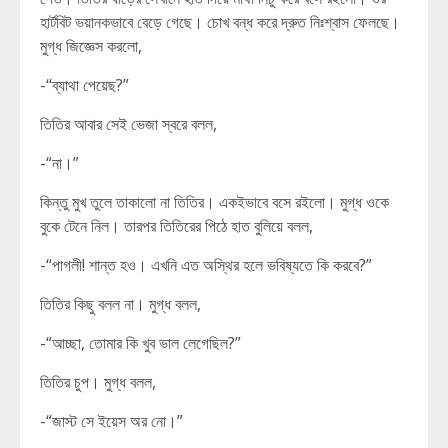
হার্টবিট ভয়ানকভাবে বেড়ে গেছে। চোখ বন্ধ করে দ্রুত নিঃশ্বাস ফেলছে।
মুগ্ধ জিজ্ঞেস করলো,
-“ব্যাথা পেয়েছ?”
তিতির আবার সেই ভেজা স্বরে বলল,
-“না।”
কিন্তু মুখ তুলে তাকালো না তিতির। একইভাবে বসে রইলো। মুগ্ধ ওকে
বুকে টেনে নিল। তারপর তিতিরের পিঠে হাত বুলিয়ে বলল,
-“পাগলী! শান্ত হও। এখনি এত অস্থির হলে ভবিষ্যতে কি করবে?”
তিতির কিছু বলল না। মুগ্ধ বলল,
-“আচ্ছা, তোমার কি খুব ভাল লেগেছিল?”
তিতির চুপ। মুগ্ধ বলল,
-“জাস্ট সে ইয়েস অর নো।”