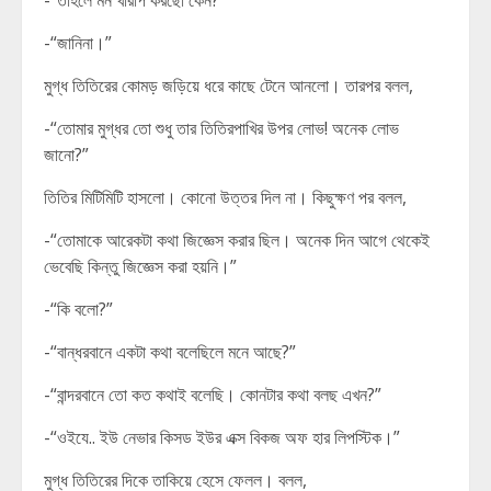
-“তাহলে মন খারাপ করছো কেন?”
-“জানিনা।”
মুগ্ধ তিতিরের কোমড় জড়িয়ে ধরে কাছে টেনে আনলো। তারপর বলল,
-“তোমার মুগ্ধর তো শুধু তার তিতিরপাখির উপর লোভ! অনেক লোভ
জানো?”
তিতির মিটিমিটি হাসলো। কোনো উত্তর দিল না। কিছুক্ষণ পর বলল,
-“তোমাকে আরেকটা কথা জিজ্ঞেস করার ছিল। অনেক দিন আগে থেকেই
ভেবেছি কিন্তু জিজ্ঞেস করা হয়নি।”
-“কি বলো?”
-“বান্ধরবানে একটা কথা বলেছিলে মনে আছে?”
-“বান্দরবানে তো কত কথাই বলেছি। কোনটার কথা বলছ এখন?”
-“ওইযে.. ইউ নেভার কিসড ইউর এক্স বিকজ অফ হার লিপস্টিক।”
মুগ্ধ তিতিরের দিকে তাকিয়ে হেসে ফেলল। বলল,