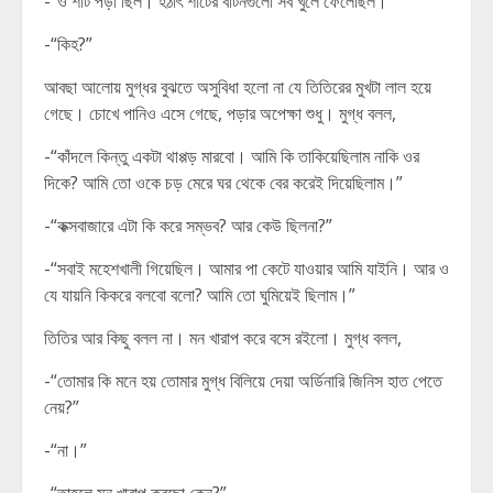
-“ও শার্ট পড়া ছিল। হঠাৎ শার্টের বাটনগুলো সব খুলে ফেলেছিল।”
-“কিহ?”
আবছা আলোয় মুগ্ধর বুঝতে অসুবিধা হলো না যে তিতিরের মুখটা লাল হয়ে
গেছে। চোখে পানিও এসে গেছে, পড়ার অপেক্ষা শুধু। মুগ্ধ বলল,
-“কাঁদলে কিন্তু একটা থাপ্পড় মারবো। আমি কি তাকিয়েছিলাম নাকি ওর
দিকে? আমি তো ওকে চড় মেরে ঘর থেকে বের করেই দিয়েছিলাম।”
-“কক্সবাজারে এটা কি করে সম্ভব? আর কেউ ছিলনা?”
-“সবাই মহেশখালী গিয়েছিল। আমার পা কেটে যাওয়ার আমি যাইনি। আর ও
যে যায়নি কিকরে বলবো বলো? আমি তো ঘুমিয়েই ছিলাম।”
তিতির আর কিছু বলল না। মন খারাপ করে বসে রইলো। মুগ্ধ বলল,
-“তোমার কি মনে হয় তোমার মুগ্ধ বিলিয়ে দেয়া অর্ডিনারি জিনিস হাত পেতে
নেয়?”
-“না।”