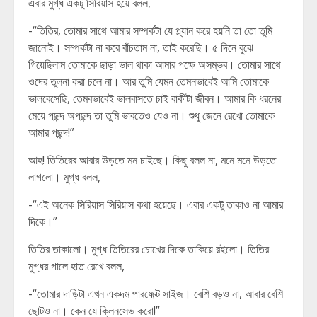
এবার মুগ্ধ একটু সিরিয়াস হয়ে বলল,
-“তিতির, তোমার সাথে আমার সম্পর্কটা যে প্ল্যান করে হয়নি তা তো তুমি
জানোই। সম্পর্কটা না করে বাঁচতাম না, তাই করেছি। ৫ দিনে বুঝে
গিয়েছিলাম তোমাকে ছাড়া ভাল থাকা আমার পক্ষে অসম্ভব। তোমার সাথে
ওদের তুলনা করা চলে না। আর তুমি যেমন তেমনভাবেই আমি তোমাকে
ভালবেসেছি, তেমবভাবেই ভালবাসতে চাই বাকীটা জীবন। আমার কি ধরনের
মেয়ে পছন্দ অপছন্দ তা তুমি ভাবতেও যেও না। শুধু জেনে রেখো তোমাকে
আমার পছন্দ!”
আহ! তিতিরের আবার উড়তে মন চাইছে। কিছু বলল না, মনে মনে উড়তে
লাগলো। মুগ্ধ বলল,
-“এই অনেক সিরিয়াস সিরিয়াস কথা হয়েছে। এবার একটু তাকাও না আমার
দিকে।”
তিতির তাকালো। মুগ্ধ তিতিরের চোখের দিকে তাকিয়ে রইলো। তিতির
মুগ্ধর গালে হাত রেখে বলল,
-“তোমার দাড়িটা এখন একদম পারফেক্ট সাইজ। বেশি বড়ও না, আবার বেশি
ছোটও না। কেন যে ক্লিনসেভ করো!”