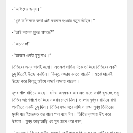
-“অফিসের জন্য।”
-“ধুর! অফিসকে বলবা এটা ফরমাল হওয়ার নতুন স্টাইল।”
-“তাই অনেক সুন্দর লাগছে?”
-“অন্নেক!”
-“তাহলে একটা চুমু দাও।”
তিতিরের জন্য ভালই হলো। এতক্ষণ দাড়ির দিকে তাকিয়ে তিতিরের একটা
চুমু দিতেই ইচ্ছে করছিল। কিন্তু লজ্জায় বলতে পারেনি। মাঝে মাঝেই
ইচ্ছে করে কিন্তু ওইযে লজ্জা! লজ্জায় পারেনা।
মুগ্ধ গাল বাড়িয়ে আছে। যদিও অন্ধকার আর এত রাতে সবাই ঘুমাচ্ছে তবু
তিতির আশেপাশে তাকিয়ে একবার দেখে নিল। তারপর মুগ্ধর বাড়িয়ে রাখা
গালটাতে একটা চুমু দিল। তিতির যখন সরে যাচ্ছিল তখন মুগ্ধ তিতিরের
মুখটা ধরে ইচ্ছেমত ওর গালে গাল ঘষে দিল। তিতির ব্যাথায় উঁহ করে
উঠলো। মুগ্ধ তাড়াতাড়ি ওর মুখ চেপে ধরে বলল,
-“আস্তে। কি সব সাউন্ড করছো! কেউ শুনলে কি ভাববে জানো? বোকা মেয়ে