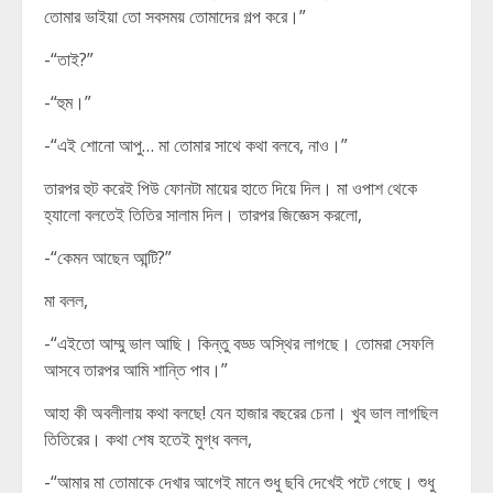
তোমার ভাইয়া তো সবসময় তোমাদের গল্প করে।”
-“তাই?”
-“হুম।”
-“এই শোনো আপু… মা তোমার সাথে কথা বলবে, নাও।”
তারপর হুট করেই পিউ ফোনটা মায়ের হাতে দিয়ে দিল। মা ওপাশ থেকে
হ্যালো বলতেই তিতির সালাম দিল। তারপর জিজ্ঞেস করলো,
-“কেমন আছেন আন্টি?”
মা বলল,
-“এইতো আম্মু ভাল আছি। কিন্তু বড্ড অস্থির লাগছে। তোমরা সেফলি
আসবে তারপর আমি শান্তি পাব।”
আহা কী অবলীলায় কথা বলছে! যেন হাজার বছরের চেনা। খুব ভাল লাগছিল
তিতিরের। কথা শেষ হতেই মুগ্ধ বলল,
-“আমার মা তোমাকে দেখার আগেই মানে শুধু ছবি দেখেই পটে গেছে। শুধু