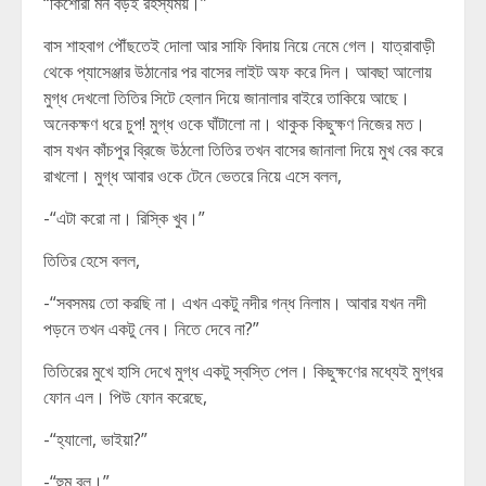
“কিশোরী মন বড়ই রহস্যময়।”
বাস শাহবাগ পৌঁছতেই দোলা আর সাফি বিদায় নিয়ে নেমে গেল। যাত্রাবাড়ী
থেকে প্যাসেঞ্জার উঠানোর পর বাসের লাইট অফ করে দিল। আবছা আলোয়
মুগ্ধ দেখলো তিতির সিটে হেলান দিয়ে জানালার বাইরে তাকিয়ে আছে।
অনেকক্ষণ ধরে চুপ! মুগ্ধ ওকে ঘাঁটালো না। থাকুক কিছুক্ষণ নিজের মত।
বাস যখন কাঁচপুর ব্রিজে উঠলো তিতির তখন বাসের জানালা দিয়ে মুখ বের করে
রাখলো। মুগ্ধ আবার ওকে টেনে ভেতরে নিয়ে এসে বলল,
-“এটা করো না। রিস্কি খুব।”
তিতির হেসে বলল,
-“সবসময় তো করছি না। এখন একটু নদীর গন্ধ নিলাম। আবার যখন নদী
পড়নে তখন একটু নেব। নিতে দেবে না?”
তিতিরের মুখে হাসি দেখে মুগ্ধ একটু স্বস্তি পেল। কিছুক্ষণের মধ্যেই মুগ্ধর
ফোন এল। পিউ ফোন করেছে,
-“হ্যালো, ভাইয়া?”
-“হুম বল।”