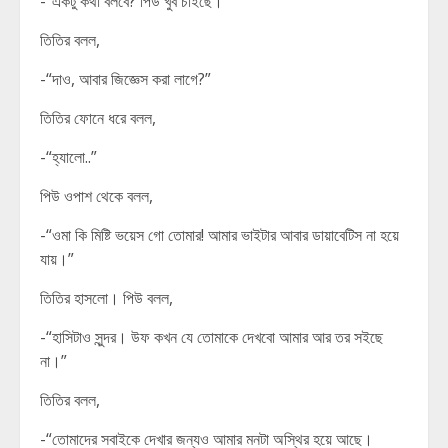
-“একটু কথা বলবে? পিউ খুব চাইছে।”
তিতির বলল,
-“দাও, আবার জিজ্ঞেস করা লাগে?”
তিতির ফোনে ধরে বলল,
-“হ্যালো..”
পিউ ওপাশ থেকে বলল,
-“ওমা কি মিষ্টি ভয়েস গো তোমার! আমার ভাইটার আবার ডায়াবেটিস না হয়ে
যায়।”
তিতির হাসলো। পিউ বলল,
-“হাসিটাও সুন্দর। উফ কখন যে তোমাকে দেখবো আমার আর তর সইছে
না।”
তিতির বলল,
-“তোমাদের সবাইকে দেখার জন্যও আমার মনটা অস্থির হয়ে আছে।