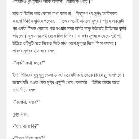
-“আমিও খুব হ্যাপি! লাকি অলসো.. তোমাকে পেয়ে।”
তারপর তিতির আর কোনো কথা বলল না। কিছুক্ষণ পর মুগ্ধ আবিস্কার
করলো তিতির ঘুমিয়ে পড়েছে। নিজের মনেই হাসলো মুগ্ধ। প্রায় এক ঘন্টা
পর একটা স্পিড ব্রেকার পার হওয়ার সময় বাসটা নড়ে উঠতেই তিতিরের ঘুমটা
ভাঙলো। ঘুম ভাঙতেই হেসে দিল তিতির। তারপর মুগ্ধকে ছেড়ে দুই পা
উঠিয়ে গুটিসুটি হয়ে নিজের সিটে মাথা রেখে মুগ্ধর দিকে ফিরে বসলো।
তারপর মুগ্ধর হাত ধরে বলল,
-“একটা কথা বলবে?”
ইশ! তিতিরের ঘুমু ঘুমু ভেজা ভেজা ভয়েসটা কাছ থেকে কি যে সুন্দর লাগছে।
ভয়েস যদি খাওয়া যেত মুগ্ধ এক্ষুনি খেয়ে ফেলতো। তিতির আবার হাতে
নাড়া দিয়ে বলল,
-“বলোনা, বলবে?”
মুগ্ধ বলল,
-“হুম, বলো কি?”
-“ইকরা কিসে পড়ে?”