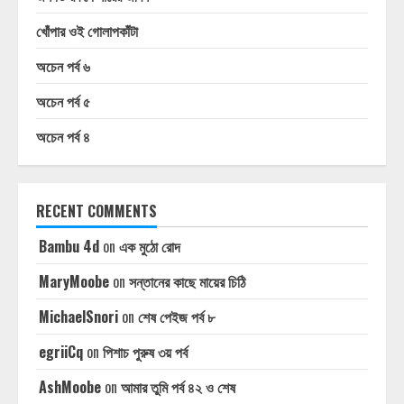
খোঁপার ওই গোলাপকাঁটা
অচেন পর্ব ৬
অচেন পর্ব ৫
অচেন পর্ব ৪
RECENT COMMENTS
Bambu 4d
on
এক মুঠো রোদ
MaryMoobe
on
সন্তানের কাছে মায়ের চিঠি
MichaelSnori
on
শেষ পেইজ পর্ব ৮
egriiCq
on
পিশাচ পুরুষ ৩য় পর্ব
AshMoobe
on
আমার তুমি পর্ব ৪২ ও শেষ