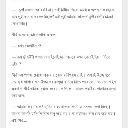
—- চুপ! একদম ভং ধরবি না। ওই মিষ্টার. জিরো আমাকে অপমান করছিলো
আর তুই বসে বসে কেলাচ্ছিলি? এই তুই আমার দোস্ত? মৃগী রোগীর চামচা
কোথাকার।
তীর্থ অসহায় চোখে তাকিয়ে বলে,
— কখন কেলাইলাম?
— কখন? দুইটা থাপ্পড় লাগাইলেই মনে পড়বো কখন কেলাইছিস। দিবো
দুইডা?
তীর্থ ভয় পাওয়া চোখে তাকায়। রোজার বিশ্বাস নেই। এখনই ইচ্ছেমতো
চড়-ঘুষি লাগিয়ে মান-ইজ্জতের ফালুদা বানিয়ে দিতে পারে সে। খান্নাস মহিলা
একখান! তীর্থ খানিক বিরবির করে ঢোক গিলে। আহত প্রাণীর গোঙানির মতো
করে বলে,
— আমার কি দোষ ক? দু’দিন যাবৎ দাঁতের সিস্টেমে সমস্যা দেখা দিছে।
আপনা আপনি হাসি সিস্টেম চালু হয়ে যায়। না চাইতেও দাঁত বের হয়ে যায়।
এই দেখ….