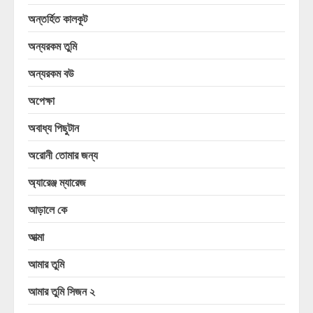
অন্তর্হিত কালকূট
অন্যরকম তুমি
অন্যরকম বউ
অপেক্ষা
অবাধ্য পিছুটান
অরোনী তোমার জন্য
অ্যারেঞ্জ ম্যারেজ
আড়ালে কে
আত্মা
আমার তুমি
আমার তুমি সিজন ২