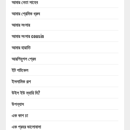
আমার নেতা সাহেব
আমার প্রেমিক ধ্রুব
আমার সংসার
আমার সংসার cousin
আমার হায়াতি
আরশিযুগল প্রেম
ইট পাটকেল
ইসলামিক গল্প
উইল ইউ ম্যারি মি?
উপন্যাস
এক কাপ চা
এক প্রহর ভালোবাসা