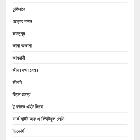
চুপিসারে
চেম্বার কথন
জলনূপুর
জানা অজানা
জামদানী
জীবন যখন যেমন
জীবনি
জ্বিন রহস্য
টু ফাইভ এইট জিরো
ডার্ক সাইট অফ এ বিউটিফুল লেডি
ডিভোর্স