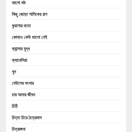
কালো বউ
কিছু জোড়া শালিকের গল্প
কুয়াশার মতো
কোথাও কেউ ভালো নেই
ক্যান্সার যুদ্ধ
ক্যামেলিয়া
খুন
ঘেউলের সংসার
চার আনার জীবন
চিঠি
চিত্ত চিরে চৈত্রমাস
চিত্রাঙ্গনা