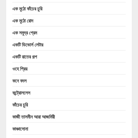
এক মুঠো কাঁচের চুরি
এক মুঠো রোদ
এক সমুদ্র প্রেম
একটি ডিভোর্স লেটার
একটি রাতের গল্প
ওহে প্রিয়
কনে বদল
কন্ট্রোললেস
কাঁচের চুরি
কাজী তাসমীন আরা আজমিরী
কাঞ্চাসোনা