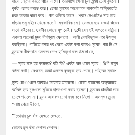
যাবে চিন্তায় করতে পারে নি সে। তারসাথে খোলা চুল! মৃন্ময় চোখ বুজলো।
বুকটা ধরফর করছে তার। রোজা মৃন্ময়ের আশেপাশে থাকলেই অস্থিরতাটা
চরম আকার ধারণ করে। গলা শুকিয়ে আসে। শ্বাস নেওয়াটাও দায় হয়ে
দাঁড়ায় তবু বাইরে থেকে কতোটা স্বাভাবিক সে। ভেতরে বয়ে যাওয়া ঝড়ের
সাথে বাইরের চেহারাটার কোনো যুগ নেই। দুটো যেন দুই জগতের বাসিন্দা।
একদম অচেনা! মৃন্ময় দীর্ঘশ্বাস ফেললো। আলী বেশকিছুক্ষন ধরে উসখুস
করছিলো। গাড়িতে বসার পর থেকে একটা কথা বলারও সুযোগ পায় নি সে।
মৃন্ময়কে দীর্ঘশ্বাস ফেলতে দেখে হাসিমুখে বলে উঠলো সে,
— স্যার মনে হয় ক্লান্ত? বলি কি? একটা গান ধরেন স্যার। শিল্পী মানুষ
বইলা কথা। দেখবেন, মনটা একদম ফুরফুরা হয়ে গেছে। গাইবেন স্যার?
মৃন্ময় চোখ খোলে আবারও আয়নায় তাকালো। রোজা বাতাসের অত্যাচারে
অতিষ্ঠ হয়ে চুলগুলো মুড়িয়ে হাতখোপা করায় ব্যস্ত। মৃন্ময়ের চাহনীটা তার
চোখে পড়লো না। মৃন্ময় আবারও চোখ বন্ধ করে নিলো। অসম্ভব সুন্দর
গলায় গেয়ে উঠলো,
“”তোমার চুল বাঁধা দেখতে দেখতে,
তোমার চুল বাঁধা দেখতে দেখতে।