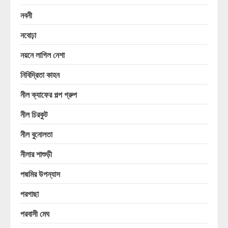
নবনী
নবোঢ়া
নয়নে লাগিল নেশা
নিবিদ্রিতা কাহন
নীল ক্যাফের গল্প গ্রুপ
নীল চিরকুট
নীল বুনোলতা
নীলার শাশুড়ী
পদ্মমির উপন্যাস
পরগাছা
পরবাসী মেঘ