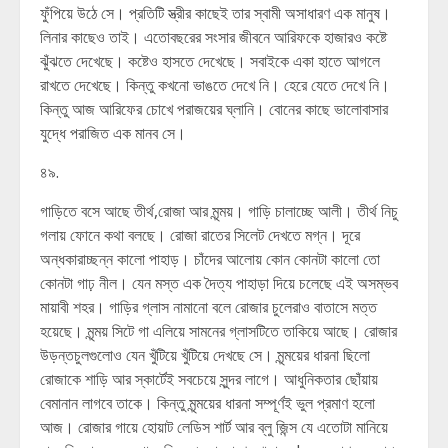
ফুঁপিয়ে উঠে সে। প্রতিটি স্ত্রীর কাছেই তার স্বামী অসাধারণ এক মানুষ।
লিনার কাছেও তাই। এতোবছরের সংসার জীবনে আরিফকে হাজারও কষ্টে
ঝুঁঝতে দেখেছে। কষ্টেও হাসতে দেখেছে। সবাইকে একা হাতে আগলে
রাখতে দেখেছে। কিন্তু কখনো ভাঙতে দেখে নি। হেরে যেতে দেখে নি।
কিন্তু আজ আরিফের চোখে পরাজয়ের ঘ্লানি। বোনের কাছে ভালোবাসার
যুদ্ধে পরাজিত এক মানব সে।
৪৯.
গাড়িতে বসে আছে তীর্থ,রোজা আর মৃন্ময়। গাড়ি চালাচ্ছে আলী। তীর্থ নিচু
গলায় ফোনে কথা বলছে। রোজা রাতের সিলেট দেখতে মগ্ন। দূরে
অন্ধকারাচ্ছন্ন কালো পাহাড়। চাঁদের আলোয় কোন কোনটা কালো তো
কোনটা গাঢ় নীল। যেন মস্ত এক দৈত্য পাহাড়া দিয়ে চলেছে এই অসম্ভব
মায়াবী শহর। গাড়ির গ্লাস নামানো বলে রোজার চুলেরাও বাতাসে মত্ত
হয়েছে। মৃন্ময় সিটে গা এলিয়ে সামনের গ্লাসটিতে তাকিয়ে আছে। রোজার
উড়ন্তচুলগুলোও যেন খুঁটিয়ে খুঁটিয়ে দেখছে সে। মৃন্ময়ের ধারনা ছিলো
রোজাকে শাড়ি আর স্কার্টেই সবচেয়ে সুন্দর লাগে। আধুনিকতার ছোঁয়ায়
বেমানান লাগবে তাকে। কিন্তু মৃন্ময়ের ধারনা সম্পূর্ণই ভুল প্রমাণ হলো
আজ। রোজার গায়ে হোয়াট লেডিস শার্ট আর ব্লু জিন্স যে এতোটা মানিয়ে