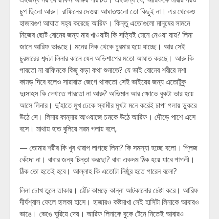
চুপ ছিলো আরু। রাফিনের দেওয়া আঘাতগুলো তো কিছুই না। এর থেকেও
হাজারগুণ আঘাত সহ্য করেছে আরিফ। কিন্তু এতোগুলো মানুষের সামনে
নিজের ছোট বোনের জন্য মার খাওয়াটা কি সত্যিই মেনে নেওয়া যায়? লিনা
জানে আরিফ ভাঙছে। মনের দিক থেকে চুরমার হয়ে যাচ্ছে। আর সেই
চুরমারের শব্দটা লিনার কানে যেন অভিশাপের মতো আঘাত করছে। আরু কি
পারতো না রাফিনকে কিছু কড়া কথা শুনাতে? যে ভাই বোনের শরীরে মশা
কামড় দিবে বলেও সারারাত জেগে থাকতো সেই ভাইয়ের জন্য এতোটুকু
দুঃসাহস কি দেখাতে পারতো না আরু? অভিমান আর ক্ষোভে বুকটা ভার হয়ে
আসে লিনার। দু’হাতে মুখ ঢেকে স্বামীর মুখটা মনে করেই চাপা গলায় ডুকরে
উঠে সে। লিনার কান্নার আওয়াজে চমকে উঠে আরিফ। দৌড়ে পাশে এসে
বসে। মাথায় হাত বুলিয়ে নরম গলায় বলে,
— তোমার শরীর কি খুব খারাপ লাগছে লিনা? কি সমস্যা হচ্ছে বলো। প্লিজ
কেঁদো না। বাবার জন্য চিন্তা করছো? বাবা একদম ঠিক হয়ে যাবে পাগলী।
ঠিক তো হতেই হবে। আল্লাহ কি এতোটা নিষ্ঠুর হতে পারেন বলো?
লিনা চোখ তুলে তাকায়। ঠোঁট কামড়ে কান্না আটকানোর চেষ্টা করে। আরিফ
দীর্ঘশ্বাস ফেলে হালকা হাসে। হাজারও কষ্টমাখা সেই হাসিটা লিনাকে আবারও
ভাঙে। ভেঙে ঘুরিয়ে দেয়। আরিফ লিনাকে বুকে টেনে নিতেই আবারও