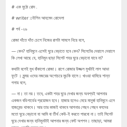
# এক মুঠো রোদ .
# writer :নৌশিন আহমেদ রোদেলা
# পর্ব -২৬
রোজা দাঁতে দাঁত চেপে নিজের রাগটা সামলে নিয়ে বলে,
— কেন? হানিমুনে এসেই ঘুরে বেড়াতে হবে কেন? সিলেটের দেয়ালে দেয়ালে
কি লেখা আছে যে, হানিমুন ছাড়া সিলেট শহর ঘুরে বেড়ানো যাবে না?
কথাটা বলেই মুখ বাঁকালো রোজা। রাগে রোজার উজ্জল মুখটাই লাল আভা
ফুটে । মৃন্ময় ওদের নজরের অগোচরে মুচকি হাসে। খাওয়া থামিয়ে শান্ত
গলায় বলে,
— না। তা নয়। তবে, একটা শহর ঘুরে দেখার জন্য অবশ্যই আপনার
একজন বডিগার্ডের প্রয়োজন হবে। হাজার হলেও মেয়ে মানুষ! হানিমুনে এলে
হাজবেন্ড থাকবে। আর তার কাজই থাকবে আপনার পেছন পেছন বলদের
মতো ঘুরে বেড়ানো যা আমি বা তীর্থ কেউ-ই করতে পারবো না। তাই সিলেট
ঘুরে দেখার জন্য হানিমুনটাই আপনার জন্য বেস্ট অপশন। তাছাড়া, আমরা