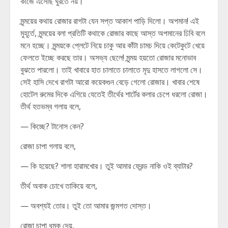
কাজে এসেছি ঘুরতে নয়।
মৃন্ময়ের কথায় রোজার রাগটা যেন সপ্ত আকাশ পাড়ি দিলো। অপমান! এই
মুহূর্তে, মৃন্ময়ের বলা প্রতিটি কথাকে রোজার কাছে আস্ত অপমানের ঢিবি বলে
মনে হচ্ছে। মৃন্ময়কে প্লেটে নিয়ে চাকু আর কাঁটা চামচ দিয়ে কেটেকুটে খেয়ে
ফেলতে ইচ্ছে করছে তার। অসভ্য ছেলে! মৃন্ময় হয়তো রোজার মনোভাব
বুঝতে পারলো। তাই খাবারে হাত চালাতে চালাতে মৃদু হাসতে লাগলো সে।
সেই হাসি দেখে রাগটা আরো কয়েকগুন বেড়ে গেলো রোজার। খাবার শেষে
হোটেল রুমের দিকে এগিয়ে যেতেই তীর্থের শার্টের কলার চেপে ধরলো রোজা।
তীর্থ হতভম্ব গলায় বলে,
— কিচ্ছে? টানোস কেন?
রোজা চাপা গলায় বলে,
— কি হয়েছে? শালা হারামখোর। তুই আমার ফ্রেন্ড নাকি ওই ব্যাটার?
তীর্থ অবাক চোখে তাকিয়ে বলে,
— অবশ্যই তোর। তুই তো আমার জন্মগত দোস্ত।
রোজা চাপা ধমক দেয়,