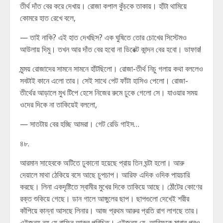
তীর্থ দাঁত বের করে দেখায়। রোজা কপাল কুঁচকে তাকায়। হাঁটা থামিয়ে
কোমরে হাত রেখে বলে,
— তাই নাকি? এই হাত দেখছিস? এক ঘুষিতে তোর চোখের সিস্টেমও
আউলায় দিমু। তখন আর দাঁত বের হবো না ডিরেক্ট কান্দন বের হবো। ডাফার!
মৃন্ময় রোজাদের সামনে সামনে হাঁটছিলো। রোজা-তীর্থ নিচু গলায় কথা বললেও
সবটাই কানে এলো তার। সেই সাথে পেট ফাঁটা হাসিও পেলো। রোজা-
তীর্থের আড়ালে মুখ টিপে হেসে নিজের রুমে ঢুকে গেলো সে। যাওয়ার সময়
ওদের দিকে না তাকিয়েই বললো,
— সাতটায় বের হচ্ছি আমরা। গেট রেডি গাইস…
৪৮.
আরমান সাহেবকে অটিতে ঢুকানো হয়েছে প্রায় তিন ঘন্টা হলো। আরু
দেয়ালে মাথা ঠেকিয়ে বসে আছে চুপচাপ। আরিফ এদিক ওদিক পায়চারি
করছে। লিনা একদৃষ্টিতে স্বামীর মুখের দিকে তাকিয়ে আছে। ঠোঁটের কোণের
রক্ত শুকিয়ে গেছে। ডান গালে আঙ্গুলের ছাপ। ছাপগুলো দেখেই শরীর
কাঁপিয়ে কান্না আসছে লিনার। আজ প্রথম আরুর প্রতি রাগ লাগছে তার।
এইজন্য নয় যে রাফিন আরুর পরিচিত। এইজন্য যে, আরিফকে মারার পরও