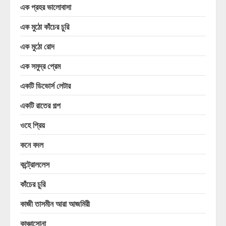
এক প্রহর ভালোবাসা
এক মুঠো কাঁচের চুরি
এক মুঠো রোদ
এক সমুদ্র প্রেম
একটি ডিভোর্স লেটার
একটি রাতের গল্প
ওহে প্রিয়
কনে বদল
কন্ট্রোললেস
কাঁচের চুরি
কাজী তাসমীন আরা আজমিরী
কাঞ্চাসোনা