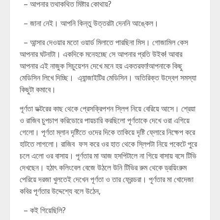
– আপনার তথাকথিত মিষ্টার কোথায়?
– জানা নেই। আপনি কিন্তু উত্তরটা দেননি আঙ্কেল।
– আন্সার দেওয়ার মতো ওয়ার্ড মিলাতে পারছিনা মিস। গোজামিল কেস
আপনার ঘটনাটা। একদিকে মনেহচ্ছে সে আপনার প্রতি উইক! আবার
আপনার এই নাজুক সিচুয়েশন দেখে মনে হয় একতরফা!আপনাকে কিছু
মেডিসিন লিখে দিচ্ছি। এ্যান্জাইটির মেডিসিন। অতিরিক্ত উদ্বেগ সমস্যা
কিছুটা কমাবে।
পূর্ণতা ডক্টরের কাছ থেকে প্রেসক্রিপশন স্লিপ নিয়ে বেরিয়ে আসে। শ্রেয়া
ও রাজিব চুপচাপ করিডোরে পায়চারি করছিলো পূর্ণতাকে দেখে ওরা এগিয়ে
গেলো। পূর্ণতা ম্লান দৃষ্টিতে ওদের দিকে তাকিয়ে দৃষ্টি ফ্লোরে নিক্ষেপ করে
হাটতে লাগলো। রাজিব ফস করে ওর হাত থেকে স্লিপটা নিয়ে পকেটে পুরে
চলে এলো ওর বাসায়। পূর্ণতার মা আজ হসপিটালে না গিয়ে বাসায় বসে টিভি
দেখছেন। হঠাৎ কলিংবেল বেজে উঠলে উনি টিভির রুম থেকে ড্রয়িংরুম
পেরিয়ে দরজা খুলতেই দেখেন পূর্ণতা ও তার ফ্রেন্ডরা। পূর্ণতার মা খোদেজা
কবির পূর্ণতার উদ্দেশ্যে বলে উঠেন,
– কই গিয়েছিলি?