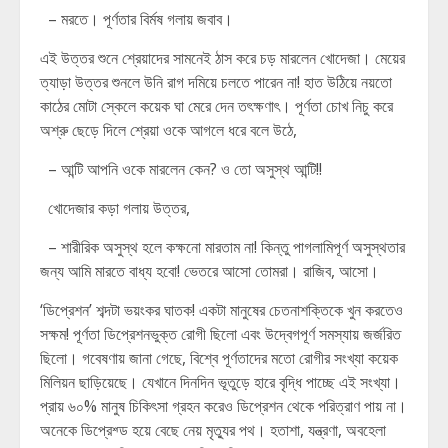
– মরতে। পূর্ণতার বির্মষ গলায় জবাব।
এই উত্তর শুনে শ্রেয়াদের সামনেই ঠাস করে চড় মারলেন খোদেজা। মেয়ের
ত্যাড়া উত্তর শুনলে উনি রাগ দমিয়ে চলতে পারেন না! হাত উঠিয়ে নয়তো
কাঠের মোটা স্কেলে কয়েক ঘা মেরে দেন তৎক্ষণাৎ। পূর্ণতা চোখ নিচু করে
অশ্রু ছেড়ে দিলে শ্রেয়া ওকে আগলে ধরে বলে উঠে,
– আন্টি আপনি ওকে মারলেন কেন? ও তো অসুস্থ আন্টি!!
খোদেজার কড়া গলায় উত্তর,
– শারীরিক অসুস্থ হলে কক্ষনো মারতাম না! কিন্তু পাগলামিপূর্ণ অসুস্থতার
জন্য আমি মারতে বাধ্য হবো! ভেতরে আসো তোমরা। রাজিব, আসো।
‘ডিপ্রেশন’ শব্দটা ভয়ংকর ঘাতক! একটা মানুষের চেতনাশক্তিকে খুন করতেও
সক্ষম! পূর্ণতা ডিপ্রেশনভুক্ত রোগী ছিলো এবং উদ্বেগপূর্ণ সমস্যায় জর্জরিত
ছিলো। গবেষণায় জানা গেছে, বিশ্বে পূর্ণতাদের মতো রোগীর সংখ্যা কয়েক
মিলিয়ন ছাড়িয়েছে। যেখানে দিনদিন ভূতুড়ে হারে বৃদ্ধি পাচ্ছে এই সংখ্যা।
প্রায় ৬০% মানুষ চিকিৎসা গ্রহন করেও ডিপ্রেশন থেকে পরিত্রাণ পায় না।
অনেকে ডিপ্রেশ্ড হয়ে বেছে নেয় মৃত্যুর পথ। হতাশা, যন্ত্রণা, অবহেলা