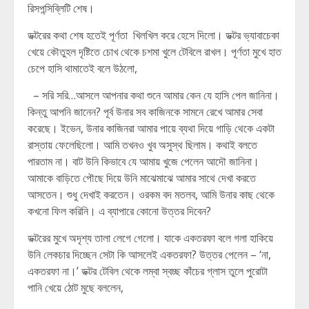
রিসপন্সিব্লিটি শেষ।
ডক্টরের কথা শেষ হতেই পূর্ণতা খিলখিল করে হেসে দিলো। ডক্টর ভ্যাবাচেকা
খেয়ে কৌতুহল দৃষ্টিতে চোখ থেকে চশমা খুলে টেবিলে রাখল। পূর্ণতা মুখে হাত
চেপে হাসি থামাতেই বলে উঠলো,
– সরি সরি…আসলে আপনার কথা শুনে আমার কেন যে হাসি পেল জানিনা।
কিন্তু আপনি জানেন? পূর্ব উনার সব কাজিনকে সামনে রেখে আমার সেবা
করেছে। ইভেন, উনার কাজিনরা আমার পায়ে ব্যথা দিয়ে গাড়ি থেকে একটা
রাস্তায় ফেলেছিলো। আমি তখনও খুব অসুস্থ ছিলাম। কথাই বলতে
পারতাম না। বাট উনি কিভাবে যে আমায় খুজে পেলেন আদৌ জানিনা।
আমাকে বাড়িতে পৌছে দিয়ে উনি মাঝেমাঝে আমার সাথে দেখা করতে
আসতেন। শুধু দেখাই করতেন। ওরকম বদ মতলব, আমি উনার কাছ থেকে
কখনো ফিল করিনি। এ ব্যাপারে কোনো উত্তর দিবেন?
ডক্টরের মুখে অদৃশ্য তালা লেগে গেলো। যাকে একতরফা বলে গলা হাকিয়ে
উনি লেকচার দিচ্ছেন সেটা কি আসলেই একতরফা? উত্তর পেলেন – ‘না,
একতরফা না।’ ডক্টর টেবিল থেকে লম্বা স্বচ্ছ কাঁচের গ্লাস তুলে পুরোটা
পানি খেয়ে ঠোট মুছে বললেন,