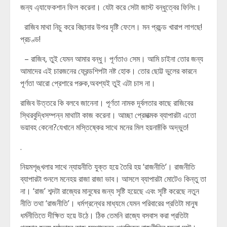
জন্য এ্যাফেকশান ফিল করেনা। যেটা করে সেটা জাস্ট বন্ধুত্বের ফিলিং।
রাজিব মাথা নিচু করে বিছানার উপর দৃষ্টি ফেলে। মন প্রচন্ড খারাপ লাগছে!
প্রচণ্ড!
– রাজিব, তুই যেমন আমার বন্ধু। পূর্ণতাও সেম। আমি চাইনা তোর জন্য
আমাদের এই চারজনের ফ্রেন্ডশিপটা নষ্ট হোক। তোর ছোট্ট ভুলের কারনে
পূর্ণতা আরো প্রেশারে পরুক,অবশ্যই তুই এটা চাস না।
রাজিব উত্তরে কি বলবে জানেনা। পূর্ণতা নামক দূর্বলতার কাছে রাজিবের
স্থিরবুদ্ধিসম্পন্ন মাথাটা কাজ করেনা। আচ্ছা প্রেমাত্মক ব্যাপারটা এতো
ভয়াবহ কেনো?যেখানে মস্তিষ্কের সাথে মনের মিল হয়না!!কি অদ্ভুত!
.
নিয়মশৃঙ্খলার সাথে ন্যায়নীতি যুক্ত হয়ে তৈরি হয় ‘রাজনীতি’। রাজনীতি
ব্যাপারটা শুনলে মনেহয় রাজা রাজা ভাব। আসলে ব্যাপারটা মোটেও কিন্তু তা
না। ‘রাজ’ শব্দটা রাজ্যের মানুষের জন্য সৃষ্টি হয়েছে এবং সৃষ্টি করেছে নতুন
নীতি তথা ‘রাজনীতি’। ধর্মগ্রন্থের মাধ্যমে যেমন পরিবারের প্রতিটা মানুষ
ধর্মনীতিতে দীক্ষিত হয়ে উঠে। ঠিক তেমনি রাজ্যে বসবাস করা প্রতিটা