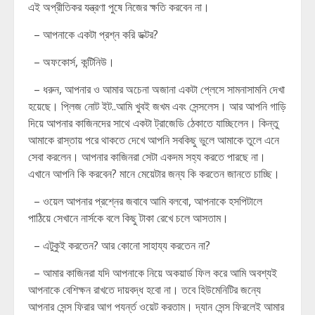
এই অপ্রীতিকর যন্ত্রণা পুষে নিজের ক্ষতি করবেন না।
– আপনাকে একটা প্রশ্ন করি ডক্টর?
– অফকোর্স, কন্টিনিউ।
– ধরুন, আপনার ও আমার অচেনা অজানা একটা প্লেসে সামনাসামনি দেখা
হয়েছে। প্লিজ নোট ইট..আমি খুবই জখম এবং সেন্সলেস। আর আপনি গাড়ি
দিয়ে আপনার কাজিনদের সাথে একটা ট্রাজেডি ঠেকাতে যাচ্ছিলেন। কিন্তু
আমাকে রাস্তায় পরে থাকতে দেখে আপনি সবকিছু ভুলে আমাকে তুলে এনে
সেবা করলেন। আপনার কাজিনরা সেটা একদম সহ্য করতে পারছে না।
এখানে আপনি কি করবেন? মানে মেয়েটার জন্য কি করতেন জানতে চাচ্ছি।
– ওয়েল আপনার প্রশ্নের জবাবে আমি বলবো, আপনাকে হসপিটালে
পাঠিয়ে সেখানে নার্সকে বলে কিছু টাকা রেখে চলে আসতাম।
– এটুকুই করতেন? আর কোনো সাহায্য করতেন না?
– আমার কাজিনরা যদি আপনাকে নিয়ে অকয়ার্ড ফিল করে আমি অবশ্যই
আপনাকে বেশিক্ষন রাখতে দায়বদ্ধ হবো না। তবে হিউমেনিটির জন্যে
আপনার সেন্স ফিরার আগ পযর্ন্ত ওয়েট করতাম। দ্যান সেন্স ফিরলেই আমার