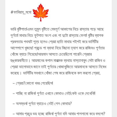
#ফাবিয়াহ্_মমো
ভারি বৃষ্টিপাত!এমন তুমুল বৃষ্টিতে মেঘপূর্ণ আকাশের নিচে রাস্তায় পড়ে আছে
পূর্ণতা! মাথার নিচে ফুটপাত অংশ এবং পা দুটো রাস্তায় ফেলা! বৃষ্টির ব্যাপক
প্রবলতায় পথঘাট শূন্য হলেও শ্রেয়া ছাতি মাথায় পইপই করে ভার্সিটির
আশেপাশে খুজছে! প্রচন্ড পা ব্যাথা নিয়ে বিছানা ত্যাগ করে রাজিবও পূর্ণতার
খোঁজে ব্যাচে গিয়েছে!আয়মান আসতে চেয়েছিলো পারেনি শ্রেয়ার
হুঙ্কারবানীতে। আয়মানের কপাল মারাত্মক ব্যথায় নাস্তানাবুদ সেটা রাজিব ও
শ্রেয়া ভালোভাবে জানে তাই পূর্ণতার খোজাখুজিতে আয়মানকে আসতে নিষেধ
করেছে। ভার্সিটির সবখানে খোঁজা শেষ করে রাজিবকে কল করলো শ্রেয়া,
– শ্রেয়া?কোনো খবর পেয়েছিস!
– পাচ্ছি না রাজিব! পূর্ণতা এখানে কোথাও নেই!কেউ ওকে দেখেনি!!
– অসম্ভব! পূর্ণতা ব্যাচেও নেই! গেল কোথায়?
– আমার প্রচুর ভয় হচ্ছে রাজিব! পূর্ণতা যদি আবার পাগলামো করে বসলো?