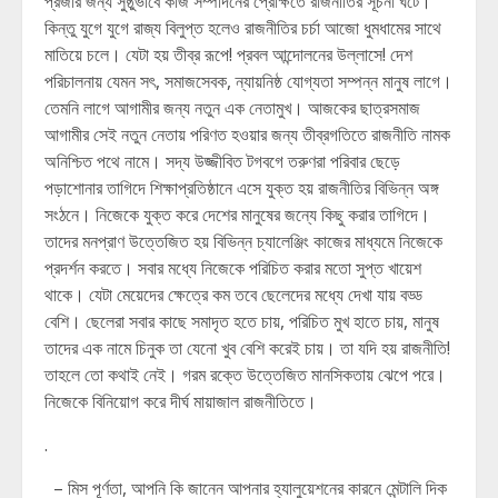
প্রজার জন্য সুষ্ঠুভাবে কাজ সম্পাদনের প্রেক্ষিতে রাজনীতির সূচনা ঘটে।
কিন্তু যুগে যুগে রাজ্য বিলুপ্ত হলেও রাজনীতির চর্চা আজো ধুমধামের সাথে
মাতিয়ে চলে। যেটা হয় তীব্র রূপে! প্রবল আন্দোলনের উল্লাসে! দেশ
পরিচালনায় যেমন সৎ, সমাজসেবক, ন্যায়নিষ্ঠ যোগ্যতা সম্পন্ন মানুষ লাগে।
তেমনি লাগে আগামীর জন্য নতুন এক নেতামুখ। আজকের ছাত্রসমাজ
আগামীর সেই নতুন নেতায় পরিণত হওয়ার জন্য তীব্রগতিতে রাজনীতি নামক
অনিশ্চিত পথে নামে। সদ্য উজ্জীবিত টগবগে তরুণরা পরিবার ছেড়ে
পড়াশোনার তাগিদে শিক্ষাপ্রতিষ্ঠানে এসে যুক্ত হয় রাজনীতির বিভিন্ন অঙ্গ
সংঠনে। নিজেকে যুক্ত করে দেশের মানুষের জন্যে কিছু করার তাগিদে।
তাদের মনপ্রাণ উত্তেজিত হয় বিভিন্ন চ্যালেঞ্জিং কাজের মাধ্যমে নিজেকে
প্রদর্শন করতে। সবার মধ্যে নিজেকে পরিচিত করার মতো সুপ্ত খায়েশ
থাকে। যেটা মেয়েদের ক্ষেত্রে কম তবে ছেলেদের মধ্যে দেখা যায় বড্ড
বেশি। ছেলেরা সবার কাছে সমাদৃত হতে চায়, পরিচিত মুখ হাতে চায়, মানুষ
তাদের এক নামে চিনুক তা যেনো খুব বেশি করেই চায়। তা যদি হয় রাজনীতি!
তাহলে তো কথাই নেই। গরম রক্তে উত্তেজিত মানসিকতায় ঝেপে পরে।
নিজেকে বিনিয়োগ করে দীর্ঘ মায়াজাল রাজনীতিতে।
.
– মিস পূর্ণতা, আপনি কি জানেন আপনার হ্যালুয়েশনের কারনে মেন্টালি দিক