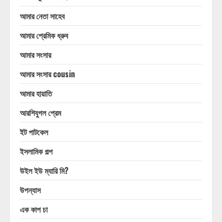
আমার নেতা সাহেব
আমার প্রেমিক ধ্রুব
আমার সংসার
আমার সংসার cousin
আমার হায়াতি
আরশিযুগল প্রেম
ইট পাটকেল
ইসলামিক গল্প
উইল ইউ ম্যারি মি?
উপন্যাস
এক কাপ চা