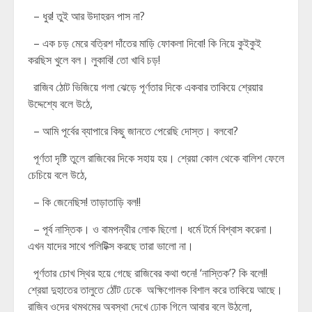
– ধুর! তুই আর উদাহরন পাস না?
– এক চড় মেরে বত্রিশ দাঁতের মাড়ি ফোকলা দিবো! কি নিয়ে কুইকুই
করছিস খুলে বল। লুকাবি! তো খাবি চড়!
রাজিব ঠোট ভিজিয়ে গলা ঝেড়ে পূর্ণতার দিকে একবার তাকিয়ে শ্রেয়ার
উদ্দেশ্যে বলে উঠে,
– আমি পূর্বের ব্যাপারে কিছু জানতে পেরেছি দোস্ত। বলবো?
পূর্ণতা দৃষ্টি তুলে রাজিবের দিকে সহায় হয়। শ্রেয়া কোল থেকে বালিশ ফেলে
চেচিয়ে বলে উঠে,
– কি জেনেছিস! তাড়াতাড়ি বল!!
– পূর্ব নাস্তিক। ও বামপন্থীর লোক ছিলো। ধর্মে টর্মে বিশ্বাস করেনা।
এখন যাদের সাথে পলিটিক্স করছে তারা ভালো না।
পূর্ণতার চোখ স্থির হয়ে গেছে রাজিবের কথা শুনে! ‘নাস্তিক’? কি বলে!!
শ্রেয়া দুহাতের তালুতে ঠোঁট ঢেকে অক্ষিগোলক বিশাল করে তাকিয়ে আছে।
রাজিব ওদের থমথমের অবস্থা দেখে ঢোক গিলে আবার বলে উঠলো,