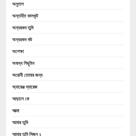
অনুতাপ
অন্তর্হিত কালকূট
অন্যরকম তুমি
অন্যরকম বউ
অপেক্ষা
অবাধ্য পিছুটান
অরোনী তোমার জন্য
অ্যারেঞ্জ ম্যারেজ
আড়ালে কে
আত্মা
আমার তুমি
আমার তুমি সিজন ২