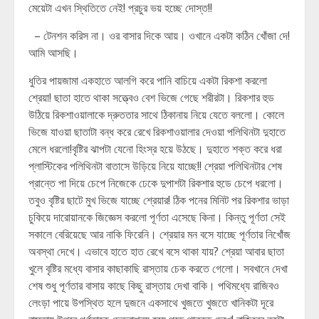
মেয়েটা এখন স্থিতিতে নেই! প্রচুর ভয় হচ্ছে দোস্ত!!
– টেনশন করিস না। ওর বাসার দিকে আয়। ওখানে একটা কঠিন খোঁজা দে!
আমি আসছি।
ধুতির পায়জামা একহাতে আলগি করে পানি বাচিয়ে একটা রিকশা করলো
শ্রেয়া! ছাতা হাতে থাকা সত্ত্বেও বেশ ভিজে গেছে শরীরটা। রিকশার হুড
উঠিয়ে রিকশাওয়ালাকে দ্রুততার সাথে ঠিকানায় নিয়ে যেতে বললো। কোলে
ভিজে যাওয়া ছাতাটা বন্ধ করে রেখে রিকশাওয়ালার দেওয়া পলিথিনটা দুহাতে
মেলে ধরলো!বৃষ্টির ঝাপটা যেনো হিংস্র হয়ে উঠছে। দুহাতে শক্ত করে ধরা
প্লাস্টিকের পলিথিনটা বাতাসে উড়িয়ে নিয়ে যাচ্ছে!! শ্রেয়া পলিথিনটার শেষ
প্রান্তে পা দিয়ে চেপে নিজেকে ঢেকে দুপাশটা রিকশার হুডে চেপে ধরলো।
তবুও বৃষ্টির ছাটে মুখ ভিজে যাচ্ছে শ্রেয়ার! ঠিক পনের মিনিট পর রিকশার ভাড়া
চুকিয়ে দারোয়ানকে জিজ্ঞেস করলো পূর্ণতা এসেছে কিনা। কিন্তু পূর্ণতা সেই
সকালে বেরিয়েছে আর নাকি ফিরেনি। শ্রেয়ার মন বসে যাচ্ছে পূর্ণতার নিখোঁজ
অবস্থা দেখে। এভাবে হাতে হাত রেখে বসে থাকা যায়? শ্রেয়া আবার ছাতা
খুলে বৃষ্টির মধ্যে বাসার কাছাকাছি রাস্তায় চেক করতে গেলো। সবখানে দেখা
শেষ শুধু পূর্ণতার বাসায় কাছে কিছু রাস্তায় দেখা বাকি। পথিমধ্যে রাজিবও
লেংড়া পায়ে উপস্থিত হলে দুজনে একসাথে খুজতে খুজতে খানিকটা দূরে