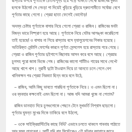
রাস্তায় উপরে পূর্ণতাকে চেতনাশূন্য হয়ে পড়ে থাকতে দেখে! রাজিবের বুকটা
ছলকে উঠলো! সে লেংড়া পা দিয়েই খুড়িয়ে খুড়িয়ে দ্রুতগামীতে সর্বোচ্চ বেগে
পূর্ণতার কাছে গেলো। শ্রেয়া ছাতা ফেলেই ভোদৌড়!
অদম্য চেষ্টায় পূর্ণতাকে বাসায় নিয়ে গেলো শ্রেয়া ও রাজিব। রাজিবের মনটা
বিষন্ন ভারে নিষ্প্রাণ হয়ে আছে। পূর্ণতাকে নিয়ে যেটার আশঙ্কা করেছিলো
তাই হয়েছে! ও বাসায় না গিয়ে রাস্তায় বসে হ্যালুয়েশনের শিকার হয়েছে।
অতিরিক্ত মেন্টালি ফোর্সের কারনে পূর্ণতা সেন্সলেস হয়ে রাস্তায় পরে গেছে।
শ্রেয়া ও রাজিব পূর্ণতার দুইপাশে বিছানায় আসন করে বসে আছে। শ্রেয়ার
চুলসহ পুরো জামা ভিজে শেষ। রাজিবের কালো শার্টটাও গায়ের সাথে লেপ্টে
আছে খাপে খাপ। নূরানী দুটো টাওয়াল দিয়ে চা আনতে চলে গেলে বেশ
খানিকক্ষন পর শ্রেয়া নিরবতা ছিন্ন করে বলে উঠে,
– রাজিব, আমি কিছু ভাবতে পারছিনা পূর্ণতাকে নিয়ে। ও এমন ছিলো না।
ওর ব্যবহার কক্ষনোই এমন ছিলো না। আজ যদি আমরা খুজে না পেতাম?
রাজিব ডানহাত দিয়ে চুলগুলোকে পেছনে টেনে মুখভর্তি নিশ্বাস ছাড়লো।
পূর্ণতার ঘুমন্ত মুখের দিকে তাকিয়ে বলে উঠলো,
– ওকে সাইক্রিয়াস্টিটের কাছে নিবি? এভাবে চলতে থাকলে পাবনায় পাঠাতে
আর সময় লাগবেনা। আন্টি যদি বায় মিস্টেকেও এই ঘটনার ব্যাপারে জানে