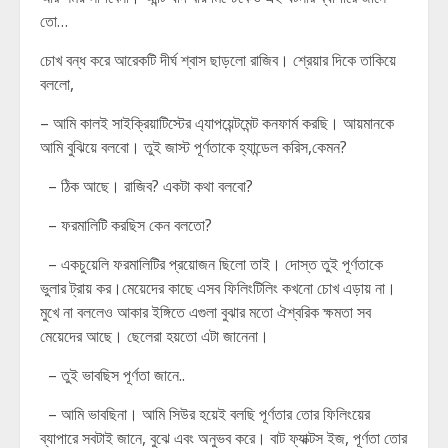
তো…
চোখ বন্ধ করে আরেকটি দীর্ঘ শ্বাস ছাড়লো রাজিব। শ্রেয়ার দিকে তাকিয়ে
বললো,
– আমি কালই সাইক্রিয়াটিস্টের এ্যাপয়েন্টমেন্ট কনফার্ম করছি। আয়মানকে
আমি বুঝিয়ে বলবো। তুই জাস্ট পূর্ণতাকে হ্যান্ডেল করিস,কেমন?
– ঠিক আছে। রাজিব? একটা কথা বলবো?
– ফরমালিটি করছিস কেন বলতো?
– একচুয়েলি ফরমালিটির প্রয়োজন ছিলো তাই। দোস্ত তুই পূর্ণতাকে
ভুলার ট্রায় কর।মেয়েদের কাছে এসব ফিলিংটিলিং কখনো চোখ এড়ায় না।
মুখে না বললেও আকার ইঙ্গিতে এগুলা বুঝার মতো ঐশ্বরিক ক্ষমতা সব
মেয়েদের আছে। ছেলেরা হয়তো এটা জানেনা।
– তুই ভাবছিস পূর্ণতা জানে..
– আমি ভাবছিনা। আমি সিউর হয়েই বলছি পূর্ণতার তোর ফিলিংয়ের
ব্যাপারে সবটাই জানে, বুঝে এবং অনুভব করে। বাট ফ্যাক্টস ইজ, পূর্ণতা তোর